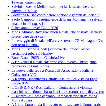
Taverna, dimenticati
Salvini a Bova e Melito: i soldi per la ricostruzione ci sono,
intervenire subito
Giovanna Russo coordinatore nazionale garanti dei detenuti
Paolo Campolo, il reggino eroe di Crans Montana: ha salvato
una decina di ragazzi
Felice anno nuovo! Buon 2026
Mons. Mimmo Battaglia: Buon Natale: che possiate lasciarvi
sorprendere dalla vita»
Il messaggio di Natale dell’arcivescovo di CZ Maniago: «Dio
non resta lontano»
Mons. Giuseppe Alberti (Vescovo di Oppido): «Non
lasciamoci rubare il Natale»
Buon Natale 2025 da Calabria.Live
A Bruxelles il Natale calabrese con l’evento Christojenna
promosso da Giusi Princi
La nuova bella sede a Roma dell’Associazione Italiana
Coltivatori (AIC)
A Reggio l’incontro “I Cattolici e la Politica vista da Papa
Leone XIV”
L’OPINIONE / Rosi Caligiuri: Contrastare la violenza
maschile sulle donne: basta facciate, servono scelte di governo
I Calabresi di Roma ospitano l’Ambasciatrice di Palestina
Mona Abuara
A Gioia Tauro al via il progetto per insegnare la lingua araba