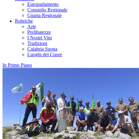
Europarlamento
Consiglio Regionale
Giunta Regionale
Rubriche
Arte
Prelibatezze
I Nostri Vini
Tradizioni
Calabria Suona
Luoghi del Cuore
In Primo Piano