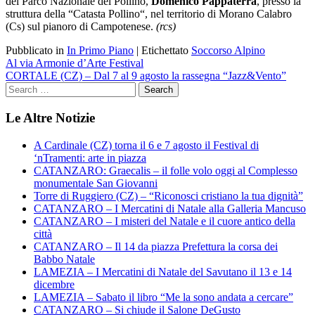
del Parco Nazionale del Pollino,
Domenico Pappaterra
, presso la
struttura della
“Catasta Pollino
“, nel territorio di Morano Calabro
(Cs) sul pianoro di Campotenese.
(rcs)
Pubblicato in
In Primo Piano
|
Etichettato
Soccorso Alpino
Navigazione
Al via Armonie d’Arte Festival
CORTALE (CZ) – Dal 7 al 9 agosto la rassegna “Jazz&Vento”
articoli
Le Altre Notizie
A Cardinale (CZ) torna il 6 e 7 agosto il Festival di
‘nTramenti: arte in piazza
CATANZARO: Graecalis – il folle volo oggi al Complesso
monumentale San Giovanni
Torre di Ruggiero (CZ) – “Riconosci cristiano la tua dignità”
CATANZARO – I Mercatini di Natale alla Galleria Mancuso
CATANZARO – I misteri del Natale e il cuore antico della
città
CATANZARO – Il 14 da piazza Prefettura la corsa dei
Babbo Natale
LAMEZIA – I Mercatini di Natale del Savutano il 13 e 14
dicembre
LAMEZIA – Sabato il libro “Me la sono andata a cercare”
CATANZARO – Si chiude il Salone DeGusto