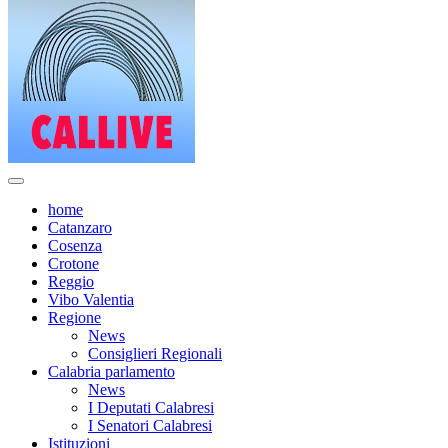
home
Catanzaro
Cosenza
Crotone
Reggio
Vibo Valentia
Regione
News
Consiglieri Regionali
Calabria parlamento
News
I Deputati Calabresi
I Senatori Calabresi
Istituzioni