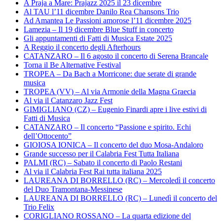
A Praja a Mare: Prajazz 2025 il 23 dicembre
Al TAU l’11 dicembre Danilo Rea Chansons Trio
Ad Amantea Le Passioni amorose l’11 dicembre 2025
Lamezia – Il 19 dicembre Blue Stuff in concerto
Gli appuntamenti di Fatti di Musica Estate 2025
A Reggio il concerto degli Afterhours
CATANZARO – Il 6 agosto il concerto di Serena Brancale
Torna il Be Alternative Festival
TROPEA – Da Bach a Morricone: due serate di grande
musica
TROPEA (VV) – Al via Armonie della Magna Graecia
Al via il Catanzaro Jazz Fest
GIMIGLIANO (CZ) – Eugenio Finardi apre i live estivi di
Fatti di Musica
CATANZARO – Il concerto “Passione e spirito. Echi
dell’Ottocento”
GIOIOSA IONICA – Il concerto del duo Mosa-Andaloro
Grande successo per il Calabria Fest Tutta Italiana
PALMI (RC) – Sabato il concerto di Paolo Restani
Al via il Calabria Fest Rai tutta italiana 2025
LAUREANA DI BORRELLO (RC) – Mercoledì il concerto
del Duo Tramontana-Messinese
LAUREANA DI BORRELLO (RC) – Lunedì il concerto del
Trio Felix
CORIGLIANO ROSSANO – La quarta edizione del