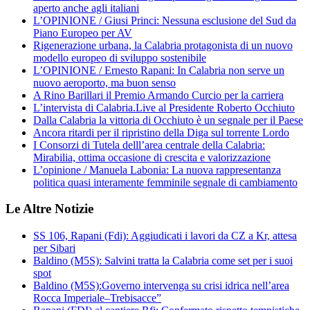
aperto anche agli italiani
L’OPINIONE / Giusi Princi: Nessuna esclusione del Sud da
Piano Europeo per AV
Rigenerazione urbana, la Calabria protagonista di un nuovo
modello europeo di sviluppo sostenibile
L’OPINIONE / Ernesto Rapani: In Calabria non serve un
nuovo aeroporto, ma buon senso
A Rino Barillari il Premio Armando Curcio per la carriera
L’intervista di Calabria.Live al Presidente Roberto Occhiuto
Dalla Calabria la vittoria di Occhiuto è un segnale per il Paese
Ancora ritardi per il ripristino della Diga sul torrente Lordo
I Consorzi di Tutela delll’area centrale della Calabria:
Mirabilia, ottima occasione di crescita e valorizzazione
L’opinione / Manuela Labonia: La nuova rappresentanza
politica quasi interamente femminile segnale di cambiamento
Le Altre Notizie
SS 106, Rapani (Fdi): Aggiudicati i lavori da CZ a Kr, attesa
per Sibari
Baldino (M5S): Salvini tratta la Calabria come set per i suoi
spot
Baldino (M5S):Governo intervenga su crisi idrica nell’area
Rocca Imperiale–Trebisacce”