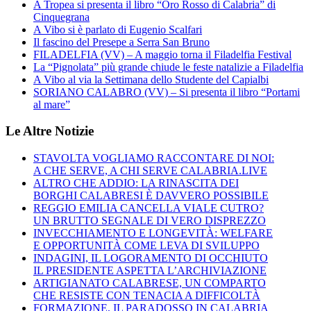
A Tropea si presenta il libro “Oro Rosso di Calabria” di
Cinquegrana
A Vibo si è parlato di Eugenio Scalfari
Il fascino del Presepe a Serra San Bruno
FILADELFIA (VV) – A maggio torna il Filadelfia Festival
La “Pignolata” più grande chiude le feste natalizie a Filadelfia
A Vibo al via la Settimana dello Studente del Capialbi
SORIANO CALABRO (VV) – Si presenta il libro “Portami
al mare”
Le Altre Notizie
STAVOLTA VOGLIAMO RACCONTARE DI NOI:
A CHE SERVE, A CHI SERVE CALABRIA.LIVE
ALTRO CHE ADDIO: LA RINASCITA DEI
BORGHI CALABRESI È DAVVERO POSSIBILE
REGGIO EMILIA CANCELLA VIALE CUTRO?
UN BRUTTO SEGNALE DI VERO DISPREZZO
INVECCHIAMENTO E LONGEVITÀ: WELFARE
E OPPORTUNITÀ COME LEVA DI SVILUPPO
INDAGINI, IL LOGORAMENTO DI OCCHIUTO
IL PRESIDENTE ASPETTA L’ARCHIVIAZIONE
ARTIGIANATO CALABRESE, UN COMPARTO
CHE RESISTE CON TENACIA A DIFFICOLTÀ
FORMAZIONE, IL PARADOSSO IN CALABRIA