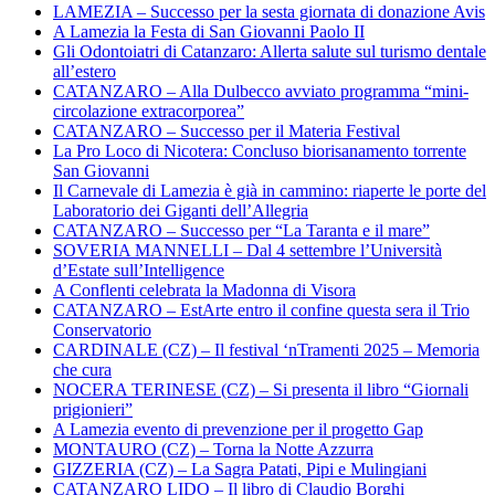
LAMEZIA – Successo per la sesta giornata di donazione Avis
A Lamezia la Festa di San Giovanni Paolo II
Gli Odontoiatri di Catanzaro: Allerta salute sul turismo dentale
all’estero
CATANZARO – Alla Dulbecco avviato programma “mini-
circolazione extracorporea”
CATANZARO – Successo per il Materia Festival
La Pro Loco di Nicotera: Concluso biorisanamento torrente
San Giovanni
Il Carnevale di Lamezia è già in cammino: riaperte le porte del
Laboratorio dei Giganti dell’Allegria
CATANZARO – Successo per “La Taranta e il mare”
SOVERIA MANNELLI – Dal 4 settembre l’Università
d’Estate sull’Intelligence
A Conflenti celebrata la Madonna di Visora
CATANZARO – EstArte entro il confine questa sera il Trio
Conservatorio
CARDINALE (CZ) – Il festival ‘nTramenti 2025 – Memoria
che cura
NOCERA TERINESE (CZ) – Si presenta il libro “Giornali
prigionieri”
A Lamezia evento di prevenzione per il progetto Gap
MONTAURO (CZ) – Torna la Notte Azzurra
GIZZERIA (CZ) – La Sagra Patati, Pipi e Mulingiani
CATANZARO LIDO – Il libro di Claudio Borghi