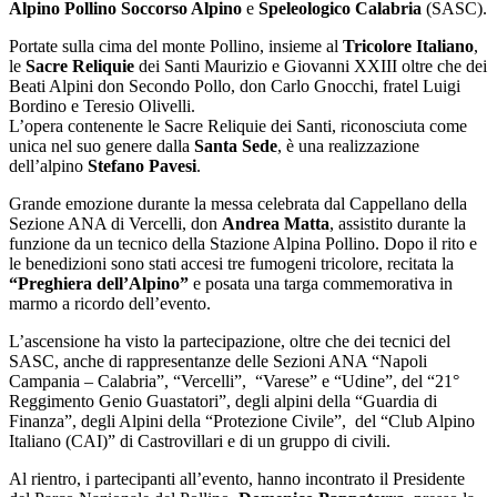
Alpino Pollino
Soccorso Alpino
e
Speleologico Calabria
(SASC).
Portate sulla cima del
monte Pollino
, insieme al
Tricolore Italiano
,
le
Sacre Reliquie
dei Santi Maurizio e Giovanni XXIII oltre che dei
Beati Alpini don Secondo Pollo, don Carlo Gnocchi, fratel Luigi
Bordino e Teresio Olivelli
.
L’opera contenente le Sacre Reliquie dei Santi, riconosciuta come
unica nel suo genere dalla
Santa Sede
, è una realizzazione
dell’alpino
Stefano Pavesi
.
Grande emozione durante la messa celebrata dal Cappellano della
Sezione ANA di Vercelli, don
Andrea Matta
, assistito durante la
funzione da un tecnico della Stazione Alpina Pollino.
Dopo il rito e
le benedizioni sono stati accesi tre fumogeni tricolore, recitata la
“Preghiera dell’Alpino”
e posata una targa commemorativa in
marmo a ricordo dell’evento.
L’ascensione ha visto la partecipazione, oltre che dei tecnici del
SASC, anche di rappresentanze delle Sezioni ANA “Napoli
Campania – Calabria”, “Vercelli”, “Varese” e “Udine”, del “21°
Reggimento Genio Guastatori”, degli alpini della “Guardia di
Finanza”, degli Alpini della “Protezione Civile”, del “Club Alpino
Italiano (CAI)” di Castrovillari e di un gruppo di civili.
Al rientro, i partecipanti all’evento, hanno incontrato
il Presidente