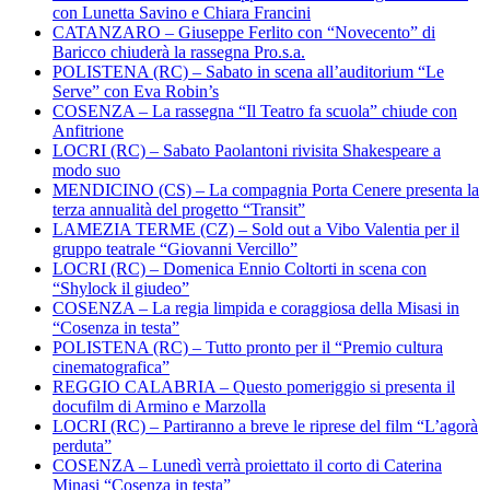
con Lunetta Savino e Chiara Francini
CATANZARO – Giuseppe Ferlito con “Novecento” di
Baricco chiuderà la rassegna Pro.s.a.
POLISTENA (RC) – Sabato in scena all’auditorium “Le
Serve” con Eva Robin’s
COSENZA – La rassegna “Il Teatro fa scuola” chiude con
Anfitrione
LOCRI (RC) – Sabato Paolantoni rivisita Shakespeare a
modo suo
MENDICINO (CS) – La compagnia Porta Cenere presenta la
terza annualità del progetto “Transit”
LAMEZIA TERME (CZ) – Sold out a Vibo Valentia per il
gruppo teatrale “Giovanni Vercillo”
LOCRI (RC) – Domenica Ennio Coltorti in scena con
“Shylock il giudeo”
COSENZA – La regia limpida e coraggiosa della Misasi in
“Cosenza in testa”
POLISTENA (RC) – Tutto pronto per il “Premio cultura
cinematografica”
REGGIO CALABRIA – Questo pomeriggio si presenta il
docufilm di Armino e Marzolla
LOCRI (RC) – Partiranno a breve le riprese del film “L’agorà
perduta”
COSENZA – Lunedì verrà proiettato il corto di Caterina
Minasi “Cosenza in testa”