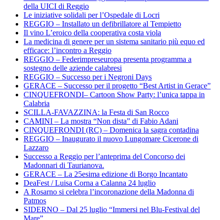
della UICI di Reggio
Le iniziative solidali per l’Ospedale di Locri
REGGIO – Installato un defibrillatore al Tempietto
Il vino L’eroico della cooperativa costa viola
La medicina di genere per un sistema sanitario più equo ed
efficace: l’incontro a Reggio
REGGIO – Federimpreseuropa presenta programma a
sostegno delle aziende calabresi
REGGIO – Successo per i Negroni Days
GERACE – Successo per il progetto “Best Artist in Gerace”
CINQUEFRONDI– Cartoon Show Party: l’unica tappa in
Calabria
SCILLA-FAVAZZINA: la Festa di San Rocco
CAMINI – La mostra “Non dista” di Fabio Adani
CINQUEFRONDI (RC) – Domenica la sagra contadina
REGGIO – Inaugurato il nuovo Lungomare Cicerone di
Lazzaro
Successo a Reggio per l’anteprima del Concorso dei
Madonnari di Taurianova.
GERACE – La 25esima edizione di Borgo Incantato
DeaFest / Luisa Corna a Calanna 24 luglio
A Rosarno si celebra l’incoronazione della Madonna di
Patmos
SIDERNO – Dal 25 luglio “Immersi nel Blu-Festival del
Mare”