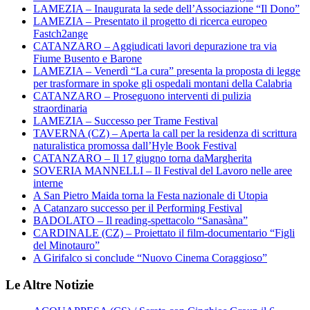
LAMEZIA – Inaugurata la sede dell’Associazione “Il Dono”
LAMEZIA – Presentato il progetto di ricerca europeo
Fastch2ange
CATANZARO – Aggiudicati lavori depurazione tra via
Fiume Busento e Barone
LAMEZIA – Venerdì “La cura” presenta la proposta di legge
per trasformare in spoke gli ospedali montani della Calabria
CATANZARO – Proseguono interventi di pulizia
straordinaria
LAMEZIA – Successo per Trame Festival
TAVERNA (CZ) – Aperta la call per la residenza di scrittura
naturalistica promossa dall’Hyle Book Festival
CATANZARO – Il 17 giugno torna daMargherita
SOVERIA MANNELLI – Il Festival del Lavoro nelle aree
interne
A San Pietro Maida torna la Festa nazionale di Utopia
A Catanzaro successo per il Performing Festival
BADOLATO – Il reading-spettacolo “Sanasàna”
CARDINALE (CZ) – Proiettato il film-documentario “Figli
del Minotauro”
A Girifalco si conclude “Nuovo Cinema Coraggioso”
Le Altre Notizie