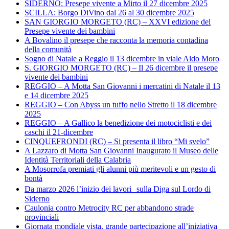
SIDERNO: Presepe vivente a Mirto il 27 dicembre 2025
SCILLA: Borgo DiVino dal 26 al 30 dicembre 2025
SAN GIORGIO MORGETO (RC) – XXVI edizione del
Presepe vivente dei bambini
A Bovalino il presepe che racconta la memoria contadina
della comunità
Sogno di Natale a Reggio il 13 dicembre in viale Aldo Moro
S. GIORGIO MORGETO (RC) – Il 26 dicembre il presepe
vivente dei bambini
REGGIO – A Motta San Giovanni i mercatini di Natale il 13
e 14 dicembre 2025
REGGIO – Con Abyss un tuffo nello Stretto il 18 dicembre
2025
REGGIO – A Gallico la benedizione dei motociclisti e dei
caschi il 21-dicembre
CINQUEFRONDI (RC) – Si presenta il libro “Mi svelo”
A Lazzaro di Motta San Giovanni Inaugurato il Museo delle
Identità Territoriali della Calabria
A Mosorrofa premiati gli alunni più meritevoli e un gesto di
bontà
Da marzo 2026 l’inizio dei lavori sulla Diga sul Lordo di
Siderno
Caulonia contro Metrocity RC per abbandono strade
provinciali
Giornata mondiale vista, grande partecipazione all’iniziativa