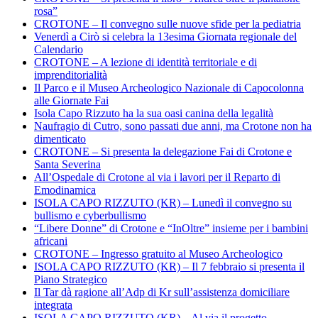
rosa”
CROTONE – Il convegno sulle nuove sfide per la pediatria
Venerdì a Cirò si celebra la 13esima Giornata regionale del
Calendario
CROTONE – A lezione di identità territoriale e di
imprenditorialità
Il Parco e il Museo Archeologico Nazionale di Capocolonna
alle Giornate Fai
Isola Capo Rizzuto ha la sua oasi canina della legalità
Naufragio di Cutro, sono passati due anni, ma Crotone non ha
dimenticato
CROTONE – Si presenta la delegazione Fai di Crotone e
Santa Severina
All’Ospedale di Crotone al via i lavori per il Reparto di
Emodinamica
ISOLA CAPO RIZZUTO (KR) – Lunedì il convegno su
bullismo e cyberbullismo
“Libere Donne” di Crotone e “InOltre” insieme per i bambini
africani
CROTONE – Ingresso gratuito al Museo Archeologico
ISOLA CAPO RIZZUTO (KR) – Il 7 febbraio si presenta il
Piano Strategico
Il Tar dà ragione all’Adp di Kr sull’assistenza domiciliare
integrata
ISOLA CAPO RIZZUTO (KR) – Al via il progetto