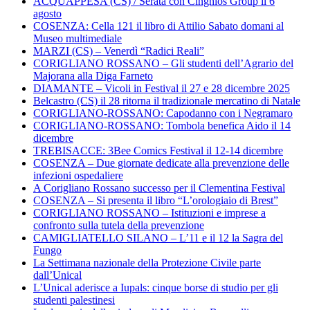
ACQUAPPESA (CS) / Serata con Cinghios Group il 6
agosto
COSENZA: Cella 121 il libro di Attilio Sabato domani al
Museo multimediale
MARZI (CS) – Venerdì “Radici Reali”
CORIGLIANO ROSSANO – Gli studenti dell’Agrario del
Majorana alla Diga Farneto
DIAMANTE – Vicoli in Festival il 27 e 28 dicembre 2025
Belcastro (CS) il 28 ritorna il tradizionale mercatino di Natale
CORIGLIANO-ROSSANO: Capodanno con i Negramaro
CORIGLIANO-ROSSANO: Tombola benefica Aido il 14
dicembre
TREBISACCE: 3Bee Comics Festival il 12-14 dicembre
COSENZA – Due giornate dedicate alla prevenzione delle
infezioni ospedaliere
A Corigliano Rossano successo per il Clementina Festival
COSENZA – Si presenta il libro “L’orologiaio di Brest”
CORIGLIANO ROSSANO – Istituzioni e imprese a
confronto sulla tutela della prevenzione
CAMIGLIATELLO SILANO – L’11 e il 12 la Sagra del
Fungo
La Settimana nazionale della Protezione Civile parte
dall’Unical
L’Unical aderisce a Iupals: cinque borse di studio per gli
studenti palestinesi