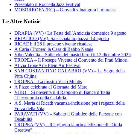
Presentato il Roccella Jazz Festival
MOSORROFA (RC) – Giovedì s’inaugura il murales
Le Altre Notizie
DRAPIA (VV) / La Festa dell’Amicizia domenica 9 agosto
BRIATICO (VV): Salsicciata in piazza il 4 agosto
RICADI: il 26 il presepe vivente ricadese
A Caria (Tropea) la Casa di Babbo Natale
Vibo Valentia – Sulle vie dei mastri birrai il 12 dicembre 2025
TROPEA – Il Presepe Vivente al Convento dei Frati Minori
Al via TropeArte Plein Air Festival
SAN COSTANTINO CALABRO (VV) – La Sagra della
Pitta Chjina
TROPEA – La mostra Visio Mentis
A Pizzo celebrata al Giornata del Mare
VIBO – Si presenta il il Rapporto di Banca d’Italia
“L’economia della Calabria.
A S. Maria di Ricadi vacanza-inclusione per i ragazzi della
Forza della Vita
PARAVATI (VV) – Sabato il Giubileo delle Persone con
Disabilità
TROPEA (VV) – Il 2 giugno la prima edizione di “Onda
Creativa”