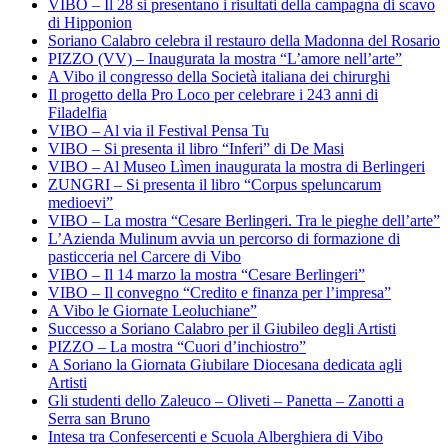
VIBO – Il 28 si presentano i risultati della campagna di scavo
di Hipponion
Soriano Calabro celebra il restauro della Madonna del Rosario
PIZZO (VV) – Inaugurata la mostra “L’amore nell’arte”
A Vibo il congresso della Società italiana dei chirurghi
Il progetto della Pro Loco per celebrare i 243 anni di
Filadelfia
VIBO – Al via il Festival Pensa Tu
VIBO – Si presenta il libro “Inferi” di De Masi
VIBO – Al Museo Lìmen inaugurata la mostra di Berlingeri
ZUNGRI – Si presenta il libro “Corpus speluncarum
medioevi”
VIBO – La mostra “Cesare Berlingeri. Tra le pieghe dell’arte”
L’Azienda Mulinum avvia un percorso di formazione di
pasticceria nel Carcere di Vibo
VIBO – Il 14 marzo la mostra “Cesare Berlingeri”
VIBO – Il convegno “Credito e finanza per l’impresa”
A Vibo le Giornate Leoluchiane”
Successo a Soriano Calabro per il Giubileo degli Artisti
PIZZO – La mostra “Cuori d’inchiostro”
A Soriano la Giornata Giubilare Diocesana dedicata agli
Artisti
Gli studenti dello Zaleuco – Oliveti – Panetta – Zanotti a
Serra san Bruno
Intesa tra Confesercenti e Scuola Alberghiera di Vibo