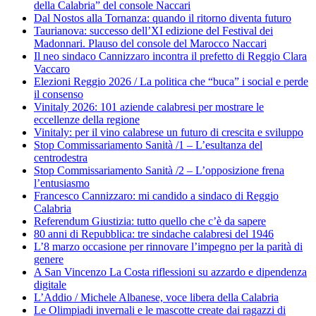
della Calabria” del console Naccari
Dal Nostos alla Tornanza: quando il ritorno diventa futuro
Taurianova: successo dell’XI edizione del Festival dei
Madonnari. Plauso del console del Marocco Naccari
Il neo sindaco Cannizzaro incontra il prefetto di Reggio Clara
Vaccaro
Elezioni Reggio 2026 / La politica che “buca” i social e perde
il consenso
Vinitaly 2026: 101 aziende calabresi per mostrare le
eccellenze della regione
Vinitaly: per il vino calabrese un futuro di crescita e sviluppo
Stop Commissariamento Sanità /1 – L’esultanza del
centrodestra
Stop Commissariamento Sanità /2 – L’opposizione frena
l’entusiasmo
Francesco Cannizzaro: mi candido a sindaco di Reggio
Calabria
Referendum Giustizia: tutto quello che c’è da sapere
80 anni di Repubblica: tre sindache calabresi del 1946
L’8 marzo occasione per rinnovare l’impegno per la parità di
genere
A San Vincenzo La Costa riflessioni su azzardo e dipendenza
digitale
L’Addio / Michele Albanese, voce libera della Calabria
Le Olimpiadi invernali e le mascotte create dai ragazzi di