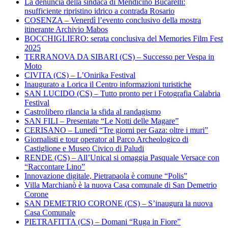
La denuncia della sindaca di Mendicino Bucarelli:
nsufficiente ripristino idrico a contrada Rosario
COSENZA – Venerdì l’evento conclusivo della mostra
itinerante Archivio Mabos
BOCCHIGLIERO: serata conclusiva del Memories Film Fest
2025
TERRANOVA DA SIBARI (CS) – Successo per Vespa in
Moto
CIVITA (CS) – L’Onirika Festival
Inaugurato a Lorica il Centro informazioni turistiche
SAN LUCIDO (CS) – Tutto pronto per i Fotografia Calabria
Festival
Castrolibero rilancia la sfida al randagismo
SAN FILI – Presentate “Le Notti delle Magare”
CERISANO – Lunedì “Tre giorni per Gaza: oltre i muri”
Giornalisti e tour operator al Parco Archeologico di
Castiglione e Museo Civico di Paludi
RENDE (CS) – All’Unical si omaggia Pasquale Versace con
“Raccontare Lino”
Innovazione digitale, Pietrapaola è comune “Polis”
Villa Marchianò è la nuova Casa comunale di San Demetrio
Corone
SAN DEMETRIO CORONE (CS) – S’inaugura la nuova
Casa Comunale
PIETRAFITTA (CS) – Domani “Ruga in Fiore”