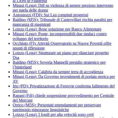
al Liceo di Filadelfia
Minasi (Lega): Ddl su violenza di genere prezioso intervento
per tutela delle donne
Antoniozzi (FDI): Sui Lea compiuti progressi
Baldino (M5S): Tribunale di Castrovillari rischia paralisi per
mancanza di magistrati
Loizzo (Lega): Bene soluzione per Banco Alimentare
Minasi (Lega): Ponte, incomprensibili due sindaci contro
sviluppo del territorio
Occhiuto (FI): Attività Osservatorio su Nuove Povertà offre
spunti di riflessione
Loizzo (Lega): Strutturare un piano per rilanciare progetto
Dsa
Baldino (M5S): Soveria Mannelli presidio strategico per
l’hinterland
Minasi (Lega): Calabria da sempre terra di accoglienza
Minasi (Lega): Da Governo investimenti di portata storica per
AV
Irto (PD): Privatizzazione di Ferrovie conferma fallimento del
Governo
Rapani (Fdi) chiede sospensione provvedimento per Centrale
del Mercure
Orrico (M5S): Presentati emendamenti per preservare
patrimonio minoranze linguistiche
Loizzo (Lega): I fondi per alta velocità sono certi