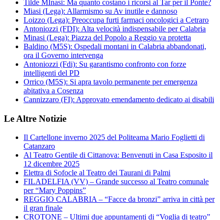
Tilde MInasi: Ma quanto costano i ricorsi al Tar per il Ponte?
Miasi (Lega): Allarmismo su Av inutile e dannoso
Loizzo (Lega): Preoccupa furti farmaci oncologici a Cetraro
Antoniozzi (FDI): Alta velocità indispensabile per Calabria
Minasi (Lega): Piazza del Popolo a Reggio va protetta
Baldino (M5S): Ospedali montani in Calabria abbandonati,
ora il Governo intervenga
Antoniozzi (Fdi): Su garantismo confronto con forze
intelligenti del PD
Orrico (M5S): Si apra tavolo permanente per emergenza
abitativa a Cosenza
Cannizzaro (FI): Approvato emendamento dedicato ai disabili
Le Altre Notizie
Il Cartellone inverno 2025 del Politeama Mario Foglietti di
Catanzaro
Al Teatro Gentile di Cittanova: Benvenuti in Casa Esposito il
12 dicembre 2025
Elettra di Sofocle al Teatro dei Taurani di Palmi
FILADELFIA (VV) – Grande successo al Teatro comunale
per “Mary Poppins”
REGGIO CALABRIA – “Facce da bronzi” arriva in città per
il gran finale
CROTONE – Ultimi due appuntamenti di “Voglia di teatro”