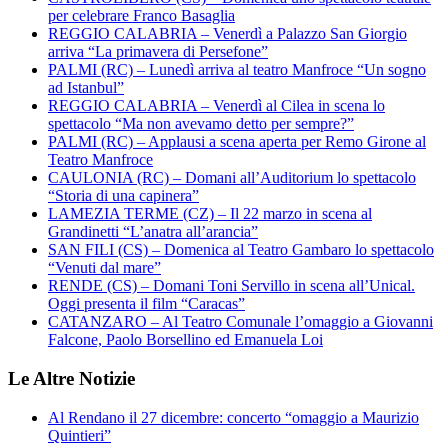
per celebrare Franco Basaglia
REGGIO CALABRIA – Venerdì a Palazzo San Giorgio
arriva “La primavera di Persefone”
PALMI (RC) – Lunedì arriva al teatro Manfroce “Un sogno
ad Istanbul”
REGGIO CALABRIA – Venerdì al Cilea in scena lo
spettacolo “Ma non avevamo detto per sempre?”
PALMI (RC) – Applausi a scena aperta per Remo Girone al
Teatro Manfroce
CAULONIA (RC) – Domani all’Auditorium lo spettacolo
“Storia di una capinera”
LAMEZIA TERME (CZ) – Il 22 marzo in scena al
Grandinetti “L’anatra all’arancia”
SAN FILI (CS) – Domenica al Teatro Gambaro lo spettacolo
“Venuti dal mare”
RENDE (CS) – Domani Toni Servillo in scena all’Unical.
Oggi presenta il film “Caracas”
CATANZARO – Al Teatro Comunale l’omaggio a Giovanni
Falcone, Paolo Borsellino ed Emanuela Loi
Le Altre Notizie
Al Rendano il 27 dicembre: concerto “omaggio a Maurizio
Quintieri”