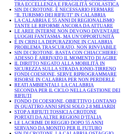
TRA ECCELLENZA E FRAGILITÀ SCOLASTICA
SIN DI CROTONE, È NECESSARIO FERMARE
“IL TURISMO DEI RIFIUTI” IN CALABRIA
LA CALABRIA E 55 ANNI DI REGIONALISMO
TANTE LE RIFORME ANCORA DA ATTUARE
LE AREE INTERNE NON DEVONO DIVENTARE
LUOGHI FANTASMA, MA UN’OPPORTUNITÀ
È IN CRISI LA DEPURAZIONE IN CALABRIA
PROBLEMA TRASCURATO, NON RINVIABILE
SIN DI CROTONE, BASTA CON CHIACCHIERE:
ADESSO È ARRIVATO IL MOMENTO DI AGIRE
IL DIRITTO NEGATO ALLA MOBILITÀ IN
SICUREZZA SULLA STRADA IONIO-TIRRENO
FONDI COESIONE, SERVE RIPROGRAMMARE
RISORSE IN CALABRIA PER NON PERDERLE
REATI AMBIENTALI, LA CALABRIA
SECONDA PER IL CICLO NELLA GESTIONE DEI
RIFIUTI
FONDO DI COESIONE, OBIETTIVO LONTANO
IN QUATTRO ANNI SPESI SOLO 2,8 MILIARDI
STOP A RIFIUTI TOSSICI A CROTONE
PORTATI DA ALTRE REGIONI D’ITALIA
LE LACRIME DI REGGIO DOPO 55 ANNI
SERVANO DA MONITO PER IL FUTURO
SIN DI CROTONE, LA CALABRIA OSTAGGIO