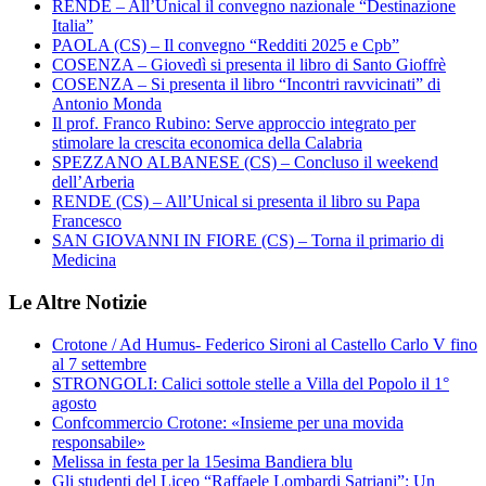
RENDE – All’Unical il convegno nazionale “Destinazione
Italia”
PAOLA (CS) – Il convegno “Redditi 2025 e Cpb”
COSENZA – Giovedì si presenta il libro di Santo Gioffrè
COSENZA – Si presenta il libro “Incontri ravvicinati” di
Antonio Monda
Il prof. Franco Rubino: Serve approccio integrato per
stimolare la crescita economica della Calabria
SPEZZANO ALBANESE (CS) – Concluso il weekend
dell’Arberia
RENDE (CS) – All’Unical si presenta il libro su Papa
Francesco
SAN GIOVANNI IN FIORE (CS) – Torna il primario di
Medicina
Le Altre Notizie
Crotone / Ad Humus- Federico Sironi al Castello Carlo V fino
al 7 settembre
STRONGOLI: Calici sottole stelle a Villa del Popolo il 1°
agosto
Confcommercio Crotone: «Insieme per una movida
responsabile»
Melissa in festa per la 15esima Bandiera blu
Gli studenti del Liceo “Raffaele Lombardi Satriani”: Un