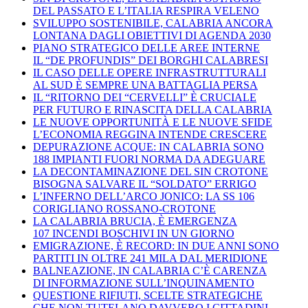
DEL PASSATO E L’ITALIA RESPIRA VELENO
SVILUPPO SOSTENIBILE, CALABRIA ANCORA
LONTANA DAGLI OBIETTIVI DI AGENDA 2030
PIANO STRATEGICO DELLE AREE INTERNE
IL “DE PROFUNDIS” DEI BORGHI CALABRESI
IL CASO DELLE OPERE INFRASTRUTTURALI
AL SUD È SEMPRE UNA BATTAGLIA PERSA
IL “RITORNO DEI “CERVELLI” È CRUCIALE
PER FUTURO E RINASCITA DELLA CALABRIA
LE NUOVE OPPORTUNITÀ E LE NUOVE SFIDE
L’ECONOMIA REGGINA INTENDE CRESCERE
DEPURAZIONE ACQUE: IN CALABRIA SONO
188 IMPIANTI FUORI NORMA DA ADEGUARE
LA DECONTAMINAZIONE DEL SIN CROTONE
BISOGNA SALVARE IL “SOLDATO” ERRIGO
L’INFERNO DELL’ARCO JONICO: LA SS 106
CORIGLIANO ROSSANO-CROTONE
LA CALABRIA BRUCIA, È EMERGENZA
107 INCENDI BOSCHIVI IN UN GIORNO
EMIGRAZIONE, È RECORD: IN DUE ANNI SONO
PARTITI IN OLTRE 241 MILA DAL MERIDIONE
BALNEAZIONE, IN CALABRIA C’È CARENZA
DI INFORMAZIONE SULL’INQUINAMENTO
QUESTIONE RIFIUTI, SCELTE STRATEGICHE
CHE NON TUTELANO DAVVERO I CITTADINI