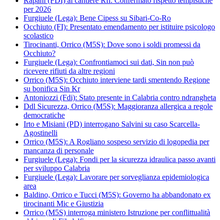
Rapani (FDI) al cantiere Rfi: Confermato rispetto tempistiche
per 2026
Furgiuele (Lega): Bene Cipess su Sibari-Co-Ro
Occhiuto (FI): Presentato emendamento per istituire psicologo
scolastico
Tirocinanti, Orrico (M5S): Dove sono i soldi promessi da
Occhiuto?
Furgiuele (Lega): Confrontiamoci sui dati, Sin non può
ricevere rifiuti da altre regioni
Orrico (M5S): Occhiuto interviene tardi smentendo Regione
su bonifica Sin Kr
Antoniozzi (Fdi): Stato presente in Calabria contro ndrangheta
Ddl Sicurezza, Orrico (M5S): Maggioranza allergica a regole
democratiche
Irto e Misiani (PD) interrogano Salvini su caso Scarcella-
Agostinelli
Orrico (M5S): A Rogliano sospeso servizio di logopedia per
mancanza di personale
Furgiuele (Lega): Fondi per la sicurezza idraulica passo avanti
per sviluppo Calabria
Furgiuele (Lega): Lavorare per sorveglianza epidemiologica
area
Baldino, Orrico e Tucci (M5S): Governo ha abbandonato ex
tirocinanti Mic e Giustizia
Orrico (M5S) interroga ministero Istruzione per conflittualità