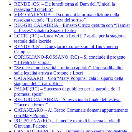
RENDE (CS) – Da lunedì torna al Dam dell’Unical la
rassegna “Il cinefilo”
VIBO VALENTIA – Da domani la prima edizione della
rassegna teatrale “La forza del sorriso”
REGGIO CALABRIA – Ernesto Orrico debutta con “Hamlet
in Pieces” sabato a Spazio Teatro
LOCRI (RC) – Luca Ward a Locri il 7 aprile per la stagione
teatrale della locride
RENDE (CS) – Due giorni di proiezioni al Tau Cinema
Campus
CORIGLIANO-ROSSANO (RC) – Si conclude il progetto
“Il Teatro fa scuola”
“Se dicessimo la verità – ultimo capitolo”, l’opera-dibattito
sulla legalità arriva a Crotone e Locri
CATANZARO – Con “Mary Poppins” cala il sipario della
stagione del “Teatro Kids”
PALMI (RC) – Successo di pubblico per la parodia de “I
promessi sposi”
REGGIO CALABRIA – Si avvicina la finale del festival
“Facce da bronzi”
CATANZARO – Al Teatro Comunale domani appuntamento
con Mary Poppins
POLISTENA (RC) – Lunedì e martedì in scena la vita di
Giovanni Falcone
CASTROLIBERO (CS) – Domenica uno spettacolo teatrale