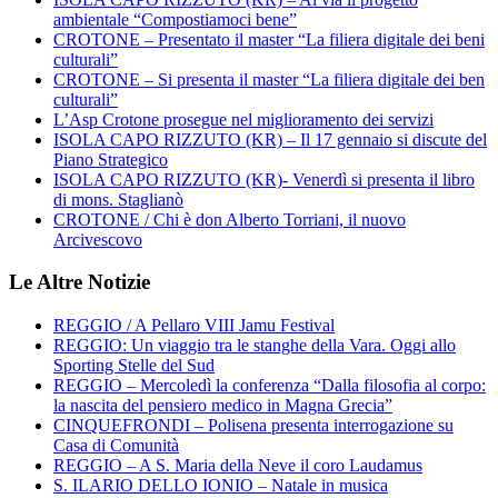
ambientale “Compostiamoci bene”
CROTONE – Presentato il master “La filiera digitale dei beni
culturali”
CROTONE – Si presenta il master “La filiera digitale dei ben
culturali”
L’Asp Crotone prosegue nel miglioramento dei servizi
ISOLA CAPO RIZZUTO (KR) – Il 17 gennaio si discute del
Piano Strategico
ISOLA CAPO RIZZUTO (KR)- Venerdì si presenta il libro
di mons. Staglianò
CROTONE / Chi è don Alberto Torriani, il nuovo
Arcivescovo
Le Altre Notizie
REGGIO / A Pellaro VIII Jamu Festival
REGGIO: Un viaggio tra le stanghe della Vara. Oggi allo
Sporting Stelle del Sud
REGGIO – Mercoledì la conferenza “Dalla filosofia al corpo:
la nascita del pensiero medico in Magna Grecia”
CINQUEFRONDI – Polisena presenta interrogazione su
Casa di Comunità
REGGIO – A S. Maria della Neve il coro Laudamus
S. ILARIO DELLO IONIO – Natale in musica