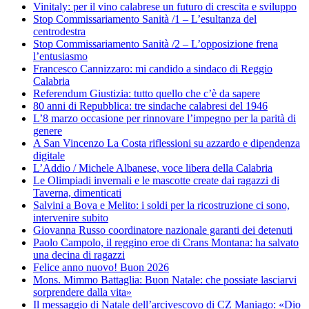
Vinitaly: per il vino calabrese un futuro di crescita e sviluppo
Stop Commissariamento Sanità /1 – L’esultanza del
centrodestra
Stop Commissariamento Sanità /2 – L’opposizione frena
l’entusiasmo
Francesco Cannizzaro: mi candido a sindaco di Reggio
Calabria
Referendum Giustizia: tutto quello che c’è da sapere
80 anni di Repubblica: tre sindache calabresi del 1946
L’8 marzo occasione per rinnovare l’impegno per la parità di
genere
A San Vincenzo La Costa riflessioni su azzardo e dipendenza
digitale
L’Addio / Michele Albanese, voce libera della Calabria
Le Olimpiadi invernali e le mascotte create dai ragazzi di
Taverna, dimenticati
Salvini a Bova e Melito: i soldi per la ricostruzione ci sono,
intervenire subito
Giovanna Russo coordinatore nazionale garanti dei detenuti
Paolo Campolo, il reggino eroe di Crans Montana: ha salvato
una decina di ragazzi
Felice anno nuovo! Buon 2026
Mons. Mimmo Battaglia: Buon Natale: che possiate lasciarvi
sorprendere dalla vita»
Il messaggio di Natale dell’arcivescovo di CZ Maniago: «Dio