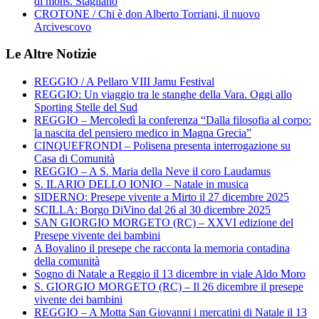
di mons. Staglianò
CROTONE / Chi è don Alberto Torriani, il nuovo
Arcivescovo
Le Altre Notizie
REGGIO / A Pellaro VIII Jamu Festival
REGGIO: Un viaggio tra le stanghe della Vara. Oggi allo
Sporting Stelle del Sud
REGGIO – Mercoledì la conferenza “Dalla filosofia al corpo:
la nascita del pensiero medico in Magna Grecia”
CINQUEFRONDI – Polisena presenta interrogazione su
Casa di Comunità
REGGIO – A S. Maria della Neve il coro Laudamus
S. ILARIO DELLO IONIO – Natale in musica
SIDERNO: Presepe vivente a Mirto il 27 dicembre 2025
SCILLA: Borgo DiVino dal 26 al 30 dicembre 2025
SAN GIORGIO MORGETO (RC) – XXVI edizione del
Presepe vivente dei bambini
A Bovalino il presepe che racconta la memoria contadina
della comunità
Sogno di Natale a Reggio il 13 dicembre in viale Aldo Moro
S. GIORGIO MORGETO (RC) – Il 26 dicembre il presepe
vivente dei bambini
REGGIO – A Motta San Giovanni i mercatini di Natale il 13