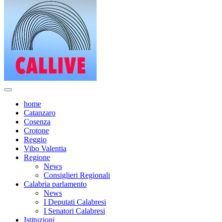
home
Catanzaro
Cosenza
Crotone
Reggio
Vibo Valentia
Regione
News
Consiglieri Regionali
Calabria parlamento
News
I Deputati Calabresi
I Senatori Calabresi
Istituzioni