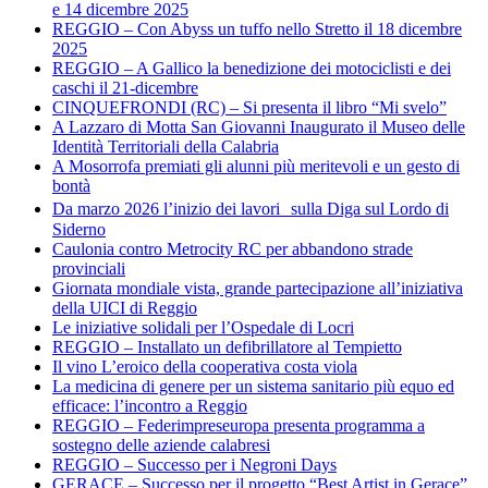
e 14 dicembre 2025
REGGIO – Con Abyss un tuffo nello Stretto il 18 dicembre
2025
REGGIO – A Gallico la benedizione dei motociclisti e dei
caschi il 21-dicembre
CINQUEFRONDI (RC) – Si presenta il libro “Mi svelo”
A Lazzaro di Motta San Giovanni Inaugurato il Museo delle
Identità Territoriali della Calabria
A Mosorrofa premiati gli alunni più meritevoli e un gesto di
bontà
Da marzo 2026 l’inizio dei lavori sulla Diga sul Lordo di
Siderno
Caulonia contro Metrocity RC per abbandono strade
provinciali
Giornata mondiale vista, grande partecipazione all’iniziativa
della UICI di Reggio
Le iniziative solidali per l’Ospedale di Locri
REGGIO – Installato un defibrillatore al Tempietto
Il vino L’eroico della cooperativa costa viola
La medicina di genere per un sistema sanitario più equo ed
efficace: l’incontro a Reggio
REGGIO – Federimpreseuropa presenta programma a
sostegno delle aziende calabresi
REGGIO – Successo per i Negroni Days
GERACE – Successo per il progetto “Best Artist in Gerace”