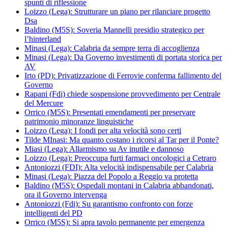
spunti di riflessione
Loizzo (Lega): Strutturare un piano per rilanciare progetto
Dsa
Baldino (M5S): Soveria Mannelli presidio strategico per
l’hinterland
Minasi (Lega): Calabria da sempre terra di accoglienza
Minasi (Lega): Da Governo investimenti di portata storica per
AV
Irto (PD): Privatizzazione di Ferrovie conferma fallimento del
Governo
Rapani (Fdi) chiede sospensione provvedimento per Centrale
del Mercure
Orrico (M5S): Presentati emendamenti per preservare
patrimonio minoranze linguistiche
Loizzo (Lega): I fondi per alta velocità sono certi
Tilde MInasi: Ma quanto costano i ricorsi al Tar per il Ponte?
Miasi (Lega): Allarmismo su Av inutile e dannoso
Loizzo (Lega): Preoccupa furti farmaci oncologici a Cetraro
Antoniozzi (FDI): Alta velocità indispensabile per Calabria
Minasi (Lega): Piazza del Popolo a Reggio va protetta
Baldino (M5S): Ospedali montani in Calabria abbandonati,
ora il Governo intervenga
Antoniozzi (Fdi): Su garantismo confronto con forze
intelligenti del PD
Orrico (M5S): Si apra tavolo permanente per emergenza