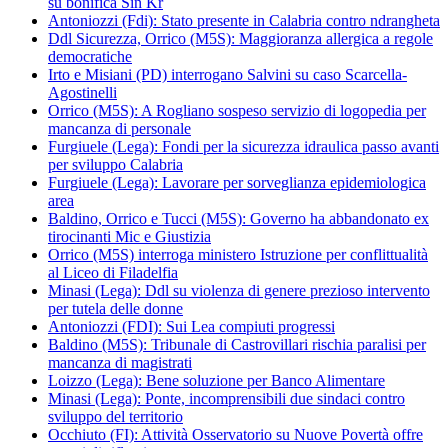
su bonifica Sin Kr
Antoniozzi (Fdi): Stato presente in Calabria contro ndrangheta
Ddl Sicurezza, Orrico (M5S): Maggioranza allergica a regole
democratiche
Irto e Misiani (PD) interrogano Salvini su caso Scarcella-
Agostinelli
Orrico (M5S): A Rogliano sospeso servizio di logopedia per
mancanza di personale
Furgiuele (Lega): Fondi per la sicurezza idraulica passo avanti
per sviluppo Calabria
Furgiuele (Lega): Lavorare per sorveglianza epidemiologica
area
Baldino, Orrico e Tucci (M5S): Governo ha abbandonato ex
tirocinanti Mic e Giustizia
Orrico (M5S) interroga ministero Istruzione per conflittualità
al Liceo di Filadelfia
Minasi (Lega): Ddl su violenza di genere prezioso intervento
per tutela delle donne
Antoniozzi (FDI): Sui Lea compiuti progressi
Baldino (M5S): Tribunale di Castrovillari rischia paralisi per
mancanza di magistrati
Loizzo (Lega): Bene soluzione per Banco Alimentare
Minasi (Lega): Ponte, incomprensibili due sindaci contro
sviluppo del territorio
Occhiuto (FI): Attività Osservatorio su Nuove Povertà offre