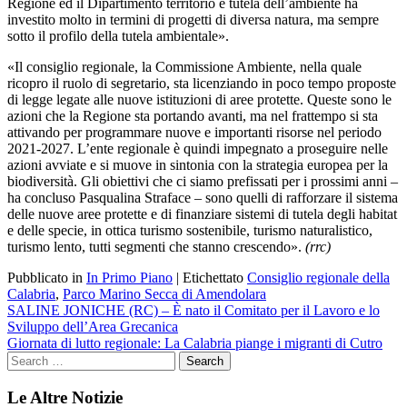
Regione ed il Dipartimento territorio e tutela dell’ambiente ha
investito molto in termini di progetti di diversa natura, ma sempre
sotto il profilo della tutela ambientale».
«Il consiglio regionale, la Commissione Ambiente, nella quale
ricopro il ruolo di segretario, sta licenziando in poco tempo proposte
di legge legate alle nuove istituzioni di aree protette. Queste sono le
azioni che la Regione sta portando avanti, ma nel frattempo si sta
attivando per programmare nuove e importanti risorse nel periodo
2021-2027. L’ente regionale è quindi impegnato a proseguire nelle
azioni avviate e si muove in sintonia con la strategia europea per la
biodiversità. Gli obiettivi che ci siamo prefissati per i prossimi anni –
ha concluso Pasqualina Straface – sono quelli di rafforzare il sistema
delle nuove aree protette e di finanziare sistemi di tutela degli habitat
e delle specie, in ottica turismo sostenibile, turismo naturalistico,
turismo lento, tutti segmenti che stanno crescendo».
(rrc)
Pubblicato in
In Primo Piano
|
Etichettato
Consiglio regionale della
Calabria
,
Parco Marino Secca di Amendolara
Navigazione
SALINE JONICHE (RC) – È nato il Comitato per il Lavoro e lo
Sviluppo dell’Area Grecanica
articoli
Giornata di lutto regionale: La Calabria piange i migranti di Cutro
Le Altre Notizie