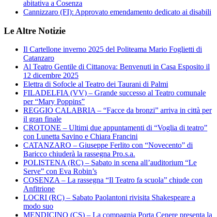
abitativa a Cosenza
Cannizzaro (FI): Approvato emendamento dedicato ai disabili
Le Altre Notizie
Il Cartellone inverno 2025 del Politeama Mario Foglietti di
Catanzaro
Al Teatro Gentile di Cittanova: Benvenuti in Casa Esposito il
12 dicembre 2025
Elettra di Sofocle al Teatro dei Taurani di Palmi
FILADELFIA (VV) – Grande successo al Teatro comunale
per “Mary Poppins”
REGGIO CALABRIA – “Facce da bronzi” arriva in città per
il gran finale
CROTONE – Ultimi due appuntamenti di “Voglia di teatro”
con Lunetta Savino e Chiara Francini
CATANZARO – Giuseppe Ferlito con “Novecento” di
Baricco chiuderà la rassegna Pro.s.a.
POLISTENA (RC) – Sabato in scena all’auditorium “Le
Serve” con Eva Robin’s
COSENZA – La rassegna “Il Teatro fa scuola” chiude con
Anfitrione
LOCRI (RC) – Sabato Paolantoni rivisita Shakespeare a
modo suo
MENDICINO (CS) – La compagnia Porta Cenere presenta la