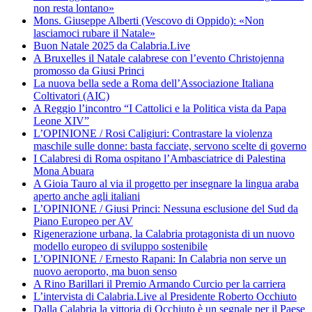
non resta lontano»
Mons. Giuseppe Alberti (Vescovo di Oppido): «Non
lasciamoci rubare il Natale»
Buon Natale 2025 da Calabria.Live
A Bruxelles il Natale calabrese con l’evento Christojenna
promosso da Giusi Princi
La nuova bella sede a Roma dell’Associazione Italiana
Coltivatori (AIC)
A Reggio l’incontro “I Cattolici e la Politica vista da Papa
Leone XIV”
L’OPINIONE / Rosi Caligiuri: Contrastare la violenza
maschile sulle donne: basta facciate, servono scelte di governo
I Calabresi di Roma ospitano l’Ambasciatrice di Palestina
Mona Abuara
A Gioia Tauro al via il progetto per insegnare la lingua araba
aperto anche agli italiani
L’OPINIONE / Giusi Princi: Nessuna esclusione del Sud da
Piano Europeo per AV
Rigenerazione urbana, la Calabria protagonista di un nuovo
modello europeo di sviluppo sostenibile
L’OPINIONE / Ernesto Rapani: In Calabria non serve un
nuovo aeroporto, ma buon senso
A Rino Barillari il Premio Armando Curcio per la carriera
L’intervista di Calabria.Live al Presidente Roberto Occhiuto
Dalla Calabria la vittoria di Occhiuto è un segnale per il Paese