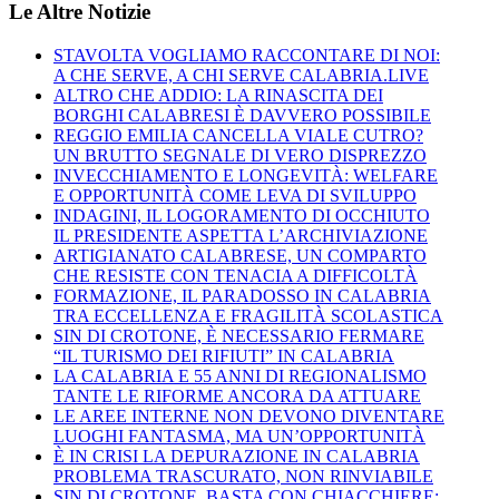
Le Altre Notizie
STAVOLTA VOGLIAMO RACCONTARE DI NOI:
A CHE SERVE, A CHI SERVE CALABRIA.LIVE
ALTRO CHE ADDIO: LA RINASCITA DEI
BORGHI CALABRESI È DAVVERO POSSIBILE
REGGIO EMILIA CANCELLA VIALE CUTRO?
UN BRUTTO SEGNALE DI VERO DISPREZZO
INVECCHIAMENTO E LONGEVITÀ: WELFARE
E OPPORTUNITÀ COME LEVA DI SVILUPPO
INDAGINI, IL LOGORAMENTO DI OCCHIUTO
IL PRESIDENTE ASPETTA L’ARCHIVIAZIONE
ARTIGIANATO CALABRESE, UN COMPARTO
CHE RESISTE CON TENACIA A DIFFICOLTÀ
FORMAZIONE, IL PARADOSSO IN CALABRIA
TRA ECCELLENZA E FRAGILITÀ SCOLASTICA
SIN DI CROTONE, È NECESSARIO FERMARE
“IL TURISMO DEI RIFIUTI” IN CALABRIA
LA CALABRIA E 55 ANNI DI REGIONALISMO
TANTE LE RIFORME ANCORA DA ATTUARE
LE AREE INTERNE NON DEVONO DIVENTARE
LUOGHI FANTASMA, MA UN’OPPORTUNITÀ
È IN CRISI LA DEPURAZIONE IN CALABRIA
PROBLEMA TRASCURATO, NON RINVIABILE
SIN DI CROTONE, BASTA CON CHIACCHIERE: