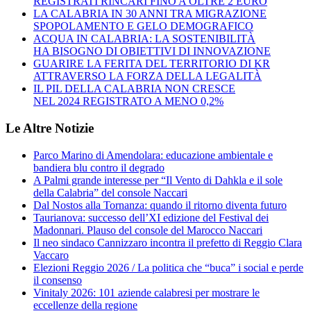
REGISTRATI RINCARI FINO A OLTRE 2 EURO
LA CALABRIA IN 30 ANNI TRA MIGRAZIONE
SPOPOLAMENTO E GELO DEMOGRAFICO
ACQUA IN CALABRIA: LA SOSTENIBILITÀ
HA BISOGNO DI OBIETTIVI DI INNOVAZIONE
GUARIRE LA FERITA DEL TERRITORIO DI KR
ATTRAVERSO LA FORZA DELLA LEGALITÀ
IL PIL DELLA CALABRIA NON CRESCE
NEL 2024 REGISTRATO A MENO 0,2%
Le Altre Notizie
Parco Marino di Amendolara: educazione ambientale e
bandiera blu contro il degrado
A Palmi grande interesse per “Il Vento di Dahkla e il sole
della Calabria” del console Naccari
Dal Nostos alla Tornanza: quando il ritorno diventa futuro
Taurianova: successo dell’XI edizione del Festival dei
Madonnari. Plauso del console del Marocco Naccari
Il neo sindaco Cannizzaro incontra il prefetto di Reggio Clara
Vaccaro
Elezioni Reggio 2026 / La politica che “buca” i social e perde
il consenso
Vinitaly 2026: 101 aziende calabresi per mostrare le
eccellenze della regione