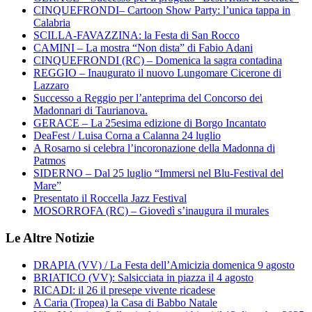
CINQUEFRONDI– Cartoon Show Party: l’unica tappa in
Calabria
SCILLA-FAVAZZINA: la Festa di San Rocco
CAMINI – La mostra “Non dista” di Fabio Adani
CINQUEFRONDI (RC) – Domenica la sagra contadina
REGGIO – Inaugurato il nuovo Lungomare Cicerone di
Lazzaro
Successo a Reggio per l’anteprima del Concorso dei
Madonnari di Taurianova.
GERACE – La 25esima edizione di Borgo Incantato
DeaFest / Luisa Corna a Calanna 24 luglio
A Rosarno si celebra l’incoronazione della Madonna di
Patmos
SIDERNO – Dal 25 luglio “Immersi nel Blu-Festival del
Mare”
Presentato il Roccella Jazz Festival
MOSORROFA (RC) – Giovedì s’inaugura il murales
Le Altre Notizie
DRAPIA (VV) / La Festa dell’Amicizia domenica 9 agosto
BRIATICO (VV): Salsicciata in piazza il 4 agosto
RICADI: il 26 il presepe vivente ricadese
A Caria (Tropea) la Casa di Babbo Natale