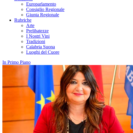
Europarlamento
Consiglio Regionale
Giunta Regionale
Rubriche
Arte
Prelibatezze
I Nostri Vini
Tradizioni
Calabria Suona
Luoghi del Cuore
In Primo Piano