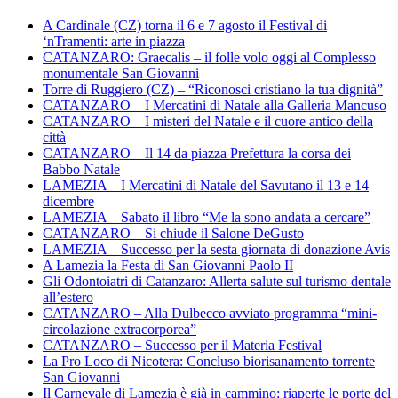
A Cardinale (CZ) torna il 6 e 7 agosto il Festival di
‘nTramenti: arte in piazza
CATANZARO: Graecalis – il folle volo oggi al Complesso
monumentale San Giovanni
Torre di Ruggiero (CZ) – “Riconosci cristiano la tua dignità”
CATANZARO – I Mercatini di Natale alla Galleria Mancuso
CATANZARO – I misteri del Natale e il cuore antico della
città
CATANZARO – Il 14 da piazza Prefettura la corsa dei
Babbo Natale
LAMEZIA – I Mercatini di Natale del Savutano il 13 e 14
dicembre
LAMEZIA – Sabato il libro “Me la sono andata a cercare”
CATANZARO – Si chiude il Salone DeGusto
LAMEZIA – Successo per la sesta giornata di donazione Avis
A Lamezia la Festa di San Giovanni Paolo II
Gli Odontoiatri di Catanzaro: Allerta salute sul turismo dentale
all’estero
CATANZARO – Alla Dulbecco avviato programma “mini-
circolazione extracorporea”
CATANZARO – Successo per il Materia Festival
La Pro Loco di Nicotera: Concluso biorisanamento torrente
San Giovanni
Il Carnevale di Lamezia è già in cammino: riaperte le porte del