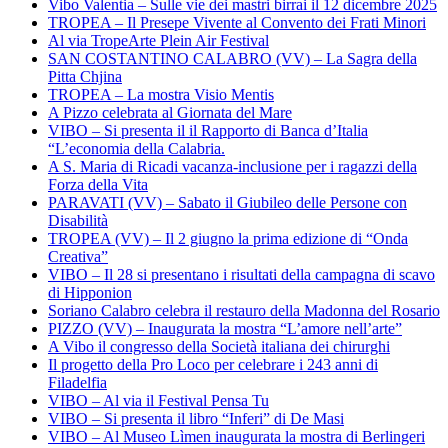
Vibo Valentia – Sulle vie dei mastri birrai il 12 dicembre 2025
TROPEA – Il Presepe Vivente al Convento dei Frati Minori
Al via TropeArte Plein Air Festival
SAN COSTANTINO CALABRO (VV) – La Sagra della
Pitta Chjina
TROPEA – La mostra Visio Mentis
A Pizzo celebrata al Giornata del Mare
VIBO – Si presenta il il Rapporto di Banca d’Italia
“L’economia della Calabria.
A S. Maria di Ricadi vacanza-inclusione per i ragazzi della
Forza della Vita
PARAVATI (VV) – Sabato il Giubileo delle Persone con
Disabilità
TROPEA (VV) – Il 2 giugno la prima edizione di “Onda
Creativa”
VIBO – Il 28 si presentano i risultati della campagna di scavo
di Hipponion
Soriano Calabro celebra il restauro della Madonna del Rosario
PIZZO (VV) – Inaugurata la mostra “L’amore nell’arte”
A Vibo il congresso della Società italiana dei chirurghi
Il progetto della Pro Loco per celebrare i 243 anni di
Filadelfia
VIBO – Al via il Festival Pensa Tu
VIBO – Si presenta il libro “Inferi” di De Masi
VIBO – Al Museo Lìmen inaugurata la mostra di Berlingeri