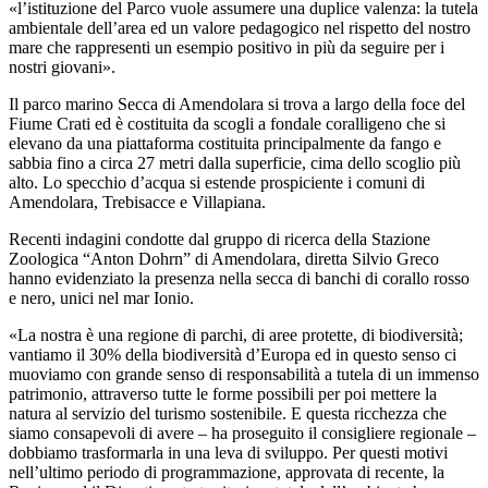
«l’istituzione del Parco vuole assumere una duplice valenza: la tutela
ambientale dell’area ed un valore pedagogico nel rispetto del nostro
mare che rappresenti un esempio positivo in più da seguire per i
nostri giovani».
Il parco marino Secca di Amendolara si trova a largo della foce del
Fiume Crati ed è costituita da scogli a fondale coralligeno che si
elevano da una piattaforma costituita principalmente da fango e
sabbia fino a circa 27 metri dalla superficie, cima dello scoglio più
alto. Lo specchio d’acqua si estende prospiciente i comuni di
Amendolara, Trebisacce e Villapiana.
Recenti indagini condotte dal gruppo di ricerca della Stazione
Zoologica “Anton Dohrn” di Amendolara, diretta Silvio Greco
hanno evidenziato la presenza nella secca di banchi di corallo rosso
e nero, unici nel mar Ionio.
«La nostra è una regione di parchi, di aree protette, di biodiversità;
vantiamo il 30% della biodiversità d’Europa ed in questo senso ci
muoviamo con grande senso di responsabilità a tutela di un immenso
patrimonio, attraverso tutte le forme possibili per poi mettere la
natura al servizio del turismo sostenibile. E questa ricchezza che
siamo consapevoli di avere – ha proseguito il consigliere regionale –
dobbiamo trasformarla in una leva di sviluppo. Per questi motivi
nell’ultimo periodo di programmazione, approvata di recente, la