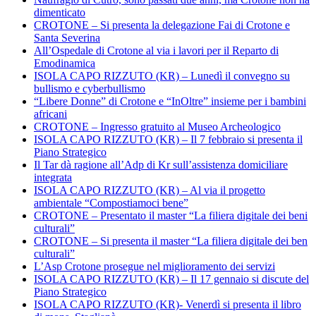
dimenticato
CROTONE – Si presenta la delegazione Fai di Crotone e
Santa Severina
All’Ospedale di Crotone al via i lavori per il Reparto di
Emodinamica
ISOLA CAPO RIZZUTO (KR) – Lunedì il convegno su
bullismo e cyberbullismo
“Libere Donne” di Crotone e “InOltre” insieme per i bambini
africani
CROTONE – Ingresso gratuito al Museo Archeologico
ISOLA CAPO RIZZUTO (KR) – Il 7 febbraio si presenta il
Piano Strategico
Il Tar dà ragione all’Adp di Kr sull’assistenza domiciliare
integrata
ISOLA CAPO RIZZUTO (KR) – Al via il progetto
ambientale “Compostiamoci bene”
CROTONE – Presentato il master “La filiera digitale dei beni
culturali”
CROTONE – Si presenta il master “La filiera digitale dei ben
culturali”
L’Asp Crotone prosegue nel miglioramento dei servizi
ISOLA CAPO RIZZUTO (KR) – Il 17 gennaio si discute del
Piano Strategico
ISOLA CAPO RIZZUTO (KR)- Venerdì si presenta il libro