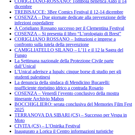
CORIGLIANO-ROSSANO: Tombola benefica Aido il 14
dicembre
TREBISACCE: 3Bee Comics Festival il 12-14 dicembre
COSENZA – Due giornate dedicate alla prevenzione delle
infezioni ospedaliere
A Corigliano Rossano successo per il Clementina Festival
COSENZA – Si presenta il libro “L’orologiaio di Brest”
CORIGLIANO ROSSANO – Istituzioni e imprese a
confronto sulla tutela della prevenzione
CAMIGLIATELLO SILANO – L’11 e il 12 la Sagra del
Fungo
La Settimana nazionale della Protezione Civile parte
dall’Unical
L’Unical aderisce a Iupals: cinque borse di studio per gli
studenti palestinesi
La denuncia della sindaca di Mendicino Bucarelli:
nsufficiente ripristino idrico a contrada Rosario
COSENZA – Venerdì l’evento conclusivo della mostra
itinerante Archivio Mabos
BOCCHIGLIERO: serata conclusiva del Memories Film Fest
2025
TERRANOVA DA SIBARI (CS) – Successo per Vespa in
Moto
CIVITA (CS) – L’Onirika Festival
Inaugurato a Lorica il Centro informazioni turistiche