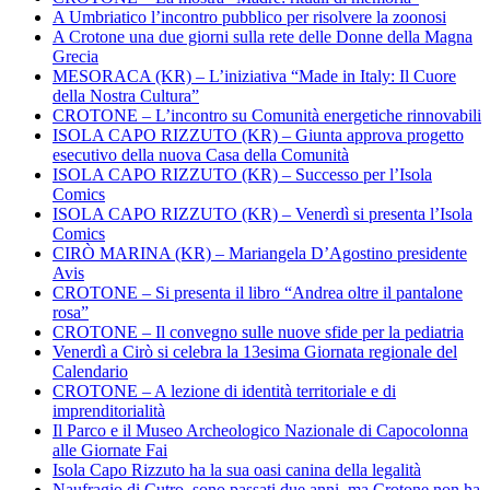
A Umbriatico l’incontro pubblico per risolvere la zoonosi
A Crotone una due giorni sulla rete delle Donne della Magna
Grecia
MESORACA (KR) – L’iniziativa “Made in Italy: Il Cuore
della Nostra Cultura”
CROTONE – L’incontro su Comunità energetiche rinnovabili
ISOLA CAPO RIZZUTO (KR) – Giunta approva progetto
esecutivo della nuova Casa della Comunità
ISOLA CAPO RIZZUTO (KR) – Successo per l’Isola
Comics
ISOLA CAPO RIZZUTO (KR) – Venerdì si presenta l’Isola
Comics
CIRÒ MARINA (KR) – Mariangela D’Agostino presidente
Avis
CROTONE – Si presenta il libro “Andrea oltre il pantalone
rosa”
CROTONE – Il convegno sulle nuove sfide per la pediatria
Venerdì a Cirò si celebra la 13esima Giornata regionale del
Calendario
CROTONE – A lezione di identità territoriale e di
imprenditorialità
Il Parco e il Museo Archeologico Nazionale di Capocolonna
alle Giornate Fai
Isola Capo Rizzuto ha la sua oasi canina della legalità
Naufragio di Cutro, sono passati due anni, ma Crotone non ha