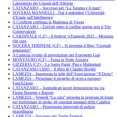
Laboratorio dei Giganti dell’Allegria
CATANZARO – Successo per “La Taranta e il mare”
SOVERIA MANNELLI – Dal 4 settembre l’Università
d’Estate sull’Intelligence
A Conflenti celebrata la Madonna di Visora
CATANZARO – EstArte entro il confine questa sera il Trio
Conservatorio
CARDINALE (CZ) – Il festival ‘nTramenti 2025 – Memoria
che cura
NOCERA TERINESE (CZ) – Si presenta il libro “Giornali
prigionieri”
A Lamezia evento di prevenzione per il progetto Gap
MONTAURO (CZ) – Torna la Notte Azzurra
GIZZERIA (CZ) – La Sagra Patati, Pipi e Mulingiani
CATANZARO LIDO – Il libro di Claudio Borghi
LAMEZIA – Inaugurata la sede dell’Associazione “Il Dono”
LAMEZIA – Presentato il progetto di ricerca europeo
Fastch2ange
CATANZARO – Aggiudicati lavori depurazione tra via
Fiume Busento e Barone
LAMEZIA – Venerdì “La cura” presenta la proposta di legge
per trasformare in spoke gli ospedali montani della Calabria
CATANZARO – Proseguono interventi di pulizia
straordinaria
LAMEZIA – Successo per Trame Festival