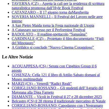
TAVERNA (CZ) – Aperta la call per la residenza di scrittura
naturalistica promossa dall’Hyle Book Festival
CATANZARO – Il 17 giugno torna daMargherita
SOVERIA MANNELLI – Il Festival del Lavoro nelle aree
interne
A San Pietro Maida torna la Festa nazionale di Utopia
A Catanzaro successo per il Performing Festival
BADOLATO – Il reading-spettacolo “Sanasàna”
CARDINALE (CZ) – Proiettato il film-documentario “Figli
del Minotauro”
A Girifalco si conclude “Nuovo Cinema Coraggioso”
Le Altre Notizie
ACQUAPPESA (CS) / Serata con Cinghios Group il 6
agosto
COSENZA: Cella 121 il libro di Attilio Sabato domani al
Museo multimediale
MARZI (CS) – Venerdì “Radici Reali”
CORIGLIANO ROSSANO – Gli studenti dell’Agrario del
Majorana alla Diga Farneto
DIAMANTE – Vicoli in Festival il 27 e 28 dicembre 2025
Belcastro (CS) il 28 ritorna il tradizionale mercatino di Natale
CORIGLIANO-ROSSANO: Capodanno con i Negramaro