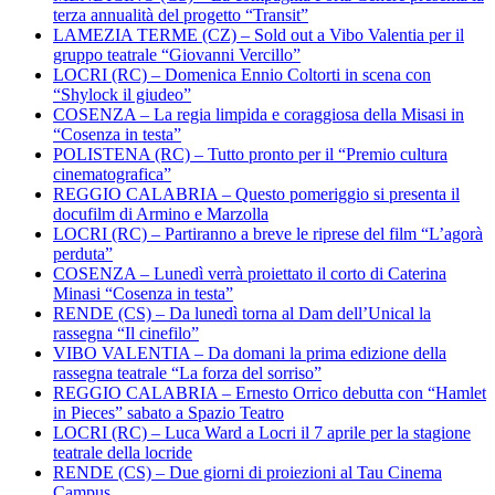
terza annualità del progetto “Transit”
LAMEZIA TERME (CZ) – Sold out a Vibo Valentia per il
gruppo teatrale “Giovanni Vercillo”
LOCRI (RC) – Domenica Ennio Coltorti in scena con
“Shylock il giudeo”
COSENZA – La regia limpida e coraggiosa della Misasi in
“Cosenza in testa”
POLISTENA (RC) – Tutto pronto per il “Premio cultura
cinematografica”
REGGIO CALABRIA – Questo pomeriggio si presenta il
docufilm di Armino e Marzolla
LOCRI (RC) – Partiranno a breve le riprese del film “L’agorà
perduta”
COSENZA – Lunedì verrà proiettato il corto di Caterina
Minasi “Cosenza in testa”
RENDE (CS) – Da lunedì torna al Dam dell’Unical la
rassegna “Il cinefilo”
VIBO VALENTIA – Da domani la prima edizione della
rassegna teatrale “La forza del sorriso”
REGGIO CALABRIA – Ernesto Orrico debutta con “Hamlet
in Pieces” sabato a Spazio Teatro
LOCRI (RC) – Luca Ward a Locri il 7 aprile per la stagione
teatrale della locride
RENDE (CS) – Due giorni di proiezioni al Tau Cinema
Campus