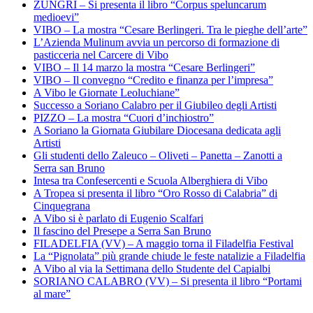
ZUNGRI – Si presenta il libro “Corpus speluncarum
medioevi”
VIBO – La mostra “Cesare Berlingeri. Tra le pieghe dell’arte”
L’Azienda Mulinum avvia un percorso di formazione di
pasticceria nel Carcere di Vibo
VIBO – Il 14 marzo la mostra “Cesare Berlingeri”
VIBO – Il convegno “Credito e finanza per l’impresa”
A Vibo le Giornate Leoluchiane”
Successo a Soriano Calabro per il Giubileo degli Artisti
PIZZO – La mostra “Cuori d’inchiostro”
A Soriano la Giornata Giubilare Diocesana dedicata agli
Artisti
Gli studenti dello Zaleuco – Oliveti – Panetta – Zanotti a
Serra san Bruno
Intesa tra Confesercenti e Scuola Alberghiera di Vibo
A Tropea si presenta il libro “Oro Rosso di Calabria” di
Cinquegrana
A Vibo si è parlato di Eugenio Scalfari
Il fascino del Presepe a Serra San Bruno
FILADELFIA (VV) – A maggio torna il Filadelfia Festival
La “Pignolata” più grande chiude le feste natalizie a Filadelfia
A Vibo al via la Settimana dello Studente del Capialbi
SORIANO CALABRO (VV) – Si presenta il libro “Portami
al mare”