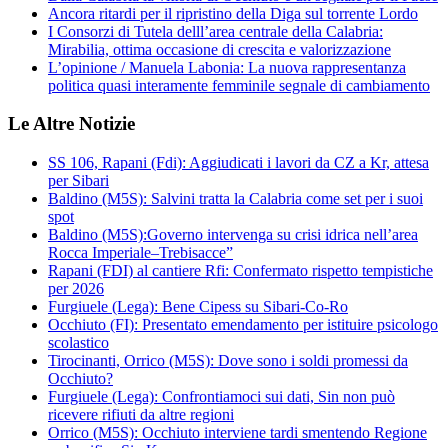
Ancora ritardi per il ripristino della Diga sul torrente Lordo
I Consorzi di Tutela delll’area centrale della Calabria:
Mirabilia, ottima occasione di crescita e valorizzazione
L’opinione / Manuela Labonia: La nuova rappresentanza
politica quasi interamente femminile segnale di cambiamento
Le Altre Notizie
SS 106, Rapani (Fdi): Aggiudicati i lavori da CZ a Kr, attesa
per Sibari
Baldino (M5S): Salvini tratta la Calabria come set per i suoi
spot
Baldino (M5S):Governo intervenga su crisi idrica nell’area
Rocca Imperiale–Trebisacce”
Rapani (FDI) al cantiere Rfi: Confermato rispetto tempistiche
per 2026
Furgiuele (Lega): Bene Cipess su Sibari-Co-Ro
Occhiuto (FI): Presentato emendamento per istituire psicologo
scolastico
Tirocinanti, Orrico (M5S): Dove sono i soldi promessi da
Occhiuto?
Furgiuele (Lega): Confrontiamoci sui dati, Sin non può
ricevere rifiuti da altre regioni
Orrico (M5S): Occhiuto interviene tardi smentendo Regione