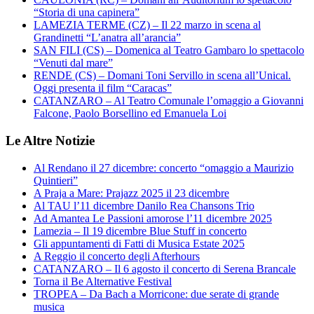
“Storia di una capinera”
LAMEZIA TERME (CZ) – Il 22 marzo in scena al
Grandinetti “L’anatra all’arancia”
SAN FILI (CS) – Domenica al Teatro Gambaro lo spettacolo
“Venuti dal mare”
RENDE (CS) – Domani Toni Servillo in scena all’Unical.
Oggi presenta il film “Caracas”
CATANZARO – Al Teatro Comunale l’omaggio a Giovanni
Falcone, Paolo Borsellino ed Emanuela Loi
Le Altre Notizie
Al Rendano il 27 dicembre: concerto “omaggio a Maurizio
Quintieri”
A Praja a Mare: Prajazz 2025 il 23 dicembre
Al TAU l’11 dicembre Danilo Rea Chansons Trio
Ad Amantea Le Passioni amorose l’11 dicembre 2025
Lamezia – Il 19 dicembre Blue Stuff in concerto
Gli appuntamenti di Fatti di Musica Estate 2025
A Reggio il concerto degli Afterhours
CATANZARO – Il 6 agosto il concerto di Serena Brancale
Torna il Be Alternative Festival
TROPEA – Da Bach a Morricone: due serate di grande
musica