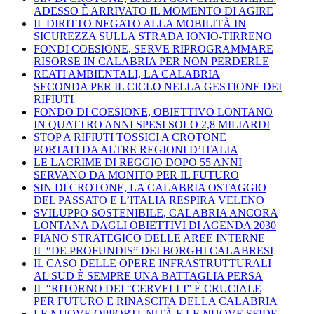
ADESSO È ARRIVATO IL MOMENTO DI AGIRE
IL DIRITTO NEGATO ALLA MOBILITÀ IN
SICUREZZA SULLA STRADA IONIO-TIRRENO
FONDI COESIONE, SERVE RIPROGRAMMARE
RISORSE IN CALABRIA PER NON PERDERLE
REATI AMBIENTALI, LA CALABRIA
SECONDA PER IL CICLO NELLA GESTIONE DEI
RIFIUTI
FONDO DI COESIONE, OBIETTIVO LONTANO
IN QUATTRO ANNI SPESI SOLO 2,8 MILIARDI
STOP A RIFIUTI TOSSICI A CROTONE
PORTATI DA ALTRE REGIONI D’ITALIA
LE LACRIME DI REGGIO DOPO 55 ANNI
SERVANO DA MONITO PER IL FUTURO
SIN DI CROTONE, LA CALABRIA OSTAGGIO
DEL PASSATO E L’ITALIA RESPIRA VELENO
SVILUPPO SOSTENIBILE, CALABRIA ANCORA
LONTANA DAGLI OBIETTIVI DI AGENDA 2030
PIANO STRATEGICO DELLE AREE INTERNE
IL “DE PROFUNDIS” DEI BORGHI CALABRESI
IL CASO DELLE OPERE INFRASTRUTTURALI
AL SUD È SEMPRE UNA BATTAGLIA PERSA
IL “RITORNO DEI “CERVELLI” È CRUCIALE
PER FUTURO E RINASCITA DELLA CALABRIA
LE NUOVE OPPORTUNITÀ E LE NUOVE SFIDE