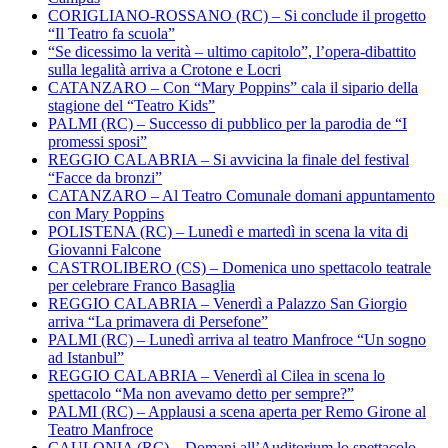
CORIGLIANO-ROSSANO (RC) – Si conclude il progetto
“Il Teatro fa scuola”
“Se dicessimo la verità – ultimo capitolo”, l’opera-dibattito
sulla legalità arriva a Crotone e Locri
CATANZARO – Con “Mary Poppins” cala il sipario della
stagione del “Teatro Kids”
PALMI (RC) – Successo di pubblico per la parodia de “I
promessi sposi”
REGGIO CALABRIA – Si avvicina la finale del festival
“Facce da bronzi”
CATANZARO – Al Teatro Comunale domani appuntamento
con Mary Poppins
POLISTENA (RC) – Lunedì e martedì in scena la vita di
Giovanni Falcone
CASTROLIBERO (CS) – Domenica uno spettacolo teatrale
per celebrare Franco Basaglia
REGGIO CALABRIA – Venerdì a Palazzo San Giorgio
arriva “La primavera di Persefone”
PALMI (RC) – Lunedì arriva al teatro Manfroce “Un sogno
ad Istanbul”
REGGIO CALABRIA – Venerdì al Cilea in scena lo
spettacolo “Ma non avevamo detto per sempre?”
PALMI (RC) – Applausi a scena aperta per Remo Girone al
Teatro Manfroce
CAULONIA (RC) – Domani all’Auditorium lo spettacolo