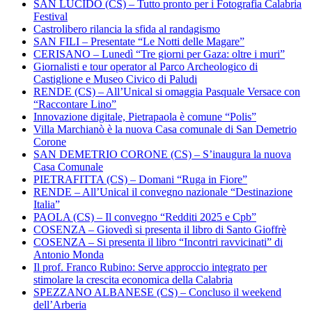
SAN LUCIDO (CS) – Tutto pronto per i Fotografia Calabria
Festival
Castrolibero rilancia la sfida al randagismo
SAN FILI – Presentate “Le Notti delle Magare”
CERISANO – Lunedì “Tre giorni per Gaza: oltre i muri”
Giornalisti e tour operator al Parco Archeologico di
Castiglione e Museo Civico di Paludi
RENDE (CS) – All’Unical si omaggia Pasquale Versace con
“Raccontare Lino”
Innovazione digitale, Pietrapaola è comune “Polis”
Villa Marchianò è la nuova Casa comunale di San Demetrio
Corone
SAN DEMETRIO CORONE (CS) – S’inaugura la nuova
Casa Comunale
PIETRAFITTA (CS) – Domani “Ruga in Fiore”
RENDE – All’Unical il convegno nazionale “Destinazione
Italia”
PAOLA (CS) – Il convegno “Redditi 2025 e Cpb”
COSENZA – Giovedì si presenta il libro di Santo Gioffrè
COSENZA – Si presenta il libro “Incontri ravvicinati” di
Antonio Monda
Il prof. Franco Rubino: Serve approccio integrato per
stimolare la crescita economica della Calabria
SPEZZANO ALBANESE (CS) – Concluso il weekend
dell’Arberia