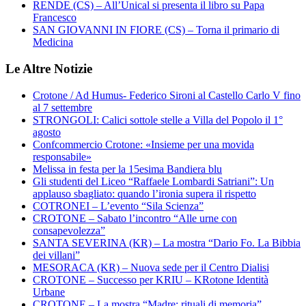
RENDE (CS) – All’Unical si presenta il libro su Papa
Francesco
SAN GIOVANNI IN FIORE (CS) – Torna il primario di
Medicina
Le Altre Notizie
Crotone / Ad Humus- Federico Sironi al Castello Carlo V fino
al 7 settembre
STRONGOLI: Calici sottole stelle a Villa del Popolo il 1°
agosto
Confcommercio Crotone: «Insieme per una movida
responsabile»
Melissa in festa per la 15esima Bandiera blu
Gli studenti del Liceo “Raffaele Lombardi Satriani”: Un
applauso sbagliato: quando l’ironia supera il rispetto
COTRONEI – L’evento “Sila Scienza”
CROTONE – Sabato l’incontro “Alle urne con
consapevolezza”
SANTA SEVERINA (KR) – La mostra “Dario Fo. La Bibbia
dei villani”
MESORACA (KR) – Nuova sede per il Centro Dialisi
CROTONE – Successo per KRIU – KRotone Identità
Urbane
CROTONE – La mostra “Madre: rituali di memoria”