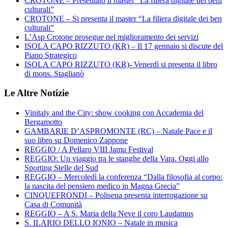
CROTONE – Presentato il master “La filiera digitale dei beni
culturali”
CROTONE – Si presenta il master “La filiera digitale dei ben
culturali”
L’Asp Crotone prosegue nel miglioramento dei servizi
ISOLA CAPO RIZZUTO (KR) – Il 17 gennaio si discute del
Piano Strategico
ISOLA CAPO RIZZUTO (KR)- Venerdì si presenta il libro
di mons. Staglianò
Le Altre Notizie
Vinitaly and the City: show cooking con Accademia del
Bergamotto
GAMBARIE D’ASPROMONTE (RC) – Natale Pace e il
suo libro su Domenico Zappone
REGGIO / A Pellaro VIII Jamu Festival
REGGIO: Un viaggio tra le stanghe della Vara. Oggi allo
Sporting Stelle del Sud
REGGIO – Mercoledì la conferenza “Dalla filosofia al corpo:
la nascita del pensiero medico in Magna Grecia”
CINQUEFRONDI – Polisena presenta interrogazione su
Casa di Comunità
REGGIO – A S. Maria della Neve il coro Laudamus
S. ILARIO DELLO IONIO – Natale in musica