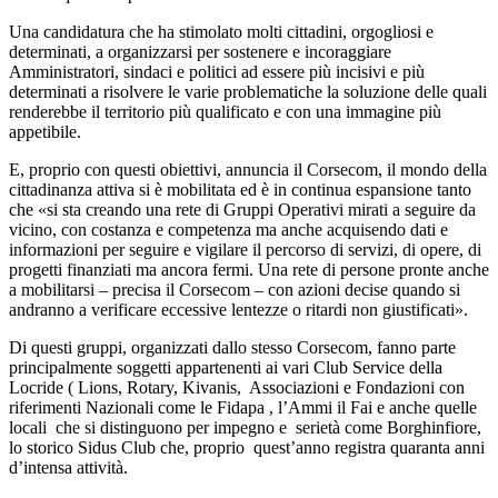
Una candidatura che ha stimolato molti cittadini, orgogliosi e
determinati, a organizzarsi per sostenere e incoraggiare
Amministratori, sindaci e politici ad essere più incisivi e più
determinati a risolvere le varie problematiche la soluzione delle quali
renderebbe il territorio più qualificato e con una immagine più
appetibile.
E, proprio con questi obiettivi, annuncia il Corsecom, il mondo della
cittadinanza attiva si è mobilitata ed è in continua espansione tanto
che «si sta creando una rete di Gruppi Operativi mirati a seguire da
vicino, con costanza e competenza ma anche acquisendo dati e
informazioni per seguire e vigilare il percorso di servizi, di opere, di
progetti finanziati ma ancora fermi. Una rete di persone pronte anche
a mobilitarsi – precisa il Corsecom – con azioni decise quando si
andranno a verificare eccessive lentezze o ritardi non giustificati».
Di questi gruppi, organizzati dallo stesso Corsecom, fanno parte
principalmente soggetti appartenenti ai vari Club Service della
Locride ( Lions, Rotary, Kivanis, Associazioni e Fondazioni con
riferimenti Nazionali come le Fidapa , l’Ammi il Fai e anche quelle
locali che si distinguono per impegno e serietà come Borghinfiore,
lo storico Sidus Club che, proprio quest’anno registra quaranta anni
d’intensa attività.