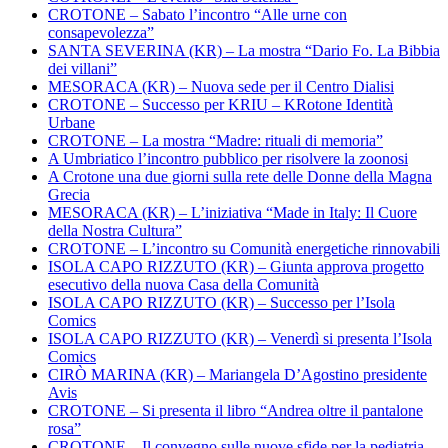
CROTONE – Sabato l’incontro “Alle urne con
consapevolezza”
SANTA SEVERINA (KR) – La mostra “Dario Fo. La Bibbia
dei villani”
MESORACA (KR) – Nuova sede per il Centro Dialisi
CROTONE – Successo per KRIU – KRotone Identità
Urbane
CROTONE – La mostra “Madre: rituali di memoria”
A Umbriatico l’incontro pubblico per risolvere la zoonosi
A Crotone una due giorni sulla rete delle Donne della Magna
Grecia
MESORACA (KR) – L’iniziativa “Made in Italy: Il Cuore
della Nostra Cultura”
CROTONE – L’incontro su Comunità energetiche rinnovabili
ISOLA CAPO RIZZUTO (KR) – Giunta approva progetto
esecutivo della nuova Casa della Comunità
ISOLA CAPO RIZZUTO (KR) – Successo per l’Isola
Comics
ISOLA CAPO RIZZUTO (KR) – Venerdì si presenta l’Isola
Comics
CIRÒ MARINA (KR) – Mariangela D’Agostino presidente
Avis
CROTONE – Si presenta il libro “Andrea oltre il pantalone
rosa”
CROTONE – Il convegno sulle nuove sfide per la pediatria