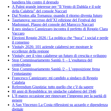
bandiera blu contro il degrado
A Palmi grande interesse per “Il Vento di Dahkla e il sole
della Calabria” del console Naccari
Dal Nostos alla Tornanza: quando il ritorno diventa futuro
Taurianova: successo dell’XI edizione del Festival dei
Madonnari. Plauso del console del Marocco Naccari
Il neo sindaco Cannizzaro incontra il prefetto di Reggio Clara
Vaccaro
Elezioni Reggio 2026 / La politica che “buca” i social e perde
il consenso
Vinitaly 2026: 101 aziende calabresi per mostrare le
eccellenze della regione
Vinitaly: per il vino calabrese un futuro di crescita e sviluppo
Stop Commissariamento Sanità /1 – L’esultanza del
centrodestra
Stop Commissariamento Sanità /2 – L’opposizione frena
l’entusiasmo
Francesco Cannizzaro: mi candido a sindaco di Reggio
Calabria
Referendum Giustizia: tutto quello che c’è da sapere
80 anni di Repubblica: tre sindache calabresi del 1946
L’8 marzo occasione per rinnovare l’impegno per la parità di
genere
A San Vincenzo La Costa riflessioni su azzardo e dipendenza
digitale