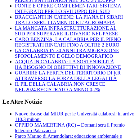
PERSISTENTI RITARDI NEL SUO SVILUPPO
PONTE E OPERE COMPLEMENTARI: SISTEMA
INTEGRATO PER LO SVILUPPO DEL SUD
BRACCIANTI IN CATENE: LA PIANA DI SIBARI
TRA LO SFRUTTAMENTO E L’AGROMAFIA
LA MANCATA INFRASTRUTTURAZIONE AL
SUD PER SUPERARE IL DIVARIO NEL PAESE
CARO BENZINA, LA CALABRIA PER IL PIENO
REGISTRATI RINCARI FINO A OLTRE 2 EURO
LA CALABRIA IN 30 ANNI TRA MIGRAZIONE
SPOPOLAMENTO E GELO DEMOGRAFICO
ACQUA IN CALABRIA: LA SOSTENIBILITÀ
HA BISOGNO DI OBIETTIVI DI INNOVAZIONE
GUARIRE LA FERITA DEL TERRITORIO DI KR
ATTRAVERSO LA FORZA DELLA LEGALITÀ
IL PIL DELLA CALABRIA NON CRESCE
NEL 2024 REGISTRATO A MENO 0,2%
Le Altre Notizie
Nuove risorse dal MIUR per le Università calabresi: in arrivo
110,3 milioni
OPPIDO MAMERTINA (RC) – Domani sera il Premio
letterario Palazzaccio
Parco Marino di Amendolara: educazione ambientale e