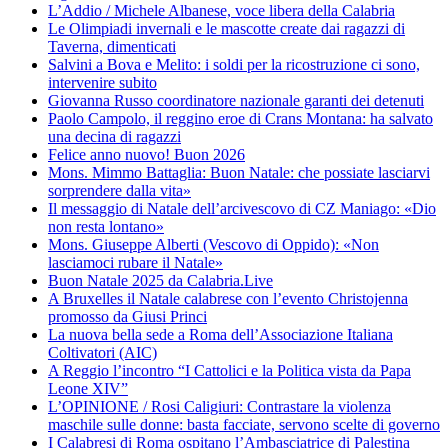
L’Addio / Michele Albanese, voce libera della Calabria
Le Olimpiadi invernali e le mascotte create dai ragazzi di
Taverna, dimenticati
Salvini a Bova e Melito: i soldi per la ricostruzione ci sono,
intervenire subito
Giovanna Russo coordinatore nazionale garanti dei detenuti
Paolo Campolo, il reggino eroe di Crans Montana: ha salvato
una decina di ragazzi
Felice anno nuovo! Buon 2026
Mons. Mimmo Battaglia: Buon Natale: che possiate lasciarvi
sorprendere dalla vita»
Il messaggio di Natale dell’arcivescovo di CZ Maniago: «Dio
non resta lontano»
Mons. Giuseppe Alberti (Vescovo di Oppido): «Non
lasciamoci rubare il Natale»
Buon Natale 2025 da Calabria.Live
A Bruxelles il Natale calabrese con l’evento Christojenna
promosso da Giusi Princi
La nuova bella sede a Roma dell’Associazione Italiana
Coltivatori (AIC)
A Reggio l’incontro “I Cattolici e la Politica vista da Papa
Leone XIV”
L’OPINIONE / Rosi Caligiuri: Contrastare la violenza
maschile sulle donne: basta facciate, servono scelte di governo
I Calabresi di Roma ospitano l’Ambasciatrice di Palestina