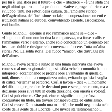
per lui è una sfida per il futuro» e che – ribadisce – «è una sfida che
negli ultimi quattro anni ha prodotto iniziative e progetti di ricerca e
sviluppo, tanti, nei settori della cultura, dell’ambiente storico,
dell’agricoltura, dell’inclusione sociale, in cooperazione con enti e
istituzioni italiani ed europei, coinvolgendo aziende, associazioni,
enti locali».
Guido Mignolli, esprime il suo rammarico anche se – dice –
«L’opinione di uno non incrina la compattezza, ma forse scalfisce
l’immagine verso l’esterno, anche solo concedendo un elemento per
insinuare dubbi e rinvigorire le convenzioni becere. Tutta un’altra
storia? No. La solita storia! Del fuoco “amico”, che distrugge più
dell’altro».
Mignolli aveva parlato a lungo in una lunga intervista che aveva
concesso al nostro giornale di questa sfida «che le comunità hanno
intrapreso, accantonando le proprie idee a vantaggio di quella di
tutti, dimostrando una compattezza unica, evitando qualsiasi voglia
di critica “esterna” al percorso. Così si lavora – dice –. Il momento
del dibattito per prendere le decisioni può essere pure cruento, ma a
decisione presa si va tutti in quella direzione, con onestà e volontà.
Così si può vincere. Che poi, vincere significa non per forza
conquistare un titolo, ma trovare consapevolezza ed entusiasmo.
Così si cresce. Dimostrando una maturità, che molti negano sia nelle
corde della gente della Locride. Che invece sta testimoniando il