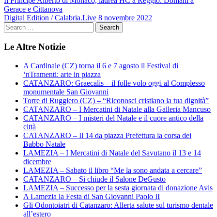
Navigazione
Il Principe Alberto di Monaco, laurea HC a Reggio. Domani a
Gerace e Cittanova
articoli
Digital Edition / Calabria.Live 8 novembre 2022
Le Altre Notizie
A Cardinale (CZ) torna il 6 e 7 agosto il Festival di
‘nTramenti: arte in piazza
CATANZARO: Graecalis – il folle volo oggi al Complesso
monumentale San Giovanni
Torre di Ruggiero (CZ) – “Riconosci cristiano la tua dignità”
CATANZARO – I Mercatini di Natale alla Galleria Mancuso
CATANZARO – I misteri del Natale e il cuore antico della
città
CATANZARO – Il 14 da piazza Prefettura la corsa dei
Babbo Natale
LAMEZIA – I Mercatini di Natale del Savutano il 13 e 14
dicembre
LAMEZIA – Sabato il libro “Me la sono andata a cercare”
CATANZARO – Si chiude il Salone DeGusto
LAMEZIA – Successo per la sesta giornata di donazione Avis
A Lamezia la Festa di San Giovanni Paolo II
Gli Odontoiatri di Catanzaro: Allerta salute sul turismo dentale
all’estero