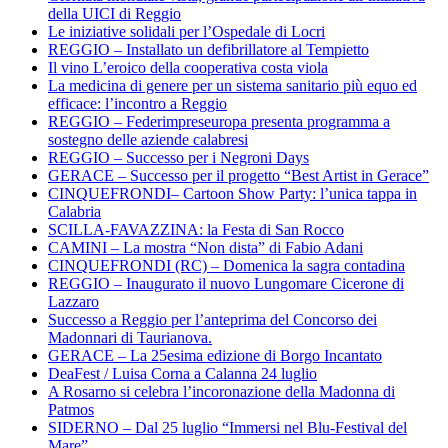
della UICI di Reggio
Le iniziative solidali per l’Ospedale di Locri
REGGIO – Installato un defibrillatore al Tempietto
Il vino L’eroico della cooperativa costa viola
La medicina di genere per un sistema sanitario più equo ed
efficace: l’incontro a Reggio
REGGIO – Federimpreseuropa presenta programma a
sostegno delle aziende calabresi
REGGIO – Successo per i Negroni Days
GERACE – Successo per il progetto “Best Artist in Gerace”
CINQUEFRONDI– Cartoon Show Party: l’unica tappa in
Calabria
SCILLA-FAVAZZINA: la Festa di San Rocco
CAMINI – La mostra “Non dista” di Fabio Adani
CINQUEFRONDI (RC) – Domenica la sagra contadina
REGGIO – Inaugurato il nuovo Lungomare Cicerone di
Lazzaro
Successo a Reggio per l’anteprima del Concorso dei
Madonnari di Taurianova.
GERACE – La 25esima edizione di Borgo Incantato
DeaFest / Luisa Corna a Calanna 24 luglio
A Rosarno si celebra l’incoronazione della Madonna di
Patmos
SIDERNO – Dal 25 luglio “Immersi nel Blu-Festival del
Mare”