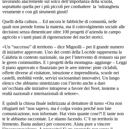
lavorando alacremente sul solco dell’importanza della scuola,
soprattutto quella per i più piccoli per combattere la ‘ndrangheta
veramente e con gli strumenti giusti!
Quelli della cultura… Ed ancora le fabbriche di comunità, nelle
quali non prende forma la materia, ma il coinvolgimento sociale alle
decisioni senza dimenticare oltre 100 progetti d’azienda in campo
agricolo e i tanti piani di rigenerazione dei nuclei storici.
«Un “successo” di territorio – dice Mignolli – per il grande numero
di iniziative approvate. Uno dei centri della Locride rappresenta la
Calabria in contesto nazionale, sia per l’intervento di restauro sia per
le green communities. E i progetti della montagna- aggiunge – Leggi
il piano approvato e finanziato per le aree interne: piste ciclabili,
offerte diverse al visitatore, istruzione e imprenditoria, scuole nei
castelli, mobilità verde, servizi sociosanitari innovativi.
Un lungo
elenco che abbiamo sintetizzato con l’invito anche a dare
un’occhiata alle iniziative intraprese a favore dei Neet, insieme a
realtà nazionali e internazionali di settore».
E quindi la chiosa finale indirizzata al detrattore di turno «Ora non
rifugiarti nel “non sapevo, ma è colpa vostra perché non fate
comunicazione, non informate. Hai visto quante cose?! E tante non
te le abbiamo raccontate. Le stiamo facendo. C’è un territorio in
fermento. Basta andarci per conoscere. Aiuta pure a vincere