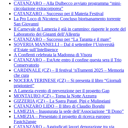
CATANZARO – Alla Dulbecco avviato programma “mini-
circolazione extracorporea”
CATANZARO – Successo per il Materia Festival
La Pro Loco di Nicotera: Concluso biorisanamento torrente
San Giovanni
Il Carnevale di Lamezia è già in cammino: riaperte le porte del
Laboratorio dei Giganti dell’Allegria
CATANZARO – Successo per “La Taranta e il mare”
SOVERIA MANNELLI – Dal 4 settembre l’Università
d’Estate sull’Intelligence
A Conflenti celebrata la Madonna di Visora
CATANZARO – EstArte entro il confine questa sera il Trio
Conservatorio
CARDINALE (CZ) – Il festival ‘nTramenti 2025 – Memoria
che cura
NOCERA TERINESE (CZ) – Si presenta il libro “Giornali
prigionieri”
A Lamezia evento di prevenzione per il progetto Gap
MONTAURO (CZ) – Torna la Notte Azzurra
GIZZERIA (CZ) – La Sagra Patati, Pipi e Mulingiani
CATANZARO LIDO – Il libro di Claudio Borghi
LAMEZIA – Inaugurata la sede dell’Associazione “Il Dono”
LAMEZIA – Presentato il progetto di ricerca europeo
Fastch2ange
CATANZARO – Aggiudicati lavori depurazione tra via