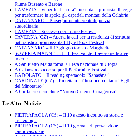
Fiume Busento e Barone
LAMEZIA – Venerdì “La cura” presenta la proposta di legge
per trasformare in spoke gli ospedali montani della Calabria
CATANZARO – Proseguono interventi di pulizia
straordinaria
LAMEZIA – Successo per Trame Festival
TAVERNA (CZ) – Aperta la call per la residenza di scrittura
naturalistica promossa dall’Hyle Book Festival
CATANZARO – Il 17 giugno torna daMargherita
SOVERIA MANNELLI – Il Festival del Lavoro nelle aree
interne
A San Pietro Maida torna la Festa nazionale di Utopia
A Catanzaro successo per il Performing Festival
BADOLATO – Il reading-spettacolo “Sanasàna”
CARDINALE (CZ) – Proiettato il film-documentario “Figli
del Minotauro”
A Girifalco si conclude “Nuovo Cinema Coraggioso”
Le Altre Notizie
PIETRAPAOLA (CS) – Il 10 agosto incontro su storia e
archeologia
PIETRAPAOLA (CS) – Il 10 giornata di prevenzione
cardiovascolare