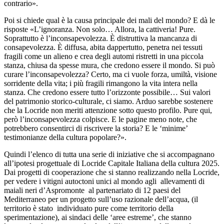
contrario».
Poi si chiede qual è la causa principale dei mali del mondo? E dà le
risposte «L’ignoranza. Non solo… Allora, la cattiveria! Pure.
Soprattutto è l’inconsapevolezza. È distruttiva la mancanza di
consapevolezza. È diffusa, abita dappertutto, penetra nei tessuti
fragili come un alieno e crea degli automi ristretti in una piccola
stanza, chiusa da spesse mura, che credono essere il mondo. Si può
curare l’inconsapevolezza? Certo, ma ci vuole forza, umiltà, visione
sorridente della vita; i più fragili rimangono la vita intera nella
stanza. Che credono essere tutto l’orizzonte possibile… Sui valori
del patrimonio storico-culturale, ci siamo. Arduo sarebbe sostenere
che la Locride non meriti attenzione sotto questo profilo. Pure qui,
però l’inconsapevolezza colpisce. E le pagine meno note, che
potrebbero consentirci di riscrivere la storia? E le ‘minime’
testimonianze della cultura popolare?».
Quindi l’elenco di tutta una serie di iniziative che si accompagnano
all’ipotesi progettuale di Locride Capitale Italiana della cultura 2025.
Dai progetti di cooperazione che si stanno realizzando nella Locride,
per vedere i vitigni autoctoni unici al mondo agli allevamenti di
maiali neri d’Aspromonte al partenariato di 12 paesi del
Mediterraneo per un progetto sull’uso razionale dell’acqua, (il
territorio è stato individuato pure come territorio della
sperimentazione), ai sindaci delle ‘aree estreme’, che stanno