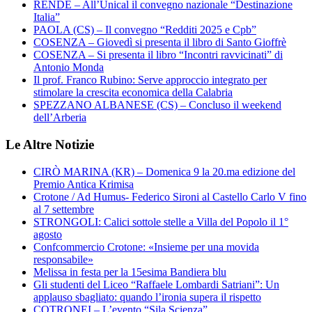
RENDE – All’Unical il convegno nazionale “Destinazione
Italia”
PAOLA (CS) – Il convegno “Redditi 2025 e Cpb”
COSENZA – Giovedì si presenta il libro di Santo Gioffrè
COSENZA – Si presenta il libro “Incontri ravvicinati” di
Antonio Monda
Il prof. Franco Rubino: Serve approccio integrato per
stimolare la crescita economica della Calabria
SPEZZANO ALBANESE (CS) – Concluso il weekend
dell’Arberia
Le Altre Notizie
CIRÒ MARINA (KR) – Domenica 9 la 20.ma edizione del
Premio Antica Krimisa
Crotone / Ad Humus- Federico Sironi al Castello Carlo V fino
al 7 settembre
STRONGOLI: Calici sottole stelle a Villa del Popolo il 1°
agosto
Confcommercio Crotone: «Insieme per una movida
responsabile»
Melissa in festa per la 15esima Bandiera blu
Gli studenti del Liceo “Raffaele Lombardi Satriani”: Un
applauso sbagliato: quando l’ironia supera il rispetto
COTRONEI – L’evento “Sila Scienza”