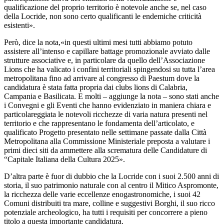
qualificazione del proprio territorio è notevole anche se, nel caso
della Locride, non sono certo qualificanti le endemiche criticità
esistenti».
Però, dice la nota,«in questi ultimi mesi tutti abbiamo potuto
assistere all’intenso e capillare battage promozionale avviato dalle
strutture associative e, in particolare da quello dell’Associazione
Lions che ha valicato i confini territoriali spingendosi su tutta l’area
metropolitana fino ad arrivare al congresso di Paestum dove la
candidatura è stata fatta propria dai clubs lions di Calabria,
Campania e Basilicata. E molti – aggiunge la nota – sono stati anche
i Convegni e gli Eventi che hanno evidenziato in maniera chiara e
particolareggiata le notevoli ricchezze di varia natura presenti nel
territorio e che rappresentano le fondamenta dell’articolato, e
qualificato Progetto presentato nelle settimane passate dalla Città
Metropolitana alla Commissione Ministeriale preposta a valutare i
primi dieci siti da ammettere alla scrematura delle Candidature di
“Capitale Italiana della Cultura 2025».
D’altra parte è fuor di dubbio che la Locride con i suoi 2.500 anni di
storia, il suo patrimonio naturale con al centro il Mitico Aspromonte,
la ricchezza delle varie eccellenze enogastronomiche, i suoi 42
Comuni distribuiti tra mare, colline e suggestivi Borghi, il suo ricco
potenziale archeologico, ha tutti i requisiti per concorrere a pieno
titolo a questa importante candidatura.