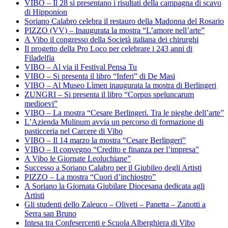
VIBO – Il 28 si presentano i risultati della campagna di scavo
di Hipponion
Soriano Calabro celebra il restauro della Madonna del Rosario
PIZZO (VV) – Inaugurata la mostra “L’amore nell’arte”
A Vibo il congresso della Società italiana dei chirurghi
Il progetto della Pro Loco per celebrare i 243 anni di
Filadelfia
VIBO – Al via il Festival Pensa Tu
VIBO – Si presenta il libro “Inferi” di De Masi
VIBO – Al Museo Lìmen inaugurata la mostra di Berlingeri
ZUNGRI – Si presenta il libro “Corpus speluncarum
medioevi”
VIBO – La mostra “Cesare Berlingeri. Tra le pieghe dell’arte”
L’Azienda Mulinum avvia un percorso di formazione di
pasticceria nel Carcere di Vibo
VIBO – Il 14 marzo la mostra “Cesare Berlingeri”
VIBO – Il convegno “Credito e finanza per l’impresa”
A Vibo le Giornate Leoluchiane”
Successo a Soriano Calabro per il Giubileo degli Artisti
PIZZO – La mostra “Cuori d’inchiostro”
A Soriano la Giornata Giubilare Diocesana dedicata agli
Artisti
Gli studenti dello Zaleuco – Oliveti – Panetta – Zanotti a
Serra san Bruno
Intesa tra Confesercenti e Scuola Alberghiera di Vibo