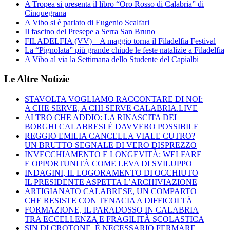
A Tropea si presenta il libro “Oro Rosso di Calabria” di
Cinquegrana
A Vibo si è parlato di Eugenio Scalfari
Il fascino del Presepe a Serra San Bruno
FILADELFIA (VV) – A maggio torna il Filadelfia Festival
La “Pignolata” più grande chiude le feste natalizie a Filadelfia
A Vibo al via la Settimana dello Studente del Capialbi
Le Altre Notizie
STAVOLTA VOGLIAMO RACCONTARE DI NOI:
A CHE SERVE, A CHI SERVE CALABRIA.LIVE
ALTRO CHE ADDIO: LA RINASCITA DEI
BORGHI CALABRESI È DAVVERO POSSIBILE
REGGIO EMILIA CANCELLA VIALE CUTRO?
UN BRUTTO SEGNALE DI VERO DISPREZZO
INVECCHIAMENTO E LONGEVITÀ: WELFARE
E OPPORTUNITÀ COME LEVA DI SVILUPPO
INDAGINI, IL LOGORAMENTO DI OCCHIUTO
IL PRESIDENTE ASPETTA L’ARCHIVIAZIONE
ARTIGIANATO CALABRESE, UN COMPARTO
CHE RESISTE CON TENACIA A DIFFICOLTÀ
FORMAZIONE, IL PARADOSSO IN CALABRIA
TRA ECCELLENZA E FRAGILITÀ SCOLASTICA
SIN DI CROTONE, È NECESSARIO FERMARE