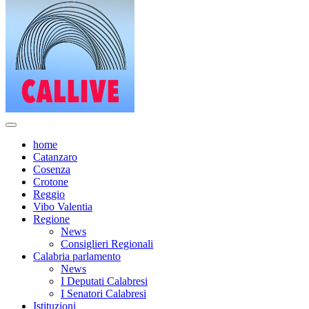
home
Catanzaro
Cosenza
Crotone
Reggio
Vibo Valentia
Regione
News
Consiglieri Regionali
Calabria parlamento
News
I Deputati Calabresi
I Senatori Calabresi
Istituzioni