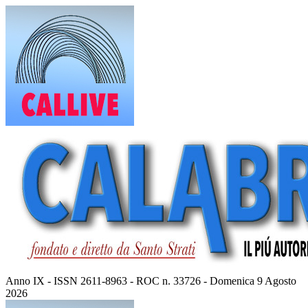
Vai
al
contenuto
Anno IX - ISSN 2611-8963 - ROC n. 33726 - Domenica 9 Agosto
2026