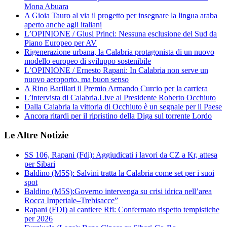
Mona Abuara
A Gioia Tauro al via il progetto per insegnare la lingua araba
aperto anche agli italiani
L’OPINIONE / Giusi Princi: Nessuna esclusione del Sud da
Piano Europeo per AV
Rigenerazione urbana, la Calabria protagonista di un nuovo
modello europeo di sviluppo sostenibile
L’OPINIONE / Ernesto Rapani: In Calabria non serve un
nuovo aeroporto, ma buon senso
A Rino Barillari il Premio Armando Curcio per la carriera
L’intervista di Calabria.Live al Presidente Roberto Occhiuto
Dalla Calabria la vittoria di Occhiuto è un segnale per il Paese
Ancora ritardi per il ripristino della Diga sul torrente Lordo
Le Altre Notizie
SS 106, Rapani (Fdi): Aggiudicati i lavori da CZ a Kr, attesa
per Sibari
Baldino (M5S): Salvini tratta la Calabria come set per i suoi
spot
Baldino (M5S):Governo intervenga su crisi idrica nell’area
Rocca Imperiale–Trebisacce”
Rapani (FDI) al cantiere Rfi: Confermato rispetto tempistiche
per 2026