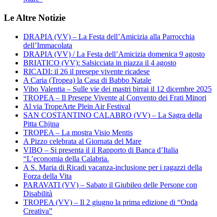
Le Altre Notizie
DRAPIA (VV) – La Festa dell’Amicizia alla Parrocchia
dell’Immacolata
DRAPIA (VV) / La Festa dell’Amicizia domenica 9 agosto
BRIATICO (VV): Salsicciata in piazza il 4 agosto
RICADI: il 26 il presepe vivente ricadese
A Caria (Tropea) la Casa di Babbo Natale
Vibo Valentia – Sulle vie dei mastri birrai il 12 dicembre 2025
TROPEA – Il Presepe Vivente al Convento dei Frati Minori
Al via TropeArte Plein Air Festival
SAN COSTANTINO CALABRO (VV) – La Sagra della
Pitta Chjina
TROPEA – La mostra Visio Mentis
A Pizzo celebrata al Giornata del Mare
VIBO – Si presenta il il Rapporto di Banca d’Italia
“L’economia della Calabria.
A S. Maria di Ricadi vacanza-inclusione per i ragazzi della
Forza della Vita
PARAVATI (VV) – Sabato il Giubileo delle Persone con
Disabilità
TROPEA (VV) – Il 2 giugno la prima edizione di “Onda
Creativa”