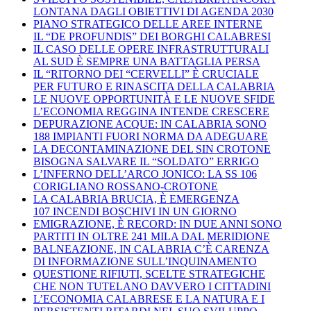
LONTANA DAGLI OBIETTIVI DI AGENDA 2030
PIANO STRATEGICO DELLE AREE INTERNE
IL “DE PROFUNDIS” DEI BORGHI CALABRESI
IL CASO DELLE OPERE INFRASTRUTTURALI
AL SUD È SEMPRE UNA BATTAGLIA PERSA
IL “RITORNO DEI “CERVELLI” È CRUCIALE
PER FUTURO E RINASCITA DELLA CALABRIA
LE NUOVE OPPORTUNITÀ E LE NUOVE SFIDE
L’ECONOMIA REGGINA INTENDE CRESCERE
DEPURAZIONE ACQUE: IN CALABRIA SONO
188 IMPIANTI FUORI NORMA DA ADEGUARE
LA DECONTAMINAZIONE DEL SIN CROTONE
BISOGNA SALVARE IL “SOLDATO” ERRIGO
L’INFERNO DELL’ARCO JONICO: LA SS 106
CORIGLIANO ROSSANO-CROTONE
LA CALABRIA BRUCIA, È EMERGENZA
107 INCENDI BOSCHIVI IN UN GIORNO
EMIGRAZIONE, È RECORD: IN DUE ANNI SONO
PARTITI IN OLTRE 241 MILA DAL MERIDIONE
BALNEAZIONE, IN CALABRIA C’È CARENZA
DI INFORMAZIONE SULL’INQUINAMENTO
QUESTIONE RIFIUTI, SCELTE STRATEGICHE
CHE NON TUTELANO DAVVERO I CITTADINI
L’ECONOMIA CALABRESE E LA NATURA E I