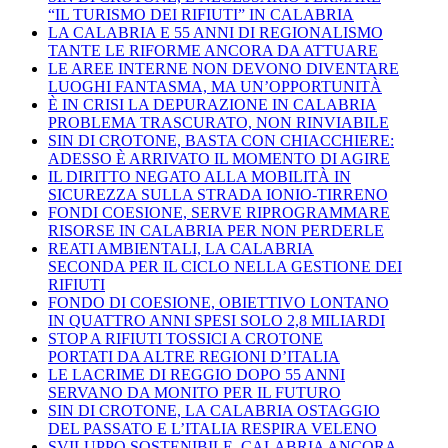
“IL TURISMO DEI RIFIUTI” IN CALABRIA
LA CALABRIA E 55 ANNI DI REGIONALISMO
TANTE LE RIFORME ANCORA DA ATTUARE
LE AREE INTERNE NON DEVONO DIVENTARE
LUOGHI FANTASMA, MA UN’OPPORTUNITÀ
È IN CRISI LA DEPURAZIONE IN CALABRIA
PROBLEMA TRASCURATO, NON RINVIABILE
SIN DI CROTONE, BASTA CON CHIACCHIERE:
ADESSO È ARRIVATO IL MOMENTO DI AGIRE
IL DIRITTO NEGATO ALLA MOBILITÀ IN
SICUREZZA SULLA STRADA IONIO-TIRRENO
FONDI COESIONE, SERVE RIPROGRAMMARE
RISORSE IN CALABRIA PER NON PERDERLE
REATI AMBIENTALI, LA CALABRIA
SECONDA PER IL CICLO NELLA GESTIONE DEI
RIFIUTI
FONDO DI COESIONE, OBIETTIVO LONTANO
IN QUATTRO ANNI SPESI SOLO 2,8 MILIARDI
STOP A RIFIUTI TOSSICI A CROTONE
PORTATI DA ALTRE REGIONI D’ITALIA
LE LACRIME DI REGGIO DOPO 55 ANNI
SERVANO DA MONITO PER IL FUTURO
SIN DI CROTONE, LA CALABRIA OSTAGGIO
DEL PASSATO E L’ITALIA RESPIRA VELENO
SVILUPPO SOSTENIBILE, CALABRIA ANCORA