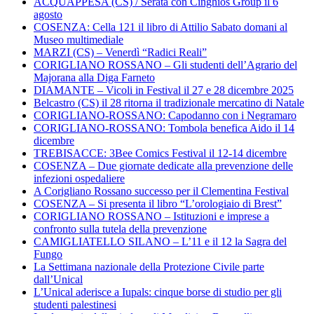
ACQUAPPESA (CS) / Serata con Cinghios Group il 6
agosto
COSENZA: Cella 121 il libro di Attilio Sabato domani al
Museo multimediale
MARZI (CS) – Venerdì “Radici Reali”
CORIGLIANO ROSSANO – Gli studenti dell’Agrario del
Majorana alla Diga Farneto
DIAMANTE – Vicoli in Festival il 27 e 28 dicembre 2025
Belcastro (CS) il 28 ritorna il tradizionale mercatino di Natale
CORIGLIANO-ROSSANO: Capodanno con i Negramaro
CORIGLIANO-ROSSANO: Tombola benefica Aido il 14
dicembre
TREBISACCE: 3Bee Comics Festival il 12-14 dicembre
COSENZA – Due giornate dedicate alla prevenzione delle
infezioni ospedaliere
A Corigliano Rossano successo per il Clementina Festival
COSENZA – Si presenta il libro “L’orologiaio di Brest”
CORIGLIANO ROSSANO – Istituzioni e imprese a
confronto sulla tutela della prevenzione
CAMIGLIATELLO SILANO – L’11 e il 12 la Sagra del
Fungo
La Settimana nazionale della Protezione Civile parte
dall’Unical
L’Unical aderisce a Iupals: cinque borse di studio per gli
studenti palestinesi