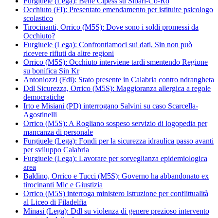
Furgiuele (Lega): Bene Cipess su Sibari-Co-Ro
Occhiuto (FI): Presentato emendamento per istituire psicologo
scolastico
Tirocinanti, Orrico (M5S): Dove sono i soldi promessi da
Occhiuto?
Furgiuele (Lega): Confrontiamoci sui dati, Sin non può
ricevere rifiuti da altre regioni
Orrico (M5S): Occhiuto interviene tardi smentendo Regione
su bonifica Sin Kr
Antoniozzi (Fdi): Stato presente in Calabria contro ndrangheta
Ddl Sicurezza, Orrico (M5S): Maggioranza allergica a regole
democratiche
Irto e Misiani (PD) interrogano Salvini su caso Scarcella-
Agostinelli
Orrico (M5S): A Rogliano sospeso servizio di logopedia per
mancanza di personale
Furgiuele (Lega): Fondi per la sicurezza idraulica passo avanti
per sviluppo Calabria
Furgiuele (Lega): Lavorare per sorveglianza epidemiologica
area
Baldino, Orrico e Tucci (M5S): Governo ha abbandonato ex
tirocinanti Mic e Giustizia
Orrico (M5S) interroga ministero Istruzione per conflittualità
al Liceo di Filadelfia
Minasi (Lega): Ddl su violenza di genere prezioso intervento