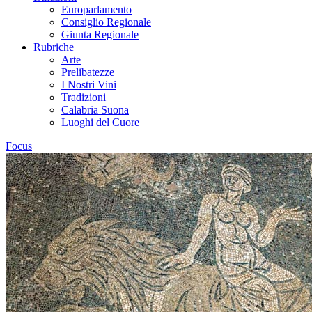
Europarlamento
Consiglio Regionale
Giunta Regionale
Rubriche
Arte
Prelibatezze
I Nostri Vini
Tradizioni
Calabria Suona
Luoghi del Cuore
Focus