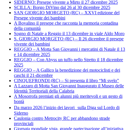
SIDERNO: Presepe vivente a Mirto il 27 dicembre 2025
SCILLA: Borgo DiVino dal 26 al 30 dicembre 2025
SAN GIORGIO MORGETO (RC) – XXVI edizione del
Presepe vivente dei bambini
A Bovalino il presepe che racconta la memoria contadina
della comunità
Sogno di Natale a Reggio il 13 dicembre in viale Aldo Moro
S. GIORGIO MORGETO (RC) – Il 26 dicembre il presepe
vivente dei bambini
REGGIO – A Motta San Giovanni i mercatini di Natale il 13
e 14 dicembre 2025
REGGIO – Con Abyss un tuffo nello Stretto il 18 dicembre
2025
REGGIO – A Gallico la benedizione dei motociclisti e dei
caschi il 21-dicembre
CINQUEFRONDI (RC) – Si presenta il libro “Mi svelo”
A Lazzaro di Motta San Giovanni Inaugurato il Museo delle
Identità Territoriali della Calabria
A Mosorrofa premiati gli alunni più meritevoli e un gesto di
bontà
Da marzo 2026 l’inizio dei lavori sulla Diga sul Lordo di
Siderno
Caulonia contro Metrocity RC per abbandono strade
provinciali
Giornata mondiale vista, grande partecipazione all’iniziativa