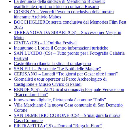
La denuncia della sindaca di Mendicino Bucarelli:
nsufficiente ripristino idrico a contrada Rosario
COSENZA – Venerdì l’evento conclusivo della mostra
itinerante Archivio Mabos
BOCCHIGLIERO: serata conclusiva del Memories Film Fest
2025
TERRANOVA DA SIBARI (CS) – Successo per Vespa in
Moto
CIVITA (CS) – L’Onirika Festival
Inaugurato a Lorica il Centro informazioni turistiche
SAN LUCIDO (CS) – Tutto pronto per i Fotografia Calabria
Festival
Castrolibero rilancia la sfida al randagismo
SAN FILI – Presentate “Le Notti delle Magare”
CERISANO – Lunedì “Tre giorni per Gaza: oltre i muri”
Giornalisti e tour operator al Parco Archeologico di
Castiglione e Museo Civico di Paludi
RENDE (CS) – All’Unical si omaggia Pasquale Versace con
“Raccontare Lino”
Innovazione digitale, Pietrapaola è comune “Polis”
Villa Marchianò è la nuova Casa comunale di San Demetrio
Corone
SAN DEMETRIO CORONE (CS) – S’inaugura la nuova
Casa Comunale
PIETRAFITTA (CS) – Domani “Ruga in Fiore”