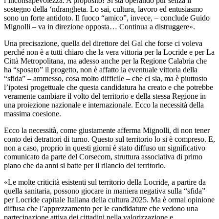
l’inconsapevolezza. A proposito! Si sta operando pur senza il
sostegno della ‘ndrangheta. Lo sai, cultura, lavoro ed entusiasmo
sono un forte antidoto. Il fuoco “amico”, invece, – conclude Guido
Mignolli – va in direzione opposta… Continua a distruggere».
Una precisazione, quella del direttore del Gal che forse ci voleva
perché non è a tutti chiaro che la vera vittoria per la Locride e per La
Città Metropolitana, ma adesso anche per la Regione Calabria che
ha “sposato” il progetto, non è affatto la eventuale vittoria della
“sfida” – ammesso, cosa molto difficile – che ci sia, ma è piuttosto
l’ipotesi progettuale che questa candidatura ha creato e che potrebbe
veramente cambiare il volto del territorio e della stessa Regione in
una proiezione nazionale e internazionale. Ecco la necessità della
massima coesione.
Ecco la necessità, come giustamente afferma Mignolli, di non tener
conto dei detrattori di turno. Questo sul territorio lo si è compreso. E,
non a caso, proprio in questi giorni è stato diffuso un significativo
comunicato da parte del Corsecom, struttura associativa di primo
piano che da anni si batte per il rilancio del territorio.
«Le molte criticità esistenti sul territorio della Locride, a partire da
quella sanitaria, possono giocare in maniera negativa sulla “sfida”
per Locride capitale Italiana della cultura 2025. Ma è ormai opinione
diffusa che l’apprezzamento per le candidature che vedono una
partecipazione attiva dei cittadini nella valorizzazione e