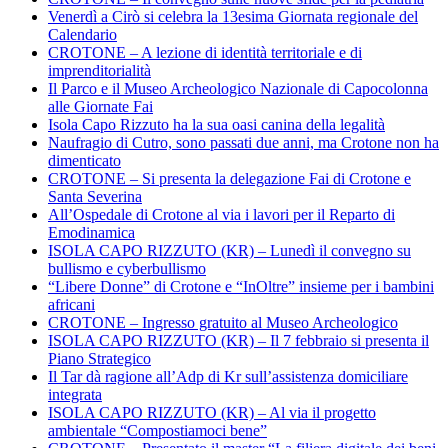
Venerdì a Cirò si celebra la 13esima Giornata regionale del
Calendario
CROTONE – A lezione di identità territoriale e di
imprenditorialità
Il Parco e il Museo Archeologico Nazionale di Capocolonna
alle Giornate Fai
Isola Capo Rizzuto ha la sua oasi canina della legalità
Naufragio di Cutro, sono passati due anni, ma Crotone non ha
dimenticato
CROTONE – Si presenta la delegazione Fai di Crotone e
Santa Severina
All’Ospedale di Crotone al via i lavori per il Reparto di
Emodinamica
ISOLA CAPO RIZZUTO (KR) – Lunedì il convegno su
bullismo e cyberbullismo
“Libere Donne” di Crotone e “InOltre” insieme per i bambini
africani
CROTONE – Ingresso gratuito al Museo Archeologico
ISOLA CAPO RIZZUTO (KR) – Il 7 febbraio si presenta il
Piano Strategico
Il Tar dà ragione all’Adp di Kr sull’assistenza domiciliare
integrata
ISOLA CAPO RIZZUTO (KR) – Al via il progetto
ambientale “Compostiamoci bene”