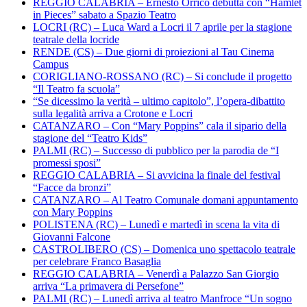
REGGIO CALABRIA – Ernesto Orrico debutta con “Hamlet
in Pieces” sabato a Spazio Teatro
LOCRI (RC) – Luca Ward a Locri il 7 aprile per la stagione
teatrale della locride
RENDE (CS) – Due giorni di proiezioni al Tau Cinema
Campus
CORIGLIANO-ROSSANO (RC) – Si conclude il progetto
“Il Teatro fa scuola”
“Se dicessimo la verità – ultimo capitolo”, l’opera-dibattito
sulla legalità arriva a Crotone e Locri
CATANZARO – Con “Mary Poppins” cala il sipario della
stagione del “Teatro Kids”
PALMI (RC) – Successo di pubblico per la parodia de “I
promessi sposi”
REGGIO CALABRIA – Si avvicina la finale del festival
“Facce da bronzi”
CATANZARO – Al Teatro Comunale domani appuntamento
con Mary Poppins
POLISTENA (RC) – Lunedì e martedì in scena la vita di
Giovanni Falcone
CASTROLIBERO (CS) – Domenica uno spettacolo teatrale
per celebrare Franco Basaglia
REGGIO CALABRIA – Venerdì a Palazzo San Giorgio
arriva “La primavera di Persefone”
PALMI (RC) – Lunedì arriva al teatro Manfroce “Un sogno