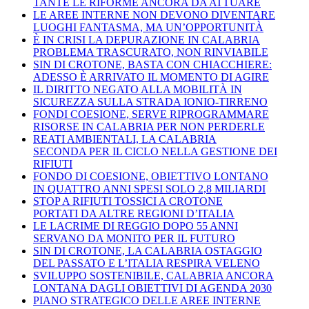
TANTE LE RIFORME ANCORA DA ATTUARE
LE AREE INTERNE NON DEVONO DIVENTARE
LUOGHI FANTASMA, MA UN’OPPORTUNITÀ
È IN CRISI LA DEPURAZIONE IN CALABRIA
PROBLEMA TRASCURATO, NON RINVIABILE
SIN DI CROTONE, BASTA CON CHIACCHIERE:
ADESSO È ARRIVATO IL MOMENTO DI AGIRE
IL DIRITTO NEGATO ALLA MOBILITÀ IN
SICUREZZA SULLA STRADA IONIO-TIRRENO
FONDI COESIONE, SERVE RIPROGRAMMARE
RISORSE IN CALABRIA PER NON PERDERLE
REATI AMBIENTALI, LA CALABRIA
SECONDA PER IL CICLO NELLA GESTIONE DEI
RIFIUTI
FONDO DI COESIONE, OBIETTIVO LONTANO
IN QUATTRO ANNI SPESI SOLO 2,8 MILIARDI
STOP A RIFIUTI TOSSICI A CROTONE
PORTATI DA ALTRE REGIONI D’ITALIA
LE LACRIME DI REGGIO DOPO 55 ANNI
SERVANO DA MONITO PER IL FUTURO
SIN DI CROTONE, LA CALABRIA OSTAGGIO
DEL PASSATO E L’ITALIA RESPIRA VELENO
SVILUPPO SOSTENIBILE, CALABRIA ANCORA
LONTANA DAGLI OBIETTIVI DI AGENDA 2030
PIANO STRATEGICO DELLE AREE INTERNE