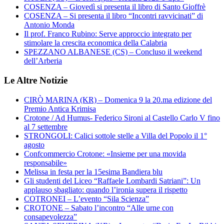
COSENZA – Giovedì si presenta il libro di Santo Gioffrè
COSENZA – Si presenta il libro “Incontri ravvicinati” di
Antonio Monda
Il prof. Franco Rubino: Serve approccio integrato per
stimolare la crescita economica della Calabria
SPEZZANO ALBANESE (CS) – Concluso il weekend
dell’Arberia
Le Altre Notizie
CIRÒ MARINA (KR) – Domenica 9 la 20.ma edizione del
Premio Antica Krimisa
Crotone / Ad Humus- Federico Sironi al Castello Carlo V fino
al 7 settembre
STRONGOLI: Calici sottole stelle a Villa del Popolo il 1°
agosto
Confcommercio Crotone: «Insieme per una movida
responsabile»
Melissa in festa per la 15esima Bandiera blu
Gli studenti del Liceo “Raffaele Lombardi Satriani”: Un
applauso sbagliato: quando l’ironia supera il rispetto
COTRONEI – L’evento “Sila Scienza”
CROTONE – Sabato l’incontro “Alle urne con
consapevolezza”