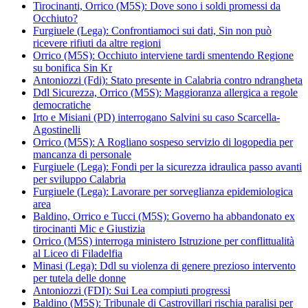
Tirocinanti, Orrico (M5S): Dove sono i soldi promessi da
Occhiuto?
Furgiuele (Lega): Confrontiamoci sui dati, Sin non può
ricevere rifiuti da altre regioni
Orrico (M5S): Occhiuto interviene tardi smentendo Regione
su bonifica Sin Kr
Antoniozzi (Fdi): Stato presente in Calabria contro ndrangheta
Ddl Sicurezza, Orrico (M5S): Maggioranza allergica a regole
democratiche
Irto e Misiani (PD) interrogano Salvini su caso Scarcella-
Agostinelli
Orrico (M5S): A Rogliano sospeso servizio di logopedia per
mancanza di personale
Furgiuele (Lega): Fondi per la sicurezza idraulica passo avanti
per sviluppo Calabria
Furgiuele (Lega): Lavorare per sorveglianza epidemiologica
area
Baldino, Orrico e Tucci (M5S): Governo ha abbandonato ex
tirocinanti Mic e Giustizia
Orrico (M5S) interroga ministero Istruzione per conflittualità
al Liceo di Filadelfia
Minasi (Lega): Ddl su violenza di genere prezioso intervento
per tutela delle donne
Antoniozzi (FDI): Sui Lea compiuti progressi
Baldino (M5S): Tribunale di Castrovillari rischia paralisi per