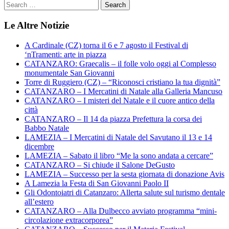
Le Altre Notizie
A Cardinale (CZ) torna il 6 e 7 agosto il Festival di
‘nTramenti: arte in piazza
CATANZARO: Graecalis – il folle volo oggi al Complesso
monumentale San Giovanni
Torre di Ruggiero (CZ) – “Riconosci cristiano la tua dignità”
CATANZARO – I Mercatini di Natale alla Galleria Mancuso
CATANZARO – I misteri del Natale e il cuore antico della
città
CATANZARO – Il 14 da piazza Prefettura la corsa dei
Babbo Natale
LAMEZIA – I Mercatini di Natale del Savutano il 13 e 14
dicembre
LAMEZIA – Sabato il libro “Me la sono andata a cercare”
CATANZARO – Si chiude il Salone DeGusto
LAMEZIA – Successo per la sesta giornata di donazione Avis
A Lamezia la Festa di San Giovanni Paolo II
Gli Odontoiatri di Catanzaro: Allerta salute sul turismo dentale
all’estero
CATANZARO – Alla Dulbecco avviato programma “mini-
circolazione extracorporea”