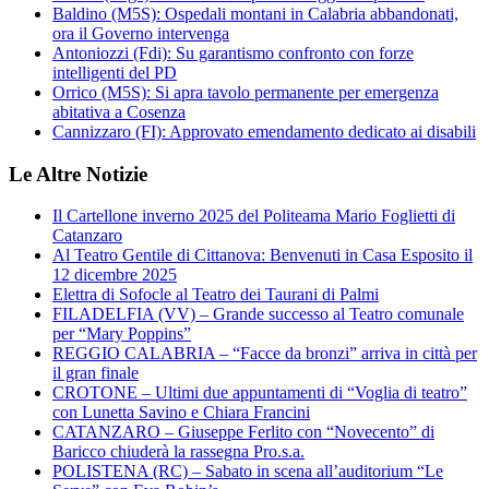
Baldino (M5S): Ospedali montani in Calabria abbandonati,
ora il Governo intervenga
Antoniozzi (Fdi): Su garantismo confronto con forze
intelligenti del PD
Orrico (M5S): Si apra tavolo permanente per emergenza
abitativa a Cosenza
Cannizzaro (FI): Approvato emendamento dedicato ai disabili
Le Altre Notizie
Il Cartellone inverno 2025 del Politeama Mario Foglietti di
Catanzaro
Al Teatro Gentile di Cittanova: Benvenuti in Casa Esposito il
12 dicembre 2025
Elettra di Sofocle al Teatro dei Taurani di Palmi
FILADELFIA (VV) – Grande successo al Teatro comunale
per “Mary Poppins”
REGGIO CALABRIA – “Facce da bronzi” arriva in città per
il gran finale
CROTONE – Ultimi due appuntamenti di “Voglia di teatro”
con Lunetta Savino e Chiara Francini
CATANZARO – Giuseppe Ferlito con “Novecento” di
Baricco chiuderà la rassegna Pro.s.a.
POLISTENA (RC) – Sabato in scena all’auditorium “Le