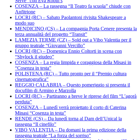
Serve” con Eva Robin’s
COSENZA – La rassegna “Il Teatro fa scuola” chiude con
Anfitrione
LOCRI (RC) – Sabato Paolantoni rivisita Shakespeare a
modo suo
MENDICINO (CS) – La compagnia Porta Cenere presenta la
terza annualità del progetto “Transit”
LAMEZIA TERME (CZ) – Sold out a Vibo Valentia per il
gruppo teatrale “Giovanni Vercillo”
LOCRI (RC) – Domenica Ennio Coltorti in scena con
“Shylock il giudeo”
COSENZA – La regia limpida e coraggiosa della Misasi in
“Cosenza in testa”
POLISTENA (RC) – Tutto pronto per il “Premio cultura
cinematografica”
REGGIO CALABRIA – Questo pomeriggio si presenta il
docufilm di Armino e Marzolla
LOCRI (RC) – Partiranno a breve le riprese del film “L’agorà
perduta”
COSENZA – Lunedì verrà proiettato il corto di Caterina
Minasi “Cosenza in testa”
RENDE (CS) – Da lunedì torna al Dam dell’Unical la
rassegna “Il cinefilo”
VIBO VALENTIA – Da domani la prima edizione della
rassegna teatrale “La forza del sorriso”