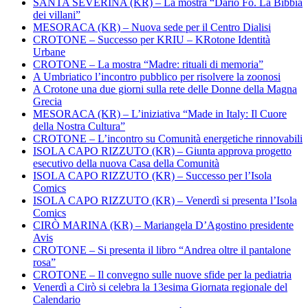
SANTA SEVERINA (KR) – La mostra “Dario Fo. La Bibbia
dei villani”
MESORACA (KR) – Nuova sede per il Centro Dialisi
CROTONE – Successo per KRIU – KRotone Identità
Urbane
CROTONE – La mostra “Madre: rituali di memoria”
A Umbriatico l’incontro pubblico per risolvere la zoonosi
A Crotone una due giorni sulla rete delle Donne della Magna
Grecia
MESORACA (KR) – L’iniziativa “Made in Italy: Il Cuore
della Nostra Cultura”
CROTONE – L’incontro su Comunità energetiche rinnovabili
ISOLA CAPO RIZZUTO (KR) – Giunta approva progetto
esecutivo della nuova Casa della Comunità
ISOLA CAPO RIZZUTO (KR) – Successo per l’Isola
Comics
ISOLA CAPO RIZZUTO (KR) – Venerdì si presenta l’Isola
Comics
CIRÒ MARINA (KR) – Mariangela D’Agostino presidente
Avis
CROTONE – Si presenta il libro “Andrea oltre il pantalone
rosa”
CROTONE – Il convegno sulle nuove sfide per la pediatria
Venerdì a Cirò si celebra la 13esima Giornata regionale del
Calendario