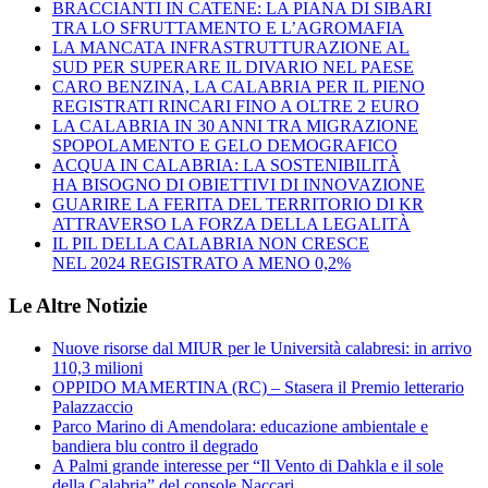
BRACCIANTI IN CATENE: LA PIANA DI SIBARI
TRA LO SFRUTTAMENTO E L’AGROMAFIA
LA MANCATA INFRASTRUTTURAZIONE AL
SUD PER SUPERARE IL DIVARIO NEL PAESE
CARO BENZINA, LA CALABRIA PER IL PIENO
REGISTRATI RINCARI FINO A OLTRE 2 EURO
LA CALABRIA IN 30 ANNI TRA MIGRAZIONE
SPOPOLAMENTO E GELO DEMOGRAFICO
ACQUA IN CALABRIA: LA SOSTENIBILITÀ
HA BISOGNO DI OBIETTIVI DI INNOVAZIONE
GUARIRE LA FERITA DEL TERRITORIO DI KR
ATTRAVERSO LA FORZA DELLA LEGALITÀ
IL PIL DELLA CALABRIA NON CRESCE
NEL 2024 REGISTRATO A MENO 0,2%
Le Altre Notizie
Nuove risorse dal MIUR per le Università calabresi: in arrivo
110,3 milioni
OPPIDO MAMERTINA (RC) – Stasera il Premio letterario
Palazzaccio
Parco Marino di Amendolara: educazione ambientale e
bandiera blu contro il degrado
A Palmi grande interesse per “Il Vento di Dahkla e il sole
della Calabria” del console Naccari