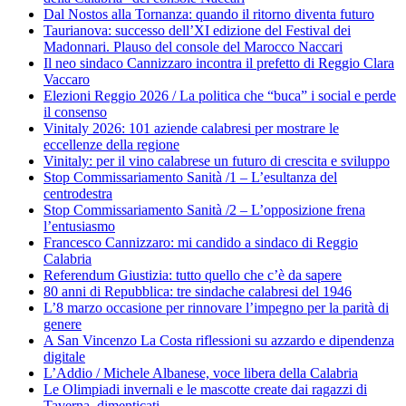
Dal Nostos alla Tornanza: quando il ritorno diventa futuro
Taurianova: successo dell’XI edizione del Festival dei
Madonnari. Plauso del console del Marocco Naccari
Il neo sindaco Cannizzaro incontra il prefetto di Reggio Clara
Vaccaro
Elezioni Reggio 2026 / La politica che “buca” i social e perde
il consenso
Vinitaly 2026: 101 aziende calabresi per mostrare le
eccellenze della regione
Vinitaly: per il vino calabrese un futuro di crescita e sviluppo
Stop Commissariamento Sanità /1 – L’esultanza del
centrodestra
Stop Commissariamento Sanità /2 – L’opposizione frena
l’entusiasmo
Francesco Cannizzaro: mi candido a sindaco di Reggio
Calabria
Referendum Giustizia: tutto quello che c’è da sapere
80 anni di Repubblica: tre sindache calabresi del 1946
L’8 marzo occasione per rinnovare l’impegno per la parità di
genere
A San Vincenzo La Costa riflessioni su azzardo e dipendenza
digitale
L’Addio / Michele Albanese, voce libera della Calabria
Le Olimpiadi invernali e le mascotte create dai ragazzi di
Taverna, dimenticati