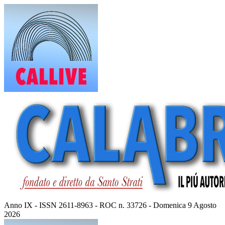
Vai
al
contenuto
Anno IX - ISSN 2611-8963 - ROC n. 33726 - Domenica 9 Agosto
2026