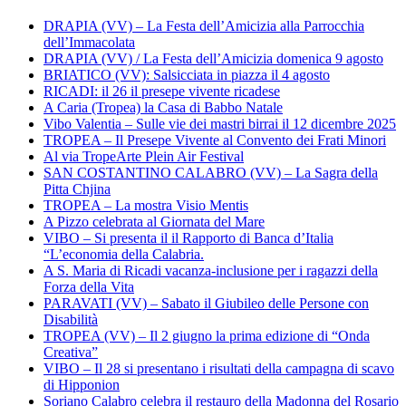
DRAPIA (VV) – La Festa dell’Amicizia alla Parrocchia
dell’Immacolata
DRAPIA (VV) / La Festa dell’Amicizia domenica 9 agosto
BRIATICO (VV): Salsicciata in piazza il 4 agosto
RICADI: il 26 il presepe vivente ricadese
A Caria (Tropea) la Casa di Babbo Natale
Vibo Valentia – Sulle vie dei mastri birrai il 12 dicembre 2025
TROPEA – Il Presepe Vivente al Convento dei Frati Minori
Al via TropeArte Plein Air Festival
SAN COSTANTINO CALABRO (VV) – La Sagra della
Pitta Chjina
TROPEA – La mostra Visio Mentis
A Pizzo celebrata al Giornata del Mare
VIBO – Si presenta il il Rapporto di Banca d’Italia
“L’economia della Calabria.
A S. Maria di Ricadi vacanza-inclusione per i ragazzi della
Forza della Vita
PARAVATI (VV) – Sabato il Giubileo delle Persone con
Disabilità
TROPEA (VV) – Il 2 giugno la prima edizione di “Onda
Creativa”
VIBO – Il 28 si presentano i risultati della campagna di scavo
di Hipponion
Soriano Calabro celebra il restauro della Madonna del Rosario