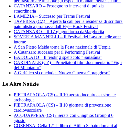
per trasformare in spoke gli ospedali montani della Calabria
CATANZARO – Proseguono interventi di pulizia
straordinaria
LAMEZIA – Successo per Trame Festival
TAVERNA (CZ) – Aperta la call per la residenza di scrittura
naturalistica promossa dall’Hyle Book Festival
CATANZARO – Il 17 giugno torna daMargherita
SOVERIA MANNELLI – Il Festival del Lavoro nelle aree
interne
A San Pietro Maida torna la Festa nazionale di Utopia
A Catanzaro successo per il Performing Festival
BADOLATO – Il reading-spettacolo “Sanasàna”
CARDINALE (CZ) – Proiettato il film-documentario “Figli
del Minotauro”
A Girifalco si conclude “Nuovo Cinema Coraggioso”
Le Altre Notizie
PIETRAPAOLA (CS) – Il 10 agosto incontro su storia e
archeologia
PIETRAPAOLA (CS) – Il 10 giornata di prevenzione
cardiovascolare
ACQUAPPESA (CS) / Serata con Cinghios Group il 6
agosto
COSENZA: Cella 121 il libro di Attilio Sabato domani al