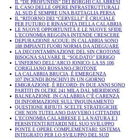
IL “DE PROFUNDIS” DEI BORGHI CALABRESI
IL CASO DELLE OPERE INFRASTRUTTURALI
AL SUD È SEMPRE UNA BATTAGLIA PERSA
IL “RITORNO DEI “CERVELLI” È CRUCIALE
PER FUTURO E RINASCITA DELLA CALABRIA
LE NUOVE OPPORTUNITÀ E LE NUOVE SFIDE
L’ECONOMIA REGGINA INTENDE CRESCERE
DEPURAZIONE ACQUE: IN CALABRIA SONO
188 IMPIANTI FUORI NORMA DA ADEGUARE
LA DECONTAMINAZIONE DEL SIN CROTONE
BISOGNA SALVARE IL “SOLDATO” ERRIGO
L’INFERNO DELL’ARCO JONICO: LA SS 106
CORIGLIANO ROSSANO-CROTONE
LA CALABRIA BRUCIA, È EMERGENZA
107 INCENDI BOSCHIVI IN UN GIORNO
EMIGRAZIONE, È RECORD: IN DUE ANNI SONO
PARTITI IN OLTRE 241 MILA DAL MERIDIONE
BALNEAZIONE, IN CALABRIA C’È CARENZA
DI INFORMAZIONE SULL’INQUINAMENTO
QUESTIONE RIFIUTI, SCELTE STRATEGICHE
CHE NON TUTELANO DAVVERO I CITTADINI
L’ECONOMIA CALABRESE E LA NATURA E I
PERSISTENTI RITARDI NEL SUO SVILUPPO
PONTE E OPERE COMPLEMENTARI: SISTEMA
INTEGRATO PER LO SVILUPPO DEL SUD