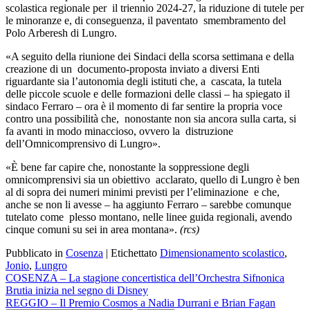
scolastica regionale per il triennio 2024-27, la riduzione di tutele per
le minoranze e, di conseguenza, il paventato smembramento del
Polo Arberesh di Lungro.
«A seguito della riunione dei Sindaci della scorsa settimana e della
creazione di un documento-proposta inviato a diversi Enti
riguardante sia l’autonomia degli istituti che, a cascata, la tutela
delle piccole scuole e delle formazioni delle classi
– ha spiegato il
sindaco Ferraro –
ora è il momento di far sentire la propria voce
contro una possibilità che, nonostante non sia ancora sulla carta, si
fa avanti in modo minaccioso, ovvero la distruzione
dell’Omnicomprensivo di Lungro».
«È bene far capire che, nonostante la soppressione degli
omnicomprensivi sia un obiettivo acclarato, quello di Lungro è ben
al di sopra dei numeri minimi previsti per l’eliminazione e che,
anche se non li avesse –
ha aggiunto Ferraro
– sarebbe comunque
tutelato come plesso montano, nelle linee guida regionali, avendo
cinque comuni su sei in area montana».
(rcs)
Pubblicato in
Cosenza
|
Etichettato
Dimensionamento scolastico
,
Jonio
,
Lungro
Navigazione
COSENZA – La stagione concertistica dell’Orchestra Sifnonica
Brutia inizia nel segno di Disney
articoli
REGGIO – Il Premio Cosmos a Nadia Durrani e Brian Fagan