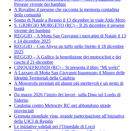
Presepe vivente dei bambini
A Bovalino il presepe che racconta la memoria contadina
della comunità
Sogno di Natale a Reggio il 13 dicembre in viale Aldo Moro
S. GIORGIO MORGETO (RC) – Il 26 dicembre il presepe
vivente dei bambini
REGGIO – A Motta San Giovanni i mercatini di Natale il 13
e 14 dicembre 2025
REGGIO – Con Abyss un tuffo nello Stretto il 18 dicembre
2025
REGGIO – A Gallico la benedizione dei motociclisti e dei
caschi il 21-dicembre
CINQUEFRONDI (RC) – Si presenta il libro “Mi svelo”
A Lazzaro di Motta San Giovanni Inaugurato il Museo delle
Identità Territoriali della Calabria
A Mosorrofa premiati gli alunni più meritevoli e un gesto di
bontà
Da marzo 2026 l’inizio dei lavori sulla Diga sul Lordo di
Siderno
Caulonia contro Metrocity RC per abbandono strade
provinciali
Giornata mondiale vista, grande partecipazione all’iniziativa
della UICI di Reggio
Le iniziative solidali per l’Ospedale di Locri