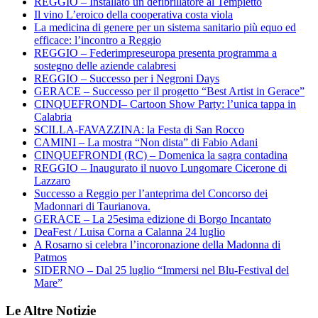
REGGIO – Installato un defibrillatore al Tempietto
Il vino L’eroico della cooperativa costa viola
La medicina di genere per un sistema sanitario più equo ed
efficace: l’incontro a Reggio
REGGIO – Federimpreseuropa presenta programma a
sostegno delle aziende calabresi
REGGIO – Successo per i Negroni Days
GERACE – Successo per il progetto “Best Artist in Gerace”
CINQUEFRONDI– Cartoon Show Party: l’unica tappa in
Calabria
SCILLA-FAVAZZINA: la Festa di San Rocco
CAMINI – La mostra “Non dista” di Fabio Adani
CINQUEFRONDI (RC) – Domenica la sagra contadina
REGGIO – Inaugurato il nuovo Lungomare Cicerone di
Lazzaro
Successo a Reggio per l’anteprima del Concorso dei
Madonnari di Taurianova.
GERACE – La 25esima edizione di Borgo Incantato
DeaFest / Luisa Corna a Calanna 24 luglio
A Rosarno si celebra l’incoronazione della Madonna di
Patmos
SIDERNO – Dal 25 luglio “Immersi nel Blu-Festival del
Mare”
Le Altre Notizie