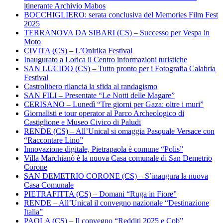
itinerante Archivio Mabos
BOCCHIGLIERO: serata conclusiva del Memories Film Fest
2025
TERRANOVA DA SIBARI (CS) – Successo per Vespa in
Moto
CIVITA (CS) – L’Onirika Festival
Inaugurato a Lorica il Centro informazioni turistiche
SAN LUCIDO (CS) – Tutto pronto per i Fotografia Calabria
Festival
Castrolibero rilancia la sfida al randagismo
SAN FILI – Presentate “Le Notti delle Magare”
CERISANO – Lunedì “Tre giorni per Gaza: oltre i muri”
Giornalisti e tour operator al Parco Archeologico di
Castiglione e Museo Civico di Paludi
RENDE (CS) – All’Unical si omaggia Pasquale Versace con
“Raccontare Lino”
Innovazione digitale, Pietrapaola è comune “Polis”
Villa Marchianò è la nuova Casa comunale di San Demetrio
Corone
SAN DEMETRIO CORONE (CS) – S’inaugura la nuova
Casa Comunale
PIETRAFITTA (CS) – Domani “Ruga in Fiore”
RENDE – All’Unical il convegno nazionale “Destinazione
Italia”
PAOLA (CS) – Il convegno “Redditi 2025 e Cpb”