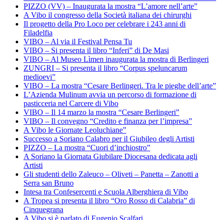
PIZZO (VV) – Inaugurata la mostra “L’amore nell’arte”
A Vibo il congresso della Società italiana dei chirurghi
Il progetto della Pro Loco per celebrare i 243 anni di
Filadelfia
VIBO – Al via il Festival Pensa Tu
VIBO – Si presenta il libro “Inferi” di De Masi
VIBO – Al Museo Lìmen inaugurata la mostra di Berlingeri
ZUNGRI – Si presenta il libro “Corpus speluncarum
medioevi”
VIBO – La mostra “Cesare Berlingeri. Tra le pieghe dell’arte”
L’Azienda Mulinum avvia un percorso di formazione di
pasticceria nel Carcere di Vibo
VIBO – Il 14 marzo la mostra “Cesare Berlingeri”
VIBO – Il convegno “Credito e finanza per l’impresa”
A Vibo le Giornate Leoluchiane”
Successo a Soriano Calabro per il Giubileo degli Artisti
PIZZO – La mostra “Cuori d’inchiostro”
A Soriano la Giornata Giubilare Diocesana dedicata agli
Artisti
Gli studenti dello Zaleuco – Oliveti – Panetta – Zanotti a
Serra san Bruno
Intesa tra Confesercenti e Scuola Alberghiera di Vibo
A Tropea si presenta il libro “Oro Rosso di Calabria” di
Cinquegrana
A Vibo si è parlato di Eugenio Scalfari