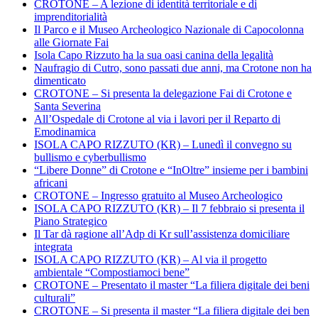
CROTONE – A lezione di identità territoriale e di
imprenditorialità
Il Parco e il Museo Archeologico Nazionale di Capocolonna
alle Giornate Fai
Isola Capo Rizzuto ha la sua oasi canina della legalità
Naufragio di Cutro, sono passati due anni, ma Crotone non ha
dimenticato
CROTONE – Si presenta la delegazione Fai di Crotone e
Santa Severina
All’Ospedale di Crotone al via i lavori per il Reparto di
Emodinamica
ISOLA CAPO RIZZUTO (KR) – Lunedì il convegno su
bullismo e cyberbullismo
“Libere Donne” di Crotone e “InOltre” insieme per i bambini
africani
CROTONE – Ingresso gratuito al Museo Archeologico
ISOLA CAPO RIZZUTO (KR) – Il 7 febbraio si presenta il
Piano Strategico
Il Tar dà ragione all’Adp di Kr sull’assistenza domiciliare
integrata
ISOLA CAPO RIZZUTO (KR) – Al via il progetto
ambientale “Compostiamoci bene”
CROTONE – Presentato il master “La filiera digitale dei beni
culturali”
CROTONE – Si presenta il master “La filiera digitale dei ben