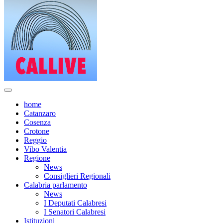
home
Catanzaro
Cosenza
Crotone
Reggio
Vibo Valentia
Regione
News
Consiglieri Regionali
Calabria parlamento
News
I Deputati Calabresi
I Senatori Calabresi
Istituzioni