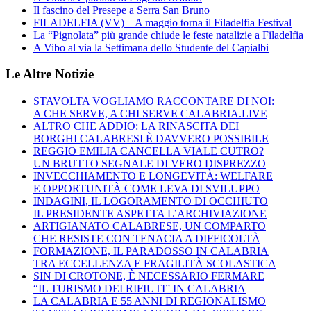
Il fascino del Presepe a Serra San Bruno
FILADELFIA (VV) – A maggio torna il Filadelfia Festival
La “Pignolata” più grande chiude le feste natalizie a Filadelfia
A Vibo al via la Settimana dello Studente del Capialbi
Le Altre Notizie
STAVOLTA VOGLIAMO RACCONTARE DI NOI:
A CHE SERVE, A CHI SERVE CALABRIA.LIVE
ALTRO CHE ADDIO: LA RINASCITA DEI
BORGHI CALABRESI È DAVVERO POSSIBILE
REGGIO EMILIA CANCELLA VIALE CUTRO?
UN BRUTTO SEGNALE DI VERO DISPREZZO
INVECCHIAMENTO E LONGEVITÀ: WELFARE
E OPPORTUNITÀ COME LEVA DI SVILUPPO
INDAGINI, IL LOGORAMENTO DI OCCHIUTO
IL PRESIDENTE ASPETTA L’ARCHIVIAZIONE
ARTIGIANATO CALABRESE, UN COMPARTO
CHE RESISTE CON TENACIA A DIFFICOLTÀ
FORMAZIONE, IL PARADOSSO IN CALABRIA
TRA ECCELLENZA E FRAGILITÀ SCOLASTICA
SIN DI CROTONE, È NECESSARIO FERMARE
“IL TURISMO DEI RIFIUTI” IN CALABRIA
LA CALABRIA E 55 ANNI DI REGIONALISMO