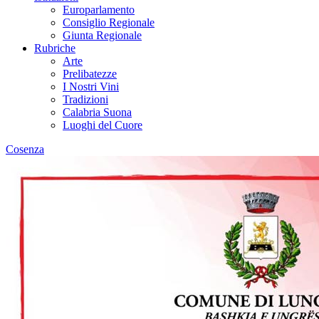
Europarlamento
Consiglio Regionale
Giunta Regionale
Rubriche
Arte
Prelibatezze
I Nostri Vini
Tradizioni
Calabria Suona
Luoghi del Cuore
Cosenza