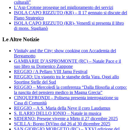
culturali”
L’Asp Crotone prosegue nel miglioramento dei servizi
ISOLA CAPO RIZZUTO (KR) – Il 17 gennaio si discute del
Piano Strategico
ISOLA CAPO RIZZUTO (KR)- Venerdì si presenta il libro
di mons. Staglianò
Le Altre Notizie
Vinitaly and the City: show cooking con Accademia del
Bergamotto
GAMBARIE D’ASPROMONTE (RC) – Natale Pace e il
suo libro su Domenico Zappone
REGGIO / A Pellaro VIII Jamu Festival
REGGIO: Un viaggio tra le stanghe della Vara. Oggi allo
Sporting Stelle del Sud
REGGIO – Mercoledì la conferenza “Dalla filosofia al corpo:
la nascita del pensiero medico in Magna Grecia”
CINQUEFRONDI – Polisena presenta interrogazione su
Casa di Comunità
REGGIO – A S. Maria della Neve il coro Laudamus
S. ILARIO DELLO IONIO – Natale in musica
SIDERNO: Presepe vivente a Mirto il 27 dicembre 2025
SCILLA: Borgo DiVino dal 26 al 30 dicembre 2025
SAN GIORGIO MORGETO (RC) – XXVI edizione del