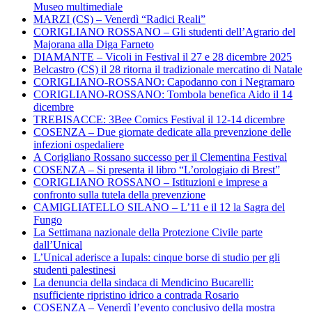
Museo multimediale
MARZI (CS) – Venerdì “Radici Reali”
CORIGLIANO ROSSANO – Gli studenti dell’Agrario del
Majorana alla Diga Farneto
DIAMANTE – Vicoli in Festival il 27 e 28 dicembre 2025
Belcastro (CS) il 28 ritorna il tradizionale mercatino di Natale
CORIGLIANO-ROSSANO: Capodanno con i Negramaro
CORIGLIANO-ROSSANO: Tombola benefica Aido il 14
dicembre
TREBISACCE: 3Bee Comics Festival il 12-14 dicembre
COSENZA – Due giornate dedicate alla prevenzione delle
infezioni ospedaliere
A Corigliano Rossano successo per il Clementina Festival
COSENZA – Si presenta il libro “L’orologiaio di Brest”
CORIGLIANO ROSSANO – Istituzioni e imprese a
confronto sulla tutela della prevenzione
CAMIGLIATELLO SILANO – L’11 e il 12 la Sagra del
Fungo
La Settimana nazionale della Protezione Civile parte
dall’Unical
L’Unical aderisce a Iupals: cinque borse di studio per gli
studenti palestinesi
La denuncia della sindaca di Mendicino Bucarelli:
nsufficiente ripristino idrico a contrada Rosario
COSENZA – Venerdì l’evento conclusivo della mostra