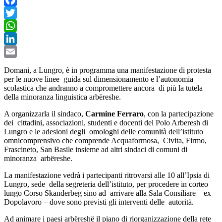
Facebook
Twitter
WhatsApp
LinkedIn
Email
Domani, a Lungro, è in programma una manifestazione di protesta
per le nuove linee guida sul dimensionamento e l’autonomia
scolastica che andranno a compromettere ancora di più la tutela
della minoranza linguistica arbëreshe.
A organizzarla il sindaco,
Carmine Ferraro
, con la partecipazione
dei cittadini, associazioni, studenti e docenti del Polo Arberesh di
Lungro e le adesioni degli omologhi delle comunità dell’istituto
omnicomprensivo che comprende Acquaformosa, Civita, Firmo,
Frascineto, San Basile insieme ad altri sindaci di comuni di
minoranza arbëreshe.
La manifestazione vedrà i partecipanti ritrovarsi alle 10 all’Ipsia di
Lungro, sede della segreteria dell’istituto, per procedere in corteo
lungo Corso Skanderbeg sino ad arrivare alla Sala Consiliare – ex
Dopolavoro – dove sono previsti gli interventi delle autorità.
Ad animare i paesi arbëreshë il piano di riorganizzazione della rete