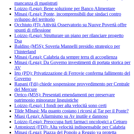
mancanza di magistrati
Loizzo (Lega): Bene soluzione per Banco Alimentare
Minasi (Lega): Ponte, incomprensibili due sindaci contro
sviluppo del territorio
Occhiuto (FI): Attività Osservatorio su Nuove Povertà offre
spunti di riflessione
Loizzo (Lega): Strutturare un piano per rilanciare progetto
Dsa
Baldino (M5S): Soveria Mannelli presidio strategico per
l’hinterland
Minasi (Lega): Calabria da sempre terra di accoglienza
Minasi (Lega): Da Governo investimenti di portata storica per
AV
Irto (PD): Privatizzazione di Ferrovie conferma fallimento del
Governo
Rapani (Fdi) chiede sospensione provvedimento per Centrale
del Mercure
Orrico (M5S): Presentati emendamenti per preservare
patrimonio minoranze linguistiche
Loizzo (Lega): I fondi per alta velocità sono certi
Tilde MInasi: Ma quanto costano i ricorsi al Tar per il Ponte?
Miasi (Lega): Allarmismo su Av inutile e dannoso
Loizzo (Lega): Preoccupa furti farmaci oncologici a Cetraro
Antoniozzi (FDI): Alta velocità indispensabile per Calabria
Minasi (Lega): Piazza del Popolo a Reggio va protetta