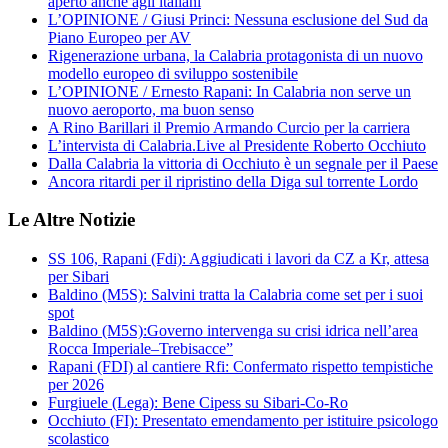
aperto anche agli italiani
L’OPINIONE / Giusi Princi: Nessuna esclusione del Sud da
Piano Europeo per AV
Rigenerazione urbana, la Calabria protagonista di un nuovo
modello europeo di sviluppo sostenibile
L’OPINIONE / Ernesto Rapani: In Calabria non serve un
nuovo aeroporto, ma buon senso
A Rino Barillari il Premio Armando Curcio per la carriera
L’intervista di Calabria.Live al Presidente Roberto Occhiuto
Dalla Calabria la vittoria di Occhiuto è un segnale per il Paese
Ancora ritardi per il ripristino della Diga sul torrente Lordo
Le Altre Notizie
SS 106, Rapani (Fdi): Aggiudicati i lavori da CZ a Kr, attesa
per Sibari
Baldino (M5S): Salvini tratta la Calabria come set per i suoi
spot
Baldino (M5S):Governo intervenga su crisi idrica nell’area
Rocca Imperiale–Trebisacce”
Rapani (FDI) al cantiere Rfi: Confermato rispetto tempistiche
per 2026
Furgiuele (Lega): Bene Cipess su Sibari-Co-Ro
Occhiuto (FI): Presentato emendamento per istituire psicologo
scolastico