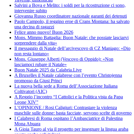
Salvini a Bova e Melito: i soldi per la ricostruzione ci sono,
intervenire subito
Giovanna Russo coordinatore nazionale garanti dei detenuti
Paolo Campolo, il reggino eroe di Crans Montana: ha salvato
una decina di ragazzi
Felice anno nuovo! Buon 2026
Mons. Mimmo Battaglia: Buon Natale: che possiate lasciarvi
sorprendere dalla vita»
Il messaggio di Natale dell’arcivescovo di CZ Maniago: «Dio
non resta lontano»
Mons. Giuseppe Alberti (Vescovo di Oppido): «Non
lasciamoci rubare il Natale»
Buon Natale 2025 da Calabria.Live
A Bruxelles il Natale calabrese con l’evento Christojenna
promosso da Giusi Princi
La nuova bella sede a Roma dell’Associazione Italiana
Coltivatori (AIC)
A Reggio l’incontro “I Cattolici e la Politica vista da Papa
Leone XIV”
L’OPINIONE / Rosi Caligiuri: Contrastare la violenza
maschile sulle donne: basta facciate, servono scelte di governo
I Calabresi di Roma ospitano l’Ambasciatrice di Palestina
Mona Abuara
A Gioia Tauro al via il progetto per insegnare la lingua araba