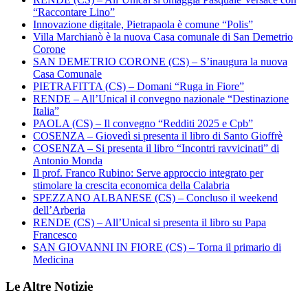
“Raccontare Lino”
Innovazione digitale, Pietrapaola è comune “Polis”
Villa Marchianò è la nuova Casa comunale di San Demetrio
Corone
SAN DEMETRIO CORONE (CS) – S’inaugura la nuova
Casa Comunale
PIETRAFITTA (CS) – Domani “Ruga in Fiore”
RENDE – All’Unical il convegno nazionale “Destinazione
Italia”
PAOLA (CS) – Il convegno “Redditi 2025 e Cpb”
COSENZA – Giovedì si presenta il libro di Santo Gioffrè
COSENZA – Si presenta il libro “Incontri ravvicinati” di
Antonio Monda
Il prof. Franco Rubino: Serve approccio integrato per
stimolare la crescita economica della Calabria
SPEZZANO ALBANESE (CS) – Concluso il weekend
dell’Arberia
RENDE (CS) – All’Unical si presenta il libro su Papa
Francesco
SAN GIOVANNI IN FIORE (CS) – Torna il primario di
Medicina
Le Altre Notizie