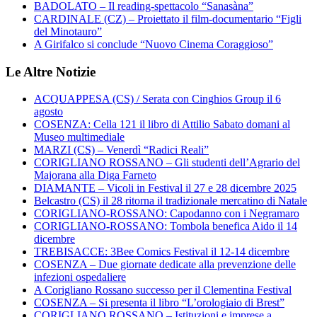
BADOLATO – Il reading-spettacolo “Sanasàna”
CARDINALE (CZ) – Proiettato il film-documentario “Figli
del Minotauro”
A Girifalco si conclude “Nuovo Cinema Coraggioso”
Le Altre Notizie
ACQUAPPESA (CS) / Serata con Cinghios Group il 6
agosto
COSENZA: Cella 121 il libro di Attilio Sabato domani al
Museo multimediale
MARZI (CS) – Venerdì “Radici Reali”
CORIGLIANO ROSSANO – Gli studenti dell’Agrario del
Majorana alla Diga Farneto
DIAMANTE – Vicoli in Festival il 27 e 28 dicembre 2025
Belcastro (CS) il 28 ritorna il tradizionale mercatino di Natale
CORIGLIANO-ROSSANO: Capodanno con i Negramaro
CORIGLIANO-ROSSANO: Tombola benefica Aido il 14
dicembre
TREBISACCE: 3Bee Comics Festival il 12-14 dicembre
COSENZA – Due giornate dedicate alla prevenzione delle
infezioni ospedaliere
A Corigliano Rossano successo per il Clementina Festival
COSENZA – Si presenta il libro “L’orologiaio di Brest”
CORIGLIANO ROSSANO – Istituzioni e imprese a