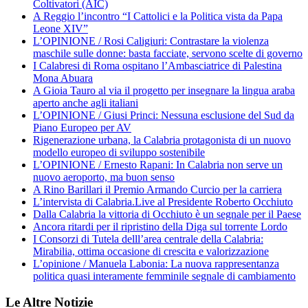
Coltivatori (AIC)
A Reggio l’incontro “I Cattolici e la Politica vista da Papa
Leone XIV”
L’OPINIONE / Rosi Caligiuri: Contrastare la violenza
maschile sulle donne: basta facciate, servono scelte di governo
I Calabresi di Roma ospitano l’Ambasciatrice di Palestina
Mona Abuara
A Gioia Tauro al via il progetto per insegnare la lingua araba
aperto anche agli italiani
L’OPINIONE / Giusi Princi: Nessuna esclusione del Sud da
Piano Europeo per AV
Rigenerazione urbana, la Calabria protagonista di un nuovo
modello europeo di sviluppo sostenibile
L’OPINIONE / Ernesto Rapani: In Calabria non serve un
nuovo aeroporto, ma buon senso
A Rino Barillari il Premio Armando Curcio per la carriera
L’intervista di Calabria.Live al Presidente Roberto Occhiuto
Dalla Calabria la vittoria di Occhiuto è un segnale per il Paese
Ancora ritardi per il ripristino della Diga sul torrente Lordo
I Consorzi di Tutela delll’area centrale della Calabria:
Mirabilia, ottima occasione di crescita e valorizzazione
L’opinione / Manuela Labonia: La nuova rappresentanza
politica quasi interamente femminile segnale di cambiamento
Le Altre Notizie