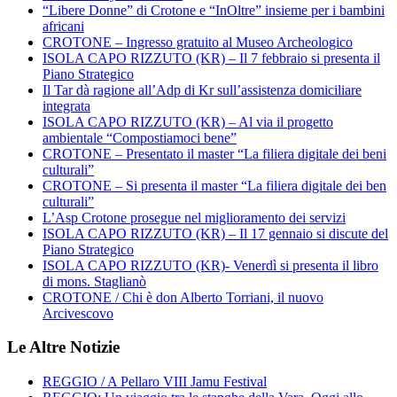
“Libere Donne” di Crotone e “InOltre” insieme per i bambini
africani
CROTONE – Ingresso gratuito al Museo Archeologico
ISOLA CAPO RIZZUTO (KR) – Il 7 febbraio si presenta il
Piano Strategico
Il Tar dà ragione all’Adp di Kr sull’assistenza domiciliare
integrata
ISOLA CAPO RIZZUTO (KR) – Al via il progetto
ambientale “Compostiamoci bene”
CROTONE – Presentato il master “La filiera digitale dei beni
culturali”
CROTONE – Si presenta il master “La filiera digitale dei ben
culturali”
L’Asp Crotone prosegue nel miglioramento dei servizi
ISOLA CAPO RIZZUTO (KR) – Il 17 gennaio si discute del
Piano Strategico
ISOLA CAPO RIZZUTO (KR)- Venerdì si presenta il libro
di mons. Staglianò
CROTONE / Chi è don Alberto Torriani, il nuovo
Arcivescovo
Le Altre Notizie
REGGIO / A Pellaro VIII Jamu Festival