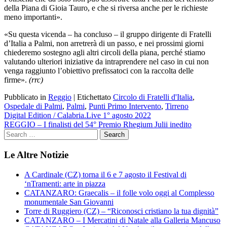
della Piana di Gioia Tauro, e che si riversa anche per le richieste
meno importanti».
«
Su questa vicenda – ha concluso – il gruppo dirigente di Fratelli
d’Italia a Palmi, non arretrerà di un passo, e nei prossimi giorni
chiederemo sostegno agli altri circoli della piana, perché stiamo
valutando ulteriori iniziative da intraprendere nel caso in cui non
venga raggiunto l’obiettivo prefissatoci con la raccolta delle
firme».
(rrc)
Pubblicato in
Reggio
|
Etichettato
Circolo di Fratelli d'Italia
,
Ospedale di Palmi
,
Palmi
,
Punti Primo Intervento
,
Tirreno
Navigazione
Digital Edition / Calabria.Live 1° agosto 2022
REGGIO – I finalisti del 54° Premio Rhegium Julii inedito
articoli
Le Altre Notizie
A Cardinale (CZ) torna il 6 e 7 agosto il Festival di
‘nTramenti: arte in piazza
CATANZARO: Graecalis – il folle volo oggi al Complesso
monumentale San Giovanni
Torre di Ruggiero (CZ) – “Riconosci cristiano la tua dignità”
CATANZARO – I Mercatini di Natale alla Galleria Mancuso