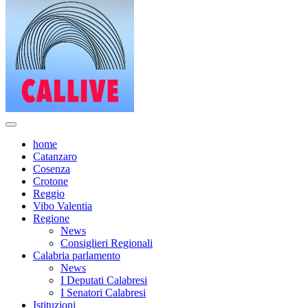
home
Catanzaro
Cosenza
Crotone
Reggio
Vibo Valentia
Regione
News
Consiglieri Regionali
Calabria parlamento
News
I Deputati Calabresi
I Senatori Calabresi
Istituzioni