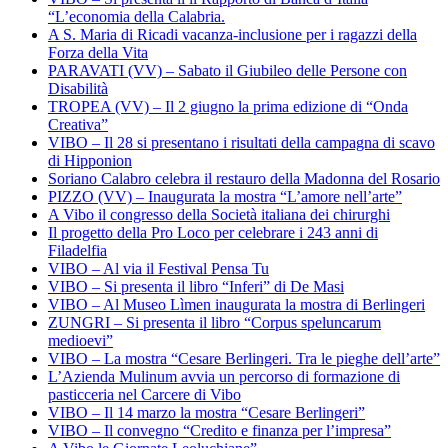
“L’economia della Calabria.
A S. Maria di Ricadi vacanza-inclusione per i ragazzi della
Forza della Vita
PARAVATI (VV) – Sabato il Giubileo delle Persone con
Disabilità
TROPEA (VV) – Il 2 giugno la prima edizione di “Onda
Creativa”
VIBO – Il 28 si presentano i risultati della campagna di scavo
di Hipponion
Soriano Calabro celebra il restauro della Madonna del Rosario
PIZZO (VV) – Inaugurata la mostra “L’amore nell’arte”
A Vibo il congresso della Società italiana dei chirurghi
Il progetto della Pro Loco per celebrare i 243 anni di
Filadelfia
VIBO – Al via il Festival Pensa Tu
VIBO – Si presenta il libro “Inferi” di De Masi
VIBO – Al Museo Lìmen inaugurata la mostra di Berlingeri
ZUNGRI – Si presenta il libro “Corpus speluncarum
medioevi”
VIBO – La mostra “Cesare Berlingeri. Tra le pieghe dell’arte”
L’Azienda Mulinum avvia un percorso di formazione di
pasticceria nel Carcere di Vibo
VIBO – Il 14 marzo la mostra “Cesare Berlingeri”
VIBO – Il convegno “Credito e finanza per l’impresa”