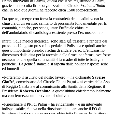
Primo Intervento di Palmi», quella che si sta registrando a Palmi,
grazie alla raccolta firme organizzata dal Circolo
Fratelli d’Italia
che, in solo due giorni, ha raccolto circa 1500 sottoscrizioni.
Da questo, emerge con forza la contrarietà dei cittadini verso la
chiusura di un
servizio sanitario di prossimità fondamentale per la
comunità, e anche, per scongiurare l’ufficiale chiusura
dell’ambulatorio di cardiologia esistente presso l’ex nosocomio.
Infatti, i due medici incaricati, sono stati già trasferiti a far data dal
prossimo 12 agosto presso l’ospedale di Polistena e quindi anche
questo importante presidio rischia di andare perso. L’entusiasmo
dimostrato dalla città per la raccolta delle firme, conferma, ove fosse
necessario, che quella sulla sanità è la madre di tutte le battaglie
politiche. La gente è stanca e si aspetta dalla politica risposte serie
ed immediate.
«Porteremo il risultato del nostro lavoro – ha dichiarato
Saverio
Gioffrè
, commissario del Circolo Fdi di Pa,mi – ai vertici della Asp
di Reggio Calabria e al commissario alla Sanità della Regione, il
Presidente
Roberto Occhiuto
; a quest’ultimo chiederemo lealmente
ma con fermezza un intervento risolutivo».
«Ripristinare il PPI di Palmi – ha evidenziato – è un intervento
indispensabile, che va nella direzione di aiutare anche il PO di
Polistena che da solo non può assorbire tutta l’utenza del territorio