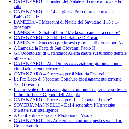
CATANZARO – I misteri del Natale e il cuore antico della
città
CATANZARO – Il 14 da piazza Prefettura la corsa dei
Babbo Natale
LAMEZIA – I Mercatini di Natale del Savutano il 13 e 14
dicembre
LAMEZIA – Sabato il libro “Me la sono andata a cercare”
CATANZARO – Si chiude il Salone DeGusto
LAMEZIA – Successo per la sesta giornata di donazione Avis
A Lamezia la Festa di San Giovanni Paolo II
Gli Odontoiatri di Catanzaro: Allerta salute sul turismo dentale
all’estero
CATANZARO – Alla Dulbecco avviato programma “mini-
circolazione extracorporea”
CATANZARO – Successo per il Materia Festival
La Pro Loco di Nicotera: Concluso biorisanamento torrente
San Giovanni
Il Carnevale di Lamezia è già in cammino: riaperte le porte del
Laboratorio dei Giganti dell’Allegria
CATANZARO – Successo per “La Taranta e il mare”
SOVERIA MANNELLI – Dal 4 settembre l’Università
d’Estate sull’Intelligence
A Conflenti celebrata la Madonna di Visora
CATANZARO – EstArte entro il confine questa sera il Trio
Conservatorio