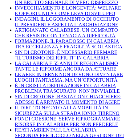
UN BRUTTO SEGNALE DI VERO DISPREZZO
INVECCHIAMENTO E LONGEVITÀ: WELFARE
E OPPORTUNITÀ COME LEVA DI SVILUPPO
INDAGINI, IL LOGORAMENTO DI OCCHIUTO
IL PRESIDENTE ASPETTA L’ARCHIVIAZIONE
ARTIGIANATO CALABRESE, UN COMPARTO
CHE RESISTE CON TENACIA A DIFFICOLTÀ
FORMAZIONE, IL PARADOSSO IN CALABRIA
TRA ECCELLENZA E FRAGILITÀ SCOLASTICA
SIN DI CROTONE, È NECESSARIO FERMARE
“IL TURISMO DEI RIFIUTI” IN CALABRIA
LA CALABRIA E 55 ANNI DI REGIONALISMO
TANTE LE RIFORME ANCORA DA ATTUARE
LE AREE INTERNE NON DEVONO DIVENTARE
LUOGHI FANTASMA, MA UN’OPPORTUNITÀ
È IN CRISI LA DEPURAZIONE IN CALABRIA
PROBLEMA TRASCURATO, NON RINVIABILE
SIN DI CROTONE, BASTA CON CHIACCHIERE:
ADESSO È ARRIVATO IL MOMENTO DI AGIRE
IL DIRITTO NEGATO ALLA MOBILITÀ IN
SICUREZZA SULLA STRADA IONIO-TIRRENO
FONDI COESIONE, SERVE RIPROGRAMMARE
RISORSE IN CALABRIA PER NON PERDERLE
REATI AMBIENTALI, LA CALABRIA
SECONDA PER IL CICLO NELLA GESTIONE DEI