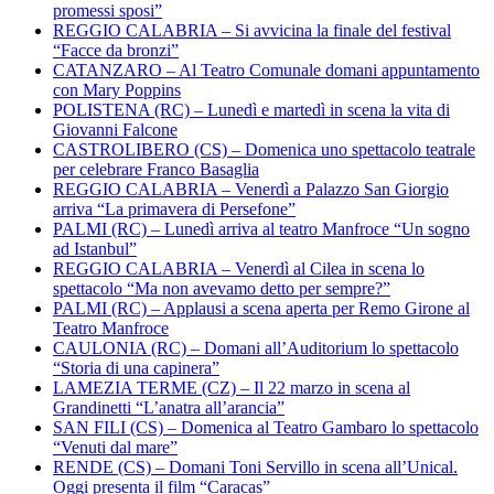
promessi sposi”
REGGIO CALABRIA – Si avvicina la finale del festival
“Facce da bronzi”
CATANZARO – Al Teatro Comunale domani appuntamento
con Mary Poppins
POLISTENA (RC) – Lunedì e martedì in scena la vita di
Giovanni Falcone
CASTROLIBERO (CS) – Domenica uno spettacolo teatrale
per celebrare Franco Basaglia
REGGIO CALABRIA – Venerdì a Palazzo San Giorgio
arriva “La primavera di Persefone”
PALMI (RC) – Lunedì arriva al teatro Manfroce “Un sogno
ad Istanbul”
REGGIO CALABRIA – Venerdì al Cilea in scena lo
spettacolo “Ma non avevamo detto per sempre?”
PALMI (RC) – Applausi a scena aperta per Remo Girone al
Teatro Manfroce
CAULONIA (RC) – Domani all’Auditorium lo spettacolo
“Storia di una capinera”
LAMEZIA TERME (CZ) – Il 22 marzo in scena al
Grandinetti “L’anatra all’arancia”
SAN FILI (CS) – Domenica al Teatro Gambaro lo spettacolo
“Venuti dal mare”
RENDE (CS) – Domani Toni Servillo in scena all’Unical.
Oggi presenta il film “Caracas”