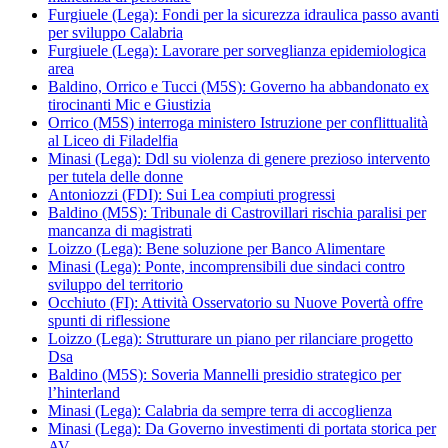
Furgiuele (Lega): Fondi per la sicurezza idraulica passo avanti
per sviluppo Calabria
Furgiuele (Lega): Lavorare per sorveglianza epidemiologica
area
Baldino, Orrico e Tucci (M5S): Governo ha abbandonato ex
tirocinanti Mic e Giustizia
Orrico (M5S) interroga ministero Istruzione per conflittualità
al Liceo di Filadelfia
Minasi (Lega): Ddl su violenza di genere prezioso intervento
per tutela delle donne
Antoniozzi (FDI): Sui Lea compiuti progressi
Baldino (M5S): Tribunale di Castrovillari rischia paralisi per
mancanza di magistrati
Loizzo (Lega): Bene soluzione per Banco Alimentare
Minasi (Lega): Ponte, incomprensibili due sindaci contro
sviluppo del territorio
Occhiuto (FI): Attività Osservatorio su Nuove Povertà offre
spunti di riflessione
Loizzo (Lega): Strutturare un piano per rilanciare progetto
Dsa
Baldino (M5S): Soveria Mannelli presidio strategico per
l’hinterland
Minasi (Lega): Calabria da sempre terra di accoglienza
Minasi (Lega): Da Governo investimenti di portata storica per
AV