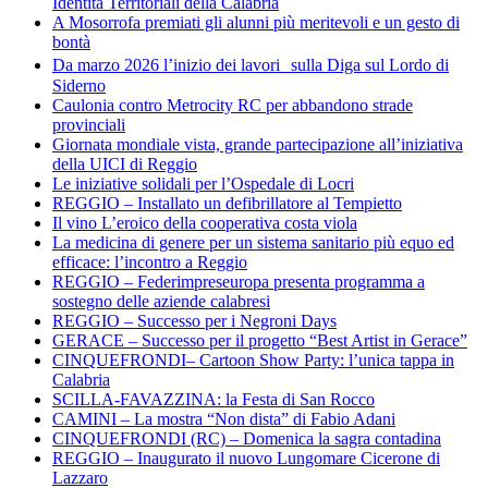
Identità Territoriali della Calabria
A Mosorrofa premiati gli alunni più meritevoli e un gesto di
bontà
Da marzo 2026 l’inizio dei lavori sulla Diga sul Lordo di
Siderno
Caulonia contro Metrocity RC per abbandono strade
provinciali
Giornata mondiale vista, grande partecipazione all’iniziativa
della UICI di Reggio
Le iniziative solidali per l’Ospedale di Locri
REGGIO – Installato un defibrillatore al Tempietto
Il vino L’eroico della cooperativa costa viola
La medicina di genere per un sistema sanitario più equo ed
efficace: l’incontro a Reggio
REGGIO – Federimpreseuropa presenta programma a
sostegno delle aziende calabresi
REGGIO – Successo per i Negroni Days
GERACE – Successo per il progetto “Best Artist in Gerace”
CINQUEFRONDI– Cartoon Show Party: l’unica tappa in
Calabria
SCILLA-FAVAZZINA: la Festa di San Rocco
CAMINI – La mostra “Non dista” di Fabio Adani
CINQUEFRONDI (RC) – Domenica la sagra contadina
REGGIO – Inaugurato il nuovo Lungomare Cicerone di
Lazzaro