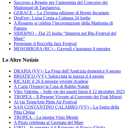
Successo a Reggio per l’anteprima del Concorso dei
Madonnari di Taurianova.
GERACE – La 25esima edizione di Borgo Incantato
DeaFest / Luisa Corna a Calanna 24 luglio
A Rosarno si celebra l’incoronazione della Madonna di
Patmos
SIDERNO – Dal 25 luglio “Immersi nel Blu-Festival del
Mare”
Presentato il Roccella Jazz Festival
MOSORROFA (RC) – Giovedì s’inaugura il murales
Le Altre Notizie
DRAPIA (VV) / La Festa dell’Amicizia domenica 9 agosto
BRIATICO (VV): Salsicciata in piazza il 4 agosto
RICADI: il 26 il presepe vivente ricadese
A Caria (Tropea) la Casa di Babbo Natale
Vibo Valentia – Sulle vie dei mastri birrai il 12 dicembre 2025
TROPEA – Il Presepe Vivente al Convento dei Frati Minori
Al via TropeArte Plein Air Festival
SAN COSTANTINO CALABRO (VV) – La Sagra della
Pitta Chjina
TROPEA – La mostra Visio Mentis
A Pizzo celebrata al Giornata del Mare
VIBO – Si presenta il il Rapporto di Banca d’Italia