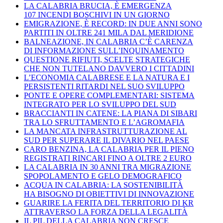
LA CALABRIA BRUCIA, È EMERGENZA
107 INCENDI BOSCHIVI IN UN GIORNO
EMIGRAZIONE, È RECORD: IN DUE ANNI SONO
PARTITI IN OLTRE 241 MILA DAL MERIDIONE
BALNEAZIONE, IN CALABRIA C’È CARENZA
DI INFORMAZIONE SULL’INQUINAMENTO
QUESTIONE RIFIUTI, SCELTE STRATEGICHE
CHE NON TUTELANO DAVVERO I CITTADINI
L’ECONOMIA CALABRESE E LA NATURA E I
PERSISTENTI RITARDI NEL SUO SVILUPPO
PONTE E OPERE COMPLEMENTARI: SISTEMA
INTEGRATO PER LO SVILUPPO DEL SUD
BRACCIANTI IN CATENE: LA PIANA DI SIBARI
TRA LO SFRUTTAMENTO E L’AGROMAFIA
LA MANCATA INFRASTRUTTURAZIONE AL
SUD PER SUPERARE IL DIVARIO NEL PAESE
CARO BENZINA, LA CALABRIA PER IL PIENO
REGISTRATI RINCARI FINO A OLTRE 2 EURO
LA CALABRIA IN 30 ANNI TRA MIGRAZIONE
SPOPOLAMENTO E GELO DEMOGRAFICO
ACQUA IN CALABRIA: LA SOSTENIBILITÀ
HA BISOGNO DI OBIETTIVI DI INNOVAZIONE
GUARIRE LA FERITA DEL TERRITORIO DI KR
ATTRAVERSO LA FORZA DELLA LEGALITÀ
IL PIL DELLA CALABRIA NON CRESCE