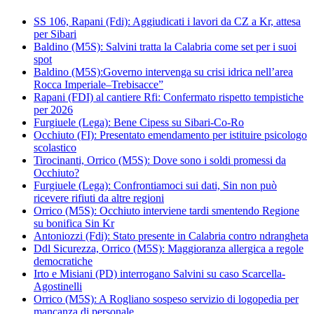
SS 106, Rapani (Fdi): Aggiudicati i lavori da CZ a Kr, attesa
per Sibari
Baldino (M5S): Salvini tratta la Calabria come set per i suoi
spot
Baldino (M5S):Governo intervenga su crisi idrica nell’area
Rocca Imperiale–Trebisacce”
Rapani (FDI) al cantiere Rfi: Confermato rispetto tempistiche
per 2026
Furgiuele (Lega): Bene Cipess su Sibari-Co-Ro
Occhiuto (FI): Presentato emendamento per istituire psicologo
scolastico
Tirocinanti, Orrico (M5S): Dove sono i soldi promessi da
Occhiuto?
Furgiuele (Lega): Confrontiamoci sui dati, Sin non può
ricevere rifiuti da altre regioni
Orrico (M5S): Occhiuto interviene tardi smentendo Regione
su bonifica Sin Kr
Antoniozzi (Fdi): Stato presente in Calabria contro ndrangheta
Ddl Sicurezza, Orrico (M5S): Maggioranza allergica a regole
democratiche
Irto e Misiani (PD) interrogano Salvini su caso Scarcella-
Agostinelli
Orrico (M5S): A Rogliano sospeso servizio di logopedia per
mancanza di personale