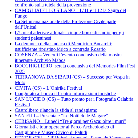
confronto sulla tutela della prevenzione
CAMIGLIATELLO SILANO – L’11 e il 12 la Sagra del
Fungo
La Settimana nazionale della Protezione Civile parte
dall’Unical
L’Unical aderisce a Iupals: cinque borse di studio per gli
studenti palestinesi
La denuncia della sindaca di Mendicino Bucarelli:
nsufficiente ripristino idrico a contrada Rosario
COSENZA – Venerdì l’evento conclusivo della mostra
itinerante Archivio Mabos
BOCCHIGLIERO: serata conclusiva del Memories Film Fest
2025
TERRANOVA DA SIBARI (CS) – Successo per Vespa in
Moto
CIVITA (CS) – L’Onirika Festival
Inaugurato a Lorica il Centro informazioni turistiche
SAN LUCIDO (CS) – Tutto pronto per i Fotografia Calabria
Festival
Castrolibero rilancia la sfida al randagismo
SAN FILI – Presentate “Le Notti delle Magare”
CERISANO – Lunedì “Tre giorni per Gaza: oltre i muri”
Giornalisti e tour operator al Parco Archeologico di
Castiglione e Museo Civico di Paludi
RENDE (CS) – All’Unical si omaggia Pasquale Versace con