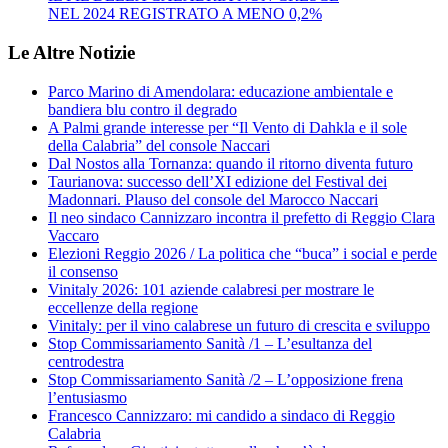
NEL 2024 REGISTRATO A MENO 0,2%
Le Altre Notizie
Parco Marino di Amendolara: educazione ambientale e
bandiera blu contro il degrado
A Palmi grande interesse per “Il Vento di Dahkla e il sole
della Calabria” del console Naccari
Dal Nostos alla Tornanza: quando il ritorno diventa futuro
Taurianova: successo dell’XI edizione del Festival dei
Madonnari. Plauso del console del Marocco Naccari
Il neo sindaco Cannizzaro incontra il prefetto di Reggio Clara
Vaccaro
Elezioni Reggio 2026 / La politica che “buca” i social e perde
il consenso
Vinitaly 2026: 101 aziende calabresi per mostrare le
eccellenze della regione
Vinitaly: per il vino calabrese un futuro di crescita e sviluppo
Stop Commissariamento Sanità /1 – L’esultanza del
centrodestra
Stop Commissariamento Sanità /2 – L’opposizione frena
l’entusiasmo
Francesco Cannizzaro: mi candido a sindaco di Reggio
Calabria