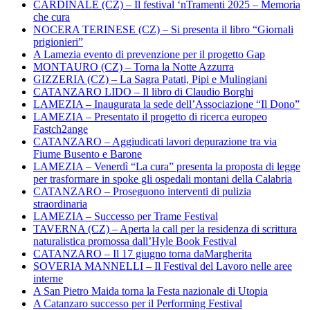
CARDINALE (CZ) – Il festival ‘nTramenti 2025 – Memoria
che cura
NOCERA TERINESE (CZ) – Si presenta il libro “Giornali
prigionieri”
A Lamezia evento di prevenzione per il progetto Gap
MONTAURO (CZ) – Torna la Notte Azzurra
GIZZERIA (CZ) – La Sagra Patati, Pipi e Mulingiani
CATANZARO LIDO – Il libro di Claudio Borghi
LAMEZIA – Inaugurata la sede dell’Associazione “Il Dono”
LAMEZIA – Presentato il progetto di ricerca europeo
Fastch2ange
CATANZARO – Aggiudicati lavori depurazione tra via
Fiume Busento e Barone
LAMEZIA – Venerdì “La cura” presenta la proposta di legge
per trasformare in spoke gli ospedali montani della Calabria
CATANZARO – Proseguono interventi di pulizia
straordinaria
LAMEZIA – Successo per Trame Festival
TAVERNA (CZ) – Aperta la call per la residenza di scrittura
naturalistica promossa dall’Hyle Book Festival
CATANZARO – Il 17 giugno torna daMargherita
SOVERIA MANNELLI – Il Festival del Lavoro nelle aree
interne
A San Pietro Maida torna la Festa nazionale di Utopia
A Catanzaro successo per il Performing Festival