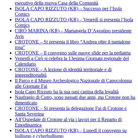
esecutivo della nuova Casa della Comunità
ISOLA CAPO RIZZUTO (KR) – Successo per l’Isola
Comics
ISOLA CAPO RIZZUTO (KR) – Venerdì si presenta l’Isola
Comics
CIRÒ MARINA (KR) – Mariangela D’Agostino presidente
Avis
CROTONE – Si presenta il libro “Andrea oltre il pantalone
rosa”
CROTONE – Il convegno sulle nuove sfide per la pediatria
Venerdì a Cirò si celebra la 13esima Giornata regionale del
Calendario
CROTONE – A lezione di identità territoriale e di
imprenditorialità
Il Parco e il Museo Archeologico Nazionale di Capocolonna
alle Giornate Fai
Isola Capo Rizzuto ha la sua oasi canina della legalità
Naufragio di Cutro, sono passati due anni, ma Crotone non ha
dimenticato
CROTONE – Si presenta la delegazione Fai di Crotone e
Santa Severina
All’Ospedale di Crotone al via i lavori per il Reparto di
Emodinamica
ISOLA CAPO RIZZUTO (KR) – Lunedì il convegno su
bullismo e cyberbullismo