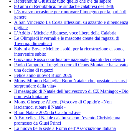
Referendum Giustizia: tutto quello che c’è da sapere
80 anni di Repubblica: tre sindache calabresi del 1946
L’8 marzo occasione per rinnovare l’impegno per la parità di
genere
A San Vincenzo La Costa riflessioni su azzardo e dipendenza
digitale
L’Addio / Michele Albanese, voce libera della Calabria
Le Olimpiadi invernali e le mascotte create dai ragazzi di
Taverna, dimenticati
Salvini a Bova e Melito: i soldi per la ricostruzione ci sono,
intervenire subito
Giovanna Russo coordinatore nazionale garanti dei detenuti
Paolo Campolo, il reggino eroe di Crans Montana: ha salvato
una decina di ragazzi
Felice anno nuovo! Buon 2026
Mons. Mimmo Battaglia: Buon Natale: che possiate lasciarvi
sorprendere dalla vita»
Il messaggio di Natale dell’arcivescovo di CZ Maniago: «Dio
non resta lontano»
Mons. Giuseppe Alberti (Vescovo di Oppido): «Non
lasciamoci rubare il Natale»
Buon Natale 2025 da Calabria.Live
A Bruxelles il Natale calabrese con l’evento Christojenna
promosso da Giusi Princi
La nuova bella sede a Roma dell’Associazione Italiana