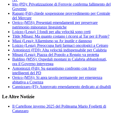
Irto (PD): Privatizzazione di Ferrovie conferma fallimento del
Governo
Rapani (Fdi) chiede sospensione provvedimento per Centrale
del Mercure
Orrico (M5S): Presentati emendamenti per preservare
patrimonio minoranze linguistiche
Loizzo (Lega): I fondi per alta velocità sono certi
Tilde MInasi: Ma quanto costano i ricorsi al Tar per il Ponte?
Miasi (Lega): Allarmismo su Av inutile e dannoso
Loizzo (Lega): Preoccupa furti farmaci oncologici a Cetraro
Antoniozzi (FDI): Alta velocità indispensabile per Calabria
Minasi (Lega): Piazza del Popolo a Reggio va protetta
Baldino (M5S): Ospedali montani in Calabria abbandonati,
ora il Governo intervenga
Antoniozzi (Fdi): Su garantismo confronto con forze
intelligenti del PD
Orrico (M5S): Si apra tavolo permanente per emergenza
abitativa a Cosenza
Cannizzaro (FI): Approvato emendamento dedicato ai disabili
Le Altre Notizie
Il Cartellone inverno 2025 del Politeama Mario Foglietti di
Catanzaro