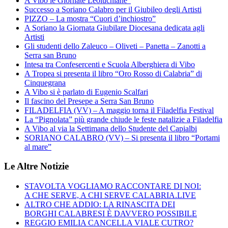
A Vibo le Giornate Leoluchiane”
Successo a Soriano Calabro per il Giubileo degli Artisti
PIZZO – La mostra “Cuori d’inchiostro”
A Soriano la Giornata Giubilare Diocesana dedicata agli
Artisti
Gli studenti dello Zaleuco – Oliveti – Panetta – Zanotti a
Serra san Bruno
Intesa tra Confesercenti e Scuola Alberghiera di Vibo
A Tropea si presenta il libro “Oro Rosso di Calabria” di
Cinquegrana
A Vibo si è parlato di Eugenio Scalfari
Il fascino del Presepe a Serra San Bruno
FILADELFIA (VV) – A maggio torna il Filadelfia Festival
La “Pignolata” più grande chiude le feste natalizie a Filadelfia
A Vibo al via la Settimana dello Studente del Capialbi
SORIANO CALABRO (VV) – Si presenta il libro “Portami
al mare”
Le Altre Notizie
STAVOLTA VOGLIAMO RACCONTARE DI NOI:
A CHE SERVE, A CHI SERVE CALABRIA.LIVE
ALTRO CHE ADDIO: LA RINASCITA DEI
BORGHI CALABRESI È DAVVERO POSSIBILE
REGGIO EMILIA CANCELLA VIALE CUTRO?