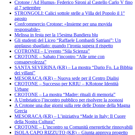
Crotone / Ad Humus- Federico Sironi al Castello Carlo V fino
al 7 settembre
STRONGOLI: Calici sottole stelle a Villa del Popolo il 1°
agosto
Confcommercio Crotone: «Insieme per una movida
responsabile»
Melissa in festa per la 15esima Bandiera blu
Gli studenti del Liceo “Raffaele Lombardi Satriani”: Un
applauso sbagliato: quando l’ironia supera il rispetto
COTRONEI – L’evento “Sila Scienza”
CROTONE – Sabato l’incontro “Alle urne con
consapevolezza”
SANTA SEVERINA (KR) – La mostra “Dario Fo. La Bibbia
dei villani”
MESORACA (KR) – Nuova sede per il Centro Dialisi
CROTONE – Successo per KRIU – KRotone Identità
Urbane
CROTONE – La mostra “Madre: rituali di memoria”
A Umbriatico l’incontro pubblico per risolvere la zoonosi
A Crotone una due giorni sulla rete delle Donne della Magna
Grecia
MESORACA (KR) – L’iniziativa “Made in Italy: Il Cuore
della Nostra Cultura”
CROTONE – L’incontro su Comunità energetiche rinnovabili
ISOLA CAPO RIZZUTO (KR) – Giunta approva progetto