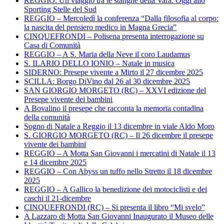
REGGIO: Un viaggio tra le stanghe della Vara. Oggi allo
Sporting Stelle del Sud
REGGIO – Mercoledì la conferenza “Dalla filosofia al corpo:
la nascita del pensiero medico in Magna Grecia”
CINQUEFRONDI – Polisena presenta interrogazione su
Casa di Comunità
REGGIO – A S. Maria della Neve il coro Laudamus
S. ILARIO DELLO IONIO – Natale in musica
SIDERNO: Presepe vivente a Mirto il 27 dicembre 2025
SCILLA: Borgo DiVino dal 26 al 30 dicembre 2025
SAN GIORGIO MORGETO (RC) – XXVI edizione del
Presepe vivente dei bambini
A Bovalino il presepe che racconta la memoria contadina
della comunità
Sogno di Natale a Reggio il 13 dicembre in viale Aldo Moro
S. GIORGIO MORGETO (RC) – Il 26 dicembre il presepe
vivente dei bambini
REGGIO – A Motta San Giovanni i mercatini di Natale il 13
e 14 dicembre 2025
REGGIO – Con Abyss un tuffo nello Stretto il 18 dicembre
2025
REGGIO – A Gallico la benedizione dei motociclisti e dei
caschi il 21-dicembre
CINQUEFRONDI (RC) – Si presenta il libro “Mi svelo”
A Lazzaro di Motta San Giovanni Inaugurato il Museo delle