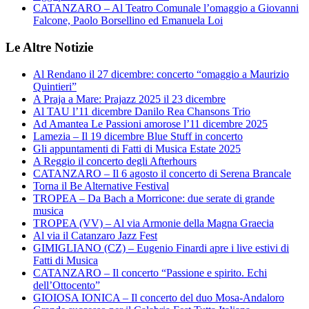
CATANZARO – Al Teatro Comunale l’omaggio a Giovanni
Falcone, Paolo Borsellino ed Emanuela Loi
Le Altre Notizie
Al Rendano il 27 dicembre: concerto “omaggio a Maurizio
Quintieri”
A Praja a Mare: Prajazz 2025 il 23 dicembre
Al TAU l’11 dicembre Danilo Rea Chansons Trio
Ad Amantea Le Passioni amorose l’11 dicembre 2025
Lamezia – Il 19 dicembre Blue Stuff in concerto
Gli appuntamenti di Fatti di Musica Estate 2025
A Reggio il concerto degli Afterhours
CATANZARO – Il 6 agosto il concerto di Serena Brancale
Torna il Be Alternative Festival
TROPEA – Da Bach a Morricone: due serate di grande
musica
TROPEA (VV) – Al via Armonie della Magna Graecia
Al via il Catanzaro Jazz Fest
GIMIGLIANO (CZ) – Eugenio Finardi apre i live estivi di
Fatti di Musica
CATANZARO – Il concerto “Passione e spirito. Echi
dell’Ottocento”
GIOIOSA IONICA – Il concerto del duo Mosa-Andaloro