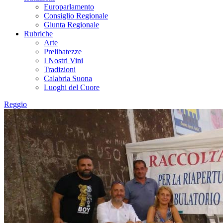
Europarlamento
Consiglio Regionale
Giunta Regionale
Rubriche
Arte
Prelibatezze
I Nostri Vini
Tradizioni
Calabria Suona
Luoghi del Cuore
Reggio