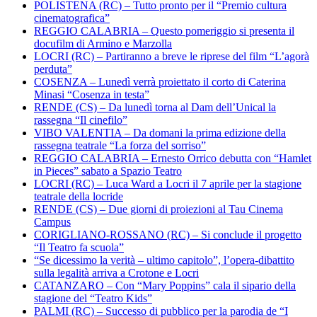
POLISTENA (RC) – Tutto pronto per il “Premio cultura
cinematografica”
REGGIO CALABRIA – Questo pomeriggio si presenta il
docufilm di Armino e Marzolla
LOCRI (RC) – Partiranno a breve le riprese del film “L’agorà
perduta”
COSENZA – Lunedì verrà proiettato il corto di Caterina
Minasi “Cosenza in testa”
RENDE (CS) – Da lunedì torna al Dam dell’Unical la
rassegna “Il cinefilo”
VIBO VALENTIA – Da domani la prima edizione della
rassegna teatrale “La forza del sorriso”
REGGIO CALABRIA – Ernesto Orrico debutta con “Hamlet
in Pieces” sabato a Spazio Teatro
LOCRI (RC) – Luca Ward a Locri il 7 aprile per la stagione
teatrale della locride
RENDE (CS) – Due giorni di proiezioni al Tau Cinema
Campus
CORIGLIANO-ROSSANO (RC) – Si conclude il progetto
“Il Teatro fa scuola”
“Se dicessimo la verità – ultimo capitolo”, l’opera-dibattito
sulla legalità arriva a Crotone e Locri
CATANZARO – Con “Mary Poppins” cala il sipario della
stagione del “Teatro Kids”
PALMI (RC) – Successo di pubblico per la parodia de “I