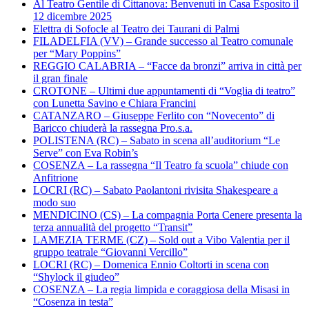
Al Teatro Gentile di Cittanova: Benvenuti in Casa Esposito il
12 dicembre 2025
Elettra di Sofocle al Teatro dei Taurani di Palmi
FILADELFIA (VV) – Grande successo al Teatro comunale
per “Mary Poppins”
REGGIO CALABRIA – “Facce da bronzi” arriva in città per
il gran finale
CROTONE – Ultimi due appuntamenti di “Voglia di teatro”
con Lunetta Savino e Chiara Francini
CATANZARO – Giuseppe Ferlito con “Novecento” di
Baricco chiuderà la rassegna Pro.s.a.
POLISTENA (RC) – Sabato in scena all’auditorium “Le
Serve” con Eva Robin’s
COSENZA – La rassegna “Il Teatro fa scuola” chiude con
Anfitrione
LOCRI (RC) – Sabato Paolantoni rivisita Shakespeare a
modo suo
MENDICINO (CS) – La compagnia Porta Cenere presenta la
terza annualità del progetto “Transit”
LAMEZIA TERME (CZ) – Sold out a Vibo Valentia per il
gruppo teatrale “Giovanni Vercillo”
LOCRI (RC) – Domenica Ennio Coltorti in scena con
“Shylock il giudeo”
COSENZA – La regia limpida e coraggiosa della Misasi in
“Cosenza in testa”