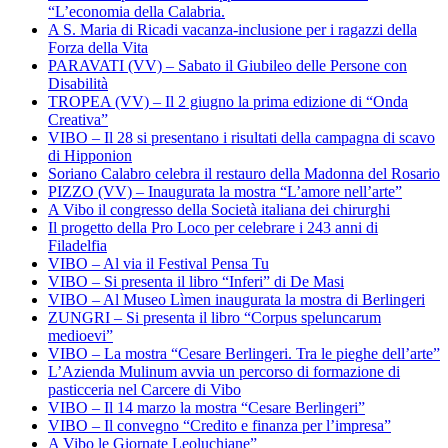
“L’economia della Calabria.
A S. Maria di Ricadi vacanza-inclusione per i ragazzi della
Forza della Vita
PARAVATI (VV) – Sabato il Giubileo delle Persone con
Disabilità
TROPEA (VV) – Il 2 giugno la prima edizione di “Onda
Creativa”
VIBO – Il 28 si presentano i risultati della campagna di scavo
di Hipponion
Soriano Calabro celebra il restauro della Madonna del Rosario
PIZZO (VV) – Inaugurata la mostra “L’amore nell’arte”
A Vibo il congresso della Società italiana dei chirurghi
Il progetto della Pro Loco per celebrare i 243 anni di
Filadelfia
VIBO – Al via il Festival Pensa Tu
VIBO – Si presenta il libro “Inferi” di De Masi
VIBO – Al Museo Lìmen inaugurata la mostra di Berlingeri
ZUNGRI – Si presenta il libro “Corpus speluncarum
medioevi”
VIBO – La mostra “Cesare Berlingeri. Tra le pieghe dell’arte”
L’Azienda Mulinum avvia un percorso di formazione di
pasticceria nel Carcere di Vibo
VIBO – Il 14 marzo la mostra “Cesare Berlingeri”
VIBO – Il convegno “Credito e finanza per l’impresa”
A Vibo le Giornate Leoluchiane”