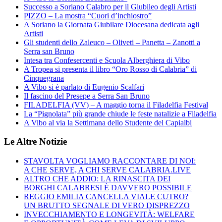
Successo a Soriano Calabro per il Giubileo degli Artisti
PIZZO – La mostra “Cuori d’inchiostro”
A Soriano la Giornata Giubilare Diocesana dedicata agli
Artisti
Gli studenti dello Zaleuco – Oliveti – Panetta – Zanotti a
Serra san Bruno
Intesa tra Confesercenti e Scuola Alberghiera di Vibo
A Tropea si presenta il libro “Oro Rosso di Calabria” di
Cinquegrana
A Vibo si è parlato di Eugenio Scalfari
Il fascino del Presepe a Serra San Bruno
FILADELFIA (VV) – A maggio torna il Filadelfia Festival
La “Pignolata” più grande chiude le feste natalizie a Filadelfia
A Vibo al via la Settimana dello Studente del Capialbi
Le Altre Notizie
STAVOLTA VOGLIAMO RACCONTARE DI NOI:
A CHE SERVE, A CHI SERVE CALABRIA.LIVE
ALTRO CHE ADDIO: LA RINASCITA DEI
BORGHI CALABRESI È DAVVERO POSSIBILE
REGGIO EMILIA CANCELLA VIALE CUTRO?
UN BRUTTO SEGNALE DI VERO DISPREZZO
INVECCHIAMENTO E LONGEVITÀ: WELFARE