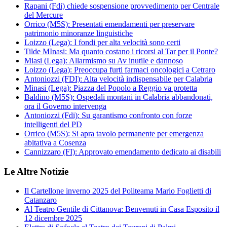
Rapani (Fdi) chiede sospensione provvedimento per Centrale
del Mercure
Orrico (M5S): Presentati emendamenti per preservare
patrimonio minoranze linguistiche
Loizzo (Lega): I fondi per alta velocità sono certi
Tilde MInasi: Ma quanto costano i ricorsi al Tar per il Ponte?
Miasi (Lega): Allarmismo su Av inutile e dannoso
Loizzo (Lega): Preoccupa furti farmaci oncologici a Cetraro
Antoniozzi (FDI): Alta velocità indispensabile per Calabria
Minasi (Lega): Piazza del Popolo a Reggio va protetta
Baldino (M5S): Ospedali montani in Calabria abbandonati,
ora il Governo intervenga
Antoniozzi (Fdi): Su garantismo confronto con forze
intelligenti del PD
Orrico (M5S): Si apra tavolo permanente per emergenza
abitativa a Cosenza
Cannizzaro (FI): Approvato emendamento dedicato ai disabili
Le Altre Notizie
Il Cartellone inverno 2025 del Politeama Mario Foglietti di
Catanzaro
Al Teatro Gentile di Cittanova: Benvenuti in Casa Esposito il
12 dicembre 2025