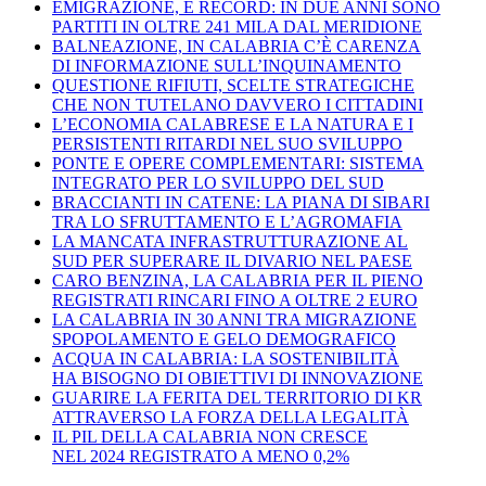
EMIGRAZIONE, È RECORD: IN DUE ANNI SONO
PARTITI IN OLTRE 241 MILA DAL MERIDIONE
BALNEAZIONE, IN CALABRIA C’È CARENZA
DI INFORMAZIONE SULL’INQUINAMENTO
QUESTIONE RIFIUTI, SCELTE STRATEGICHE
CHE NON TUTELANO DAVVERO I CITTADINI
L’ECONOMIA CALABRESE E LA NATURA E I
PERSISTENTI RITARDI NEL SUO SVILUPPO
PONTE E OPERE COMPLEMENTARI: SISTEMA
INTEGRATO PER LO SVILUPPO DEL SUD
BRACCIANTI IN CATENE: LA PIANA DI SIBARI
TRA LO SFRUTTAMENTO E L’AGROMAFIA
LA MANCATA INFRASTRUTTURAZIONE AL
SUD PER SUPERARE IL DIVARIO NEL PAESE
CARO BENZINA, LA CALABRIA PER IL PIENO
REGISTRATI RINCARI FINO A OLTRE 2 EURO
LA CALABRIA IN 30 ANNI TRA MIGRAZIONE
SPOPOLAMENTO E GELO DEMOGRAFICO
ACQUA IN CALABRIA: LA SOSTENIBILITÀ
HA BISOGNO DI OBIETTIVI DI INNOVAZIONE
GUARIRE LA FERITA DEL TERRITORIO DI KR
ATTRAVERSO LA FORZA DELLA LEGALITÀ
IL PIL DELLA CALABRIA NON CRESCE
NEL 2024 REGISTRATO A MENO 0,2%