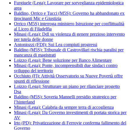
Furgiuele (Lega): Lavorare per sorveglianza epidemiologica
area
Baldino, Orrico e Tucci (M5S): Governo ha abbandonato ex
tirocinanti Mic e Giustizia
Orrico (M5S) interroga ministero Istruzione per conflittualità
al Liceo di Filadelfia
Minasi (Lega): Ddl su violenza di genere prezioso intervento
per tutela delle donne
Antoniozzi (FDI): Sui Lea compiuti progressi
Baldino (M5S): Tribunale di Castrovillari rischia paralisi per
mancanza di magistrati
Loizzo (Lega): Bene soluzione per Banco Alimentare
Minasi (Lega): Ponte, incomprensibili due sindaci contro
sviluppo del territorio
Occhiuto (FI): Attività Osservatorio su Nuove Povertà offre
spunti di riflessione
Loizzo (Lega): Strutturare un piano per rilanciare progetto
Dsa
Baldino (M5S): Soveria Mannelli presidio strategico per
l’hinterland
Minasi (Lega): Calabria da sempre terra di accoglienza
Minasi (Lega): Da Governo investimenti di portata storica per
AV
Irto (PD): Privatizzazione di Ferrovie conferma fallimento del
Governo