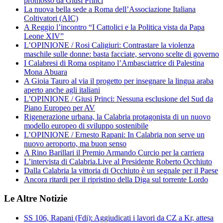
promosso da Giusi Princi
La nuova bella sede a Roma dell’Associazione Italiana
Coltivatori (AIC)
A Reggio l’incontro “I Cattolici e la Politica vista da Papa
Leone XIV”
L’OPINIONE / Rosi Caligiuri: Contrastare la violenza
maschile sulle donne: basta facciate, servono scelte di governo
I Calabresi di Roma ospitano l’Ambasciatrice di Palestina
Mona Abuara
A Gioia Tauro al via il progetto per insegnare la lingua araba
aperto anche agli italiani
L’OPINIONE / Giusi Princi: Nessuna esclusione del Sud da
Piano Europeo per AV
Rigenerazione urbana, la Calabria protagonista di un nuovo
modello europeo di sviluppo sostenibile
L’OPINIONE / Ernesto Rapani: In Calabria non serve un
nuovo aeroporto, ma buon senso
A Rino Barillari il Premio Armando Curcio per la carriera
L’intervista di Calabria.Live al Presidente Roberto Occhiuto
Dalla Calabria la vittoria di Occhiuto è un segnale per il Paese
Ancora ritardi per il ripristino della Diga sul torrente Lordo
Le Altre Notizie
SS 106, Rapani (Fdi): Aggiudicati i lavori da CZ a Kr, attesa