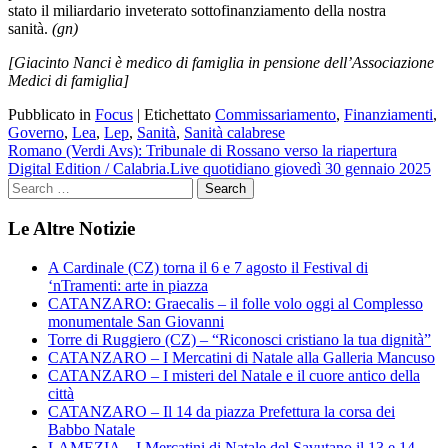
stato il miliardario inveterato sottofinanziamento della nostra
sanità.
(gn)
[Giacinto Nanci è medico di famiglia in pensione dell’Associazione
Medici di famiglia]
Pubblicato in
Focus
|
Etichettato
Commissariamento
,
Finanziamenti
,
Governo
,
Lea
,
Lep
,
Sanità
,
Sanità calabrese
Navigazione
Romano (Verdi Avs): Tribunale di Rossano verso la riapertura
Digital Edition / Calabria.Live quotidiano giovedì 30 gennaio 2025
articoli
Le Altre Notizie
A Cardinale (CZ) torna il 6 e 7 agosto il Festival di
‘nTramenti: arte in piazza
CATANZARO: Graecalis – il folle volo oggi al Complesso
monumentale San Giovanni
Torre di Ruggiero (CZ) – “Riconosci cristiano la tua dignità”
CATANZARO – I Mercatini di Natale alla Galleria Mancuso
CATANZARO – I misteri del Natale e il cuore antico della
città
CATANZARO – Il 14 da piazza Prefettura la corsa dei
Babbo Natale
LAMEZIA – I Mercatini di Natale del Savutano il 13 e 14