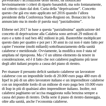
prevedendo l’accettazione dello stesso, ha modificato
lievissimamente i criteri di riparto basandoli, ma solo lontanamente,
sul criterio citato dal dott. Curia della “deprivazione”. Concetto
questo che già era stato applicato nel 2016 quando l’allora
presidente della Conferenza Stato-Regioni on. Bonaccini lo ha
annunciato ma in modo (è parola sua) “parzialissimo”.
Ebbene nel 2017 in base a questa “parzialissima” applicazione del
concetto di deprivazione alla Calabria sono arrivati 29 milioni di
euro e a tutto il sud ben 482 milioni in più. Basterebbe moltiplicare
questo dato per quattro e poi per i 30 anni in cui non è stato fatto per
capire l’enorme (molti miliardi) sottofinanziamento della sanità
calabrese e meridionale. Ovviamente, la modifica non è stata né
ampliata né riproposta. Ma c’è un ultimo elemento da tenere in
considerazione, ed è il fatto che noi calabresi paghiamo più tasse
degli altri italiani proprio a causa del piano di rientro.
Per risanare il presunto deficit sanitario calabrese un lavoratore
calabrese con un imponibile lordo di 20.000 euro paga 480 euro di
Irpef in più di un altro lavoratore italiano e un imprenditore calabrese
con un imponibile lordo di un milione di euro paga ben 10.000 euro
di Irap in più di qualsiasi altro imprenditore italiano. Inoltre, noi
calabresi paghiamo un’accisa maggiorata sulla benzina sempre a
causa del piano di rientro. Della serie il piano di rientro danneggia,
oltre alla sanità, anche l’economia calabrese.