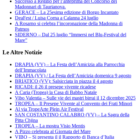
Successo a Reggio per l’anteprima del Concorso dei
Madonnari di Taurianova.
GERACE – La 25esima edizione di Borgo Incantato
DeaFest / Luisa Corna a Calanna 24 luglio
A Rosarno si celebra l’incoronazione della Madonna di
Patmos
SIDERNO – Dal 25 luglio “Immersi nel Blu-Festival del
Mare”
Le Altre Notizie
DRAPIA (VV) – La Festa dell’Amicizia alla Parrocchia
dell’Immacolata
DRAPIA (VV) / La Festa dell’Amicizia domenica 9 agosto
BRIATICO (VV): Salsicciata in piazza il 4 agosto
RICADI: il 26 il presepe vivente ricadese
A Caria (Tropea) la Casa di Babbo Natale
Vibo Valentia – Sulle vie dei mastri birrai il 12 dicembre 2025
TROPEA – Il Presepe Vivente al Convento dei Frati Minori
Al via TropeArte Plein Air Festival
SAN COSTANTINO CALABRO (VV) – La Sagra della
Pitta Chjina
TROPEA – La mostra Visio Mentis
A Pizzo celebrata al Giornata del Mare
VIBO – Si presenta il il Rapporto di Banca d’Italia