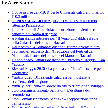
Le Altre Notizie
Nuove risorse dal MIUR per le Università calabresi: in arrivo
110,3 milioni
OPPIDO MAMERTINA (RC) – Domani sera il Premio
letterario Palazzaccio
Parco Marino di Amendolara: educazione ambientale e
bandiera blu contro il degrado
A Palmi grande interesse per “Il Vento di Dahkla e il sole
della Calabria” del console Naccari
Dal Nostos alla Tornanza: quando il ritorno diventa futuro
Taurianova: successo dell’XI edizione del Festival dei
Madonnari. Plauso del console del Marocco Naccari
Il neo sindaco Cannizzaro incontra il prefetto di Reggio Clara
Vaccaro
Elezioni Reggio 2026 / La politica che “buca” i social e perde
il consenso
Vinitaly 2026: 101 aziende calabresi per mostrare le
eccellenze della regione
Vinitaly: per il vino calabrese un futuro di crescita e sviluppo
Stop Commissariamento Sanità /1 – L’esultanza del
centrodestra
Stop Commissariamento Sanità /2 – L’opposizione frena
l’entusiasmo
Francesco Cannizzaro: mi candido a sindaco di Reggio