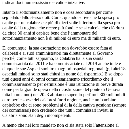
indicandoci numerosissime e valide iniziative.
Intanto il sottofinanziamento non è cosa secondaria per come
segnalato dallo stesso dott. Curia, quando scrive che la spesa pro
capite per un calabrese è più di dieci volte inferiore alla spesa pro
capite della regione che riceve più fondi e se si calcola che ciò dura
da circa 30 anni si capisce bene che l’ammontare del
sottofinanziamento non è di milioni di euro ma di miliardi di euro.
E, comunque, la sua esortazione non dovrebbe essere fatta ai
calabresi e ai suoi amministratori ma direttamente al Governo
perché, come tutti sappiamo, la Calabria ha la sua sanità
commissariata dal 2011 e ha commissariate dal 2019 anche tutte e
cinque le sue Asp e i suoi tre maggiori ospedali regionali (gli altri 18
ospedali minori sono stati chiusi in nome del risparmio.) E se dopo
tutti questi anni di omni commissariamento (ricordiamo che il
commissariamento per definizione è una istituzione di breve durata
come per la grande opera della ricostruzione del ponte di Genova
fatta in un anno) nel 2023 abbiamo superato perfino i 300 milioni di
euro per le spese dei calabresi fuori regione, anche un bambino
capirebbe che ci sono problemi al di la della cattiva gestione (sempre
dei commissari) non credendo che tutti i commissari inviati in
Calabria sono stati degli incompetenti.
A meno che nel loro mandato non ci sia stata solo l’attenzione al