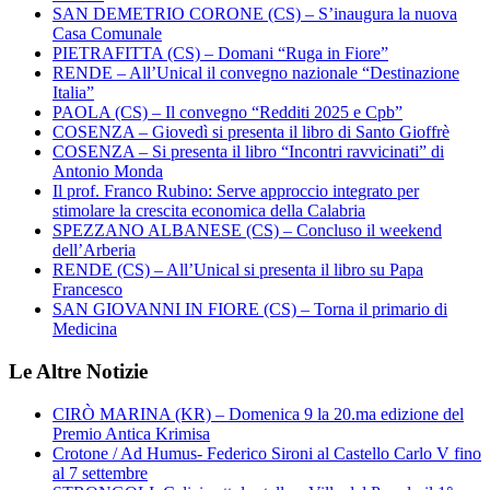
SAN DEMETRIO CORONE (CS) – S’inaugura la nuova
Casa Comunale
PIETRAFITTA (CS) – Domani “Ruga in Fiore”
RENDE – All’Unical il convegno nazionale “Destinazione
Italia”
PAOLA (CS) – Il convegno “Redditi 2025 e Cpb”
COSENZA – Giovedì si presenta il libro di Santo Gioffrè
COSENZA – Si presenta il libro “Incontri ravvicinati” di
Antonio Monda
Il prof. Franco Rubino: Serve approccio integrato per
stimolare la crescita economica della Calabria
SPEZZANO ALBANESE (CS) – Concluso il weekend
dell’Arberia
RENDE (CS) – All’Unical si presenta il libro su Papa
Francesco
SAN GIOVANNI IN FIORE (CS) – Torna il primario di
Medicina
Le Altre Notizie
CIRÒ MARINA (KR) – Domenica 9 la 20.ma edizione del
Premio Antica Krimisa
Crotone / Ad Humus- Federico Sironi al Castello Carlo V fino
al 7 settembre