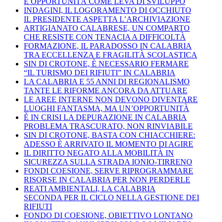
E OPPORTUNITÀ COME LEVA DI SVILUPPO
INDAGINI, IL LOGORAMENTO DI OCCHIUTO
IL PRESIDENTE ASPETTA L’ARCHIVIAZIONE
ARTIGIANATO CALABRESE, UN COMPARTO
CHE RESISTE CON TENACIA A DIFFICOLTÀ
FORMAZIONE, IL PARADOSSO IN CALABRIA
TRA ECCELLENZA E FRAGILITÀ SCOLASTICA
SIN DI CROTONE, È NECESSARIO FERMARE
“IL TURISMO DEI RIFIUTI” IN CALABRIA
LA CALABRIA E 55 ANNI DI REGIONALISMO
TANTE LE RIFORME ANCORA DA ATTUARE
LE AREE INTERNE NON DEVONO DIVENTARE
LUOGHI FANTASMA, MA UN’OPPORTUNITÀ
È IN CRISI LA DEPURAZIONE IN CALABRIA
PROBLEMA TRASCURATO, NON RINVIABILE
SIN DI CROTONE, BASTA CON CHIACCHIERE:
ADESSO È ARRIVATO IL MOMENTO DI AGIRE
IL DIRITTO NEGATO ALLA MOBILITÀ IN
SICUREZZA SULLA STRADA IONIO-TIRRENO
FONDI COESIONE, SERVE RIPROGRAMMARE
RISORSE IN CALABRIA PER NON PERDERLE
REATI AMBIENTALI, LA CALABRIA
SECONDA PER IL CICLO NELLA GESTIONE DEI
RIFIUTI
FONDO DI COESIONE, OBIETTIVO LONTANO