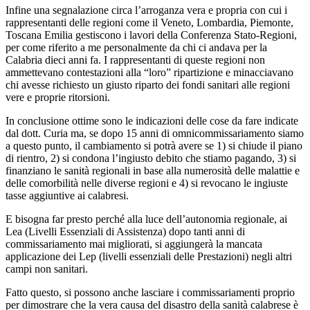
Infine una segnalazione circa l’arroganza vera e propria con cui i
rappresentanti delle regioni come il Veneto, Lombardia, Piemonte,
Toscana Emilia gestiscono i lavori della Conferenza Stato-Regioni,
per come riferito a me personalmente da chi ci andava per la
Calabria dieci anni fa. I rappresentanti di queste regioni non
ammettevano contestazioni alla “loro” ripartizione e minacciavano
chi avesse richiesto un giusto riparto dei fondi sanitari alle regioni
vere e proprie ritorsioni.
In conclusione ottime sono le indicazioni delle cose da fare indicate
dal dott. Curia ma, se dopo 15 anni di omnicommissariamento siamo
a questo punto, il cambiamento si potrà avere se 1) si chiude il piano
di rientro, 2) si condona l’ingiusto debito che stiamo pagando, 3) si
finanziano le sanità regionali in base alla numerosità delle malattie e
delle comorbilità nelle diverse regioni e 4) si revocano le ingiuste
tasse aggiuntive ai calabresi.
E bisogna far presto perché alla luce dell’autonomia regionale, ai
Lea (Livelli Essenziali di Assistenza) dopo tanti anni di
commissariamento mai migliorati, si aggiungerà la mancata
applicazione dei Lep (livelli essenziali delle Prestazioni) negli altri
campi non sanitari.
Fatto questo, si possono anche lasciare i commissariamenti proprio
per dimostrare che la vera causa del disastro della sanità calabrese è