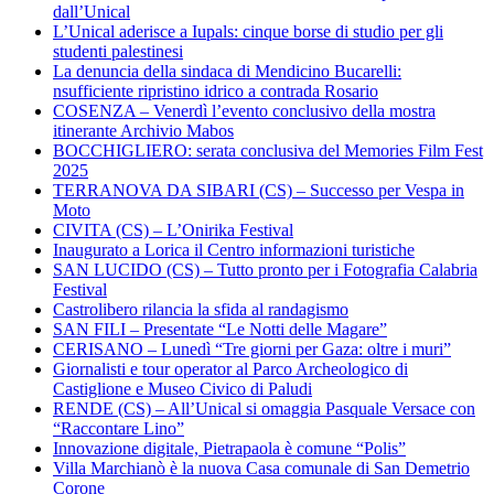
dall’Unical
L’Unical aderisce a Iupals: cinque borse di studio per gli
studenti palestinesi
La denuncia della sindaca di Mendicino Bucarelli:
nsufficiente ripristino idrico a contrada Rosario
COSENZA – Venerdì l’evento conclusivo della mostra
itinerante Archivio Mabos
BOCCHIGLIERO: serata conclusiva del Memories Film Fest
2025
TERRANOVA DA SIBARI (CS) – Successo per Vespa in
Moto
CIVITA (CS) – L’Onirika Festival
Inaugurato a Lorica il Centro informazioni turistiche
SAN LUCIDO (CS) – Tutto pronto per i Fotografia Calabria
Festival
Castrolibero rilancia la sfida al randagismo
SAN FILI – Presentate “Le Notti delle Magare”
CERISANO – Lunedì “Tre giorni per Gaza: oltre i muri”
Giornalisti e tour operator al Parco Archeologico di
Castiglione e Museo Civico di Paludi
RENDE (CS) – All’Unical si omaggia Pasquale Versace con
“Raccontare Lino”
Innovazione digitale, Pietrapaola è comune “Polis”
Villa Marchianò è la nuova Casa comunale di San Demetrio
Corone