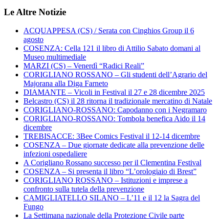
Le Altre Notizie
ACQUAPPESA (CS) / Serata con Cinghios Group il 6
agosto
COSENZA: Cella 121 il libro di Attilio Sabato domani al
Museo multimediale
MARZI (CS) – Venerdì “Radici Reali”
CORIGLIANO ROSSANO – Gli studenti dell’Agrario del
Majorana alla Diga Farneto
DIAMANTE – Vicoli in Festival il 27 e 28 dicembre 2025
Belcastro (CS) il 28 ritorna il tradizionale mercatino di Natale
CORIGLIANO-ROSSANO: Capodanno con i Negramaro
CORIGLIANO-ROSSANO: Tombola benefica Aido il 14
dicembre
TREBISACCE: 3Bee Comics Festival il 12-14 dicembre
COSENZA – Due giornate dedicate alla prevenzione delle
infezioni ospedaliere
A Corigliano Rossano successo per il Clementina Festival
COSENZA – Si presenta il libro “L’orologiaio di Brest”
CORIGLIANO ROSSANO – Istituzioni e imprese a
confronto sulla tutela della prevenzione
CAMIGLIATELLO SILANO – L’11 e il 12 la Sagra del
Fungo
La Settimana nazionale della Protezione Civile parte