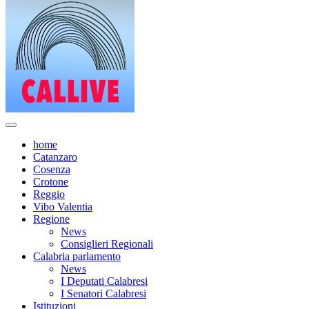
home
Catanzaro
Cosenza
Crotone
Reggio
Vibo Valentia
Regione
News
Consiglieri Regionali
Calabria parlamento
News
I Deputati Calabresi
I Senatori Calabresi
Istituzioni