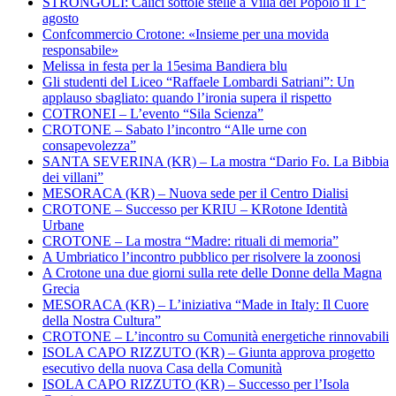
STRONGOLI: Calici sottole stelle a Villa del Popolo il 1°
agosto
Confcommercio Crotone: «Insieme per una movida
responsabile»
Melissa in festa per la 15esima Bandiera blu
Gli studenti del Liceo “Raffaele Lombardi Satriani”: Un
applauso sbagliato: quando l’ironia supera il rispetto
COTRONEI – L’evento “Sila Scienza”
CROTONE – Sabato l’incontro “Alle urne con
consapevolezza”
SANTA SEVERINA (KR) – La mostra “Dario Fo. La Bibbia
dei villani”
MESORACA (KR) – Nuova sede per il Centro Dialisi
CROTONE – Successo per KRIU – KRotone Identità
Urbane
CROTONE – La mostra “Madre: rituali di memoria”
A Umbriatico l’incontro pubblico per risolvere la zoonosi
A Crotone una due giorni sulla rete delle Donne della Magna
Grecia
MESORACA (KR) – L’iniziativa “Made in Italy: Il Cuore
della Nostra Cultura”
CROTONE – L’incontro su Comunità energetiche rinnovabili
ISOLA CAPO RIZZUTO (KR) – Giunta approva progetto
esecutivo della nuova Casa della Comunità
ISOLA CAPO RIZZUTO (KR) – Successo per l’Isola