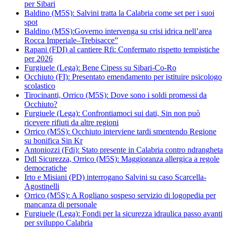
per Sibari
Baldino (M5S): Salvini tratta la Calabria come set per i suoi
spot
Baldino (M5S):Governo intervenga su crisi idrica nell’area
Rocca Imperiale–Trebisacce”
Rapani (FDI) al cantiere Rfi: Confermato rispetto tempistiche
per 2026
Furgiuele (Lega): Bene Cipess su Sibari-Co-Ro
Occhiuto (FI): Presentato emendamento per istituire psicologo
scolastico
Tirocinanti, Orrico (M5S): Dove sono i soldi promessi da
Occhiuto?
Furgiuele (Lega): Confrontiamoci sui dati, Sin non può
ricevere rifiuti da altre regioni
Orrico (M5S): Occhiuto interviene tardi smentendo Regione
su bonifica Sin Kr
Antoniozzi (Fdi): Stato presente in Calabria contro ndrangheta
Ddl Sicurezza, Orrico (M5S): Maggioranza allergica a regole
democratiche
Irto e Misiani (PD) interrogano Salvini su caso Scarcella-
Agostinelli
Orrico (M5S): A Rogliano sospeso servizio di logopedia per
mancanza di personale
Furgiuele (Lega): Fondi per la sicurezza idraulica passo avanti
per sviluppo Calabria