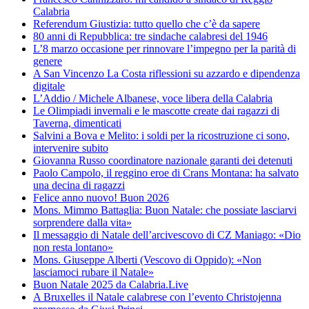
Calabria
Referendum Giustizia: tutto quello che c’è da sapere
80 anni di Repubblica: tre sindache calabresi del 1946
L’8 marzo occasione per rinnovare l’impegno per la parità di
genere
A San Vincenzo La Costa riflessioni su azzardo e dipendenza
digitale
L’Addio / Michele Albanese, voce libera della Calabria
Le Olimpiadi invernali e le mascotte create dai ragazzi di
Taverna, dimenticati
Salvini a Bova e Melito: i soldi per la ricostruzione ci sono,
intervenire subito
Giovanna Russo coordinatore nazionale garanti dei detenuti
Paolo Campolo, il reggino eroe di Crans Montana: ha salvato
una decina di ragazzi
Felice anno nuovo! Buon 2026
Mons. Mimmo Battaglia: Buon Natale: che possiate lasciarvi
sorprendere dalla vita»
Il messaggio di Natale dell’arcivescovo di CZ Maniago: «Dio
non resta lontano»
Mons. Giuseppe Alberti (Vescovo di Oppido): «Non
lasciamoci rubare il Natale»
Buon Natale 2025 da Calabria.Live
A Bruxelles il Natale calabrese con l’evento Christojenna