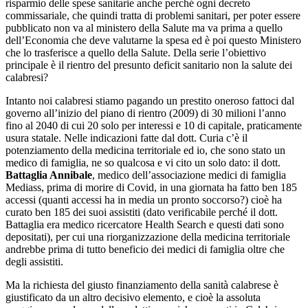
risparmio delle spese sanitarie anche perché ogni decreto
commissariale, che quindi tratta di problemi sanitari, per poter essere
pubblicato non va al ministero della Salute ma va prima a quello
dell’Economia che deve valutarne la spesa ed è poi questo Ministero
che lo trasferisce a quello della Salute. Della serie l’obiettivo
principale è il rientro del presunto deficit sanitario non la salute dei
calabresi?
Intanto noi calabresi stiamo pagando un prestito oneroso fattoci dal
governo all’inizio del piano di rientro (2009) di 30 milioni l’anno
fino al 2040 di cui 20 solo per interessi e 10 di capitale, praticamente
usura statale. Nelle indicazioni fatte dal dott. Curia c’è il
potenziamento della medicina territoriale ed io, che sono stato un
medico di famiglia, ne so qualcosa e vi cito un solo dato: il dott.
Battaglia Annibale
, medico dell’associazione medici di famiglia
Mediass, prima di morire di Covid, in una giornata ha fatto ben 185
accessi (quanti accessi ha in media un pronto soccorso?) cioè ha
curato ben 185 dei suoi assistiti (dato verificabile perché il dott.
Battaglia era medico ricercatore Health Search e questi dati sono
depositati), per cui una riorganizzazione della medicina territoriale
andrebbe prima di tutto beneficio dei medici di famiglia oltre che
degli assistiti.
Ma la richiesta del giusto finanziamento della sanità calabrese è
giustificato da un altro decisivo elemento, e cioè la assoluta