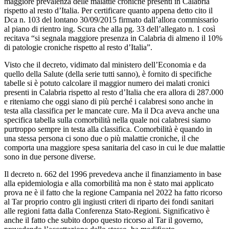
maggiore prevalenza delle malattie croniche presenti in Calabria
rispetto al resto d’Italia. Per certificare quanto appena detto cito il
Dca n. 103 del lontano 30/09/2015 firmato dall’allora commissario
al piano di rientro ing. Scura che alla pg. 33 dell’allegato n. 1 così
recitava “si segnala maggiore presenza in Calabria di almeno il 10%
di patologie croniche rispetto al resto d’Italia”.
Visto che il decreto, vidimato dal ministero dell’Economia e da
quello della Salute (della serie tutti sanno), è fornito di specifiche
tabelle si è potuto calcolare il maggior numero dei malati cronici
presenti in Calabria rispetto al resto d’Italia che era allora di 287.000
e riteniamo che oggi siano di più perché i calabresi sono anche in
testa alla classifica per le mancate cure. Ma il Dca aveva anche una
specifica tabella sulla comorbilità nella quale noi calabresi siamo
purtroppo sempre in testa alla classifica. Comorbilità è quando in
una stessa persona ci sono due o più malattie croniche, il che
comporta una maggiore spesa sanitaria del caso in cui le due malattie
sono in due persone diverse.
Il decreto n. 662 del 1996 prevedeva anche il finanziamento in base
alla epidemiologia e alla comorbilità ma non è stato mai applicato
prova ne è il fatto che la regione Campania nel 2022 ha fatto ricorso
al Tar proprio contro gli ingiusti criteri di riparto dei fondi sanitari
alle regioni fatta dalla Conferenza Stato-Regioni. Significativo è
anche il fatto che subito dopo questo ricorso al Tar il governo,