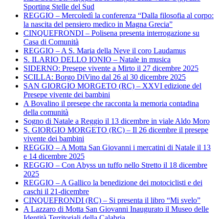
Sporting Stelle del Sud
REGGIO – Mercoledì la conferenza “Dalla filosofia al corpo:
la nascita del pensiero medico in Magna Grecia”
CINQUEFRONDI – Polisena presenta interrogazione su
Casa di Comunità
REGGIO – A S. Maria della Neve il coro Laudamus
S. ILARIO DELLO IONIO – Natale in musica
SIDERNO: Presepe vivente a Mirto il 27 dicembre 2025
SCILLA: Borgo DiVino dal 26 al 30 dicembre 2025
SAN GIORGIO MORGETO (RC) – XXVI edizione del
Presepe vivente dei bambini
A Bovalino il presepe che racconta la memoria contadina
della comunità
Sogno di Natale a Reggio il 13 dicembre in viale Aldo Moro
S. GIORGIO MORGETO (RC) – Il 26 dicembre il presepe
vivente dei bambini
REGGIO – A Motta San Giovanni i mercatini di Natale il 13
e 14 dicembre 2025
REGGIO – Con Abyss un tuffo nello Stretto il 18 dicembre
2025
REGGIO – A Gallico la benedizione dei motociclisti e dei
caschi il 21-dicembre
CINQUEFRONDI (RC) – Si presenta il libro “Mi svelo”
A Lazzaro di Motta San Giovanni Inaugurato il Museo delle
Identità Territoriali della Calabria