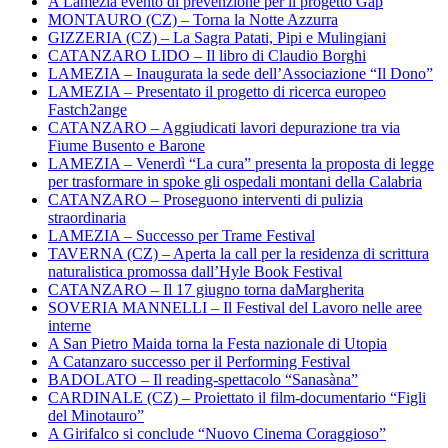
A Lamezia evento di prevenzione per il progetto Gap
MONTAURO (CZ) – Torna la Notte Azzurra
GIZZERIA (CZ) – La Sagra Patati, Pipi e Mulingiani
CATANZARO LIDO – Il libro di Claudio Borghi
LAMEZIA – Inaugurata la sede dell’Associazione “Il Dono”
LAMEZIA – Presentato il progetto di ricerca europeo
Fastch2ange
CATANZARO – Aggiudicati lavori depurazione tra via
Fiume Busento e Barone
LAMEZIA – Venerdì “La cura” presenta la proposta di legge
per trasformare in spoke gli ospedali montani della Calabria
CATANZARO – Proseguono interventi di pulizia
straordinaria
LAMEZIA – Successo per Trame Festival
TAVERNA (CZ) – Aperta la call per la residenza di scrittura
naturalistica promossa dall’Hyle Book Festival
CATANZARO – Il 17 giugno torna daMargherita
SOVERIA MANNELLI – Il Festival del Lavoro nelle aree
interne
A San Pietro Maida torna la Festa nazionale di Utopia
A Catanzaro successo per il Performing Festival
BADOLATO – Il reading-spettacolo “Sanasàna”
CARDINALE (CZ) – Proiettato il film-documentario “Figli
del Minotauro”
A Girifalco si conclude “Nuovo Cinema Coraggioso”