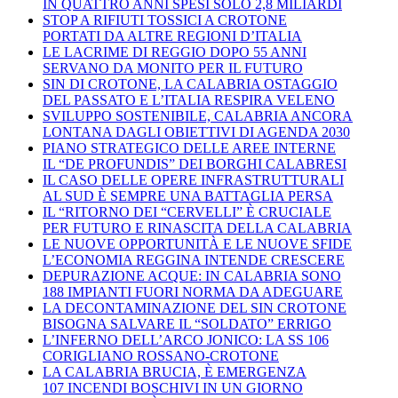
IN QUATTRO ANNI SPESI SOLO 2,8 MILIARDI
STOP A RIFIUTI TOSSICI A CROTONE
PORTATI DA ALTRE REGIONI D’ITALIA
LE LACRIME DI REGGIO DOPO 55 ANNI
SERVANO DA MONITO PER IL FUTURO
SIN DI CROTONE, LA CALABRIA OSTAGGIO
DEL PASSATO E L’ITALIA RESPIRA VELENO
SVILUPPO SOSTENIBILE, CALABRIA ANCORA
LONTANA DAGLI OBIETTIVI DI AGENDA 2030
PIANO STRATEGICO DELLE AREE INTERNE
IL “DE PROFUNDIS” DEI BORGHI CALABRESI
IL CASO DELLE OPERE INFRASTRUTTURALI
AL SUD È SEMPRE UNA BATTAGLIA PERSA
IL “RITORNO DEI “CERVELLI” È CRUCIALE
PER FUTURO E RINASCITA DELLA CALABRIA
LE NUOVE OPPORTUNITÀ E LE NUOVE SFIDE
L’ECONOMIA REGGINA INTENDE CRESCERE
DEPURAZIONE ACQUE: IN CALABRIA SONO
188 IMPIANTI FUORI NORMA DA ADEGUARE
LA DECONTAMINAZIONE DEL SIN CROTONE
BISOGNA SALVARE IL “SOLDATO” ERRIGO
L’INFERNO DELL’ARCO JONICO: LA SS 106
CORIGLIANO ROSSANO-CROTONE
LA CALABRIA BRUCIA, È EMERGENZA
107 INCENDI BOSCHIVI IN UN GIORNO