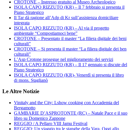
CROTONE – Ingresso gratuito al Museo Archeologico
ISOLA CAPO RIZZUTO (KR) – Il 7 febbraio si presenta il
Piano Strategico
Il Tar dà ragione all’Adp di Kr sull’assistenza domiciliare
integrata
ISOLA CAPO RIZZUTO (KR) – Al via il progetto
ambientale “Compostiamoci bene”
CROTONE – Presentato il master “La filiera digitale dei beni
culturali”
CROTONE – Si presenta il master “La filiera digitale dei ben
culturali”
L’Asp Crotone prosegue nel miglioramento dei servizi
ISOLA CAPO RIZZUTO (KR) – Il 17 gennaio si discute del
Piano Strategico
ISOLA CAPO RIZZUTO (KR)- Venerdì si presenta il libro
di mons. Staglianò
Le Altre Notizie
Vinitaly and the City: Lshow cooking con Accademia del
Bergamotto
GAMBARIE D’ASPROTONTE (RC) – Natale Pace e il suo
libro su Domenico Zappone
REGGIO / A Pellaro VIII Jamu Festival
REGGIO: Un viaggio tra le stanghe della Vara. Oggi allo