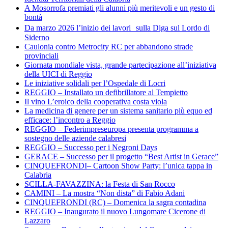
A Mosorrofa premiati gli alunni più meritevoli e un gesto di
bontà
Da marzo 2026 l’inizio dei lavori sulla Diga sul Lordo di
Siderno
Caulonia contro Metrocity RC per abbandono strade
provinciali
Giornata mondiale vista, grande partecipazione all’iniziativa
della UICI di Reggio
Le iniziative solidali per l’Ospedale di Locri
REGGIO – Installato un defibrillatore al Tempietto
Il vino L’eroico della cooperativa costa viola
La medicina di genere per un sistema sanitario più equo ed
efficace: l’incontro a Reggio
REGGIO – Federimpreseuropa presenta programma a
sostegno delle aziende calabresi
REGGIO – Successo per i Negroni Days
GERACE – Successo per il progetto “Best Artist in Gerace”
CINQUEFRONDI– Cartoon Show Party: l’unica tappa in
Calabria
SCILLA-FAVAZZINA: la Festa di San Rocco
CAMINI – La mostra “Non dista” di Fabio Adani
CINQUEFRONDI (RC) – Domenica la sagra contadina
REGGIO – Inaugurato il nuovo Lungomare Cicerone di
Lazzaro