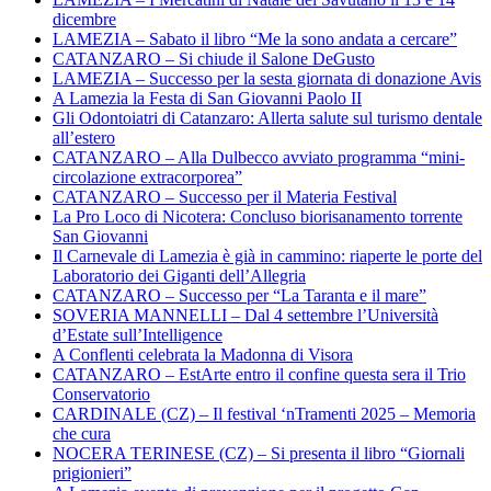
dicembre
LAMEZIA – Sabato il libro “Me la sono andata a cercare”
CATANZARO – Si chiude il Salone DeGusto
LAMEZIA – Successo per la sesta giornata di donazione Avis
A Lamezia la Festa di San Giovanni Paolo II
Gli Odontoiatri di Catanzaro: Allerta salute sul turismo dentale
all’estero
CATANZARO – Alla Dulbecco avviato programma “mini-
circolazione extracorporea”
CATANZARO – Successo per il Materia Festival
La Pro Loco di Nicotera: Concluso biorisanamento torrente
San Giovanni
Il Carnevale di Lamezia è già in cammino: riaperte le porte del
Laboratorio dei Giganti dell’Allegria
CATANZARO – Successo per “La Taranta e il mare”
SOVERIA MANNELLI – Dal 4 settembre l’Università
d’Estate sull’Intelligence
A Conflenti celebrata la Madonna di Visora
CATANZARO – EstArte entro il confine questa sera il Trio
Conservatorio
CARDINALE (CZ) – Il festival ‘nTramenti 2025 – Memoria
che cura
NOCERA TERINESE (CZ) – Si presenta il libro “Giornali
prigionieri”