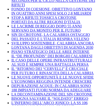
SECONDA PER IL CICLO NELLA GESTIONE DEI
RIFIUTI
FONDO DI COESIONE, OBIETTIVO LONTANO
IN QUATTRO ANNI SPESI SOLO 2,8 MILIARDI
STOP A RIFIUTI TOSSICI A CROTONE
PORTATI DA ALTRE REGIONI D’ITALIA
LE LACRIME DI REGGIO DOPO 55 ANNI
SERVANO DA MONITO PER IL FUTURO
SIN DI CROTONE, LA CALABRIA OSTAGGIO
DEL PASSATO E L’ITALIA RESPIRA VELENO
SVILUPPO SOSTENIBILE, CALABRIA ANCORA
LONTANA DAGLI OBIETTIVI DI AGENDA 2030
PIANO STRATEGICO DELLE AREE INTERNE
IL “DE PROFUNDIS” DEI BORGHI CALABRESI
IL CASO DELLE OPERE INFRASTRUTTURALI
AL SUD È SEMPRE UNA BATTAGLIA PERSA
IL “RITORNO DEI “CERVELLI” È CRUCIALE
PER FUTURO E RINASCITA DELLA CALABRIA
LE NUOVE OPPORTUNITÀ E LE NUOVE SFIDE
L’ECONOMIA REGGINA INTENDE CRESCERE
DEPURAZIONE ACQUE: IN CALABRIA SONO
188 IMPIANTI FUORI NORMA DA ADEGUARE
LA DECONTAMINAZIONE DEL SIN CROTONE
BISOGNA SALVARE IL “SOLDATO” ERRIGO
L’INFERNO DELL’ARCO JONICO: LA SS 106