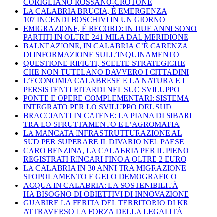
CORIGLIANO ROSSANO-CROTONE
LA CALABRIA BRUCIA, È EMERGENZA
107 INCENDI BOSCHIVI IN UN GIORNO
EMIGRAZIONE, È RECORD: IN DUE ANNI SONO
PARTITI IN OLTRE 241 MILA DAL MERIDIONE
BALNEAZIONE, IN CALABRIA C’È CARENZA
DI INFORMAZIONE SULL’INQUINAMENTO
QUESTIONE RIFIUTI, SCELTE STRATEGICHE
CHE NON TUTELANO DAVVERO I CITTADINI
L’ECONOMIA CALABRESE E LA NATURA E I
PERSISTENTI RITARDI NEL SUO SVILUPPO
PONTE E OPERE COMPLEMENTARI: SISTEMA
INTEGRATO PER LO SVILUPPO DEL SUD
BRACCIANTI IN CATENE: LA PIANA DI SIBARI
TRA LO SFRUTTAMENTO E L’AGROMAFIA
LA MANCATA INFRASTRUTTURAZIONE AL
SUD PER SUPERARE IL DIVARIO NEL PAESE
CARO BENZINA, LA CALABRIA PER IL PIENO
REGISTRATI RINCARI FINO A OLTRE 2 EURO
LA CALABRIA IN 30 ANNI TRA MIGRAZIONE
SPOPOLAMENTO E GELO DEMOGRAFICO
ACQUA IN CALABRIA: LA SOSTENIBILITÀ
HA BISOGNO DI OBIETTIVI DI INNOVAZIONE
GUARIRE LA FERITA DEL TERRITORIO DI KR
ATTRAVERSO LA FORZA DELLA LEGALITÀ