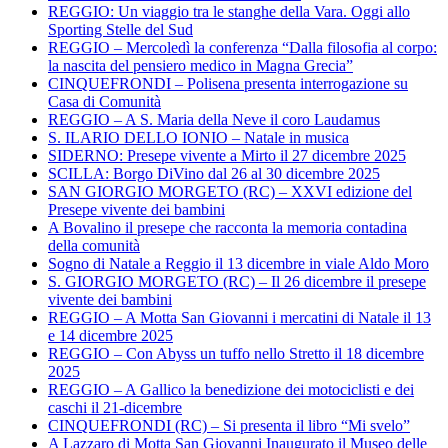
REGGIO: Un viaggio tra le stanghe della Vara. Oggi allo
Sporting Stelle del Sud
REGGIO – Mercoledì la conferenza “Dalla filosofia al corpo:
la nascita del pensiero medico in Magna Grecia”
CINQUEFRONDI – Polisena presenta interrogazione su
Casa di Comunità
REGGIO – A S. Maria della Neve il coro Laudamus
S. ILARIO DELLO IONIO – Natale in musica
SIDERNO: Presepe vivente a Mirto il 27 dicembre 2025
SCILLA: Borgo DiVino dal 26 al 30 dicembre 2025
SAN GIORGIO MORGETO (RC) – XXVI edizione del
Presepe vivente dei bambini
A Bovalino il presepe che racconta la memoria contadina
della comunità
Sogno di Natale a Reggio il 13 dicembre in viale Aldo Moro
S. GIORGIO MORGETO (RC) – Il 26 dicembre il presepe
vivente dei bambini
REGGIO – A Motta San Giovanni i mercatini di Natale il 13
e 14 dicembre 2025
REGGIO – Con Abyss un tuffo nello Stretto il 18 dicembre
2025
REGGIO – A Gallico la benedizione dei motociclisti e dei
caschi il 21-dicembre
CINQUEFRONDI (RC) – Si presenta il libro “Mi svelo”
A Lazzaro di Motta San Giovanni Inaugurato il Museo delle