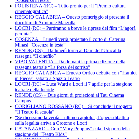
“Cosenza in testa”
POLISTENA (RC) – Tutto pronto per il “Premio cultura
cinematografica”
REGGIO CALABRIA – Questo pomeriggio si presenta il
docufilm di Armino e Marzolla
LOCRI (RC) – Partiranno a breve le riprese del film “L’agorà
perduta”
COSENZA – Lunedì verrà proiettato il corto di Caterina
Minasi “Cosenza in testa”
RENDE (CS) – Da lunedì torna al Dam dell’Unical la
rassegna “Il cinefilo”
VIBO VALENTIA – Da domani la prima edizione della
rassegna teatrale “La forza del sorriso”
REGGIO CALABRIA – Ernesto Orrico debutta con “Hamlet
in Pieces” sabato a Spazio Teatro
LOCRI (RC) – Luca Ward a Locri il 7 aprile per la stagione
teatrale della locride
RENDE (CS) – Due giorni di proiezioni al Tau Cinema
Campus
CORIGLIANO-ROSSANO (RC) – Si conclude il progetto
“Il Teatro fa scuola”
“Se dicessimo la verità – ultimo capitolo”, l’opera-dibattito
sulla legalità arriva a Crotone e Locri
CATANZARO – Con “Mary Poppins” cala il sipario della
stagione del “Teatro Kids”