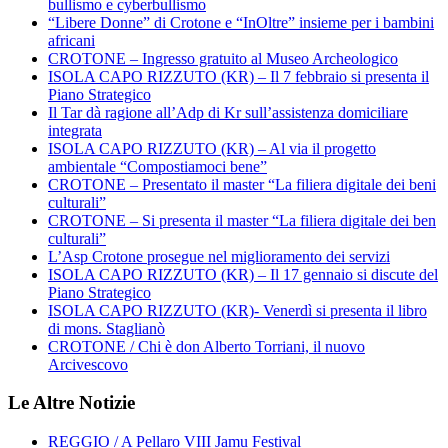
bullismo e cyberbullismo
“Libere Donne” di Crotone e “InOltre” insieme per i bambini
africani
CROTONE – Ingresso gratuito al Museo Archeologico
ISOLA CAPO RIZZUTO (KR) – Il 7 febbraio si presenta il
Piano Strategico
Il Tar dà ragione all’Adp di Kr sull’assistenza domiciliare
integrata
ISOLA CAPO RIZZUTO (KR) – Al via il progetto
ambientale “Compostiamoci bene”
CROTONE – Presentato il master “La filiera digitale dei beni
culturali”
CROTONE – Si presenta il master “La filiera digitale dei ben
culturali”
L’Asp Crotone prosegue nel miglioramento dei servizi
ISOLA CAPO RIZZUTO (KR) – Il 17 gennaio si discute del
Piano Strategico
ISOLA CAPO RIZZUTO (KR)- Venerdì si presenta il libro
di mons. Staglianò
CROTONE / Chi è don Alberto Torriani, il nuovo
Arcivescovo
Le Altre Notizie
REGGIO / A Pellaro VIII Jamu Festival