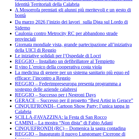
Identità Territoriali della Calabria
A Mosorrofa premiati gli alunni più meritevoli e un gesto di
bontà
Da marzo 2026 l’inizio dei lavori sulla Diga sul Lordo di
Siderno
Caulonia contro Metrocity RC per abbandono strade
provinciali
Giornata mondiale vista, grande partecipazione all’iniziativa
della UICI di Reggio
Le iniziative solidali per l’Ospedale di Locri
REGGIO – Installato un defibrillatore al Tempietto
Il vino L’eroico della cooperativa costa viola
La medicina di genere per un sistema sanitario più equo ed
efficace: l’incontro a Reggio
REGGIO – Federimpreseuropa presenta programma a
sostegno delle aziende calabresi
REGGIO – Successo per i Negroni Days
GERACE – Successo per il progetto “Best Artist in Gerace”
CINQUEFRONDI– Cartoon Show Party: l’unica tappa in
Calabria
SCILLA-FAVAZZINA: la Festa di San Rocco
CAMINI – La mostra “Non dista” di Fabio Adani
CINQUEFRONDI (RC) – Domenica la sagra contadina
REGGIO – Inaugurato il nuovo Lungomare Cicerone di