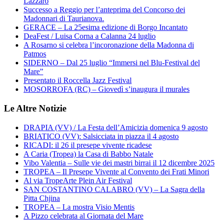
Lazzaro
Successo a Reggio per l’anteprima del Concorso dei
Madonnari di Taurianova.
GERACE – La 25esima edizione di Borgo Incantato
DeaFest / Luisa Corna a Calanna 24 luglio
A Rosarno si celebra l’incoronazione della Madonna di
Patmos
SIDERNO – Dal 25 luglio “Immersi nel Blu-Festival del
Mare”
Presentato il Roccella Jazz Festival
MOSORROFA (RC) – Giovedì s’inaugura il murales
Le Altre Notizie
DRAPIA (VV) / La Festa dell’Amicizia domenica 9 agosto
BRIATICO (VV): Salsicciata in piazza il 4 agosto
RICADI: il 26 il presepe vivente ricadese
A Caria (Tropea) la Casa di Babbo Natale
Vibo Valentia – Sulle vie dei mastri birrai il 12 dicembre 2025
TROPEA – Il Presepe Vivente al Convento dei Frati Minori
Al via TropeArte Plein Air Festival
SAN COSTANTINO CALABRO (VV) – La Sagra della
Pitta Chjina
TROPEA – La mostra Visio Mentis
A Pizzo celebrata al Giornata del Mare