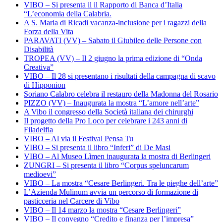
VIBO – Si presenta il il Rapporto di Banca d’Italia
“L’economia della Calabria.
A S. Maria di Ricadi vacanza-inclusione per i ragazzi della
Forza della Vita
PARAVATI (VV) – Sabato il Giubileo delle Persone con
Disabilità
TROPEA (VV) – Il 2 giugno la prima edizione di “Onda
Creativa”
VIBO – Il 28 si presentano i risultati della campagna di scavo
di Hipponion
Soriano Calabro celebra il restauro della Madonna del Rosario
PIZZO (VV) – Inaugurata la mostra “L’amore nell’arte”
A Vibo il congresso della Società italiana dei chirurghi
Il progetto della Pro Loco per celebrare i 243 anni di
Filadelfia
VIBO – Al via il Festival Pensa Tu
VIBO – Si presenta il libro “Inferi” di De Masi
VIBO – Al Museo Lìmen inaugurata la mostra di Berlingeri
ZUNGRI – Si presenta il libro “Corpus speluncarum
medioevi”
VIBO – La mostra “Cesare Berlingeri. Tra le pieghe dell’arte”
L’Azienda Mulinum avvia un percorso di formazione di
pasticceria nel Carcere di Vibo
VIBO – Il 14 marzo la mostra “Cesare Berlingeri”
VIBO – Il convegno “Credito e finanza per l’impresa”