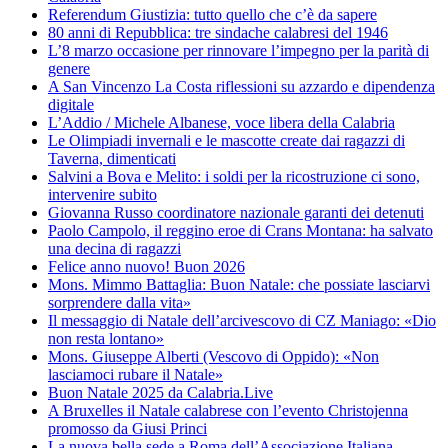
Referendum Giustizia: tutto quello che c’è da sapere
80 anni di Repubblica: tre sindache calabresi del 1946
L’8 marzo occasione per rinnovare l’impegno per la parità di
genere
A San Vincenzo La Costa riflessioni su azzardo e dipendenza
digitale
L’Addio / Michele Albanese, voce libera della Calabria
Le Olimpiadi invernali e le mascotte create dai ragazzi di
Taverna, dimenticati
Salvini a Bova e Melito: i soldi per la ricostruzione ci sono,
intervenire subito
Giovanna Russo coordinatore nazionale garanti dei detenuti
Paolo Campolo, il reggino eroe di Crans Montana: ha salvato
una decina di ragazzi
Felice anno nuovo! Buon 2026
Mons. Mimmo Battaglia: Buon Natale: che possiate lasciarvi
sorprendere dalla vita»
Il messaggio di Natale dell’arcivescovo di CZ Maniago: «Dio
non resta lontano»
Mons. Giuseppe Alberti (Vescovo di Oppido): «Non
lasciamoci rubare il Natale»
Buon Natale 2025 da Calabria.Live
A Bruxelles il Natale calabrese con l’evento Christojenna
promosso da Giusi Princi
La nuova bella sede a Roma dell’Associazione Italiana