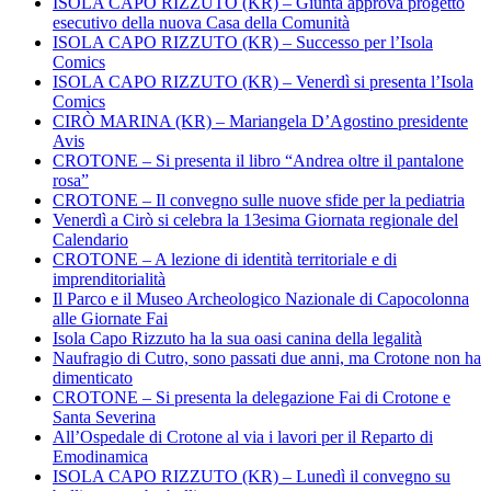
ISOLA CAPO RIZZUTO (KR) – Giunta approva progetto
esecutivo della nuova Casa della Comunità
ISOLA CAPO RIZZUTO (KR) – Successo per l’Isola
Comics
ISOLA CAPO RIZZUTO (KR) – Venerdì si presenta l’Isola
Comics
CIRÒ MARINA (KR) – Mariangela D’Agostino presidente
Avis
CROTONE – Si presenta il libro “Andrea oltre il pantalone
rosa”
CROTONE – Il convegno sulle nuove sfide per la pediatria
Venerdì a Cirò si celebra la 13esima Giornata regionale del
Calendario
CROTONE – A lezione di identità territoriale e di
imprenditorialità
Il Parco e il Museo Archeologico Nazionale di Capocolonna
alle Giornate Fai
Isola Capo Rizzuto ha la sua oasi canina della legalità
Naufragio di Cutro, sono passati due anni, ma Crotone non ha
dimenticato
CROTONE – Si presenta la delegazione Fai di Crotone e
Santa Severina
All’Ospedale di Crotone al via i lavori per il Reparto di
Emodinamica
ISOLA CAPO RIZZUTO (KR) – Lunedì il convegno su