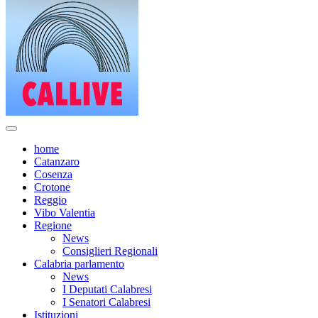
home
Catanzaro
Cosenza
Crotone
Reggio
Vibo Valentia
Regione
News
Consiglieri Regionali
Calabria parlamento
News
I Deputati Calabresi
I Senatori Calabresi
Istituzioni