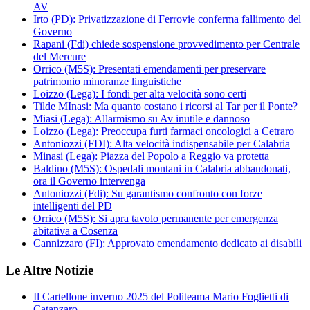
AV
Irto (PD): Privatizzazione di Ferrovie conferma fallimento del
Governo
Rapani (Fdi) chiede sospensione provvedimento per Centrale
del Mercure
Orrico (M5S): Presentati emendamenti per preservare
patrimonio minoranze linguistiche
Loizzo (Lega): I fondi per alta velocità sono certi
Tilde MInasi: Ma quanto costano i ricorsi al Tar per il Ponte?
Miasi (Lega): Allarmismo su Av inutile e dannoso
Loizzo (Lega): Preoccupa furti farmaci oncologici a Cetraro
Antoniozzi (FDI): Alta velocità indispensabile per Calabria
Minasi (Lega): Piazza del Popolo a Reggio va protetta
Baldino (M5S): Ospedali montani in Calabria abbandonati,
ora il Governo intervenga
Antoniozzi (Fdi): Su garantismo confronto con forze
intelligenti del PD
Orrico (M5S): Si apra tavolo permanente per emergenza
abitativa a Cosenza
Cannizzaro (FI): Approvato emendamento dedicato ai disabili
Le Altre Notizie
Il Cartellone inverno 2025 del Politeama Mario Foglietti di
Catanzaro