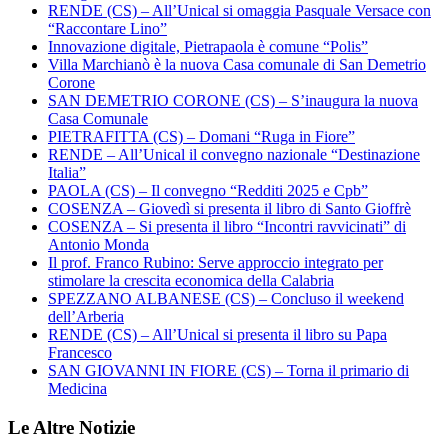
RENDE (CS) – All’Unical si omaggia Pasquale Versace con
“Raccontare Lino”
Innovazione digitale, Pietrapaola è comune “Polis”
Villa Marchianò è la nuova Casa comunale di San Demetrio
Corone
SAN DEMETRIO CORONE (CS) – S’inaugura la nuova
Casa Comunale
PIETRAFITTA (CS) – Domani “Ruga in Fiore”
RENDE – All’Unical il convegno nazionale “Destinazione
Italia”
PAOLA (CS) – Il convegno “Redditi 2025 e Cpb”
COSENZA – Giovedì si presenta il libro di Santo Gioffrè
COSENZA – Si presenta il libro “Incontri ravvicinati” di
Antonio Monda
Il prof. Franco Rubino: Serve approccio integrato per
stimolare la crescita economica della Calabria
SPEZZANO ALBANESE (CS) – Concluso il weekend
dell’Arberia
RENDE (CS) – All’Unical si presenta il libro su Papa
Francesco
SAN GIOVANNI IN FIORE (CS) – Torna il primario di
Medicina
Le Altre Notizie