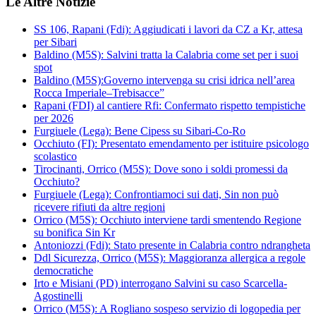
Le Altre Notizie
SS 106, Rapani (Fdi): Aggiudicati i lavori da CZ a Kr, attesa
per Sibari
Baldino (M5S): Salvini tratta la Calabria come set per i suoi
spot
Baldino (M5S):Governo intervenga su crisi idrica nell’area
Rocca Imperiale–Trebisacce”
Rapani (FDI) al cantiere Rfi: Confermato rispetto tempistiche
per 2026
Furgiuele (Lega): Bene Cipess su Sibari-Co-Ro
Occhiuto (FI): Presentato emendamento per istituire psicologo
scolastico
Tirocinanti, Orrico (M5S): Dove sono i soldi promessi da
Occhiuto?
Furgiuele (Lega): Confrontiamoci sui dati, Sin non può
ricevere rifiuti da altre regioni
Orrico (M5S): Occhiuto interviene tardi smentendo Regione
su bonifica Sin Kr
Antoniozzi (Fdi): Stato presente in Calabria contro ndrangheta
Ddl Sicurezza, Orrico (M5S): Maggioranza allergica a regole
democratiche
Irto e Misiani (PD) interrogano Salvini su caso Scarcella-
Agostinelli
Orrico (M5S): A Rogliano sospeso servizio di logopedia per