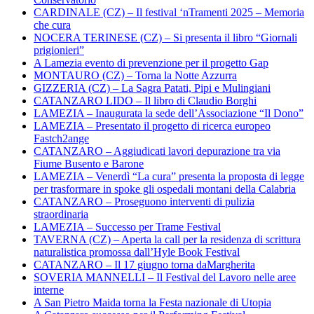
CARDINALE (CZ) – Il festival ‘nTramenti 2025 – Memoria
che cura
NOCERA TERINESE (CZ) – Si presenta il libro “Giornali
prigionieri”
A Lamezia evento di prevenzione per il progetto Gap
MONTAURO (CZ) – Torna la Notte Azzurra
GIZZERIA (CZ) – La Sagra Patati, Pipi e Mulingiani
CATANZARO LIDO – Il libro di Claudio Borghi
LAMEZIA – Inaugurata la sede dell’Associazione “Il Dono”
LAMEZIA – Presentato il progetto di ricerca europeo
Fastch2ange
CATANZARO – Aggiudicati lavori depurazione tra via
Fiume Busento e Barone
LAMEZIA – Venerdì “La cura” presenta la proposta di legge
per trasformare in spoke gli ospedali montani della Calabria
CATANZARO – Proseguono interventi di pulizia
straordinaria
LAMEZIA – Successo per Trame Festival
TAVERNA (CZ) – Aperta la call per la residenza di scrittura
naturalistica promossa dall’Hyle Book Festival
CATANZARO – Il 17 giugno torna daMargherita
SOVERIA MANNELLI – Il Festival del Lavoro nelle aree
interne
A San Pietro Maida torna la Festa nazionale di Utopia