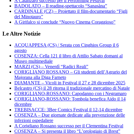
A Catanzaro successo per il Performing Festival
BADOLATO – Il reading-spettacolo “Sanasàna”
CARDINALE (CZ) – Proiettato il film-documentario “Figli
del Minotauro”
A Girifalco si conclude “Nuovo Cinema Coraggioso”
Le Altre Notizie
ACQUAPPESA (CS) / Serata con Cinghios Group il 6
agosto
COSENZA: Cella 121 il libro di Attilio Sabato domani al
Museo multimediale
MARZI (CS) – Venerdì “Radici Reali”
CORIGLIANO ROSSANO – Gli studenti dell’Agrario del
Majorana alla Diga Farneto
DIAMANTE – Vicoli in Festival il 27 e 28 dicembre 2025
Belcastro (CS) il 28 ritorna il tradizionale mercatino di Natale
CORIGLIANO-ROSSANO: Capodanno con i Negramaro
CORIGLIANO-ROSSANO: Tombola benefica Aido il 14
dicembre
TREBISACCE: 3Bee Comics Festival il 12-14 dicembre
COSENZA – Due giornate dedicate alla prevenzione delle
infezioni ospedaliere
A Corigliano Rossano successo per il Clementina Festival
COSENZA – Si presenta il libro “L’orologiaio di Brest”