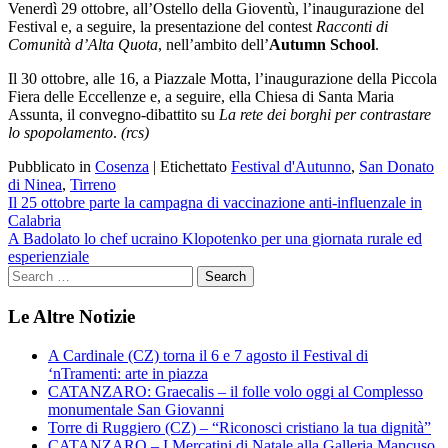
Venerdì 29 ottobre, all’Ostello della Gioventù, l’inaugurazione del
Festival e, a seguire, la presentazione del contest
Racconti di
Comunità d’Alta Quota
, nell’ambito dell’
Autumn School
.
Il 30 ottobre, alle 16, a Piazzale Motta, l’inaugurazione della Piccola
Fiera delle Eccellenze e, a seguire, ella Chiesa di Santa Maria
Assunta, il convegno-dibattito su
La rete dei borghi per contrastare
lo spopolamento
.
(rcs)
Pubblicato in
Cosenza
|
Etichettato
Festival d'Autunno
,
San Donato
di Ninea
,
Tirreno
Navigazione
Il 25 ottobre parte la campagna di vaccinazione anti-influenzale in
Calabria
articoli
A Badolato lo chef ucraino Klopotenko per una giornata rurale ed
esperienziale
Le Altre Notizie
A Cardinale (CZ) torna il 6 e 7 agosto il Festival di
‘nTramenti: arte in piazza
CATANZARO: Graecalis – il folle volo oggi al Complesso
monumentale San Giovanni
Torre di Ruggiero (CZ) – “Riconosci cristiano la tua dignità”
CATANZARO – I Mercatini di Natale alla Galleria Mancuso