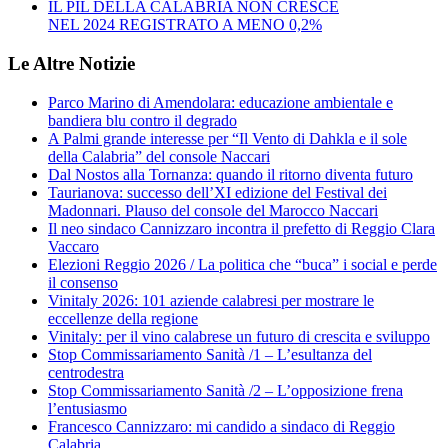
IL PIL DELLA CALABRIA NON CRESCE
NEL 2024 REGISTRATO A MENO 0,2%
Le Altre Notizie
Parco Marino di Amendolara: educazione ambientale e
bandiera blu contro il degrado
A Palmi grande interesse per “Il Vento di Dahkla e il sole
della Calabria” del console Naccari
Dal Nostos alla Tornanza: quando il ritorno diventa futuro
Taurianova: successo dell’XI edizione del Festival dei
Madonnari. Plauso del console del Marocco Naccari
Il neo sindaco Cannizzaro incontra il prefetto di Reggio Clara
Vaccaro
Elezioni Reggio 2026 / La politica che “buca” i social e perde
il consenso
Vinitaly 2026: 101 aziende calabresi per mostrare le
eccellenze della regione
Vinitaly: per il vino calabrese un futuro di crescita e sviluppo
Stop Commissariamento Sanità /1 – L’esultanza del
centrodestra
Stop Commissariamento Sanità /2 – L’opposizione frena
l’entusiasmo
Francesco Cannizzaro: mi candido a sindaco di Reggio
Calabria