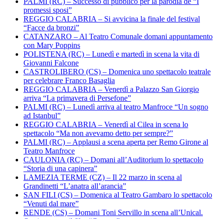
PALMI (RC) – Successo di pubblico per la parodia de “I
promessi sposi”
REGGIO CALABRIA – Si avvicina la finale del festival
“Facce da bronzi”
CATANZARO – Al Teatro Comunale domani appuntamento
con Mary Poppins
POLISTENA (RC) – Lunedì e martedì in scena la vita di
Giovanni Falcone
CASTROLIBERO (CS) – Domenica uno spettacolo teatrale
per celebrare Franco Basaglia
REGGIO CALABRIA – Venerdì a Palazzo San Giorgio
arriva “La primavera di Persefone”
PALMI (RC) – Lunedì arriva al teatro Manfroce “Un sogno
ad Istanbul”
REGGIO CALABRIA – Venerdì al Cilea in scena lo
spettacolo “Ma non avevamo detto per sempre?”
PALMI (RC) – Applausi a scena aperta per Remo Girone al
Teatro Manfroce
CAULONIA (RC) – Domani all’Auditorium lo spettacolo
“Storia di una capinera”
LAMEZIA TERME (CZ) – Il 22 marzo in scena al
Grandinetti “L’anatra all’arancia”
SAN FILI (CS) – Domenica al Teatro Gambaro lo spettacolo
“Venuti dal mare”
RENDE (CS) – Domani Toni Servillo in scena all’Unical.