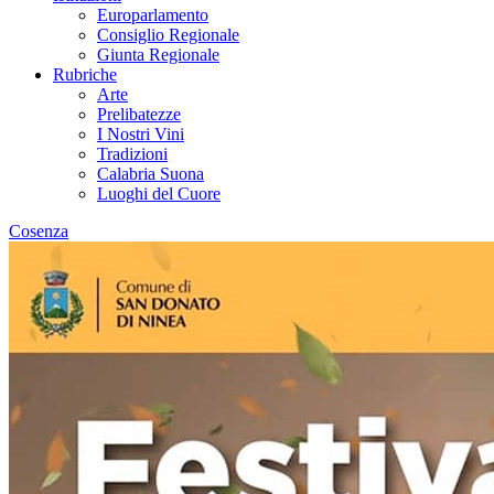
Europarlamento
Consiglio Regionale
Giunta Regionale
Rubriche
Arte
Prelibatezze
I Nostri Vini
Tradizioni
Calabria Suona
Luoghi del Cuore
Cosenza