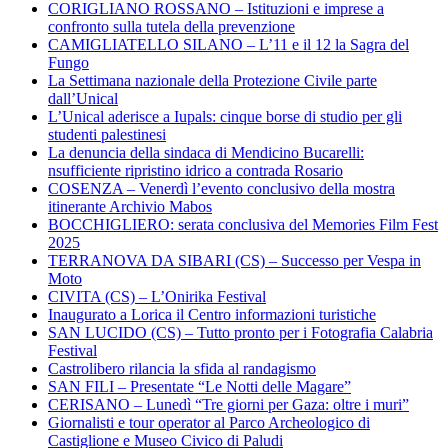
CORIGLIANO ROSSANO – Istituzioni e imprese a
confronto sulla tutela della prevenzione
CAMIGLIATELLO SILANO – L’11 e il 12 la Sagra del
Fungo
La Settimana nazionale della Protezione Civile parte
dall’Unical
L’Unical aderisce a Iupals: cinque borse di studio per gli
studenti palestinesi
La denuncia della sindaca di Mendicino Bucarelli:
nsufficiente ripristino idrico a contrada Rosario
COSENZA – Venerdì l’evento conclusivo della mostra
itinerante Archivio Mabos
BOCCHIGLIERO: serata conclusiva del Memories Film Fest
2025
TERRANOVA DA SIBARI (CS) – Successo per Vespa in
Moto
CIVITA (CS) – L’Onirika Festival
Inaugurato a Lorica il Centro informazioni turistiche
SAN LUCIDO (CS) – Tutto pronto per i Fotografia Calabria
Festival
Castrolibero rilancia la sfida al randagismo
SAN FILI – Presentate “Le Notti delle Magare”
CERISANO – Lunedì “Tre giorni per Gaza: oltre i muri”
Giornalisti e tour operator al Parco Archeologico di
Castiglione e Museo Civico di Paludi