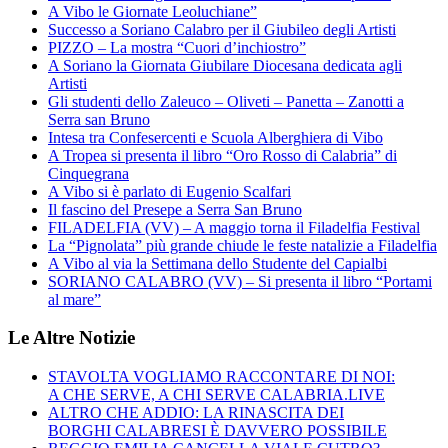
A Vibo le Giornate Leoluchiane”
Successo a Soriano Calabro per il Giubileo degli Artisti
PIZZO – La mostra “Cuori d’inchiostro”
A Soriano la Giornata Giubilare Diocesana dedicata agli
Artisti
Gli studenti dello Zaleuco – Oliveti – Panetta – Zanotti a
Serra san Bruno
Intesa tra Confesercenti e Scuola Alberghiera di Vibo
A Tropea si presenta il libro “Oro Rosso di Calabria” di
Cinquegrana
A Vibo si è parlato di Eugenio Scalfari
Il fascino del Presepe a Serra San Bruno
FILADELFIA (VV) – A maggio torna il Filadelfia Festival
La “Pignolata” più grande chiude le feste natalizie a Filadelfia
A Vibo al via la Settimana dello Studente del Capialbi
SORIANO CALABRO (VV) – Si presenta il libro “Portami
al mare”
Le Altre Notizie
STAVOLTA VOGLIAMO RACCONTARE DI NOI:
A CHE SERVE, A CHI SERVE CALABRIA.LIVE
ALTRO CHE ADDIO: LA RINASCITA DEI
BORGHI CALABRESI È DAVVERO POSSIBILE