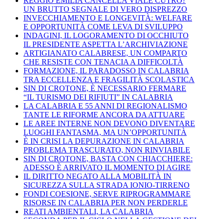
REGGIO EMILIA CANCELLA VIALE CUTRO?
UN BRUTTO SEGNALE DI VERO DISPREZZO
INVECCHIAMENTO E LONGEVITÀ: WELFARE
E OPPORTUNITÀ COME LEVA DI SVILUPPO
INDAGINI, IL LOGORAMENTO DI OCCHIUTO
IL PRESIDENTE ASPETTA L’ARCHIVIAZIONE
ARTIGIANATO CALABRESE, UN COMPARTO
CHE RESISTE CON TENACIA A DIFFICOLTÀ
FORMAZIONE, IL PARADOSSO IN CALABRIA
TRA ECCELLENZA E FRAGILITÀ SCOLASTICA
SIN DI CROTONE, È NECESSARIO FERMARE
“IL TURISMO DEI RIFIUTI” IN CALABRIA
LA CALABRIA E 55 ANNI DI REGIONALISMO
TANTE LE RIFORME ANCORA DA ATTUARE
LE AREE INTERNE NON DEVONO DIVENTARE
LUOGHI FANTASMA, MA UN’OPPORTUNITÀ
È IN CRISI LA DEPURAZIONE IN CALABRIA
PROBLEMA TRASCURATO, NON RINVIABILE
SIN DI CROTONE, BASTA CON CHIACCHIERE:
ADESSO È ARRIVATO IL MOMENTO DI AGIRE
IL DIRITTO NEGATO ALLA MOBILITÀ IN
SICUREZZA SULLA STRADA IONIO-TIRRENO
FONDI COESIONE, SERVE RIPROGRAMMARE
RISORSE IN CALABRIA PER NON PERDERLE
REATI AMBIENTALI, LA CALABRIA