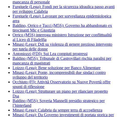
mancanza di personale
Furgiuele (Lega): Fondi per la sicurezza idraulica passo avanti
per sviluppo Calabria
Furgiuele (Lega): Lavorare per sorveglianza epidemiologica
area
Baldino, Orrico e Tucci (M5S): Governo ha abbandonato ex
tirocinanti Mic e Giustizia
Orrico (M5S) interroga ministero Istruzione per conflittualità
al Liceo di Filadelfia
Minasi (Lega): Ddl su violenza di genere prezioso intervento
per tutela delle donne
Antoniozzi (FDI): Sui Lea compiuti progressi
Baldino (M5S): Tribunale di Castrovillari rischia paralisi per
mancanza di magistrati
Loizzo (Lega): Bene soluzione per Banco Alimentare
Minasi (Lega): Ponte, incomprensibili due sindaci contro
sviluppo del territorio
Occhiuto (FI): Attività Osservatorio su Nuove Povertà offre
spunti di riflessione
Loizzo (Lega): Strutturare un piano per rilanciare progetto
Dsa
Baldino (M5S): Soveria Mannelli presidio strategico per
l’hinterland
Minasi (Lega): Calabria da sempre terra di accoglienza
Minasi (Lega): Da Governo investimenti di portata storica per