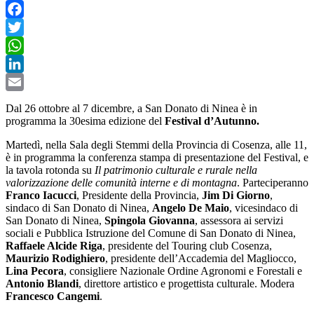
Facebook
Twitter
WhatsApp
LinkedIn
Email
Dal 26 ottobre al 7 dicembre, a San Donato di Ninea è in
programma la 30esima edizione del
Festival d’Autunno.
Martedì, nella Sala degli Stemmi della Provincia di Cosenza, alle 11,
è in programma la conferenza stampa di presentazione del Festival, e
la tavola rotonda su
Il patrimonio culturale e rurale nella
valorizzazione delle comunità interne e di montagna
. Parteciperanno
Franco Iacucci
, Presidente della Provincia,
Jim Di Giorno
,
sindaco di San Donato di Ninea,
Angelo De Maio
, vicesindaco di
San Donato di Ninea,
Spingola Giovanna
, assessora ai servizi
sociali e Pubblica Istruzione del Comune di San Donato di Ninea,
Raffaele Alcide Riga
, presidente del Touring club Cosenza,
Maurizio Rodighiero
, presidente dell’Accademia del Magliocco,
Lina Pecora
, consigliere Nazionale Ordine Agronomi e Forestali e
Antonio Blandi
, direttore artistico e progettista culturale. Modera
Francesco Cangemi
.