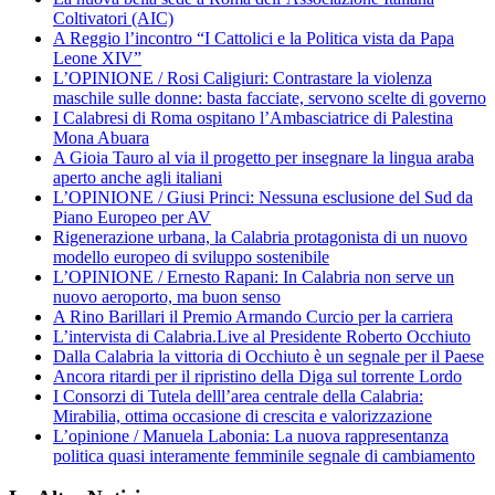
Coltivatori (AIC)
A Reggio l’incontro “I Cattolici e la Politica vista da Papa
Leone XIV”
L’OPINIONE / Rosi Caligiuri: Contrastare la violenza
maschile sulle donne: basta facciate, servono scelte di governo
I Calabresi di Roma ospitano l’Ambasciatrice di Palestina
Mona Abuara
A Gioia Tauro al via il progetto per insegnare la lingua araba
aperto anche agli italiani
L’OPINIONE / Giusi Princi: Nessuna esclusione del Sud da
Piano Europeo per AV
Rigenerazione urbana, la Calabria protagonista di un nuovo
modello europeo di sviluppo sostenibile
L’OPINIONE / Ernesto Rapani: In Calabria non serve un
nuovo aeroporto, ma buon senso
A Rino Barillari il Premio Armando Curcio per la carriera
L’intervista di Calabria.Live al Presidente Roberto Occhiuto
Dalla Calabria la vittoria di Occhiuto è un segnale per il Paese
Ancora ritardi per il ripristino della Diga sul torrente Lordo
I Consorzi di Tutela delll’area centrale della Calabria:
Mirabilia, ottima occasione di crescita e valorizzazione
L’opinione / Manuela Labonia: La nuova rappresentanza
politica quasi interamente femminile segnale di cambiamento