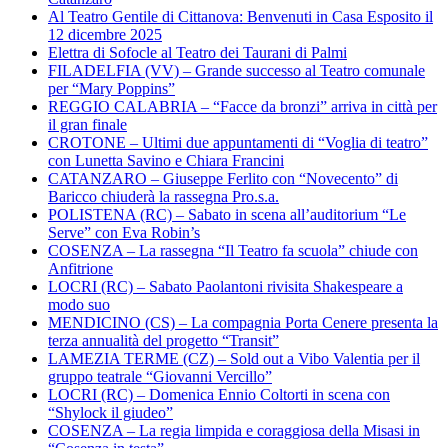
Al Teatro Gentile di Cittanova: Benvenuti in Casa Esposito il
12 dicembre 2025
Elettra di Sofocle al Teatro dei Taurani di Palmi
FILADELFIA (VV) – Grande successo al Teatro comunale
per “Mary Poppins”
REGGIO CALABRIA – “Facce da bronzi” arriva in città per
il gran finale
CROTONE – Ultimi due appuntamenti di “Voglia di teatro”
con Lunetta Savino e Chiara Francini
CATANZARO – Giuseppe Ferlito con “Novecento” di
Baricco chiuderà la rassegna Pro.s.a.
POLISTENA (RC) – Sabato in scena all’auditorium “Le
Serve” con Eva Robin’s
COSENZA – La rassegna “Il Teatro fa scuola” chiude con
Anfitrione
LOCRI (RC) – Sabato Paolantoni rivisita Shakespeare a
modo suo
MENDICINO (CS) – La compagnia Porta Cenere presenta la
terza annualità del progetto “Transit”
LAMEZIA TERME (CZ) – Sold out a Vibo Valentia per il
gruppo teatrale “Giovanni Vercillo”
LOCRI (RC) – Domenica Ennio Coltorti in scena con
“Shylock il giudeo”
COSENZA – La regia limpida e coraggiosa della Misasi in