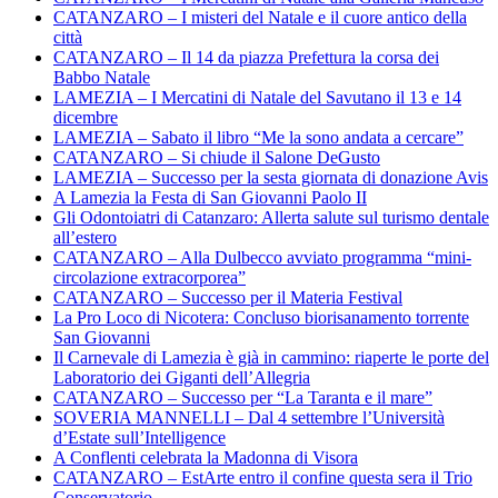
CATANZARO – I misteri del Natale e il cuore antico della
città
CATANZARO – Il 14 da piazza Prefettura la corsa dei
Babbo Natale
LAMEZIA – I Mercatini di Natale del Savutano il 13 e 14
dicembre
LAMEZIA – Sabato il libro “Me la sono andata a cercare”
CATANZARO – Si chiude il Salone DeGusto
LAMEZIA – Successo per la sesta giornata di donazione Avis
A Lamezia la Festa di San Giovanni Paolo II
Gli Odontoiatri di Catanzaro: Allerta salute sul turismo dentale
all’estero
CATANZARO – Alla Dulbecco avviato programma “mini-
circolazione extracorporea”
CATANZARO – Successo per il Materia Festival
La Pro Loco di Nicotera: Concluso biorisanamento torrente
San Giovanni
Il Carnevale di Lamezia è già in cammino: riaperte le porte del
Laboratorio dei Giganti dell’Allegria
CATANZARO – Successo per “La Taranta e il mare”
SOVERIA MANNELLI – Dal 4 settembre l’Università
d’Estate sull’Intelligence
A Conflenti celebrata la Madonna di Visora
CATANZARO – EstArte entro il confine questa sera il Trio
Conservatorio