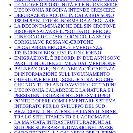
LE NUOVE OPPORTUNITÀ E LE NUOVE SFIDE
L’ECONOMIA REGGINA INTENDE CRESCERE
DEPURAZIONE ACQUE: IN CALABRIA SONO
188 IMPIANTI FUORI NORMA DA ADEGUARE
LA DECONTAMINAZIONE DEL SIN CROTONE
BISOGNA SALVARE IL “SOLDATO” ERRIGO
L’INFERNO DELL’ARCO JONICO: LA SS 106
CORIGLIANO ROSSANO-CROTONE
LA CALABRIA BRUCIA, È EMERGENZA
107 INCENDI BOSCHIVI IN UN GIORNO
EMIGRAZIONE, È RECORD: IN DUE ANNI SONO
PARTITI IN OLTRE 241 MILA DAL MERIDIONE
BALNEAZIONE, IN CALABRIA C’È CARENZA
DI INFORMAZIONE SULL’INQUINAMENTO
QUESTIONE RIFIUTI, SCELTE STRATEGICHE
CHE NON TUTELANO DAVVERO I CITTADINI
L’ECONOMIA CALABRESE E LA NATURA E I
PERSISTENTI RITARDI NEL SUO SVILUPPO
PONTE E OPERE COMPLEMENTARI: SISTEMA
INTEGRATO PER LO SVILUPPO DEL SUD
BRACCIANTI IN CATENE: LA PIANA DI SIBARI
TRA LO SFRUTTAMENTO E L’AGROMAFIA
LA MANCATA INFRASTRUTTURAZIONE AL
SUD PER SUPERARE IL DIVARIO NEL PAESE
CARO BENZINA, LA CALABRIA PER IL PIENO