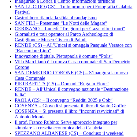
Inaugurato a Lorica il Centro informazioni turistiche
SAN LUCIDO (CS) – Tutto pronto per i Fotografia Calabria
Festival
Castrolibero rilancia la sfida al randagismo
SAN FILI – Presentate “Le Notti delle Magare”
CERISANO – Lunedì “Tre giorni per Gaza: oltre i muri”
Giornalisti e tour operator al Parco Archeologico di
Castiglione e Museo Civico di Paludi
RENDE (CS) – All’Unical si omaggia Pasquale Versace con
“Raccontare Lino”
Innovazione digitale, Pietrapaola è comune “Polis”
Villa Marchianò è la nuova Casa comunale di San Demetrio
Corone
SAN DEMETRIO CORONE (CS) – S’inaugura la nuova
Casa Comunale
PIETRAFITTA (CS) – Domani “Ruga in Fiore”
RENDE – All’Unical il convegno nazionale “Destinazione
Italia”
PAOLA (CS) – Il convegno “Redditi 2025 e Cpb”
COSENZA – Giovedì si presenta il libro di Santo Gioffrè
COSENZA – Si presenta il libro “Incontri ravvicinati” di
Antonio Monda
Il prof. Franco Rubino: Serve approccio integrato per
stimolare la crescita economica della Calabria
SPEZZANO ALBANESE (CS) – Concluso il weekend