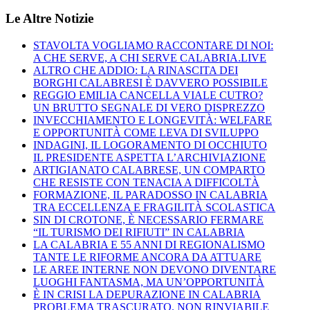
Le Altre Notizie
STAVOLTA VOGLIAMO RACCONTARE DI NOI:
A CHE SERVE, A CHI SERVE CALABRIA.LIVE
ALTRO CHE ADDIO: LA RINASCITA DEI
BORGHI CALABRESI È DAVVERO POSSIBILE
REGGIO EMILIA CANCELLA VIALE CUTRO?
UN BRUTTO SEGNALE DI VERO DISPREZZO
INVECCHIAMENTO E LONGEVITÀ: WELFARE
E OPPORTUNITÀ COME LEVA DI SVILUPPO
INDAGINI, IL LOGORAMENTO DI OCCHIUTO
IL PRESIDENTE ASPETTA L’ARCHIVIAZIONE
ARTIGIANATO CALABRESE, UN COMPARTO
CHE RESISTE CON TENACIA A DIFFICOLTÀ
FORMAZIONE, IL PARADOSSO IN CALABRIA
TRA ECCELLENZA E FRAGILITÀ SCOLASTICA
SIN DI CROTONE, È NECESSARIO FERMARE
“IL TURISMO DEI RIFIUTI” IN CALABRIA
LA CALABRIA E 55 ANNI DI REGIONALISMO
TANTE LE RIFORME ANCORA DA ATTUARE
LE AREE INTERNE NON DEVONO DIVENTARE
LUOGHI FANTASMA, MA UN’OPPORTUNITÀ
È IN CRISI LA DEPURAZIONE IN CALABRIA
PROBLEMA TRASCURATO, NON RINVIABILE