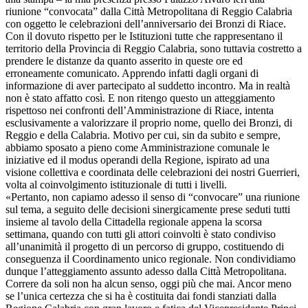
riunione “convocata” dalla Città Metropolitana di Reggio Calabria
con oggetto le celebrazioni dell’anniversario dei Bronzi di Riace.
Con il dovuto rispetto per le Istituzioni tutte che rappresentano il
territorio della Provincia di Reggio Calabria, sono tuttavia costretto a
prendere le distanze da quanto asserito in queste ore ed
erroneamente comunicato. Apprendo infatti dagli organi di
informazione di aver partecipato al suddetto incontro. Ma in realtà
non è stato affatto così. E non ritengo questo un atteggiamento
rispettoso nei confronti dell’Amministrazione di Riace, intenta
esclusivamente a valorizzare il proprio nome, quello dei Bronzi, di
Reggio e della Calabria. Motivo per cui, sin da subito e sempre,
abbiamo sposato a pieno come Amministrazione comunale le
iniziative ed il modus operandi della Regione, ispirato ad una
visione collettiva e coordinata delle celebrazioni dei nostri Guerrieri,
volta al coinvolgimento istituzionale di tutti i livelli.
«Pertanto, non capiamo adesso il senso di “convocare” una riunione
sul tema, a seguito delle decisioni sinergicamente prese seduti tutti
insieme al tavolo della Cittadella regionale appena la scorsa
settimana, quando con tutti gli attori coinvolti è stato condiviso
all’unanimità il progetto di un percorso di gruppo, costituendo di
conseguenza il Coordinamento unico regionale. Non condividiamo
dunque l’atteggiamento assunto adesso dalla Città Metropolitana.
Correre da soli non ha alcun senso, oggi più che mai. Ancor meno
se l’unica certezza che si ha è costituita dai fondi stanziati dalla