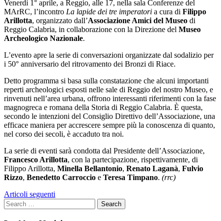
Venerdì 1° aprile, a Reggio, alle 17, nella sala Conferenze del
MArRC, l’incontro
La lapide dei tre imperatori
a cura di
Filippo
Arillotta
, organizzato dall’
Associazione Amici del Museo
di
Reggio Calabria, in collaborazione
con la Direzione del
Museo
Archeologico Nazionale
.
L’evento apre la serie di conversazioni organizzate dal sodalizio per
i 50° anniversario del ritrovamento dei Bronzi di Riace.
Detto programma si basa sulla constatazione che alcuni importanti
reperti archeologici esposti nelle sale di Reggio del nostro Museo, e
rinvenuti nell’area urbana, offrono interessanti riferimenti con la fase
magnogreca e romana della Storia di Reggio Calabria. È questa,
secondo le intenzioni del Consiglio Direttivo dell’Associazione, una
efficace maniera per accrescere sempre più la conoscenza di quanto,
nel corso dei secoli, è accaduto tra noi.
La serie di eventi sarà condotta dal Presidente dell’Associazione,
Francesco Arillotta
, con la partecipazione, rispettivamente, di
Filippo Arillotta,
Minella Bellantonio
,
Renato Laganà
,
Fulvio
Rizzo
,
Benedetto Carroccio
e
Teresa Timpano
.
(rrc)
Navigazione
Articoli seguenti
articoli