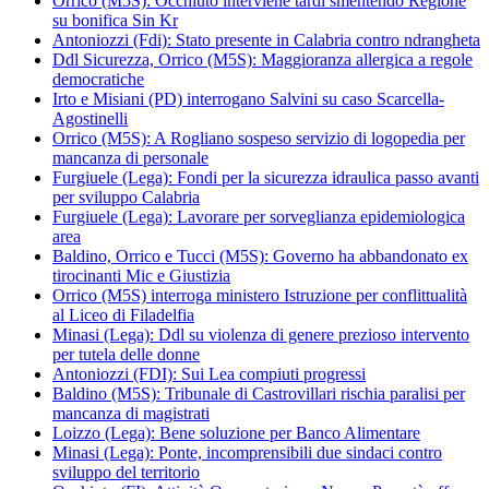
Orrico (M5S): Occhiuto interviene tardi smentendo Regione
su bonifica Sin Kr
Antoniozzi (Fdi): Stato presente in Calabria contro ndrangheta
Ddl Sicurezza, Orrico (M5S): Maggioranza allergica a regole
democratiche
Irto e Misiani (PD) interrogano Salvini su caso Scarcella-
Agostinelli
Orrico (M5S): A Rogliano sospeso servizio di logopedia per
mancanza di personale
Furgiuele (Lega): Fondi per la sicurezza idraulica passo avanti
per sviluppo Calabria
Furgiuele (Lega): Lavorare per sorveglianza epidemiologica
area
Baldino, Orrico e Tucci (M5S): Governo ha abbandonato ex
tirocinanti Mic e Giustizia
Orrico (M5S) interroga ministero Istruzione per conflittualità
al Liceo di Filadelfia
Minasi (Lega): Ddl su violenza di genere prezioso intervento
per tutela delle donne
Antoniozzi (FDI): Sui Lea compiuti progressi
Baldino (M5S): Tribunale di Castrovillari rischia paralisi per
mancanza di magistrati
Loizzo (Lega): Bene soluzione per Banco Alimentare
Minasi (Lega): Ponte, incomprensibili due sindaci contro
sviluppo del territorio