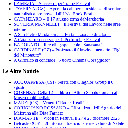
LAMEZIA – Successo per Trame Festival
TAVERNA (CZ) – Aperta la call per la residenza di scrittura
naturalistica promossa dall’Hyle Book Festival
CATANZARO – Il 17 giugno torna daMargherita
SOVERIA MANNELLI – Il Festival del Lavoro nelle aree
interne
A San Pietro Maida torna la Festa nazionale di Utopia
A Catanzaro successo per il Performing Festival
BADOLATO – Il reading-spettacolo “Sanasàna”
CARDINALE (CZ) – Proiettato il film-documentario “Figli
del Minotauro”
A Girifalco si conclude “Nuovo Cinema Coraggioso”
Le Altre Notizie
ACQUAPPESA (CS) / Serata con Cinghios Group il 6
agosto
COSENZA: Cella 121 il libro di Attilio Sabato domani al
Museo multimediale
MARZI (CS) – Venerdì “Radici Reali”
CORIGLIANO ROSSANO – Gli studenti dell’Agrario del
Majorana alla Diga Farneto
DIAMANTE – Vicoli in Festival il 27 e 28 dicembre 2025
Belcastro (CS) il 28 ritorna il tradizionale mercatino di Natale