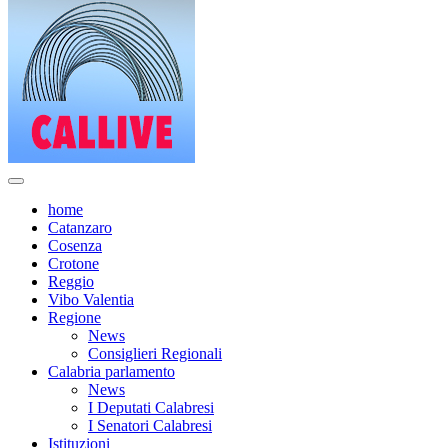
home
Catanzaro
Cosenza
Crotone
Reggio
Vibo Valentia
Regione
News
Consiglieri Regionali
Calabria parlamento
News
I Deputati Calabresi
I Senatori Calabresi
Istituzioni