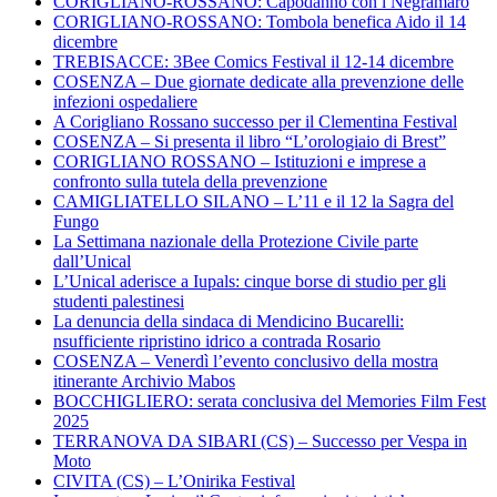
CORIGLIANO-ROSSANO: Capodanno con i Negramaro
CORIGLIANO-ROSSANO: Tombola benefica Aido il 14
dicembre
TREBISACCE: 3Bee Comics Festival il 12-14 dicembre
COSENZA – Due giornate dedicate alla prevenzione delle
infezioni ospedaliere
A Corigliano Rossano successo per il Clementina Festival
COSENZA – Si presenta il libro “L’orologiaio di Brest”
CORIGLIANO ROSSANO – Istituzioni e imprese a
confronto sulla tutela della prevenzione
CAMIGLIATELLO SILANO – L’11 e il 12 la Sagra del
Fungo
La Settimana nazionale della Protezione Civile parte
dall’Unical
L’Unical aderisce a Iupals: cinque borse di studio per gli
studenti palestinesi
La denuncia della sindaca di Mendicino Bucarelli:
nsufficiente ripristino idrico a contrada Rosario
COSENZA – Venerdì l’evento conclusivo della mostra
itinerante Archivio Mabos
BOCCHIGLIERO: serata conclusiva del Memories Film Fest
2025
TERRANOVA DA SIBARI (CS) – Successo per Vespa in
Moto
CIVITA (CS) – L’Onirika Festival