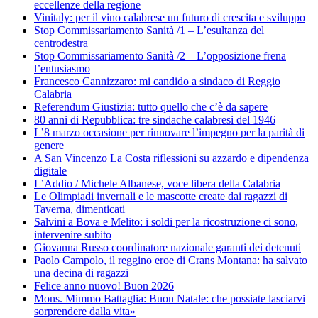
eccellenze della regione
Vinitaly: per il vino calabrese un futuro di crescita e sviluppo
Stop Commissariamento Sanità /1 – L’esultanza del
centrodestra
Stop Commissariamento Sanità /2 – L’opposizione frena
l’entusiasmo
Francesco Cannizzaro: mi candido a sindaco di Reggio
Calabria
Referendum Giustizia: tutto quello che c’è da sapere
80 anni di Repubblica: tre sindache calabresi del 1946
L’8 marzo occasione per rinnovare l’impegno per la parità di
genere
A San Vincenzo La Costa riflessioni su azzardo e dipendenza
digitale
L’Addio / Michele Albanese, voce libera della Calabria
Le Olimpiadi invernali e le mascotte create dai ragazzi di
Taverna, dimenticati
Salvini a Bova e Melito: i soldi per la ricostruzione ci sono,
intervenire subito
Giovanna Russo coordinatore nazionale garanti dei detenuti
Paolo Campolo, il reggino eroe di Crans Montana: ha salvato
una decina di ragazzi
Felice anno nuovo! Buon 2026
Mons. Mimmo Battaglia: Buon Natale: che possiate lasciarvi
sorprendere dalla vita»