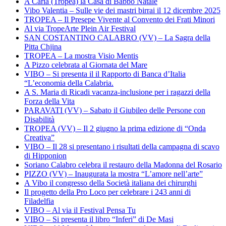
A Caria (Tropea) la Casa di Babbo Natale
Vibo Valentia – Sulle vie dei mastri birrai il 12 dicembre 2025
TROPEA – Il Presepe Vivente al Convento dei Frati Minori
Al via TropeArte Plein Air Festival
SAN COSTANTINO CALABRO (VV) – La Sagra della
Pitta Chjina
TROPEA – La mostra Visio Mentis
A Pizzo celebrata al Giornata del Mare
VIBO – Si presenta il il Rapporto di Banca d’Italia
“L’economia della Calabria.
A S. Maria di Ricadi vacanza-inclusione per i ragazzi della
Forza della Vita
PARAVATI (VV) – Sabato il Giubileo delle Persone con
Disabilità
TROPEA (VV) – Il 2 giugno la prima edizione di “Onda
Creativa”
VIBO – Il 28 si presentano i risultati della campagna di scavo
di Hipponion
Soriano Calabro celebra il restauro della Madonna del Rosario
PIZZO (VV) – Inaugurata la mostra “L’amore nell’arte”
A Vibo il congresso della Società italiana dei chirurghi
Il progetto della Pro Loco per celebrare i 243 anni di
Filadelfia
VIBO – Al via il Festival Pensa Tu
VIBO – Si presenta il libro “Inferi” di De Masi