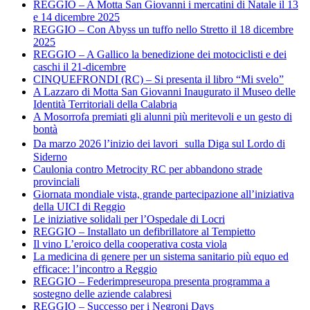
REGGIO – A Motta San Giovanni i mercatini di Natale il 13
e 14 dicembre 2025
REGGIO – Con Abyss un tuffo nello Stretto il 18 dicembre
2025
REGGIO – A Gallico la benedizione dei motociclisti e dei
caschi il 21-dicembre
CINQUEFRONDI (RC) – Si presenta il libro “Mi svelo”
A Lazzaro di Motta San Giovanni Inaugurato il Museo delle
Identità Territoriali della Calabria
A Mosorrofa premiati gli alunni più meritevoli e un gesto di
bontà
Da marzo 2026 l’inizio dei lavori sulla Diga sul Lordo di
Siderno
Caulonia contro Metrocity RC per abbandono strade
provinciali
Giornata mondiale vista, grande partecipazione all’iniziativa
della UICI di Reggio
Le iniziative solidali per l’Ospedale di Locri
REGGIO – Installato un defibrillatore al Tempietto
Il vino L’eroico della cooperativa costa viola
La medicina di genere per un sistema sanitario più equo ed
efficace: l’incontro a Reggio
REGGIO – Federimpreseuropa presenta programma a
sostegno delle aziende calabresi
REGGIO – Successo per i Negroni Days