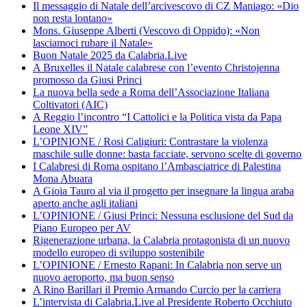
Il messaggio di Natale dell’arcivescovo di CZ Maniago: «Dio
non resta lontano»
Mons. Giuseppe Alberti (Vescovo di Oppido): «Non
lasciamoci rubare il Natale»
Buon Natale 2025 da Calabria.Live
A Bruxelles il Natale calabrese con l’evento Christojenna
promosso da Giusi Princi
La nuova bella sede a Roma dell’Associazione Italiana
Coltivatori (AIC)
A Reggio l’incontro “I Cattolici e la Politica vista da Papa
Leone XIV”
L’OPINIONE / Rosi Caligiuri: Contrastare la violenza
maschile sulle donne: basta facciate, servono scelte di governo
I Calabresi di Roma ospitano l’Ambasciatrice di Palestina
Mona Abuara
A Gioia Tauro al via il progetto per insegnare la lingua araba
aperto anche agli italiani
L’OPINIONE / Giusi Princi: Nessuna esclusione del Sud da
Piano Europeo per AV
Rigenerazione urbana, la Calabria protagonista di un nuovo
modello europeo di sviluppo sostenibile
L’OPINIONE / Ernesto Rapani: In Calabria non serve un
nuovo aeroporto, ma buon senso
A Rino Barillari il Premio Armando Curcio per la carriera
L’intervista di Calabria.Live al Presidente Roberto Occhiuto