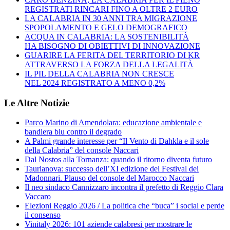
REGISTRATI RINCARI FINO A OLTRE 2 EURO
LA CALABRIA IN 30 ANNI TRA MIGRAZIONE
SPOPOLAMENTO E GELO DEMOGRAFICO
ACQUA IN CALABRIA: LA SOSTENIBILITÀ
HA BISOGNO DI OBIETTIVI DI INNOVAZIONE
GUARIRE LA FERITA DEL TERRITORIO DI KR
ATTRAVERSO LA FORZA DELLA LEGALITÀ
IL PIL DELLA CALABRIA NON CRESCE
NEL 2024 REGISTRATO A MENO 0,2%
Le Altre Notizie
Parco Marino di Amendolara: educazione ambientale e
bandiera blu contro il degrado
A Palmi grande interesse per “Il Vento di Dahkla e il sole
della Calabria” del console Naccari
Dal Nostos alla Tornanza: quando il ritorno diventa futuro
Taurianova: successo dell’XI edizione del Festival dei
Madonnari. Plauso del console del Marocco Naccari
Il neo sindaco Cannizzaro incontra il prefetto di Reggio Clara
Vaccaro
Elezioni Reggio 2026 / La politica che “buca” i social e perde
il consenso
Vinitaly 2026: 101 aziende calabresi per mostrare le