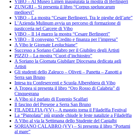
VIBO – Al Museo Lìmen inaugurata la mostra di Berlingeri
ZUNGRI – Si presenta il libro “Corpus speluncarum
medioevi”
VIBO – La mostra “Cesare Berlingeri. Tra le pieghe dell’arte”
L’Azienda Mulinum avvia un percorso di formazione di
pasticceria nel Carcere di Vibo
VIBO – Il 14 marzo la mostra “Cesare Berlingeri”
VIBO – Il convegno “Credito e finanza per l’impresa”
A Vibo le Giornate Leoluchiane”
Successo a Soriano Calabro per il Giubileo degli Artisti
PIZZO – La mostra “Cuori d’inchiostro”
A Soriano la Giornata Giubilare Diocesana dedicata agli
Artisti
Gli studenti dello Zaleuco – Oliveti – Panetta – Zanotti a
Serra san Bruno
Intesa tra Confesercenti e Scuola Alberghiera di Vibo
A Tropea si presenta il libro “Oro Rosso di Calabria” di
Cinquegrana
A Vibo si è parlato di Eugenio Scalfari
Il fascino del Presepe a Serra San Bruno
FILADELFIA (VV) – A maggio torna il Filadelfia Festival
La “Pignolata” più grande chiude le feste natalizie a Filadelfia
A Vibo al via la Settimana dello Studente del Capialbi
SORIANO CALABRO (VV) – Si presenta il libro “Portami
al mare”