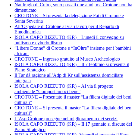
Naufragio di Cutro, sono passati due anni, ma Crotone non ha
dimenticato
CROTONE – Si presenta la delegazione Fai di Crotone e
Santa Severina
All’Ospedale di Crotone al via i lavori per il Reparto di
Emodinamica
ISOLA CAPO RIZZUTO (KR) – Lunedì il convegno su
bullismo e cyberbullismo
“Libere Donne” di Crotone e “InOltre” insieme per i bambini
africani
CROTONE – Ingresso gratuito al Museo Archeologico
ISOLA CAPO RIZZUTO (KR) – Il 7 febbraio si presenta il
Piano Strategico
Il Tar dà ragione all’Adp di Kr sull’assistenza domiciliare
integrata
ISOLA CAPO RIZZUTO (KR) – Al via il progetto
ambientale “Compostiamoci bene”
CROTONE – Presentato il master “La filiera digitale dei beni
culturali”
CROTONE – Si presenta il master “La filiera digitale dei ben
culturali”
L’Asp Crotone prosegue nel miglioramento dei servizi
ISOLA CAPO RIZZUTO (KR) – Il 17 gennaio si discute del
Piano Strategico
ISOLA CAPO RIZZUTO (KR)- Venerdì si presenta il libro