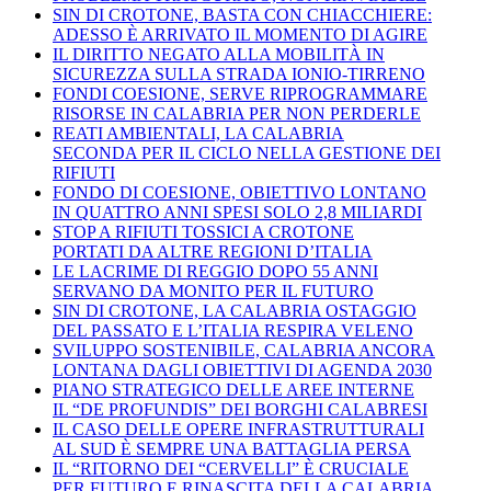
SIN DI CROTONE, BASTA CON CHIACCHIERE:
ADESSO È ARRIVATO IL MOMENTO DI AGIRE
IL DIRITTO NEGATO ALLA MOBILITÀ IN
SICUREZZA SULLA STRADA IONIO-TIRRENO
FONDI COESIONE, SERVE RIPROGRAMMARE
RISORSE IN CALABRIA PER NON PERDERLE
REATI AMBIENTALI, LA CALABRIA
SECONDA PER IL CICLO NELLA GESTIONE DEI
RIFIUTI
FONDO DI COESIONE, OBIETTIVO LONTANO
IN QUATTRO ANNI SPESI SOLO 2,8 MILIARDI
STOP A RIFIUTI TOSSICI A CROTONE
PORTATI DA ALTRE REGIONI D’ITALIA
LE LACRIME DI REGGIO DOPO 55 ANNI
SERVANO DA MONITO PER IL FUTURO
SIN DI CROTONE, LA CALABRIA OSTAGGIO
DEL PASSATO E L’ITALIA RESPIRA VELENO
SVILUPPO SOSTENIBILE, CALABRIA ANCORA
LONTANA DAGLI OBIETTIVI DI AGENDA 2030
PIANO STRATEGICO DELLE AREE INTERNE
IL “DE PROFUNDIS” DEI BORGHI CALABRESI
IL CASO DELLE OPERE INFRASTRUTTURALI
AL SUD È SEMPRE UNA BATTAGLIA PERSA
IL “RITORNO DEI “CERVELLI” È CRUCIALE
PER FUTURO E RINASCITA DELLA CALABRIA