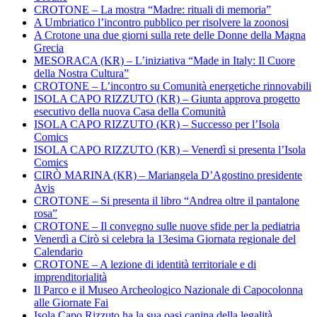
CROTONE – La mostra “Madre: rituali di memoria”
A Umbriatico l’incontro pubblico per risolvere la zoonosi
A Crotone una due giorni sulla rete delle Donne della Magna
Grecia
MESORACA (KR) – L’iniziativa “Made in Italy: Il Cuore
della Nostra Cultura”
CROTONE – L’incontro su Comunità energetiche rinnovabili
ISOLA CAPO RIZZUTO (KR) – Giunta approva progetto
esecutivo della nuova Casa della Comunità
ISOLA CAPO RIZZUTO (KR) – Successo per l’Isola
Comics
ISOLA CAPO RIZZUTO (KR) – Venerdì si presenta l’Isola
Comics
CIRÒ MARINA (KR) – Mariangela D’Agostino presidente
Avis
CROTONE – Si presenta il libro “Andrea oltre il pantalone
rosa”
CROTONE – Il convegno sulle nuove sfide per la pediatria
Venerdì a Cirò si celebra la 13esima Giornata regionale del
Calendario
CROTONE – A lezione di identità territoriale e di
imprenditorialità
Il Parco e il Museo Archeologico Nazionale di Capocolonna
alle Giornate Fai
Isola Capo Rizzuto ha la sua oasi canina della legalità