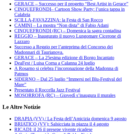
GERACE – Successo per il progetto “Best Artist in Gerace”
CINQUEFRONDI– Cartoon Show Party: l’unica tappa in
Calabria
SCILLA-FAVAZZINA: la Festa di San Rocco
CAMINI – La mostra “Non dista” di Fabio Adani
CINQUEFRONDI (RC) – Domenica la sagra contadina
REGGIO – Inaugurato il nuovo Lungomare Cicerone di
Lazzaro
Successo a Reggio per l’anteprima del Concorso dei
Madonnari di Taurianova.
GERACE – La 25esima edizione di Borgo Incantato
DeaFest / Luisa Corna a Calanna 24 luglio
A Rosarno si celebra l’incoronazione della Madonna di
Patmos
SIDERNO – Dal 25 luglio “Immersi nel Blu-Festival del
Mare”
Presentato il Roccella Jazz Festival
MOSORROFA (RC) – Giovedì s’inaugura il murales
Le Altre Notizie
DRAPIA (VV) / La Festa dell’Amicizia domenica 9 agosto
BRIATICO (VV): Salsicciata in piazza il 4 agosto
RICADI: il 26 il presepe vivente ricadese