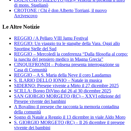
di mons. Staglianò
CROTONE / Chi è don Alberto Torriani, il nuovo
Arcivescovo
Le Altre Notizie
REGGIO / A Pellaro VIII Jamu Festival
REGGIO: Un viaggio tra le stanghe della Vara. Oggi allo
Sporting Stelle del Sud
REGGIO – Mercoledì la conferenza “Dalla filosofia al corpo:
la nascita del pensiero medico in Magna Grecia”
CINQUEFRONDI – Polisena presenta interrogazione su
Casa di Comunità
REGGIO – A S. Maria della Neve il coro Laudamus
S. ILARIO DELLO IONIO – Natale in musica
SIDERNO: Presepe vivente a Mirto il 27 dicembre 2025
SCILLA: Borgo DiVino dal 26 al 30 dicembre 2025
SAN GIORGIO MORGETO (RC) – XXVI edizione del
Presepe vivente dei bambini
A Bovalino il presepe che racconta la memoria contadina
della comunità
Sogno di Natale a Reggio il 13 dicembre in viale Aldo Moro
S. GIORGIO MORGETO (RC) – Il 26 dicembre il presepe
vivente dei bambini