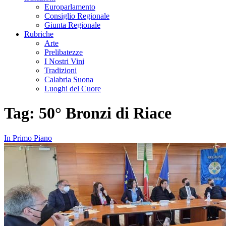
Europarlamento
Consiglio Regionale
Giunta Regionale
Rubriche
Arte
Prelibatezze
I Nostri Vini
Tradizioni
Calabria Suona
Luoghi del Cuore
Tag:
50° Bronzi di Riace
In Primo Piano