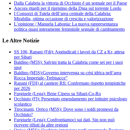
Dalla Calabria la vittoria di Occhiuto è un segnale per il Paese
Ancora ritardi per il ripristino della Diga sul torrente Lordo
I Consorzi di Tutela delll’area centrale della Calabria:
Mirabilia, ottima occasione di crescita e valorizzazione
L’opinione / Manuela Labonia: La nuova rappresentanza
politica quasi interamente femminile segnale di cambiamento
Le Altre Notizie
SS 106, Rapani (Fdi): Aggiudicati i lavori da CZ a Kr, attesa
per Sibari
Baldino (M5S): Salvini tratta la Calabria come set per i suoi
spot
Baldino (M5S):Governo intervenga su crisi idrica nell’area
Rocca Imperiale–Trebisacce”
Rapani (FDI) al cantiere Rfi: Confermato rispetto tempistiche
per 2026
Furgiuele (Lega): Bene Cipess su Sibari-Co-Ro
Occhiuto (FI): Presentato emendamento per istituire psicologo
scolastico
Tirocinanti, Orrico (M5S): Dove sono i soldi promessi da
Occhiuto?
Furgiuele (Lega): Confrontiamoci sui dati, Sin non può
ricevere rifiuti da altre regioni