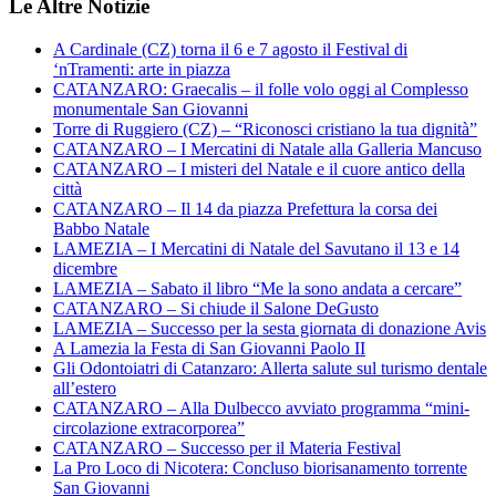
Le Altre Notizie
A Cardinale (CZ) torna il 6 e 7 agosto il Festival di
‘nTramenti: arte in piazza
CATANZARO: Graecalis – il folle volo oggi al Complesso
monumentale San Giovanni
Torre di Ruggiero (CZ) – “Riconosci cristiano la tua dignità”
CATANZARO – I Mercatini di Natale alla Galleria Mancuso
CATANZARO – I misteri del Natale e il cuore antico della
città
CATANZARO – Il 14 da piazza Prefettura la corsa dei
Babbo Natale
LAMEZIA – I Mercatini di Natale del Savutano il 13 e 14
dicembre
LAMEZIA – Sabato il libro “Me la sono andata a cercare”
CATANZARO – Si chiude il Salone DeGusto
LAMEZIA – Successo per la sesta giornata di donazione Avis
A Lamezia la Festa di San Giovanni Paolo II
Gli Odontoiatri di Catanzaro: Allerta salute sul turismo dentale
all’estero
CATANZARO – Alla Dulbecco avviato programma “mini-
circolazione extracorporea”
CATANZARO – Successo per il Materia Festival
La Pro Loco di Nicotera: Concluso biorisanamento torrente
San Giovanni