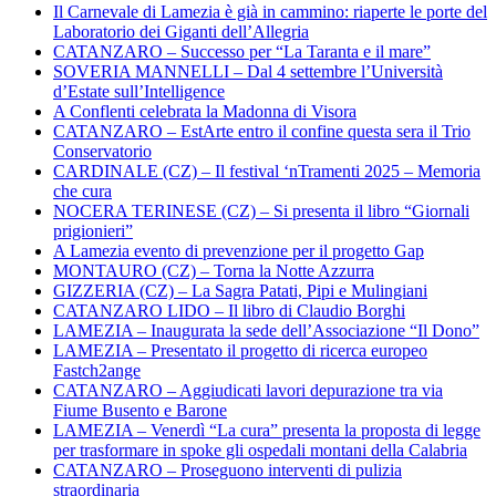
Il Carnevale di Lamezia è già in cammino: riaperte le porte del
Laboratorio dei Giganti dell’Allegria
CATANZARO – Successo per “La Taranta e il mare”
SOVERIA MANNELLI – Dal 4 settembre l’Università
d’Estate sull’Intelligence
A Conflenti celebrata la Madonna di Visora
CATANZARO – EstArte entro il confine questa sera il Trio
Conservatorio
CARDINALE (CZ) – Il festival ‘nTramenti 2025 – Memoria
che cura
NOCERA TERINESE (CZ) – Si presenta il libro “Giornali
prigionieri”
A Lamezia evento di prevenzione per il progetto Gap
MONTAURO (CZ) – Torna la Notte Azzurra
GIZZERIA (CZ) – La Sagra Patati, Pipi e Mulingiani
CATANZARO LIDO – Il libro di Claudio Borghi
LAMEZIA – Inaugurata la sede dell’Associazione “Il Dono”
LAMEZIA – Presentato il progetto di ricerca europeo
Fastch2ange
CATANZARO – Aggiudicati lavori depurazione tra via
Fiume Busento e Barone
LAMEZIA – Venerdì “La cura” presenta la proposta di legge
per trasformare in spoke gli ospedali montani della Calabria
CATANZARO – Proseguono interventi di pulizia
straordinaria