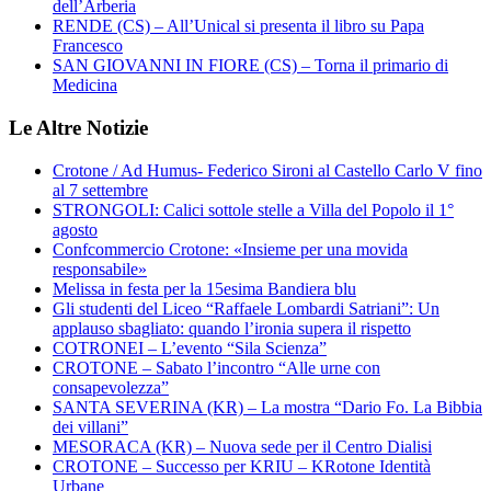
dell’Arberia
RENDE (CS) – All’Unical si presenta il libro su Papa
Francesco
SAN GIOVANNI IN FIORE (CS) – Torna il primario di
Medicina
Le Altre Notizie
Crotone / Ad Humus- Federico Sironi al Castello Carlo V fino
al 7 settembre
STRONGOLI: Calici sottole stelle a Villa del Popolo il 1°
agosto
Confcommercio Crotone: «Insieme per una movida
responsabile»
Melissa in festa per la 15esima Bandiera blu
Gli studenti del Liceo “Raffaele Lombardi Satriani”: Un
applauso sbagliato: quando l’ironia supera il rispetto
COTRONEI – L’evento “Sila Scienza”
CROTONE – Sabato l’incontro “Alle urne con
consapevolezza”
SANTA SEVERINA (KR) – La mostra “Dario Fo. La Bibbia
dei villani”
MESORACA (KR) – Nuova sede per il Centro Dialisi
CROTONE – Successo per KRIU – KRotone Identità
Urbane