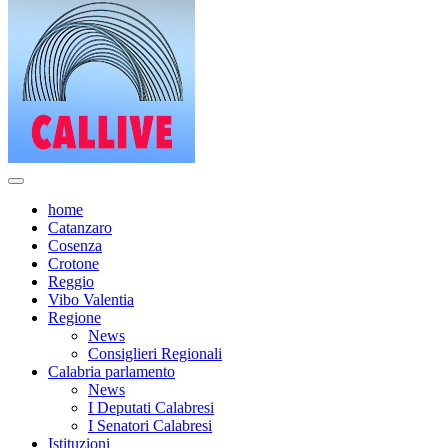
home
Catanzaro
Cosenza
Crotone
Reggio
Vibo Valentia
Regione
News
Consiglieri Regionali
Calabria parlamento
News
I Deputati Calabresi
I Senatori Calabresi
Istituzioni