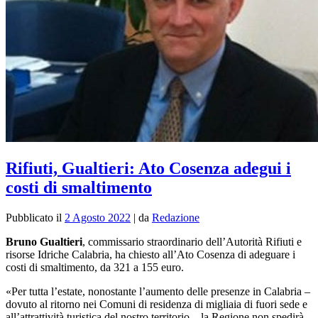
Rifiuti, Gualtieri: Ato Cosenza adegui i
costi di smaltimento
Pubblicato il
2 Agosto 2022
|
da
Redazione
Bruno Gualtieri
, commissario straordinario dell’Autorità Rifiuti e
risorse Idriche Calabria, ha chiesto all’Ato Cosenza di adeguare i
costi di smaltimento, da 321 a 155 euro.
«Per tutta l’estate, nonostante l’aumento delle presenze in Calabria –
dovuto al ritorno nei Comuni di residenza di migliaia di fuori sede e
all’attrattività turistica del nostro territorio – la Regione non spedirà