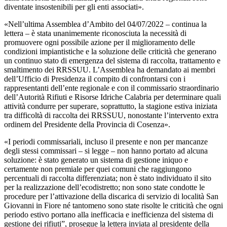
diventate insostenibili per gli enti associati».
«Nell’ultima Assemblea d’Ambito del 04/07/2022 – continua la
lettera – è stata unanimemente riconosciuta la necessità di
promuovere ogni possibile azione per il miglioramento delle
condizioni impiantistiche e la soluzione delle criticità che generano
un continuo stato di emergenza del sistema di raccolta, trattamento e
smaltimento dei RRSSUU. L’Assemblea ha demandato ai membri
dell’Ufficio di Presidenza il compito di confrontarsi con i
rappresentanti dell’ente regionale e con il commissario straordinario
dell’Autorità Rifiuti e Risorse Idriche Calabria per determinare quali
attività condurre per superare, soprattutto, la stagione estiva iniziata
tra difficoltà di raccolta dei RRSSUU, nonostante l’intervento extra
ordinem del Presidente della Provincia di Cosenza».
«I periodi commissariali, incluso il presente e non per mancanze
degli stessi commissari – si legge – non hanno portato ad alcuna
soluzione: è stato generato un sistema di gestione iniquo e
certamente non premiale per quei comuni che raggiungono
percentuali di raccolta differenziata; non è stato individuato il sito
per la realizzazione dell’ecodistretto; non sono state condotte le
procedure per l’attivazione della discarica di servizio di località San
Giovanni in Fiore né tantomeno sono state risolte le criticità che ogni
periodo estivo portano alla inefficacia e inefficienza del sistema di
gestione dei rifiuti”, prosegue la lettera inviata al presidente della