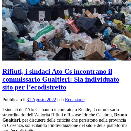
Rifiuti, i sindaci Ato Cs incontrano il
commissario Gualtieri: Sia individuato
sito per l’ecodistretto
Pubblicato il
31 Agosto 2022
|
da
Redazione
I sindaci dell’Ato Cs hanno incontrato, a Rende, il commissario
straordinario dell’Autorità Rifiuti e Risorse Idriche Calabria,
Bruno
Gualtieri
, per discutere delle criticità che persistono nella provincia
di Cosenza, sollecitando l’individuazione del sito e della piattaforma
per l’eco-distretto.