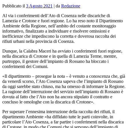
Pubblicato il
3 Agosto 2021
|
da
Redazione
Al via i conferimenti dell’Ato di Cosenza nelle discariche di
Lamezia e Crotone e fuori regione. Lo ha reso noto il Dipartimento
Ambiente della Regione, nell’ambito del costante monitoraggio
informativo, finalizzato a individuare e risolvere omissioni e
inefficienze che impediscono la corretta e doverosa raccolta dei
rifiuti urbani nella provincia di Cosenza.
Dunque, la Calabra Maceri ha avviato i conferimenti fuori regione,
nella discarica di Crotone e in quella di Lamezia Terme, mentre,
purtroppo, il gestore dell’impianto di Rossano ha bloccato i
conferimenti dei Comuni.
«Il dipartimento – prosegue la nota – è venuto a conoscenza che, già
da venerdì scorso, l’Ato Cosenza sapeva che l’impianto di Rossano
da oggi sarebbe stato chiuso, ma ha omesso di informare la Regione.
La ragione dell’interruzione del servizio nell’impianto di Rossano è
dovuta al fatto che l’Ato non ha ancora stipulato il contratto e
concluso le omologhe con la discarica di Crotone».
Per superare l’ennesima interruzione della raccolta dei rifiuti, il
dipartimento Ambiente «ha diffidato tutte le parti coinvolte, in
particolare l’Ato Cosenza, a far partire i conferimenti nella discarica
di Crotone, in modo che Comuni che si servono dell’impianto di