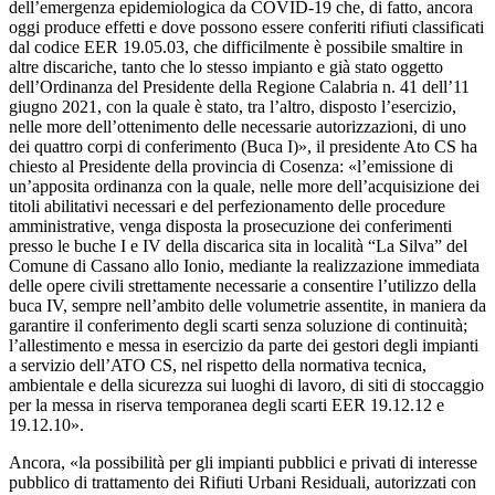
dell’emergenza epidemiologica da COVID-19 che, di fatto, ancora
oggi produce effetti e dove possono essere conferiti rifiuti classificati
dal codice EER 19.05.03, che difficilmente è possibile smaltire in
altre discariche, tanto che lo stesso impianto e già stato oggetto
dell’Ordinanza del Presidente della Regione Calabria n. 41 dell’11
giugno 2021, con la quale è stato, tra l’altro, disposto l’esercizio,
nelle more dell’ottenimento delle necessarie autorizzazioni, di uno
dei quattro corpi di conferimento (Buca I)», il presidente Ato CS ha
chiesto al Presidente della provincia di Cosenza: «l’emissione di
un’apposita ordinanza con la quale, nelle more dell’acquisizione dei
titoli abilitativi necessari e del perfezionamento delle procedure
amministrative, venga disposta la prosecuzione dei conferimenti
presso le buche I e IV della discarica sita in località “La Silva” del
Comune di Cassano allo Ionio, mediante la realizzazione immediata
delle opere civili strettamente necessarie a consentire l’utilizzo della
buca IV, sempre nell’ambito delle volumetrie assentite, in maniera da
garantire il conferimento degli scarti senza soluzione di continuità;
l’allestimento e messa in esercizio da parte dei gestori degli impianti
a servizio dell’ATO CS, nel rispetto della normativa tecnica,
ambientale e della sicurezza sui luoghi di lavoro, di siti di stoccaggio
per la messa in riserva temporanea degli scarti EER 19.12.12 e
19.12.10».
Ancora, «la possibilità per gli impianti pubblici e privati di interesse
pubblico di trattamento dei Rifiuti Urbani Residuali, autorizzati con