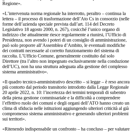
Regione».
«L’intervenuta norma regionale ha interrotto, peraltro – continua la
lettera – il processo di trasformazione dell’Ato Cs in consorzio (nelle
forme dell’azienda speciale prevista dall’art. 114 del Decreto
Legislativo 18 agosto 2000, n. 267), cosicché l’unico organo di
indirizzo che attualmente riesce regolarmente a riunirsi, l’Ufficio di
Presidenza, non avendo i poteri di un consiglio di amministrazione,
può solo proporre all’Assemblea d’Ambito, le eventuali modifiche
dei contratti necessarie al corretto funzionamento del sistema di
raccolta. L’Ufficio Comune, generalmente costituito dal solo
Direttore (tra l’altro non impegnato esclusivamente nella conduzione
dell’UC), non ha una struttura adeguata alla gestione del complesso
sistema amministrativo».
«Il quadro tecnico-amministrativo descritto – si legge – è reso ancora
più contorto dal periodo transitorio introdotto dalla Legge Regionale
20 aprile 2022, n. 10: l’incertezza dei termini temporali di subentro
della piena gestione commissariale e la difficoltà a comprendere
l’effettivo ruolo dei comuni e degli organi dell’ATO hanno creato un
clima di sfiducia nelle istituzioni aggiungendo ulteriori criticità al già
compromesso sistema amministrativo e generando ulteriori problemi
sui territori».
«Ritenendo indispensabile un confronto – ha concluso – per valutare