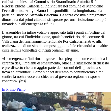
cui è stato chiesto al Commissario Straordinario Autorità Rifiuti e
Risorse Idriche Calabria di individuare nel comune di Mendicino
l’eco-distretto: «ringraziamo la disponibilità e la lungimiranza da
parte del sindaco
Antonio Palermo
. La forza coesiva e pragmatica
dimostrata dai primi cittadini sia sprone per una risoluzione non più
rimandabile all’emergenza rifiuti».
L’assemblea ha infine votato e approvato tutti i punti all’ordine del
giorno, tra cui l’individuazione, quale beneficiario, del comune di
Villapiana del finanziamento regionale Por Calabria relativo alla
realizzazione di un sito di compostaggio mobile che andrà a smaltire
circa seimila tonnellate di rifiuti organici all’anno.
«L’emergenza rifiuti rimane grave – ha spiegato – come endemica la
carenza degli impianti di smaltimento, oltre alla situazione di dissesto
e pre-dissesto che la maggior parte dei comuni della provincia si
trova ad affrontare. Come sindaci dell’ambito continueremo a far
sentire la nostra voce e a chiedere al governo regionale risposte
concrete».
(rcs)
In Primo Piano