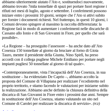
abbiamo ulteriormente aiutato l’Ato e, sostituendoci nuovamente,
abbiamo trovato 7mila tonnellate di spazi per portare fuori regione i
rifiuti nei mesi di luglio, agosto e settembre. I conferimenti possono
iniziare entro i prossimi 10 giorni, sempre che l’Ato si attivi subito
per fornire i documenti richiesti. Nel frattempo, in questi 10 giorni, i
Comuni devono spingere al massimo la raccolta differenziata: la
Regione farà in modo di aumentare i conferimenti nelle discariche di
Cassano allo Ionio e di San Giovanni in Fiore, per quello che sarà
possibile».
«La Regione – ha proseguito l’assessore – ha anche dato all’Ato
Cosenza 150 tonnellate al giorno da bruciare al forno di Gioia
Tauro, mentre il presidente della Giunta, Nino Spirlì, ha preso
accordi con il collega pugliese Michele Emiliano per portare negli
impianti pugliesi 50 tonnellate al giorno di tal quale».
«Contemporaneamente, vista l’incapacità dell’Ato Cosenza, in sua
sostituzione – ha evidenziato De Caprio –, abbiamo accolto la
proposta del Comune di Villapiana per realizzare l’ecodistretto nel
proprio territorio, e stiamo facendo le valutazioni per iniziarne subito
la realizzazione. Abbiamo anche definito la chiusura definitiva della
discarica di San Giovanni in Fiore entro i prossimi due anni. Sempre
in sostituzione dell’Ato Cosenza, stiamo valutando un sito nel
Comune di Carolei per realizzare la discarica di servizio».
(rcz)