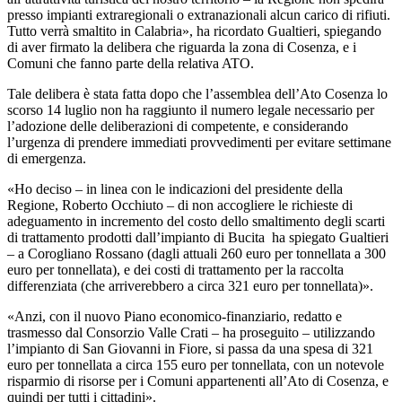
presso impianti extraregionali o extranazionali alcun carico di rifiuti.
Tutto verrà smaltito in Calabria», ha ricordato Gualtieri, spiegando
di aver firmato la delibera che riguarda la zona di Cosenza, e i
Comuni che fanno parte della relativa ATO.
Tale delibera è stata fatta dopo che l’assemblea dell’Ato Cosenza lo
scorso 14 luglio non ha raggiunto il numero legale necessario per
l’adozione delle deliberazioni di competente, e considerando
l’urgenza di prendere immediati provvedimenti per evitare settimane
di emergenza.
«Ho deciso – in linea con le indicazioni del presidente della
Regione, Roberto Occhiuto – di non accogliere le richieste di
adeguamento in incremento del costo dello smaltimento degli scarti
di trattamento prodotti dall’impianto di Bucita ha spiegato Gualtieri
– a Corogliano Rossano (dagli attuali 260 euro per tonnellata a 300
euro per tonnellata), e dei costi di trattamento per la raccolta
differenziata (che arriverebbero a circa 321 euro per tonnellata)».
«Anzi, con il nuovo Piano economico-finanziario, redatto e
trasmesso dal Consorzio Valle Crati – ha proseguito – utilizzando
l’impianto di San Giovanni in Fiore, si passa da una spesa di 321
euro per tonnellata a circa 155 euro per tonnellata, con un notevole
risparmio di risorse per i Comuni appartenenti all’Ato di Cosenza, e
quindi per tutti i cittadini».