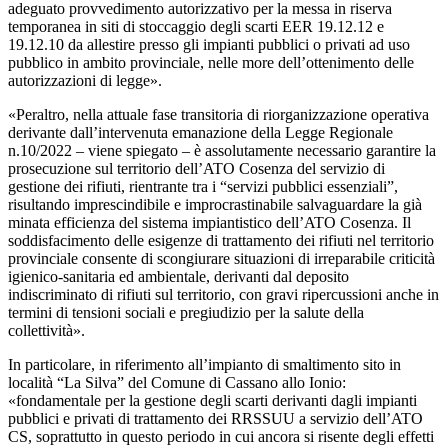
adeguato provvedimento autorizzativo per la messa in riserva
temporanea in siti di stoccaggio degli scarti EER 19.12.12 e
19.12.10 da allestire presso gli impianti pubblici o privati ad uso
pubblico in ambito provinciale, nelle more dell’ottenimento delle
autorizzazioni di legge».
«Peraltro, nella attuale fase transitoria di riorganizzazione operativa
derivante dall’intervenuta emanazione della Legge Regionale
n.10/2022 – viene spiegato – è assolutamente necessario garantire la
prosecuzione sul territorio dell’ATO Cosenza del servizio di
gestione dei rifiuti, rientrante tra i “servizi pubblici essenziali”,
risultando imprescindibile e improcrastinabile salvaguardare la già
minata efficienza del sistema impiantistico dell’ATO Cosenza. Il
soddisfacimento delle esigenze di trattamento dei rifiuti nel territorio
provinciale consente di scongiurare situazioni di irreparabile criticità
igienico-sanitaria ed ambientale, derivanti dal deposito
indiscriminato di rifiuti sul territorio, con gravi ripercussioni anche in
termini di tensioni sociali e pregiudizio per la salute della
collettività».
In particolare, in riferimento all’impianto di smaltimento sito in
località “La Silva” del Comune di Cassano allo Ionio:
«fondamentale per la gestione degli scarti derivanti dagli impianti
pubblici e privati di trattamento dei RRSSUU a servizio dell’ATO
CS, soprattutto in questo periodo in cui ancora si risente degli effetti