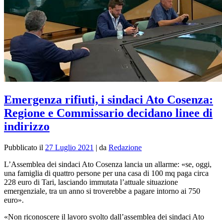
Emergenza rifiuti, i sindaci Ato Cosenza:
Regione e Commissario decidano linee di
indirizzo
Pubblicato il
27 Luglio 2021
|
da
Redazione
L’Assemblea dei sindaci Ato Cosenza lancia un allarme: «se, oggi,
una famiglia di quattro persone per una casa di 100 mq paga circa
228 euro di Tari, lasciando immutata l’attuale situazione
emergenziale, tra un anno si troverebbe a pagare intorno ai 750
euro».
«Non riconoscere il lavoro svolto dall’assemblea dei sindaci Ato