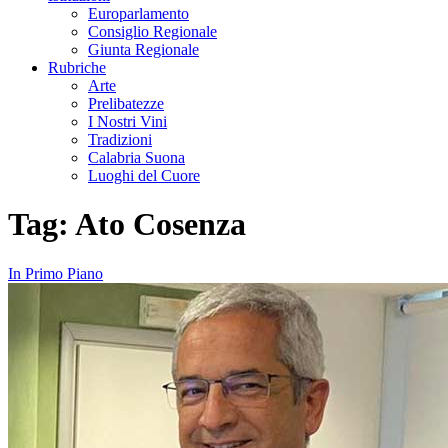
Europarlamento
Consiglio Regionale
Giunta Regionale
Rubriche
Arte
Prelibatezze
I Nostri Vini
Tradizioni
Calabria Suona
Luoghi del Cuore
Tag:
Ato Cosenza
In Primo Piano