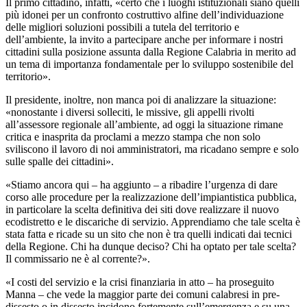
Il primo cittadino, infatti, «certo che i luoghi istituzionali siano quelli
più idonei per un confronto costruttivo alfine dell’individuazione
delle migliori soluzioni possibili a tutela del territorio e
dell’ambiente, la invito a partecipare anche per informare i nostri
cittadini sulla posizione assunta dalla Regione Calabria in merito ad
un tema di importanza fondamentale per lo sviluppo sostenibile del
territorio».
Il presidente, inoltre, non manca poi di analizzare la situazione:
«nonostante i diversi solleciti, le missive, gli appelli rivolti
all’assessore regionale all’ambiente, ad oggi la situazione rimane
critica e inasprita da proclami a mezzo stampa che non solo
sviliscono il lavoro di noi amministratori, ma ricadano sempre e solo
sulle spalle dei cittadini».
«Stiamo ancora qui – ha aggiunto – a ribadire l’urgenza di dare
corso alle procedure per la realizzazione dell’impiantistica pubblica,
in particolare la scelta definitiva dei siti dove realizzare il nuovo
ecodistretto e le discariche di servizio. Apprendiamo che tale scelta è
stata fatta e ricade su un sito che non è tra quelli indicati dai tecnici
della Regione. Chi ha dunque deciso? Chi ha optato per tale scelta?
Il commissario ne è al corrente?».
«I costi del servizio e la crisi finanziaria in atto – ha proseguito
Manna – che vede la maggior parte dei comuni calabresi in pre-
dissesto o in dissesto incidono fortemente sull’emergenza e su una