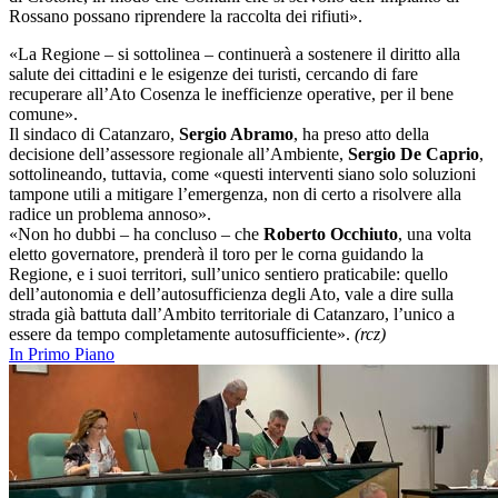
Rossano possano riprendere la raccolta dei rifiuti».
«La Regione – si sottolinea – continuerà a sostenere il diritto alla
salute dei cittadini e le esigenze dei turisti, cercando di fare
recuperare all’Ato Cosenza le inefficienze operative, per il bene
comune».
Il sindaco di Catanzaro,
Sergio Abramo
, ha preso atto della
decisione dell’assessore regionale all’Ambiente,
Sergio De Caprio
,
sottolineando, tuttavia, come «questi interventi siano solo soluzioni
tampone utili a mitigare l’emergenza, non di certo a risolvere alla
radice un problema annoso».
«Non ho dubbi – ha concluso – che
Roberto Occhiuto
, una volta
eletto governatore, prenderà il toro per le corna guidando la
Regione, e i suoi territori, sull’unico sentiero praticabile: quello
dell’autonomia e dell’autosufficienza degli Ato, vale a dire sulla
strada già battuta dall’Ambito territoriale di Catanzaro, l’unico a
essere da tempo completamente autosufficiente».
(rcz)
In Primo Piano