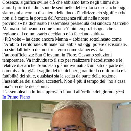
Cosenza, significa svilire ciò che abbiamo fatto negli ultimi due
anni. I primi cittadini sono le sentinelle del territorio e se anche oggi
siamo qui ancora a discutere delle linee d’indirizzo ciò significa che
non si è capita la portata dell’emergenza rifiuti nella nostra
provincia» ha dichiarato l’assemblea presieduta dal sindaco Marcello
Manna sottolineando come «non c’è più tempo: bisogna che la
regione e il commissario decidano e lo facciano subito».
«Più volte – ha detto ancora Manna – abbiamo sottolineato come
l’Ambito Territoriale Ottimale non abbia ad oggi potere decisionale,
ma sin dall’inizio del nostro lavoro come sia necessaria
l’autosufficienza: San Giovanni in Fiore, Cassano soluzioni
temporanee. Va individuato il sito per realizzare l’ecodistretto e le
relative discariche. Sono stati già individuati alcuni siti da parte del
commissario, già al vaglio dei tecnici per garantire la conformità e la
fattibilità dei siti e, qualsiasi sia la scelta da parte della regione,
l’assemblea dei sindaci accetterà. Non è più il tempo del “no a casa
mia” ma delle decisioni».
L’assemblea ha infine approvato i punti all’ordine del giorno.
(rcs)
In Primo Piano