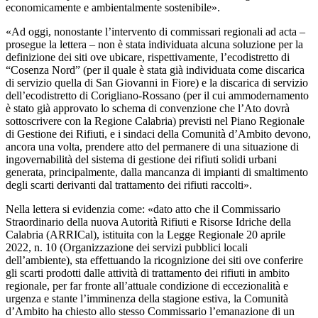
economicamente e ambientalmente sostenibile».
«Ad oggi, nonostante l’intervento di commissari regionali ad acta –
prosegue la lettera – non è stata individuata alcuna soluzione per la
definizione dei siti ove ubicare, rispettivamente, l’ecodistretto di
“Cosenza Nord” (per il quale è stata già individuata come discarica
di servizio quella di San Giovanni in Fiore) e la discarica di servizio
dell’ecodistretto di Corigliano-Rossano (per il cui ammodernamento
è stato già approvato lo schema di convenzione che l’Ato dovrà
sottoscrivere con la Regione Calabria) previsti nel Piano Regionale
di Gestione dei Rifiuti, e i sindaci della Comunità d’Ambito devono,
ancora una volta, prendere atto del permanere di una situazione di
ingovernabilità del sistema di gestione dei rifiuti solidi urbani
generata, principalmente, dalla mancanza di impianti di smaltimento
degli scarti derivanti dal trattamento dei rifiuti raccolti».
Nella lettera si evidenzia come: «dato atto che il Commissario
Straordinario della nuova Autorità Rifiuti e Risorse Idriche della
Calabria (ARRICal), istituita con la Legge Regionale 20 aprile
2022, n. 10 (Organizzazione dei servizi pubblici locali
dell’ambiente), sta effettuando la ricognizione dei siti ove conferire
gli scarti prodotti dalle attività di trattamento dei rifiuti in ambito
regionale, per far fronte all’attuale condizione di eccezionalità e
urgenza e stante l’imminenza della stagione estiva, la Comunità
d’Ambito ha chiesto allo stesso Commissario l’emanazione di un