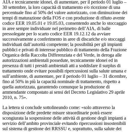
AIA e tecnicamente idonei, di aumentare, per il periodo 01 luglio –
30 settembre, la loro capacità di trattamento e/o ricezione di una
percentuale fino al 50% del valore autorizzato, con diminuzione dei
tempi di maturazione della FOS e con produzione di rifiuto avente
codice EER 19.05.01 e 19.05.03, consentendo anche lo stoccaggio
in aree sempre individuate nel perimetro dell’AIA, di balle
pressolegate per lo scarto codice EER 19.12.12 da avviare
successivamente a conferimento in aree di discariche e/o stoccaggi
individuati dall’autorità competente; la possibilità per gli impianti
pubblici e privati di interesse pubblico di trattamento della Frazione
Organica della Raccolta Differenziata e del Verde, in deroga alle
autorizzazioni ambientali possedute, tecnicamente idonei ed in
presenza di tutti i presidi ambientali atti a soddisfare il surplus di
trattamento onde evitare possibili ripercussioni sulla salute umana e
sull’ambiente, di aumentare, per il periodo 01 luglio – 31 dicembre,
fino al 50% in più la capacità nominale di trattamento, rispetto a
quella autorizzata, garantendo comunque la produzione di
ammendante compostato ai sensi del Decreto Legislativo 29 aprile
2010, n. 75».
La lettera si conclude sottolineando come: «solo attraverso la
disposizione delle predette misure straordinarie potrà essere
scongiurata la sospensione delle attività di gestione degli impianti a
servizio dell’ambito provinciale evitando ripercussioni insostenibili
sul sistema di gestione dei RRSSU e, soprattutto, sulla salute dei