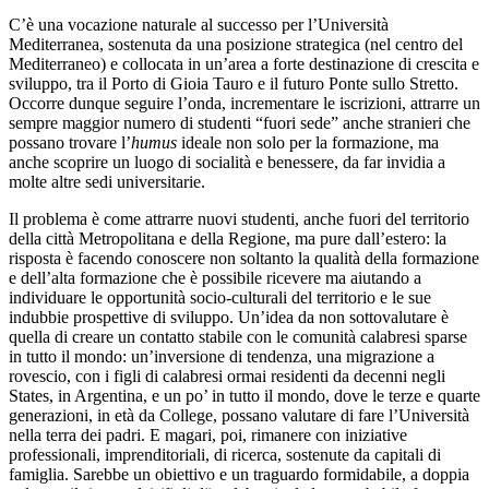
C’è una vocazione naturale al successo per l’Università
Mediterranea, sostenuta da una posizione strategica (nel centro del
Mediterraneo) e collocata in un’area a forte destinazione di crescita e
sviluppo, tra il Porto di Gioia Tauro e il futuro Ponte sullo Stretto.
Occorre dunque seguire l’onda, incrementare le iscrizioni, attrarre un
sempre maggior numero di studenti “fuori sede” anche stranieri che
possano trovare l’
humus
ideale non solo per la formazione, ma
anche scoprire un luogo di socialità e benessere, da far invidia a
molte altre sedi universitarie.
Il problema è come attrarre nuovi studenti, anche fuori del territorio
della città Metropolitana e della Regione, ma pure dall’estero: la
risposta è facendo conoscere non soltanto la qualità della formazione
e dell’alta formazione che è possibile ricevere ma aiutando a
individuare le opportunità socio-culturali del territorio e le sue
indubbie prospettive di sviluppo. Un’idea da non sottovalutare è
quella di creare un contatto stabile con le comunità calabresi sparse
in tutto il mondo: un’inversione di tendenza, una migrazione a
rovescio, con i figli di calabresi ormai residenti da decenni negli
States, in Argentina, e un po’ in tutto il mondo, dove le terze e quarte
generazioni, in età da College, possano valutare di fare l’Università
nella terra dei padri. E magari, poi, rimanere con iniziative
professionali, imprenditoriali, di ricerca, sostenute da capitali di
famiglia. Sarebbe un obiettivo e un traguardo formidabile, a doppia