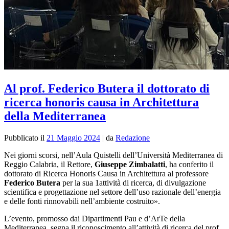
Al prof. Federico Butera il dottorato di
ricerca honoris causa in Architettura
della Mediterranea
Pubblicato il
21 Maggio 2024
|
da
Redazione
Nei giorni scorsi, nell’Aula Quistelli dell’Università Mediterranea di
Reggio Calabria, il Rettore,
Giuseppe Zimbalatti
, ha conferito il
dottorato di Ricerca Honoris Causa in Architettura al professore
Federico Butera
per la sua 1attività di ricerca, di divulgazione
scientifica e progettazione nel settore dell’uso razionale dell’energia
e delle fonti rinnovabili nell’ambiente costruito».
L’evento, promosso dai Dipartimenti Pau e d’ArTe della
Mediterranea, segna il riconoscimento all’attività di ricerca del prof.