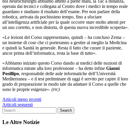
noi neurochirurghi abbiamo attinto a piene mani, la Tac a distanza,
operata dai tecnici e collegata al Centro dove i medici in tempo reale
guardano e studiano il risultato dell’esame. Per non parlare della
robotica, arrivata da pochissimo tempo, fino a sfociare
all’intelligenza artificiale per la quale occorre stare molto attenti per
un uso corretto, e non distorta, di questa nuova incredibile scoperta».
«Le lezioni del Corso rappresentano, quindi
– ha concluso Zema –
un insieme di cose che ci porteranno a gestire al meglio la Medicina
e quindi la Sanità in generale. Resta il fatto che curare il paziente,
ancor prima dell’informatica, resta la base di tutto»
.
«Abbiamo iniziato questo Corso dando ai medici delle nozioni di
informatica mirate alla loro professione
– ha detto infine
Gianni
Posillipo
, responsabile delle aule informatiche dell’Università
Mediterranea –
e il test preliminare di oggi è servito per capire il loro
grado di preparazione in modo tale da adattare il Corso a quelle che
sono le proprie esigenze».
(rrc)
Navigazione
Articoli meno recenti
Articoli seguenti
articoli
Le Altre Notizie