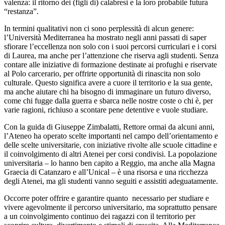
valenza: il ritorno dei (figli di) calabresi e la loro probabile futura
“restanza”.
In termini qualitativi non ci sono perplessità di alcun genere:
l’Università Mediterranea ha mostrato negli anni passati di saper
sfiorare l’eccellenza non solo con i suoi percorsi curriculari e i corsi
di Laurea, ma anche per l’attenzione che riserva agli studenti. Senza
contare alle iniziative di formazione destinate ai profughi e riservate
al Polo carcerario, per offrirte opportunità di rinascita non solo
culturale. Questo significa avere a cuore il territorio e la sua gente,
ma anche aiutare chi ha bisogno di immaginare un futuro diverso,
come chi fugge dalla guerra e sbarca nelle nostre coste o chi è, per
varie ragioni, richiuso a scontare pene detentive e vuole studiare.
Con la guida di Giuseppe Zimbalatti, Rettore ormai da alcuni anni,
l’Ateneo ha operato scelte importanti nel campo dell’orientamento e
delle scelte universitarie, con iniziative rivolte alle scuole cittadine e
il coinvolgimento di altri Atenei per corsi condivisi. La popolazione
universitaria – lo hanno ben capito a Reggio, ma anche alla Magna
Graecia di Catanzaro e all’Unical – è una risorsa e una ricchezza
degli Atenei, ma gli studenti vanno seguiti e assistiti adeguatamente.
Occorre poter offrire e garantire quanto
necessario per studiare e
vivere agevolmente il percorso universitario, ma soprattutto pensare
a un coinvolgimento continuo dei ragazzi con il territorio per