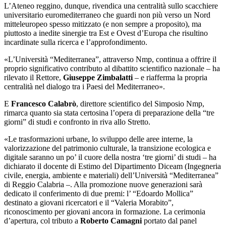
L’Ateneo reggino, dunque,
rivendica una centralità sullo scacchiere
universitario euromediterraneo che guardi non più verso un Nord
mitteleuropeo spesso mitizzato (e non sempre a proposito), ma
piuttosto a inedite
sinergie tra Est e Ovest d’Europa
che risultino
incardinate sulla ricerca e l’approfondimento.
«L’Università “Mediterranea”, attraverso Nmp, continua a offrire il
proprio significativo contributo al dibattito scientifico nazionale – ha
rilevato il Rettore,
Giuseppe Zimbalatti
– e riafferma la propria
centralità nel dialogo tra i Paesi del Mediterraneo».
E
Francesco Calabrò
, direttore scientifico del Simposio Nmp,
rimarca quanto sia stata certosina l’opera di preparazione della “tre
giorni” di studi e confronto in riva allo Stretto.
«Le trasformazioni urbane, lo sviluppo delle aree interne, la
valorizzazione del patrimonio culturale, la transizione ecologica e
digitale saranno un po’ il cuore della nostra ‘tre giorni’ di studi – ha
dichiarato il docente di Estimo del Dipartimento Diceam (Ingegneria
civile, energia, ambiente e materiali) dell’Università “Mediterranea”
di Reggio Calabria –. Alla promozione nuove generazioni sarà
dedicato il conferimento di due premi: l’ “Edoardo Mollica”
destinato a giovani ricercatori e il “Valeria Morabito”,
riconoscimento per giovani ancora in formazione. La cerimonia
d’apertura, col tributo a
Roberto Camagni
portato dal panel