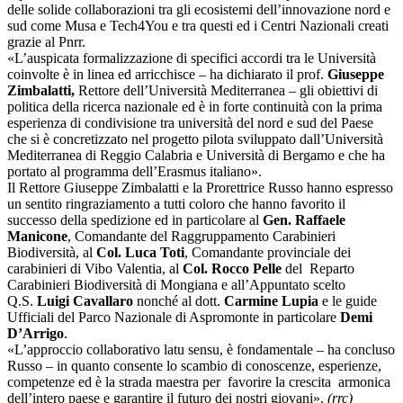
delle solide collaborazioni tra gli ecosistemi dell’innovazione nord e
sud come Musa e Tech4You e tra questi ed i Centri Nazionali creati
grazie al Pnrr.
«L’auspicata formalizzazione di specifici accordi tra le Università
coinvolte è in linea ed arricchisce – ha dichiarato il prof.
Giuseppe
Zimbalatti,
Rettore dell’Università Mediterranea – gli obiettivi di
politica della ricerca nazionale ed è in forte continuità con la prima
esperienza di condivisione tra università del nord e sud del Paese
che si è concretizzato nel progetto pilota sviluppato dall’Università
Mediterranea di Reggio Calabria e Università di Bergamo e che ha
portato al programma dell’Erasmus italiano».
Il Rettore Giuseppe Zimbalatti e la Prorettrice Russo hanno espresso
un sentito ringraziamento a tutti coloro che hanno favorito il
successo della spedizione ed in particolare al
Gen. Raffaele
Manicone
, Comandante del Raggruppamento Carabinieri
Biodiversità, al
Col. Luca Toti
, Comandante provinciale dei
carabinieri di Vibo Valentia, al
Col. Rocco Pelle
del Reparto
Carabinieri Biodiversità di Mongiana e all’Appuntato scelto
Q.S.
Luigi Cavallaro
nonché al dott.
Carmine Lupia
e le guide
Ufficiali del Parco Nazionale di Aspromonte in particolare
Demi
D’Arrigo
.
«L’approccio collaborativo latu sensu, è fondamentale – ha concluso
Russo – in quanto consente lo scambio di conoscenze, esperienze,
competenze ed è la strada maestra per favorire la crescita armonica
dell’intero paese e garantire il futuro dei nostri giovani».
(rrc)