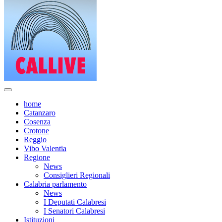
home
Catanzaro
Cosenza
Crotone
Reggio
Vibo Valentia
Regione
News
Consiglieri Regionali
Calabria parlamento
News
I Deputati Calabresi
I Senatori Calabresi
Istituzioni