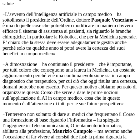
salute.
«
L’avvento dell’intelligenza artificiale in campo medico
– ha
sottolineato il
presidente dell’Ordine, dottore
Pasquale Veneziano
–
è una di quelle cose che potrebbero modificare in maniera davvero
efficace il sistema di assistenza ai pazienti, sia riguardo le branche
chirurgiche, in particolare la Robotica, che per la Medicina generale.
E’ chiaro che la stessa deve essere adeguatamente gestita anche
perché solo tra qualche anno si potrà avere la certezza dei suoi
benefici in campo medico».
«A dimostrazione
– ha continuato il presidente –
che è importante,
per tutti coloro che conseguono una laurea in Medicina, un costante
aggiornamento perché vi è una continua evoluzione sia in campo
diagnostico che terapeutico, per cui ciò che oggi risulta una certezza,
domani potrebbe non esserlo. Per questo motivo abbiamo pensato di
organizzare questo Corso che serve a dare le prime nozioni
sull’applicazione di AI in campo medico, cosa che in questo
momento è all’attenzione di tutti per le sue future prospettive».
«
Tenteremo non soltanto di dare ai medici che frequentano il Corso
una formazione di base riguardo l’informatica
– ha spiegato
l’ingegnere in Telecomunicazioni, Orientamento informatico,
abilitato alla professione,
Maurizio Campolo
–
ma avremo anche
l’occasione di far vivere ai corsisti due fasi: la prima riguarda la