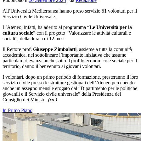
Pubblicato il
20 Settembre 2024
|
da
Redazione
All’Università Mediterranea hanno preso servizio 51 volontari per il
Servizio Civile Universale.
L’Ateneo, infatti, ha aderito al programma “
Le Università per la
cultura sociale
” con il progetto “Valorizzare le attività culturali e
sociali”, della durata di 12 mesi.
Il Rettore prof.
Giuseppe Zimbalatti
, assieme a tutta la comunità
accademica, nel sottolineare l’importante iniziativa che assume
particolare rilevanza anche sotto il profilo economico e sociale per il
territorio, danno il benvenuto ai giovani volontari.
I volontari, dopo un primo periodo di formazione, presteranno il loro
servizio civile presso le strutture gestionali dell’Ateneo percependo
anche un assegno mensile erogato dal “Dipartimento per le politiche
giovanili e il Servizio civile universale” della Presidenza del
Consiglio dei Ministri.
(rrc)
In Primo Piano