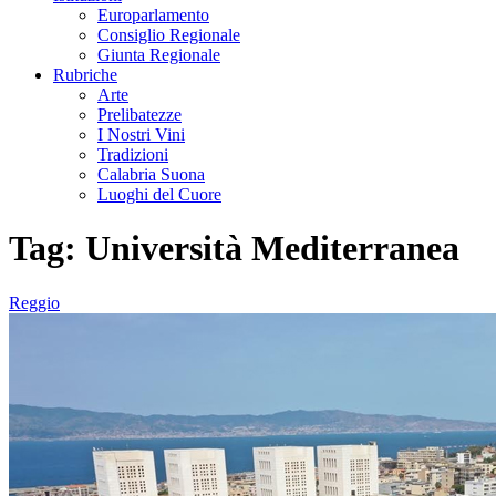
Europarlamento
Consiglio Regionale
Giunta Regionale
Rubriche
Arte
Prelibatezze
I Nostri Vini
Tradizioni
Calabria Suona
Luoghi del Cuore
Tag:
Università Mediterranea
Reggio