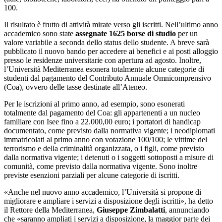
100.
Il risultato è frutto di attività mirate verso gli iscritti. Nell’ultimo anno
accademico sono state
assegnate 1625 borse di studio
per un
valore variabile a seconda dello status dello studente. A breve sarà
pubblicato il nuovo bando per accedere ai benefici e ai posti alloggio
presso le residenze universitarie con apertura ad agosto. Inoltre,
l’Università Mediterranea esonera totalmente alcune categorie di
studenti dal pagamento del Contributo Annuale Omnicomprensivo
(Coa), ovvero delle tasse destinate all’Ateneo.
Per le iscrizioni al primo anno, ad esempio, sono esonerati
totalmente dal pagamento del Coa: gli appartenenti a un nucleo
familiare con Isee fino a 22.000,00 euro; i portatori di handicap
documentato, come previsto dalla normativa vigente; i neodiplomati
immatricolati al primo anno con votazione 100/100; le vittime del
terrorismo e della criminalità organizzata, o i figli, come previsto
dalla normativa vigente; i detenuti o i soggetti sottoposti a misure di
comunità, come previsto dalla normativa vigente. Sono inoltre
previste esenzioni parziali per alcune categorie di iscritti.
«Anche nel nuovo anno accademico, l’Università si propone di
migliorare e ampliare i servizi a disposizione degli iscritti», ha detto
il Rettore della Mediterranea,
Giuseppe Zimbalatti
, annunciando
che «saranno ampliati i servizi a disposizione, la maggior parte dei