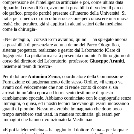
comprensione dell’intelligenza artificiale e poi, come ultima data
riguardo il corso di Ecm, avremo la possibilità di vedere il parco
olografico, proprio perché presente all’interno della Università. Si
tratta per i medici di una ottima occasione per conoscere una nuova
realtà che, peraltro, già si applica in alcuni settori della medicina,
come la chirurgia».
«Nel dettaglio, i corsisti Ecm avranno, quindi – ha spiegato ancora –
la possibilità di presenziare ad una demo del Parco Olografico,
sistema progettato, realizzato e gestito dal Laboratorio ICare di
Ingegneria. La piattaforma sarà presentata durante l’ultimo giorno di
corso dal direttore del Laboratorio, professore
Giuseppe Araniti
,
insieme al team di ricerca».
Per il
dottore
Antonino Zema
, coordinatore della Commissione
Formazione ed aggiornamento dello stesso Ordine,
«
il tempo va
avanti così velocemente che non ci rende conto di come si sia
arrivati in un’altra epoca ed io mi sento testimone di questo
cambiamento epocale. Abbiamo cominciato con le angiografie senza
immagini, o quasi, ed i nostri tecnici facevano gli esami indossando
guanti di piombo. Nessuno avrebbe immaginato che dopo poco
tempo sarebbero stati usati, in maniera routinaria, gli esami per
immagini che hanno rivoluzionato la Medicina».
«E poi la telemedicina
– ha aggiunto il
dottore Zema
–
per la quale