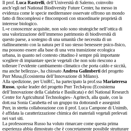
Il prof.
Luca Rastrelli
, dell’Università di Salerno, coinvolto
anch’egli nel National Biodiversity Future Center, ha messo in
evidenza come le specie mediterranee osservate offrono un mondo
fatto di fitocomplessi e fitocomposti con straordinarie proprietà di
interesse biologico.
L«e conoscenze acquisite, non solo sono strategiche nell’ottica di
una valorizzazione dell’immenso patrimonio di biodiversità di
questo paese, a sostegno di una umanità che necessita di un
riallineamento con la natura per il suo stesso benessere psico-fisico,
ma possono essere alla base di una vera transizione ecologica
urbana, in quanto nel contesto cittadino è sempre più importante
scegliere di impiantare specie vegetali che non solo riescono a
tollerare l’evidente cambiamento climatico che porta caldo e siccità,
ma anche bellezza», ha chiosato
Andrea Galimberti
del progetto
Pnrr Musa,(Ecosistema dell’
Innovazione di Milano).
Alla spedizione, per UniRC, ha partecipato la prof.ssa
Mariateresa
Russo
, spoke leader del progetto Pnrr Tech4you (Ecosistema
dell’Innovazione della Calabria e Basilicata) e del National Research
Centre for Agricultural Technologies– Agritech, alla quale, con la
dott.ssa Sonia Carabetta ed un gruppo tra dottorandi e assegnisti
Pnrr, in stretta collaborazione con il prof. Luca Campone di Unimib,
è affidata la caratterizzazione chimica dei materiali vegetali prelevati
nei vari siti.
La professoressa Russo ha voluto rimarcare come questa prima
esperienza abbia dimostrato che è concretamente possibile strutturare