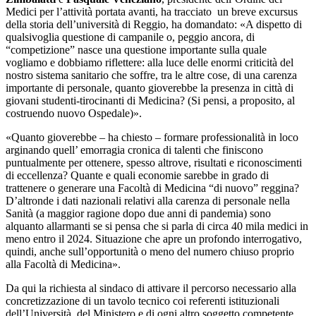
Medici per l’attività portata avanti, ha tracciato un breve excursus
della storia dell’università di Reggio, ha domandato: «A dispetto di
qualsivoglia questione di campanile o, peggio ancora, di
“competizione” nasce una questione importante sulla quale
vogliamo e dobbiamo riflettere: alla luce delle enormi criticità del
nostro sistema sanitario che soffre, tra le altre cose, di una carenza
importante di personale, quanto gioverebbe la presenza in città di
giovani studenti-tirocinanti di Medicina? (Si pensi, a proposito, al
costruendo nuovo Ospedale)».
«Quanto gioverebbe – ha chiesto – formare professionalità in loco
arginando quell’ emorragia cronica di talenti che finiscono
puntualmente per ottenere, spesso altrove, risultati e riconoscimenti
di eccellenza? Quante e quali economie sarebbe in grado di
trattenere o generare una Facoltà di Medicina “di nuovo” reggina?
D’altronde i dati nazionali relativi alla carenza di personale nella
Sanità (a maggior ragione dopo due anni di pandemia) sono
alquanto allarmanti se si pensa che si parla di circa 40 mila medici in
meno entro il 2024. Situazione che apre un profondo interrogativo,
quindi, anche sull’opportunità o meno del numero chiuso proprio
alla Facoltà di Medicina».
Da qui la richiesta al sindaco di attivare il percorso necessario alla
concretizzazione di un tavolo tecnico coi referenti istituzionali
dell’Università, del Ministero e di ogni altro soggetto competente.