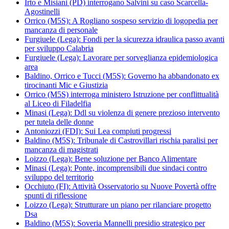
Irto e Misiani (PD) interrogano Salvini su caso Scarcella-
Agostinelli
Orrico (M5S): A Rogliano sospeso servizio di logopedia per
mancanza di personale
Furgiuele (Lega): Fondi per la sicurezza idraulica passo avanti
per sviluppo Calabria
Furgiuele (Lega): Lavorare per sorveglianza epidemiologica
area
Baldino, Orrico e Tucci (M5S): Governo ha abbandonato ex
tirocinanti Mic e Giustizia
Orrico (M5S) interroga ministero Istruzione per conflittualità
al Liceo di Filadelfia
Minasi (Lega): Ddl su violenza di genere prezioso intervento
per tutela delle donne
Antoniozzi (FDI): Sui Lea compiuti progressi
Baldino (M5S): Tribunale di Castrovillari rischia paralisi per
mancanza di magistrati
Loizzo (Lega): Bene soluzione per Banco Alimentare
Minasi (Lega): Ponte, incomprensibili due sindaci contro
sviluppo del territorio
Occhiuto (FI): Attività Osservatorio su Nuove Povertà offre
spunti di riflessione
Loizzo (Lega): Strutturare un piano per rilanciare progetto
Dsa
Baldino (M5S): Soveria Mannelli presidio strategico per