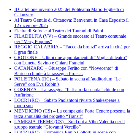
Il Cartellone inverno 2025 del Politeama Mario Foglietti di
Catanzaro
Al Teatro Gentile di Cittanova: Benvenuti in Casa Esposito il
12 dicembre 2025
Elettra di Sofocle al Teatro dei Taurani di Palmi
FILADELFIA (VV) – Grande successo al Teatro comunale
per “Mary Poppins”
REGGIO CALABRIA – “Facce da bronzi” arriva in città per
il gran finale
CROTONE – Ultimi due appuntamenti di “Voglia di teatro”
con Lunetta Savino e Chiara Francini
CATANZARO – Giuseppe Ferlito con “Novecento” di
Baricco chiuderà la rassegna Pro.s.a.
POLISTENA (RC) – Sabato in scena all’auditorium “Le
Serve” con Eva Robin’s
COSENZA – La rassegna “Il Teatro fa scuola” chiude con
Anfitrione
LOCRI (RC) – Sabato Paolantoni rivisita Shakespeare a
modo suo
MENDICINO (CS) – La compagnia Porta Cenere presenta la
terza annualità del progetto “Transit”
LAMEZIA TERME (CZ) – Sold out a Vibo Valentia per il
gruppo teatrale “Giovanni Vercillo”
LOCRI (RC) – Domenica Ennio Coltorti in scena con