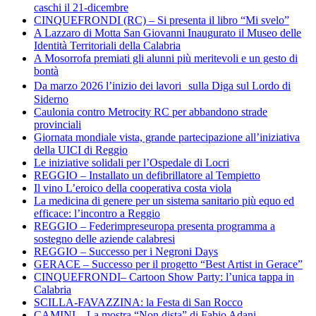
caschi il 21-dicembre
CINQUEFRONDI (RC) – Si presenta il libro “Mi svelo”
A Lazzaro di Motta San Giovanni Inaugurato il Museo delle
Identità Territoriali della Calabria
A Mosorrofa premiati gli alunni più meritevoli e un gesto di
bontà
Da marzo 2026 l’inizio dei lavori sulla Diga sul Lordo di
Siderno
Caulonia contro Metrocity RC per abbandono strade
provinciali
Giornata mondiale vista, grande partecipazione all’iniziativa
della UICI di Reggio
Le iniziative solidali per l’Ospedale di Locri
REGGIO – Installato un defibrillatore al Tempietto
Il vino L’eroico della cooperativa costa viola
La medicina di genere per un sistema sanitario più equo ed
efficace: l’incontro a Reggio
REGGIO – Federimpreseuropa presenta programma a
sostegno delle aziende calabresi
REGGIO – Successo per i Negroni Days
GERACE – Successo per il progetto “Best Artist in Gerace”
CINQUEFRONDI– Cartoon Show Party: l’unica tappa in
Calabria
SCILLA-FAVAZZINA: la Festa di San Rocco
CAMINI – La mostra “Non dista” di Fabio Adani