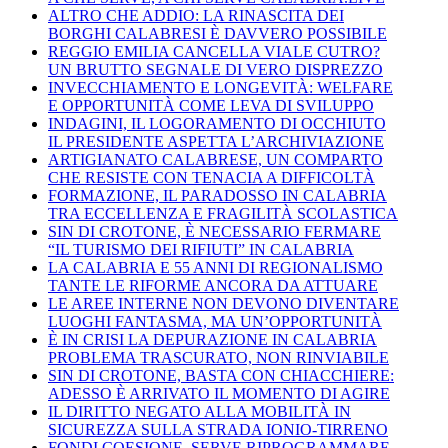
ALTRO CHE ADDIO: LA RINASCITA DEI
BORGHI CALABRESI È DAVVERO POSSIBILE
REGGIO EMILIA CANCELLA VIALE CUTRO?
UN BRUTTO SEGNALE DI VERO DISPREZZO
INVECCHIAMENTO E LONGEVITÀ: WELFARE
E OPPORTUNITÀ COME LEVA DI SVILUPPO
INDAGINI, IL LOGORAMENTO DI OCCHIUTO
IL PRESIDENTE ASPETTA L’ARCHIVIAZIONE
ARTIGIANATO CALABRESE, UN COMPARTO
CHE RESISTE CON TENACIA A DIFFICOLTÀ
FORMAZIONE, IL PARADOSSO IN CALABRIA
TRA ECCELLENZA E FRAGILITÀ SCOLASTICA
SIN DI CROTONE, È NECESSARIO FERMARE
“IL TURISMO DEI RIFIUTI” IN CALABRIA
LA CALABRIA E 55 ANNI DI REGIONALISMO
TANTE LE RIFORME ANCORA DA ATTUARE
LE AREE INTERNE NON DEVONO DIVENTARE
LUOGHI FANTASMA, MA UN’OPPORTUNITÀ
È IN CRISI LA DEPURAZIONE IN CALABRIA
PROBLEMA TRASCURATO, NON RINVIABILE
SIN DI CROTONE, BASTA CON CHIACCHIERE:
ADESSO È ARRIVATO IL MOMENTO DI AGIRE
IL DIRITTO NEGATO ALLA MOBILITÀ IN
SICUREZZA SULLA STRADA IONIO-TIRRENO
FONDI COESIONE, SERVE RIPROGRAMMARE