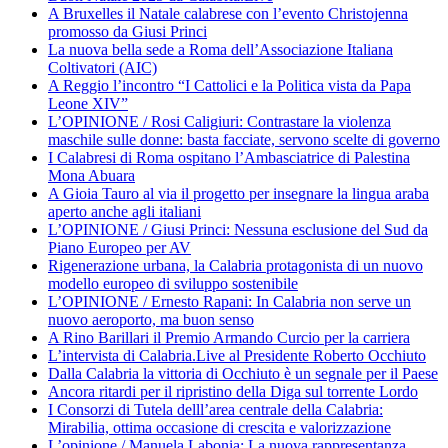
A Bruxelles il Natale calabrese con l’evento Christojenna
promosso da Giusi Princi
La nuova bella sede a Roma dell’Associazione Italiana
Coltivatori (AIC)
A Reggio l’incontro “I Cattolici e la Politica vista da Papa
Leone XIV”
L’OPINIONE / Rosi Caligiuri: Contrastare la violenza
maschile sulle donne: basta facciate, servono scelte di governo
I Calabresi di Roma ospitano l’Ambasciatrice di Palestina
Mona Abuara
A Gioia Tauro al via il progetto per insegnare la lingua araba
aperto anche agli italiani
L’OPINIONE / Giusi Princi: Nessuna esclusione del Sud da
Piano Europeo per AV
Rigenerazione urbana, la Calabria protagonista di un nuovo
modello europeo di sviluppo sostenibile
L’OPINIONE / Ernesto Rapani: In Calabria non serve un
nuovo aeroporto, ma buon senso
A Rino Barillari il Premio Armando Curcio per la carriera
L’intervista di Calabria.Live al Presidente Roberto Occhiuto
Dalla Calabria la vittoria di Occhiuto è un segnale per il Paese
Ancora ritardi per il ripristino della Diga sul torrente Lordo
I Consorzi di Tutela delll’area centrale della Calabria:
Mirabilia, ottima occasione di crescita e valorizzazione
L’opinione / Manuela Labonia: La nuova rappresentanza