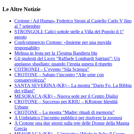
Le Altre Notizie
Crotone / Ad Humus- Federico Sironi al Castello Carlo V fino
al 7 settembre
STRONGOLI: Calici sottole stelle a Villa del Popolo il 1°
agosto
Confcommercio Crotone: «Insieme per una movida
responsabile»
Melissa in festa per la 15esima Bandiera blu
Gli studenti del Liceo “Raffaele Lombardi Satriani”: Un
applauso sbagliato: quando l’ironia supera il rispetto
COTRONEI – L’evento “Sila Scienza”
CROTONE – Sabato l’incontro “Alle urne con
consapevolezza”
SANTA SEVERINA (KR) – La mostra “Dario Fo. La Bibbia
dei villani”
MESORACA (KR) – Nuova sede per il Centro Dialisi
CROTONE – Successo per KRIU – KRotone Identità
Urbane
CROTONE – La mostra “Madre: rituali di memoria”
A Umbriatico l’incontro pubblico per risolvere la zoonosi
A Crotone una due giorni sulla rete delle Donne della Magna
Grecia
MESORACA (KR) – L’iniziativa “Made in Italy: Il Cuore