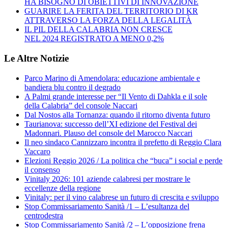
HA BISOGNO DI OBIETTIVI DI INNOVAZIONE
GUARIRE LA FERITA DEL TERRITORIO DI KR
ATTRAVERSO LA FORZA DELLA LEGALITÀ
IL PIL DELLA CALABRIA NON CRESCE
NEL 2024 REGISTRATO A MENO 0,2%
Le Altre Notizie
Parco Marino di Amendolara: educazione ambientale e
bandiera blu contro il degrado
A Palmi grande interesse per “Il Vento di Dahkla e il sole
della Calabria” del console Naccari
Dal Nostos alla Tornanza: quando il ritorno diventa futuro
Taurianova: successo dell’XI edizione del Festival dei
Madonnari. Plauso del console del Marocco Naccari
Il neo sindaco Cannizzaro incontra il prefetto di Reggio Clara
Vaccaro
Elezioni Reggio 2026 / La politica che “buca” i social e perde
il consenso
Vinitaly 2026: 101 aziende calabresi per mostrare le
eccellenze della regione
Vinitaly: per il vino calabrese un futuro di crescita e sviluppo
Stop Commissariamento Sanità /1 – L’esultanza del
centrodestra
Stop Commissariamento Sanità /2 – L’opposizione frena