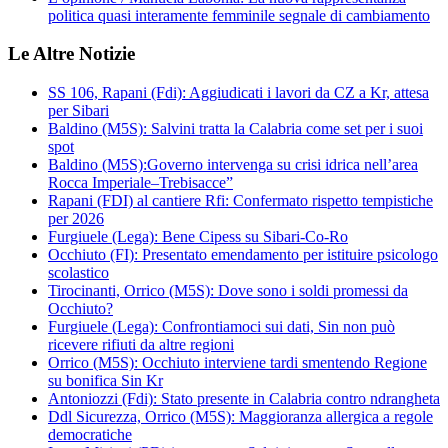
politica quasi interamente femminile segnale di cambiamento
Le Altre Notizie
SS 106, Rapani (Fdi): Aggiudicati i lavori da CZ a Kr, attesa
per Sibari
Baldino (M5S): Salvini tratta la Calabria come set per i suoi
spot
Baldino (M5S):Governo intervenga su crisi idrica nell’area
Rocca Imperiale–Trebisacce”
Rapani (FDI) al cantiere Rfi: Confermato rispetto tempistiche
per 2026
Furgiuele (Lega): Bene Cipess su Sibari-Co-Ro
Occhiuto (FI): Presentato emendamento per istituire psicologo
scolastico
Tirocinanti, Orrico (M5S): Dove sono i soldi promessi da
Occhiuto?
Furgiuele (Lega): Confrontiamoci sui dati, Sin non può
ricevere rifiuti da altre regioni
Orrico (M5S): Occhiuto interviene tardi smentendo Regione
su bonifica Sin Kr
Antoniozzi (Fdi): Stato presente in Calabria contro ndrangheta
Ddl Sicurezza, Orrico (M5S): Maggioranza allergica a regole
democratiche