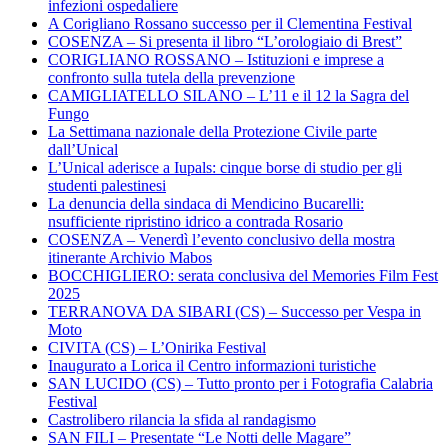
infezioni ospedaliere
A Corigliano Rossano successo per il Clementina Festival
COSENZA – Si presenta il libro “L’orologiaio di Brest”
CORIGLIANO ROSSANO – Istituzioni e imprese a
confronto sulla tutela della prevenzione
CAMIGLIATELLO SILANO – L’11 e il 12 la Sagra del
Fungo
La Settimana nazionale della Protezione Civile parte
dall’Unical
L’Unical aderisce a Iupals: cinque borse di studio per gli
studenti palestinesi
La denuncia della sindaca di Mendicino Bucarelli:
nsufficiente ripristino idrico a contrada Rosario
COSENZA – Venerdì l’evento conclusivo della mostra
itinerante Archivio Mabos
BOCCHIGLIERO: serata conclusiva del Memories Film Fest
2025
TERRANOVA DA SIBARI (CS) – Successo per Vespa in
Moto
CIVITA (CS) – L’Onirika Festival
Inaugurato a Lorica il Centro informazioni turistiche
SAN LUCIDO (CS) – Tutto pronto per i Fotografia Calabria
Festival
Castrolibero rilancia la sfida al randagismo
SAN FILI – Presentate “Le Notti delle Magare”