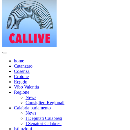
home
Catanzaro
Cosenza
Crotone
Reggio
Vibo Valentia
Regione
News
Consiglieri Regionali
Calabria parlamento
News
I Deputati Calabresi
I Senatori Calabresi
Istituzioni