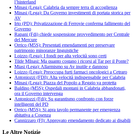
l’hinterland
Minasi (Lega): Calabria da sempre terra di accoglienza
Minasi (Lega): Da Governo investimenti di portata storica per
AV
Irto (PD): Privatizzazione di Ferrovie conferma fallimento del
Governo
Rapani (Fdi) chiede sospensione provvedimento per Centrale
del Mercure
Orrico (M5S): Presentati emendamenti per preservare
patrimonio minoranze linguistiche
Loizzo (Lega): I fondi per alta velocità sono certi
Tilde MInasi: Ma quanto costano i ricorsi al Tar per il Ponte?
Miasi (Lega): Allarmismo su Av inutile e dannoso
Loizzo (Lega): Preoccupa furti farmaci oncologici a Cetraro
Antoniozzi (FDI): Alta velocità indispensabile per Calabria
Minasi (Lega): Piazza del Popolo a Reggio va protetta
Baldino (M5S): Ospedali montani in Calabria abbandonati,
ora il Governo intervenga
Antoniozzi (Fdi): Su garantismo confronto con forze
intelligenti del PD
Orrico (M5S): Si apra tavolo permanente per emergenza
abitativa a Cosenza
Cannizzaro (FI): Approvato emendamento dedicato ai disabili
Le Altre Notizie