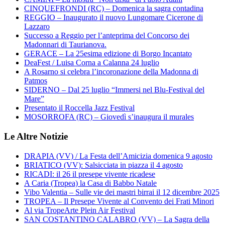
CINQUEFRONDI (RC) – Domenica la sagra contadina
REGGIO – Inaugurato il nuovo Lungomare Cicerone di
Lazzaro
Successo a Reggio per l’anteprima del Concorso dei
Madonnari di Taurianova.
GERACE – La 25esima edizione di Borgo Incantato
DeaFest / Luisa Corna a Calanna 24 luglio
A Rosarno si celebra l’incoronazione della Madonna di
Patmos
SIDERNO – Dal 25 luglio “Immersi nel Blu-Festival del
Mare”
Presentato il Roccella Jazz Festival
MOSORROFA (RC) – Giovedì s’inaugura il murales
Le Altre Notizie
DRAPIA (VV) / La Festa dell’Amicizia domenica 9 agosto
BRIATICO (VV): Salsicciata in piazza il 4 agosto
RICADI: il 26 il presepe vivente ricadese
A Caria (Tropea) la Casa di Babbo Natale
Vibo Valentia – Sulle vie dei mastri birrai il 12 dicembre 2025
TROPEA – Il Presepe Vivente al Convento dei Frati Minori
Al via TropeArte Plein Air Festival
SAN COSTANTINO CALABRO (VV) – La Sagra della