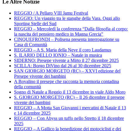
Le Altre Notizie
REGGIO / A Pellaro VIII Jamu Festival
REGGIO: Un viaggio tra le stanghe della Vara. Oggi allo
Sporting Stelle del Sud
REGGIO – Mercoledì la conferenza “Dalla filosofia al corpo:
la nascita del pensiero medico in Magna Grecia”
CINQUEFRONDI – Polisena presenta interrogazione su
Casa di Comunità
REGGIO – A S. Maria della Neve il coro Laudamus
S. ILARIO DELLO IONIO – Natale in musica
SIDERNO: Presepe vivente a Mirto il 27 dicembre 2025
SCILLA: Borgo DiVino dal 26 al 30 dicembre 2025
SAN GIORGIO MORGETO (RC) – XXVI edizione del
Presepe vivente dei bambini
A Bovalino il presepe che racconta la memoria contadina
della comunità
Sogno di Natale a Reggio il 13 dicembre in viale Aldo Moro
S. GIORGIO MORGETO (RC) – Il 26 dicembre il presepe
vivente dei bambini
REGGIO – A Motta San Giovanni i mercatini di Natale il 13
e 14 dicembre 2025
REGGIO – Con Abyss un tuffo nello Stretto il 18 dicembre
2025
REGGIO – A Gallico la benedizione dei motociclisti e dei