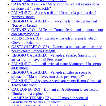
CATANZARO – Con “Mary Poppins” cala il sipario della
stagione del “Teatro Kids”
PALMI (RC) – Successo di pubblico per la parodia de “I
promessi sposi”
REGGIO CALABRIA – Si avvicina la finale del festival
“Facce da bronzi”
CATANZARO – Al Teatro Comunale domani appuntamento
con Mary Poppins
POLISTENA (RC) – Lunedì e martedì in scena la vita di
Giovanni Falcone
CASTROLIBERO (CS) – Domenica uno spettacolo teatrale
per celebrare Franco Basaglia
REGGIO CALABRIA – Venerdì a Palazzo San Giorgio
arriva “La primavera di Persefone”
PALMI (RC) – Lunedì arriva al teatro Manfroce “Un sogno
ad Istanbul”
REGGIO CALABRIA – Venerdì al Cilea in scena lo
spettacolo “Ma non avevamo detto per sempre?”
PALMI (RC) – Applausi a scena aperta per Remo Girone al
Teatro Manfroce
CAULONIA (RC) – Domani all’Auditorium lo spettacolo
“Storia di una capinera”
LAMEZIA TERME (CZ) – Il 22 marzo in scena al
Grandinetti “L’anatra all’arancia”