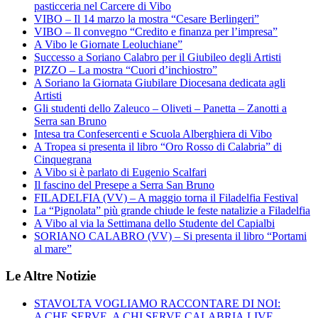
pasticceria nel Carcere di Vibo
VIBO – Il 14 marzo la mostra “Cesare Berlingeri”
VIBO – Il convegno “Credito e finanza per l’impresa”
A Vibo le Giornate Leoluchiane”
Successo a Soriano Calabro per il Giubileo degli Artisti
PIZZO – La mostra “Cuori d’inchiostro”
A Soriano la Giornata Giubilare Diocesana dedicata agli
Artisti
Gli studenti dello Zaleuco – Oliveti – Panetta – Zanotti a
Serra san Bruno
Intesa tra Confesercenti e Scuola Alberghiera di Vibo
A Tropea si presenta il libro “Oro Rosso di Calabria” di
Cinquegrana
A Vibo si è parlato di Eugenio Scalfari
Il fascino del Presepe a Serra San Bruno
FILADELFIA (VV) – A maggio torna il Filadelfia Festival
La “Pignolata” più grande chiude le feste natalizie a Filadelfia
A Vibo al via la Settimana dello Studente del Capialbi
SORIANO CALABRO (VV) – Si presenta il libro “Portami
al mare”
Le Altre Notizie
STAVOLTA VOGLIAMO RACCONTARE DI NOI:
A CHE SERVE, A CHI SERVE CALABRIA.LIVE