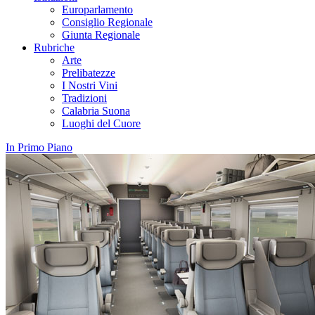
Europarlamento
Consiglio Regionale
Giunta Regionale
Rubriche
Arte
Prelibatezze
I Nostri Vini
Tradizioni
Calabria Suona
Luoghi del Cuore
In Primo Piano