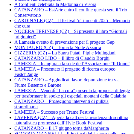
A Conflenti celebrata la Madonna di Visora
CATANZARO – EstArte entro il confine questa sera il Trio
Conservatorio
CARDINALE (CZ) – Il festival ‘nTramenti 2025 – Memoria
che cura
NOCERA TERINESE (CZ) – Si presenta il libro “Giornali
prigionieri”
A Lamezia evento di prevenzione per il progetto Gap
MONTAURO (CZ) – Torna la Notte Azzurra
GIZZERIA (CZ) – La Sagra Patati, Pipi e Mulingiani
CATANZARO LIDO – Il libro di Claudio Borghi
LAMEZIA – Inaugurata la sede dell’Associazione “Il Dono”
LAMEZIA – Presentato il progetto di ricerca europeo
Fastch2ange
CATANZARO – Aggiudicati lavori depurazione tra via
Fiume Busento e Barone
LAMEZIA – Venerdì “La cura” presenta la proposta di legge
per trasformare in spoke gli ospedali montani della Calabria
CATANZARO – Proseguono interventi di pulizia
straordinaria
LAMEZIA – Successo per Trame Festival
TAVERNA (CZ) – Aperta la call per la residenza di scrittura
naturalistica promossa dall’Hyle Book Festival
CATANZARO – Il 17 giugno torna daMargherita
SOVERIA MANNELLI – Il Festival del Lavoro nelle aree