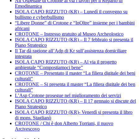
All’Ospedale di Crotone al via i lavori per il Reparto di
Emodinamica
ISOLA CAPO RIZZUTO (KR) – Lunedì il convegno su
bullismo e cyberbullismo
“Libere Donne” di Crotone e “InOltre” insieme per i bambini
africani
CROTONE – Ingresso gratuito al Museo Archeologico
ISOLA CAPO RIZZUTO (KR) – Il 7 febbraio si presenta il
Piano Strategico
Il Tar dà ragione all’Adp di Kr sull’assistenza domiciliare
integrata
ISOLA CAPO RIZZUTO (KR) – Al via il progetto
ambientale “Compostiamoci bene”
CROTONE – Presentato il master “La filiera digitale dei beni
culturali”
CROTONE – Si presenta il master “La filiera digitale dei ben
culturali”
L’Asp Crotone prosegue nel miglioramento dei servizi
ISOLA CAPO RIZZUTO (KR) – Il 17 gennaio si discute del
Piano Strategico
ISOLA CAPO RIZZUTO (KR)- Venerdì si presenta il libro
di mons. Staglianò
CROTONE / Chi è don Alberto Torriani, il nuovo
Arcivescovo