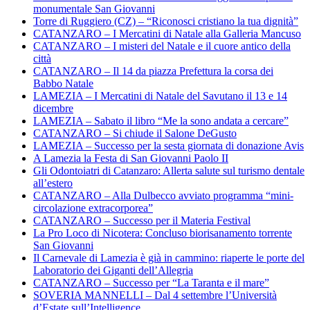
monumentale San Giovanni
Torre di Ruggiero (CZ) – “Riconosci cristiano la tua dignità”
CATANZARO – I Mercatini di Natale alla Galleria Mancuso
CATANZARO – I misteri del Natale e il cuore antico della
città
CATANZARO – Il 14 da piazza Prefettura la corsa dei
Babbo Natale
LAMEZIA – I Mercatini di Natale del Savutano il 13 e 14
dicembre
LAMEZIA – Sabato il libro “Me la sono andata a cercare”
CATANZARO – Si chiude il Salone DeGusto
LAMEZIA – Successo per la sesta giornata di donazione Avis
A Lamezia la Festa di San Giovanni Paolo II
Gli Odontoiatri di Catanzaro: Allerta salute sul turismo dentale
all’estero
CATANZARO – Alla Dulbecco avviato programma “mini-
circolazione extracorporea”
CATANZARO – Successo per il Materia Festival
La Pro Loco di Nicotera: Concluso biorisanamento torrente
San Giovanni
Il Carnevale di Lamezia è già in cammino: riaperte le porte del
Laboratorio dei Giganti dell’Allegria
CATANZARO – Successo per “La Taranta e il mare”
SOVERIA MANNELLI – Dal 4 settembre l’Università
d’Estate sull’Intelligence