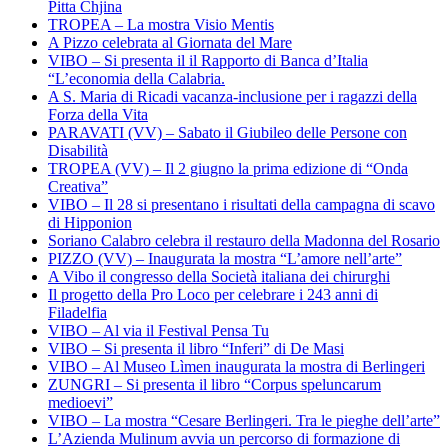
Pitta Chjina
TROPEA – La mostra Visio Mentis
A Pizzo celebrata al Giornata del Mare
VIBO – Si presenta il il Rapporto di Banca d’Italia
“L’economia della Calabria.
A S. Maria di Ricadi vacanza-inclusione per i ragazzi della
Forza della Vita
PARAVATI (VV) – Sabato il Giubileo delle Persone con
Disabilità
TROPEA (VV) – Il 2 giugno la prima edizione di “Onda
Creativa”
VIBO – Il 28 si presentano i risultati della campagna di scavo
di Hipponion
Soriano Calabro celebra il restauro della Madonna del Rosario
PIZZO (VV) – Inaugurata la mostra “L’amore nell’arte”
A Vibo il congresso della Società italiana dei chirurghi
Il progetto della Pro Loco per celebrare i 243 anni di
Filadelfia
VIBO – Al via il Festival Pensa Tu
VIBO – Si presenta il libro “Inferi” di De Masi
VIBO – Al Museo Lìmen inaugurata la mostra di Berlingeri
ZUNGRI – Si presenta il libro “Corpus speluncarum
medioevi”
VIBO – La mostra “Cesare Berlingeri. Tra le pieghe dell’arte”
L’Azienda Mulinum avvia un percorso di formazione di