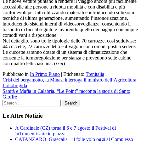
Le nuove vetture puntano a rendere il viaggio ancora più facilmente
accessibile alle persone a ridotta mobilità e con disabilità e più
confortevoli per tutti utilizzando materiali e introducendo soluzioni
tecniche di ultima generazione, aumentando l’insonorizzazione,
introducendo sistemi interni di videosorveglianza, consentendo il
trasporto di bici al seguito e favorendo quello dei bagagli con ampi e
comodi vani a disposizione.
Nel dettaglio, sono tre le tipologie delle 70 carrozze, così suddivise:
44 cuccette, 22 carrozze letto e 4 vagoni con comodi posti a sedere.
Le cuccette saranno dotate di un sistema di climatizzazione che
consente la termoregolazione per stanza e prevedono sette cabine
con quattro letti ciascuna. (
rrm
)
Pubblicato in
In Primo Piano
|
Etichettato
Trenitalia
Navigazione
Crisi del bergamotto, la Minasi interroga il ministro dell’Agricoltura
Lollobrigida
articoli
Sanità e Mafia in Calabria, “Le Point” racconta la storia di Santo
Gioffrè
Le Altre Notizie
A Cardinale (CZ) torna il 6 e 7 agosto il Festival di
‘nTramenti: arte in piazza
CATANZARO: Graecalis – il folle volo oggi al Complesso