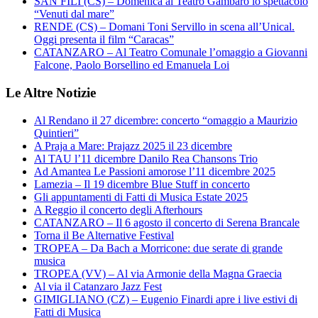
SAN FILI (CS) – Domenica al Teatro Gambaro lo spettacolo
“Venuti dal mare”
RENDE (CS) – Domani Toni Servillo in scena all’Unical.
Oggi presenta il film “Caracas”
CATANZARO – Al Teatro Comunale l’omaggio a Giovanni
Falcone, Paolo Borsellino ed Emanuela Loi
Le Altre Notizie
Al Rendano il 27 dicembre: concerto “omaggio a Maurizio
Quintieri”
A Praja a Mare: Prajazz 2025 il 23 dicembre
Al TAU l’11 dicembre Danilo Rea Chansons Trio
Ad Amantea Le Passioni amorose l’11 dicembre 2025
Lamezia – Il 19 dicembre Blue Stuff in concerto
Gli appuntamenti di Fatti di Musica Estate 2025
A Reggio il concerto degli Afterhours
CATANZARO – Il 6 agosto il concerto di Serena Brancale
Torna il Be Alternative Festival
TROPEA – Da Bach a Morricone: due serate di grande
musica
TROPEA (VV) – Al via Armonie della Magna Graecia
Al via il Catanzaro Jazz Fest
GIMIGLIANO (CZ) – Eugenio Finardi apre i live estivi di
Fatti di Musica