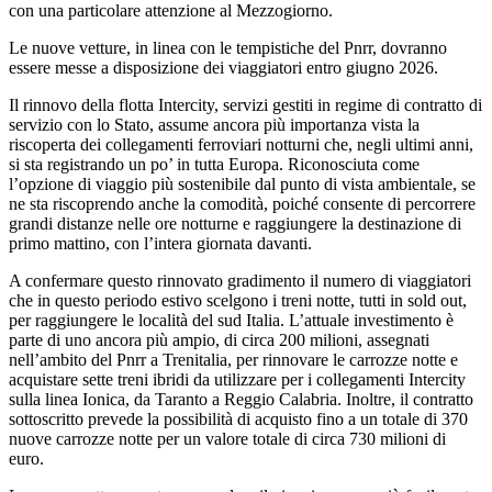
con una particolare attenzione al Mezzogiorno.
Le nuove vetture, in linea con le tempistiche del Pnrr, dovranno
essere messe a disposizione dei viaggiatori entro giugno 2026.
Il rinnovo della flotta Intercity, servizi gestiti in regime di contratto di
servizio con lo Stato, assume ancora più importanza vista la
riscoperta dei collegamenti ferroviari notturni che, negli ultimi anni,
si sta registrando un po’ in tutta Europa. Riconosciuta come
l’opzione di viaggio più sostenibile dal punto di vista ambientale, se
ne sta riscoprendo anche la comodità, poiché consente di percorrere
grandi distanze nelle ore notturne e raggiungere la destinazione di
primo mattino, con l’intera giornata davanti.
A confermare questo rinnovato gradimento il numero di viaggiatori
che in questo periodo estivo scelgono i treni notte, tutti in sold out,
per raggiungere le località del sud Italia. L’attuale investimento è
parte di uno ancora più ampio, di circa 200 milioni, assegnati
nell’ambito del Pnrr a Trenitalia, per rinnovare le carrozze notte e
acquistare sette treni ibridi da utilizzare per i collegamenti Intercity
sulla linea Ionica, da Taranto a Reggio Calabria. Inoltre, il contratto
sottoscritto prevede la possibilità di acquisto fino a un totale di 370
nuove carrozze notte per un valore totale di circa 730 milioni di
euro.