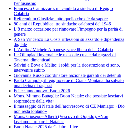
l’entusiasmo
Francesco Cannizzaro: mi candido a sindaco di Reggio
Calabria
Referendum Giustizia: tutto quello che c’è da sapere
80 anni di Repubblica: tre sindache calabresi del 1946
L’8 marzo occasione per rinnovare l’impegno per la parità di
genere
A San Vincenzo La Costa riflessioni su azzardo e dipendenza
digitale
L’Addio / Michele Albanese, voce libera della Calabria
Le Olimpiadi invernali e le mascotte create dai ragazzi di
Taverna, dimenticati
Salvini a Bova e Melito: i soldi per la ricostruzione ci sono,
intervenire subito
Giovanna Russo coordinatore nazionale garanti dei detenuti
Paolo Campolo, il reggino eroe di Crans Montana: ha salvato
una decina di ragazzi
Felice anno nuovo! Buon 2026
Mons. Mimmo Battaglia: Buon Natale: che possiate lasciarvi
sorprendere dalla vita»
Il messaggio di Natale dell’arcivescovo di CZ Maniago: «Dio
non resta lontano»
Mons. Giuseppe Alberti (Vescovo di Oppido): «Non
lasciamoci rubare il Natale»
Buon Natale 2025 da Calabria.Live