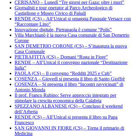
CERISANO – Lunedì “Tre giorni per Gaza: oltre i muri”
Giornalisti e tour operator al Parco Archeologico di
Castiglione e Museo Civico di Paludi
RENDE (CS) – All’Unical si omaggia Pasquale Versace con
“Raccontare Lino”
Innovazione digitale, Pietrapaola è comune “Polis”
Villa Marchianò è la nuova Casa comunale di San Demetrio
Corone
SAN DEMETRIO CORONE (CS) – S’inaugura la nuova
Casa Comunale
PIETRAFITTA (CS) – Domani “Ruga in Fiore”
RENDE – All’Unical il convegno nazionale “Destinazione
Italia”
PAOLA (CS) – Il convegno “Redditi 2025 e Cpb”
COSENZA – Giovedì si presenta il libro di Santo Gioffrè
COSENZA – Si presenta il libro “Incontri ravvicinati” di
Antonio Monda
Il prof. Franco Rubino: Serve approccio integrato per
stimolare la crescita economica della Calabria
SPEZZANO ALBANESE (CS) – Concluso il weekend
dell’Arberia
RENDE (CS) – All’Unical si presenta il libro su Papa
Francesco
SAN GIOVANNI IN FIORE (CS) – Torna il primario di
Medicina