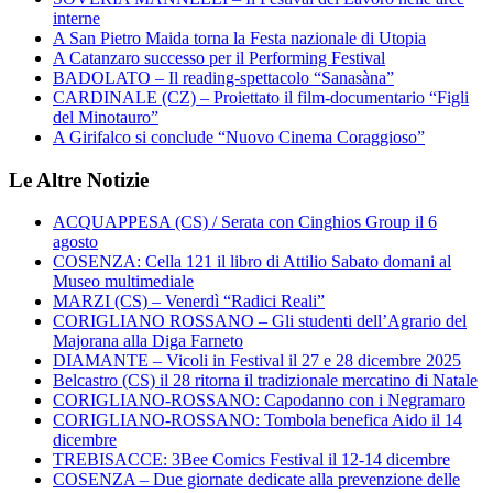
interne
A San Pietro Maida torna la Festa nazionale di Utopia
A Catanzaro successo per il Performing Festival
BADOLATO – Il reading-spettacolo “Sanasàna”
CARDINALE (CZ) – Proiettato il film-documentario “Figli
del Minotauro”
A Girifalco si conclude “Nuovo Cinema Coraggioso”
Le Altre Notizie
ACQUAPPESA (CS) / Serata con Cinghios Group il 6
agosto
COSENZA: Cella 121 il libro di Attilio Sabato domani al
Museo multimediale
MARZI (CS) – Venerdì “Radici Reali”
CORIGLIANO ROSSANO – Gli studenti dell’Agrario del
Majorana alla Diga Farneto
DIAMANTE – Vicoli in Festival il 27 e 28 dicembre 2025
Belcastro (CS) il 28 ritorna il tradizionale mercatino di Natale
CORIGLIANO-ROSSANO: Capodanno con i Negramaro
CORIGLIANO-ROSSANO: Tombola benefica Aido il 14
dicembre
TREBISACCE: 3Bee Comics Festival il 12-14 dicembre
COSENZA – Due giornate dedicate alla prevenzione delle