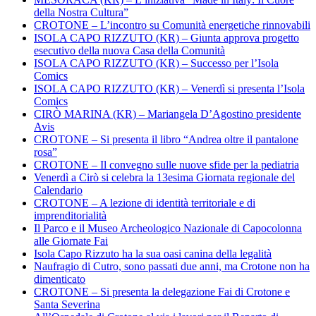
della Nostra Cultura”
CROTONE – L’incontro su Comunità energetiche rinnovabili
ISOLA CAPO RIZZUTO (KR) – Giunta approva progetto
esecutivo della nuova Casa della Comunità
ISOLA CAPO RIZZUTO (KR) – Successo per l’Isola
Comics
ISOLA CAPO RIZZUTO (KR) – Venerdì si presenta l’Isola
Comics
CIRÒ MARINA (KR) – Mariangela D’Agostino presidente
Avis
CROTONE – Si presenta il libro “Andrea oltre il pantalone
rosa”
CROTONE – Il convegno sulle nuove sfide per la pediatria
Venerdì a Cirò si celebra la 13esima Giornata regionale del
Calendario
CROTONE – A lezione di identità territoriale e di
imprenditorialità
Il Parco e il Museo Archeologico Nazionale di Capocolonna
alle Giornate Fai
Isola Capo Rizzuto ha la sua oasi canina della legalità
Naufragio di Cutro, sono passati due anni, ma Crotone non ha
dimenticato
CROTONE – Si presenta la delegazione Fai di Crotone e
Santa Severina