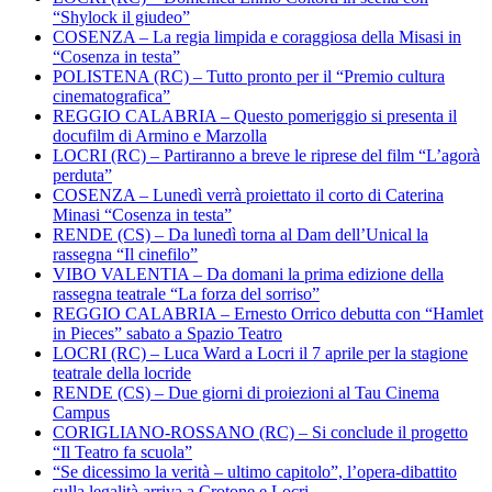
“Shylock il giudeo”
COSENZA – La regia limpida e coraggiosa della Misasi in
“Cosenza in testa”
POLISTENA (RC) – Tutto pronto per il “Premio cultura
cinematografica”
REGGIO CALABRIA – Questo pomeriggio si presenta il
docufilm di Armino e Marzolla
LOCRI (RC) – Partiranno a breve le riprese del film “L’agorà
perduta”
COSENZA – Lunedì verrà proiettato il corto di Caterina
Minasi “Cosenza in testa”
RENDE (CS) – Da lunedì torna al Dam dell’Unical la
rassegna “Il cinefilo”
VIBO VALENTIA – Da domani la prima edizione della
rassegna teatrale “La forza del sorriso”
REGGIO CALABRIA – Ernesto Orrico debutta con “Hamlet
in Pieces” sabato a Spazio Teatro
LOCRI (RC) – Luca Ward a Locri il 7 aprile per la stagione
teatrale della locride
RENDE (CS) – Due giorni di proiezioni al Tau Cinema
Campus
CORIGLIANO-ROSSANO (RC) – Si conclude il progetto
“Il Teatro fa scuola”
“Se dicessimo la verità – ultimo capitolo”, l’opera-dibattito
sulla legalità arriva a Crotone e Locri