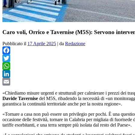
Caro voli, Orrico e Tavernise (M5S): Servono intervent
Pubblicato il
17 Aprile 2025
|
da
Redazione
Facebook
Twitter
WhatsApp
LinkedIn
Email
«Chiediamo misure urgenti e strutturali per calmierare i prezzi dei tra
Davide Tavernise
del M5S, ribadendo la necessità di «un monitoraggio
garantisca la continuità territoriale anche per la nostra regione».
«Tornare a casa non può essere un privilegio per pochi. È una questione
occasione delle festività, tornare in Calabria per migliaia di fuorise
tariffe esorbitanti, e una terra sempre più isolata dal resto del Paese».