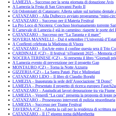
LAMEZIA – Successo per la sesta giornata di donazione Avis
A Lamezia la Festa di San Giovanni Paolo II
Gli Odontoiatri di Catanzaro: Allerta salute sul turismo dentale a
CATANZARO – Alla Dulbecco avviato programma “mini-circol
CATANZARO – Successo per il Materia Festival
La Pro Loco di Nicotera: Concluso biorisanamento torrente Sa
Il Carnevale di Lamezia è già in cammino: riaperte le porte del 
CATANZARO – Successo per “La Taranta e il mare”
SOVERIA MANNELLI – Dal 4 settembre l’Università d’Estate 
A Conflenti celebrata la Madonna di Visora
CATANZARO – EstArte entro il confine questa sera il Trio Co
CARDINALE (CZ) – Il festival ‘nTramenti 2025 – Memoria c
NOCERA TERINESE (CZ) – Si presenta il libro “Giornali prig
A Lamezia evento di prevenzione per il progetto Gap
MONTAURO (CZ) – Torna la Notte Azzurra
GIZZERIA (CZ) – La Sagra Patati, Pipi e Mulingiani
CATANZARO LIDO – Il libro di Claudio Borghi
LAMEZIA – Inaugurata la sede dell’Associazione “Il Dono”
LAMEZIA – Presentato il progetto di ricerca europeo Fastch2
CATANZARO – Aggiudicati lavori depurazione tra via Fiume
LAMEZIA – Venerdì “La cura” presenta la proposta di legge per
CATANZARO – Proseguono interventi di pulizia straordinaria
LAMEZIA – Successo per Trame Festival
TAVERNA (CZ) – Aperta la call per la residenza di scrittura na
CATANZARO – Il 17 giugno torna daMargherita