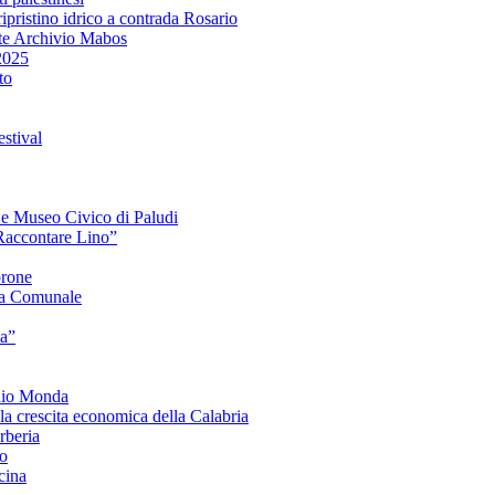
ipristino idrico a contrada Rosario
te Archivio Mabos
2025
to
stival
e e Museo Civico di Paludi
Raccontare Lino”
orone
a Comunale
ia”
onio Monda
la crescita economica della Calabria
beria
co
cina