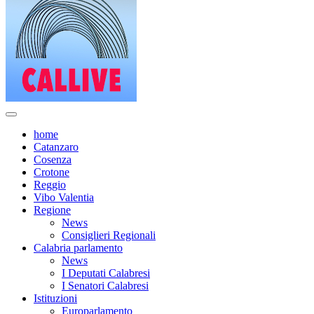
home
Catanzaro
Cosenza
Crotone
Reggio
Vibo Valentia
Regione
News
Consiglieri Regionali
Calabria parlamento
News
I Deputati Calabresi
I Senatori Calabresi
Istituzioni
Europarlamento