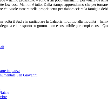
i sede – hanno proseguito – sono a dir poco allarmanti: per volare da M
tte low cost. Ma non è tutto. Dalla stampa apprendiamo che per tornare
che chi vuole tornare nella propria terra per riabbracciare la famiglia de
volta il Sud e in particolare la Calabria. Il diritto alla mobilità – hann
 inadeguata e il trasporto su gomma non è sostenibile per tempi e costi.
ali
arte in piazza
onumentale San Giovanni
à
Natale
embre