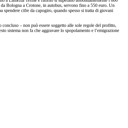
ilano a Lamezia Terme e ritorno si superano abbondantemente i 600
 da Bologna a Crotone, in autobus, servono fino a 550 euro. Un
bba spendere cifre da capogiro, quando spesso si tratta di giovani
o concluso – non può essere soggetto alle sole regole del profitto,
 Questo sistema non fa che aggravare lo spopolamento e l’emigrazione