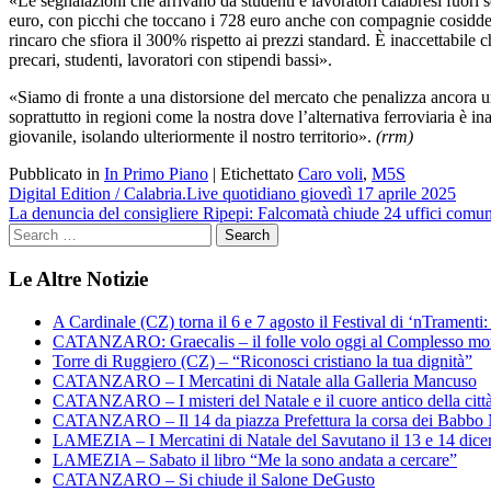
«Le segnalazioni che arrivano da studenti e lavoratori calabresi fuor
euro, con picchi che toccano i 728 euro anche con compagnie cosidde
rincaro che sfiora il 300% rispetto ai prezzi standard. È inaccettabile 
precari, studenti, lavoratori con stipendi bassi».
«Siamo di fronte a una distorsione del mercato che penalizza ancora una 
soprattutto in regioni come la nostra dove l’alternativa ferroviaria è
giovanile, isolando ulteriormente il nostro territorio».
(rrm)
Pubblicato in
In Primo Piano
|
Etichettato
Caro voli
,
M5S
Navigazione
Digital Edition / Calabria.Live quotidiano giovedì 17 aprile 2025
La denuncia del consigliere Ripepi: Falcomatà chiude 24 uffici comun
articoli
Le Altre Notizie
A Cardinale (CZ) torna il 6 e 7 agosto il Festival di ‘nTramenti: 
CATANZARO: Graecalis – il folle volo oggi al Complesso m
Torre di Ruggiero (CZ) – “Riconosci cristiano la tua dignità”
CATANZARO – I Mercatini di Natale alla Galleria Mancuso
CATANZARO – I misteri del Natale e il cuore antico della citt
CATANZARO – Il 14 da piazza Prefettura la corsa dei Babbo 
LAMEZIA – I Mercatini di Natale del Savutano il 13 e 14 dic
LAMEZIA – Sabato il libro “Me la sono andata a cercare”
CATANZARO – Si chiude il Salone DeGusto