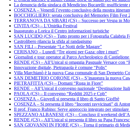
La denuncia della sindaca di Mendicino Bucarelli: nsufficiente r
COSENZA – Venerdì l’evento conclusivo della mostra itineran
BOCCHIGLIERO: serata conclusiva del Memories Film Fest 
TERRANOVA DA SIBARI (CS) – Successo per Vespa in Mo
CIVITA (CS) – L’Onirika Festival
Inaugurato a Lorica il Centro informazioni turistiche
SAN LUCIDO (CS) – Tutto pronto per i Fotografia Calabria Fe
Castrolibero rilancia la sfida al randagismo
SAN FILI – Presentate “Le Notti delle Magare”
CERISANO – Lunedì “Tre giorni per Gaza: oltre i muri”
Giornalisti e tour operator al Parco Archeologico di Castiglion
RENDE (CS) – All’Unical si omaggia Pasquale Versace con “
Innovazione digitale, Pietrapaola è comune “Polis”
Villa Marchianò è la nuova Casa comunale di San Demetrio C
SAN DEMETRIO CORONE (CS) – S’inaugura la nuova Cas
PIETRAFITTA (CS) – Domani “Ruga in Fiore”
RENDE – All’Unical il convegno nazionale “Destinazione Ital
PAOLA (CS) – Il convegno “Redditi 2025 e Cpb”
COSENZA – Giovedì si presenta il libro di Santo Gioffrè
COSENZA – Si presenta il libro “Incontri ravvicinati” di Ant
Il prof. Franco Rubino: Serve approccio integrato per stimolare 
SPEZZANO ALBANESE (CS) – Concluso il weekend dell’Ar
RENDE (CS) – All’Unical si presenta il libro su Papa Frances
SAN GIOVANNI IN FIORE (CS) – Torna il primario di Medi