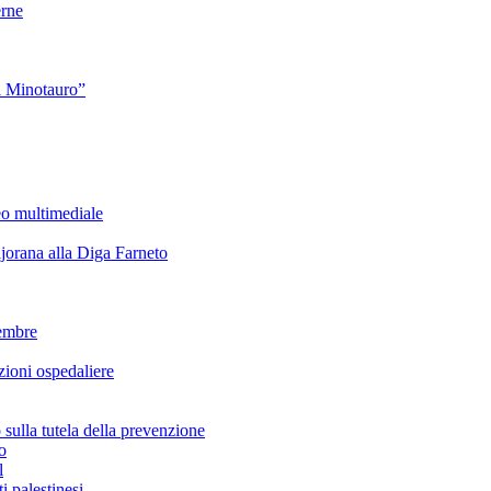
rne
l Minotauro”
eo multimediale
rana alla Diga Farneto
embre
ioni ospedaliere
lla tutela della prevenzione
o
l
i palestinesi