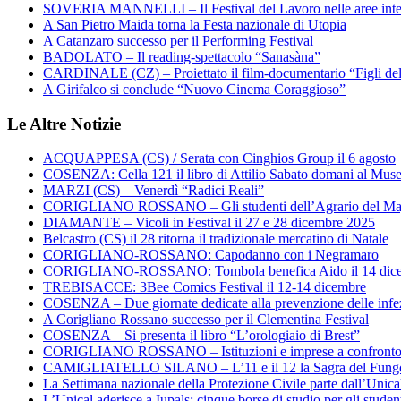
SOVERIA MANNELLI – Il Festival del Lavoro nelle aree inte
A San Pietro Maida torna la Festa nazionale di Utopia
A Catanzaro successo per il Performing Festival
BADOLATO – Il reading-spettacolo “Sanasàna”
CARDINALE (CZ) – Proiettato il film-documentario “Figli de
A Girifalco si conclude “Nuovo Cinema Coraggioso”
Le Altre Notizie
ACQUAPPESA (CS) / Serata con Cinghios Group il 6 agosto
COSENZA: Cella 121 il libro di Attilio Sabato domani al Mus
MARZI (CS) – Venerdì “Radici Reali”
CORIGLIANO ROSSANO – Gli studenti dell’Agrario del Majo
DIAMANTE – Vicoli in Festival il 27 e 28 dicembre 2025
Belcastro (CS) il 28 ritorna il tradizionale mercatino di Natale
CORIGLIANO-ROSSANO: Capodanno con i Negramaro
CORIGLIANO-ROSSANO: Tombola benefica Aido il 14 dic
TREBISACCE: 3Bee Comics Festival il 12-14 dicembre
COSENZA – Due giornate dedicate alla prevenzione delle infez
A Corigliano Rossano successo per il Clementina Festival
COSENZA – Si presenta il libro “L’orologiaio di Brest”
CORIGLIANO ROSSANO – Istituzioni e imprese a confronto su
CAMIGLIATELLO SILANO – L’11 e il 12 la Sagra del Fung
La Settimana nazionale della Protezione Civile parte dall’Unica
L’Unical aderisce a Iupals: cinque borse di studio per gli student