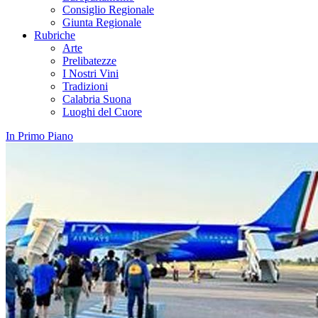
Consiglio Regionale
Giunta Regionale
Rubriche
Arte
Prelibatezze
I Nostri Vini
Tradizioni
Calabria Suona
Luoghi del Cuore
In Primo Piano