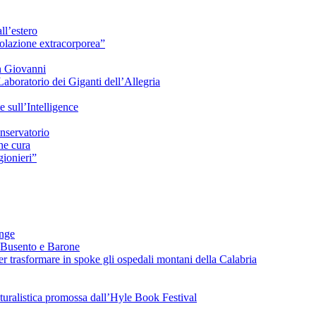
ll’estero
azione extracorporea”
n Giovanni
Laboratorio dei Giganti dell’Allegria
sull’Intelligence
nservatorio
he cura
ionieri”
ange
 Busento e Barone
 trasformare in spoke gli ospedali montani della Calabria
turalistica promossa dall’Hyle Book Festival