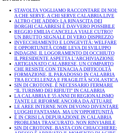
STAVOLTA VOGLIAMO RACCONTARE DI NOI:
A CHE SERVE, A CHI SERVE CALABRIA.LIVE
ALTRO CHE ADDIO: LA RINASCITA DEI
BORGHI CALABRESI È DAVVERO POSSIBILE
REGGIO EMILIA CANCELLA VIALE CUTRO?
UN BRUTTO SEGNALE DI VERO DISPREZZO
INVECCHIAMENTO E LONGEVITÀ: WELFARE
E OPPORTUNITÀ COME LEVA DI SVILUPPO
INDAGINI, IL LOGORAMENTO DI OCCHIUTO
IL PRESIDENTE ASPETTA L’ARCHIVIAZIONE
ARTIGIANATO CALABRESE, UN COMPARTO
CHE RESISTE CON TENACIA A DIFFICOLTÀ
FORMAZIONE, IL PARADOSSO IN CALABRIA
TRA ECCELLENZA E FRAGILITÀ SCOLASTICA
SIN DI CROTONE, È NECESSARIO FERMARE
“IL TURISMO DEI RIFIUTI” IN CALABRIA
LA CALABRIA E 55 ANNI DI REGIONALISMO
TANTE LE RIFORME ANCORA DA ATTUARE
LE AREE INTERNE NON DEVONO DIVENTARE
LUOGHI FANTASMA, MA UN’OPPORTUNITÀ
È IN CRISI LA DEPURAZIONE IN CALABRIA
PROBLEMA TRASCURATO, NON RINVIABILE
SIN DI CROTONE, BASTA CON CHIACCHIERE: