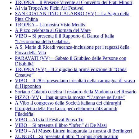
TROPEA – Il Presepe Vivente al Convento dei Frati Minori
Al via TropeArte Plein Air Festival
SAN COSTANTINO CALABRO (VV) – La Sagra della
Pitta Chjina
TROPEA – La mostra Visio Mentis
A Pizzo celebrata al Giornata del Mare
VIBO – Si presenta il il Rapporto di Banca d’Italia
“L’economia della Calabria.
A S. Maria di Ricadi vacanza-inclusione per i ragazzi della
Forza della Vita
PARAVATI (VV) – Sabato il Giubileo delle Persone con
Disabilità
TROPEA (VV) – Il 2 giugno la prima edizione di “Onda
Creativa”
VIBO – Il 28 si presentano i risultati della campagna di scavo
di Hipponion
Soriano Calabro celebra il restauro della Madonna del Rosario
PIZZO (VV) – Inaugurata la mostra “L’amore nell’arte”
A Vibo il congresso della Società italiana dei chirurghi
Il progetto della Pro Loco per celebrare i 243 anni di
Filadelfia
VIBO – Al via il Festival Pensa Tu
VIBO – Si presenta il libro “Inferi” di De Masi
VIBO – Al Museo Lìmen inaugurata la mostra di Berlingeri
ZUNGRI – Si presenta il libro “Corpus speluncarum