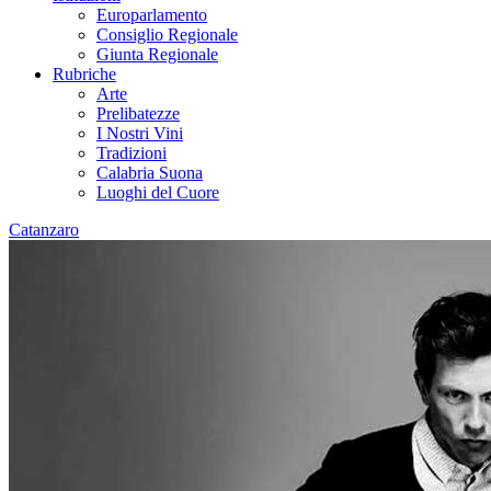
Europarlamento
Consiglio Regionale
Giunta Regionale
Rubriche
Arte
Prelibatezze
I Nostri Vini
Tradizioni
Calabria Suona
Luoghi del Cuore
Catanzaro