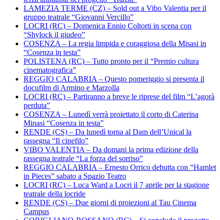
LAMEZIA TERME (CZ) – Sold out a Vibo Valentia per il
gruppo teatrale “Giovanni Vercillo”
LOCRI (RC) – Domenica Ennio Coltorti in scena con
“Shylock il giudeo”
COSENZA – La regia limpida e coraggiosa della Misasi in
“Cosenza in testa”
POLISTENA (RC) – Tutto pronto per il “Premio cultura
cinematografica”
REGGIO CALABRIA – Questo pomeriggio si presenta il
docufilm di Armino e Marzolla
LOCRI (RC) – Partiranno a breve le riprese del film “L’agorà
perduta”
COSENZA – Lunedì verrà proiettato il corto di Caterina
Minasi “Cosenza in testa”
RENDE (CS) – Da lunedì torna al Dam dell’Unical la
rassegna “Il cinefilo”
VIBO VALENTIA – Da domani la prima edizione della
rassegna teatrale “La forza del sorriso”
REGGIO CALABRIA – Ernesto Orrico debutta con “Hamlet
in Pieces” sabato a Spazio Teatro
LOCRI (RC) – Luca Ward a Locri il 7 aprile per la stagione
teatrale della locride
RENDE (CS) – Due giorni di proiezioni al Tau Cinema
Campus