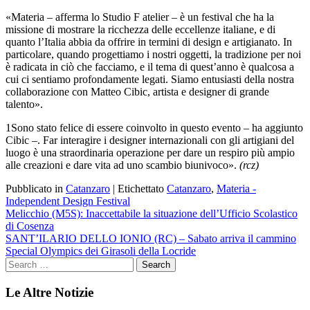
«
Materia – afferma lo Studio F atelier – è un festival che ha la
missione di mostrare la ricchezza delle eccellenze italiane, e di
quanto l’Italia abbia da offrire in termini di design e artigianato.
In
particolare, quando progettiamo i nostri oggetti, la tradizione per noi
è radicata in ciò che facciamo, e il tema di quest’anno è qualcosa a
cui ci sentiamo profondamente legati. Siamo entusiasti della nostra
collaborazione con Matteo Cibic, artista e designer di grande
talento».
1Sono stato felice di essere coinvolto in questo evento – ha aggiunto
Cibic –. Far interagire i designer internazionali con gli artigiani del
luogo è una straordinaria operazione per dare un respiro più ampio
alle creazioni e dare vita ad uno scambio biunivoco».
(rcz)
Pubblicato in
Catanzaro
|
Etichettato
Catanzaro
,
Materia -
Independent Design Festival
Navigazione
Melicchio (M5S): Inaccettabile la situazione dell’Ufficio Scolastico
di Cosenza
articoli
SANT’ILARIO DELLO IONIO (RC) – Sabato arriva il cammino
Special Olympics dei Girasoli della Locride
Le Altre Notizie