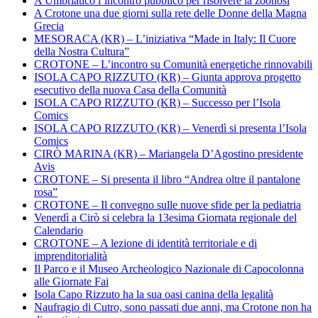
A Umbriatico l’incontro pubblico per risolvere la zoonosi
A Crotone una due giorni sulla rete delle Donne della Magna
Grecia
MESORACA (KR) – L’iniziativa “Made in Italy: Il Cuore
della Nostra Cultura”
CROTONE – L’incontro su Comunità energetiche rinnovabili
ISOLA CAPO RIZZUTO (KR) – Giunta approva progetto
esecutivo della nuova Casa della Comunità
ISOLA CAPO RIZZUTO (KR) – Successo per l’Isola
Comics
ISOLA CAPO RIZZUTO (KR) – Venerdì si presenta l’Isola
Comics
CIRÒ MARINA (KR) – Mariangela D’Agostino presidente
Avis
CROTONE – Si presenta il libro “Andrea oltre il pantalone
rosa”
CROTONE – Il convegno sulle nuove sfide per la pediatria
Venerdì a Cirò si celebra la 13esima Giornata regionale del
Calendario
CROTONE – A lezione di identità territoriale e di
imprenditorialità
Il Parco e il Museo Archeologico Nazionale di Capocolonna
alle Giornate Fai
Isola Capo Rizzuto ha la sua oasi canina della legalità
Naufragio di Cutro, sono passati due anni, ma Crotone non ha