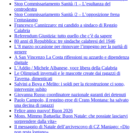
Stop Commissariamento Sanità /1 – L’esultanza del
centrodestra
Stop Commissariamento Sanità /2 – L’opposizione frena
l’entusiasmo
Francesco Cannizzaro: mi candido a sindaco di Reggio
Calabria
Referendum Giustizia: tutto quello che c’è da sapere
80 anni di Repubblica: tre sindache calabresi del 1946
L’8 marzo occasione per rinnovare l’impegno per la parità di
genere
A San Vincenzo La Costa riflessioni su azzardo e dipendenza
digitale
L’Addio / Michele Albanese, voce libera della Calabria
Le Olimpiadi invernali e le mascotte create dai ragazzi di
Taverna, dimenticati
Salvini a Bova e Melito: i soldi per la ricostruzione ci sono,
intervenire subito
Giovanna Russo coordinatore nazionale garanti dei detenuti
Paolo Campolo, il reggino eroe di Crans Montana: ha salvato
una decina di ragazzi
Felice anno nuovo! Buon 2026
Mons. Mimmo Battaglia: Buon Natale: che possiate lasciarvi
sorprendere dalla vita»
Il messaggio di Natale dell’arcivescovo di CZ Maniago: «Dio
non resta lontano»