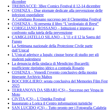
dicembre
TREBISACCE: 3Bee Comics Festival il 12-14 dicembre
COSENZA – Due giornate dedicate alla prevenzione delle
infezioni ospedaliere
A Corigliano Rossano successo per il Clementina Festival
COSENZA – Si presenta il libro “L’orologiaio di Brest”
CORIGLIANO ROSSANO – Istituzioni e imprese a
confronto sulla tutela della prevenzione
CAMIGLIATELLO SILANO – L’11 e il 12 la Sagra del
Fungo
La Settimana nazionale della Protezione Civile parte
dall’Unical
L’Unical aderisce a Iupals: cinque borse di studio per gli
studenti palestinesi
La denuncia della sindaca di Mendicino Bucarelli:
nsufficiente ripristino idrico a contrada Rosario
COSENZA – Venerdì l’evento conclusivo della mostra
itinerante Archivio Mabos
BOCCHIGLIERO: serata conclusiva del Memories Film Fest
2025
TERRANOVA DA SIBARI (CS) – Successo per Vespa in
Moto
CIVITA (CS) – L’Onirika Festival
Inaugurato a Lorica il Centro informazioni turistiche
SAN LUCIDO (CS) – Tutto pronto per i Fotografia Calabria