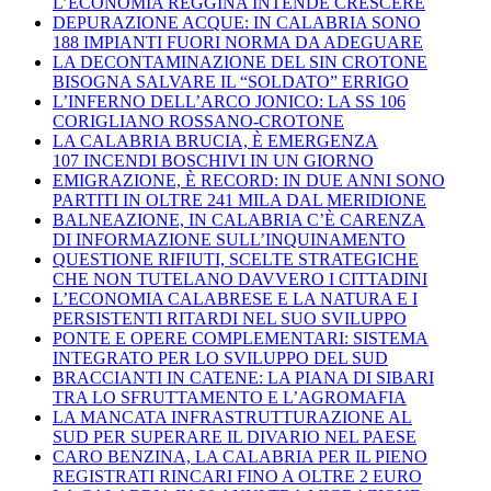
L’ECONOMIA REGGINA INTENDE CRESCERE
DEPURAZIONE ACQUE: IN CALABRIA SONO
188 IMPIANTI FUORI NORMA DA ADEGUARE
LA DECONTAMINAZIONE DEL SIN CROTONE
BISOGNA SALVARE IL “SOLDATO” ERRIGO
L’INFERNO DELL’ARCO JONICO: LA SS 106
CORIGLIANO ROSSANO-CROTONE
LA CALABRIA BRUCIA, È EMERGENZA
107 INCENDI BOSCHIVI IN UN GIORNO
EMIGRAZIONE, È RECORD: IN DUE ANNI SONO
PARTITI IN OLTRE 241 MILA DAL MERIDIONE
BALNEAZIONE, IN CALABRIA C’È CARENZA
DI INFORMAZIONE SULL’INQUINAMENTO
QUESTIONE RIFIUTI, SCELTE STRATEGICHE
CHE NON TUTELANO DAVVERO I CITTADINI
L’ECONOMIA CALABRESE E LA NATURA E I
PERSISTENTI RITARDI NEL SUO SVILUPPO
PONTE E OPERE COMPLEMENTARI: SISTEMA
INTEGRATO PER LO SVILUPPO DEL SUD
BRACCIANTI IN CATENE: LA PIANA DI SIBARI
TRA LO SFRUTTAMENTO E L’AGROMAFIA
LA MANCATA INFRASTRUTTURAZIONE AL
SUD PER SUPERARE IL DIVARIO NEL PAESE
CARO BENZINA, LA CALABRIA PER IL PIENO
REGISTRATI RINCARI FINO A OLTRE 2 EURO