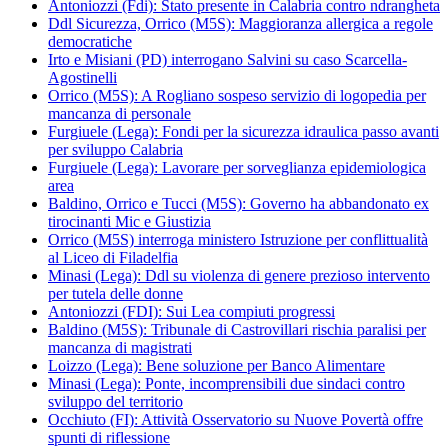
Antoniozzi (Fdi): Stato presente in Calabria contro ndrangheta
Ddl Sicurezza, Orrico (M5S): Maggioranza allergica a regole
democratiche
Irto e Misiani (PD) interrogano Salvini su caso Scarcella-
Agostinelli
Orrico (M5S): A Rogliano sospeso servizio di logopedia per
mancanza di personale
Furgiuele (Lega): Fondi per la sicurezza idraulica passo avanti
per sviluppo Calabria
Furgiuele (Lega): Lavorare per sorveglianza epidemiologica
area
Baldino, Orrico e Tucci (M5S): Governo ha abbandonato ex
tirocinanti Mic e Giustizia
Orrico (M5S) interroga ministero Istruzione per conflittualità
al Liceo di Filadelfia
Minasi (Lega): Ddl su violenza di genere prezioso intervento
per tutela delle donne
Antoniozzi (FDI): Sui Lea compiuti progressi
Baldino (M5S): Tribunale di Castrovillari rischia paralisi per
mancanza di magistrati
Loizzo (Lega): Bene soluzione per Banco Alimentare
Minasi (Lega): Ponte, incomprensibili due sindaci contro
sviluppo del territorio
Occhiuto (FI): Attività Osservatorio su Nuove Povertà offre
spunti di riflessione