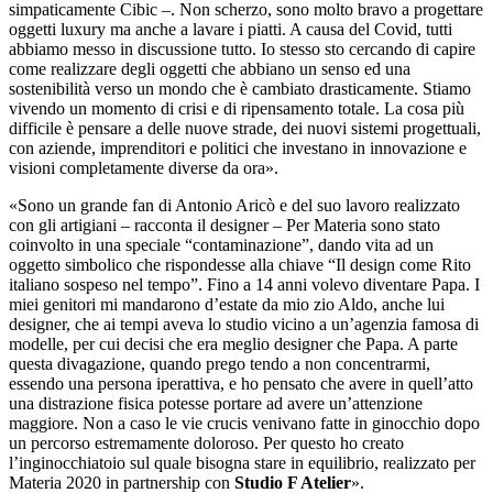
simpaticamente Cibic –. Non scherzo, sono molto bravo a progettare
oggetti luxury ma anche a lavare i piatti. A causa del Covid, tutti
abbiamo messo in discussione tutto. Io stesso sto cercando di capire
come realizzare degli oggetti che abbiano un senso ed una
sostenibilità verso un mondo che è cambiato drasticamente. Stiamo
vivendo un momento di crisi e di ripensamento totale. La cosa più
difficile è pensare a delle nuove strade, dei nuovi sistemi progettuali,
con aziende, imprenditori e politici che investano in innovazione e
visioni completamente diverse da ora».
«
Sono un grande fan di Antonio Aricò e del suo lavoro realizzato
con gli artigiani – racconta il designer – Per Materia sono stato
coinvolto in una speciale “contaminazione”, dando vita ad un
oggetto simbolico che rispondesse alla chiave “Il design come Rito
italiano sospeso nel tempo”. F
ino a 14 anni volevo diventare Papa. I
miei genitori mi mandarono d’estate da mio zio Aldo, anche lui
designer, che ai tempi aveva lo studio vicino a un’agenzia famosa di
modelle, per cui decisi che era meglio designer che Papa.
A parte
questa divagazione, quando prego tendo a non concentrarmi,
essendo una persona iperattiva, e ho pensato che avere in quell’atto
una distrazione fisica potesse portare ad avere un’attenzione
maggiore. Non a caso le vie crucis venivano fatte in ginocchio dopo
un percorso estremamente doloroso. Per questo ho creato
l’inginocchiatoio sul quale bisogna stare in equilibrio, realizzato per
Materia 2020 in partnership con
Studio F Atelier
».