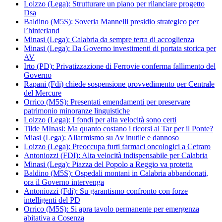
Loizzo (Lega): Strutturare un piano per rilanciare progetto
Dsa
Baldino (M5S): Soveria Mannelli presidio strategico per
l’hinterland
Minasi (Lega): Calabria da sempre terra di accoglienza
Minasi (Lega): Da Governo investimenti di portata storica per
AV
Irto (PD): Privatizzazione di Ferrovie conferma fallimento del
Governo
Rapani (Fdi) chiede sospensione provvedimento per Centrale
del Mercure
Orrico (M5S): Presentati emendamenti per preservare
patrimonio minoranze linguistiche
Loizzo (Lega): I fondi per alta velocità sono certi
Tilde MInasi: Ma quanto costano i ricorsi al Tar per il Ponte?
Miasi (Lega): Allarmismo su Av inutile e dannoso
Loizzo (Lega): Preoccupa furti farmaci oncologici a Cetraro
Antoniozzi (FDI): Alta velocità indispensabile per Calabria
Minasi (Lega): Piazza del Popolo a Reggio va protetta
Baldino (M5S): Ospedali montani in Calabria abbandonati,
ora il Governo intervenga
Antoniozzi (Fdi): Su garantismo confronto con forze
intelligenti del PD
Orrico (M5S): Si apra tavolo permanente per emergenza
abitativa a Cosenza