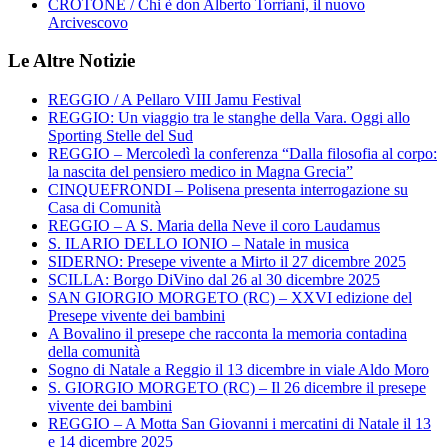
CROTONE / Chi è don Alberto Torriani, il nuovo
Arcivescovo
Le Altre Notizie
REGGIO / A Pellaro VIII Jamu Festival
REGGIO: Un viaggio tra le stanghe della Vara. Oggi allo
Sporting Stelle del Sud
REGGIO – Mercoledì la conferenza “Dalla filosofia al corpo:
la nascita del pensiero medico in Magna Grecia”
CINQUEFRONDI – Polisena presenta interrogazione su
Casa di Comunità
REGGIO – A S. Maria della Neve il coro Laudamus
S. ILARIO DELLO IONIO – Natale in musica
SIDERNO: Presepe vivente a Mirto il 27 dicembre 2025
SCILLA: Borgo DiVino dal 26 al 30 dicembre 2025
SAN GIORGIO MORGETO (RC) – XXVI edizione del
Presepe vivente dei bambini
A Bovalino il presepe che racconta la memoria contadina
della comunità
Sogno di Natale a Reggio il 13 dicembre in viale Aldo Moro
S. GIORGIO MORGETO (RC) – Il 26 dicembre il presepe
vivente dei bambini
REGGIO – A Motta San Giovanni i mercatini di Natale il 13
e 14 dicembre 2025