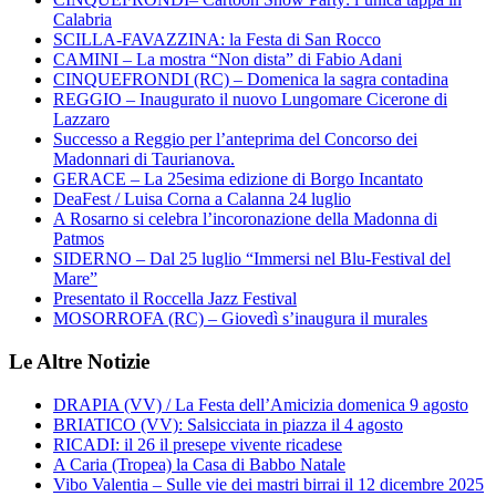
Calabria
SCILLA-FAVAZZINA: la Festa di San Rocco
CAMINI – La mostra “Non dista” di Fabio Adani
CINQUEFRONDI (RC) – Domenica la sagra contadina
REGGIO – Inaugurato il nuovo Lungomare Cicerone di
Lazzaro
Successo a Reggio per l’anteprima del Concorso dei
Madonnari di Taurianova.
GERACE – La 25esima edizione di Borgo Incantato
DeaFest / Luisa Corna a Calanna 24 luglio
A Rosarno si celebra l’incoronazione della Madonna di
Patmos
SIDERNO – Dal 25 luglio “Immersi nel Blu-Festival del
Mare”
Presentato il Roccella Jazz Festival
MOSORROFA (RC) – Giovedì s’inaugura il murales
Le Altre Notizie
DRAPIA (VV) / La Festa dell’Amicizia domenica 9 agosto
BRIATICO (VV): Salsicciata in piazza il 4 agosto
RICADI: il 26 il presepe vivente ricadese
A Caria (Tropea) la Casa di Babbo Natale
Vibo Valentia – Sulle vie dei mastri birrai il 12 dicembre 2025