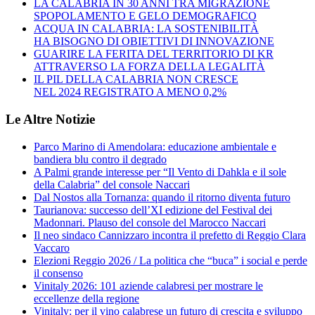
LA CALABRIA IN 30 ANNI TRA MIGRAZIONE
SPOPOLAMENTO E GELO DEMOGRAFICO
ACQUA IN CALABRIA: LA SOSTENIBILITÀ
HA BISOGNO DI OBIETTIVI DI INNOVAZIONE
GUARIRE LA FERITA DEL TERRITORIO DI KR
ATTRAVERSO LA FORZA DELLA LEGALITÀ
IL PIL DELLA CALABRIA NON CRESCE
NEL 2024 REGISTRATO A MENO 0,2%
Le Altre Notizie
Parco Marino di Amendolara: educazione ambientale e
bandiera blu contro il degrado
A Palmi grande interesse per “Il Vento di Dahkla e il sole
della Calabria” del console Naccari
Dal Nostos alla Tornanza: quando il ritorno diventa futuro
Taurianova: successo dell’XI edizione del Festival dei
Madonnari. Plauso del console del Marocco Naccari
Il neo sindaco Cannizzaro incontra il prefetto di Reggio Clara
Vaccaro
Elezioni Reggio 2026 / La politica che “buca” i social e perde
il consenso
Vinitaly 2026: 101 aziende calabresi per mostrare le
eccellenze della regione
Vinitaly: per il vino calabrese un futuro di crescita e sviluppo