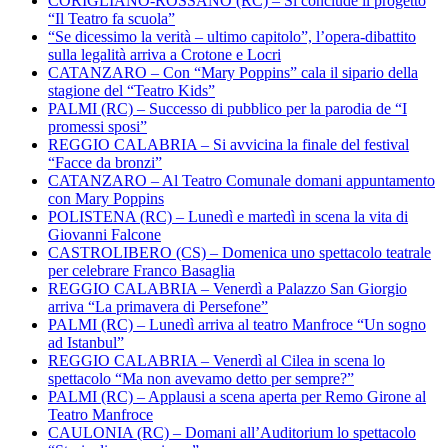
CORIGLIANO-ROSSANO (RC) – Si conclude il progetto
“Il Teatro fa scuola”
“Se dicessimo la verità – ultimo capitolo”, l’opera-dibattito
sulla legalità arriva a Crotone e Locri
CATANZARO – Con “Mary Poppins” cala il sipario della
stagione del “Teatro Kids”
PALMI (RC) – Successo di pubblico per la parodia de “I
promessi sposi”
REGGIO CALABRIA – Si avvicina la finale del festival
“Facce da bronzi”
CATANZARO – Al Teatro Comunale domani appuntamento
con Mary Poppins
POLISTENA (RC) – Lunedì e martedì in scena la vita di
Giovanni Falcone
CASTROLIBERO (CS) – Domenica uno spettacolo teatrale
per celebrare Franco Basaglia
REGGIO CALABRIA – Venerdì a Palazzo San Giorgio
arriva “La primavera di Persefone”
PALMI (RC) – Lunedì arriva al teatro Manfroce “Un sogno
ad Istanbul”
REGGIO CALABRIA – Venerdì al Cilea in scena lo
spettacolo “Ma non avevamo detto per sempre?”
PALMI (RC) – Applausi a scena aperta per Remo Girone al
Teatro Manfroce
CAULONIA (RC) – Domani all’Auditorium lo spettacolo