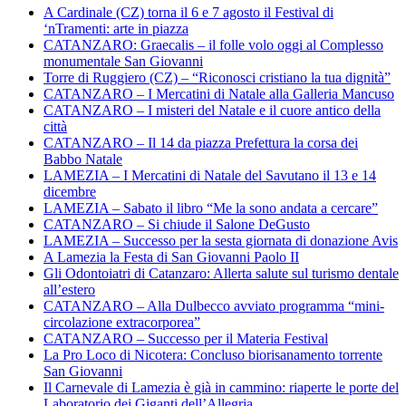
A Cardinale (CZ) torna il 6 e 7 agosto il Festival di
‘nTramenti: arte in piazza
CATANZARO: Graecalis – il folle volo oggi al Complesso
monumentale San Giovanni
Torre di Ruggiero (CZ) – “Riconosci cristiano la tua dignità”
CATANZARO – I Mercatini di Natale alla Galleria Mancuso
CATANZARO – I misteri del Natale e il cuore antico della
città
CATANZARO – Il 14 da piazza Prefettura la corsa dei
Babbo Natale
LAMEZIA – I Mercatini di Natale del Savutano il 13 e 14
dicembre
LAMEZIA – Sabato il libro “Me la sono andata a cercare”
CATANZARO – Si chiude il Salone DeGusto
LAMEZIA – Successo per la sesta giornata di donazione Avis
A Lamezia la Festa di San Giovanni Paolo II
Gli Odontoiatri di Catanzaro: Allerta salute sul turismo dentale
all’estero
CATANZARO – Alla Dulbecco avviato programma “mini-
circolazione extracorporea”
CATANZARO – Successo per il Materia Festival
La Pro Loco di Nicotera: Concluso biorisanamento torrente
San Giovanni
Il Carnevale di Lamezia è già in cammino: riaperte le porte del
Laboratorio dei Giganti dell’Allegria