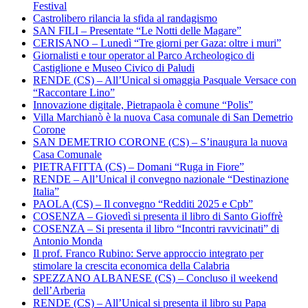
Festival
Castrolibero rilancia la sfida al randagismo
SAN FILI – Presentate “Le Notti delle Magare”
CERISANO – Lunedì “Tre giorni per Gaza: oltre i muri”
Giornalisti e tour operator al Parco Archeologico di
Castiglione e Museo Civico di Paludi
RENDE (CS) – All’Unical si omaggia Pasquale Versace con
“Raccontare Lino”
Innovazione digitale, Pietrapaola è comune “Polis”
Villa Marchianò è la nuova Casa comunale di San Demetrio
Corone
SAN DEMETRIO CORONE (CS) – S’inaugura la nuova
Casa Comunale
PIETRAFITTA (CS) – Domani “Ruga in Fiore”
RENDE – All’Unical il convegno nazionale “Destinazione
Italia”
PAOLA (CS) – Il convegno “Redditi 2025 e Cpb”
COSENZA – Giovedì si presenta il libro di Santo Gioffrè
COSENZA – Si presenta il libro “Incontri ravvicinati” di
Antonio Monda
Il prof. Franco Rubino: Serve approccio integrato per
stimolare la crescita economica della Calabria
SPEZZANO ALBANESE (CS) – Concluso il weekend
dell’Arberia
RENDE (CS) – All’Unical si presenta il libro su Papa