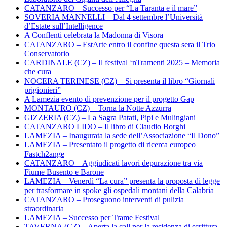
CATANZARO – Successo per “La Taranta e il mare”
SOVERIA MANNELLI – Dal 4 settembre l’Università
d’Estate sull’Intelligence
A Conflenti celebrata la Madonna di Visora
CATANZARO – EstArte entro il confine questa sera il Trio
Conservatorio
CARDINALE (CZ) – Il festival ‘nTramenti 2025 – Memoria
che cura
NOCERA TERINESE (CZ) – Si presenta il libro “Giornali
prigionieri”
A Lamezia evento di prevenzione per il progetto Gap
MONTAURO (CZ) – Torna la Notte Azzurra
GIZZERIA (CZ) – La Sagra Patati, Pipi e Mulingiani
CATANZARO LIDO – Il libro di Claudio Borghi
LAMEZIA – Inaugurata la sede dell’Associazione “Il Dono”
LAMEZIA – Presentato il progetto di ricerca europeo
Fastch2ange
CATANZARO – Aggiudicati lavori depurazione tra via
Fiume Busento e Barone
LAMEZIA – Venerdì “La cura” presenta la proposta di legge
per trasformare in spoke gli ospedali montani della Calabria
CATANZARO – Proseguono interventi di pulizia
straordinaria
LAMEZIA – Successo per Trame Festival
TAVERNA (CZ) – Aperta la call per la residenza di scrittura