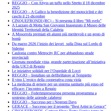
REGGIO – Con Abyss un tuffo nello Stretto il 18 dicembre
2025
REGGIO – A Gallico la benedizione dei motociclisti e dei
caschi il 21-dicembre
CINQUEFRONDI (RC) – Si presenta il libro “Mi svelo”
A Lazzaro di Motta San Giovanni Inaugurato il Museo delle
Identità Territoriali della Calabria
A Mosorrofa premiati gli alunni più meritevoli e un gesto di
bontà
Da marzo 2026 l’inizio dei lavori sulla Diga sul Lordo di
Siderno
Caulonia contro Metrocity RC per abbandono strade
provinciali
Giornata mondiale vista, grande partecipazione all’iniziativa
della UICI di Reggio
Le iniziative solidali per l’Ospedale di Locri
REGGIO – Installato un defibrillatore al Tempietto
Il vino L’eroico della cooperativa costa viola
La medicina di genere per un sistema sanitario più equo ed
efficace: l’incontro a Reggio
REGGIO – Federimpreseuropa presenta programma a
sostegno delle aziende calabresi
REGGIO – Successo per i Negroni Days
GERACE – Successo per il progetto “Best Artist in Gerace”
CINQUEFRONDI– Cartoon Show Party: l’unica tappa in