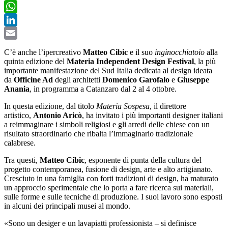
Twitter
WhatsApp
LinkedIn
Email
C’è anche l’ipercreativo
Matteo Cibic
e il suo
inginocchiatoio
alla
quinta edizione del
Materia Independent Design Festival
, la più
importante manifestazione del Sud Italia dedicata al design ideata
da
Officine Ad
degli architetti
Domenico Garofalo
e
Giuseppe
Anania
, in programma a Catanzaro dal 2 al 4 ottobre.
In questa edizione, dal titolo
Materia Sospesa
, il direttore
artistico,
Antonio Aricò
, ha invitato i più importanti designer italiani
a reimmaginare i simboli religiosi e gli arredi delle chiese con un
risultato straordinario che ribalta l’immaginario tradizionale
calabrese.
Tra questi,
Matteo Cibic
,
esponente di punta della cultura del
progetto contemporanea, fusione di design, arte e alto artigianato.
Cresciuto in una famiglia con forti tradizioni di design, ha maturato
un approccio sperimentale che lo porta a fare ricerca sui materiali,
sulle forme e sulle tecniche di produzione. I suoi lavoro sono esposti
in alcuni dei principali musei al mondo.
«
Sono un desiger e un lavapiatti professionista – si definisce