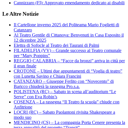
Cannizzaro (FI): Approvato emendamento dedicato ai disabili
Le Altre Notizie
Il Cartellone inverno 2025 del Politeama Mario Foglietti di
Catanzaro
Al Teatro Gentile di Cittanova: Benvenuti in Casa Esposito il
12 dicembre 2025
Elettra di Sofocle al Teatro dei Taurani di Palmi
FILADELFIA (VV) – Grande successo al Teatro comunale
per “Mary Poppins”
REGGIO CALABRIA – “Facce da bronzi” arriva in città per
il gran finale
CROTONE – Ultimi due appuntamenti di “Voglia di teatro”
con Lunetta Savino e Chiara Francini
CATANZARO – Giuseppe Ferlito con “Novecento” di
Baricco chiuderà la rassegna Pro.s.a.
POLISTENA (RC) – Sabato in scena all’auditorium “Le
Serve” con Eva Robin’s
COSENZA – La rassegna “Il Teatro fa scuola” chiude con
Anfitrione
LOCRI (RC) – Sabato Paolantoni rivisita Shakespeare a
modo suo
MENDICINO (CS) – La compagnia Porta Cenere presenta la
terza annualità del progetto “Transit”