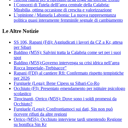
I Consorzi di Tutela delll’area centrale della Calabria:
Mirabilia, ottima occasione di crescita e valorizzazione
L’opinione / Manuela Labonia: La nuova rappresentanza
politica quasi interamente femminile segnale di cambiamento
Le Altre Notizie
SS 106, Rapani (Fdi): Aggiudicati i lavori da CZ a Kr, attesa
per Sibari
Baldino (M5S): Salvini tratta la Calabria come set per i suoi
spot
Baldino (M5S):Governo intervenga su crisi idrica nell’area
Rocca Imperiale–Trebisacce”
Rapani (FDI) al cantiere Rfi: Confermato rispetto tempistiche
per 2026
Furgiuele (Lega): Bene Cipess su Sibari-Co-Ro
Occhiuto (FI): Presentato emendamento per istituire psicologo
scolastico
Tirocinanti, Orrico (M5S): Dove sono i soldi promessi da
Occhiuto?
Furgiuele (Lega): Confrontiamoci sui dati, Sin non può
ricevere rifiuti da altre regioni
Orrico (M5S): Occhiuto interviene tardi smentendo Regione
su bonifica Sin Kr