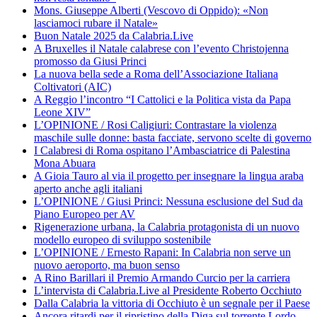
Mons. Giuseppe Alberti (Vescovo di Oppido): «Non
lasciamoci rubare il Natale»
Buon Natale 2025 da Calabria.Live
A Bruxelles il Natale calabrese con l’evento Christojenna
promosso da Giusi Princi
La nuova bella sede a Roma dell’Associazione Italiana
Coltivatori (AIC)
A Reggio l’incontro “I Cattolici e la Politica vista da Papa
Leone XIV”
L’OPINIONE / Rosi Caligiuri: Contrastare la violenza
maschile sulle donne: basta facciate, servono scelte di governo
I Calabresi di Roma ospitano l’Ambasciatrice di Palestina
Mona Abuara
A Gioia Tauro al via il progetto per insegnare la lingua araba
aperto anche agli italiani
L’OPINIONE / Giusi Princi: Nessuna esclusione del Sud da
Piano Europeo per AV
Rigenerazione urbana, la Calabria protagonista di un nuovo
modello europeo di sviluppo sostenibile
L’OPINIONE / Ernesto Rapani: In Calabria non serve un
nuovo aeroporto, ma buon senso
A Rino Barillari il Premio Armando Curcio per la carriera
L’intervista di Calabria.Live al Presidente Roberto Occhiuto
Dalla Calabria la vittoria di Occhiuto è un segnale per il Paese
Ancora ritardi per il ripristino della Diga sul torrente Lordo