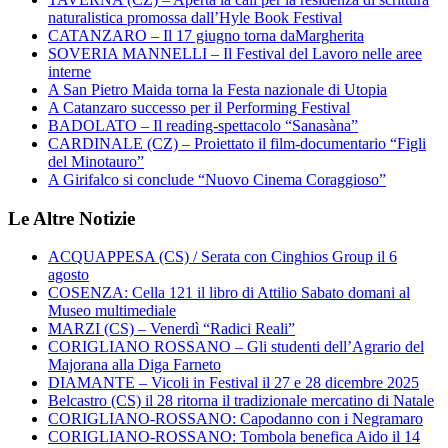
naturalistica promossa dall’Hyle Book Festival
CATANZARO – Il 17 giugno torna daMargherita
SOVERIA MANNELLI – Il Festival del Lavoro nelle aree
interne
A San Pietro Maida torna la Festa nazionale di Utopia
A Catanzaro successo per il Performing Festival
BADOLATO – Il reading-spettacolo “Sanasàna”
CARDINALE (CZ) – Proiettato il film-documentario “Figli
del Minotauro”
A Girifalco si conclude “Nuovo Cinema Coraggioso”
Le Altre Notizie
ACQUAPPESA (CS) / Serata con Cinghios Group il 6
agosto
COSENZA: Cella 121 il libro di Attilio Sabato domani al
Museo multimediale
MARZI (CS) – Venerdì “Radici Reali”
CORIGLIANO ROSSANO – Gli studenti dell’Agrario del
Majorana alla Diga Farneto
DIAMANTE – Vicoli in Festival il 27 e 28 dicembre 2025
Belcastro (CS) il 28 ritorna il tradizionale mercatino di Natale
CORIGLIANO-ROSSANO: Capodanno con i Negramaro
CORIGLIANO-ROSSANO: Tombola benefica Aido il 14