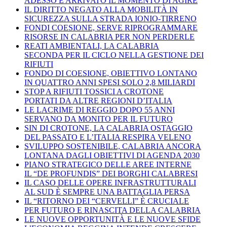
ADESSO È ARRIVATO IL MOMENTO DI AGIRE
IL DIRITTO NEGATO ALLA MOBILITÀ IN
SICUREZZA SULLA STRADA IONIO-TIRRENO
FONDI COESIONE, SERVE RIPROGRAMMARE
RISORSE IN CALABRIA PER NON PERDERLE
REATI AMBIENTALI, LA CALABRIA
SECONDA PER IL CICLO NELLA GESTIONE DEI
RIFIUTI
FONDO DI COESIONE, OBIETTIVO LONTANO
IN QUATTRO ANNI SPESI SOLO 2,8 MILIARDI
STOP A RIFIUTI TOSSICI A CROTONE
PORTATI DA ALTRE REGIONI D’ITALIA
LE LACRIME DI REGGIO DOPO 55 ANNI
SERVANO DA MONITO PER IL FUTURO
SIN DI CROTONE, LA CALABRIA OSTAGGIO
DEL PASSATO E L’ITALIA RESPIRA VELENO
SVILUPPO SOSTENIBILE, CALABRIA ANCORA
LONTANA DAGLI OBIETTIVI DI AGENDA 2030
PIANO STRATEGICO DELLE AREE INTERNE
IL “DE PROFUNDIS” DEI BORGHI CALABRESI
IL CASO DELLE OPERE INFRASTRUTTURALI
AL SUD È SEMPRE UNA BATTAGLIA PERSA
IL “RITORNO DEI “CERVELLI” È CRUCIALE
PER FUTURO E RINASCITA DELLA CALABRIA
LE NUOVE OPPORTUNITÀ E LE NUOVE SFIDE