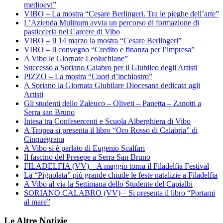
medioevi”
VIBO – La mostra “Cesare Berlingeri. Tra le pieghe dell’arte”
L’Azienda Mulinum avvia un percorso di formazione di
pasticceria nel Carcere di Vibo
VIBO – Il 14 marzo la mostra “Cesare Berlingeri”
VIBO – Il convegno “Credito e finanza per l’impresa”
A Vibo le Giornate Leoluchiane”
Successo a Soriano Calabro per il Giubileo degli Artisti
PIZZO – La mostra “Cuori d’inchiostro”
A Soriano la Giornata Giubilare Diocesana dedicata agli
Artisti
Gli studenti dello Zaleuco – Oliveti – Panetta – Zanotti a
Serra san Bruno
Intesa tra Confesercenti e Scuola Alberghiera di Vibo
A Tropea si presenta il libro “Oro Rosso di Calabria” di
Cinquegrana
A Vibo si è parlato di Eugenio Scalfari
Il fascino del Presepe a Serra San Bruno
FILADELFIA (VV) – A maggio torna il Filadelfia Festival
La “Pignolata” più grande chiude le feste natalizie a Filadelfia
A Vibo al via la Settimana dello Studente del Capialbi
SORIANO CALABRO (VV) – Si presenta il libro “Portami
al mare”
Le Altre Notizie