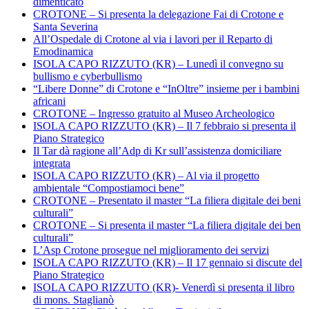
dimenticato
CROTONE – Si presenta la delegazione Fai di Crotone e
Santa Severina
All’Ospedale di Crotone al via i lavori per il Reparto di
Emodinamica
ISOLA CAPO RIZZUTO (KR) – Lunedì il convegno su
bullismo e cyberbullismo
“Libere Donne” di Crotone e “InOltre” insieme per i bambini
africani
CROTONE – Ingresso gratuito al Museo Archeologico
ISOLA CAPO RIZZUTO (KR) – Il 7 febbraio si presenta il
Piano Strategico
Il Tar dà ragione all’Adp di Kr sull’assistenza domiciliare
integrata
ISOLA CAPO RIZZUTO (KR) – Al via il progetto
ambientale “Compostiamoci bene”
CROTONE – Presentato il master “La filiera digitale dei beni
culturali”
CROTONE – Si presenta il master “La filiera digitale dei ben
culturali”
L’Asp Crotone prosegue nel miglioramento dei servizi
ISOLA CAPO RIZZUTO (KR) – Il 17 gennaio si discute del
Piano Strategico
ISOLA CAPO RIZZUTO (KR)- Venerdì si presenta il libro
di mons. Staglianò