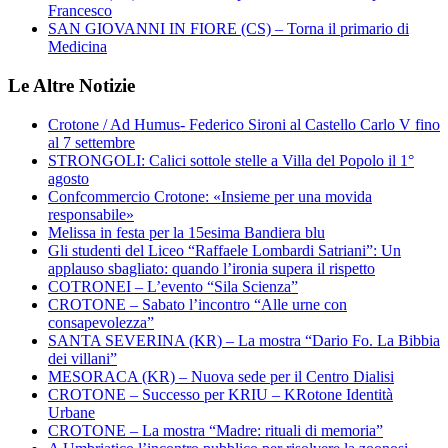
Francesco
SAN GIOVANNI IN FIORE (CS) – Torna il primario di
Medicina
Le Altre Notizie
Crotone / Ad Humus- Federico Sironi al Castello Carlo V fino
al 7 settembre
STRONGOLI: Calici sottole stelle a Villa del Popolo il 1°
agosto
Confcommercio Crotone: «Insieme per una movida
responsabile»
Melissa in festa per la 15esima Bandiera blu
Gli studenti del Liceo “Raffaele Lombardi Satriani”: Un
applauso sbagliato: quando l’ironia supera il rispetto
COTRONEI – L’evento “Sila Scienza”
CROTONE – Sabato l’incontro “Alle urne con
consapevolezza”
SANTA SEVERINA (KR) – La mostra “Dario Fo. La Bibbia
dei villani”
MESORACA (KR) – Nuova sede per il Centro Dialisi
CROTONE – Successo per KRIU – KRotone Identità
Urbane
CROTONE – La mostra “Madre: rituali di memoria”