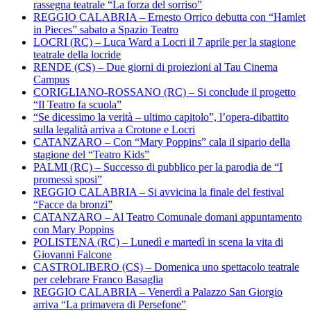
rassegna teatrale “La forza del sorriso”
REGGIO CALABRIA – Ernesto Orrico debutta con “Hamlet
in Pieces” sabato a Spazio Teatro
LOCRI (RC) – Luca Ward a Locri il 7 aprile per la stagione
teatrale della locride
RENDE (CS) – Due giorni di proiezioni al Tau Cinema
Campus
CORIGLIANO-ROSSANO (RC) – Si conclude il progetto
“Il Teatro fa scuola”
“Se dicessimo la verità – ultimo capitolo”, l’opera-dibattito
sulla legalità arriva a Crotone e Locri
CATANZARO – Con “Mary Poppins” cala il sipario della
stagione del “Teatro Kids”
PALMI (RC) – Successo di pubblico per la parodia de “I
promessi sposi”
REGGIO CALABRIA – Si avvicina la finale del festival
“Facce da bronzi”
CATANZARO – Al Teatro Comunale domani appuntamento
con Mary Poppins
POLISTENA (RC) – Lunedì e martedì in scena la vita di
Giovanni Falcone
CASTROLIBERO (CS) – Domenica uno spettacolo teatrale
per celebrare Franco Basaglia
REGGIO CALABRIA – Venerdì a Palazzo San Giorgio
arriva “La primavera di Persefone”