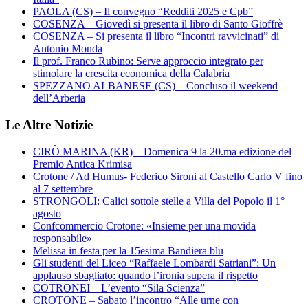
PAOLA (CS) – Il convegno “Redditi 2025 e Cpb”
COSENZA – Giovedì si presenta il libro di Santo Gioffrè
COSENZA – Si presenta il libro “Incontri ravvicinati” di
Antonio Monda
Il prof. Franco Rubino: Serve approccio integrato per
stimolare la crescita economica della Calabria
SPEZZANO ALBANESE (CS) – Concluso il weekend
dell’Arberia
Le Altre Notizie
CIRÒ MARINA (KR) – Domenica 9 la 20.ma edizione del
Premio Antica Krimisa
Crotone / Ad Humus- Federico Sironi al Castello Carlo V fino
al 7 settembre
STRONGOLI: Calici sottole stelle a Villa del Popolo il 1°
agosto
Confcommercio Crotone: «Insieme per una movida
responsabile»
Melissa in festa per la 15esima Bandiera blu
Gli studenti del Liceo “Raffaele Lombardi Satriani”: Un
applauso sbagliato: quando l’ironia supera il rispetto
COTRONEI – L’evento “Sila Scienza”
CROTONE – Sabato l’incontro “Alle urne con