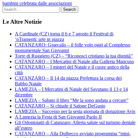
bambini celebrata dalle associazioni
Le Altre Notizie
A Cardinale (CZ) torna il 6 e 7 agosto il Festival di
‘nTramenti: arte in piazza
CATANZARO: Graecalis – il folle volo oggi al Complesso
monumentale San Giovanni
Torre di Ruggiero (CZ) – “Riconosci cristiano la tua dignità”
CATANZARO – I Mercatini di Natale alla Galleria Mancuso
CATANZARO – I misteri del Natale e il cuore antico della
città
CATANZARO – Il 14 da piazza Prefettura la corsa dei
Babbo Natale
LAMEZIA – I Mercatini di Natale del Savutano il 13 e 14
dicembre
LAMEZIA – Sabato il libro “Me la sono andata a cercare”
CATANZARO – Si chiude il Salone DeGusto
LAMEZIA – Successo per la sesta giornata di donazione Avis
A Lamezia la Festa di San Giovanni Paolo II
Gli Odontoiatri di Catanzaro: Allerta salute sul turismo dentale
all’estero
CATANZARO – Alla Dulbecco avviato programma “mini-