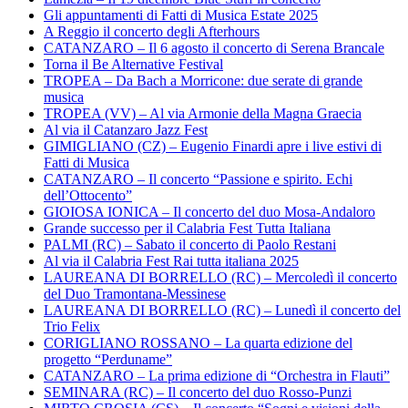
Gli appuntamenti di Fatti di Musica Estate 2025
A Reggio il concerto degli Afterhours
CATANZARO – Il 6 agosto il concerto di Serena Brancale
Torna il Be Alternative Festival
TROPEA – Da Bach a Morricone: due serate di grande
musica
TROPEA (VV) – Al via Armonie della Magna Graecia
Al via il Catanzaro Jazz Fest
GIMIGLIANO (CZ) – Eugenio Finardi apre i live estivi di
Fatti di Musica
CATANZARO – Il concerto “Passione e spirito. Echi
dell’Ottocento”
GIOIOSA IONICA – Il concerto del duo Mosa-Andaloro
Grande successo per il Calabria Fest Tutta Italiana
PALMI (RC) – Sabato il concerto di Paolo Restani
Al via il Calabria Fest Rai tutta italiana 2025
LAUREANA DI BORRELLO (RC) – Mercoledì il concerto
del Duo Tramontana-Messinese
LAUREANA DI BORRELLO (RC) – Lunedì il concerto del
Trio Felix
CORIGLIANO ROSSANO – La quarta edizione del
progetto “Perduname”
CATANZARO – La prima edizione di “Orchestra in Flauti”
SEMINARA (RC) – Il concerto del duo Rosso-Punzi