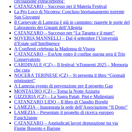
circolazione extracorporea”
CATANZARO – Successo per il Materia Festival
La Pro Loco di Nicotera: Concluso biorisanamento torrente
San Giovanni
Il Carnevale di Lamezia è già in cammino: riaperte le porte del
Laboratorio dei Giganti dell’Allegria
CATANZARO – Successo per “La Taranta e il mare”
SOVERIA MANNELLI – Dal 4 settembre l’Università
d’Estate sull’Intelligence
A Conflenti celebrata la Madonna di Visora
CATANZARO – EstArte entro il confine questa sera il Trio
Conservatorio
CARDINALE (CZ) – Il festival ‘nTramenti 2025 – Memoria
che cura
NOCERA TERINESE (CZ) – Si presenta il libro “Giornali
prigionieri”
A Lamezia evento di prevenzione per il progetto Gap
MONTAURO (CZ) – Torna la Notte Azzurra
GIZZERIA (CZ) – La Sagra Patati, Pipi e Mulingiani
CATANZARO LIDO – Il libro di Claudio Borghi
LAMEZIA – Inaugurata la sede dell’Associazione “Il Dono”
LAMEZIA – Presentato il progetto di ricerca europeo
Fastch2ange
CATANZARO – Aggiudicati lavori depurazione tra via
Fiume Busento e Barone