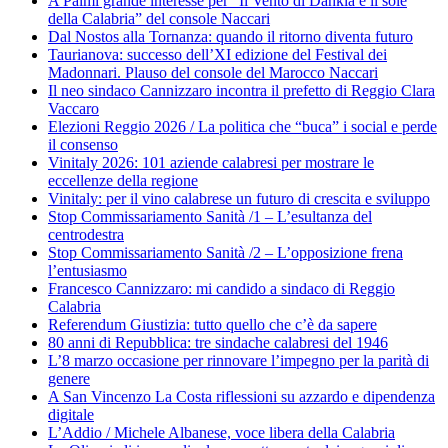
A Palmi grande interesse per “Il Vento di Dahkla e il sole
della Calabria” del console Naccari
Dal Nostos alla Tornanza: quando il ritorno diventa futuro
Taurianova: successo dell’XI edizione del Festival dei
Madonnari. Plauso del console del Marocco Naccari
Il neo sindaco Cannizzaro incontra il prefetto di Reggio Clara
Vaccaro
Elezioni Reggio 2026 / La politica che “buca” i social e perde
il consenso
Vinitaly 2026: 101 aziende calabresi per mostrare le
eccellenze della regione
Vinitaly: per il vino calabrese un futuro di crescita e sviluppo
Stop Commissariamento Sanità /1 – L’esultanza del
centrodestra
Stop Commissariamento Sanità /2 – L’opposizione frena
l’entusiasmo
Francesco Cannizzaro: mi candido a sindaco di Reggio
Calabria
Referendum Giustizia: tutto quello che c’è da sapere
80 anni di Repubblica: tre sindache calabresi del 1946
L’8 marzo occasione per rinnovare l’impegno per la parità di
genere
A San Vincenzo La Costa riflessioni su azzardo e dipendenza
digitale
L’Addio / Michele Albanese, voce libera della Calabria