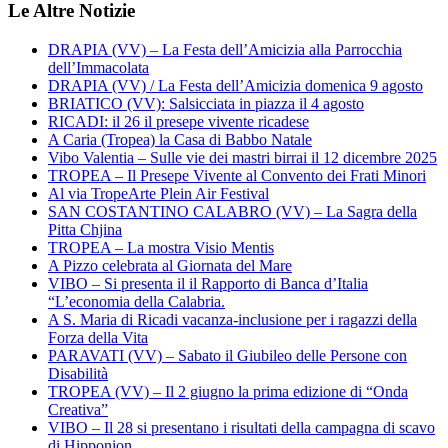
Le Altre Notizie
DRAPIA (VV) – La Festa dell’Amicizia alla Parrocchia
dell’Immacolata
DRAPIA (VV) / La Festa dell’Amicizia domenica 9 agosto
BRIATICO (VV): Salsicciata in piazza il 4 agosto
RICADI: il 26 il presepe vivente ricadese
A Caria (Tropea) la Casa di Babbo Natale
Vibo Valentia – Sulle vie dei mastri birrai il 12 dicembre 2025
TROPEA – Il Presepe Vivente al Convento dei Frati Minori
Al via TropeArte Plein Air Festival
SAN COSTANTINO CALABRO (VV) – La Sagra della
Pitta Chjina
TROPEA – La mostra Visio Mentis
A Pizzo celebrata al Giornata del Mare
VIBO – Si presenta il il Rapporto di Banca d’Italia
“L’economia della Calabria.
A S. Maria di Ricadi vacanza-inclusione per i ragazzi della
Forza della Vita
PARAVATI (VV) – Sabato il Giubileo delle Persone con
Disabilità
TROPEA (VV) – Il 2 giugno la prima edizione di “Onda
Creativa”
VIBO – Il 28 si presentano i risultati della campagna di scavo
di Hipponion