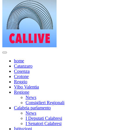
home
Catanzaro
Cosenza
Crotone
Reggio
Vibo Valentia
Regione
News
Consiglieri Regionali
Calabria parlamento
News
I Deputati Calabresi
I Senatori Calabresi
Istituzioni