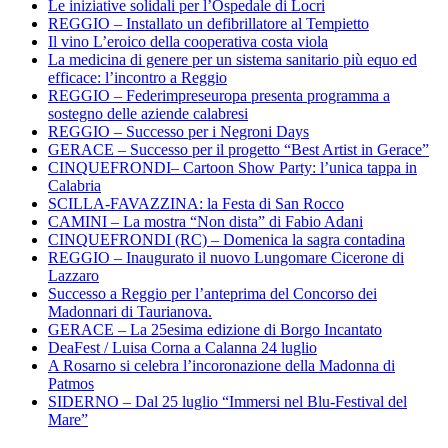
Le iniziative solidali per l’Ospedale di Locri
REGGIO – Installato un defibrillatore al Tempietto
Il vino L’eroico della cooperativa costa viola
La medicina di genere per un sistema sanitario più equo ed
efficace: l’incontro a Reggio
REGGIO – Federimpreseuropa presenta programma a
sostegno delle aziende calabresi
REGGIO – Successo per i Negroni Days
GERACE – Successo per il progetto “Best Artist in Gerace”
CINQUEFRONDI– Cartoon Show Party: l’unica tappa in
Calabria
SCILLA-FAVAZZINA: la Festa di San Rocco
CAMINI – La mostra “Non dista” di Fabio Adani
CINQUEFRONDI (RC) – Domenica la sagra contadina
REGGIO – Inaugurato il nuovo Lungomare Cicerone di
Lazzaro
Successo a Reggio per l’anteprima del Concorso dei
Madonnari di Taurianova.
GERACE – La 25esima edizione di Borgo Incantato
DeaFest / Luisa Corna a Calanna 24 luglio
A Rosarno si celebra l’incoronazione della Madonna di
Patmos
SIDERNO – Dal 25 luglio “Immersi nel Blu-Festival del
Mare”