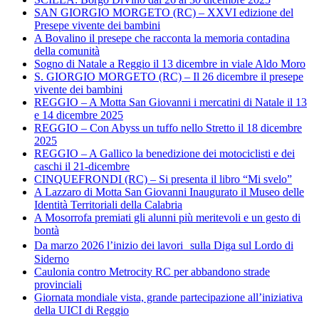
SAN GIORGIO MORGETO (RC) – XXVI edizione del
Presepe vivente dei bambini
A Bovalino il presepe che racconta la memoria contadina
della comunità
Sogno di Natale a Reggio il 13 dicembre in viale Aldo Moro
S. GIORGIO MORGETO (RC) – Il 26 dicembre il presepe
vivente dei bambini
REGGIO – A Motta San Giovanni i mercatini di Natale il 13
e 14 dicembre 2025
REGGIO – Con Abyss un tuffo nello Stretto il 18 dicembre
2025
REGGIO – A Gallico la benedizione dei motociclisti e dei
caschi il 21-dicembre
CINQUEFRONDI (RC) – Si presenta il libro “Mi svelo”
A Lazzaro di Motta San Giovanni Inaugurato il Museo delle
Identità Territoriali della Calabria
A Mosorrofa premiati gli alunni più meritevoli e un gesto di
bontà
Da marzo 2026 l’inizio dei lavori sulla Diga sul Lordo di
Siderno
Caulonia contro Metrocity RC per abbandono strade
provinciali
Giornata mondiale vista, grande partecipazione all’iniziativa
della UICI di Reggio