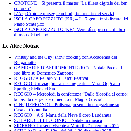
CROTONE – Si presenta il master “La filiera digitale dei ben
culturali”
L’Asp Crotone prosegue nel miglioramento dei servizi
ISOLA CAPO RIZZUTO (KR) – Il 17 gennaio si discute del
Piano Strategico
ISOLA CAPO RIZZUTO (KR)- Venerdì si presenta il libro
di mons. Staglianò
Le Altre Notizie
Vinitaly and the City: show cooking con Accademia del
Bergamotto
GAMBARIE D’ASPROMONTE (RC) – Natale Pace e il
suo libro su Domenico Zappone
REGGIO / A Pellaro VIII Jamu Festival
REGGIO: Un viaggio tra le stanghe della Vara. Oggi allo
Sporting Stelle del Sud
REGGIO – Mercoledì la conferenza “Dalla filosofia al corpo:
la nascita del pensiero medico in Magna Grecia”
CINQUEFRONDI – Polisena presenta interrogazione su
Casa di Comunità
REGGIO – A S. Maria della Neve il coro Laudamus
S. ILARIO DELLO IONIO – Natale in musica
SIDERNO: Presepe vivente a Mirto il 27 dicembre 2025
SCILLA: Borgo DiVino dal 26 al 30 dicembre 2025