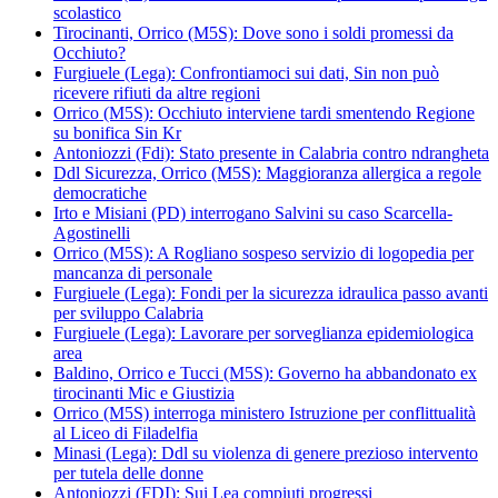
scolastico
Tirocinanti, Orrico (M5S): Dove sono i soldi promessi da
Occhiuto?
Furgiuele (Lega): Confrontiamoci sui dati, Sin non può
ricevere rifiuti da altre regioni
Orrico (M5S): Occhiuto interviene tardi smentendo Regione
su bonifica Sin Kr
Antoniozzi (Fdi): Stato presente in Calabria contro ndrangheta
Ddl Sicurezza, Orrico (M5S): Maggioranza allergica a regole
democratiche
Irto e Misiani (PD) interrogano Salvini su caso Scarcella-
Agostinelli
Orrico (M5S): A Rogliano sospeso servizio di logopedia per
mancanza di personale
Furgiuele (Lega): Fondi per la sicurezza idraulica passo avanti
per sviluppo Calabria
Furgiuele (Lega): Lavorare per sorveglianza epidemiologica
area
Baldino, Orrico e Tucci (M5S): Governo ha abbandonato ex
tirocinanti Mic e Giustizia
Orrico (M5S) interroga ministero Istruzione per conflittualità
al Liceo di Filadelfia
Minasi (Lega): Ddl su violenza di genere prezioso intervento
per tutela delle donne
Antoniozzi (FDI): Sui Lea compiuti progressi