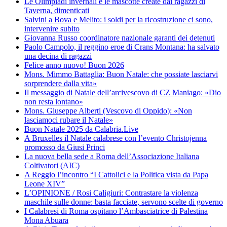
Le Olimpiadi invernali e le mascotte create dai ragazzi di
Taverna, dimenticati
Salvini a Bova e Melito: i soldi per la ricostruzione ci sono,
intervenire subito
Giovanna Russo coordinatore nazionale garanti dei detenuti
Paolo Campolo, il reggino eroe di Crans Montana: ha salvato
una decina di ragazzi
Felice anno nuovo! Buon 2026
Mons. Mimmo Battaglia: Buon Natale: che possiate lasciarvi
sorprendere dalla vita»
Il messaggio di Natale dell’arcivescovo di CZ Maniago: «Dio
non resta lontano»
Mons. Giuseppe Alberti (Vescovo di Oppido): «Non
lasciamoci rubare il Natale»
Buon Natale 2025 da Calabria.Live
A Bruxelles il Natale calabrese con l’evento Christojenna
promosso da Giusi Princi
La nuova bella sede a Roma dell’Associazione Italiana
Coltivatori (AIC)
A Reggio l’incontro “I Cattolici e la Politica vista da Papa
Leone XIV”
L’OPINIONE / Rosi Caligiuri: Contrastare la violenza
maschile sulle donne: basta facciate, servono scelte di governo
I Calabresi di Roma ospitano l’Ambasciatrice di Palestina
Mona Abuara