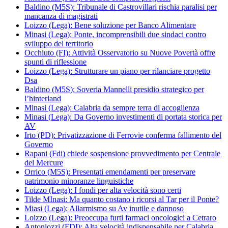
Baldino (M5S): Tribunale di Castrovillari rischia paralisi per
mancanza di magistrati
Loizzo (Lega): Bene soluzione per Banco Alimentare
Minasi (Lega): Ponte, incomprensibili due sindaci contro
sviluppo del territorio
Occhiuto (FI): Attività Osservatorio su Nuove Povertà offre
spunti di riflessione
Loizzo (Lega): Strutturare un piano per rilanciare progetto
Dsa
Baldino (M5S): Soveria Mannelli presidio strategico per
l’hinterland
Minasi (Lega): Calabria da sempre terra di accoglienza
Minasi (Lega): Da Governo investimenti di portata storica per
AV
Irto (PD): Privatizzazione di Ferrovie conferma fallimento del
Governo
Rapani (Fdi) chiede sospensione provvedimento per Centrale
del Mercure
Orrico (M5S): Presentati emendamenti per preservare
patrimonio minoranze linguistiche
Loizzo (Lega): I fondi per alta velocità sono certi
Tilde MInasi: Ma quanto costano i ricorsi al Tar per il Ponte?
Miasi (Lega): Allarmismo su Av inutile e dannoso
Loizzo (Lega): Preoccupa furti farmaci oncologici a Cetraro
Antoniozzi (FDI): Alta velocità indispensabile per Calabria