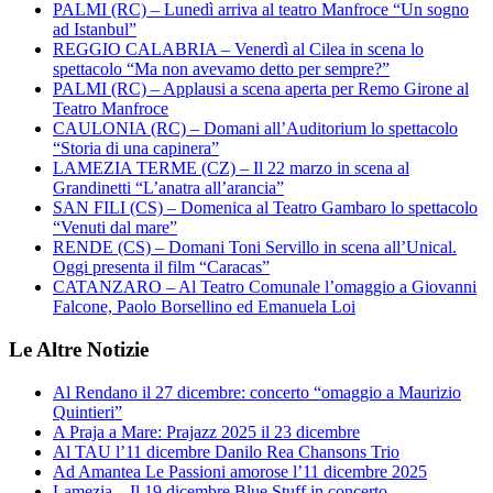
PALMI (RC) – Lunedì arriva al teatro Manfroce “Un sogno
ad Istanbul”
REGGIO CALABRIA – Venerdì al Cilea in scena lo
spettacolo “Ma non avevamo detto per sempre?”
PALMI (RC) – Applausi a scena aperta per Remo Girone al
Teatro Manfroce
CAULONIA (RC) – Domani all’Auditorium lo spettacolo
“Storia di una capinera”
LAMEZIA TERME (CZ) – Il 22 marzo in scena al
Grandinetti “L’anatra all’arancia”
SAN FILI (CS) – Domenica al Teatro Gambaro lo spettacolo
“Venuti dal mare”
RENDE (CS) – Domani Toni Servillo in scena all’Unical.
Oggi presenta il film “Caracas”
CATANZARO – Al Teatro Comunale l’omaggio a Giovanni
Falcone, Paolo Borsellino ed Emanuela Loi
Le Altre Notizie
Al Rendano il 27 dicembre: concerto “omaggio a Maurizio
Quintieri”
A Praja a Mare: Prajazz 2025 il 23 dicembre
Al TAU l’11 dicembre Danilo Rea Chansons Trio
Ad Amantea Le Passioni amorose l’11 dicembre 2025
Lamezia – Il 19 dicembre Blue Stuff in concerto