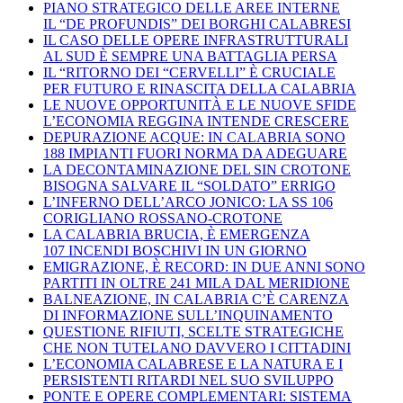
PIANO STRATEGICO DELLE AREE INTERNE
IL “DE PROFUNDIS” DEI BORGHI CALABRESI
IL CASO DELLE OPERE INFRASTRUTTURALI
AL SUD È SEMPRE UNA BATTAGLIA PERSA
IL “RITORNO DEI “CERVELLI” È CRUCIALE
PER FUTURO E RINASCITA DELLA CALABRIA
LE NUOVE OPPORTUNITÀ E LE NUOVE SFIDE
L’ECONOMIA REGGINA INTENDE CRESCERE
DEPURAZIONE ACQUE: IN CALABRIA SONO
188 IMPIANTI FUORI NORMA DA ADEGUARE
LA DECONTAMINAZIONE DEL SIN CROTONE
BISOGNA SALVARE IL “SOLDATO” ERRIGO
L’INFERNO DELL’ARCO JONICO: LA SS 106
CORIGLIANO ROSSANO-CROTONE
LA CALABRIA BRUCIA, È EMERGENZA
107 INCENDI BOSCHIVI IN UN GIORNO
EMIGRAZIONE, È RECORD: IN DUE ANNI SONO
PARTITI IN OLTRE 241 MILA DAL MERIDIONE
BALNEAZIONE, IN CALABRIA C’È CARENZA
DI INFORMAZIONE SULL’INQUINAMENTO
QUESTIONE RIFIUTI, SCELTE STRATEGICHE
CHE NON TUTELANO DAVVERO I CITTADINI
L’ECONOMIA CALABRESE E LA NATURA E I
PERSISTENTI RITARDI NEL SUO SVILUPPO
PONTE E OPERE COMPLEMENTARI: SISTEMA