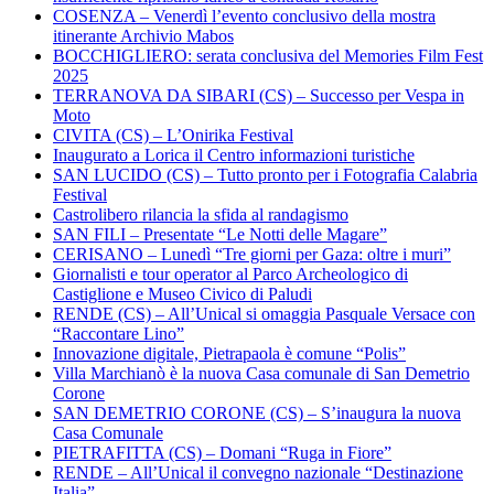
COSENZA – Venerdì l’evento conclusivo della mostra
itinerante Archivio Mabos
BOCCHIGLIERO: serata conclusiva del Memories Film Fest
2025
TERRANOVA DA SIBARI (CS) – Successo per Vespa in
Moto
CIVITA (CS) – L’Onirika Festival
Inaugurato a Lorica il Centro informazioni turistiche
SAN LUCIDO (CS) – Tutto pronto per i Fotografia Calabria
Festival
Castrolibero rilancia la sfida al randagismo
SAN FILI – Presentate “Le Notti delle Magare”
CERISANO – Lunedì “Tre giorni per Gaza: oltre i muri”
Giornalisti e tour operator al Parco Archeologico di
Castiglione e Museo Civico di Paludi
RENDE (CS) – All’Unical si omaggia Pasquale Versace con
“Raccontare Lino”
Innovazione digitale, Pietrapaola è comune “Polis”
Villa Marchianò è la nuova Casa comunale di San Demetrio
Corone
SAN DEMETRIO CORONE (CS) – S’inaugura la nuova
Casa Comunale
PIETRAFITTA (CS) – Domani “Ruga in Fiore”
RENDE – All’Unical il convegno nazionale “Destinazione
Italia”