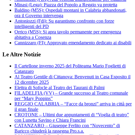
Minasi (Lega): Piazza del Popolo a Reggio va protetta
Baldino (M5S): Ospedali montani in Calabria abbandonati,
ora il Governo intervenga
Antoniozzi (Fdi): Su garantismo confronto con forze
intelligenti del PD
Orrico (M5S): Si apra tavolo permanente per emergenza
abitativa a Cosenza
Cannizzaro (FI): Approvato emendamento dedicato ai disabili
Le Altre Notizie
Il Cartellone inverno 2025 del Politeama Mario Foglietti di
Catanzaro
Al Teatro Gentile di Cittanova: Benvenuti in Casa Esposito il
12 dicembre 2025
Elettra di Sofocle al Teatro dei Taurani di Palmi
FILADELFIA (VV) – Grande successo al Teatro comunale
per “Mary Poppins”
REGGIO CALABRIA – “Facce da bronzi” arriva in città per
il gran finale
CROTONE – Ultimi due appuntamenti di “Voglia di teatro”
con Lunetta Savino e Chiara Francini
CATANZARO – Giuseppe Ferlito con “Novecento” di
Baricco chiuderà la rassegna Pro.s.a.