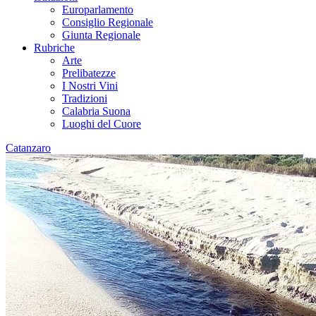
Europarlamento
Consiglio Regionale
Giunta Regionale
Rubriche
Arte
Prelibatezze
I Nostri Vini
Tradizioni
Calabria Suona
Luoghi del Cuore
Catanzaro