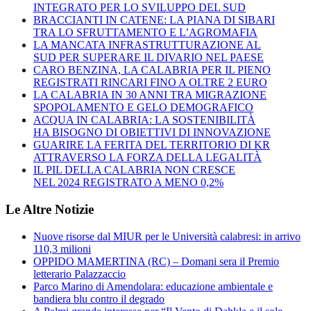
INTEGRATO PER LO SVILUPPO DEL SUD
BRACCIANTI IN CATENE: LA PIANA DI SIBARI
TRA LO SFRUTTAMENTO E L’AGROMAFIA
LA MANCATA INFRASTRUTTURAZIONE AL
SUD PER SUPERARE IL DIVARIO NEL PAESE
CARO BENZINA, LA CALABRIA PER IL PIENO
REGISTRATI RINCARI FINO A OLTRE 2 EURO
LA CALABRIA IN 30 ANNI TRA MIGRAZIONE
SPOPOLAMENTO E GELO DEMOGRAFICO
ACQUA IN CALABRIA: LA SOSTENIBILITÀ
HA BISOGNO DI OBIETTIVI DI INNOVAZIONE
GUARIRE LA FERITA DEL TERRITORIO DI KR
ATTRAVERSO LA FORZA DELLA LEGALITÀ
IL PIL DELLA CALABRIA NON CRESCE
NEL 2024 REGISTRATO A MENO 0,2%
Le Altre Notizie
Nuove risorse dal MIUR per le Università calabresi: in arrivo
110,3 milioni
OPPIDO MAMERTINA (RC) – Domani sera il Premio
letterario Palazzaccio
Parco Marino di Amendolara: educazione ambientale e
bandiera blu contro il degrado