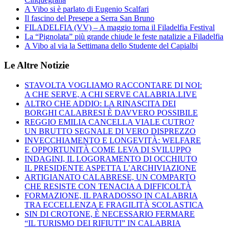
A Vibo si è parlato di Eugenio Scalfari
Il fascino del Presepe a Serra San Bruno
FILADELFIA (VV) – A maggio torna il Filadelfia Festival
La “Pignolata” più grande chiude le feste natalizie a Filadelfia
A Vibo al via la Settimana dello Studente del Capialbi
Le Altre Notizie
STAVOLTA VOGLIAMO RACCONTARE DI NOI:
A CHE SERVE, A CHI SERVE CALABRIA.LIVE
ALTRO CHE ADDIO: LA RINASCITA DEI
BORGHI CALABRESI È DAVVERO POSSIBILE
REGGIO EMILIA CANCELLA VIALE CUTRO?
UN BRUTTO SEGNALE DI VERO DISPREZZO
INVECCHIAMENTO E LONGEVITÀ: WELFARE
E OPPORTUNITÀ COME LEVA DI SVILUPPO
INDAGINI, IL LOGORAMENTO DI OCCHIUTO
IL PRESIDENTE ASPETTA L’ARCHIVIAZIONE
ARTIGIANATO CALABRESE, UN COMPARTO
CHE RESISTE CON TENACIA A DIFFICOLTÀ
FORMAZIONE, IL PARADOSSO IN CALABRIA
TRA ECCELLENZA E FRAGILITÀ SCOLASTICA
SIN DI CROTONE, È NECESSARIO FERMARE
“IL TURISMO DEI RIFIUTI” IN CALABRIA