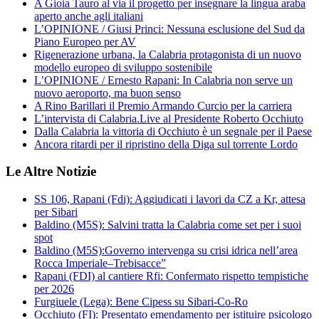
A Gioia Tauro al via il progetto per insegnare la lingua araba
aperto anche agli italiani
L’OPINIONE / Giusi Princi: Nessuna esclusione del Sud da
Piano Europeo per AV
Rigenerazione urbana, la Calabria protagonista di un nuovo
modello europeo di sviluppo sostenibile
L’OPINIONE / Ernesto Rapani: In Calabria non serve un
nuovo aeroporto, ma buon senso
A Rino Barillari il Premio Armando Curcio per la carriera
L’intervista di Calabria.Live al Presidente Roberto Occhiuto
Dalla Calabria la vittoria di Occhiuto è un segnale per il Paese
Ancora ritardi per il ripristino della Diga sul torrente Lordo
Le Altre Notizie
SS 106, Rapani (Fdi): Aggiudicati i lavori da CZ a Kr, attesa
per Sibari
Baldino (M5S): Salvini tratta la Calabria come set per i suoi
spot
Baldino (M5S):Governo intervenga su crisi idrica nell’area
Rocca Imperiale–Trebisacce”
Rapani (FDI) al cantiere Rfi: Confermato rispetto tempistiche
per 2026
Furgiuele (Lega): Bene Cipess su Sibari-Co-Ro
Occhiuto (FI): Presentato emendamento per istituire psicologo