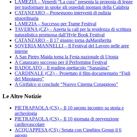
LAMEZIA – Venerdì “La cura” presenta la proposta di legge
per trasformare in spoke gli ospedali montani della Calabria
CATANZARO – Proseguono interventi di pulizia
straordinaria
LAMEZIA – Successo per Trame Festival
TAVERNA (CZ) – Aperta la call per la residenza di scrittura
naturalistica promossa dall’Hyle Book Festival
CATANZARO – Il 17 giugno torna daMargherita
SOVERIA MANNELLI – Il Festival del Lavoro nelle aree
interne
A San Pietro Maida torna la Festa nazionale di Utopia
A Catanzaro successo per il Performing Festival
BADOLATO – Il reading-spettacolo “Sanasàna”
CARDINALE (CZ) – Proiettato il film-documentario “Figli
del Minotauro”
A Girifalco si conclude “Nuovo Cinema Coraggioso”
Le Altre Notizie
PIETRAPAOLA (CS) – Il 10 agosto incontro su storia e
archeologia
PIETRAPAOLA (CS) – Il 10 giornata di prevenzione
cardiovascolare
ACQUAPPESA (CS) / Serata con Cinghios Group il 6
agosto