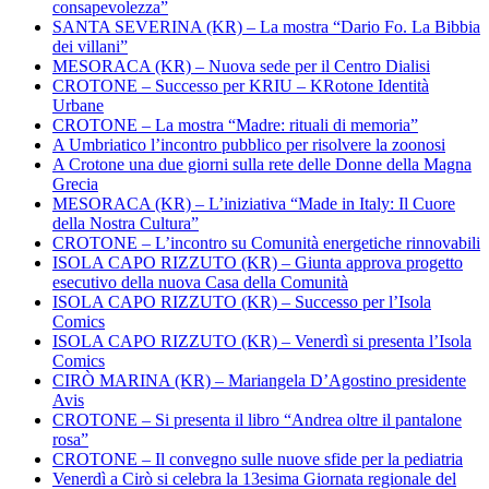
consapevolezza”
SANTA SEVERINA (KR) – La mostra “Dario Fo. La Bibbia
dei villani”
MESORACA (KR) – Nuova sede per il Centro Dialisi
CROTONE – Successo per KRIU – KRotone Identità
Urbane
CROTONE – La mostra “Madre: rituali di memoria”
A Umbriatico l’incontro pubblico per risolvere la zoonosi
A Crotone una due giorni sulla rete delle Donne della Magna
Grecia
MESORACA (KR) – L’iniziativa “Made in Italy: Il Cuore
della Nostra Cultura”
CROTONE – L’incontro su Comunità energetiche rinnovabili
ISOLA CAPO RIZZUTO (KR) – Giunta approva progetto
esecutivo della nuova Casa della Comunità
ISOLA CAPO RIZZUTO (KR) – Successo per l’Isola
Comics
ISOLA CAPO RIZZUTO (KR) – Venerdì si presenta l’Isola
Comics
CIRÒ MARINA (KR) – Mariangela D’Agostino presidente
Avis
CROTONE – Si presenta il libro “Andrea oltre il pantalone
rosa”
CROTONE – Il convegno sulle nuove sfide per la pediatria
Venerdì a Cirò si celebra la 13esima Giornata regionale del