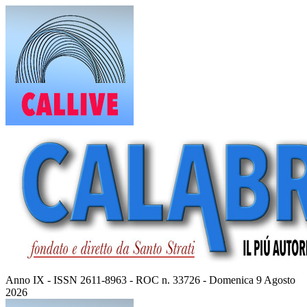
Vai
al
contenuto
Anno IX - ISSN 2611-8963 - ROC n. 33726 - Domenica 9 Agosto
2026