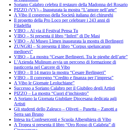
Soriano Calabro celebra il restauro della Madonna del Rosario
PIZZO (VV) – Inaugurata la mostra “L’amore nell’arte”
A Vibo il congresso della Società italiana dei chirurghi
Il progetto della Pro Loco per celebrare i 243 anni di
Filadelfia
VIBO – Al via il Festival Pensa Tu
VIBO – Si presenta il libro “Inferi” di De Masi
VIBO – Al Museo Lìmen inaugurata la mostra di Berlingeri
ZUNGRI – Si presenta il libro “Corpus speluncarum
medioevi”
VIBO – La mostra “Cesare Berlingeri. Tra le pieghe dell’arte”
L’Azienda Mulinum avvia un percorso di formazione di
pasticceria nel Carcere di Vibo
VIBO – Il 14 marzo la mostra “Cesare Berlingeri”
VIBO – Il convegno “Credito e finanza per l’impresa”
A Vibo le Giornate Leoluchiane”
Successo a Soriano Calabro per il Giubileo degli Artisti
PIZZO – La mostra “Cuori d’inchiostro”
A Soriano la Giornata Giubilare Diocesana dedicata agli
Artisti
Gli studenti dello Zaleuco – Oliveti – Panetta – Zanotti a
Serra san Bruno
Intesa tra Confesercenti e Scuola Alberghiera di Vibo
A Tropea si presenta il libro “Oro Rosso di Calabria” di
Cinquegrana