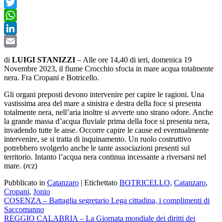
Facebook
Twitter
WhatsApp
LinkedIn
Email
di
LUIGI STANIZZI
– Alle ore 14,40 di ieri, domenica 19
Novembre 2023, il fiume Crocchio sfocia in mare acqua totalmente
nera. Fra Cropani e Botricello.
Gli organi preposti devono intervenire per capire le ragioni. Una
vastissima area del mare a sinistra e destra della foce si presenta
totalmente nera, nell’aria inoltre si avverte uno strano odore. Anche
la grande massa d’acqua fluviale prima della foce si presenta nera,
invadendo tutte le anse. Occorre capire le cause ed eventualmente
intervenire, se si tratta di inquinamento. Un ruolo costruttivo
potrebbero svolgerlo anche le tante associazioni presenti sul
territorio. Intanto l’acqua nera continua incessante a riversarsi nel
mare. (
rcz
)
Pubblicato in
Catanzaro
|
Etichettato
BOTRICELLO
,
Catanzaro
,
Cropani
,
Jonio
Navigazione
COSENZA – Battaglia segretario Lega cittadina, i complimenti di
Saccomanno
articoli
REGGIO CALABRIA – La Giornata mondiale dei diritti dei