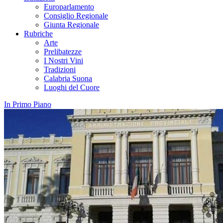
Europarlamento
Consiglio Regionale
Giunta Regionale
Rubriche
Arte
Prelibatezze
I Nostri Vini
Tradizioni
Calabria Suona
Luoghi del Cuore
In Primo Piano