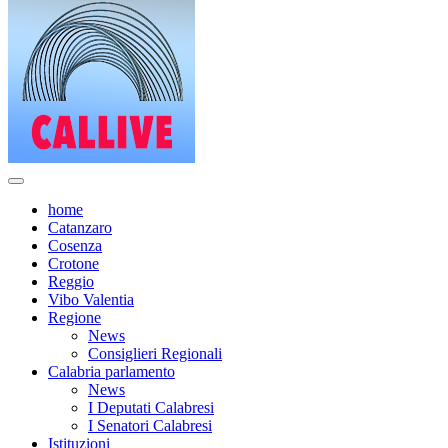
home
Catanzaro
Cosenza
Crotone
Reggio
Vibo Valentia
Regione
News
Consiglieri Regionali
Calabria parlamento
News
I Deputati Calabresi
I Senatori Calabresi
Istituzioni