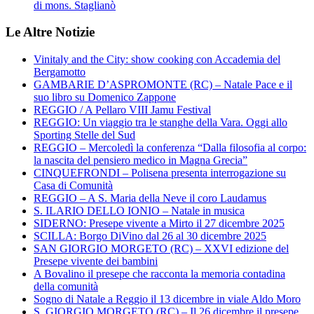
di mons. Staglianò
Le Altre Notizie
Vinitaly and the City: show cooking con Accademia del
Bergamotto
GAMBARIE D’ASPROMONTE (RC) – Natale Pace e il
suo libro su Domenico Zappone
REGGIO / A Pellaro VIII Jamu Festival
REGGIO: Un viaggio tra le stanghe della Vara. Oggi allo
Sporting Stelle del Sud
REGGIO – Mercoledì la conferenza “Dalla filosofia al corpo:
la nascita del pensiero medico in Magna Grecia”
CINQUEFRONDI – Polisena presenta interrogazione su
Casa di Comunità
REGGIO – A S. Maria della Neve il coro Laudamus
S. ILARIO DELLO IONIO – Natale in musica
SIDERNO: Presepe vivente a Mirto il 27 dicembre 2025
SCILLA: Borgo DiVino dal 26 al 30 dicembre 2025
SAN GIORGIO MORGETO (RC) – XXVI edizione del
Presepe vivente dei bambini
A Bovalino il presepe che racconta la memoria contadina
della comunità
Sogno di Natale a Reggio il 13 dicembre in viale Aldo Moro
S. GIORGIO MORGETO (RC) – Il 26 dicembre il presepe