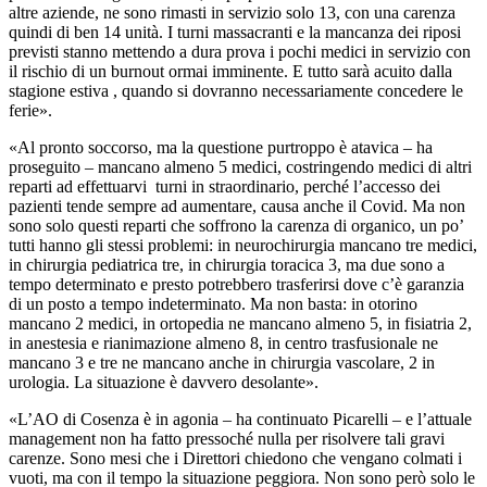
altre aziende, ne sono rimasti in servizio solo 13, con una carenza
quindi di ben 14 unità. I turni massacranti e la mancanza dei riposi
previsti stanno mettendo a dura prova i pochi medici in servizio con
il rischio di un burnout ormai imminente. E tutto sarà acuito dalla
stagione estiva , quando si dovranno necessariamente concedere le
ferie».
«Al pronto soccorso, ma la questione purtroppo è atavica – ha
proseguito – mancano almeno 5 medici, costringendo medici di altri
reparti ad effettuarvi turni in straordinario, perché l’accesso dei
pazienti tende sempre ad aumentare, causa anche il Covid. Ma non
sono solo questi reparti che soffrono la carenza di organico, un po’
tutti hanno gli stessi problemi: in neurochirurgia mancano tre medici,
in chirurgia pediatrica tre, in chirurgia toracica 3, ma due sono a
tempo determinato e presto potrebbero trasferirsi dove c’è garanzia
di un posto a tempo indeterminato. Ma non basta: in otorino
mancano 2 medici, in ortopedia ne mancano almeno 5, in fisiatria 2,
in anestesia e rianimazione almeno 8, in centro trasfusionale ne
mancano 3 e tre ne mancano anche in chirurgia vascolare, 2 in
urologia. La situazione è davvero desolante».
«L’AO di Cosenza è in agonia – ha continuato Picarelli – e l’attuale
management non ha fatto pressoché nulla per risolvere tali gravi
carenze. Sono mesi che i Direttori chiedono che vengano colmati i
vuoti, ma con il tempo la situazione peggiora. Non sono però solo le