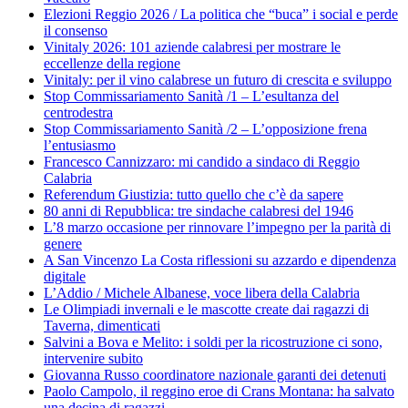
Elezioni Reggio 2026 / La politica che “buca” i social e perde
il consenso
Vinitaly 2026: 101 aziende calabresi per mostrare le
eccellenze della regione
Vinitaly: per il vino calabrese un futuro di crescita e sviluppo
Stop Commissariamento Sanità /1 – L’esultanza del
centrodestra
Stop Commissariamento Sanità /2 – L’opposizione frena
l’entusiasmo
Francesco Cannizzaro: mi candido a sindaco di Reggio
Calabria
Referendum Giustizia: tutto quello che c’è da sapere
80 anni di Repubblica: tre sindache calabresi del 1946
L’8 marzo occasione per rinnovare l’impegno per la parità di
genere
A San Vincenzo La Costa riflessioni su azzardo e dipendenza
digitale
L’Addio / Michele Albanese, voce libera della Calabria
Le Olimpiadi invernali e le mascotte create dai ragazzi di
Taverna, dimenticati
Salvini a Bova e Melito: i soldi per la ricostruzione ci sono,
intervenire subito
Giovanna Russo coordinatore nazionale garanti dei detenuti
Paolo Campolo, il reggino eroe di Crans Montana: ha salvato
una decina di ragazzi