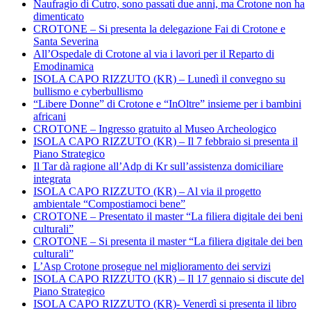
Naufragio di Cutro, sono passati due anni, ma Crotone non ha
dimenticato
CROTONE – Si presenta la delegazione Fai di Crotone e
Santa Severina
All’Ospedale di Crotone al via i lavori per il Reparto di
Emodinamica
ISOLA CAPO RIZZUTO (KR) – Lunedì il convegno su
bullismo e cyberbullismo
“Libere Donne” di Crotone e “InOltre” insieme per i bambini
africani
CROTONE – Ingresso gratuito al Museo Archeologico
ISOLA CAPO RIZZUTO (KR) – Il 7 febbraio si presenta il
Piano Strategico
Il Tar dà ragione all’Adp di Kr sull’assistenza domiciliare
integrata
ISOLA CAPO RIZZUTO (KR) – Al via il progetto
ambientale “Compostiamoci bene”
CROTONE – Presentato il master “La filiera digitale dei beni
culturali”
CROTONE – Si presenta il master “La filiera digitale dei ben
culturali”
L’Asp Crotone prosegue nel miglioramento dei servizi
ISOLA CAPO RIZZUTO (KR) – Il 17 gennaio si discute del
Piano Strategico
ISOLA CAPO RIZZUTO (KR)- Venerdì si presenta il libro