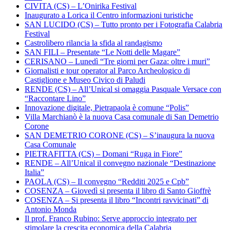
CIVITA (CS) – L’Onirika Festival
Inaugurato a Lorica il Centro informazioni turistiche
SAN LUCIDO (CS) – Tutto pronto per i Fotografia Calabria
Festival
Castrolibero rilancia la sfida al randagismo
SAN FILI – Presentate “Le Notti delle Magare”
CERISANO – Lunedì “Tre giorni per Gaza: oltre i muri”
Giornalisti e tour operator al Parco Archeologico di
Castiglione e Museo Civico di Paludi
RENDE (CS) – All’Unical si omaggia Pasquale Versace con
“Raccontare Lino”
Innovazione digitale, Pietrapaola è comune “Polis”
Villa Marchianò è la nuova Casa comunale di San Demetrio
Corone
SAN DEMETRIO CORONE (CS) – S’inaugura la nuova
Casa Comunale
PIETRAFITTA (CS) – Domani “Ruga in Fiore”
RENDE – All’Unical il convegno nazionale “Destinazione
Italia”
PAOLA (CS) – Il convegno “Redditi 2025 e Cpb”
COSENZA – Giovedì si presenta il libro di Santo Gioffrè
COSENZA – Si presenta il libro “Incontri ravvicinati” di
Antonio Monda
Il prof. Franco Rubino: Serve approccio integrato per
stimolare la crescita economica della Calabria