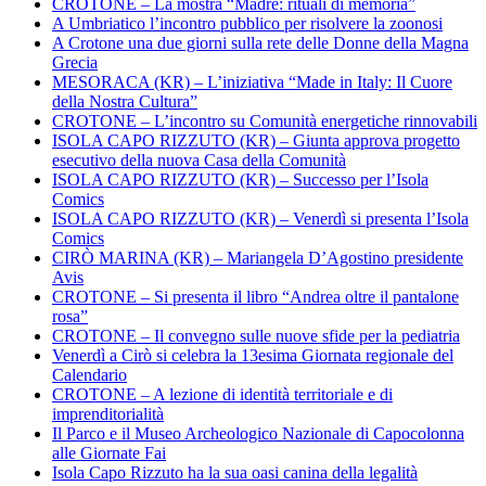
CROTONE – La mostra “Madre: rituali di memoria”
A Umbriatico l’incontro pubblico per risolvere la zoonosi
A Crotone una due giorni sulla rete delle Donne della Magna
Grecia
MESORACA (KR) – L’iniziativa “Made in Italy: Il Cuore
della Nostra Cultura”
CROTONE – L’incontro su Comunità energetiche rinnovabili
ISOLA CAPO RIZZUTO (KR) – Giunta approva progetto
esecutivo della nuova Casa della Comunità
ISOLA CAPO RIZZUTO (KR) – Successo per l’Isola
Comics
ISOLA CAPO RIZZUTO (KR) – Venerdì si presenta l’Isola
Comics
CIRÒ MARINA (KR) – Mariangela D’Agostino presidente
Avis
CROTONE – Si presenta il libro “Andrea oltre il pantalone
rosa”
CROTONE – Il convegno sulle nuove sfide per la pediatria
Venerdì a Cirò si celebra la 13esima Giornata regionale del
Calendario
CROTONE – A lezione di identità territoriale e di
imprenditorialità
Il Parco e il Museo Archeologico Nazionale di Capocolonna
alle Giornate Fai
Isola Capo Rizzuto ha la sua oasi canina della legalità