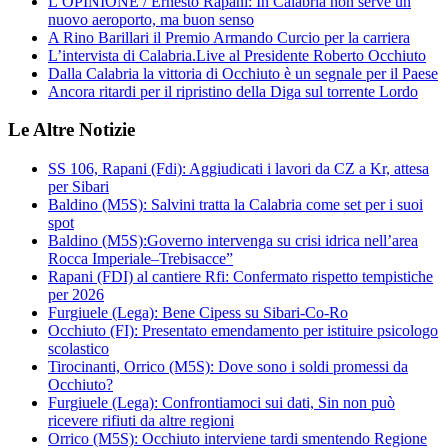
L’OPINIONE / Ernesto Rapani: In Calabria non serve un
nuovo aeroporto, ma buon senso
A Rino Barillari il Premio Armando Curcio per la carriera
L’intervista di Calabria.Live al Presidente Roberto Occhiuto
Dalla Calabria la vittoria di Occhiuto è un segnale per il Paese
Ancora ritardi per il ripristino della Diga sul torrente Lordo
Le Altre Notizie
SS 106, Rapani (Fdi): Aggiudicati i lavori da CZ a Kr, attesa
per Sibari
Baldino (M5S): Salvini tratta la Calabria come set per i suoi
spot
Baldino (M5S):Governo intervenga su crisi idrica nell’area
Rocca Imperiale–Trebisacce”
Rapani (FDI) al cantiere Rfi: Confermato rispetto tempistiche
per 2026
Furgiuele (Lega): Bene Cipess su Sibari-Co-Ro
Occhiuto (FI): Presentato emendamento per istituire psicologo
scolastico
Tirocinanti, Orrico (M5S): Dove sono i soldi promessi da
Occhiuto?
Furgiuele (Lega): Confrontiamoci sui dati, Sin non può
ricevere rifiuti da altre regioni
Orrico (M5S): Occhiuto interviene tardi smentendo Regione