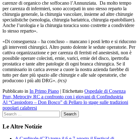
carenze di organico che soffocano l’Annunziata. Da molto tempo
per carenza di infermieri, sono accorpati in uno stesso reparto la
chirurgia generale, la chirurgia vascolare, insieme ad altre chirurgie
specialistiche (senologia, chirurgia bariatrica, chirurgia epatobiliare).
Anche l’urologia e la chirurgia toracica sono costrette a condividere
lo stesso reparto».
«Di conseguenza – ha concluso – mancano i posti letto e si riducono
gli interventi chirurgici. Altro punto dolente le sedute operatorie. Per
cattiva organizzazione e per carenza di ferristi ed anestesisti, non è
possibile operare colecisti, ernie, varici, ernie del disco, ipertrofia
prostatica e tante altre patologie di ogni branca chirurgica. Se il
commissario in carica avesse a cuore la nostra azienda farebbe di
tutto per dare più spazio alle chirurgie e alle sale operatorie, che
producono i più alti DRG».
(rcs)
Pubblicato in
In Primo Piano
|
Etichettato
Ospedale di Cosenza
Navigazione
Pnrr, Metrocity RC a confronto con i giovani di Confindustria
Al “Cassiodoro – Don Bosco” di Pellaro lo stage sulle tradizioni
articoli
popolari calabresi
Le Altre Notizie
A Cardinale (CZ) torna il 6 e 7 agosto il Festival di