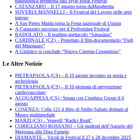
naturalistica promossa dall’Hyle Book Festival
CATANZARO – Il 17 giugno torna daMargherita
SOVERIA MANNELLI – Il Festival del Lavoro nelle aree
interne
A San Pietro Maida torna la Festa nazionale di Utopia
A Catanzaro successo per il Performing Festival
BADOLATO – Il reading-spettacolo “Sanasàna”
CARDINALE (CZ) – Proiettato il film-documentario “Figli
del Minotauro”
A Girifalco si conclude “Nuovo Cinema Coraggioso”
Le Altre Notizie
PIETRAPAOLA (CS) – Il 10 agosto incontro su storia e
archeologia
PIETRAPAOLA (CS) – Il 10 giornata di prevenzione
cardiovascolare
ACQUAPPESA (CS) / Serata con Cinghios Group il 6
agosto
COSENZA: Cella 121 il libro di Attilio Sabato domani al
Museo multimediale
MARZI (CS) – Venerdì “Radici Reali”
CORIGLIANO ROSSANO – Gli studenti dell’Agrario del
Majorana alla Diga Farneto
DIAMANTE – Vicoli in Festival il 27 e 28 dicembre 2025