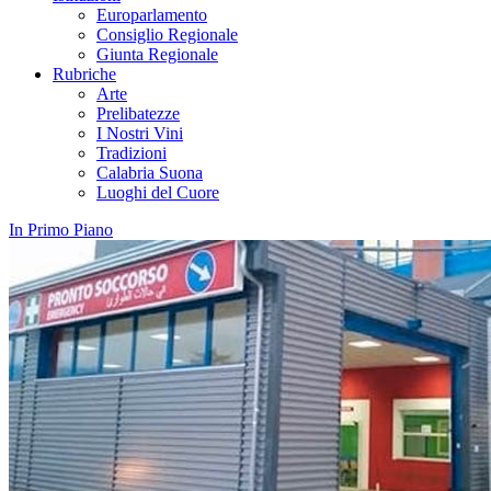
Europarlamento
Consiglio Regionale
Giunta Regionale
Rubriche
Arte
Prelibatezze
I Nostri Vini
Tradizioni
Calabria Suona
Luoghi del Cuore
In Primo Piano