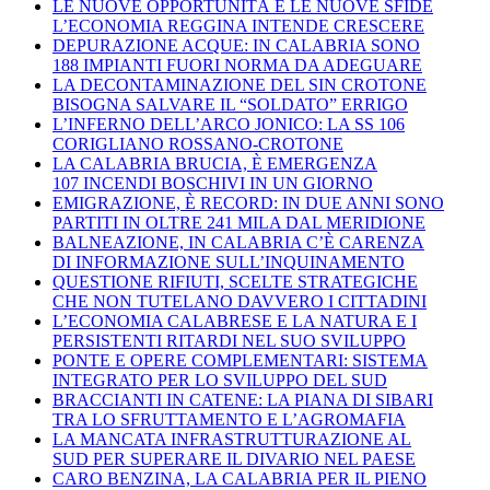
LE NUOVE OPPORTUNITÀ E LE NUOVE SFIDE
L’ECONOMIA REGGINA INTENDE CRESCERE
DEPURAZIONE ACQUE: IN CALABRIA SONO
188 IMPIANTI FUORI NORMA DA ADEGUARE
LA DECONTAMINAZIONE DEL SIN CROTONE
BISOGNA SALVARE IL “SOLDATO” ERRIGO
L’INFERNO DELL’ARCO JONICO: LA SS 106
CORIGLIANO ROSSANO-CROTONE
LA CALABRIA BRUCIA, È EMERGENZA
107 INCENDI BOSCHIVI IN UN GIORNO
EMIGRAZIONE, È RECORD: IN DUE ANNI SONO
PARTITI IN OLTRE 241 MILA DAL MERIDIONE
BALNEAZIONE, IN CALABRIA C’È CARENZA
DI INFORMAZIONE SULL’INQUINAMENTO
QUESTIONE RIFIUTI, SCELTE STRATEGICHE
CHE NON TUTELANO DAVVERO I CITTADINI
L’ECONOMIA CALABRESE E LA NATURA E I
PERSISTENTI RITARDI NEL SUO SVILUPPO
PONTE E OPERE COMPLEMENTARI: SISTEMA
INTEGRATO PER LO SVILUPPO DEL SUD
BRACCIANTI IN CATENE: LA PIANA DI SIBARI
TRA LO SFRUTTAMENTO E L’AGROMAFIA
LA MANCATA INFRASTRUTTURAZIONE AL
SUD PER SUPERARE IL DIVARIO NEL PAESE
CARO BENZINA, LA CALABRIA PER IL PIENO