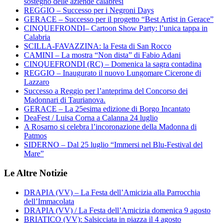
sostegno delle aziende calabresi
REGGIO – Successo per i Negroni Days
GERACE – Successo per il progetto “Best Artist in Gerace”
CINQUEFRONDI– Cartoon Show Party: l’unica tappa in
Calabria
SCILLA-FAVAZZINA: la Festa di San Rocco
CAMINI – La mostra “Non dista” di Fabio Adani
CINQUEFRONDI (RC) – Domenica la sagra contadina
REGGIO – Inaugurato il nuovo Lungomare Cicerone di
Lazzaro
Successo a Reggio per l’anteprima del Concorso dei
Madonnari di Taurianova.
GERACE – La 25esima edizione di Borgo Incantato
DeaFest / Luisa Corna a Calanna 24 luglio
A Rosarno si celebra l’incoronazione della Madonna di
Patmos
SIDERNO – Dal 25 luglio “Immersi nel Blu-Festival del
Mare”
Le Altre Notizie
DRAPIA (VV) – La Festa dell’Amicizia alla Parrocchia
dell’Immacolata
DRAPIA (VV) / La Festa dell’Amicizia domenica 9 agosto
BRIATICO (VV): Salsicciata in piazza il 4 agosto