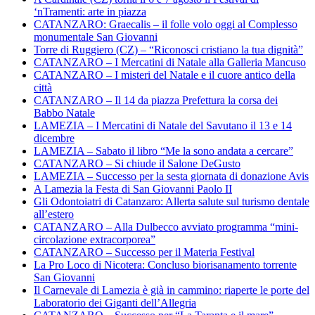
‘nTramenti: arte in piazza
CATANZARO: Graecalis – il folle volo oggi al Complesso
monumentale San Giovanni
Torre di Ruggiero (CZ) – “Riconosci cristiano la tua dignità”
CATANZARO – I Mercatini di Natale alla Galleria Mancuso
CATANZARO – I misteri del Natale e il cuore antico della
città
CATANZARO – Il 14 da piazza Prefettura la corsa dei
Babbo Natale
LAMEZIA – I Mercatini di Natale del Savutano il 13 e 14
dicembre
LAMEZIA – Sabato il libro “Me la sono andata a cercare”
CATANZARO – Si chiude il Salone DeGusto
LAMEZIA – Successo per la sesta giornata di donazione Avis
A Lamezia la Festa di San Giovanni Paolo II
Gli Odontoiatri di Catanzaro: Allerta salute sul turismo dentale
all’estero
CATANZARO – Alla Dulbecco avviato programma “mini-
circolazione extracorporea”
CATANZARO – Successo per il Materia Festival
La Pro Loco di Nicotera: Concluso biorisanamento torrente
San Giovanni
Il Carnevale di Lamezia è già in cammino: riaperte le porte del
Laboratorio dei Giganti dell’Allegria