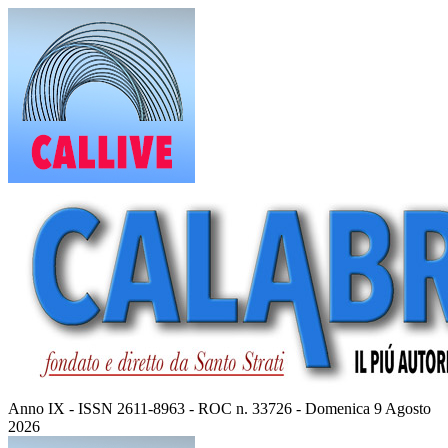
Vai
al
contenuto
Anno IX - ISSN 2611-8963 - ROC n. 33726 - Domenica 9 Agosto
2026