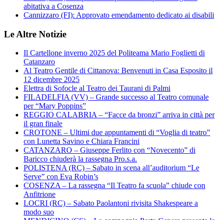
abitativa a Cosenza
Cannizzaro (FI): Approvato emendamento dedicato ai disabili
Le Altre Notizie
Il Cartellone inverno 2025 del Politeama Mario Foglietti di
Catanzaro
Al Teatro Gentile di Cittanova: Benvenuti in Casa Esposito il
12 dicembre 2025
Elettra di Sofocle al Teatro dei Taurani di Palmi
FILADELFIA (VV) – Grande successo al Teatro comunale
per “Mary Poppins”
REGGIO CALABRIA – “Facce da bronzi” arriva in città per
il gran finale
CROTONE – Ultimi due appuntamenti di “Voglia di teatro”
con Lunetta Savino e Chiara Francini
CATANZARO – Giuseppe Ferlito con “Novecento” di
Baricco chiuderà la rassegna Pro.s.a.
POLISTENA (RC) – Sabato in scena all’auditorium “Le
Serve” con Eva Robin’s
COSENZA – La rassegna “Il Teatro fa scuola” chiude con
Anfitrione
LOCRI (RC) – Sabato Paolantoni rivisita Shakespeare a
modo suo