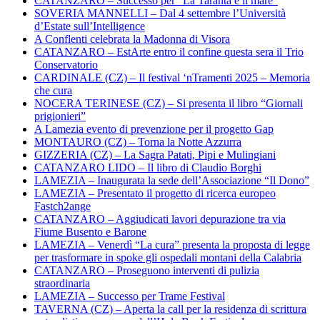
CATANZARO – Successo per “La Taranta e il mare”
SOVERIA MANNELLI – Dal 4 settembre l’Università
d’Estate sull’Intelligence
A Conflenti celebrata la Madonna di Visora
CATANZARO – EstArte entro il confine questa sera il Trio
Conservatorio
CARDINALE (CZ) – Il festival ‘nTramenti 2025 – Memoria
che cura
NOCERA TERINESE (CZ) – Si presenta il libro “Giornali
prigionieri”
A Lamezia evento di prevenzione per il progetto Gap
MONTAURO (CZ) – Torna la Notte Azzurra
GIZZERIA (CZ) – La Sagra Patati, Pipi e Mulingiani
CATANZARO LIDO – Il libro di Claudio Borghi
LAMEZIA – Inaugurata la sede dell’Associazione “Il Dono”
LAMEZIA – Presentato il progetto di ricerca europeo
Fastch2ange
CATANZARO – Aggiudicati lavori depurazione tra via
Fiume Busento e Barone
LAMEZIA – Venerdì “La cura” presenta la proposta di legge
per trasformare in spoke gli ospedali montani della Calabria
CATANZARO – Proseguono interventi di pulizia
straordinaria
LAMEZIA – Successo per Trame Festival
TAVERNA (CZ) – Aperta la call per la residenza di scrittura