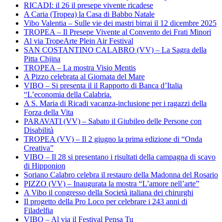
RICADI: il 26 il presepe vivente ricadese
A Caria (Tropea) la Casa di Babbo Natale
Vibo Valentia – Sulle vie dei mastri birrai il 12 dicembre 2025
TROPEA – Il Presepe Vivente al Convento dei Frati Minori
Al via TropeArte Plein Air Festival
SAN COSTANTINO CALABRO (VV) – La Sagra della
Pitta Chjina
TROPEA – La mostra Visio Mentis
A Pizzo celebrata al Giornata del Mare
VIBO – Si presenta il il Rapporto di Banca d’Italia
“L’economia della Calabria.
A S. Maria di Ricadi vacanza-inclusione per i ragazzi della
Forza della Vita
PARAVATI (VV) – Sabato il Giubileo delle Persone con
Disabilità
TROPEA (VV) – Il 2 giugno la prima edizione di “Onda
Creativa”
VIBO – Il 28 si presentano i risultati della campagna di scavo
di Hipponion
Soriano Calabro celebra il restauro della Madonna del Rosario
PIZZO (VV) – Inaugurata la mostra “L’amore nell’arte”
A Vibo il congresso della Società italiana dei chirurghi
Il progetto della Pro Loco per celebrare i 243 anni di
Filadelfia
VIBO – Al via il Festival Pensa Tu