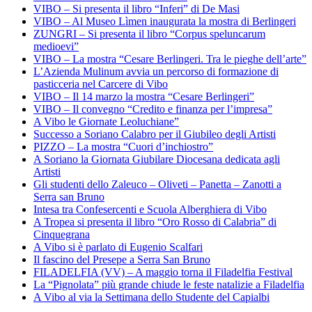
VIBO – Si presenta il libro “Inferi” di De Masi
VIBO – Al Museo Lìmen inaugurata la mostra di Berlingeri
ZUNGRI – Si presenta il libro “Corpus speluncarum
medioevi”
VIBO – La mostra “Cesare Berlingeri. Tra le pieghe dell’arte”
L’Azienda Mulinum avvia un percorso di formazione di
pasticceria nel Carcere di Vibo
VIBO – Il 14 marzo la mostra “Cesare Berlingeri”
VIBO – Il convegno “Credito e finanza per l’impresa”
A Vibo le Giornate Leoluchiane”
Successo a Soriano Calabro per il Giubileo degli Artisti
PIZZO – La mostra “Cuori d’inchiostro”
A Soriano la Giornata Giubilare Diocesana dedicata agli
Artisti
Gli studenti dello Zaleuco – Oliveti – Panetta – Zanotti a
Serra san Bruno
Intesa tra Confesercenti e Scuola Alberghiera di Vibo
A Tropea si presenta il libro “Oro Rosso di Calabria” di
Cinquegrana
A Vibo si è parlato di Eugenio Scalfari
Il fascino del Presepe a Serra San Bruno
FILADELFIA (VV) – A maggio torna il Filadelfia Festival
La “Pignolata” più grande chiude le feste natalizie a Filadelfia
A Vibo al via la Settimana dello Studente del Capialbi