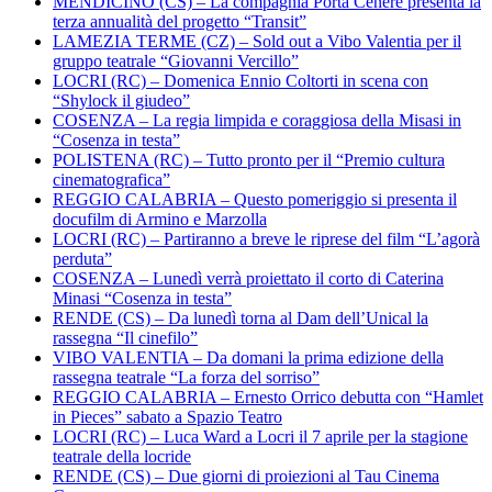
MENDICINO (CS) – La compagnia Porta Cenere presenta la
terza annualità del progetto “Transit”
LAMEZIA TERME (CZ) – Sold out a Vibo Valentia per il
gruppo teatrale “Giovanni Vercillo”
LOCRI (RC) – Domenica Ennio Coltorti in scena con
“Shylock il giudeo”
COSENZA – La regia limpida e coraggiosa della Misasi in
“Cosenza in testa”
POLISTENA (RC) – Tutto pronto per il “Premio cultura
cinematografica”
REGGIO CALABRIA – Questo pomeriggio si presenta il
docufilm di Armino e Marzolla
LOCRI (RC) – Partiranno a breve le riprese del film “L’agorà
perduta”
COSENZA – Lunedì verrà proiettato il corto di Caterina
Minasi “Cosenza in testa”
RENDE (CS) – Da lunedì torna al Dam dell’Unical la
rassegna “Il cinefilo”
VIBO VALENTIA – Da domani la prima edizione della
rassegna teatrale “La forza del sorriso”
REGGIO CALABRIA – Ernesto Orrico debutta con “Hamlet
in Pieces” sabato a Spazio Teatro
LOCRI (RC) – Luca Ward a Locri il 7 aprile per la stagione
teatrale della locride
RENDE (CS) – Due giorni di proiezioni al Tau Cinema