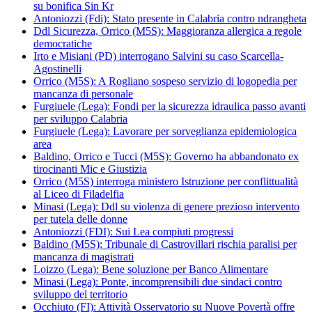
su bonifica Sin Kr
Antoniozzi (Fdi): Stato presente in Calabria contro ndrangheta
Ddl Sicurezza, Orrico (M5S): Maggioranza allergica a regole
democratiche
Irto e Misiani (PD) interrogano Salvini su caso Scarcella-
Agostinelli
Orrico (M5S): A Rogliano sospeso servizio di logopedia per
mancanza di personale
Furgiuele (Lega): Fondi per la sicurezza idraulica passo avanti
per sviluppo Calabria
Furgiuele (Lega): Lavorare per sorveglianza epidemiologica
area
Baldino, Orrico e Tucci (M5S): Governo ha abbandonato ex
tirocinanti Mic e Giustizia
Orrico (M5S) interroga ministero Istruzione per conflittualità
al Liceo di Filadelfia
Minasi (Lega): Ddl su violenza di genere prezioso intervento
per tutela delle donne
Antoniozzi (FDI): Sui Lea compiuti progressi
Baldino (M5S): Tribunale di Castrovillari rischia paralisi per
mancanza di magistrati
Loizzo (Lega): Bene soluzione per Banco Alimentare
Minasi (Lega): Ponte, incomprensibili due sindaci contro
sviluppo del territorio
Occhiuto (FI): Attività Osservatorio su Nuove Povertà offre