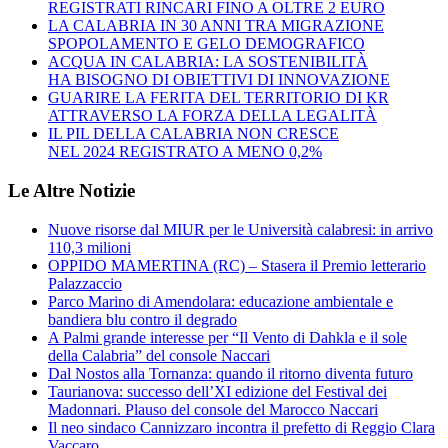
REGISTRATI RINCARI FINO A OLTRE 2 EURO
LA CALABRIA IN 30 ANNI TRA MIGRAZIONE
SPOPOLAMENTO E GELO DEMOGRAFICO
ACQUA IN CALABRIA: LA SOSTENIBILITÀ
HA BISOGNO DI OBIETTIVI DI INNOVAZIONE
GUARIRE LA FERITA DEL TERRITORIO DI KR
ATTRAVERSO LA FORZA DELLA LEGALITÀ
IL PIL DELLA CALABRIA NON CRESCE
NEL 2024 REGISTRATO A MENO 0,2%
Le Altre Notizie
Nuove risorse dal MIUR per le Università calabresi: in arrivo
110,3 milioni
OPPIDO MAMERTINA (RC) – Stasera il Premio letterario
Palazzaccio
Parco Marino di Amendolara: educazione ambientale e
bandiera blu contro il degrado
A Palmi grande interesse per “Il Vento di Dahkla e il sole
della Calabria” del console Naccari
Dal Nostos alla Tornanza: quando il ritorno diventa futuro
Taurianova: successo dell’XI edizione del Festival dei
Madonnari. Plauso del console del Marocco Naccari
Il neo sindaco Cannizzaro incontra il prefetto di Reggio Clara
Vaccaro