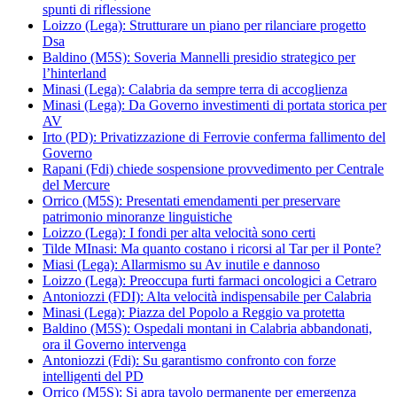
spunti di riflessione
Loizzo (Lega): Strutturare un piano per rilanciare progetto
Dsa
Baldino (M5S): Soveria Mannelli presidio strategico per
l’hinterland
Minasi (Lega): Calabria da sempre terra di accoglienza
Minasi (Lega): Da Governo investimenti di portata storica per
AV
Irto (PD): Privatizzazione di Ferrovie conferma fallimento del
Governo
Rapani (Fdi) chiede sospensione provvedimento per Centrale
del Mercure
Orrico (M5S): Presentati emendamenti per preservare
patrimonio minoranze linguistiche
Loizzo (Lega): I fondi per alta velocità sono certi
Tilde MInasi: Ma quanto costano i ricorsi al Tar per il Ponte?
Miasi (Lega): Allarmismo su Av inutile e dannoso
Loizzo (Lega): Preoccupa furti farmaci oncologici a Cetraro
Antoniozzi (FDI): Alta velocità indispensabile per Calabria
Minasi (Lega): Piazza del Popolo a Reggio va protetta
Baldino (M5S): Ospedali montani in Calabria abbandonati,
ora il Governo intervenga
Antoniozzi (Fdi): Su garantismo confronto con forze
intelligenti del PD
Orrico (M5S): Si apra tavolo permanente per emergenza