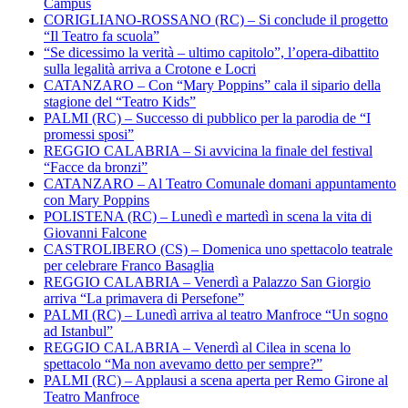
Campus
CORIGLIANO-ROSSANO (RC) – Si conclude il progetto
“Il Teatro fa scuola”
“Se dicessimo la verità – ultimo capitolo”, l’opera-dibattito
sulla legalità arriva a Crotone e Locri
CATANZARO – Con “Mary Poppins” cala il sipario della
stagione del “Teatro Kids”
PALMI (RC) – Successo di pubblico per la parodia de “I
promessi sposi”
REGGIO CALABRIA – Si avvicina la finale del festival
“Facce da bronzi”
CATANZARO – Al Teatro Comunale domani appuntamento
con Mary Poppins
POLISTENA (RC) – Lunedì e martedì in scena la vita di
Giovanni Falcone
CASTROLIBERO (CS) – Domenica uno spettacolo teatrale
per celebrare Franco Basaglia
REGGIO CALABRIA – Venerdì a Palazzo San Giorgio
arriva “La primavera di Persefone”
PALMI (RC) – Lunedì arriva al teatro Manfroce “Un sogno
ad Istanbul”
REGGIO CALABRIA – Venerdì al Cilea in scena lo
spettacolo “Ma non avevamo detto per sempre?”
PALMI (RC) – Applausi a scena aperta per Remo Girone al
Teatro Manfroce