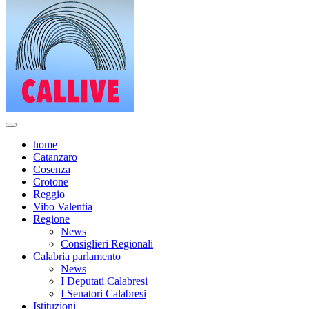
home
Catanzaro
Cosenza
Crotone
Reggio
Vibo Valentia
Regione
News
Consiglieri Regionali
Calabria parlamento
News
I Deputati Calabresi
I Senatori Calabresi
Istituzioni