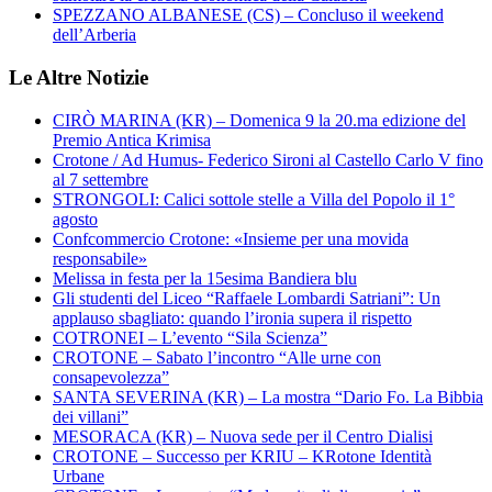
SPEZZANO ALBANESE (CS) – Concluso il weekend
dell’Arberia
Le Altre Notizie
CIRÒ MARINA (KR) – Domenica 9 la 20.ma edizione del
Premio Antica Krimisa
Crotone / Ad Humus- Federico Sironi al Castello Carlo V fino
al 7 settembre
STRONGOLI: Calici sottole stelle a Villa del Popolo il 1°
agosto
Confcommercio Crotone: «Insieme per una movida
responsabile»
Melissa in festa per la 15esima Bandiera blu
Gli studenti del Liceo “Raffaele Lombardi Satriani”: Un
applauso sbagliato: quando l’ironia supera il rispetto
COTRONEI – L’evento “Sila Scienza”
CROTONE – Sabato l’incontro “Alle urne con
consapevolezza”
SANTA SEVERINA (KR) – La mostra “Dario Fo. La Bibbia
dei villani”
MESORACA (KR) – Nuova sede per il Centro Dialisi
CROTONE – Successo per KRIU – KRotone Identità
Urbane