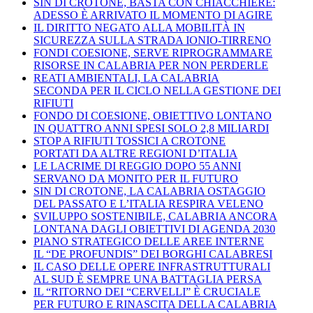
SIN DI CROTONE, BASTA CON CHIACCHIERE:
ADESSO È ARRIVATO IL MOMENTO DI AGIRE
IL DIRITTO NEGATO ALLA MOBILITÀ IN
SICUREZZA SULLA STRADA IONIO-TIRRENO
FONDI COESIONE, SERVE RIPROGRAMMARE
RISORSE IN CALABRIA PER NON PERDERLE
REATI AMBIENTALI, LA CALABRIA
SECONDA PER IL CICLO NELLA GESTIONE DEI
RIFIUTI
FONDO DI COESIONE, OBIETTIVO LONTANO
IN QUATTRO ANNI SPESI SOLO 2,8 MILIARDI
STOP A RIFIUTI TOSSICI A CROTONE
PORTATI DA ALTRE REGIONI D’ITALIA
LE LACRIME DI REGGIO DOPO 55 ANNI
SERVANO DA MONITO PER IL FUTURO
SIN DI CROTONE, LA CALABRIA OSTAGGIO
DEL PASSATO E L’ITALIA RESPIRA VELENO
SVILUPPO SOSTENIBILE, CALABRIA ANCORA
LONTANA DAGLI OBIETTIVI DI AGENDA 2030
PIANO STRATEGICO DELLE AREE INTERNE
IL “DE PROFUNDIS” DEI BORGHI CALABRESI
IL CASO DELLE OPERE INFRASTRUTTURALI
AL SUD È SEMPRE UNA BATTAGLIA PERSA
IL “RITORNO DEI “CERVELLI” È CRUCIALE
PER FUTURO E RINASCITA DELLA CALABRIA