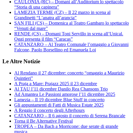
CAULONIA (RC) – Domani all’Auditorium lo spettacolo
“Storia di una capinera”
LAMEZIA TERME (CZ) – Il 22 marzo in scena al
Grandinetti “L’anatra all’arancia”
SAN FILI (CS) – Domenica al Teatro Gambaro lo spettacolo
“Venuti dal mare”
RENDE (CS) – Domani Toni Servillo in scena all’Unical.
Oggi presenta il film “Caracas”
CATANZARO – Al Teatro Comunale l’omaggio a Giovanni
Falcone, Paolo Borsellino ed Emanuela Loi
Le Altre Notizie
Al Rendano il 27 dicembre: concerto “omaggio a Maurizio
Quintieri”
A Praja a Mare: Prajazz 2025 il 23 dicembre
Al TAU l’11 dicembre Danilo Rea Chansons Trio
Ad Amantea Le Passioni amorose l’11 dicembre 2025
Lamezia – Il 19 dicembre Blue Stuff in concerto
Gli appuntamenti di Fatti di Musica Estate 2025
A Reggio il concerto degli Afterhours
CATANZARO – Il 6 agosto il concerto di Serena Brancale
Torna il Be Alternative Festival
TROPEA – Da Bach a Morricone: due serate di grande
musica