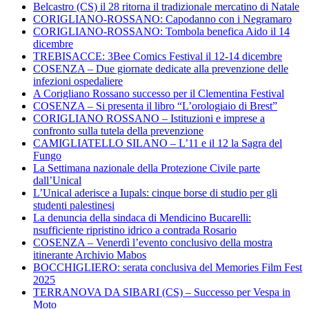
Belcastro (CS) il 28 ritorna il tradizionale mercatino di Natale
CORIGLIANO-ROSSANO: Capodanno con i Negramaro
CORIGLIANO-ROSSANO: Tombola benefica Aido il 14
dicembre
TREBISACCE: 3Bee Comics Festival il 12-14 dicembre
COSENZA – Due giornate dedicate alla prevenzione delle
infezioni ospedaliere
A Corigliano Rossano successo per il Clementina Festival
COSENZA – Si presenta il libro “L’orologiaio di Brest”
CORIGLIANO ROSSANO – Istituzioni e imprese a
confronto sulla tutela della prevenzione
CAMIGLIATELLO SILANO – L’11 e il 12 la Sagra del
Fungo
La Settimana nazionale della Protezione Civile parte
dall’Unical
L’Unical aderisce a Iupals: cinque borse di studio per gli
studenti palestinesi
La denuncia della sindaca di Mendicino Bucarelli:
nsufficiente ripristino idrico a contrada Rosario
COSENZA – Venerdì l’evento conclusivo della mostra
itinerante Archivio Mabos
BOCCHIGLIERO: serata conclusiva del Memories Film Fest
2025
TERRANOVA DA SIBARI (CS) – Successo per Vespa in
Moto