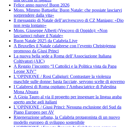
Felice anno nuovo! Buon 2026
Mons. Mimmo Battaglia: Buon Natale: che possiate lasciarvi
sorprendere dalla vita»
Il messaggio di Natale dell’arcivescovo di CZ Maniago: «Dio
non resta lontano»
Mons. Giuseppe Alberti (Vescovo di Oppido): «Non
lasciamoci rubare il Natale»
Buon Natale 2025 da Calabria.Live
A Bruxelles il Natale calabrese con l’evento Christojenna
promosso da Giusi Princi
La nuova bella sede a Roma dell’Associazione Italiana
Coltivatori (AIC)
A Reggio l’incontro “I Cattolici e la Politica vista da Papa
Leone XIV”
L’OPINIONE / Rosi Caligiuri: Contrastare la violenza
maschile sulle donne: basta facciate, servono scelte di governo
I Calabresi di Roma ospitano l’Ambasciatrice di Palestina
Mona Abuara
A Gioia Tauro al via il progetto per insegnare la lingua araba
aperto anche agli italiani
L’OPINIONE / Giusi Princi: Nessuna esclusione del Sud da
Piano Europeo per AV
Rigenerazione urbana, la Calabria protagonista di un nuovo
modello europeo di sviluppo sostenibile