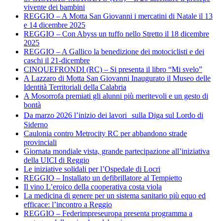
vivente dei bambini
REGGIO – A Motta San Giovanni i mercatini di Natale il 13
e 14 dicembre 2025
REGGIO – Con Abyss un tuffo nello Stretto il 18 dicembre
2025
REGGIO – A Gallico la benedizione dei motociclisti e dei
caschi il 21-dicembre
CINQUEFRONDI (RC) – Si presenta il libro “Mi svelo”
A Lazzaro di Motta San Giovanni Inaugurato il Museo delle
Identità Territoriali della Calabria
A Mosorrofa premiati gli alunni più meritevoli e un gesto di
bontà
Da marzo 2026 l’inizio dei lavori sulla Diga sul Lordo di
Siderno
Caulonia contro Metrocity RC per abbandono strade
provinciali
Giornata mondiale vista, grande partecipazione all’iniziativa
della UICI di Reggio
Le iniziative solidali per l’Ospedale di Locri
REGGIO – Installato un defibrillatore al Tempietto
Il vino L’eroico della cooperativa costa viola
La medicina di genere per un sistema sanitario più equo ed
efficace: l’incontro a Reggio
REGGIO – Federimpreseuropa presenta programma a