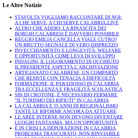
Le Altre Notizie
STAVOLTA VOGLIAMO RACCONTARE DI NOI:
A CHE SERVE, A CHI SERVE CALABRIA.LIVE
ALTRO CHE ADDIO: LA RINASCITA DEI
BORGHI CALABRESI È DAVVERO POSSIBILE
REGGIO EMILIA CANCELLA VIALE CUTRO?
UN BRUTTO SEGNALE DI VERO DISPREZZO
INVECCHIAMENTO E LONGEVITÀ: WELFARE
E OPPORTUNITÀ COME LEVA DI SVILUPPO
INDAGINI, IL LOGORAMENTO DI OCCHIUTO
IL PRESIDENTE ASPETTA L’ARCHIVIAZIONE
ARTIGIANATO CALABRESE, UN COMPARTO
CHE RESISTE CON TENACIA A DIFFICOLTÀ
FORMAZIONE, IL PARADOSSO IN CALABRIA
TRA ECCELLENZA E FRAGILITÀ SCOLASTICA
SIN DI CROTONE, È NECESSARIO FERMARE
“IL TURISMO DEI RIFIUTI” IN CALABRIA
LA CALABRIA E 55 ANNI DI REGIONALISMO
TANTE LE RIFORME ANCORA DA ATTUARE
LE AREE INTERNE NON DEVONO DIVENTARE
LUOGHI FANTASMA, MA UN’OPPORTUNITÀ
È IN CRISI LA DEPURAZIONE IN CALABRIA
PROBLEMA TRASCURATO, NON RINVIABILE