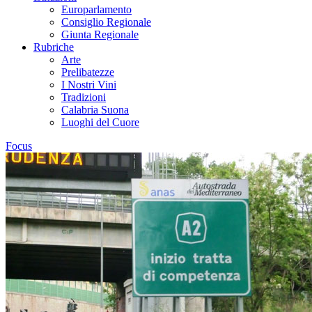
Europarlamento
Consiglio Regionale
Giunta Regionale
Rubriche
Arte
Prelibatezze
I Nostri Vini
Tradizioni
Calabria Suona
Luoghi del Cuore
Focus