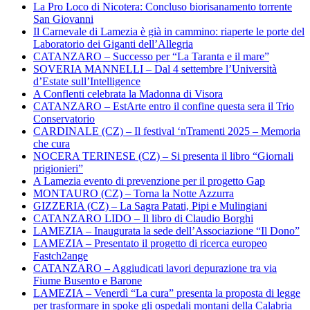
La Pro Loco di Nicotera: Concluso biorisanamento torrente
San Giovanni
Il Carnevale di Lamezia è già in cammino: riaperte le porte del
Laboratorio dei Giganti dell’Allegria
CATANZARO – Successo per “La Taranta e il mare”
SOVERIA MANNELLI – Dal 4 settembre l’Università
d’Estate sull’Intelligence
A Conflenti celebrata la Madonna di Visora
CATANZARO – EstArte entro il confine questa sera il Trio
Conservatorio
CARDINALE (CZ) – Il festival ‘nTramenti 2025 – Memoria
che cura
NOCERA TERINESE (CZ) – Si presenta il libro “Giornali
prigionieri”
A Lamezia evento di prevenzione per il progetto Gap
MONTAURO (CZ) – Torna la Notte Azzurra
GIZZERIA (CZ) – La Sagra Patati, Pipi e Mulingiani
CATANZARO LIDO – Il libro di Claudio Borghi
LAMEZIA – Inaugurata la sede dell’Associazione “Il Dono”
LAMEZIA – Presentato il progetto di ricerca europeo
Fastch2ange
CATANZARO – Aggiudicati lavori depurazione tra via
Fiume Busento e Barone
LAMEZIA – Venerdì “La cura” presenta la proposta di legge
per trasformare in spoke gli ospedali montani della Calabria