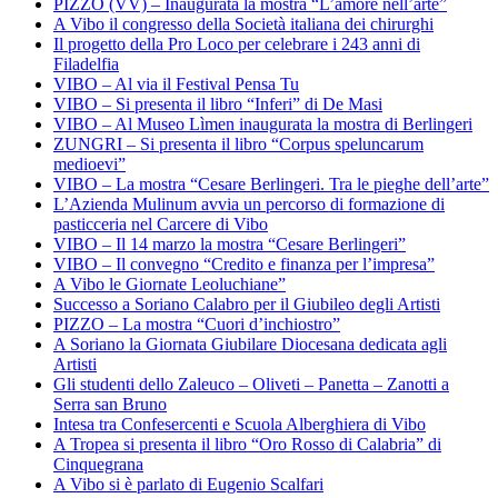
PIZZO (VV) – Inaugurata la mostra “L’amore nell’arte”
A Vibo il congresso della Società italiana dei chirurghi
Il progetto della Pro Loco per celebrare i 243 anni di
Filadelfia
VIBO – Al via il Festival Pensa Tu
VIBO – Si presenta il libro “Inferi” di De Masi
VIBO – Al Museo Lìmen inaugurata la mostra di Berlingeri
ZUNGRI – Si presenta il libro “Corpus speluncarum
medioevi”
VIBO – La mostra “Cesare Berlingeri. Tra le pieghe dell’arte”
L’Azienda Mulinum avvia un percorso di formazione di
pasticceria nel Carcere di Vibo
VIBO – Il 14 marzo la mostra “Cesare Berlingeri”
VIBO – Il convegno “Credito e finanza per l’impresa”
A Vibo le Giornate Leoluchiane”
Successo a Soriano Calabro per il Giubileo degli Artisti
PIZZO – La mostra “Cuori d’inchiostro”
A Soriano la Giornata Giubilare Diocesana dedicata agli
Artisti
Gli studenti dello Zaleuco – Oliveti – Panetta – Zanotti a
Serra san Bruno
Intesa tra Confesercenti e Scuola Alberghiera di Vibo
A Tropea si presenta il libro “Oro Rosso di Calabria” di
Cinquegrana
A Vibo si è parlato di Eugenio Scalfari