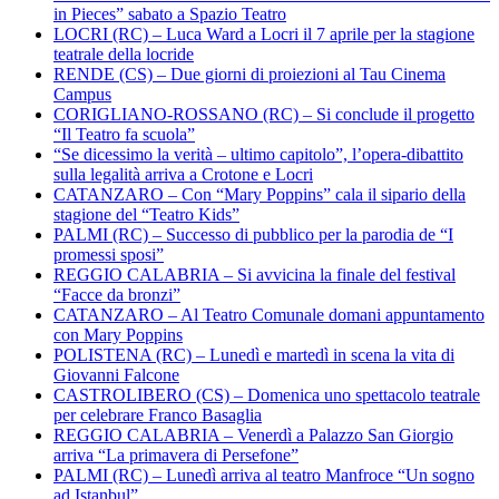
in Pieces” sabato a Spazio Teatro
LOCRI (RC) – Luca Ward a Locri il 7 aprile per la stagione
teatrale della locride
RENDE (CS) – Due giorni di proiezioni al Tau Cinema
Campus
CORIGLIANO-ROSSANO (RC) – Si conclude il progetto
“Il Teatro fa scuola”
“Se dicessimo la verità – ultimo capitolo”, l’opera-dibattito
sulla legalità arriva a Crotone e Locri
CATANZARO – Con “Mary Poppins” cala il sipario della
stagione del “Teatro Kids”
PALMI (RC) – Successo di pubblico per la parodia de “I
promessi sposi”
REGGIO CALABRIA – Si avvicina la finale del festival
“Facce da bronzi”
CATANZARO – Al Teatro Comunale domani appuntamento
con Mary Poppins
POLISTENA (RC) – Lunedì e martedì in scena la vita di
Giovanni Falcone
CASTROLIBERO (CS) – Domenica uno spettacolo teatrale
per celebrare Franco Basaglia
REGGIO CALABRIA – Venerdì a Palazzo San Giorgio
arriva “La primavera di Persefone”
PALMI (RC) – Lunedì arriva al teatro Manfroce “Un sogno
ad Istanbul”