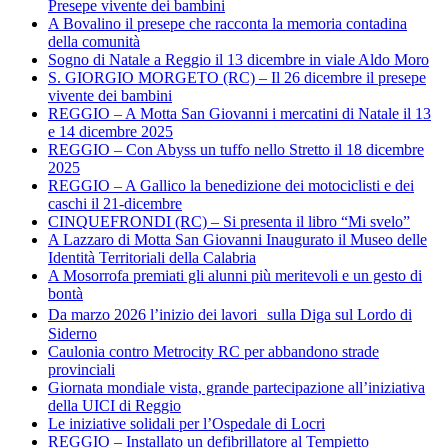
Presepe vivente dei bambini
A Bovalino il presepe che racconta la memoria contadina
della comunità
Sogno di Natale a Reggio il 13 dicembre in viale Aldo Moro
S. GIORGIO MORGETO (RC) – Il 26 dicembre il presepe
vivente dei bambini
REGGIO – A Motta San Giovanni i mercatini di Natale il 13
e 14 dicembre 2025
REGGIO – Con Abyss un tuffo nello Stretto il 18 dicembre
2025
REGGIO – A Gallico la benedizione dei motociclisti e dei
caschi il 21-dicembre
CINQUEFRONDI (RC) – Si presenta il libro “Mi svelo”
A Lazzaro di Motta San Giovanni Inaugurato il Museo delle
Identità Territoriali della Calabria
A Mosorrofa premiati gli alunni più meritevoli e un gesto di
bontà
Da marzo 2026 l’inizio dei lavori sulla Diga sul Lordo di
Siderno
Caulonia contro Metrocity RC per abbandono strade
provinciali
Giornata mondiale vista, grande partecipazione all’iniziativa
della UICI di Reggio
Le iniziative solidali per l’Ospedale di Locri
REGGIO – Installato un defibrillatore al Tempietto