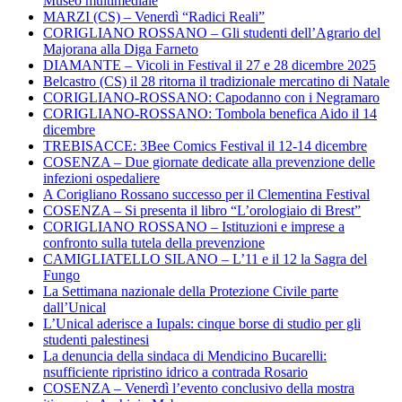
Museo multimediale
MARZI (CS) – Venerdì “Radici Reali”
CORIGLIANO ROSSANO – Gli studenti dell’Agrario del
Majorana alla Diga Farneto
DIAMANTE – Vicoli in Festival il 27 e 28 dicembre 2025
Belcastro (CS) il 28 ritorna il tradizionale mercatino di Natale
CORIGLIANO-ROSSANO: Capodanno con i Negramaro
CORIGLIANO-ROSSANO: Tombola benefica Aido il 14
dicembre
TREBISACCE: 3Bee Comics Festival il 12-14 dicembre
COSENZA – Due giornate dedicate alla prevenzione delle
infezioni ospedaliere
A Corigliano Rossano successo per il Clementina Festival
COSENZA – Si presenta il libro “L’orologiaio di Brest”
CORIGLIANO ROSSANO – Istituzioni e imprese a
confronto sulla tutela della prevenzione
CAMIGLIATELLO SILANO – L’11 e il 12 la Sagra del
Fungo
La Settimana nazionale della Protezione Civile parte
dall’Unical
L’Unical aderisce a Iupals: cinque borse di studio per gli
studenti palestinesi
La denuncia della sindaca di Mendicino Bucarelli:
nsufficiente ripristino idrico a contrada Rosario
COSENZA – Venerdì l’evento conclusivo della mostra