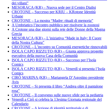
dei villani”
MESORACA (KR) – Nuova sede per il Centro Dialisi
CROTONE – Successo per KRIU – KRotone Identità
Urbane
CROTONE – La mostra “Madre: rituali di memoria”
A Umbriatico l’incontro pubblico per risolvere la zoonosi
A Crotone una due giorni sulla rete delle Donne della Magna
Grecia
MESORACA (KR) – L’iniziativa “Made in Italy: Il Cuore
della Nostra Cultura”
CROTONE – L’incontro su Comunità energetiche rinnovabili
ISOLA CAPO RIZZUTO (KR) – Giunta approva progetto
esecutivo della nuova Casa della Comunità
ISOLA CAPO RIZZUTO (KR) – Successo per l’Isola
Comics
ISOLA CAPO RIZZUTO (KR) – Venerdì si presenta l’Isola
Comics
CIRÒ MARINA (KR) – Mariangela D’Agostino presidente
Avis
CROTONE – Si presenta il libro “Andrea oltre il pantalone
rosa”
CROTONE – Il convegno sulle nuove sfide per la pediatria
Venerdì a Cirò si celebra la 13esima Giornata regionale del
Calendario
CROTONE – A lezione di identità territoriale e di