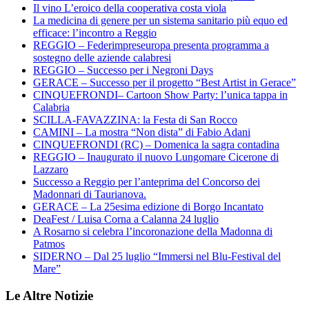
Il vino L’eroico della cooperativa costa viola
La medicina di genere per un sistema sanitario più equo ed
efficace: l’incontro a Reggio
REGGIO – Federimpreseuropa presenta programma a
sostegno delle aziende calabresi
REGGIO – Successo per i Negroni Days
GERACE – Successo per il progetto “Best Artist in Gerace”
CINQUEFRONDI– Cartoon Show Party: l’unica tappa in
Calabria
SCILLA-FAVAZZINA: la Festa di San Rocco
CAMINI – La mostra “Non dista” di Fabio Adani
CINQUEFRONDI (RC) – Domenica la sagra contadina
REGGIO – Inaugurato il nuovo Lungomare Cicerone di
Lazzaro
Successo a Reggio per l’anteprima del Concorso dei
Madonnari di Taurianova.
GERACE – La 25esima edizione di Borgo Incantato
DeaFest / Luisa Corna a Calanna 24 luglio
A Rosarno si celebra l’incoronazione della Madonna di
Patmos
SIDERNO – Dal 25 luglio “Immersi nel Blu-Festival del
Mare”
Le Altre Notizie