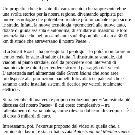
Un progetto, che è in stato di avanzamento, che rappresenterebbe
una svolta storica per la nostra regione, diventando apripista per
nuove tecnologie che potrebbero rendere più funzionale e più sicure
le strade. Infatti, la nuova tecnologia «permetterà alle nuove auto,
dotate di guida assistita e autonoma, di sfruttare al massimo le loro
potenzialità e che nei prossimi anni sarà disponibile sui circa 3000
km di strade che attraversano il nostro Paese».
«La Smart Road – ha proseguito il geologo – lo potrà monitorare in
tempo reale lo stato di salute di tutta l’infrastruttura stradale, dai
viadotti al piano stradale, così da procedere con interventi di
manutenzione mirati per rendere sicuro il passaggio dei veicoli.
L’autostrada sarà alimentata dalle
Green Island
che sono aree
predisposte alla produzione pannelli fotovoltaici e pale eoliche e
saranno anche installati sistemi di ricarica per veicoli totalmente
elettrici».
Si tratterebbe di una vera e propria rivoluzione per «l’autostrada più
discussa del nostro Paese», il cui costo complessivo – tra
rallentamenti di varia natura, come rilevato dal team di Geopop – è
di circa 8 miliardi di euro.
Interessante, poi, l’exursus proposto dal video su quella che, a
termine dei lavori, è stata ribattezzata
Autostrada del Mediterraneo
: