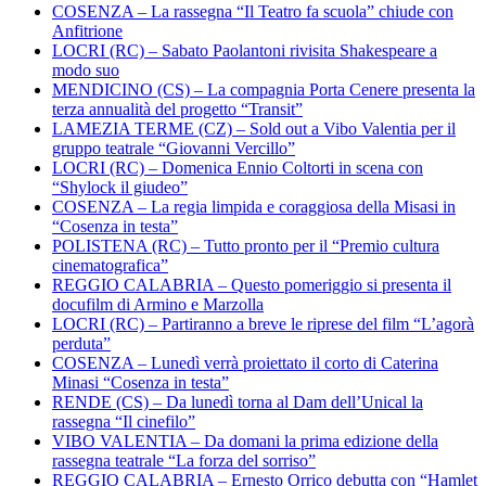
COSENZA – La rassegna “Il Teatro fa scuola” chiude con
Anfitrione
LOCRI (RC) – Sabato Paolantoni rivisita Shakespeare a
modo suo
MENDICINO (CS) – La compagnia Porta Cenere presenta la
terza annualità del progetto “Transit”
LAMEZIA TERME (CZ) – Sold out a Vibo Valentia per il
gruppo teatrale “Giovanni Vercillo”
LOCRI (RC) – Domenica Ennio Coltorti in scena con
“Shylock il giudeo”
COSENZA – La regia limpida e coraggiosa della Misasi in
“Cosenza in testa”
POLISTENA (RC) – Tutto pronto per il “Premio cultura
cinematografica”
REGGIO CALABRIA – Questo pomeriggio si presenta il
docufilm di Armino e Marzolla
LOCRI (RC) – Partiranno a breve le riprese del film “L’agorà
perduta”
COSENZA – Lunedì verrà proiettato il corto di Caterina
Minasi “Cosenza in testa”
RENDE (CS) – Da lunedì torna al Dam dell’Unical la
rassegna “Il cinefilo”
VIBO VALENTIA – Da domani la prima edizione della
rassegna teatrale “La forza del sorriso”
REGGIO CALABRIA – Ernesto Orrico debutta con “Hamlet