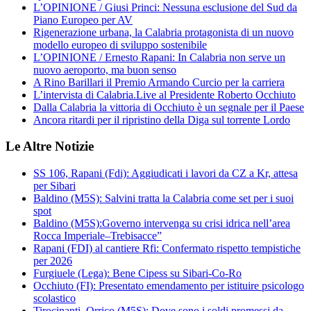
L’OPINIONE / Giusi Princi: Nessuna esclusione del Sud da
Piano Europeo per AV
Rigenerazione urbana, la Calabria protagonista di un nuovo
modello europeo di sviluppo sostenibile
L’OPINIONE / Ernesto Rapani: In Calabria non serve un
nuovo aeroporto, ma buon senso
A Rino Barillari il Premio Armando Curcio per la carriera
L’intervista di Calabria.Live al Presidente Roberto Occhiuto
Dalla Calabria la vittoria di Occhiuto è un segnale per il Paese
Ancora ritardi per il ripristino della Diga sul torrente Lordo
Le Altre Notizie
SS 106, Rapani (Fdi): Aggiudicati i lavori da CZ a Kr, attesa
per Sibari
Baldino (M5S): Salvini tratta la Calabria come set per i suoi
spot
Baldino (M5S):Governo intervenga su crisi idrica nell’area
Rocca Imperiale–Trebisacce”
Rapani (FDI) al cantiere Rfi: Confermato rispetto tempistiche
per 2026
Furgiuele (Lega): Bene Cipess su Sibari-Co-Ro
Occhiuto (FI): Presentato emendamento per istituire psicologo
scolastico
Tirocinanti, Orrico (M5S): Dove sono i soldi promessi da