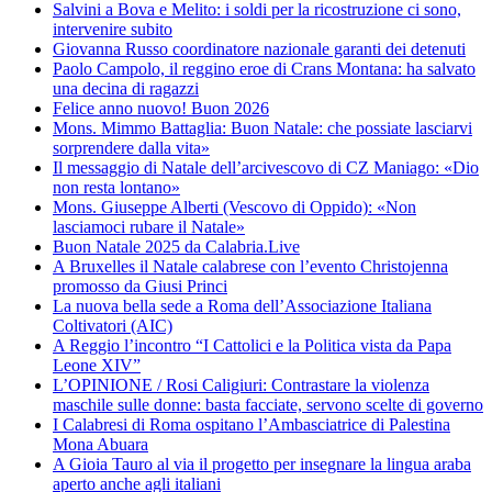
Salvini a Bova e Melito: i soldi per la ricostruzione ci sono,
intervenire subito
Giovanna Russo coordinatore nazionale garanti dei detenuti
Paolo Campolo, il reggino eroe di Crans Montana: ha salvato
una decina di ragazzi
Felice anno nuovo! Buon 2026
Mons. Mimmo Battaglia: Buon Natale: che possiate lasciarvi
sorprendere dalla vita»
Il messaggio di Natale dell’arcivescovo di CZ Maniago: «Dio
non resta lontano»
Mons. Giuseppe Alberti (Vescovo di Oppido): «Non
lasciamoci rubare il Natale»
Buon Natale 2025 da Calabria.Live
A Bruxelles il Natale calabrese con l’evento Christojenna
promosso da Giusi Princi
La nuova bella sede a Roma dell’Associazione Italiana
Coltivatori (AIC)
A Reggio l’incontro “I Cattolici e la Politica vista da Papa
Leone XIV”
L’OPINIONE / Rosi Caligiuri: Contrastare la violenza
maschile sulle donne: basta facciate, servono scelte di governo
I Calabresi di Roma ospitano l’Ambasciatrice di Palestina
Mona Abuara
A Gioia Tauro al via il progetto per insegnare la lingua araba
aperto anche agli italiani