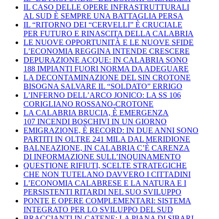
IL CASO DELLE OPERE INFRASTRUTTURALI
AL SUD È SEMPRE UNA BATTAGLIA PERSA
IL “RITORNO DEI “CERVELLI” È CRUCIALE
PER FUTURO E RINASCITA DELLA CALABRIA
LE NUOVE OPPORTUNITÀ E LE NUOVE SFIDE
L’ECONOMIA REGGINA INTENDE CRESCERE
DEPURAZIONE ACQUE: IN CALABRIA SONO
188 IMPIANTI FUORI NORMA DA ADEGUARE
LA DECONTAMINAZIONE DEL SIN CROTONE
BISOGNA SALVARE IL “SOLDATO” ERRIGO
L’INFERNO DELL’ARCO JONICO: LA SS 106
CORIGLIANO ROSSANO-CROTONE
LA CALABRIA BRUCIA, È EMERGENZA
107 INCENDI BOSCHIVI IN UN GIORNO
EMIGRAZIONE, È RECORD: IN DUE ANNI SONO
PARTITI IN OLTRE 241 MILA DAL MERIDIONE
BALNEAZIONE, IN CALABRIA C’È CARENZA
DI INFORMAZIONE SULL’INQUINAMENTO
QUESTIONE RIFIUTI, SCELTE STRATEGICHE
CHE NON TUTELANO DAVVERO I CITTADINI
L’ECONOMIA CALABRESE E LA NATURA E I
PERSISTENTI RITARDI NEL SUO SVILUPPO
PONTE E OPERE COMPLEMENTARI: SISTEMA
INTEGRATO PER LO SVILUPPO DEL SUD
BRACCIANTI IN CATENE: LA PIANA DI SIBARI