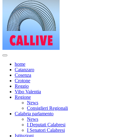
home
Catanzaro
Cosenza
Crotone
Reggio
Vibo Valentia
Regione
News
Consiglieri Regionali
Calabria parlamento
News
I Deputati Calabresi
I Senatori Calabresi
Istituzioni