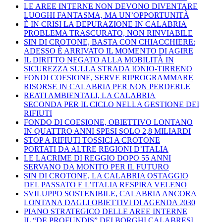
LE AREE INTERNE NON DEVONO DIVENTARE
LUOGHI FANTASMA, MA UN’OPPORTUNITÀ
È IN CRISI LA DEPURAZIONE IN CALABRIA
PROBLEMA TRASCURATO, NON RINVIABILE
SIN DI CROTONE, BASTA CON CHIACCHIERE:
ADESSO È ARRIVATO IL MOMENTO DI AGIRE
IL DIRITTO NEGATO ALLA MOBILITÀ IN
SICUREZZA SULLA STRADA IONIO-TIRRENO
FONDI COESIONE, SERVE RIPROGRAMMARE
RISORSE IN CALABRIA PER NON PERDERLE
REATI AMBIENTALI, LA CALABRIA
SECONDA PER IL CICLO NELLA GESTIONE DEI
RIFIUTI
FONDO DI COESIONE, OBIETTIVO LONTANO
IN QUATTRO ANNI SPESI SOLO 2,8 MILIARDI
STOP A RIFIUTI TOSSICI A CROTONE
PORTATI DA ALTRE REGIONI D’ITALIA
LE LACRIME DI REGGIO DOPO 55 ANNI
SERVANO DA MONITO PER IL FUTURO
SIN DI CROTONE, LA CALABRIA OSTAGGIO
DEL PASSATO E L’ITALIA RESPIRA VELENO
SVILUPPO SOSTENIBILE, CALABRIA ANCORA
LONTANA DAGLI OBIETTIVI DI AGENDA 2030
PIANO STRATEGICO DELLE AREE INTERNE
IL “DE PROFUNDIS” DEI BORGHI CALABRESI