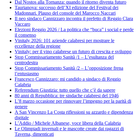
Dal Nostos alla Tornanza: quando il ritorno diventa futuro
Taurianova: successo dell’XI edizione del Festival dei
Madonnari. Plauso del console del Marocco Naccari
Il neo sindaco Cannizzaro incontra il prefetto di Reggio Clara
Vaccaro
Elezioni Reggio 2026 / La politica che “buca” i social e perde
il consenso
Vinitaly 2026: 101 aziende calabresi per mostrare le
eccellenze della regione
Vinitaly: per il vino calabrese un futuro di crescita e sviluppo
Stop Commissariamento Sanità /1 – L’esultanza del
centrodestra
Stop Commissariamento Sanità /2 – L’opposizione frena
l’entusiasmo
Francesco Cannizzaro: mi candido a sindaco di Reggio
Calabria
Referendum Giustizia: tutto quello che c’è da sapere
80 anni di Repubblica: tre sindache calabresi del 1946
L’8 marzo occasione per rinnovare l’impegno per la parità di
genere
A San Vincenzo La Costa riflessioni su azzardo e dipendenza
digitale
L’Addio / Michele Albanese, voce libera della Calabria
Le Olimpiadi invernali e le mascotte create dai ragazzi di
Taverna, dimenticati