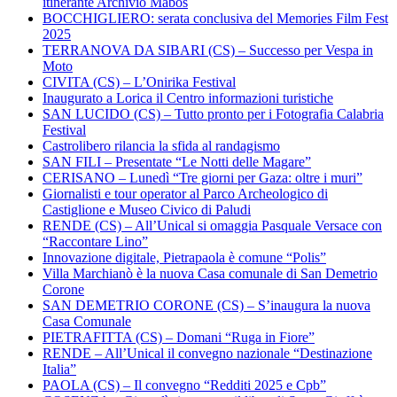
itinerante Archivio Mabos
BOCCHIGLIERO: serata conclusiva del Memories Film Fest
2025
TERRANOVA DA SIBARI (CS) – Successo per Vespa in
Moto
CIVITA (CS) – L’Onirika Festival
Inaugurato a Lorica il Centro informazioni turistiche
SAN LUCIDO (CS) – Tutto pronto per i Fotografia Calabria
Festival
Castrolibero rilancia la sfida al randagismo
SAN FILI – Presentate “Le Notti delle Magare”
CERISANO – Lunedì “Tre giorni per Gaza: oltre i muri”
Giornalisti e tour operator al Parco Archeologico di
Castiglione e Museo Civico di Paludi
RENDE (CS) – All’Unical si omaggia Pasquale Versace con
“Raccontare Lino”
Innovazione digitale, Pietrapaola è comune “Polis”
Villa Marchianò è la nuova Casa comunale di San Demetrio
Corone
SAN DEMETRIO CORONE (CS) – S’inaugura la nuova
Casa Comunale
PIETRAFITTA (CS) – Domani “Ruga in Fiore”
RENDE – All’Unical il convegno nazionale “Destinazione
Italia”
PAOLA (CS) – Il convegno “Redditi 2025 e Cpb”