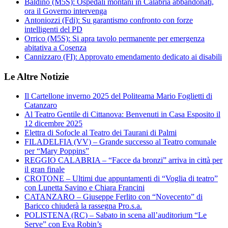
Baldino (M5S): Ospedali montani in Calabria abbandonati,
ora il Governo intervenga
Antoniozzi (Fdi): Su garantismo confronto con forze
intelligenti del PD
Orrico (M5S): Si apra tavolo permanente per emergenza
abitativa a Cosenza
Cannizzaro (FI): Approvato emendamento dedicato ai disabili
Le Altre Notizie
Il Cartellone inverno 2025 del Politeama Mario Foglietti di
Catanzaro
Al Teatro Gentile di Cittanova: Benvenuti in Casa Esposito il
12 dicembre 2025
Elettra di Sofocle al Teatro dei Taurani di Palmi
FILADELFIA (VV) – Grande successo al Teatro comunale
per “Mary Poppins”
REGGIO CALABRIA – “Facce da bronzi” arriva in città per
il gran finale
CROTONE – Ultimi due appuntamenti di “Voglia di teatro”
con Lunetta Savino e Chiara Francini
CATANZARO – Giuseppe Ferlito con “Novecento” di
Baricco chiuderà la rassegna Pro.s.a.
POLISTENA (RC) – Sabato in scena all’auditorium “Le
Serve” con Eva Robin’s