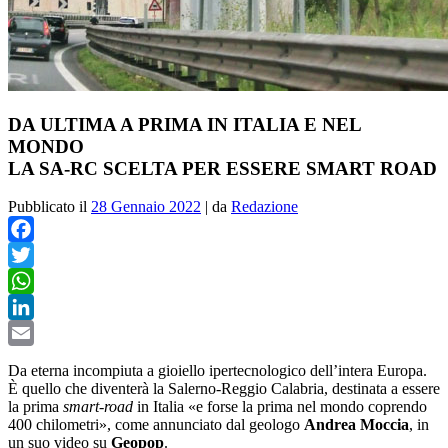
DA ULTIMA A PRIMA IN ITALIA E NEL
MONDO
LA SA-RC SCELTA PER ESSERE SMART ROAD
Pubblicato il
28 Gennaio 2022
|
da
Redazione
Facebook
Twitter
WhatsApp
LinkedIn
Email
Da eterna incompiuta a gioiello ipertecnologico dell’intera Europa.
È quello che diventerà la Salerno-Reggio Calabria, destinata a essere
la prima
smart-road
in Italia «e forse la prima nel mondo coprendo
400 chilometri», come annunciato dal geologo
Andrea Moccia
, in
un suo video su
Geopop
.