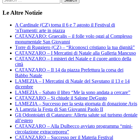
Le Altre Notizie
A Cardinale (CZ) torna il 6 e 7 agosto il Festival di
‘nTramenti: arte in piazza
CATANZARO: Graecalis – il folle volo oggi al Complesso
monumentale San Giovanni
Torre di Ruggiero (CZ) – “Riconosci cristiano la tua dignità”
CATANZARO – I Mercatini di Natale alla Galleria Mancuso
CATANZARO – I misteri del Natale e il cuore antico della
città
CATANZARO – Il 14 da piazza Prefettura la corsa dei
Babbo Natale
LAMEZIA – I Mercatini di Natale del Savutano il 13 e 14
dicembre
LAMEZIA – Sabato il libro “Me la sono andata a cercare”
CATANZARO – Si chiude il Salone DeGusto
LAMEZIA – Successo per la sesta giornata di donazione Avis
A Lamezia la Festa di San Giovanni Paolo II
Gli Odontoiatri di Catanzaro: Allerta salute sul turismo dentale
all’estero
CATANZARO – Alla Dulbecco avviato programma “mini-
circolazione extracorporea”
CATANZARO – Successo per il Materia Festival