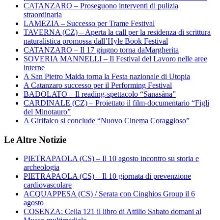
CATANZARO – Proseguono interventi di pulizia
straordinaria
LAMEZIA – Successo per Trame Festival
TAVERNA (CZ) – Aperta la call per la residenza di scrittura
naturalistica promossa dall’Hyle Book Festival
CATANZARO – Il 17 giugno torna daMargherita
SOVERIA MANNELLI – Il Festival del Lavoro nelle aree
interne
A San Pietro Maida torna la Festa nazionale di Utopia
A Catanzaro successo per il Performing Festival
BADOLATO – Il reading-spettacolo “Sanasàna”
CARDINALE (CZ) – Proiettato il film-documentario “Figli
del Minotauro”
A Girifalco si conclude “Nuovo Cinema Coraggioso”
Le Altre Notizie
PIETRAPAOLA (CS) – Il 10 agosto incontro su storia e
archeologia
PIETRAPAOLA (CS) – Il 10 giornata di prevenzione
cardiovascolare
ACQUAPPESA (CS) / Serata con Cinghios Group il 6
agosto
COSENZA: Cella 121 il libro di Attilio Sabato domani al