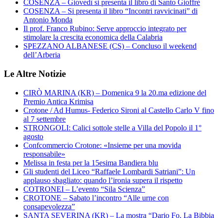
COSENZA – Giovedì si presenta il libro di Santo Gioffrè
COSENZA – Si presenta il libro “Incontri ravvicinati” di
Antonio Monda
Il prof. Franco Rubino: Serve approccio integrato per
stimolare la crescita economica della Calabria
SPEZZANO ALBANESE (CS) – Concluso il weekend
dell’Arberia
Le Altre Notizie
CIRÒ MARINA (KR) – Domenica 9 la 20.ma edizione del
Premio Antica Krimisa
Crotone / Ad Humus- Federico Sironi al Castello Carlo V fino
al 7 settembre
STRONGOLI: Calici sottole stelle a Villa del Popolo il 1°
agosto
Confcommercio Crotone: «Insieme per una movida
responsabile»
Melissa in festa per la 15esima Bandiera blu
Gli studenti del Liceo “Raffaele Lombardi Satriani”: Un
applauso sbagliato: quando l’ironia supera il rispetto
COTRONEI – L’evento “Sila Scienza”
CROTONE – Sabato l’incontro “Alle urne con
consapevolezza”
SANTA SEVERINA (KR) – La mostra “Dario Fo. La Bibbia