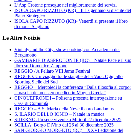
L’Asp Crotone prosegue nel miglioramento dei servizi
ISOLA CAPO RIZZUTO (KR) – Il 17 gennaio si discute del
Piano Strategico
ISOLA CAPO RIZZUTO (KR)- Venerdì si presenta il libro
di mons. Staglianò
Le Altre Notizie
Vinitaly and the City: show cooking con Accademia del
Bergamotto
GAMBARIE D’ASPROTONTE (RC) – Natale Pace e il suo
libro su Domenico Zappone
REGGIO / A Pellaro VIII Jamu Festival
REGGIO: Un viaggio tra le stanghe della Vara. Oggi allo
Sporting Stelle del Sud
REGGIO – Mercoledì la conferenza “Dalla filosofia al corpo:
la nascita del pensiero medico in Magna Grecia”
CINQUEFRONDI – Polisena presenta interrogazione su
Casa di Comunità
REGGIO – A S. Maria della Neve il coro Laudamus
S. ILARIO DELLO IONIO – Natale in musica
SIDERNO: Presepe vivente a Mirto il 27 dicembre 2025
SCILLA: Borgo DiVino dal 26 al 30 dicembre 2025
SAN GIORGIO MORGETO (RC) – XXVI edizione del