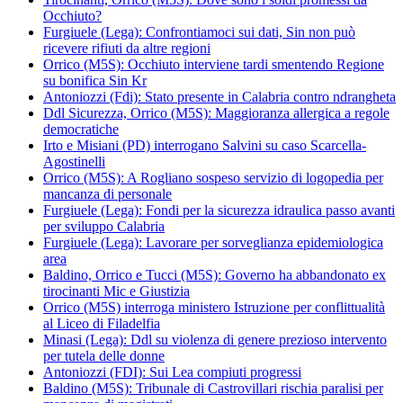
Occhiuto?
Furgiuele (Lega): Confrontiamoci sui dati, Sin non può
ricevere rifiuti da altre regioni
Orrico (M5S): Occhiuto interviene tardi smentendo Regione
su bonifica Sin Kr
Antoniozzi (Fdi): Stato presente in Calabria contro ndrangheta
Ddl Sicurezza, Orrico (M5S): Maggioranza allergica a regole
democratiche
Irto e Misiani (PD) interrogano Salvini su caso Scarcella-
Agostinelli
Orrico (M5S): A Rogliano sospeso servizio di logopedia per
mancanza di personale
Furgiuele (Lega): Fondi per la sicurezza idraulica passo avanti
per sviluppo Calabria
Furgiuele (Lega): Lavorare per sorveglianza epidemiologica
area
Baldino, Orrico e Tucci (M5S): Governo ha abbandonato ex
tirocinanti Mic e Giustizia
Orrico (M5S) interroga ministero Istruzione per conflittualità
al Liceo di Filadelfia
Minasi (Lega): Ddl su violenza di genere prezioso intervento
per tutela delle donne
Antoniozzi (FDI): Sui Lea compiuti progressi
Baldino (M5S): Tribunale di Castrovillari rischia paralisi per