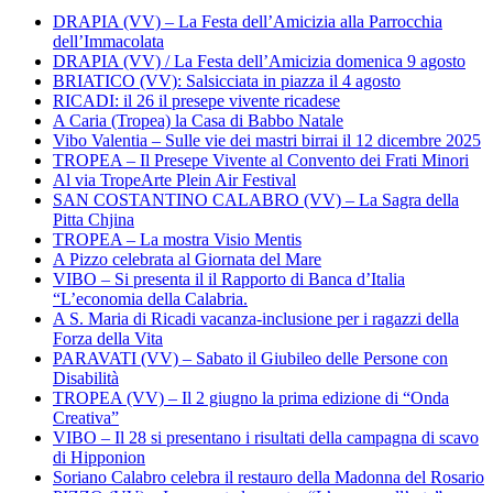
DRAPIA (VV) – La Festa dell’Amicizia alla Parrocchia
dell’Immacolata
DRAPIA (VV) / La Festa dell’Amicizia domenica 9 agosto
BRIATICO (VV): Salsicciata in piazza il 4 agosto
RICADI: il 26 il presepe vivente ricadese
A Caria (Tropea) la Casa di Babbo Natale
Vibo Valentia – Sulle vie dei mastri birrai il 12 dicembre 2025
TROPEA – Il Presepe Vivente al Convento dei Frati Minori
Al via TropeArte Plein Air Festival
SAN COSTANTINO CALABRO (VV) – La Sagra della
Pitta Chjina
TROPEA – La mostra Visio Mentis
A Pizzo celebrata al Giornata del Mare
VIBO – Si presenta il il Rapporto di Banca d’Italia
“L’economia della Calabria.
A S. Maria di Ricadi vacanza-inclusione per i ragazzi della
Forza della Vita
PARAVATI (VV) – Sabato il Giubileo delle Persone con
Disabilità
TROPEA (VV) – Il 2 giugno la prima edizione di “Onda
Creativa”
VIBO – Il 28 si presentano i risultati della campagna di scavo
di Hipponion
Soriano Calabro celebra il restauro della Madonna del Rosario