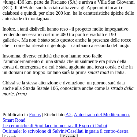
«lunga 436 km, parte da Fisciano (SA) e arriva a Villa San Giovanni
(RC). Il 50% del suo tracciato attraversa gli Appennini lucani e
calabresi e quindi, per oltre 200 km, ha le caratteristiche tipiche delle
autostrade di montagna».
Inoltre, i tanti dislivelli hanno reso «il progetto molto impegnativo,
rendendo necessario costruire 480 tra ponti e viadotti e 190
gallerie». Ma non è stato solo questo: anche la presenza delle rocce
che – come ha rilevato il geologo – cambiano a seconda del luogo.
Insomma, diverse criticità che non hanno reso facile
l’ammodernamento di una strada che inizialmente era priva della
corsia di emergenza e a cui è stata aggiunta una terza corsia e che in
un domani non troppo lontano sarà la prima
smart road
in Italia.
Chissà se la stessa attenzione e rivoluzione, un giorno, sarà data
anche alla Strada Statale 106, conosciuta anche come la
strada della
morte
.
(rrm)
Pubblicato in
Focus
|
Etichettato
A2
,
Autostrada del Mediterraneo
,
Smart Road
Navigazione
Le ceramiche di Squillace in mostra all’Expo di Dubai
Quirinale: lo scivolone di Salvini/Casellati inguaia il centro-destra
articoli