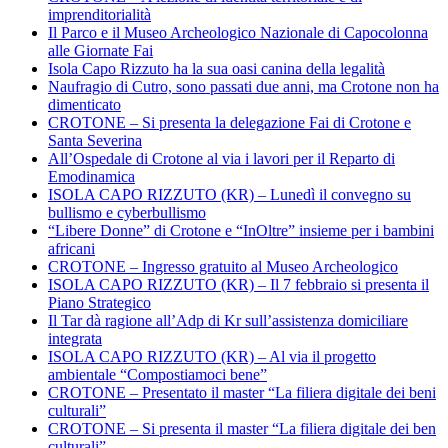
imprenditorialità
Il Parco e il Museo Archeologico Nazionale di Capocolonna
alle Giornate Fai
Isola Capo Rizzuto ha la sua oasi canina della legalità
Naufragio di Cutro, sono passati due anni, ma Crotone non ha
dimenticato
CROTONE – Si presenta la delegazione Fai di Crotone e
Santa Severina
All’Ospedale di Crotone al via i lavori per il Reparto di
Emodinamica
ISOLA CAPO RIZZUTO (KR) – Lunedì il convegno su
bullismo e cyberbullismo
“Libere Donne” di Crotone e “InOltre” insieme per i bambini
africani
CROTONE – Ingresso gratuito al Museo Archeologico
ISOLA CAPO RIZZUTO (KR) – Il 7 febbraio si presenta il
Piano Strategico
Il Tar dà ragione all’Adp di Kr sull’assistenza domiciliare
integrata
ISOLA CAPO RIZZUTO (KR) – Al via il progetto
ambientale “Compostiamoci bene”
CROTONE – Presentato il master “La filiera digitale dei beni
culturali”
CROTONE – Si presenta il master “La filiera digitale dei ben
culturali”