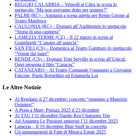
REGGIO CALABRIA – Venerdì al Cilea in scena lo
spettacolo “Ma non avevamo detto per sempre?”
PALMI (RC) – Applausi a scena aperta per Remo Girone al
Teatro Manfroce
CAULONIA (RC) – Domani all’Auditorium lo spettacolo
“Storia di una capinera”
LAMEZIA TERME (CZ) – Il 22 marzo in scena al
Grandinetti “L’anatra all’arancia”
SAN FILI (CS) – Domenica al Teatro Gambaro lo spettacolo
“Venuti dal mare”
RENDE (CS) – Domani Toni Servillo in scena all’Unical.
Oggi presenta il film “Caracas”
CATANZARO – Al Teatro Comunale l’omaggio a Giovanni
Falcone, Paolo Borsellino ed Emanuela Loi
Le Altre Notizie
Al Rendano il 27 dicembre: concerto “omaggio a Maurizio
Quintieri”
A Praja a Mare: Prajazz 2025 il 23 dicembre
Al TAU l’11 dicembre Danilo Rea Chansons Trio
Ad Amantea Le Passioni amorose l’11 dicembre 2025
Lamezia – Il 19 dicembre Blue Stuff in concerto
Gli appuntamenti di Fatti di Musica Estate 2025