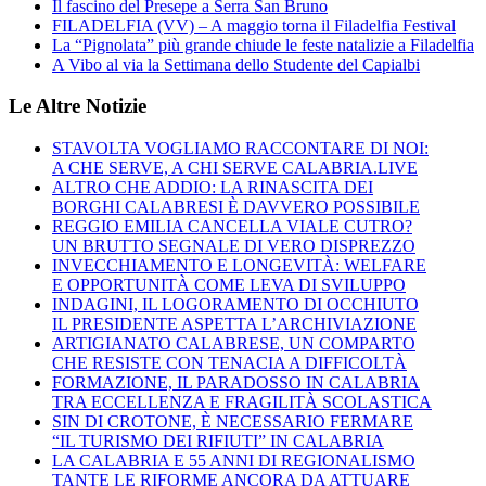
Il fascino del Presepe a Serra San Bruno
FILADELFIA (VV) – A maggio torna il Filadelfia Festival
La “Pignolata” più grande chiude le feste natalizie a Filadelfia
A Vibo al via la Settimana dello Studente del Capialbi
Le Altre Notizie
STAVOLTA VOGLIAMO RACCONTARE DI NOI:
A CHE SERVE, A CHI SERVE CALABRIA.LIVE
ALTRO CHE ADDIO: LA RINASCITA DEI
BORGHI CALABRESI È DAVVERO POSSIBILE
REGGIO EMILIA CANCELLA VIALE CUTRO?
UN BRUTTO SEGNALE DI VERO DISPREZZO
INVECCHIAMENTO E LONGEVITÀ: WELFARE
E OPPORTUNITÀ COME LEVA DI SVILUPPO
INDAGINI, IL LOGORAMENTO DI OCCHIUTO
IL PRESIDENTE ASPETTA L’ARCHIVIAZIONE
ARTIGIANATO CALABRESE, UN COMPARTO
CHE RESISTE CON TENACIA A DIFFICOLTÀ
FORMAZIONE, IL PARADOSSO IN CALABRIA
TRA ECCELLENZA E FRAGILITÀ SCOLASTICA
SIN DI CROTONE, È NECESSARIO FERMARE
“IL TURISMO DEI RIFIUTI” IN CALABRIA
LA CALABRIA E 55 ANNI DI REGIONALISMO
TANTE LE RIFORME ANCORA DA ATTUARE