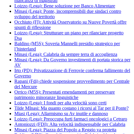
mancanza di magistrati
Loizzo (Lega): Bene soluzione per Banco Alimentare
Minasi (Lega): Ponte, incomprensibili due sindaci contro
sviluppo del territorio
Occhiuto (FI): Attività Osservatorio su Nuove Povertà offre
spunti di riflessione
Loizzo (Lega): Strutturare un piano per rilanciare progetto
Dsa
Baldino (M5S): Soveria Mannelli presidio strategico per
l’hinterland
Minasi (Lega): Calabria da sempre terra di accoglienza
Minasi (Lega): Da Governo investimenti di portata storica per
AV
Irto (PD): Privatizzazione di Ferrovie conferma fallimento del
Governo
Rapani (Fdi) chiede sospensione provvedimento per Centrale
del Mercure
Orrico (M5S): Presentati emendamenti per preservare
patrimonio minoranze linguistiche
Loizzo (Lega): I fondi per alta velocità sono certi
Tilde MInasi: Ma quanto costano i ricorsi al Tar per il Ponte?
Miasi (Lega): Allarmismo su Av inutile e dannoso
Loizzo (Lega): Preoccupa furti farmaci oncologici a Cetraro
Antoniozzi (FDI): Alta velocità indispensabile per Calabria
Minasi (Lega): Piazza del Popolo a Reggio va protetta