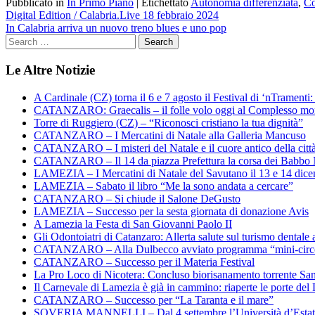
Pubblicato in
In Primo Piano
|
Etichettato
Autonomia differenziata
,
Co
Navigazione
Digital Edition / Calabria.Live 18 febbraio 2024
In Calabria arriva un nuovo treno blues e uno pop
articoli
Le Altre Notizie
A Cardinale (CZ) torna il 6 e 7 agosto il Festival di ‘nTramenti: 
CATANZARO: Graecalis – il folle volo oggi al Complesso m
Torre di Ruggiero (CZ) – “Riconosci cristiano la tua dignità”
CATANZARO – I Mercatini di Natale alla Galleria Mancuso
CATANZARO – I misteri del Natale e il cuore antico della citt
CATANZARO – Il 14 da piazza Prefettura la corsa dei Babbo 
LAMEZIA – I Mercatini di Natale del Savutano il 13 e 14 dic
LAMEZIA – Sabato il libro “Me la sono andata a cercare”
CATANZARO – Si chiude il Salone DeGusto
LAMEZIA – Successo per la sesta giornata di donazione Avis
A Lamezia la Festa di San Giovanni Paolo II
Gli Odontoiatri di Catanzaro: Allerta salute sul turismo dentale a
CATANZARO – Alla Dulbecco avviato programma “mini-circol
CATANZARO – Successo per il Materia Festival
La Pro Loco di Nicotera: Concluso biorisanamento torrente Sa
Il Carnevale di Lamezia è già in cammino: riaperte le porte del 
CATANZARO – Successo per “La Taranta e il mare”
SOVERIA MANNELLI – Dal 4 settembre l’Università d’Estate 