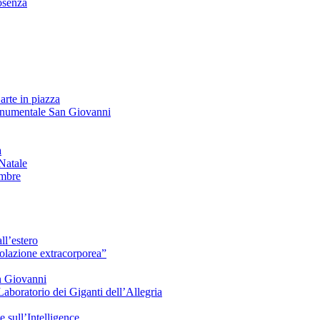
senza
arte in piazza
onumentale San Giovanni
à
Natale
embre
ll’estero
azione extracorporea”
n Giovanni
Laboratorio dei Giganti dell’Allegria
sull’Intelligence