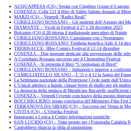
ACQUAPPESA (CS) / Serata con Cinghios Group il 6 agosto
COSENZA: Cella 121 il libro di Attilio Sabato domani al Mus
MARZI (CS) – Venerdì “Radici Reali”
CORIGLIANO ROSSANO – Gli studenti dell’Agrario del Majo
DIAMANTE – Vicoli in Festival il 27 e 28 dicembre 2025
Belcastro (CS) il 28 ritorna il tradizionale mercatino di Natale
CORIGLIANO-ROSSANO: Capodanno con i Negramaro
CORIGLIANO-ROSSANO: Tombola benefica Aido il 14 dic
TREBISACCE: 3Bee Comics Festival il 12-14 dicembre
COSENZA – Due giornate dedicate alla prevenzione delle infez
A Corigliano Rossano successo per il Clementina Festival
COSENZA – Si presenta il libro “L’orologiaio di Brest”
CORIGLIANO ROSSANO – Istituzioni e imprese a confronto su
CAMIGLIATELLO SILANO – L’11 e il 12 la Sagra del Fung
La Settimana nazionale della Protezione Civile parte dall’Unica
L’Unical aderisce a Iupals: cinque borse di studio per gli student
La denuncia della sindaca di Mendicino Bucarelli: nsufficiente r
COSENZA – Venerdì l’evento conclusivo della mostra itineran
BOCCHIGLIERO: serata conclusiva del Memories Film Fest 
TERRANOVA DA SIBARI (CS) – Successo per Vespa in Mo
CIVITA (CS) – L’Onirika Festival
Inaugurato a Lorica il Centro informazioni turistiche
SAN LUCIDO (CS) – Tutto pronto per i Fotografia Calabria Fe
Castrolibero rilancia la sfida al randagismo