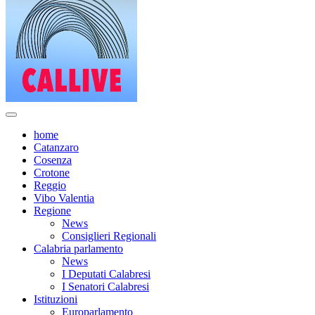
home
Catanzaro
Cosenza
Crotone
Reggio
Vibo Valentia
Regione
News
Consiglieri Regionali
Calabria parlamento
News
I Deputati Calabresi
I Senatori Calabresi
Istituzioni
Europarlamento