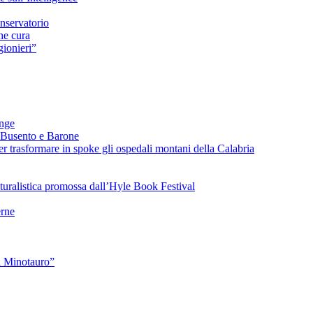
nservatorio
he cura
ionieri”
ange
 Busento e Barone
 trasformare in spoke gli ospedali montani della Calabria
turalistica promossa dall’Hyle Book Festival
rne
l Minotauro”