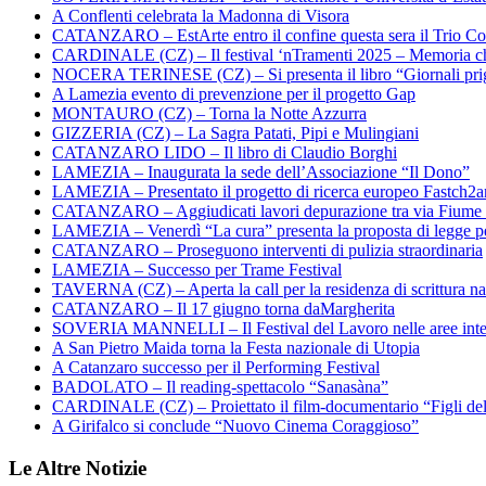
A Conflenti celebrata la Madonna di Visora
CATANZARO – EstArte entro il confine questa sera il Trio Co
CARDINALE (CZ) – Il festival ‘nTramenti 2025 – Memoria c
NOCERA TERINESE (CZ) – Si presenta il libro “Giornali prig
A Lamezia evento di prevenzione per il progetto Gap
MONTAURO (CZ) – Torna la Notte Azzurra
GIZZERIA (CZ) – La Sagra Patati, Pipi e Mulingiani
CATANZARO LIDO – Il libro di Claudio Borghi
LAMEZIA – Inaugurata la sede dell’Associazione “Il Dono”
LAMEZIA – Presentato il progetto di ricerca europeo Fastch2
CATANZARO – Aggiudicati lavori depurazione tra via Fiume
LAMEZIA – Venerdì “La cura” presenta la proposta di legge per
CATANZARO – Proseguono interventi di pulizia straordinaria
LAMEZIA – Successo per Trame Festival
TAVERNA (CZ) – Aperta la call per la residenza di scrittura na
CATANZARO – Il 17 giugno torna daMargherita
SOVERIA MANNELLI – Il Festival del Lavoro nelle aree inte
A San Pietro Maida torna la Festa nazionale di Utopia
A Catanzaro successo per il Performing Festival
BADOLATO – Il reading-spettacolo “Sanasàna”
CARDINALE (CZ) – Proiettato il film-documentario “Figli de
A Girifalco si conclude “Nuovo Cinema Coraggioso”
Le Altre Notizie