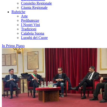
Consiglio Regionale
Giunta Regionale
Rubriche
Arte
Prelibatezze
I Nostri Vini
Tradizioni
Calabria Suona
Luoghi del Cuore
In Primo Piano