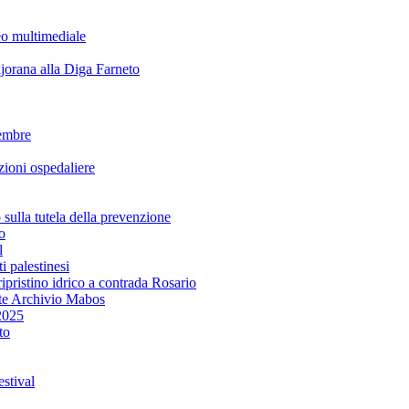
eo multimediale
rana alla Diga Farneto
embre
ioni ospedaliere
lla tutela della prevenzione
o
l
i palestinesi
ipristino idrico a contrada Rosario
te Archivio Mabos
2025
to
stival