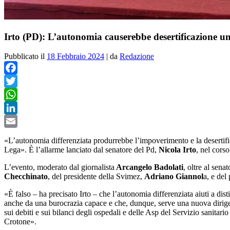
Irto (PD): L’autonomia causerebbe desertificazione 
Pubblicato il
18 Febbraio 2024
|
da
Redazione
Facebook
Twitter
WhatsApp
LinkedIn
Email
«L’autonomia differenziata produrrebbe l’impoverimento e la deserti
Lega». È l’allarme lanciato dal senatore del Pd,
Nicola Irto
, nel cors
L’evento, moderato dal giornalista
Arcangelo Badolati
, oltre al sen
Checchinato
, del presidente della Svimez,
Adriano Giannol
a, e del
«È falso – ha precisato Irto – che l’autonomia differenziata aiuti a dis
anche da una burocrazia capace e che, dunque, serve una nuova dirigen
sui debiti e sui bilanci degli ospedali e delle Asp del Servizio sanitar
Crotone».