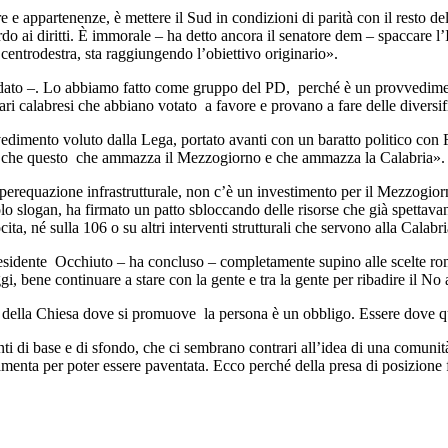
iere e appartenenze, è mettere il Sud in condizioni di parità con il rest
ardo ai diritti. È immorale – ha detto ancora il senatore dem – spaccare l’
i centrodestra, sta raggiungendo l’obiettivo originario».
dato –. Lo abbiamo fatto come gruppo del PD, perché è un provvedimento
tari calabresi che abbiano votato a favore e provano a fare delle divers
dimento voluto dalla Lega, portato avanti con un baratto politico con Frat
L che questo che ammazza il Mezzogiorno e che ammazza la Calabria».
 perequazione infrastrutturale, non c’è un investimento per il Mezzogio
olo slogan, ha firmato un patto sbloccando delle risorse che già spettava
a, né sulla 106 o su altri interventi strutturali che servono alla Calabri
dente Occhiuto – ha concluso – completamente supino alle scelte roman
i, bene continuare a stare con la gente e tra la gente per ribadire il No
 della Chiesa dove si promuove la persona è un obbligo. Essere dove qu
ti di base e di sfondo, che ci sembrano contrari all’idea di una comun
ta per poter essere paventata. Ecco perché della presa di posizione for