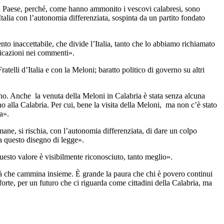
o del Paese, perché, come hanno ammonito i vescovi calabresi, sono
Italia con l’autonomia differenziata, sospinta da un partito fondato
 inaccettabile, che divide l’Italia, tanto che lo abbiamo richiamato
ificazioni nei commenti».
elli d’Italia e con la Meloni; baratto politico di governo su altri
rno. Anche la venuta della Meloni in Calabria è stata senza alcuna
no alla Calabria. Per cui, bene la visita della Meloni, ma non c’è stato
a».
e, si rischia, con l’autonomia differenziata, di dare un colpo
 a questo disegno di legge».
esto valore è visibilmente riconosciuto, tanto meglio».
ità che cammina insieme. È grande la paura che chi è povero continui
te, per un futuro che ci riguarda come cittadini della Calabria, ma