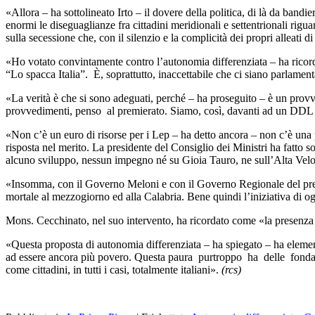
«Allora – ha sottolineato Irto – il dovere della politica, di là da band
enormi le diseguaglianze fra cittadini meridionali e settentrionali rigu
sulla secessione che, con il silenzio e la complicità dei propri alleati d
«Ho votato convintamente contro l’autonomia differenziata – ha ricor
“Lo spacca Italia”. È, soprattutto, inaccettabile che ci siano parlamen
«La verità è che si sono adeguati, perché – ha proseguito – è un provve
provvedimenti, penso al premierato. Siamo, così, davanti ad un DD
«Non c’è un euro di risorse per i Lep – ha detto ancora – non c’è una
risposta nel merito. La presidente del Consiglio dei Ministri ha fatto s
alcuno sviluppo, nessun impegno né su Gioia Tauro, ne sull’Alta Velocit
«Insomma, con il Governo Meloni e con il Governo Regionale del presi
mortale al mezzogiorno ed alla Calabria. Bene quindi l’iniziativa di ogg
Mons. Cecchinato, nel suo intervento, ha ricordato come «la presenza
«Questa proposta di autonomia differenziata – ha spiegato – ha elemen
ad essere ancora più povero. Questa paura purtroppo ha delle fondamen
come cittadini, in tutti i casi, totalmente italiani».
(rcs)