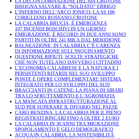
LA DECONTAMINAZIONE DEL SIN CROTONE
BISOGNA SALVARE IL “SOLDATO” ERRIGO
L’INFERNO DELL’ARCO JONICO: LA SS 106
CORIGLIANO ROSSANO-CROTONE
LA CALABRIA BRUCIA, È EMERGENZA
107 INCENDI BOSCHIVI IN UN GIORNO
EMIGRAZIONE, È RECORD: IN DUE ANNI SONO
PARTITI IN OLTRE 241 MILA DAL MERIDIONE
BALNEAZIONE, IN CALABRIA C’È CARENZA
DI INFORMAZIONE SULL’INQUINAMENTO
QUESTIONE RIFIUTI, SCELTE STRATEGICHE
CHE NON TUTELANO DAVVERO I CITTADINI
L’ECONOMIA CALABRESE E LA NATURA E I
PERSISTENTI RITARDI NEL SUO SVILUPPO
PONTE E OPERE COMPLEMENTARI: SISTEMA
INTEGRATO PER LO SVILUPPO DEL SUD
BRACCIANTI IN CATENE: LA PIANA DI SIBARI
TRA LO SFRUTTAMENTO E L’AGROMAFIA
LA MANCATA INFRASTRUTTURAZIONE AL
SUD PER SUPERARE IL DIVARIO NEL PAESE
CARO BENZINA, LA CALABRIA PER IL PIENO
REGISTRATI RINCARI FINO A OLTRE 2 EURO
LA CALABRIA IN 30 ANNI TRA MIGRAZIONE
SPOPOLAMENTO E GELO DEMOGRAFICO
ACQUA IN CALABRIA: LA SOSTENIBILITÀ