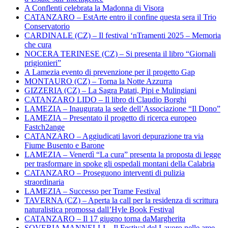
A Conflenti celebrata la Madonna di Visora
CATANZARO – EstArte entro il confine questa sera il Trio
Conservatorio
CARDINALE (CZ) – Il festival ‘nTramenti 2025 – Memoria
che cura
NOCERA TERINESE (CZ) – Si presenta il libro “Giornali
prigionieri”
A Lamezia evento di prevenzione per il progetto Gap
MONTAURO (CZ) – Torna la Notte Azzurra
GIZZERIA (CZ) – La Sagra Patati, Pipi e Mulingiani
CATANZARO LIDO – Il libro di Claudio Borghi
LAMEZIA – Inaugurata la sede dell’Associazione “Il Dono”
LAMEZIA – Presentato il progetto di ricerca europeo
Fastch2ange
CATANZARO – Aggiudicati lavori depurazione tra via
Fiume Busento e Barone
LAMEZIA – Venerdì “La cura” presenta la proposta di legge
per trasformare in spoke gli ospedali montani della Calabria
CATANZARO – Proseguono interventi di pulizia
straordinaria
LAMEZIA – Successo per Trame Festival
TAVERNA (CZ) – Aperta la call per la residenza di scrittura
naturalistica promossa dall’Hyle Book Festival
CATANZARO – Il 17 giugno torna daMargherita
SOVERIA MANNELLI – Il Festival del Lavoro nelle aree