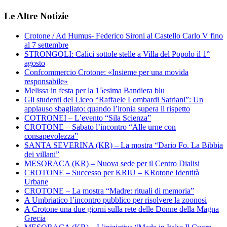
Le Altre Notizie
Crotone / Ad Humus- Federico Sironi al Castello Carlo V fino
al 7 settembre
STRONGOLI: Calici sottole stelle a Villa del Popolo il 1°
agosto
Confcommercio Crotone: «Insieme per una movida
responsabile»
Melissa in festa per la 15esima Bandiera blu
Gli studenti del Liceo “Raffaele Lombardi Satriani”: Un
applauso sbagliato: quando l’ironia supera il rispetto
COTRONEI – L’evento “Sila Scienza”
CROTONE – Sabato l’incontro “Alle urne con
consapevolezza”
SANTA SEVERINA (KR) – La mostra “Dario Fo. La Bibbia
dei villani”
MESORACA (KR) – Nuova sede per il Centro Dialisi
CROTONE – Successo per KRIU – KRotone Identità
Urbane
CROTONE – La mostra “Madre: rituali di memoria”
A Umbriatico l’incontro pubblico per risolvere la zoonosi
A Crotone una due giorni sulla rete delle Donne della Magna
Grecia