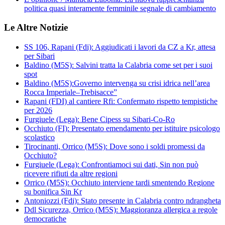
politica quasi interamente femminile segnale di cambiamento
Le Altre Notizie
SS 106, Rapani (Fdi): Aggiudicati i lavori da CZ a Kr, attesa
per Sibari
Baldino (M5S): Salvini tratta la Calabria come set per i suoi
spot
Baldino (M5S):Governo intervenga su crisi idrica nell’area
Rocca Imperiale–Trebisacce”
Rapani (FDI) al cantiere Rfi: Confermato rispetto tempistiche
per 2026
Furgiuele (Lega): Bene Cipess su Sibari-Co-Ro
Occhiuto (FI): Presentato emendamento per istituire psicologo
scolastico
Tirocinanti, Orrico (M5S): Dove sono i soldi promessi da
Occhiuto?
Furgiuele (Lega): Confrontiamoci sui dati, Sin non può
ricevere rifiuti da altre regioni
Orrico (M5S): Occhiuto interviene tardi smentendo Regione
su bonifica Sin Kr
Antoniozzi (Fdi): Stato presente in Calabria contro ndrangheta
Ddl Sicurezza, Orrico (M5S): Maggioranza allergica a regole
democratiche