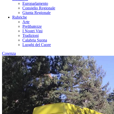
Europarlamento
Consiglio Regionale
Giunta Regionale
Rubriche
Arte
Prelibatezze
I Nostri Vini
Tradizioni
Calabria Suona
Luoghi del Cuore
Cosenza