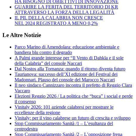
HA BISOGNO DI OBIETTIVI DI INNOVAZIONE
GUARIRE LA FERITA DEL TERRITORIO DI KR
ATTRAVERSO LA FORZA DELLA LEGALITÀ
IL PIL DELLA CALABRIA NON CRESCE
NEL 2024 REGISTRATO A MENO 0,2%
Le Altre Notizie
Parco Marino di Amendolara: educazione ambientale e
bandiera blu contro il degrado
A Palmi grande interesse per “Il Vento di Dahkla e il sole
della Calabria” del console Naccari
Dal Nostos alla Tornanza: quando il ritorno diventa futuro
Taurianova: successo dell’XI edizione del Festival dei
Madonnari. Plauso del console del Marocco Naccari
Il neo sindaco Cannizzaro incontra il prefetto di Reggio Clara
Vaccaro
Elezioni Reggio 2026 / La politica che “buca” i social e perde
il consenso
Vinitaly 2026: 101 aziende calabresi per mostrare le
eccellenze della regione
Vinitaly: per il vino calabrese un futuro di crescita e sviluppo
Stop Commissariamento Sanità /1 – L’esultanza del
centrodestra
Stop Commissariamento Sanità /2 – L’opposizione frena