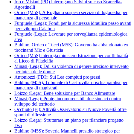
Irto e Misiani (PD) interrogano Salvini su caso Scarcella-
Agostinelli
Orrico (M5S): A Rogliano sospeso servizio di logopedia per
mancanza di personale
Furgiuele (Lega): Fondi per la sicurezza idraulica passo avanti
per sviluppo Calabria
Furgiuele (Lega): Lavorare per sorveglianza epidemiologica
area
Baldino, Orrico e Tucci (M5S): Governo ha abbandonato ex
tirocinanti Mic e Giustizia
Orrico (M5S) interroga ministero Istruzione per conflittualità
al Liceo di Filadelfia
Minasi (Lega): Ddl su violenza di genere prezioso intervento
per tutela delle donne
Antoniozzi (FDI): Sui Lea compiuti progressi
Baldino (M5S): Tribunale di Castrovillari rischia paralisi per
mancanza di magistrati
Loizzo (Lega): Bene soluzione per Banco Alimentare
Minasi (Lega): Ponte, incomprensibili due sindaci contro
sviluppo del territorio
Occhiuto (FI): Attività Osservatorio su Nuove Povertà offre
spunti di riflessione
Loizzo (Lega): Strutturare un piano per rilanciare progetto
Dsa
Baldino (M5S): Soveria Mannelli presidio strategico per