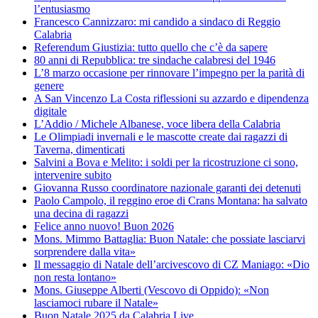
l’entusiasmo
Francesco Cannizzaro: mi candido a sindaco di Reggio
Calabria
Referendum Giustizia: tutto quello che c’è da sapere
80 anni di Repubblica: tre sindache calabresi del 1946
L’8 marzo occasione per rinnovare l’impegno per la parità di
genere
A San Vincenzo La Costa riflessioni su azzardo e dipendenza
digitale
L’Addio / Michele Albanese, voce libera della Calabria
Le Olimpiadi invernali e le mascotte create dai ragazzi di
Taverna, dimenticati
Salvini a Bova e Melito: i soldi per la ricostruzione ci sono,
intervenire subito
Giovanna Russo coordinatore nazionale garanti dei detenuti
Paolo Campolo, il reggino eroe di Crans Montana: ha salvato
una decina di ragazzi
Felice anno nuovo! Buon 2026
Mons. Mimmo Battaglia: Buon Natale: che possiate lasciarvi
sorprendere dalla vita»
Il messaggio di Natale dell’arcivescovo di CZ Maniago: «Dio
non resta lontano»
Mons. Giuseppe Alberti (Vescovo di Oppido): «Non
lasciamoci rubare il Natale»
Buon Natale 2025 da Calabria.Live