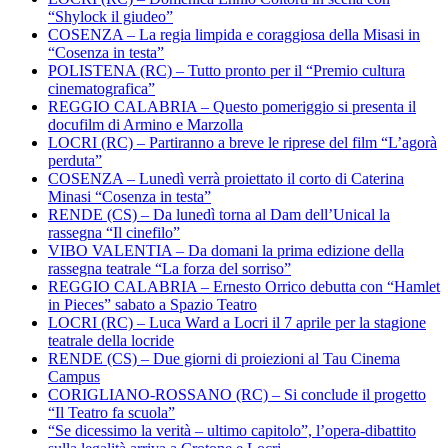
“Shylock il giudeo”
COSENZA – La regia limpida e coraggiosa della Misasi in
“Cosenza in testa”
POLISTENA (RC) – Tutto pronto per il “Premio cultura
cinematografica”
REGGIO CALABRIA – Questo pomeriggio si presenta il
docufilm di Armino e Marzolla
LOCRI (RC) – Partiranno a breve le riprese del film “L’agorà
perduta”
COSENZA – Lunedì verrà proiettato il corto di Caterina
Minasi “Cosenza in testa”
RENDE (CS) – Da lunedì torna al Dam dell’Unical la
rassegna “Il cinefilo”
VIBO VALENTIA – Da domani la prima edizione della
rassegna teatrale “La forza del sorriso”
REGGIO CALABRIA – Ernesto Orrico debutta con “Hamlet
in Pieces” sabato a Spazio Teatro
LOCRI (RC) – Luca Ward a Locri il 7 aprile per la stagione
teatrale della locride
RENDE (CS) – Due giorni di proiezioni al Tau Cinema
Campus
CORIGLIANO-ROSSANO (RC) – Si conclude il progetto
“Il Teatro fa scuola”
“Se dicessimo la verità – ultimo capitolo”, l’opera-dibattito