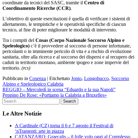
coordinate da tecnici del SASC, tramite il
Centro di
Coordinamento Ricerche (CCR)
.
L’obiettivo di queste esercitazioni è quella di verificare i sistemi di
allertamento, le tempistiche e le operatività specifiche di ciascun
tecnico, al fine di poter migliorare le modalità di intervento.
Tra i compiti del
Cnsas (Corpo Nazionale Soccorso Alpino e
Speleologico)
c’è il provvedere al soccorso di persone infortunate,
pericolanti o in imminente pericolo di vita e a rischio di evoluzione
sanitaria, oltre alla ricerca e al soccorso dei dispersi e al recupero dei
caduti in territorio montano, ambiente ipogeo e zone impervie del
territorio.
(rcs)
Pubblicato in
Cosenza
|
Etichettato
Jonio
,
Longobucco
,
Soccorso
Alpino e Speleologico Calabria
Navigazione
REGGIO – Mercoledì in scena “Eduardo e la sua Napoli”
Peppino De Rose: «Portiamo la Calabria a Bruxelles»
articoli
Le Altre Notizie
A Cardinale (CZ) torna il 6 e 7 agosto il Festival di
‘nTramenti: arte in piazza
CATANZARO: Graecalis – il folle volo oggi al Complesso