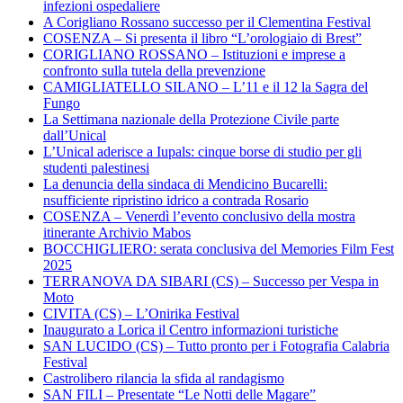
infezioni ospedaliere
A Corigliano Rossano successo per il Clementina Festival
COSENZA – Si presenta il libro “L’orologiaio di Brest”
CORIGLIANO ROSSANO – Istituzioni e imprese a
confronto sulla tutela della prevenzione
CAMIGLIATELLO SILANO – L’11 e il 12 la Sagra del
Fungo
La Settimana nazionale della Protezione Civile parte
dall’Unical
L’Unical aderisce a Iupals: cinque borse di studio per gli
studenti palestinesi
La denuncia della sindaca di Mendicino Bucarelli:
nsufficiente ripristino idrico a contrada Rosario
COSENZA – Venerdì l’evento conclusivo della mostra
itinerante Archivio Mabos
BOCCHIGLIERO: serata conclusiva del Memories Film Fest
2025
TERRANOVA DA SIBARI (CS) – Successo per Vespa in
Moto
CIVITA (CS) – L’Onirika Festival
Inaugurato a Lorica il Centro informazioni turistiche
SAN LUCIDO (CS) – Tutto pronto per i Fotografia Calabria
Festival
Castrolibero rilancia la sfida al randagismo
SAN FILI – Presentate “Le Notti delle Magare”