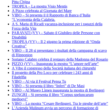
Pitta Chjina
TROPEA – La mostra Visio Mentis
A Pizzo celebrata al Giornata del Mare
VIBO – Si presenta il il Rapporto di Banca d’Italia
“L’economia della Calabria.
A S. Maria di Ricadi vacanza-inclusione per i ragazzi della
Forza della Vita
PARAVATI (VV) – Sabato il Giubileo delle Persone con
Disabilità
TROPEA (VV) – Il 2 giugno la prima edizione di “Onda
Creativa”
VIBO – Il 28 si presentano i risultati della campagna di scavo
di Hipponion
Soriano Calabro celebra il restauro della Madonna del Rosario
PIZZO (VV) – Inaugurata la mostra “L’amore nell’arte”
A Vibo il congresso della Società italiana dei chirurghi
Il progetto della Pro Loco per celebrare i 243 anni di
Filadelfia
VIBO – Al via il Festival Pensa Tu
VIBO – Si presenta il libro “Inferi” di De Masi
VIBO – Al Museo Lìmen inaugurata la mostra di Berlingeri
ZUNGRI – Si presenta il libro “Corpus speluncarum
medioevi”
VIBO – La mostra “Cesare Berlingeri. Tra le pieghe dell’arte”
L’Azienda Mulinum avvia un percorso di formazione di