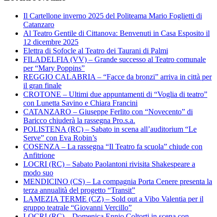
Il Cartellone inverno 2025 del Politeama Mario Foglietti di
Catanzaro
Al Teatro Gentile di Cittanova: Benvenuti in Casa Esposito il
12 dicembre 2025
Elettra di Sofocle al Teatro dei Taurani di Palmi
FILADELFIA (VV) – Grande successo al Teatro comunale
per “Mary Poppins”
REGGIO CALABRIA – “Facce da bronzi” arriva in città per
il gran finale
CROTONE – Ultimi due appuntamenti di “Voglia di teatro”
con Lunetta Savino e Chiara Francini
CATANZARO – Giuseppe Ferlito con “Novecento” di
Baricco chiuderà la rassegna Pro.s.a.
POLISTENA (RC) – Sabato in scena all’auditorium “Le
Serve” con Eva Robin’s
COSENZA – La rassegna “Il Teatro fa scuola” chiude con
Anfitrione
LOCRI (RC) – Sabato Paolantoni rivisita Shakespeare a
modo suo
MENDICINO (CS) – La compagnia Porta Cenere presenta la
terza annualità del progetto “Transit”
LAMEZIA TERME (CZ) – Sold out a Vibo Valentia per il
gruppo teatrale “Giovanni Vercillo”
LOCRI (RC) – Domenica Ennio Coltorti in scena con