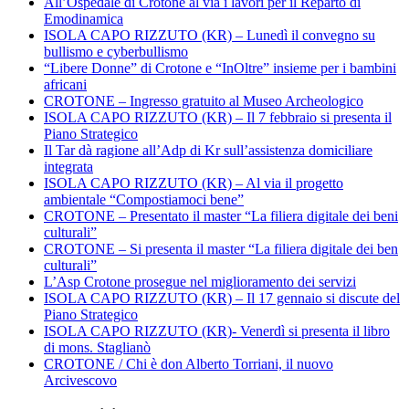
All’Ospedale di Crotone al via i lavori per il Reparto di
Emodinamica
ISOLA CAPO RIZZUTO (KR) – Lunedì il convegno su
bullismo e cyberbullismo
“Libere Donne” di Crotone e “InOltre” insieme per i bambini
africani
CROTONE – Ingresso gratuito al Museo Archeologico
ISOLA CAPO RIZZUTO (KR) – Il 7 febbraio si presenta il
Piano Strategico
Il Tar dà ragione all’Adp di Kr sull’assistenza domiciliare
integrata
ISOLA CAPO RIZZUTO (KR) – Al via il progetto
ambientale “Compostiamoci bene”
CROTONE – Presentato il master “La filiera digitale dei beni
culturali”
CROTONE – Si presenta il master “La filiera digitale dei ben
culturali”
L’Asp Crotone prosegue nel miglioramento dei servizi
ISOLA CAPO RIZZUTO (KR) – Il 17 gennaio si discute del
Piano Strategico
ISOLA CAPO RIZZUTO (KR)- Venerdì si presenta il libro
di mons. Staglianò
CROTONE / Chi è don Alberto Torriani, il nuovo
Arcivescovo