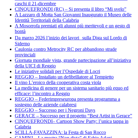
caschi il 21-dicembre
CINQUEFRONDI (RC) – Si presenta il libro “Mi svelo”
A Lazzaro di Motta San Giovanni Inaugurato il Museo delle
Identità Territoriali della Calabria
A Mosorrofa premiati gli alunni più meritevoli e un gesto di
bontà
Da marzo 2026 l’inizio dei lavori sulla Diga sul Lordo di
Siderno
Caulonia contro Metrocity RC per abbandono strade
provinciali
Giornata mondiale vista, grande partecipazione all’iniziativa
della UICI di Reggio
Le iniziative solidali per l’Ospedale di Locri
REGGIO – Installato un defibrillatore al Tempietto
Il vino L’eroico della cooperativa costa viola
La medicina di genere per un sistema sanitario più equo ed
efficace: l’incontro a Reggio
REGGIO – Federimpreseuropa presenta programma a
sostegno delle aziende calabresi
REGGIO – Successo per i Negroni Days
GERACE – Successo per il progetto “Best Artist in Gerace”
CINQUEFRONDI– Cartoon Show Party: l’unica tappa in
Calabria
SCILLA-FAVAZZINA: la Festa di San Rocco
CAMINI – La mostra “Non dista” di Fabio Adani