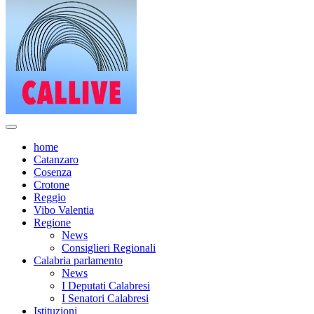
home
Catanzaro
Cosenza
Crotone
Reggio
Vibo Valentia
Regione
News
Consiglieri Regionali
Calabria parlamento
News
I Deputati Calabresi
I Senatori Calabresi
Istituzioni