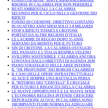
FONDI COESIONE, SERVE RIPROGRAMMARE
RISORSE IN CALABRIA PER NON PERDERLE
REATI AMBIENTALI, LA CALABRIA
SECONDA PER IL CICLO NELLA GESTIONE DEI
RIFIUTI
FONDO DI COESIONE, OBIETTIVO LONTANO
IN QUATTRO ANNI SPESI SOLO 2,8 MILIARDI
STOP A RIFIUTI TOSSICI A CROTONE
PORTATI DA ALTRE REGIONI D’ITALIA
LE LACRIME DI REGGIO DOPO 55 ANNI
SERVANO DA MONITO PER IL FUTURO
SIN DI CROTONE, LA CALABRIA OSTAGGIO
DEL PASSATO E L’ITALIA RESPIRA VELENO
SVILUPPO SOSTENIBILE, CALABRIA ANCORA
LONTANA DAGLI OBIETTIVI DI AGENDA 2030
PIANO STRATEGICO DELLE AREE INTERNE
IL “DE PROFUNDIS” DEI BORGHI CALABRESI
IL CASO DELLE OPERE INFRASTRUTTURALI
AL SUD È SEMPRE UNA BATTAGLIA PERSA
IL “RITORNO DEI “CERVELLI” È CRUCIALE
PER FUTURO E RINASCITA DELLA CALABRIA
LE NUOVE OPPORTUNITÀ E LE NUOVE SFIDE
L’ECONOMIA REGGINA INTENDE CRESCERE
DEPURAZIONE ACQUE: IN CALABRIA SONO
188 IMPIANTI FUORI NORMA DA ADEGUARE