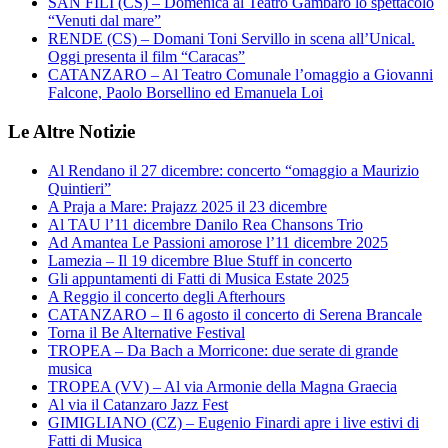
SAN FILI (CS) – Domenica al Teatro Gambaro lo spettacolo
“Venuti dal mare”
RENDE (CS) – Domani Toni Servillo in scena all’Unical.
Oggi presenta il film “Caracas”
CATANZARO – Al Teatro Comunale l’omaggio a Giovanni
Falcone, Paolo Borsellino ed Emanuela Loi
Le Altre Notizie
Al Rendano il 27 dicembre: concerto “omaggio a Maurizio
Quintieri”
A Praja a Mare: Prajazz 2025 il 23 dicembre
Al TAU l’11 dicembre Danilo Rea Chansons Trio
Ad Amantea Le Passioni amorose l’11 dicembre 2025
Lamezia – Il 19 dicembre Blue Stuff in concerto
Gli appuntamenti di Fatti di Musica Estate 2025
A Reggio il concerto degli Afterhours
CATANZARO – Il 6 agosto il concerto di Serena Brancale
Torna il Be Alternative Festival
TROPEA – Da Bach a Morricone: due serate di grande
musica
TROPEA (VV) – Al via Armonie della Magna Graecia
Al via il Catanzaro Jazz Fest
GIMIGLIANO (CZ) – Eugenio Finardi apre i live estivi di
Fatti di Musica