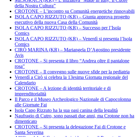
MESORACA (KR) – L’iniziativa “Made in Italy: Il Cuore
della Nostra Cultura”
CROTONE – L’incontro su Comunità energetiche rinnovabili
ISOLA CAPO RIZZUTO (KR) – Giunta approva progetto
esecutivo della nuova Casa della Comunità
ISOLA CAPO RIZZUTO (KR) – Successo per l’Isola
Comics
ISOLA CAPO RIZZUTO (KR) – Venerdì si presenta l’Isola
Comics
CIRÒ MARINA (KR) – Mariangela D’Agostino presidente
Avis
CROTONE – Si presenta il libro “Andrea oltre il pantalone
rosa”
CROTONE – Il convegno sulle nuove sfide per la pediatria
Venerdì a Cirò si celebra la 13esima Giornata regionale del
Calendario
CROTONE – A lezione di identità territoriale e di
imprenditorialità
Il Parco e il Museo Archeologico Nazionale di Capocolonna
alle Giornate Fai
Isola Capo Rizzuto ha la sua oasi canina della legalità
Naufragio di Cutro, sono passati due anni, ma Crotone non ha
dimenticato
CROTONE – Si presenta la delegazione Fai di Crotone e
Santa Severina