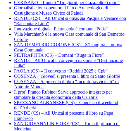
CERISANO – Lunedì “Tre giorni per Gaza: oltre i muri”
Giornalisti e tour operator al Parco Archeologico di
Castiglione e Museo Civico di Paludi
RENDE (CS) – All’Unical si omaggia Pasquale Versace con
“Raccontare Lino”
Innovazione digitale, Pietrapaola è comune “Polis”
Villa Marchianò è la nuova Casa comunale di San Demetrio
Corone
SAN DEMETRIO CORONE (CS) – S’inaugura la nuova
Casa Comunale
PIETRAFITTA (CS) – Domani “Ruga in Fiore”
RENDE – All’Unical il convegno nazionale “Destinazione
Italia”
PAOLA (CS) – Il convegno “Redditi 2025 e Cpb”
COSENZA – Giovedì si presenta il libro di Santo Gioffrè
COSENZA – Si presenta il libro “Incontri ravvicinati” di
Antonio Monda
Il prof. Franco Rubino: Serve approccio integrato per
stimolare la crescita economica della Calabria
SPEZZANO ALBANESE (CS) – Concluso il weekend
dell’Arberia
RENDE (CS) – All’Unical si presenta il libro su Papa
Francesco
SAN GIOVANNI IN FIORE (CS) – Torna il primario di
Medicina