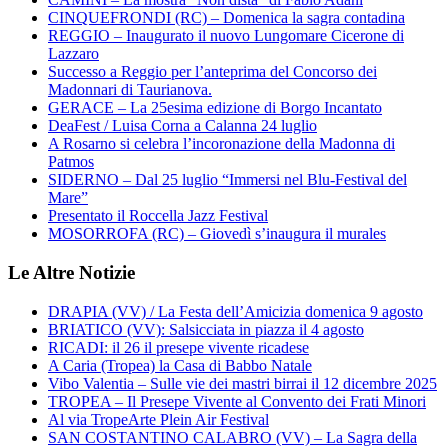
CINQUEFRONDI (RC) – Domenica la sagra contadina
REGGIO – Inaugurato il nuovo Lungomare Cicerone di
Lazzaro
Successo a Reggio per l’anteprima del Concorso dei
Madonnari di Taurianova.
GERACE – La 25esima edizione di Borgo Incantato
DeaFest / Luisa Corna a Calanna 24 luglio
A Rosarno si celebra l’incoronazione della Madonna di
Patmos
SIDERNO – Dal 25 luglio “Immersi nel Blu-Festival del
Mare”
Presentato il Roccella Jazz Festival
MOSORROFA (RC) – Giovedì s’inaugura il murales
Le Altre Notizie
DRAPIA (VV) / La Festa dell’Amicizia domenica 9 agosto
BRIATICO (VV): Salsicciata in piazza il 4 agosto
RICADI: il 26 il presepe vivente ricadese
A Caria (Tropea) la Casa di Babbo Natale
Vibo Valentia – Sulle vie dei mastri birrai il 12 dicembre 2025
TROPEA – Il Presepe Vivente al Convento dei Frati Minori
Al via TropeArte Plein Air Festival
SAN COSTANTINO CALABRO (VV) – La Sagra della