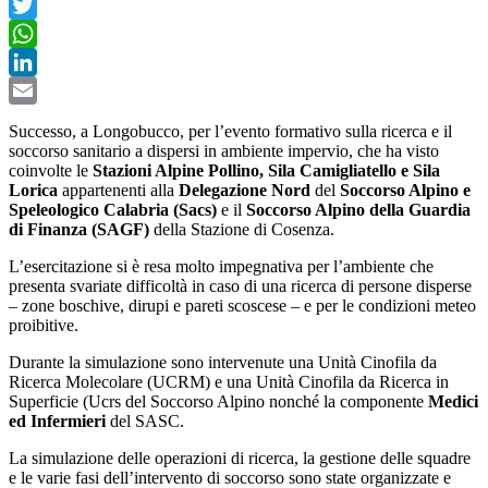
Facebook
Twitter
WhatsApp
LinkedIn
Email
Successo, a Longobucco, per l’evento formativo sulla ricerca e il
soccorso sanitario a dispersi in ambiente impervio, che ha visto
coinvolte le
Stazioni Alpine Pollino, Sila Camigliatello e Sila
Lorica
appartenenti alla
Delegazione Nord
del
Soccorso Alpino e
Speleologico Calabria (Sacs)
e il
Soccorso Alpino della Guardia
di Finanza (SAGF)
della Stazione di Cosenza.
L’esercitazione si è resa molto impegnativa per l’ambiente che
presenta svariate difficoltà in caso di una ricerca di persone disperse
– zone boschive, dirupi e pareti scoscese – e per le condizioni meteo
proibitive.
Durante la simulazione sono intervenute una Unità Cinofila da
Ricerca Molecolare (UCRM) e una Unità Cinofila da Ricerca in
Superficie (Ucrs del Soccorso Alpino nonché la componente
Medici
ed Infermieri
del SASC.
La simulazione delle operazioni di ricerca, la gestione delle squadre
e le varie fasi dell’intervento di soccorso sono state organizzate e