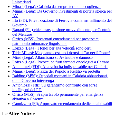
l’hinterland
Minasi (Lega): Calabria da sempre terra di accoglienza
Minasi (Lega): Da Governo investimenti di portata storica per
AV
Irto (PD): Privatizzazione di Ferrovie conferma fallimento del
Governo
Rapani (Fdi) chiede sospensione provvedimento per Centrale
del Mercure
Orrico (M5S): Presentati emendamenti per preservare
patrimonio minoranze linguistiche
Loizzo (Lega): I fondi per alta velocità sono certi
Tilde MInasi: Ma quanto costano i ricorsi al Tar per il Ponte?
Miasi (Lega): Allarmismo su Av inutile e dannoso
Loizzo (Lega): Preoccupa furti farmaci oncologici a Cetraro
Antoniozzi (FDI): Alta velocità indispensabile per Calabria
Minasi (Lega): Piazza del Popolo a Reggio va protetta
Baldino (M5S): Ospedali montani in Calabria abbandonati,
ora il Governo intervenga
Antoniozzi (Fdi): Su garantismo confronto con forze
intelligenti del PD
Orrico (M5S): Si apra tavolo permanente per emergenza
abitativa a Cosenza
Cannizzaro (FI): Approvato emendamento dedicato ai disabili
Le Altre Notizie