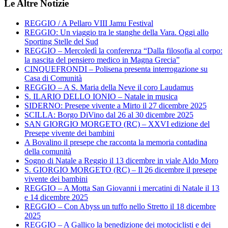
Le Altre Notizie
REGGIO / A Pellaro VIII Jamu Festival
REGGIO: Un viaggio tra le stanghe della Vara. Oggi allo
Sporting Stelle del Sud
REGGIO – Mercoledì la conferenza “Dalla filosofia al corpo:
la nascita del pensiero medico in Magna Grecia”
CINQUEFRONDI – Polisena presenta interrogazione su
Casa di Comunità
REGGIO – A S. Maria della Neve il coro Laudamus
S. ILARIO DELLO IONIO – Natale in musica
SIDERNO: Presepe vivente a Mirto il 27 dicembre 2025
SCILLA: Borgo DiVino dal 26 al 30 dicembre 2025
SAN GIORGIO MORGETO (RC) – XXVI edizione del
Presepe vivente dei bambini
A Bovalino il presepe che racconta la memoria contadina
della comunità
Sogno di Natale a Reggio il 13 dicembre in viale Aldo Moro
S. GIORGIO MORGETO (RC) – Il 26 dicembre il presepe
vivente dei bambini
REGGIO – A Motta San Giovanni i mercatini di Natale il 13
e 14 dicembre 2025
REGGIO – Con Abyss un tuffo nello Stretto il 18 dicembre
2025
REGGIO – A Gallico la benedizione dei motociclisti e dei