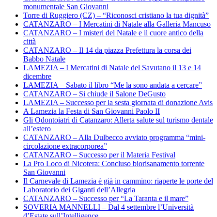
monumentale San Giovanni
Torre di Ruggiero (CZ) – “Riconosci cristiano la tua dignità”
CATANZARO – I Mercatini di Natale alla Galleria Mancuso
CATANZARO – I misteri del Natale e il cuore antico della
città
CATANZARO – Il 14 da piazza Prefettura la corsa dei
Babbo Natale
LAMEZIA – I Mercatini di Natale del Savutano il 13 e 14
dicembre
LAMEZIA – Sabato il libro “Me la sono andata a cercare”
CATANZARO – Si chiude il Salone DeGusto
LAMEZIA – Successo per la sesta giornata di donazione Avis
A Lamezia la Festa di San Giovanni Paolo II
Gli Odontoiatri di Catanzaro: Allerta salute sul turismo dentale
all’estero
CATANZARO – Alla Dulbecco avviato programma “mini-
circolazione extracorporea”
CATANZARO – Successo per il Materia Festival
La Pro Loco di Nicotera: Concluso biorisanamento torrente
San Giovanni
Il Carnevale di Lamezia è già in cammino: riaperte le porte del
Laboratorio dei Giganti dell’Allegria
CATANZARO – Successo per “La Taranta e il mare”
SOVERIA MANNELLI – Dal 4 settembre l’Università
d’Estate sull’Intelligence