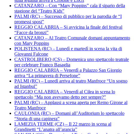
sulla legalità arriva a Crotone e Locri
CATANZARO – Con “Mary Poppins” cala il sipario della
stagione del “Teatro Kids”
PALMI (RC) – Successo di pubblico per la parodia de “I
promessi sposi”
REGGIO CALABRIA – Si avvicina la finale del festival
“Facce da bronzi”
CATANZARO – Al Teatro Comunale domani appuntamento
con Mary Poppins
POLISTENA (RC) – Lunedì e martedì in scena la vita di
Giovanni Falcone
CASTROLIBERO (CS) – Domenica uno spettacolo teatrale
per celebrare Franco Basaglia
REGGIO CALABRIA – Venerdì a Palazzo San Giorgio
arriva “La primavera di Persefone”
PALMI (RC) – Lunedì arriva al teatro Manfroce “Un sogno
ad Istanbul”
REGGIO CALABRIA – Venerdì al Cilea in scena lo
spettacolo “Ma non avevamo detto per sempre?”
PALMI (RC) – Applausi a scena aperta per Remo Girone al
Teatro Manfroce
CAULONIA (RC) – Domani all’Auditorium lo spettacolo
“Storia di una capinera”
LAMEZIA TERME (CZ) – Il 22 marzo in scena al
Grandinetti “L’anatra all’arancia”