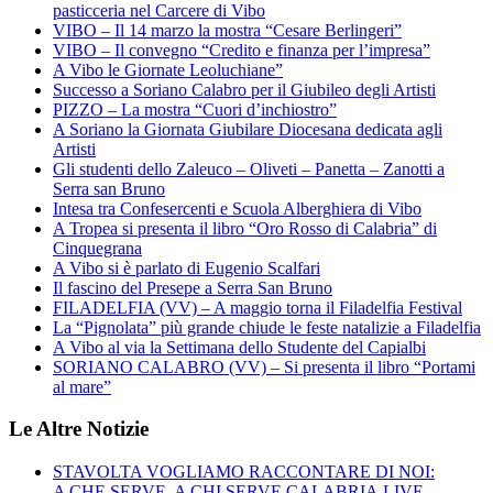
pasticceria nel Carcere di Vibo
VIBO – Il 14 marzo la mostra “Cesare Berlingeri”
VIBO – Il convegno “Credito e finanza per l’impresa”
A Vibo le Giornate Leoluchiane”
Successo a Soriano Calabro per il Giubileo degli Artisti
PIZZO – La mostra “Cuori d’inchiostro”
A Soriano la Giornata Giubilare Diocesana dedicata agli
Artisti
Gli studenti dello Zaleuco – Oliveti – Panetta – Zanotti a
Serra san Bruno
Intesa tra Confesercenti e Scuola Alberghiera di Vibo
A Tropea si presenta il libro “Oro Rosso di Calabria” di
Cinquegrana
A Vibo si è parlato di Eugenio Scalfari
Il fascino del Presepe a Serra San Bruno
FILADELFIA (VV) – A maggio torna il Filadelfia Festival
La “Pignolata” più grande chiude le feste natalizie a Filadelfia
A Vibo al via la Settimana dello Studente del Capialbi
SORIANO CALABRO (VV) – Si presenta il libro “Portami
al mare”
Le Altre Notizie
STAVOLTA VOGLIAMO RACCONTARE DI NOI:
A CHE SERVE, A CHI SERVE CALABRIA.LIVE