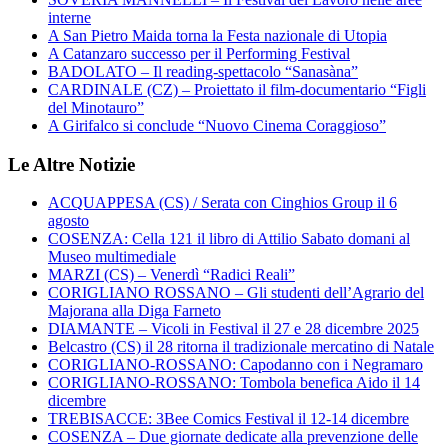
interne
A San Pietro Maida torna la Festa nazionale di Utopia
A Catanzaro successo per il Performing Festival
BADOLATO – Il reading-spettacolo “Sanasàna”
CARDINALE (CZ) – Proiettato il film-documentario “Figli
del Minotauro”
A Girifalco si conclude “Nuovo Cinema Coraggioso”
Le Altre Notizie
ACQUAPPESA (CS) / Serata con Cinghios Group il 6
agosto
COSENZA: Cella 121 il libro di Attilio Sabato domani al
Museo multimediale
MARZI (CS) – Venerdì “Radici Reali”
CORIGLIANO ROSSANO – Gli studenti dell’Agrario del
Majorana alla Diga Farneto
DIAMANTE – Vicoli in Festival il 27 e 28 dicembre 2025
Belcastro (CS) il 28 ritorna il tradizionale mercatino di Natale
CORIGLIANO-ROSSANO: Capodanno con i Negramaro
CORIGLIANO-ROSSANO: Tombola benefica Aido il 14
dicembre
TREBISACCE: 3Bee Comics Festival il 12-14 dicembre
COSENZA – Due giornate dedicate alla prevenzione delle