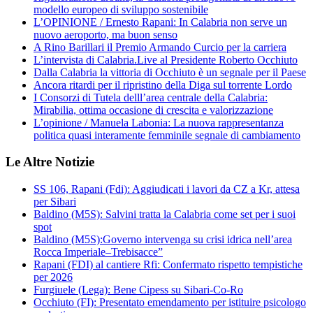
modello europeo di sviluppo sostenibile
L’OPINIONE / Ernesto Rapani: In Calabria non serve un
nuovo aeroporto, ma buon senso
A Rino Barillari il Premio Armando Curcio per la carriera
L’intervista di Calabria.Live al Presidente Roberto Occhiuto
Dalla Calabria la vittoria di Occhiuto è un segnale per il Paese
Ancora ritardi per il ripristino della Diga sul torrente Lordo
I Consorzi di Tutela delll’area centrale della Calabria:
Mirabilia, ottima occasione di crescita e valorizzazione
L’opinione / Manuela Labonia: La nuova rappresentanza
politica quasi interamente femminile segnale di cambiamento
Le Altre Notizie
SS 106, Rapani (Fdi): Aggiudicati i lavori da CZ a Kr, attesa
per Sibari
Baldino (M5S): Salvini tratta la Calabria come set per i suoi
spot
Baldino (M5S):Governo intervenga su crisi idrica nell’area
Rocca Imperiale–Trebisacce”
Rapani (FDI) al cantiere Rfi: Confermato rispetto tempistiche
per 2026
Furgiuele (Lega): Bene Cipess su Sibari-Co-Ro
Occhiuto (FI): Presentato emendamento per istituire psicologo