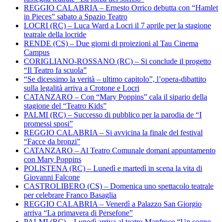
REGGIO CALABRIA – Ernesto Orrico debutta con “Hamlet
in Pieces” sabato a Spazio Teatro
LOCRI (RC) – Luca Ward a Locri il 7 aprile per la stagione
teatrale della locride
RENDE (CS) – Due giorni di proiezioni al Tau Cinema
Campus
CORIGLIANO-ROSSANO (RC) – Si conclude il progetto
“Il Teatro fa scuola”
“Se dicessimo la verità – ultimo capitolo”, l’opera-dibattito
sulla legalità arriva a Crotone e Locri
CATANZARO – Con “Mary Poppins” cala il sipario della
stagione del “Teatro Kids”
PALMI (RC) – Successo di pubblico per la parodia de “I
promessi sposi”
REGGIO CALABRIA – Si avvicina la finale del festival
“Facce da bronzi”
CATANZARO – Al Teatro Comunale domani appuntamento
con Mary Poppins
POLISTENA (RC) – Lunedì e martedì in scena la vita di
Giovanni Falcone
CASTROLIBERO (CS) – Domenica uno spettacolo teatrale
per celebrare Franco Basaglia
REGGIO CALABRIA – Venerdì a Palazzo San Giorgio
arriva “La primavera di Persefone”
PALMI (RC) – Lunedì arriva al teatro Manfroce “Un sogno