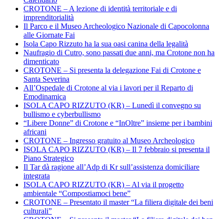
CROTONE – A lezione di identità territoriale e di
imprenditorialità
Il Parco e il Museo Archeologico Nazionale di Capocolonna
alle Giornate Fai
Isola Capo Rizzuto ha la sua oasi canina della legalità
Naufragio di Cutro, sono passati due anni, ma Crotone non ha
dimenticato
CROTONE – Si presenta la delegazione Fai di Crotone e
Santa Severina
All’Ospedale di Crotone al via i lavori per il Reparto di
Emodinamica
ISOLA CAPO RIZZUTO (KR) – Lunedì il convegno su
bullismo e cyberbullismo
“Libere Donne” di Crotone e “InOltre” insieme per i bambini
africani
CROTONE – Ingresso gratuito al Museo Archeologico
ISOLA CAPO RIZZUTO (KR) – Il 7 febbraio si presenta il
Piano Strategico
Il Tar dà ragione all’Adp di Kr sull’assistenza domiciliare
integrata
ISOLA CAPO RIZZUTO (KR) – Al via il progetto
ambientale “Compostiamoci bene”
CROTONE – Presentato il master “La filiera digitale dei beni
culturali”