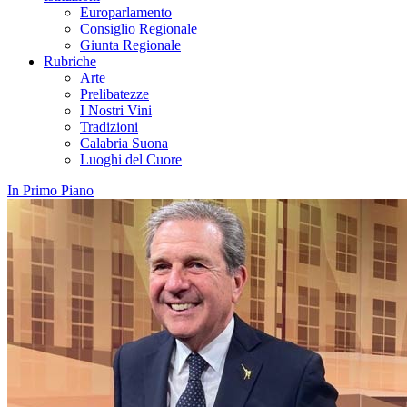
Europarlamento
Consiglio Regionale
Giunta Regionale
Rubriche
Arte
Prelibatezze
I Nostri Vini
Tradizioni
Calabria Suona
Luoghi del Cuore
In Primo Piano