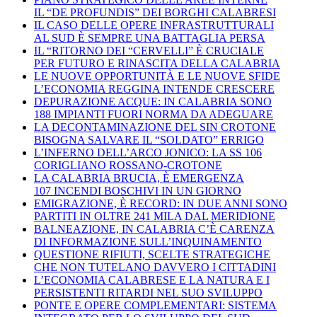
IL “DE PROFUNDIS” DEI BORGHI CALABRESI
IL CASO DELLE OPERE INFRASTRUTTURALI
AL SUD È SEMPRE UNA BATTAGLIA PERSA
IL “RITORNO DEI “CERVELLI” È CRUCIALE
PER FUTURO E RINASCITA DELLA CALABRIA
LE NUOVE OPPORTUNITÀ E LE NUOVE SFIDE
L’ECONOMIA REGGINA INTENDE CRESCERE
DEPURAZIONE ACQUE: IN CALABRIA SONO
188 IMPIANTI FUORI NORMA DA ADEGUARE
LA DECONTAMINAZIONE DEL SIN CROTONE
BISOGNA SALVARE IL “SOLDATO” ERRIGO
L’INFERNO DELL’ARCO JONICO: LA SS 106
CORIGLIANO ROSSANO-CROTONE
LA CALABRIA BRUCIA, È EMERGENZA
107 INCENDI BOSCHIVI IN UN GIORNO
EMIGRAZIONE, È RECORD: IN DUE ANNI SONO
PARTITI IN OLTRE 241 MILA DAL MERIDIONE
BALNEAZIONE, IN CALABRIA C’È CARENZA
DI INFORMAZIONE SULL’INQUINAMENTO
QUESTIONE RIFIUTI, SCELTE STRATEGICHE
CHE NON TUTELANO DAVVERO I CITTADINI
L’ECONOMIA CALABRESE E LA NATURA E I
PERSISTENTI RITARDI NEL SUO SVILUPPO
PONTE E OPERE COMPLEMENTARI: SISTEMA