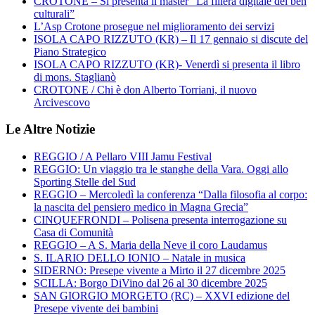
CROTONE – Si presenta il master “La filiera digitale dei ben
culturali”
L’Asp Crotone prosegue nel miglioramento dei servizi
ISOLA CAPO RIZZUTO (KR) – Il 17 gennaio si discute del
Piano Strategico
ISOLA CAPO RIZZUTO (KR)- Venerdì si presenta il libro
di mons. Staglianò
CROTONE / Chi è don Alberto Torriani, il nuovo
Arcivescovo
Le Altre Notizie
REGGIO / A Pellaro VIII Jamu Festival
REGGIO: Un viaggio tra le stanghe della Vara. Oggi allo
Sporting Stelle del Sud
REGGIO – Mercoledì la conferenza “Dalla filosofia al corpo:
la nascita del pensiero medico in Magna Grecia”
CINQUEFRONDI – Polisena presenta interrogazione su
Casa di Comunità
REGGIO – A S. Maria della Neve il coro Laudamus
S. ILARIO DELLO IONIO – Natale in musica
SIDERNO: Presepe vivente a Mirto il 27 dicembre 2025
SCILLA: Borgo DiVino dal 26 al 30 dicembre 2025
SAN GIORGIO MORGETO (RC) – XXVI edizione del
Presepe vivente dei bambini