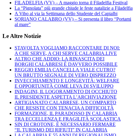
FILADELFIA (VV) – A maggio torna il Filadelfia Festival
La “Pignolata” più grande chiude le feste natalizie a Filadelfia
A Vibo al via la Settimana dello Studente del Capialbi
SORIANO CALABRO (VV) – Si presenta il libro “Portami
al mare”
Le Altre Notizie
STAVOLTA VOGLIAMO RACCONTARE DI NOI:
A CHE SERVE, A CHI SERVE CALABRIA.LIVE
ALTRO CHE ADDIO: LA RINASCITA DEI
BORGHI CALABRESI È DAVVERO POSSIBILE
REGGIO EMILIA CANCELLA VIALE CUTRO?
UN BRUTTO SEGNALE DI VERO DISPREZZO
INVECCHIAMENTO E LONGEVITÀ: WELFARE
E OPPORTUNITÀ COME LEVA DI SVILUPPO
INDAGINI, IL LOGORAMENTO DI OCCHIUTO
IL PRESIDENTE ASPETTA L’ARCHIVIAZIONE
ARTIGIANATO CALABRESE, UN COMPARTO
CHE RESISTE CON TENACIA A DIFFICOLTÀ
FORMAZIONE, IL PARADOSSO IN CALABRIA
TRA ECCELLENZA E FRAGILITÀ SCOLASTICA
SIN DI CROTONE, È NECESSARIO FERMARE
“IL TURISMO DEI RIFIUTI” IN CALABRIA
LA CALABRIA E 55 ANNI DI REGIONALISMO