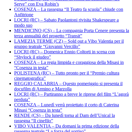
Serve” con Eva Robin’s
COSENZA – La rassegna “Il Teatro fa scuola” chiude con
Anfitrione
LOCRI (RC) – Sabato Paolantoni rivisita Shakespeare a
modo suo
MENDICINO (CS) – La compagnia Porta Cenere presenta la
terza annualità del progetto “Transit”
LAMEZIA TERME (CZ) – Sold out a Vibo Valentia per il
gruppo teatrale “Giovanni Vercillo”
LOCRI (RC) – Domenica Ennio Coltorti in scena con
“Shylock il giudeo”
COSENZA – La regia limpida e coraggiosa della Misasi in
“Cosenza in testa”
POLISTENA (RC) – Tutto pronto per il “Premio cultura
cinematografica”
REGGIO CALABRIA – Questo pomeriggio si presenta il
docufilm di Armino e Marzolla
LOCRI (RC) – Partiranno a breve le riprese del film “L’agorà
perduta”
COSENZA – Lunedì verrà proiettato il corto di Caterina
Minasi “Cosenza in testa”
RENDE (CS) – Da lunedì torna al Dam dell’Unical la
rassegna “Il cinefilo”
VIBO VALENTIA – Da domani la prima edizione della
rassegna teatrale “La forza del sorriso”