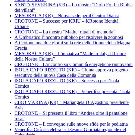
SANTA SEVERINA (KR) – La mostra “Dario Fo. La Bibbia
dei villani”
MESORACA (KR) – Nuova sede per il Centro Dialisi
CROTONE – Successo per KRIU – KRotone Identità
Urbane
CROTONE – La mostra “Madre: rituali di memoria”
A Umbriatico l’incontro pubblico per risolvere la zoonosi
A Crotone una due giorni sulla rete delle Donne della Magna
Grecia
MESORACA (KR) – L’iniziativa “Made in Italy: Il Cuore
della Nostra Cultura”
CROTONE – L’incontro su Comunità energetiche rinnovabili
ISOLA CAPO RIZZUTO (KR) – Giunta approva progetto
esecutivo della nuova Casa della Comunità
ISOLA CAPO RIZZUTO (KR) – Successo per l’Isola
Comics
ISOLA CAPO RIZZUTO (KR) – Venerdì si presenta l’Isola
Comics
CIRÒ MARINA (KR) – Mariangela D’Agostino presidente
Avis
CROTONE – Si presenta il libro “Andrea oltre il pantalone
rosa”
CROTONE – Il convegno sulle nuove sfide per la pediatria
Venerdì a Cirò si celebra la 13esima Giornata regionale del
Calendario