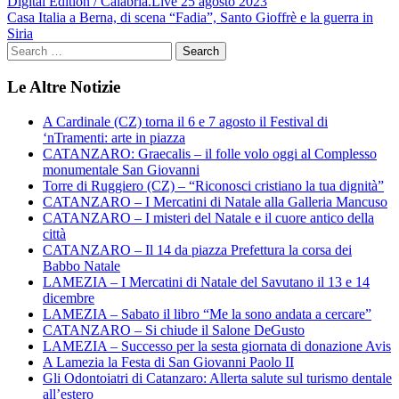
Navigazione
Digital Edition / Calabria.Live 25 agosto 2023
Casa Italia a Berna, di scena “Fadia”, Santo Gioffrè e la guerra in
articoli
Siria
Le Altre Notizie
A Cardinale (CZ) torna il 6 e 7 agosto il Festival di
‘nTramenti: arte in piazza
CATANZARO: Graecalis – il folle volo oggi al Complesso
monumentale San Giovanni
Torre di Ruggiero (CZ) – “Riconosci cristiano la tua dignità”
CATANZARO – I Mercatini di Natale alla Galleria Mancuso
CATANZARO – I misteri del Natale e il cuore antico della
città
CATANZARO – Il 14 da piazza Prefettura la corsa dei
Babbo Natale
LAMEZIA – I Mercatini di Natale del Savutano il 13 e 14
dicembre
LAMEZIA – Sabato il libro “Me la sono andata a cercare”
CATANZARO – Si chiude il Salone DeGusto
LAMEZIA – Successo per la sesta giornata di donazione Avis
A Lamezia la Festa di San Giovanni Paolo II
Gli Odontoiatri di Catanzaro: Allerta salute sul turismo dentale
all’estero