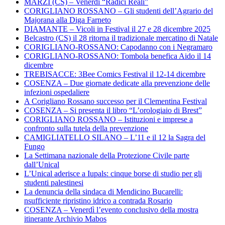
MARZI (CS) – Venerdì “Radici Reali”
CORIGLIANO ROSSANO – Gli studenti dell’Agrario del
Majorana alla Diga Farneto
DIAMANTE – Vicoli in Festival il 27 e 28 dicembre 2025
Belcastro (CS) il 28 ritorna il tradizionale mercatino di Natale
CORIGLIANO-ROSSANO: Capodanno con i Negramaro
CORIGLIANO-ROSSANO: Tombola benefica Aido il 14
dicembre
TREBISACCE: 3Bee Comics Festival il 12-14 dicembre
COSENZA – Due giornate dedicate alla prevenzione delle
infezioni ospedaliere
A Corigliano Rossano successo per il Clementina Festival
COSENZA – Si presenta il libro “L’orologiaio di Brest”
CORIGLIANO ROSSANO – Istituzioni e imprese a
confronto sulla tutela della prevenzione
CAMIGLIATELLO SILANO – L’11 e il 12 la Sagra del
Fungo
La Settimana nazionale della Protezione Civile parte
dall’Unical
L’Unical aderisce a Iupals: cinque borse di studio per gli
studenti palestinesi
La denuncia della sindaca di Mendicino Bucarelli:
nsufficiente ripristino idrico a contrada Rosario
COSENZA – Venerdì l’evento conclusivo della mostra
itinerante Archivio Mabos