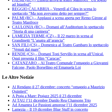
ad Istanbul”
REGGIO CALABRIA – Venerdì al Cilea in scena lo
spettacolo “Ma non avevamo detto per sempre?”
PALMI (RC) – Applausi a scena aperta per Remo Girone al
Teatro Manfroce
CAULONIA (RC) – Domani all’Auditorium lo spettacolo
“Storia di una capinera”
LAMEZIA TERME (CZ) – Il 22 marzo in scena al
Grandinetti “L’anatra all’arancia”
SAN FILI (CS) – Domenica al Teatro Gambaro lo spettacolo
“Venuti dal mare”
RENDE (CS) – Domani Toni Servillo in scena all’Unical.
Oggi presenta il film “Caracas”
CATANZARO – Al Teatro Comunale l’omaggio a Giovanni
Falcone, Paolo Borsellino ed Emanuela Loi
Le Altre Notizie
Al Rendano il 27 dicembre: concerto “omaggio a Maurizio
Quintieri”
A Praja a Mare: Prajazz 2025 il 23 dicembre
Al TAU l’11 dicembre Danilo Rea Chansons Trio
Ad Amantea Le Passioni amorose l’11 dicembre 2025
Lamezia – Il 19 dicembre Blue Stuff in concerto