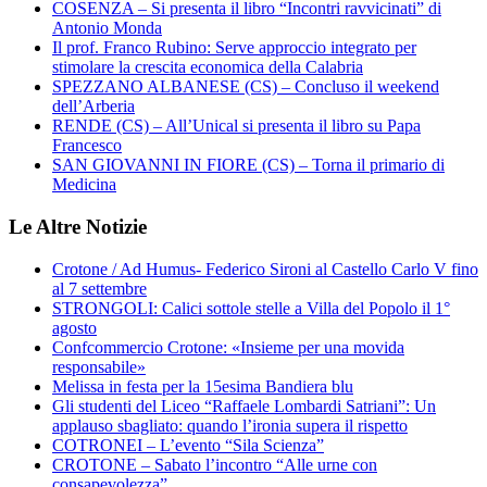
COSENZA – Si presenta il libro “Incontri ravvicinati” di
Antonio Monda
Il prof. Franco Rubino: Serve approccio integrato per
stimolare la crescita economica della Calabria
SPEZZANO ALBANESE (CS) – Concluso il weekend
dell’Arberia
RENDE (CS) – All’Unical si presenta il libro su Papa
Francesco
SAN GIOVANNI IN FIORE (CS) – Torna il primario di
Medicina
Le Altre Notizie
Crotone / Ad Humus- Federico Sironi al Castello Carlo V fino
al 7 settembre
STRONGOLI: Calici sottole stelle a Villa del Popolo il 1°
agosto
Confcommercio Crotone: «Insieme per una movida
responsabile»
Melissa in festa per la 15esima Bandiera blu
Gli studenti del Liceo “Raffaele Lombardi Satriani”: Un
applauso sbagliato: quando l’ironia supera il rispetto
COTRONEI – L’evento “Sila Scienza”
CROTONE – Sabato l’incontro “Alle urne con
consapevolezza”