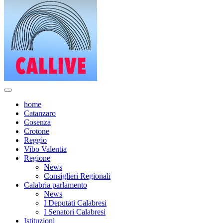
home
Catanzaro
Cosenza
Crotone
Reggio
Vibo Valentia
Regione
News
Consiglieri Regionali
Calabria parlamento
News
I Deputati Calabresi
I Senatori Calabresi
Istituzioni