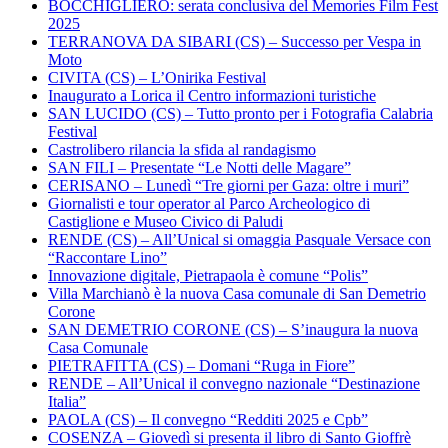
BOCCHIGLIERO: serata conclusiva del Memories Film Fest
2025
TERRANOVA DA SIBARI (CS) – Successo per Vespa in
Moto
CIVITA (CS) – L’Onirika Festival
Inaugurato a Lorica il Centro informazioni turistiche
SAN LUCIDO (CS) – Tutto pronto per i Fotografia Calabria
Festival
Castrolibero rilancia la sfida al randagismo
SAN FILI – Presentate “Le Notti delle Magare”
CERISANO – Lunedì “Tre giorni per Gaza: oltre i muri”
Giornalisti e tour operator al Parco Archeologico di
Castiglione e Museo Civico di Paludi
RENDE (CS) – All’Unical si omaggia Pasquale Versace con
“Raccontare Lino”
Innovazione digitale, Pietrapaola è comune “Polis”
Villa Marchianò è la nuova Casa comunale di San Demetrio
Corone
SAN DEMETRIO CORONE (CS) – S’inaugura la nuova
Casa Comunale
PIETRAFITTA (CS) – Domani “Ruga in Fiore”
RENDE – All’Unical il convegno nazionale “Destinazione
Italia”
PAOLA (CS) – Il convegno “Redditi 2025 e Cpb”
COSENZA – Giovedì si presenta il libro di Santo Gioffrè