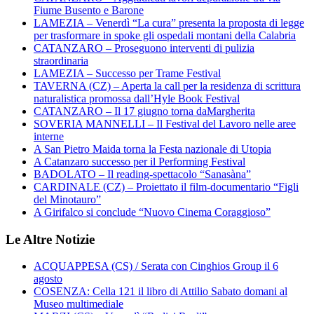
Fiume Busento e Barone
LAMEZIA – Venerdì “La cura” presenta la proposta di legge
per trasformare in spoke gli ospedali montani della Calabria
CATANZARO – Proseguono interventi di pulizia
straordinaria
LAMEZIA – Successo per Trame Festival
TAVERNA (CZ) – Aperta la call per la residenza di scrittura
naturalistica promossa dall’Hyle Book Festival
CATANZARO – Il 17 giugno torna daMargherita
SOVERIA MANNELLI – Il Festival del Lavoro nelle aree
interne
A San Pietro Maida torna la Festa nazionale di Utopia
A Catanzaro successo per il Performing Festival
BADOLATO – Il reading-spettacolo “Sanasàna”
CARDINALE (CZ) – Proiettato il film-documentario “Figli
del Minotauro”
A Girifalco si conclude “Nuovo Cinema Coraggioso”
Le Altre Notizie
ACQUAPPESA (CS) / Serata con Cinghios Group il 6
agosto
COSENZA: Cella 121 il libro di Attilio Sabato domani al
Museo multimediale