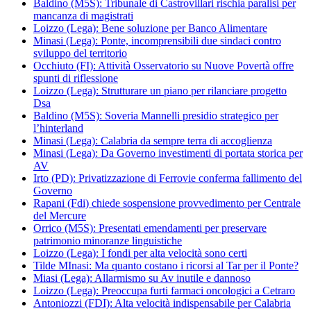
Baldino (M5S): Tribunale di Castrovillari rischia paralisi per
mancanza di magistrati
Loizzo (Lega): Bene soluzione per Banco Alimentare
Minasi (Lega): Ponte, incomprensibili due sindaci contro
sviluppo del territorio
Occhiuto (FI): Attività Osservatorio su Nuove Povertà offre
spunti di riflessione
Loizzo (Lega): Strutturare un piano per rilanciare progetto
Dsa
Baldino (M5S): Soveria Mannelli presidio strategico per
l’hinterland
Minasi (Lega): Calabria da sempre terra di accoglienza
Minasi (Lega): Da Governo investimenti di portata storica per
AV
Irto (PD): Privatizzazione di Ferrovie conferma fallimento del
Governo
Rapani (Fdi) chiede sospensione provvedimento per Centrale
del Mercure
Orrico (M5S): Presentati emendamenti per preservare
patrimonio minoranze linguistiche
Loizzo (Lega): I fondi per alta velocità sono certi
Tilde MInasi: Ma quanto costano i ricorsi al Tar per il Ponte?
Miasi (Lega): Allarmismo su Av inutile e dannoso
Loizzo (Lega): Preoccupa furti farmaci oncologici a Cetraro
Antoniozzi (FDI): Alta velocità indispensabile per Calabria