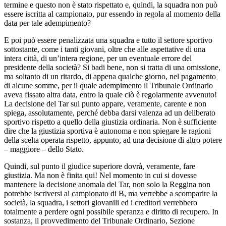
termine e questo non è stato rispettato e, quindi, la squadra non può
essere iscritta al campionato, pur essendo in regola al momento della
data per tale adempimento?
E poi può essere penalizzata una squadra e tutto il settore sportivo
sottostante, come i tanti giovani, oltre che alle aspettative di una
intera città, di un’intera regione, per un eventuale errore del
presidente della società? Si badi bene, non si tratta di una omissione,
ma soltanto di un ritardo, di appena qualche giorno, nel pagamento
di alcune somme, per il quale adempimento il Tribunale Ordinario
aveva fissato altra data, entro la quale ciò è regolarmente avvenuto!
La decisione del Tar sul punto appare, veramente, carente e non
spiega, assolutamente, perché debba darsi valenza ad un deliberato
sportivo rispetto a quello della giustizia ordinaria. Non è sufficiente
dire che la giustizia sportiva è autonoma e non spiegare le ragioni
della scelta operata rispetto, appunto, ad una decisione di altro potere
– maggiore – dello Stato.
Quindi, sul punto il giudice superiore dovrà, veramente, fare
giustizia. Ma non è finita qui! Nel momento in cui si dovesse
mantenere la decisione anomala del Tar, non solo la Reggina non
potrebbe iscriversi al campionato di B, ma verrebbe a scomparire la
società, la squadra, i settori giovanili ed i creditori verrebbero
totalmente a perdere ogni possibile speranza e diritto di recupero. In
sostanza, il provvedimento del Tribunale Ordinario, Sezione