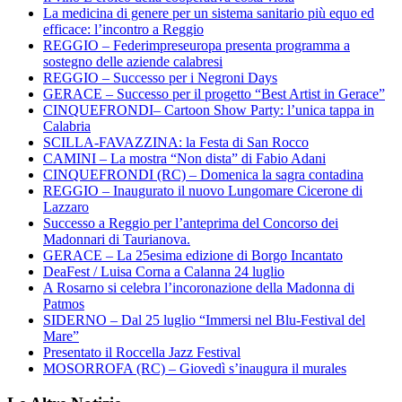
La medicina di genere per un sistema sanitario più equo ed
efficace: l’incontro a Reggio
REGGIO – Federimpreseuropa presenta programma a
sostegno delle aziende calabresi
REGGIO – Successo per i Negroni Days
GERACE – Successo per il progetto “Best Artist in Gerace”
CINQUEFRONDI– Cartoon Show Party: l’unica tappa in
Calabria
SCILLA-FAVAZZINA: la Festa di San Rocco
CAMINI – La mostra “Non dista” di Fabio Adani
CINQUEFRONDI (RC) – Domenica la sagra contadina
REGGIO – Inaugurato il nuovo Lungomare Cicerone di
Lazzaro
Successo a Reggio per l’anteprima del Concorso dei
Madonnari di Taurianova.
GERACE – La 25esima edizione di Borgo Incantato
DeaFest / Luisa Corna a Calanna 24 luglio
A Rosarno si celebra l’incoronazione della Madonna di
Patmos
SIDERNO – Dal 25 luglio “Immersi nel Blu-Festival del
Mare”
Presentato il Roccella Jazz Festival
MOSORROFA (RC) – Giovedì s’inaugura il murales