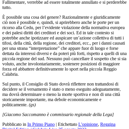
Fallimentare, verrebbe ad essere totalmente annullato e si perderebbe
tutto.
È possibile una cosa del genere? Razionalmente e giuridicamente
ciò non è possibile e, quindi, si aprirebbero anche le porte per un
ricorso alla Cedu, per l’evidente violazione della normativa europea
e dei palesi diritti dei creditori e dei soci. Ed in tale contesto si
potrebbe anche ipotizzare ed auspicare un’azione collettiva di tutti i
tifosi, della città, della regione, dei creditori, ecc., per i danni causati
per una strana “interpretazione” che appare fuor di luogo e forse
dettata da interessi diversi e da poteri più forti, rispetto a quelli di una
piccola regione del sud. Nessuno può cancellare il sospetto che si sia
voluto, anche involontariamente, sostenere posizioni di maggiore
forza ed abbattere definitivamente lo sport nella piccola Reggio
Calabria.
Sul punto, il Consiglio di Stato dovrà riflettere non trattandosi di
decidere se il versamento è stato o meno eseguito adeguatamente,
ma dovrà determinare o meno la morte sportiva e non di una città
storicamente importante, ma debole economicamente e
politicamente.
(gs)
[Giacomo Saccomanno è commissario regionale della Lega]
Pubblicato in
In Primo Piano
|
Etichettato
L'opinione
,
Reggina