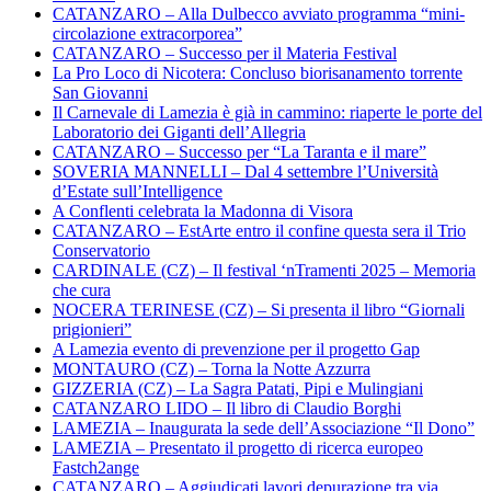
CATANZARO – Alla Dulbecco avviato programma “mini-
circolazione extracorporea”
CATANZARO – Successo per il Materia Festival
La Pro Loco di Nicotera: Concluso biorisanamento torrente
San Giovanni
Il Carnevale di Lamezia è già in cammino: riaperte le porte del
Laboratorio dei Giganti dell’Allegria
CATANZARO – Successo per “La Taranta e il mare”
SOVERIA MANNELLI – Dal 4 settembre l’Università
d’Estate sull’Intelligence
A Conflenti celebrata la Madonna di Visora
CATANZARO – EstArte entro il confine questa sera il Trio
Conservatorio
CARDINALE (CZ) – Il festival ‘nTramenti 2025 – Memoria
che cura
NOCERA TERINESE (CZ) – Si presenta il libro “Giornali
prigionieri”
A Lamezia evento di prevenzione per il progetto Gap
MONTAURO (CZ) – Torna la Notte Azzurra
GIZZERIA (CZ) – La Sagra Patati, Pipi e Mulingiani
CATANZARO LIDO – Il libro di Claudio Borghi
LAMEZIA – Inaugurata la sede dell’Associazione “Il Dono”
LAMEZIA – Presentato il progetto di ricerca europeo
Fastch2ange
CATANZARO – Aggiudicati lavori depurazione tra via