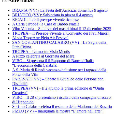
Le Altre Notizie
DRAPIA (VV) / La Festa dell’Amicizia domenica 9 agosto
BRIATICO (VV): Salsicciata in piazza il 4 agosto
RICADI: il 26 il presepe vivente ricadese
A Caria (Tropea) la Casa di Babbo Natale
Vibo Valentia – Sulle vie dei mastri birrai il 12 dicembre 2025
TROPEA – Il Presepe Vivente al Convento dei Frati Minori
Al via TropeArte Plein Air Festival
SAN COSTANTINO CALABRO (VV) – La Sagra della
Pitta Chjina
TROPEA – La mostra Visio Mentis
A Pizzo celebrata al Giornata del Mare
VIBO – Si presenta il il Rapporto di Banca d’Italia
“L’economia della Calabria.
A S. Maria di Ricadi vacanza-inclusione per i ragazzi della
Forza della Vita
PARAVATI (VV) – Sabato il Giubileo delle Persone con
Disabilità
TROPEA (VV) – Il 2 giugno la prima edizione di “Onda
Creativa”
VIBO – Il 28 si presentano i risultati della campagna di scavo
di Hipponion
Soriano Calabro celebra il restauro della Madonna del Rosario
PIZZO (VV) – Inaugurata la mostra “L’amore nell’arte”