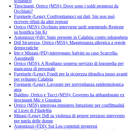
scolastico
Tirocinanti, Orrico (M5S): Dove sono i soldi promessi da
Occhiuto?
Furgiuele (Lega): Confrontiamoci sui dati, Sin non può
ricevere rifiuti da altre regioni
Orrico (M5S): Occhiuto interviene tardi smentendo Regione
su bonifica Sin Kr
Antoniozzi (Fdi): Stato presente in Calabria contro ndrangheta
Ddl Sicurezza, Orrico (M5S): Maggioranza allergica a regole
democratiche
Irto e Misiani (PD) interrogano Salvini su caso Scarcella-
Agostinelli
Orrico (M5S): A Rogliano sospeso servizio di logopedia per
mancanza di personale
Furgiuele (Lega): Fondi per la sicurezza idraulica passo avanti
per sviluppo Calabria
Furgiuele (Lega): Lavorare per sorveglianza epidemiologica
area
Baldino, Orrico e Tucci (M5S): Governo ha abbandonato ex
tirocinanti Mic e Giustizia
Orrico (M5S) interroga ministero Istruzione per conflittualità
al Liceo di Filadelfia
Minasi (Lega): Ddl su violenza di genere prezioso intervento
per tutela delle donne
Antoniozzi (FDI): Sui Lea compiuti progressi