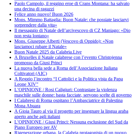
Paolo Campolo, il reggino eroe di Crans Montana: ha salvato
una decina di ragazzi
Felice anno nuovo! Buon 2026
Mons. Mimmo Battaglia: Buon Natale: che possiate lasciarvi
sorprendere dalla vita»
Il messaggio di Natale dell’arcivescovo di CZ Maniago: «Dio
non resta lontano»
Mons. Giuseppe Alberti (Vescovo di Oppido): «Non
lasciamoci rubare il Natale»
Buon Natale 2025 da Calabria.Live
A Bruxelles il Natale calabrese con l’evento Christojenna
promosso da Giusi Princi
La nuova bella sede a Roma dell’Associazione Italiana
Coltivatori (AIC)
A Reggio l’incontro “I Cattolici e la Politica vista da Papa
Leone XIV”
L’OPINIONE / Rosi Caligiuri: Contrastare la violenza
maschile sulle donne: basta facciate, servono scelte di governo
I Calabresi di Roma ospitano l’Ambasciatrice di Palestina
Mona Abuara
A Gioia Tauro al via il progetto per insegnare la lingua araba
aperto anche agli italiani
L’OPINIONE / Giusi Princi: Nessuna esclusione del Sud da
Piano Europeo per AV
Rigenerazione urbana, la Calabria protagonista di un nuovo