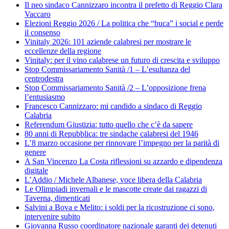
Il neo sindaco Cannizzaro incontra il prefetto di Reggio Clara
Vaccaro
Elezioni Reggio 2026 / La politica che “buca” i social e perde
il consenso
Vinitaly 2026: 101 aziende calabresi per mostrare le
eccellenze della regione
Vinitaly: per il vino calabrese un futuro di crescita e sviluppo
Stop Commissariamento Sanità /1 – L’esultanza del
centrodestra
Stop Commissariamento Sanità /2 – L’opposizione frena
l’entusiasmo
Francesco Cannizzaro: mi candido a sindaco di Reggio
Calabria
Referendum Giustizia: tutto quello che c’è da sapere
80 anni di Repubblica: tre sindache calabresi del 1946
L’8 marzo occasione per rinnovare l’impegno per la parità di
genere
A San Vincenzo La Costa riflessioni su azzardo e dipendenza
digitale
L’Addio / Michele Albanese, voce libera della Calabria
Le Olimpiadi invernali e le mascotte create dai ragazzi di
Taverna, dimenticati
Salvini a Bova e Melito: i soldi per la ricostruzione ci sono,
intervenire subito
Giovanna Russo coordinatore nazionale garanti dei detenuti