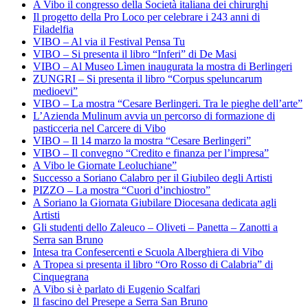
A Vibo il congresso della Società italiana dei chirurghi
Il progetto della Pro Loco per celebrare i 243 anni di
Filadelfia
VIBO – Al via il Festival Pensa Tu
VIBO – Si presenta il libro “Inferi” di De Masi
VIBO – Al Museo Lìmen inaugurata la mostra di Berlingeri
ZUNGRI – Si presenta il libro “Corpus speluncarum
medioevi”
VIBO – La mostra “Cesare Berlingeri. Tra le pieghe dell’arte”
L’Azienda Mulinum avvia un percorso di formazione di
pasticceria nel Carcere di Vibo
VIBO – Il 14 marzo la mostra “Cesare Berlingeri”
VIBO – Il convegno “Credito e finanza per l’impresa”
A Vibo le Giornate Leoluchiane”
Successo a Soriano Calabro per il Giubileo degli Artisti
PIZZO – La mostra “Cuori d’inchiostro”
A Soriano la Giornata Giubilare Diocesana dedicata agli
Artisti
Gli studenti dello Zaleuco – Oliveti – Panetta – Zanotti a
Serra san Bruno
Intesa tra Confesercenti e Scuola Alberghiera di Vibo
A Tropea si presenta il libro “Oro Rosso di Calabria” di
Cinquegrana
A Vibo si è parlato di Eugenio Scalfari
Il fascino del Presepe a Serra San Bruno