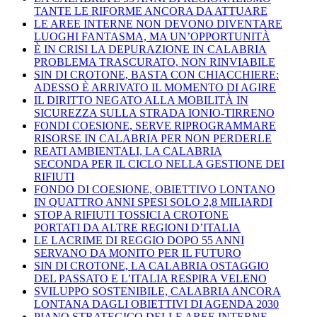
TANTE LE RIFORME ANCORA DA ATTUARE
LE AREE INTERNE NON DEVONO DIVENTARE
LUOGHI FANTASMA, MA UN’OPPORTUNITÀ
È IN CRISI LA DEPURAZIONE IN CALABRIA
PROBLEMA TRASCURATO, NON RINVIABILE
SIN DI CROTONE, BASTA CON CHIACCHIERE:
ADESSO È ARRIVATO IL MOMENTO DI AGIRE
IL DIRITTO NEGATO ALLA MOBILITÀ IN
SICUREZZA SULLA STRADA IONIO-TIRRENO
FONDI COESIONE, SERVE RIPROGRAMMARE
RISORSE IN CALABRIA PER NON PERDERLE
REATI AMBIENTALI, LA CALABRIA
SECONDA PER IL CICLO NELLA GESTIONE DEI
RIFIUTI
FONDO DI COESIONE, OBIETTIVO LONTANO
IN QUATTRO ANNI SPESI SOLO 2,8 MILIARDI
STOP A RIFIUTI TOSSICI A CROTONE
PORTATI DA ALTRE REGIONI D’ITALIA
LE LACRIME DI REGGIO DOPO 55 ANNI
SERVANO DA MONITO PER IL FUTURO
SIN DI CROTONE, LA CALABRIA OSTAGGIO
DEL PASSATO E L’ITALIA RESPIRA VELENO
SVILUPPO SOSTENIBILE, CALABRIA ANCORA
LONTANA DAGLI OBIETTIVI DI AGENDA 2030
PIANO STRATEGICO DELLE AREE INTERNE