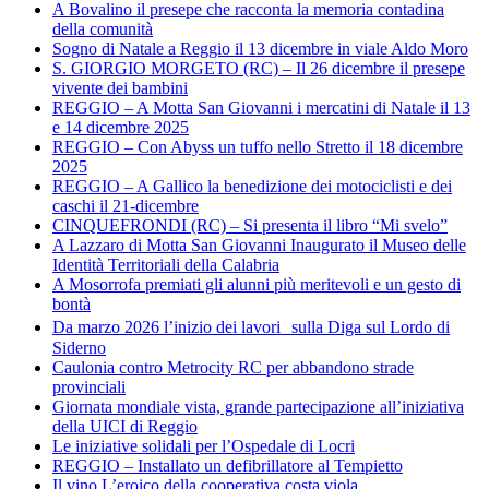
A Bovalino il presepe che racconta la memoria contadina
della comunità
Sogno di Natale a Reggio il 13 dicembre in viale Aldo Moro
S. GIORGIO MORGETO (RC) – Il 26 dicembre il presepe
vivente dei bambini
REGGIO – A Motta San Giovanni i mercatini di Natale il 13
e 14 dicembre 2025
REGGIO – Con Abyss un tuffo nello Stretto il 18 dicembre
2025
REGGIO – A Gallico la benedizione dei motociclisti e dei
caschi il 21-dicembre
CINQUEFRONDI (RC) – Si presenta il libro “Mi svelo”
A Lazzaro di Motta San Giovanni Inaugurato il Museo delle
Identità Territoriali della Calabria
A Mosorrofa premiati gli alunni più meritevoli e un gesto di
bontà
Da marzo 2026 l’inizio dei lavori sulla Diga sul Lordo di
Siderno
Caulonia contro Metrocity RC per abbandono strade
provinciali
Giornata mondiale vista, grande partecipazione all’iniziativa
della UICI di Reggio
Le iniziative solidali per l’Ospedale di Locri
REGGIO – Installato un defibrillatore al Tempietto
Il vino L’eroico della cooperativa costa viola