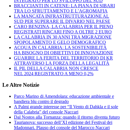
INTEGRATO PER LO SVILUPPO DEL SUD
BRACCIANTI IN CATENE: LA PIANA DI SIBARI
TRA LO SFRUTTAMENTO E L’AGROMAFIA
LA MANCATA INFRASTRUTTURAZIONE AL
SUD PER SUPERARE IL DIVARIO NEL PAESE
CARO BENZINA, LA CALABRIA PER IL PIENO
REGISTRATI RINCARI FINO A OLTRE 2 EURO
LA CALABRIA IN 30 ANNI TRA MIGRAZIONE
SPOPOLAMENTO E GELO DEMOGRAFICO
ACQUA IN CALABRIA: LA SOSTENIBILITÀ
HA BISOGNO DI OBIETTIVI DI INNOVAZIONE
GUARIRE LA FERITA DEL TERRITORIO DI KR
ATTRAVERSO LA FORZA DELLA LEGALITÀ
IL PIL DELLA CALABRIA NON CRESCE
NEL 2024 REGISTRATO A MENO 0,2%
Le Altre Notizie
Parco Marino di Amendolara: educazione ambientale e
bandiera blu contro il degrado
A Palmi grande interesse per “Il Vento di Dahkla e il sole
della Calabria” del console Naccari
Dal Nostos alla Tornanza: quando il ritorno diventa futuro
Taurianova: successo dell’XI edizione del Festival dei
Madonnari. Plauso del console del Marocco Naccari