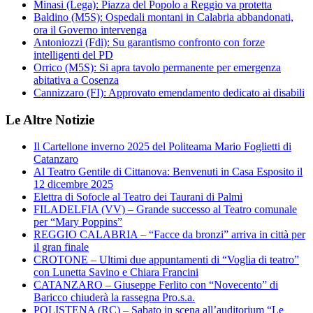
Minasi (Lega): Piazza del Popolo a Reggio va protetta
Baldino (M5S): Ospedali montani in Calabria abbandonati,
ora il Governo intervenga
Antoniozzi (Fdi): Su garantismo confronto con forze
intelligenti del PD
Orrico (M5S): Si apra tavolo permanente per emergenza
abitativa a Cosenza
Cannizzaro (FI): Approvato emendamento dedicato ai disabili
Le Altre Notizie
Il Cartellone inverno 2025 del Politeama Mario Foglietti di
Catanzaro
Al Teatro Gentile di Cittanova: Benvenuti in Casa Esposito il
12 dicembre 2025
Elettra di Sofocle al Teatro dei Taurani di Palmi
FILADELFIA (VV) – Grande successo al Teatro comunale
per “Mary Poppins”
REGGIO CALABRIA – “Facce da bronzi” arriva in città per
il gran finale
CROTONE – Ultimi due appuntamenti di “Voglia di teatro”
con Lunetta Savino e Chiara Francini
CATANZARO – Giuseppe Ferlito con “Novecento” di
Baricco chiuderà la rassegna Pro.s.a.
POLISTENA (RC) – Sabato in scena all’auditorium “Le