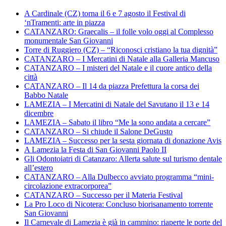
A Cardinale (CZ) torna il 6 e 7 agosto il Festival di
‘nTramenti: arte in piazza
CATANZARO: Graecalis – il folle volo oggi al Complesso
monumentale San Giovanni
Torre di Ruggiero (CZ) – “Riconosci cristiano la tua dignità”
CATANZARO – I Mercatini di Natale alla Galleria Mancuso
CATANZARO – I misteri del Natale e il cuore antico della
città
CATANZARO – Il 14 da piazza Prefettura la corsa dei
Babbo Natale
LAMEZIA – I Mercatini di Natale del Savutano il 13 e 14
dicembre
LAMEZIA – Sabato il libro “Me la sono andata a cercare”
CATANZARO – Si chiude il Salone DeGusto
LAMEZIA – Successo per la sesta giornata di donazione Avis
A Lamezia la Festa di San Giovanni Paolo II
Gli Odontoiatri di Catanzaro: Allerta salute sul turismo dentale
all’estero
CATANZARO – Alla Dulbecco avviato programma “mini-
circolazione extracorporea”
CATANZARO – Successo per il Materia Festival
La Pro Loco di Nicotera: Concluso biorisanamento torrente
San Giovanni
Il Carnevale di Lamezia è già in cammino: riaperte le porte del