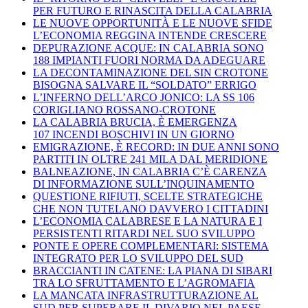
PER FUTURO E RINASCITA DELLA CALABRIA
LE NUOVE OPPORTUNITÀ E LE NUOVE SFIDE
L’ECONOMIA REGGINA INTENDE CRESCERE
DEPURAZIONE ACQUE: IN CALABRIA SONO
188 IMPIANTI FUORI NORMA DA ADEGUARE
LA DECONTAMINAZIONE DEL SIN CROTONE
BISOGNA SALVARE IL “SOLDATO” ERRIGO
L’INFERNO DELL’ARCO JONICO: LA SS 106
CORIGLIANO ROSSANO-CROTONE
LA CALABRIA BRUCIA, È EMERGENZA
107 INCENDI BOSCHIVI IN UN GIORNO
EMIGRAZIONE, È RECORD: IN DUE ANNI SONO
PARTITI IN OLTRE 241 MILA DAL MERIDIONE
BALNEAZIONE, IN CALABRIA C’È CARENZA
DI INFORMAZIONE SULL’INQUINAMENTO
QUESTIONE RIFIUTI, SCELTE STRATEGICHE
CHE NON TUTELANO DAVVERO I CITTADINI
L’ECONOMIA CALABRESE E LA NATURA E I
PERSISTENTI RITARDI NEL SUO SVILUPPO
PONTE E OPERE COMPLEMENTARI: SISTEMA
INTEGRATO PER LO SVILUPPO DEL SUD
BRACCIANTI IN CATENE: LA PIANA DI SIBARI
TRA LO SFRUTTAMENTO E L’AGROMAFIA
LA MANCATA INFRASTRUTTURAZIONE AL
SUD PER SUPERARE IL DIVARIO NEL PAESE