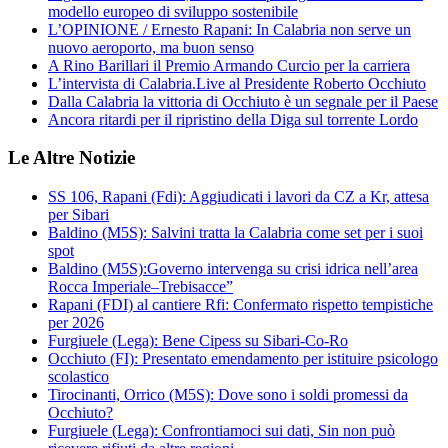
modello europeo di sviluppo sostenibile
L’OPINIONE / Ernesto Rapani: In Calabria non serve un
nuovo aeroporto, ma buon senso
A Rino Barillari il Premio Armando Curcio per la carriera
L’intervista di Calabria.Live al Presidente Roberto Occhiuto
Dalla Calabria la vittoria di Occhiuto è un segnale per il Paese
Ancora ritardi per il ripristino della Diga sul torrente Lordo
Le Altre Notizie
SS 106, Rapani (Fdi): Aggiudicati i lavori da CZ a Kr, attesa
per Sibari
Baldino (M5S): Salvini tratta la Calabria come set per i suoi
spot
Baldino (M5S):Governo intervenga su crisi idrica nell’area
Rocca Imperiale–Trebisacce”
Rapani (FDI) al cantiere Rfi: Confermato rispetto tempistiche
per 2026
Furgiuele (Lega): Bene Cipess su Sibari-Co-Ro
Occhiuto (FI): Presentato emendamento per istituire psicologo
scolastico
Tirocinanti, Orrico (M5S): Dove sono i soldi promessi da
Occhiuto?
Furgiuele (Lega): Confrontiamoci sui dati, Sin non può