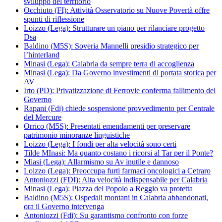
sviluppo del territorio
Occhiuto (FI): Attività Osservatorio su Nuove Povertà offre
spunti di riflessione
Loizzo (Lega): Strutturare un piano per rilanciare progetto
Dsa
Baldino (M5S): Soveria Mannelli presidio strategico per
l’hinterland
Minasi (Lega): Calabria da sempre terra di accoglienza
Minasi (Lega): Da Governo investimenti di portata storica per
AV
Irto (PD): Privatizzazione di Ferrovie conferma fallimento del
Governo
Rapani (Fdi) chiede sospensione provvedimento per Centrale
del Mercure
Orrico (M5S): Presentati emendamenti per preservare
patrimonio minoranze linguistiche
Loizzo (Lega): I fondi per alta velocità sono certi
Tilde MInasi: Ma quanto costano i ricorsi al Tar per il Ponte?
Miasi (Lega): Allarmismo su Av inutile e dannoso
Loizzo (Lega): Preoccupa furti farmaci oncologici a Cetraro
Antoniozzi (FDI): Alta velocità indispensabile per Calabria
Minasi (Lega): Piazza del Popolo a Reggio va protetta
Baldino (M5S): Ospedali montani in Calabria abbandonati,
ora il Governo intervenga
Antoniozzi (Fdi): Su garantismo confronto con forze