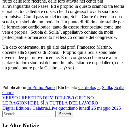
frutto delle loro ricerche, delle loro attività nei centri più
all’avanguardia del Paese. Ed è proprio in questo scambio tra teoria
e pratica, tra cattedra e corsia, che il congresso trova la sua forza
propulsiva. Con il passare del tempo, Scilla Cuore è diventato una
scuola, un simbolo, un modello. Un punto di riferimento stabile per
la formazione cardiologica, tanto da essere riconosciuto come una
vera e propria “Scuola di Scilla”, appellativo coniato da molti
partecipanti e ormai accolto nel lessico comune del congresso».
Un dato confermato, tra gli altri dal prof. Francesco Martino,
docente alla Sapienza di Roma: «Proprio qui a Scilla sono nate
diverse idee per nuove ricerche. È un congresso che riesce a far
parlare tra loro studiosi del mondo universitario e ospedaliero, ed è
un grande onore per la Calabria».
(rrm)
.
Pubblicato in
In Primo Piano
|
Etichettato
Cardiologia
,
Scilla
,
Scilla
Cuore
Navigazione
VERSO I REFERENDUM DELL’8-9 GIUGNO
LE RAGIONI DEL SÌ A TUTELA DEL LAVORO
articoli
Digital Edition / Calabria.Live quotidiano lunedì 26 maggio 2025
Le Altre Notizie