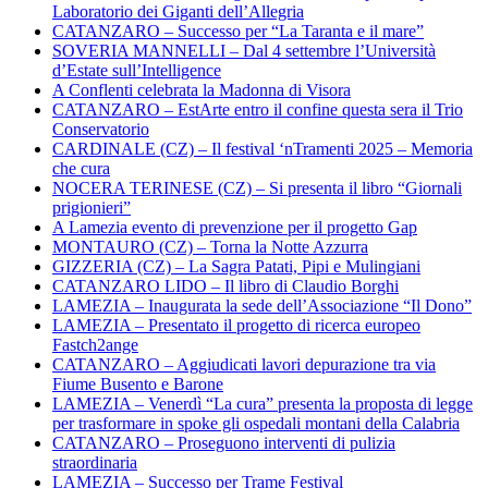
Laboratorio dei Giganti dell’Allegria
CATANZARO – Successo per “La Taranta e il mare”
SOVERIA MANNELLI – Dal 4 settembre l’Università
d’Estate sull’Intelligence
A Conflenti celebrata la Madonna di Visora
CATANZARO – EstArte entro il confine questa sera il Trio
Conservatorio
CARDINALE (CZ) – Il festival ‘nTramenti 2025 – Memoria
che cura
NOCERA TERINESE (CZ) – Si presenta il libro “Giornali
prigionieri”
A Lamezia evento di prevenzione per il progetto Gap
MONTAURO (CZ) – Torna la Notte Azzurra
GIZZERIA (CZ) – La Sagra Patati, Pipi e Mulingiani
CATANZARO LIDO – Il libro di Claudio Borghi
LAMEZIA – Inaugurata la sede dell’Associazione “Il Dono”
LAMEZIA – Presentato il progetto di ricerca europeo
Fastch2ange
CATANZARO – Aggiudicati lavori depurazione tra via
Fiume Busento e Barone
LAMEZIA – Venerdì “La cura” presenta la proposta di legge
per trasformare in spoke gli ospedali montani della Calabria
CATANZARO – Proseguono interventi di pulizia
straordinaria
LAMEZIA – Successo per Trame Festival