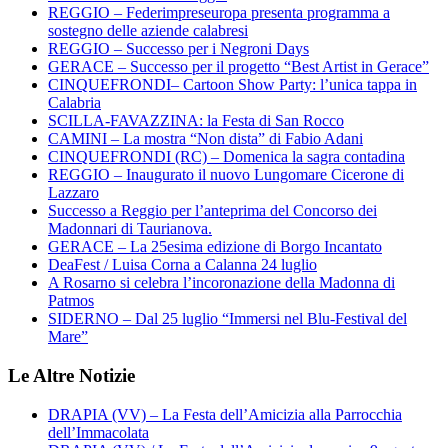
REGGIO – Federimpreseuropa presenta programma a
sostegno delle aziende calabresi
REGGIO – Successo per i Negroni Days
GERACE – Successo per il progetto “Best Artist in Gerace”
CINQUEFRONDI– Cartoon Show Party: l’unica tappa in
Calabria
SCILLA-FAVAZZINA: la Festa di San Rocco
CAMINI – La mostra “Non dista” di Fabio Adani
CINQUEFRONDI (RC) – Domenica la sagra contadina
REGGIO – Inaugurato il nuovo Lungomare Cicerone di
Lazzaro
Successo a Reggio per l’anteprima del Concorso dei
Madonnari di Taurianova.
GERACE – La 25esima edizione di Borgo Incantato
DeaFest / Luisa Corna a Calanna 24 luglio
A Rosarno si celebra l’incoronazione della Madonna di
Patmos
SIDERNO – Dal 25 luglio “Immersi nel Blu-Festival del
Mare”
Le Altre Notizie
DRAPIA (VV) – La Festa dell’Amicizia alla Parrocchia
dell’Immacolata