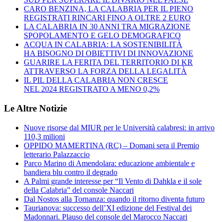
CARO BENZINA, LA CALABRIA PER IL PIENO
REGISTRATI RINCARI FINO A OLTRE 2 EURO
LA CALABRIA IN 30 ANNI TRA MIGRAZIONE
SPOPOLAMENTO E GELO DEMOGRAFICO
ACQUA IN CALABRIA: LA SOSTENIBILITÀ
HA BISOGNO DI OBIETTIVI DI INNOVAZIONE
GUARIRE LA FERITA DEL TERRITORIO DI KR
ATTRAVERSO LA FORZA DELLA LEGALITÀ
IL PIL DELLA CALABRIA NON CRESCE
NEL 2024 REGISTRATO A MENO 0,2%
Le Altre Notizie
Nuove risorse dal MIUR per le Università calabresi: in arrivo
110,3 milioni
OPPIDO MAMERTINA (RC) – Domani sera il Premio
letterario Palazzaccio
Parco Marino di Amendolara: educazione ambientale e
bandiera blu contro il degrado
A Palmi grande interesse per “Il Vento di Dahkla e il sole
della Calabria” del console Naccari
Dal Nostos alla Tornanza: quando il ritorno diventa futuro
Taurianova: successo dell’XI edizione del Festival dei
Madonnari. Plauso del console del Marocco Naccari