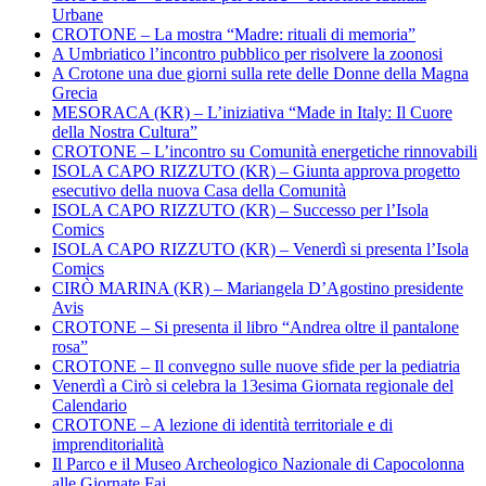
Urbane
CROTONE – La mostra “Madre: rituali di memoria”
A Umbriatico l’incontro pubblico per risolvere la zoonosi
A Crotone una due giorni sulla rete delle Donne della Magna
Grecia
MESORACA (KR) – L’iniziativa “Made in Italy: Il Cuore
della Nostra Cultura”
CROTONE – L’incontro su Comunità energetiche rinnovabili
ISOLA CAPO RIZZUTO (KR) – Giunta approva progetto
esecutivo della nuova Casa della Comunità
ISOLA CAPO RIZZUTO (KR) – Successo per l’Isola
Comics
ISOLA CAPO RIZZUTO (KR) – Venerdì si presenta l’Isola
Comics
CIRÒ MARINA (KR) – Mariangela D’Agostino presidente
Avis
CROTONE – Si presenta il libro “Andrea oltre il pantalone
rosa”
CROTONE – Il convegno sulle nuove sfide per la pediatria
Venerdì a Cirò si celebra la 13esima Giornata regionale del
Calendario
CROTONE – A lezione di identità territoriale e di
imprenditorialità
Il Parco e il Museo Archeologico Nazionale di Capocolonna
alle Giornate Fai