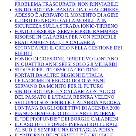
PROBLEMA TRASCURATO, NON RINVIABILE
SIN DI CROTONE, BASTA CON CHIACCHIERE:
ADESSO È ARRIVATO IL MOMENTO DI AGIRE
IL DIRITTO NEGATO ALLA MOBILITÀ IN
SICUREZZA SULLA STRADA IONIO-TIRRENO
FONDI COESIONE, SERVE RIPROGRAMMARE
RISORSE IN CALABRIA PER NON PERDERLE
REATI AMBIENTALI, LA CALABRIA
SECONDA PER IL CICLO NELLA GESTIONE DEI
RIFIUTI
FONDO DI COESIONE, OBIETTIVO LONTANO
IN QUATTRO ANNI SPESI SOLO 2,8 MILIARDI
STOP A RIFIUTI TOSSICI A CROTONE
PORTATI DA ALTRE REGIONI D’ITALIA
LE LACRIME DI REGGIO DOPO 55 ANNI
SERVANO DA MONITO PER IL FUTURO
SIN DI CROTONE, LA CALABRIA OSTAGGIO
DEL PASSATO E L’ITALIA RESPIRA VELENO
SVILUPPO SOSTENIBILE, CALABRIA ANCORA
LONTANA DAGLI OBIETTIVI DI AGENDA 2030
PIANO STRATEGICO DELLE AREE INTERNE
IL “DE PROFUNDIS” DEI BORGHI CALABRESI
IL CASO DELLE OPERE INFRASTRUTTURALI
AL SUD È SEMPRE UNA BATTAGLIA PERSA
IL “RITORNO DEI “CERVELLI” È CRUCIALE