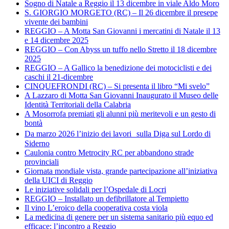
Sogno di Natale a Reggio il 13 dicembre in viale Aldo Moro
S. GIORGIO MORGETO (RC) – Il 26 dicembre il presepe
vivente dei bambini
REGGIO – A Motta San Giovanni i mercatini di Natale il 13
e 14 dicembre 2025
REGGIO – Con Abyss un tuffo nello Stretto il 18 dicembre
2025
REGGIO – A Gallico la benedizione dei motociclisti e dei
caschi il 21-dicembre
CINQUEFRONDI (RC) – Si presenta il libro “Mi svelo”
A Lazzaro di Motta San Giovanni Inaugurato il Museo delle
Identità Territoriali della Calabria
A Mosorrofa premiati gli alunni più meritevoli e un gesto di
bontà
Da marzo 2026 l’inizio dei lavori sulla Diga sul Lordo di
Siderno
Caulonia contro Metrocity RC per abbandono strade
provinciali
Giornata mondiale vista, grande partecipazione all’iniziativa
della UICI di Reggio
Le iniziative solidali per l’Ospedale di Locri
REGGIO – Installato un defibrillatore al Tempietto
Il vino L’eroico della cooperativa costa viola
La medicina di genere per un sistema sanitario più equo ed
efficace: l’incontro a Reggio