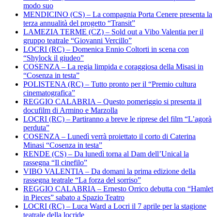
modo suo
MENDICINO (CS) – La compagnia Porta Cenere presenta la
terza annualità del progetto “Transit”
LAMEZIA TERME (CZ) – Sold out a Vibo Valentia per il
gruppo teatrale “Giovanni Vercillo”
LOCRI (RC) – Domenica Ennio Coltorti in scena con
“Shylock il giudeo”
COSENZA – La regia limpida e coraggiosa della Misasi in
“Cosenza in testa”
POLISTENA (RC) – Tutto pronto per il “Premio cultura
cinematografica”
REGGIO CALABRIA – Questo pomeriggio si presenta il
docufilm di Armino e Marzolla
LOCRI (RC) – Partiranno a breve le riprese del film “L’agorà
perduta”
COSENZA – Lunedì verrà proiettato il corto di Caterina
Minasi “Cosenza in testa”
RENDE (CS) – Da lunedì torna al Dam dell’Unical la
rassegna “Il cinefilo”
VIBO VALENTIA – Da domani la prima edizione della
rassegna teatrale “La forza del sorriso”
REGGIO CALABRIA – Ernesto Orrico debutta con “Hamlet
in Pieces” sabato a Spazio Teatro
LOCRI (RC) – Luca Ward a Locri il 7 aprile per la stagione
teatrale della locride