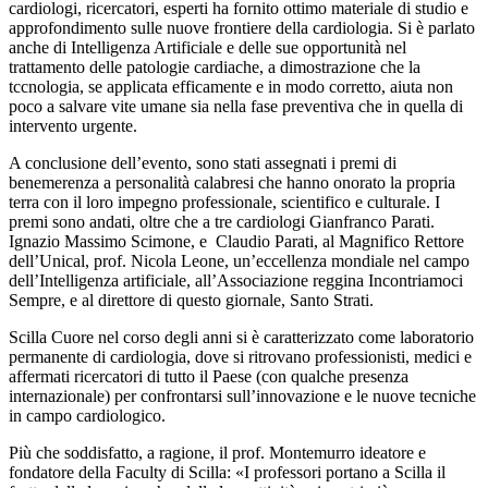
cardiologi, ricercatori, esperti ha fornito ottimo materiale di studio e
approfondimento sulle nuove frontiere della cardiologia. Si è parlato
anche di Intelligenza Artificiale e delle sue opportunità nel
trattamento delle patologie cardiache, a dimostrazione che la
tccnologia, se applicata efficamente e in modo corretto, aiuta non
poco a salvare vite umane sia nella fase preventiva che in quella di
intervento urgente.
A conclusione dell’evento, sono stati assegnati i premi di
benemerenza a personalità calabresi che hanno onorato la propria
terra con il loro impegno professionale, scientifico e culturale. I
premi sono andati, oltre che a tre cardiologi Gianfranco Parati.
Ignazio Massimo Scimone, e
Claudio Parati, al Magnifico Rettore
dell’Unical, prof. Nicola Leone, un’eccellenza mondiale nel campo
dell’Intelligenza artificiale, all’Associazione reggina Incontriamoci
Sempre, e al direttore di questo giornale, Santo Strati.
Scilla Cuore nel corso degli anni si è caratterizzato come laboratorio
permanente di cardiologia, dove si ritrovano professionisti, medici e
affermati ricercatori di tutto il Paese (con qualche presenza
internazionale) per confrontarsi sull’innovazione e le nuove tecniche
in campo cardiologico.
Più che soddisfatto, a ragione, il prof. Montemurro ideatore e
fondatore della Faculty di Scilla: «I professori portano a Scilla il