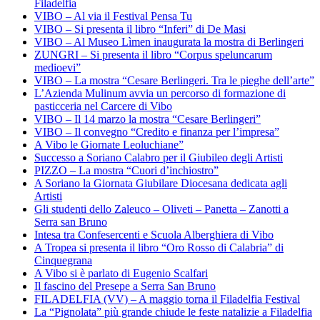
Filadelfia
VIBO – Al via il Festival Pensa Tu
VIBO – Si presenta il libro “Inferi” di De Masi
VIBO – Al Museo Lìmen inaugurata la mostra di Berlingeri
ZUNGRI – Si presenta il libro “Corpus speluncarum
medioevi”
VIBO – La mostra “Cesare Berlingeri. Tra le pieghe dell’arte”
L’Azienda Mulinum avvia un percorso di formazione di
pasticceria nel Carcere di Vibo
VIBO – Il 14 marzo la mostra “Cesare Berlingeri”
VIBO – Il convegno “Credito e finanza per l’impresa”
A Vibo le Giornate Leoluchiane”
Successo a Soriano Calabro per il Giubileo degli Artisti
PIZZO – La mostra “Cuori d’inchiostro”
A Soriano la Giornata Giubilare Diocesana dedicata agli
Artisti
Gli studenti dello Zaleuco – Oliveti – Panetta – Zanotti a
Serra san Bruno
Intesa tra Confesercenti e Scuola Alberghiera di Vibo
A Tropea si presenta il libro “Oro Rosso di Calabria” di
Cinquegrana
A Vibo si è parlato di Eugenio Scalfari
Il fascino del Presepe a Serra San Bruno
FILADELFIA (VV) – A maggio torna il Filadelfia Festival
La “Pignolata” più grande chiude le feste natalizie a Filadelfia