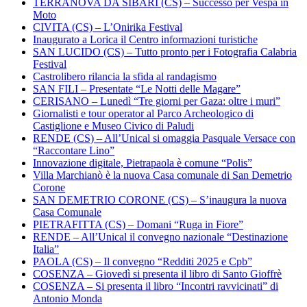
TERRANOVA DA SIBARI (CS) – Successo per Vespa in
Moto
CIVITA (CS) – L’Onirika Festival
Inaugurato a Lorica il Centro informazioni turistiche
SAN LUCIDO (CS) – Tutto pronto per i Fotografia Calabria
Festival
Castrolibero rilancia la sfida al randagismo
SAN FILI – Presentate “Le Notti delle Magare”
CERISANO – Lunedì “Tre giorni per Gaza: oltre i muri”
Giornalisti e tour operator al Parco Archeologico di
Castiglione e Museo Civico di Paludi
RENDE (CS) – All’Unical si omaggia Pasquale Versace con
“Raccontare Lino”
Innovazione digitale, Pietrapaola è comune “Polis”
Villa Marchianò è la nuova Casa comunale di San Demetrio
Corone
SAN DEMETRIO CORONE (CS) – S’inaugura la nuova
Casa Comunale
PIETRAFITTA (CS) – Domani “Ruga in Fiore”
RENDE – All’Unical il convegno nazionale “Destinazione
Italia”
PAOLA (CS) – Il convegno “Redditi 2025 e Cpb”
COSENZA – Giovedì si presenta il libro di Santo Gioffrè
COSENZA – Si presenta il libro “Incontri ravvicinati” di
Antonio Monda