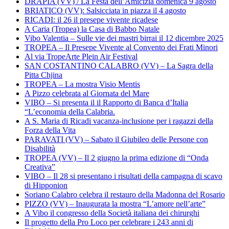
DRAPIA (VV) / La Festa dell’Amicizia domenica 9 agosto
BRIATICO (VV): Salsicciata in piazza il 4 agosto
RICADI: il 26 il presepe vivente ricadese
A Caria (Tropea) la Casa di Babbo Natale
Vibo Valentia – Sulle vie dei mastri birrai il 12 dicembre 2025
TROPEA – Il Presepe Vivente al Convento dei Frati Minori
Al via TropeArte Plein Air Festival
SAN COSTANTINO CALABRO (VV) – La Sagra della
Pitta Chjina
TROPEA – La mostra Visio Mentis
A Pizzo celebrata al Giornata del Mare
VIBO – Si presenta il il Rapporto di Banca d’Italia
“L’economia della Calabria.
A S. Maria di Ricadi vacanza-inclusione per i ragazzi della
Forza della Vita
PARAVATI (VV) – Sabato il Giubileo delle Persone con
Disabilità
TROPEA (VV) – Il 2 giugno la prima edizione di “Onda
Creativa”
VIBO – Il 28 si presentano i risultati della campagna di scavo
di Hipponion
Soriano Calabro celebra il restauro della Madonna del Rosario
PIZZO (VV) – Inaugurata la mostra “L’amore nell’arte”
A Vibo il congresso della Società italiana dei chirurghi
Il progetto della Pro Loco per celebrare i 243 anni di