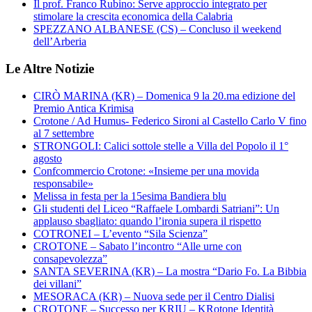
Il prof. Franco Rubino: Serve approccio integrato per
stimolare la crescita economica della Calabria
SPEZZANO ALBANESE (CS) – Concluso il weekend
dell’Arberia
Le Altre Notizie
CIRÒ MARINA (KR) – Domenica 9 la 20.ma edizione del
Premio Antica Krimisa
Crotone / Ad Humus- Federico Sironi al Castello Carlo V fino
al 7 settembre
STRONGOLI: Calici sottole stelle a Villa del Popolo il 1°
agosto
Confcommercio Crotone: «Insieme per una movida
responsabile»
Melissa in festa per la 15esima Bandiera blu
Gli studenti del Liceo “Raffaele Lombardi Satriani”: Un
applauso sbagliato: quando l’ironia supera il rispetto
COTRONEI – L’evento “Sila Scienza”
CROTONE – Sabato l’incontro “Alle urne con
consapevolezza”
SANTA SEVERINA (KR) – La mostra “Dario Fo. La Bibbia
dei villani”
MESORACA (KR) – Nuova sede per il Centro Dialisi
CROTONE – Successo per KRIU – KRotone Identità