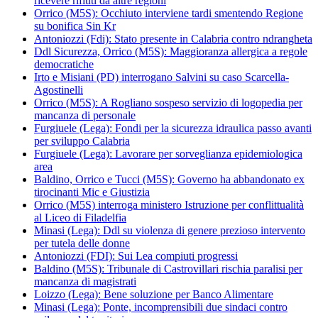
ricevere rifiuti da altre regioni
Orrico (M5S): Occhiuto interviene tardi smentendo Regione
su bonifica Sin Kr
Antoniozzi (Fdi): Stato presente in Calabria contro ndrangheta
Ddl Sicurezza, Orrico (M5S): Maggioranza allergica a regole
democratiche
Irto e Misiani (PD) interrogano Salvini su caso Scarcella-
Agostinelli
Orrico (M5S): A Rogliano sospeso servizio di logopedia per
mancanza di personale
Furgiuele (Lega): Fondi per la sicurezza idraulica passo avanti
per sviluppo Calabria
Furgiuele (Lega): Lavorare per sorveglianza epidemiologica
area
Baldino, Orrico e Tucci (M5S): Governo ha abbandonato ex
tirocinanti Mic e Giustizia
Orrico (M5S) interroga ministero Istruzione per conflittualità
al Liceo di Filadelfia
Minasi (Lega): Ddl su violenza di genere prezioso intervento
per tutela delle donne
Antoniozzi (FDI): Sui Lea compiuti progressi
Baldino (M5S): Tribunale di Castrovillari rischia paralisi per
mancanza di magistrati
Loizzo (Lega): Bene soluzione per Banco Alimentare
Minasi (Lega): Ponte, incomprensibili due sindaci contro