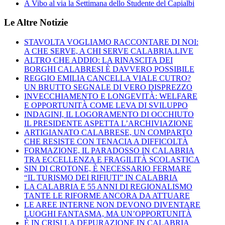
A Vibo al via la Settimana dello Studente del Capialbi
Le Altre Notizie
STAVOLTA VOGLIAMO RACCONTARE DI NOI:
A CHE SERVE, A CHI SERVE CALABRIA.LIVE
ALTRO CHE ADDIO: LA RINASCITA DEI
BORGHI CALABRESI È DAVVERO POSSIBILE
REGGIO EMILIA CANCELLA VIALE CUTRO?
UN BRUTTO SEGNALE DI VERO DISPREZZO
INVECCHIAMENTO E LONGEVITÀ: WELFARE
E OPPORTUNITÀ COME LEVA DI SVILUPPO
INDAGINI, IL LOGORAMENTO DI OCCHIUTO
IL PRESIDENTE ASPETTA L’ARCHIVIAZIONE
ARTIGIANATO CALABRESE, UN COMPARTO
CHE RESISTE CON TENACIA A DIFFICOLTÀ
FORMAZIONE, IL PARADOSSO IN CALABRIA
TRA ECCELLENZA E FRAGILITÀ SCOLASTICA
SIN DI CROTONE, È NECESSARIO FERMARE
“IL TURISMO DEI RIFIUTI” IN CALABRIA
LA CALABRIA E 55 ANNI DI REGIONALISMO
TANTE LE RIFORME ANCORA DA ATTUARE
LE AREE INTERNE NON DEVONO DIVENTARE
LUOGHI FANTASMA, MA UN’OPPORTUNITÀ
È IN CRISI LA DEPURAZIONE IN CALABRIA