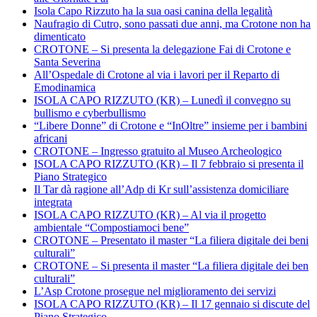
Isola Capo Rizzuto ha la sua oasi canina della legalità
Naufragio di Cutro, sono passati due anni, ma Crotone non ha
dimenticato
CROTONE – Si presenta la delegazione Fai di Crotone e
Santa Severina
All’Ospedale di Crotone al via i lavori per il Reparto di
Emodinamica
ISOLA CAPO RIZZUTO (KR) – Lunedì il convegno su
bullismo e cyberbullismo
“Libere Donne” di Crotone e “InOltre” insieme per i bambini
africani
CROTONE – Ingresso gratuito al Museo Archeologico
ISOLA CAPO RIZZUTO (KR) – Il 7 febbraio si presenta il
Piano Strategico
Il Tar dà ragione all’Adp di Kr sull’assistenza domiciliare
integrata
ISOLA CAPO RIZZUTO (KR) – Al via il progetto
ambientale “Compostiamoci bene”
CROTONE – Presentato il master “La filiera digitale dei beni
culturali”
CROTONE – Si presenta il master “La filiera digitale dei ben
culturali”
L’Asp Crotone prosegue nel miglioramento dei servizi
ISOLA CAPO RIZZUTO (KR) – Il 17 gennaio si discute del
Piano Strategico