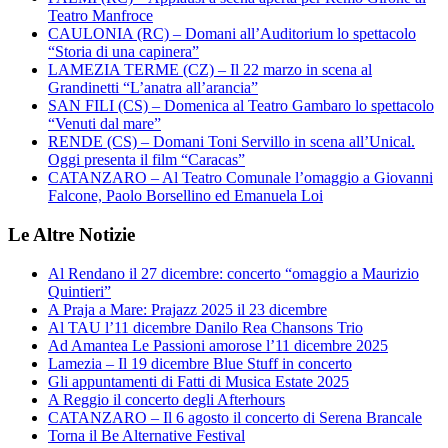
Teatro Manfroce
CAULONIA (RC) – Domani all’Auditorium lo spettacolo
“Storia di una capinera”
LAMEZIA TERME (CZ) – Il 22 marzo in scena al
Grandinetti “L’anatra all’arancia”
SAN FILI (CS) – Domenica al Teatro Gambaro lo spettacolo
“Venuti dal mare”
RENDE (CS) – Domani Toni Servillo in scena all’Unical.
Oggi presenta il film “Caracas”
CATANZARO – Al Teatro Comunale l’omaggio a Giovanni
Falcone, Paolo Borsellino ed Emanuela Loi
Le Altre Notizie
Al Rendano il 27 dicembre: concerto “omaggio a Maurizio
Quintieri”
A Praja a Mare: Prajazz 2025 il 23 dicembre
Al TAU l’11 dicembre Danilo Rea Chansons Trio
Ad Amantea Le Passioni amorose l’11 dicembre 2025
Lamezia – Il 19 dicembre Blue Stuff in concerto
Gli appuntamenti di Fatti di Musica Estate 2025
A Reggio il concerto degli Afterhours
CATANZARO – Il 6 agosto il concerto di Serena Brancale
Torna il Be Alternative Festival