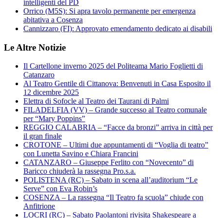
intelligenti del PD
Orrico (M5S): Si apra tavolo permanente per emergenza
abitativa a Cosenza
Cannizzaro (FI): Approvato emendamento dedicato ai disabili
Le Altre Notizie
Il Cartellone inverno 2025 del Politeama Mario Foglietti di
Catanzaro
Al Teatro Gentile di Cittanova: Benvenuti in Casa Esposito il
12 dicembre 2025
Elettra di Sofocle al Teatro dei Taurani di Palmi
FILADELFIA (VV) – Grande successo al Teatro comunale
per “Mary Poppins”
REGGIO CALABRIA – “Facce da bronzi” arriva in città per
il gran finale
CROTONE – Ultimi due appuntamenti di “Voglia di teatro”
con Lunetta Savino e Chiara Francini
CATANZARO – Giuseppe Ferlito con “Novecento” di
Baricco chiuderà la rassegna Pro.s.a.
POLISTENA (RC) – Sabato in scena all’auditorium “Le
Serve” con Eva Robin’s
COSENZA – La rassegna “Il Teatro fa scuola” chiude con
Anfitrione
LOCRI (RC) – Sabato Paolantoni rivisita Shakespeare a