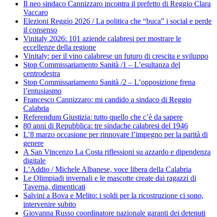
Il neo sindaco Cannizzaro incontra il prefetto di Reggio Clara
Vaccaro
Elezioni Reggio 2026 / La politica che “buca” i social e perde
il consenso
Vinitaly 2026: 101 aziende calabresi per mostrare le
eccellenze della regione
Vinitaly: per il vino calabrese un futuro di crescita e sviluppo
Stop Commissariamento Sanità /1 – L’esultanza del
centrodestra
Stop Commissariamento Sanità /2 – L’opposizione frena
l’entusiasmo
Francesco Cannizzaro: mi candido a sindaco di Reggio
Calabria
Referendum Giustizia: tutto quello che c’è da sapere
80 anni di Repubblica: tre sindache calabresi del 1946
L’8 marzo occasione per rinnovare l’impegno per la parità di
genere
A San Vincenzo La Costa riflessioni su azzardo e dipendenza
digitale
L’Addio / Michele Albanese, voce libera della Calabria
Le Olimpiadi invernali e le mascotte create dai ragazzi di
Taverna, dimenticati
Salvini a Bova e Melito: i soldi per la ricostruzione ci sono,
intervenire subito
Giovanna Russo coordinatore nazionale garanti dei detenuti