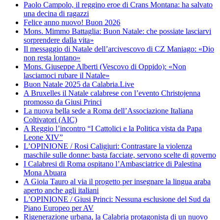
Paolo Campolo, il reggino eroe di Crans Montana: ha salvato
una decina di ragazzi
Felice anno nuovo! Buon 2026
Mons. Mimmo Battaglia: Buon Natale: che possiate lasciarvi
sorprendere dalla vita»
Il messaggio di Natale dell’arcivescovo di CZ Maniago: «Dio
non resta lontano»
Mons. Giuseppe Alberti (Vescovo di Oppido): «Non
lasciamoci rubare il Natale»
Buon Natale 2025 da Calabria.Live
A Bruxelles il Natale calabrese con l’evento Christojenna
promosso da Giusi Princi
La nuova bella sede a Roma dell’Associazione Italiana
Coltivatori (AIC)
A Reggio l’incontro “I Cattolici e la Politica vista da Papa
Leone XIV”
L’OPINIONE / Rosi Caligiuri: Contrastare la violenza
maschile sulle donne: basta facciate, servono scelte di governo
I Calabresi di Roma ospitano l’Ambasciatrice di Palestina
Mona Abuara
A Gioia Tauro al via il progetto per insegnare la lingua araba
aperto anche agli italiani
L’OPINIONE / Giusi Princi: Nessuna esclusione del Sud da
Piano Europeo per AV
Rigenerazione urbana, la Calabria protagonista di un nuovo