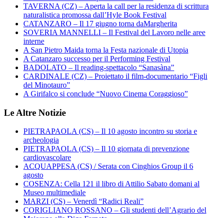
TAVERNA (CZ) – Aperta la call per la residenza di scrittura
naturalistica promossa dall’Hyle Book Festival
CATANZARO – Il 17 giugno torna daMargherita
SOVERIA MANNELLI – Il Festival del Lavoro nelle aree
interne
A San Pietro Maida torna la Festa nazionale di Utopia
A Catanzaro successo per il Performing Festival
BADOLATO – Il reading-spettacolo “Sanasàna”
CARDINALE (CZ) – Proiettato il film-documentario “Figli
del Minotauro”
A Girifalco si conclude “Nuovo Cinema Coraggioso”
Le Altre Notizie
PIETRAPAOLA (CS) – Il 10 agosto incontro su storia e
archeologia
PIETRAPAOLA (CS) – Il 10 giornata di prevenzione
cardiovascolare
ACQUAPPESA (CS) / Serata con Cinghios Group il 6
agosto
COSENZA: Cella 121 il libro di Attilio Sabato domani al
Museo multimediale
MARZI (CS) – Venerdì “Radici Reali”
CORIGLIANO ROSSANO – Gli studenti dell’Agrario del