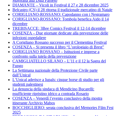
Majorana alla Diga Farneto
DIAMANTE – Vicoli in Festival il 27 e 28 dicembre 2025
Belcastro (CS) il 28 ritorna il tradizionale mercatino di Natale
CORIGLIANO-ROSSANO: Capodanno con i Negramaro
CORIGLIANO-ROSSANO: Tombola benefica Aido il 14
dicembre
TREBISACCE: 3Bee Comics Festival il 12-14 dicembre
COSENZA – Due giornate dedicate alla prevenzione delle
infezioni ospedaliere
A Corigliano Rossano successo per il Clementina Festival
COSENZA – Si presenta il libro “L’orologiaio di Brest”
CORIGLIANO ROSSANO – Istituzioni e imprese a
confronto sulla tutela della prevenzione
CAMIGLIATELLO SILANO – L’11 e il 12 la Sagra del
Fungo
La Settimana nazionale della Protezione Civile parte
dall’Unical
L’Unical aderisce a Iupals: cinque borse di studio per gli
studenti palestinesi
La denuncia della sindaca di Mendicino Bucarelli:
nsufficiente ripristino idrico a contrada Rosario
COSENZA – Venerdì l’evento conclusivo della mostra
itinerante Archivio Mabos
BOCCHIGLIERO: serata conclusiva del Memories Film Fest
2025