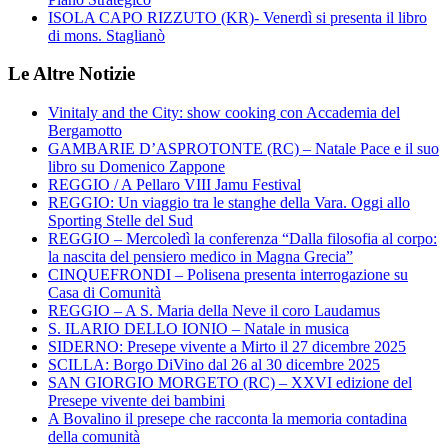
ISOLA CAPO RIZZUTO (KR)- Venerdì si presenta il libro
di mons. Staglianò
Le Altre Notizie
Vinitaly and the City: show cooking con Accademia del
Bergamotto
GAMBARIE D’ASPROTONTE (RC) – Natale Pace e il suo
libro su Domenico Zappone
REGGIO / A Pellaro VIII Jamu Festival
REGGIO: Un viaggio tra le stanghe della Vara. Oggi allo
Sporting Stelle del Sud
REGGIO – Mercoledì la conferenza “Dalla filosofia al corpo:
la nascita del pensiero medico in Magna Grecia”
CINQUEFRONDI – Polisena presenta interrogazione su
Casa di Comunità
REGGIO – A S. Maria della Neve il coro Laudamus
S. ILARIO DELLO IONIO – Natale in musica
SIDERNO: Presepe vivente a Mirto il 27 dicembre 2025
SCILLA: Borgo DiVino dal 26 al 30 dicembre 2025
SAN GIORGIO MORGETO (RC) – XXVI edizione del
Presepe vivente dei bambini
A Bovalino il presepe che racconta la memoria contadina
della comunità