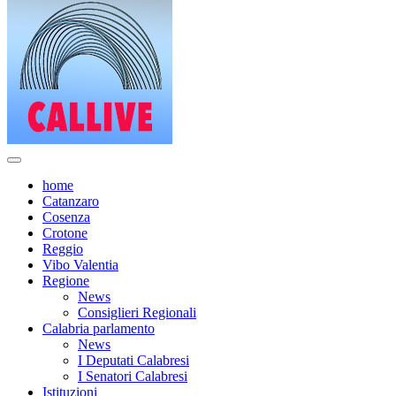
home
Catanzaro
Cosenza
Crotone
Reggio
Vibo Valentia
Regione
News
Consiglieri Regionali
Calabria parlamento
News
I Deputati Calabresi
I Senatori Calabresi
Istituzioni