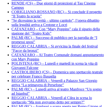
RENDE (CS) – Due giorni di proiezioni al Tau Cinema
Campus
CORIGLIANO-ROSSANO (RC) – Si conclude il progetto
“Il Teatro fa scuola”
“Se dicessimo la verità – ultimo capitolo”, l’opera-dibattito
sulla legalità arriva a Crotone e Locri
CATANZARO – Con “Mary Poppins” cala il sipario della
stagione del “Teatro Kids”
PALMI (RC) – Successo di pubblico per la parodia de “I
promessi sposi”
REGGIO CALABRIA – Si avvicina la finale del festival
“Facce da bronzi”
CATANZARO – Al Teatro Comunale domani appuntamento
con Mary Poppins
POLISTENA (RC) – Lunedì e martedì in scena la vita di
Giovanni Falcone
CASTROLIBERO (CS) – Domenica uno spettacolo teatrale
per celebrare Franco Basaglia
REGGIO CALABRIA – Venerdì a Palazzo San Giorgio
arriva “La primavera di Persefone”
PALMI (RC) – Lunedì arriva al teatro Manfroce “Un sogno
ad Istanbul”
REGGIO CALABRIA – Venerdì al Cilea in scena lo
spettacolo “Ma non avevamo detto per sempre?”
PALMI (RC) – Applausi a scena aperta per Remo Girone al