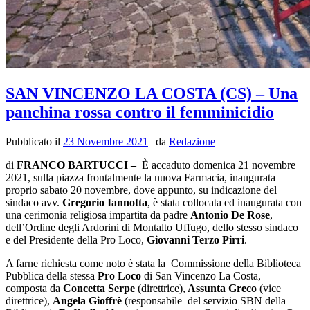
SAN VINCENZO LA COSTA (CS) – Una
panchina rossa contro il femminicidio
Pubblicato il
23 Novembre 2021
|
da
Redazione
di
FRANCO BARTUCCI –
È
accaduto domenica 21 novembre
2021, sulla piazza frontalmente la nuova Farmacia, inaugurata
proprio sabato 20 novembre, dove appunto, su indicazione del
sindaco avv.
Gregorio Iannotta
, è stata collocata ed inaugurata con
una cerimonia religiosa impartita da padre
Antonio De Rose
,
dell’Ordine degli Ardorini di Montalto Uffugo, dello stesso sindaco
e del Presidente della Pro Loco,
Giovanni Terzo Pirri
.
A farne richiesta come noto è stata la Commissione della Biblioteca
Pubblica della stessa
Pro Loco
di San Vincenzo La Costa,
composta da
Concetta Serpe
(direttrice),
Assunta Greco
(vice
direttrice),
Angela Gioffrè
(responsabile del servizio SBN della