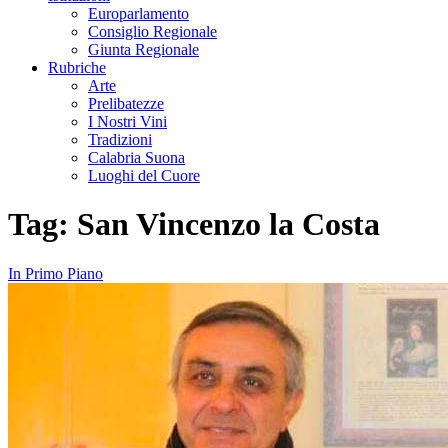
Europarlamento
Consiglio Regionale
Giunta Regionale
Rubriche
Arte
Prelibatezze
I Nostri Vini
Tradizioni
Calabria Suona
Luoghi del Cuore
Tag:
San Vincenzo la Costa
In Primo Piano