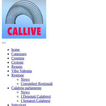
home
Catanzaro
Cosenza
Crotone
Reggio
Vibo Valentia
Regione
News
Consiglieri Regionali
Calabria parlamento
News
I Deputati Calabresi
I Senatori Calabresi
Istituzioni