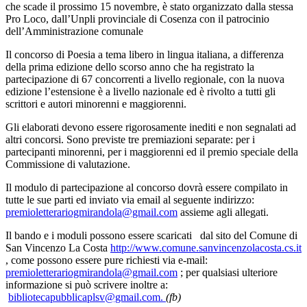
che scade il prossimo 15 novembre, è stato organizzato dalla stessa
Pro Loco, dall’Unpli provinciale di Cosenza con il patrocinio
dell’Amministrazione comunale
Il concorso di Poesia a tema libero in lingua italiana, a differenza
della prima edizione dello scorso anno che ha registrato la
partecipazione di 67 concorrenti a livello regionale, con la nuova
edizione l’estensione è a livello nazionale ed è rivolto a tutti gli
scrittori e autori minorenni e maggiorenni.
Gli elaborati devono essere rigorosamente inediti e non segnalati ad
altri concorsi. Sono previste tre premiazioni separate: per i
partecipanti minorenni, per i maggiorenni ed il premio speciale della
Commissione di valutazione.
Il modulo di partecipazione al concorso dovrà essere compilato in
tutte le sue parti ed inviato via email al seguente indirizzo:
premioletterariogmirandola@gmail.com
assieme agli allegati.
Il bando e i moduli possono essere scaricati dal sito del Comune di
San Vincenzo La Costa
http://www.comune.sanvincenzolacosta.cs.it
, come possono essere pure richiesti via e-mail:
premioletterariogmirandola@gmail.com
; per qualsiasi ulteriore
informazione si può scrivere inoltre a:
bibliotecapubblicaplsv@gmail.com.
(fb)