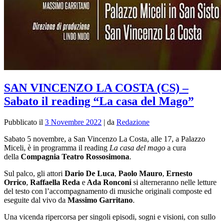
SAN VINCENZO LA COSTA (CS) –
Sabato il reading “La casa del Mago”
Pubblicato il
3 Novembre 2022
|
da
Redazione
Sabato 5 novembre, a San Vincenzo La Costa, alle 17, a Palazzo
Miceli, è in programma il reading
La casa del mago
a cura
della
Compagnia Teatro Rossosimona
.
Sul palco, gli attori
Dario De Luca
,
Paolo Mauro
,
Ernesto
Orrico
,
Raffaella Reda
e
Ada Ronconi
si alterneranno nelle letture
del testo con l’accompagnamento di musiche originali composte ed
eseguite dal vivo da
Massimo Garritano
.
Una vicenda ripercorsa per singoli episodi, sogni e visioni, con sullo