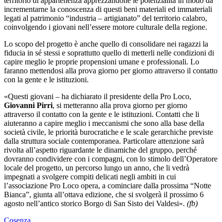
territorio di appartenenza apprezzandone le potenzialità in modo da
incrementarne la conoscenza di questi beni materiali ed immateriali
legati al patrimonio “industria – artigianato” del territorio calabro,
coinvolgendo i giovani nell’essere motore culturale della regione.
Lo scopo del progetto è anche quello di consolidare nei ragazzi la
fiducia in sé stessi e soprattutto quello di metterli nelle condizioni di
capire meglio le proprie propensioni umane e professionali. Lo
faranno mettendosi alla prova giorno per giorno attraverso il contatto
con la gente e le istituzioni.
«Questi giovani – ha dichiarato il presidente della Pro Loco,
Giovanni Pirri
, si metteranno alla prova giorno per giorno
attraverso il contatto con la gente e le istituzioni. Contatti che li
aiuteranno a capire meglio i meccanismi che sono alla base della
società civile, le priorità burocratiche e le scale gerarchiche previste
dalla struttura sociale contemporanea. Particolare attenzione sarà
rivolta all’aspetto riguardante le dinamiche del gruppo, perché
dovranno condividere con i compagni, con lo stimolo dell’Operatore
locale del progetto, un percorso lungo un anno, che li vedrà
impegnati a svolgere compiti delicati negli ambiti in cui
l’associazione Pro Loco opera, a cominciare dalla prossima “Notte
Bianca”, giunta all’ottava edizione, che si svolgerà il prossimo 6
agosto nell’antico storico Borgo di San Sisto dei Valdesi».
(fb)
Cosenza