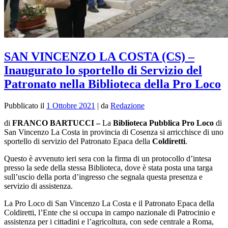
SAN VINCENZO LA COSTA (CS) –
Inaugurato lo sportello di Servizio del
Patronato nella Biblioteca della Pro Loco
Pubblicato il
1 Ottobre 2021
|
da
Redazione
di
FRANCO BARTUCCI –
La
Biblioteca Pubblica Pro Loco
di
San Vincenzo La Costa in provincia di Cosenza si arricchisce di uno
sportello di servizio del Patronato Epaca della
Coldiretti
.
Questo è avvenuto ieri sera con la firma di un protocollo d’intesa
presso la sede della stessa Biblioteca, dove è stata posta una targa
sull’uscio della porta d’ingresso che segnala questa presenza e
servizio di assistenza.
La Pro Loco di San Vincenzo La Costa e il Patronato Epaca della
Coldiretti, l’Ente che si occupa in campo nazionale di Patrocinio e
assistenza per i cittadini e l’agricoltura, con sede centrale a Roma,