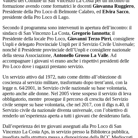
Valdesi del Comune di San Vincenzo La Costa per un incontro di
formazione avendo come formatrici le docenti
Giovanna Ruggiero
,
Presidente della Pro Loco di Belmonte Calabro, ed
Elvira Sacco
,
presidente della Pro Loco di Lago.
Secondo il programma sono intervenuti in apertura dell’incontro: il
sindaco di San Vincenzo La Costa,
Gregorio Iannotta
; il
Presidente della locale Pro Loco,
Giovanni Terzo Pirri
, consigliere
Unpli e delegato Provinciale Unpli per il Servizio Civile Universale;
nonché il Presidente provinciale dell’Unpli e consigliere nazionale
della stessa Associazione,
Antonello Grosso La Valle
. Ad
accompagnare i giovani vi erano anche i rispettivi presidenti delle
Pro Loco dove i ragazzi prestano servizio.
Un servizio attivo dal 1972, nato come diritto all’obiezione di
coscienza al servizio militare, trasformato dopo trent’anni, con la
legge n. 64/2001, in Servizio civile nazionale su base volontaria,
aperto anche alle donne. Nel 2005 viene sospeso il servizio di leva
obbligatorio, mentre prosegue il percorso di crescita del Servizio
civile sempre su base volontaria, che nel 2017, con il dlgs n.40, il
Servizio civile da nazionale diventa universale, con l’obiettivo di
renderlo un’esperienza aperta a tutti i giovani che desiderano farla.
Dall’esperienza dei tre giovani assegnati alla Pro Loco di San
Vincenzo La Costa Aps, in servizio presso la Biblioteca pubblica,
insediata nella struttura messa a disposizione della BCC Mediocrati,