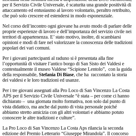
per il Servizio Civile Universale, è scaturita una grande positività di
attaccamento ed entusiasmo al lavoro volontario, peraltro retribuito,
che può solo crescere ed estendersi in modo esponenziale.
Nel corso dell’incontro ogni giovane ha avuto modo di parlare delle
proprie esperienze di lavoro e dell’importanza del servizio civile nei
territori di appartenenza. E’ stato motivo, inoltre, di scambiarsi
opinioni e modi di fare nel valorizzare la conoscenza delle tradizioni
popolari dei vari comuni.
Per i giovani partecipanti al raduno si è presentata alla fine
l’opportunità di visitare l’antico borgo di San Sisto dei Valdesi e
contestualmente il museo Valdese “Scipione Lentolo”, con la guida
della responsabile,
Stefania Di Biase
, che ha raccontato la storia
dei valdesi e le loro tradizioni ed usanze.
Per i tre giovani assegnati alla Pro Loco di San Vincenzo La Costa
APS per il Servizio Civile Universale “è stata – per come ci hanno
dichiarato – una giornata molto formativa, non solo dal punto di
vista didattico, ma anche dal punto di vista personale poiché
abbiamo stretto amicizia con gli altri volontari e abbiamo potuto
conoscere le altre tradizioni e culture”.
La Pro Loco di San Vincenzo La Costa Aps rilancia la seconda
edizione del Premio Letterario “Giuseppe Mirandola”.
Il concorso