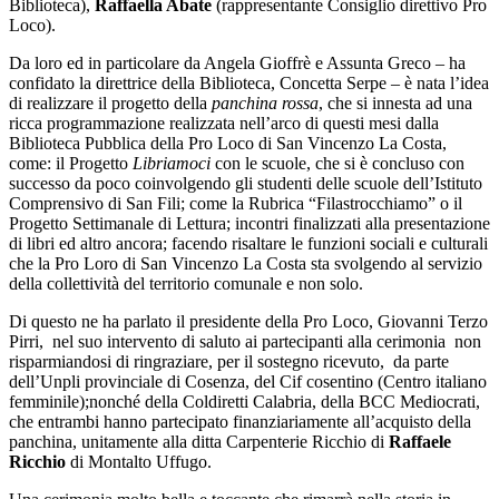
Biblioteca),
Raffaella Abate
(rappresentante Consiglio direttivo Pro
Loco).
Da loro ed in particolare da Angela Gioffrè e Assunta Greco – ha
confidato la direttrice della Biblioteca, Concetta Serpe – è nata l’idea
di realizzare il progetto della
panchina rossa
, che si innesta ad una
ricca programmazione realizzata nell’arco di questi mesi dalla
Biblioteca Pubblica della Pro Loco di San Vincenzo La Costa,
come: il Progetto
Libriamoci
con le scuole, che si è concluso con
successo da poco coinvolgendo gli studenti delle scuole dell’Istituto
Comprensivo di San Fili; come la Rubrica “Filastrocchiamo” o il
Progetto Settimanale di Lettura; incontri finalizzati alla presentazione
di libri ed altro ancora; facendo risaltare le funzioni sociali e culturali
che la Pro Loro di San Vincenzo La Costa sta svolgendo al servizio
della collettività del territorio comunale e non solo.
Di questo ne ha parlato il presidente della Pro Loco, Giovanni Terzo
Pirri, nel suo intervento di saluto ai partecipanti alla cerimonia non
risparmiandosi di ringraziare, per il sostegno ricevuto, da parte
dell’Unpli provinciale di Cosenza, del Cif cosentino (Centro italiano
femminile);nonché della Coldiretti Calabria, della BCC Mediocrati,
che entrambi hanno partecipato finanziariamente all’acquisto della
panchina, unitamente alla ditta Carpenterie Ricchio di
Raffaele
Ricchio
di Montalto Uffugo.