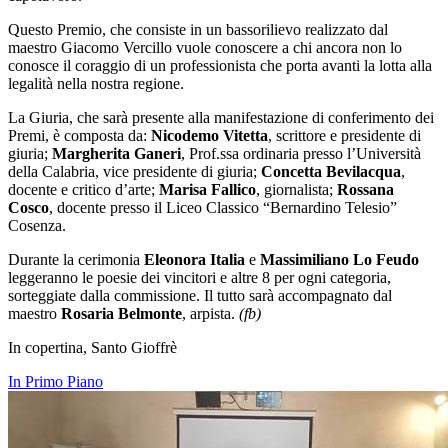
Questo Premio, che consiste in un bassorilievo realizzato dal
maestro Giacomo Vercillo vuole conoscere a chi ancora non lo
conosce il coraggio di un professionista che porta avanti la lotta alla
legalità nella nostra regione.
La Giuria, che sarà presente alla manifestazione di conferimento dei
Premi, è composta da:
Nicodemo Vitetta
, scrittore e presidente di
giuria;
Margherita Ganeri
, Prof.ssa ordinaria presso l’Università
della Calabria, vice presidente di giuria;
Concetta Bevilacqua
,
docente e critico d’arte;
Marisa Fallico
, giornalista;
Rossana
Cosco
, docente presso il Liceo Classico “Bernardino Telesio”
Cosenza.
Durante la cerimonia
Eleonora Italia
e
Massimiliano Lo Feudo
leggeranno le poesie dei vincitori e altre 8 per ogni categoria,
sorteggiate dalla commissione. Il tutto sarà accompagnato dal
maestro
Rosaria Belmonte
, arpista.
(fb)
In copertina, Santo Gioffrè
In Primo Piano