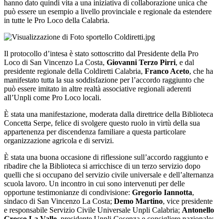
hanno dato quindi vita a una iniziativa di collaborazione unica che
può essere un esempio a livello provinciale e regionale da estendere
in tutte le Pro Loco della Calabria.
Il protocollo d’intesa è stato sottoscritto dal Presidente della Pro
Loco di San Vincenzo La Costa,
Giovanni Terzo Pirri
, e dal
presidente regionale della Coldiretti Calabria,
Franco Aceto
, che ha
manifestato tutta la sua soddisfazione per l’accordo raggiunto che
può essere imitato in altre realtà associative regionali aderenti
all’Unpli come Pro Loco locali.
È stata una manifestazione, moderata dalla direttrice della Biblioteca
Concetta Serpe, felice di svolgere questo ruolo in virtù della sua
appartenenza per discendenza familiare a questa particolare
organizzazione agricola e di servizi.
È stata una buona occasione di riflessione sull’accordo raggiunto e
ribadire che la Biblioteca si arricchisce di un terzo servizio dopo
quelli che si occupano del servizio civile universale e dell’alternanza
scuola lavoro. Un incontro in cui sono intervenuti per delle
opportune testimonianze di condivisione:
Gregorio Iannotta
,
sindaco di San Vincenzo La Costa;
Demo Martino
, vice presidente
e responsabile Servizio Civile Universale Unpli Calabria;
Antonello
Grosso La Valle
, presidente Unpli Cosenza e consigliere nazionale;