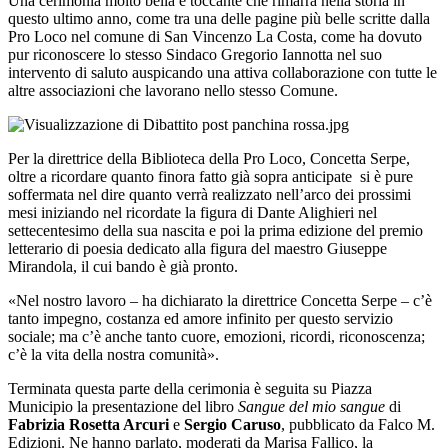
Una cerimonia molto bella e toccante che rimarrà nella storia in
questo ultimo anno, come tra una delle pagine più belle scritte dalla
Pro Loco nel comune di San Vincenzo La Costa, come ha dovuto
pur riconoscere lo stesso Sindaco Gregorio Iannotta nel suo
intervento di saluto auspicando una attiva collaborazione con tutte le
altre associazioni che lavorano nello stesso Comune.
Per la direttrice della Biblioteca della Pro Loco, Concetta Serpe,
oltre a ricordare quanto finora fatto già sopra anticipate si è pure
soffermata nel dire quanto verrà realizzato nell’arco dei prossimi
mesi iniziando nel ricordate la figura di Dante Alighieri nel
settecentesimo della sua nascita e poi la prima edizione del premio
letterario di poesia dedicato alla figura del maestro Giuseppe
Mirandola, il cui bando è già pronto.
«Nel nostro lavoro – ha dichiarato la direttrice Concetta Serpe – c’è
tanto impegno, costanza ed amore infinito per questo servizio
sociale; ma c’è anche tanto cuore, emozioni, ricordi, riconoscenza;
c’è la vita della nostra comunità».
Terminata questa parte della cerimonia è seguita su Piazza
Municipio la presentazione del libro
Sangue del mio sangue
di
Fabrizia Rosetta Arcuri
e
Sergio Caruso
, pubblicato da Falco M.
Edizioni. Ne hanno parlato, moderati da Marisa Fallico, la