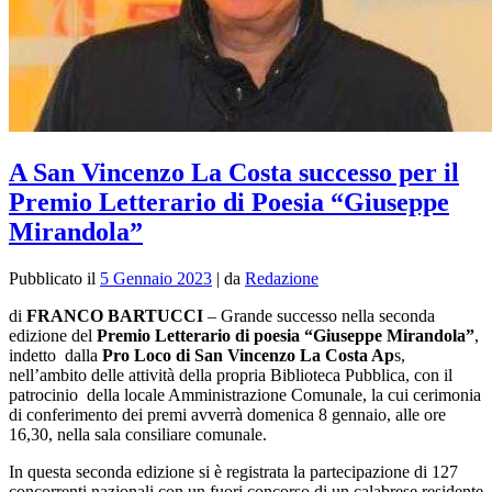
A San Vincenzo La Costa successo per il
Premio Letterario di Poesia “Giuseppe
Mirandola”
Pubblicato il
5 Gennaio 2023
|
da
Redazione
di
FRANCO BARTUCCI
–
Grande successo nella seconda
edizione del
Premio Letterario di poesia “Giuseppe Mirandola”
,
indetto dalla
Pro Loco di San Vincenzo La Costa Ap
s,
nell’ambito delle attività della propria Biblioteca Pubblica, con il
patrocinio della locale Amministrazione Comunale, la cui cerimonia
di conferimento dei premi avverrà domenica 8 gennaio, alle ore
16,30, nella sala consiliare comunale.
In questa seconda edizione si è registrata la partecipazione di 127
concorrenti nazionali con un fuori concorso di un calabrese residente