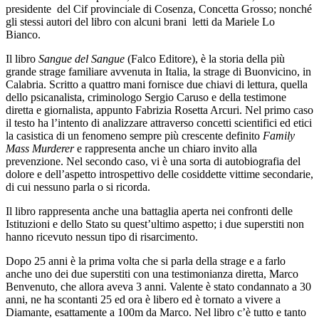
presidente del Cif provinciale di Cosenza, Concetta Grosso; nonché
gli stessi autori del libro con alcuni brani letti da Mariele Lo
Bianco.
Il libro
Sangue del Sangue
(Falco Editore), è la storia della più
grande strage familiare avvenuta in Italia, la strage di Buonvicino, in
Calabria. Scritto a quattro mani fornisce due chiavi di lettura, quella
dello psicanalista, criminologo Sergio Caruso e della testimone
diretta e giornalista, appunto Fabrizia Rosetta Arcuri. Nel primo caso
il testo ha l’intento di analizzare attraverso concetti scientifici ed etici
la casistica di un fenomeno sempre più crescente definito
Family
Mass Murderer
e rappresenta anche un chiaro invito alla
prevenzione. Nel secondo caso, vi è una sorta di autobiografia del
dolore e dell’aspetto introspettivo delle cosiddette vittime secondarie,
di cui nessuno parla o si ricorda.
Il libro rappresenta anche una battaglia aperta nei confronti delle
Istituzioni e dello Stato su quest’ultimo aspetto; i due superstiti non
hanno ricevuto nessun tipo di risarcimento.
Dopo 25 anni è la prima volta che si parla della strage e a farlo
anche uno dei due superstiti con una testimonianza diretta, Marco
Benvenuto, che allora aveva 3 anni.
Valente è stato condannato a 30
anni, ne ha scontanti 25 ed ora è libero ed è tornato a vivere a
Diamante, esattamente a 100m da Marco. Nel libro c’è tutto e tanto