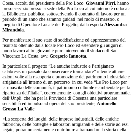
Costa, accolti dal presidente della Pro Loco,
Giovanni Pirri
, hanno
preso servizio presso la sede della Pro Loco al cui interno è collocata
la Biblioteca pubblica, sottoscrivendo il contratto di lavoro per un
periodo di un anno che saranno guidati nel ruolo di maestro, o
meglio di Operatore Locale del Progetto, dalla esperta
Alessandra
Mirandola
.
Per manifestare il suo stato di soddisfazione ed apprezzamento del
risultato ottenuto dalla locale Pro Loco ed estendere gli auguri di
buon lavoro ai tre giovani è pure intervenuto il sindaco di San
Vincenzo La Costa, avv.
Gregorio Iannotta
.
In particolare il progetto “Le antiche industrie e l’artigianato
calabrese: un passato da conservare e tramandare” intende attuare
azioni volte alla riscoperta e promozione del patrimonio industriale e
artigianale all’interno di un percorso in cui vede “Le Pro Loco per
la rinascita delle comunità, il patrimonio culturale e ambientale per la
ripartenza dell’Italia”, coerentemente con gli obiettivi programmatici
dell’Unpli, che ha per la Provincia di Cosenza una particolare
sensibilità ed impulso ad opera del suo presidente,
Antonello
Grosso La Valle
.
«La scoperta dei luoghi, delle imprese industriali, delle antiche
fabbriche, delle botteghe e laboratori artigianali e delle storie ad essi
legate, potranno certamente contribuire a tramandare la storia della