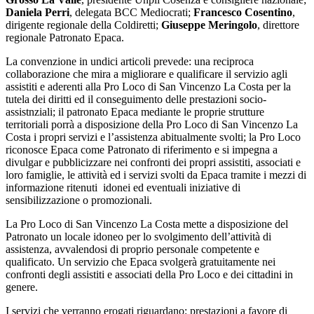
Daniela Perri
, delegata BCC Mediocrati;
Francesco Cosentino
,
dirigente regionale della Coldiretti;
Giuseppe Meringolo
, direttore
regionale Patronato Epaca.
La convenzione in undici articoli prevede: una reciproca
collaborazione che mira a migliorare e qualificare il servizio agli
assistiti e aderenti alla Pro Loco di San Vincenzo La Costa per la
tutela dei diritti ed il conseguimento delle prestazioni socio-
assistnziali; il patronato Epaca mediante le proprie strutture
territoriali porrà a disposizione della Pro Loco di San Vincenzo La
Costa i propri servizi e l’assistenza abitualmente svolti; la Pro Loco
riconosce Epaca come Patronato di riferimento e si impegna a
divulgar e pubblicizzare nei confronti dei propri assistiti, associati e
loro famiglie, le attività ed i servizi svolti da Epaca tramite i mezzi di
informazione ritenuti idonei ed eventuali iniziative di
sensibilizzazione o promozionali.
La Pro Loco di San Vincenzo La Costa mette a disposizione del
Patronato un locale idoneo per lo svolgimento dell’attività di
assistenza, avvalendosi di proprio personale competente e
qualificato. Un servizio che Epaca svolgerà gratuitamente nei
confronti degli assistiti e associati della Pro Loco e dei cittadini in
genere.
I servizi che verranno erogati riguardano: prestazioni a favore di