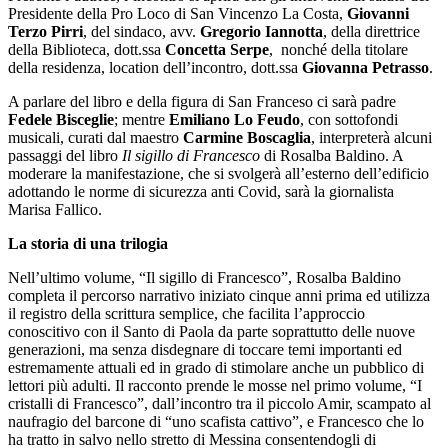
Presidente della Pro Loco di San Vincenzo La Costa,
Giovanni
Terzo Pirri
, del sindaco, avv.
Gregorio Iannotta
, della direttrice
della Biblioteca, dott.ssa
Concetta Serpe
, nonché della titolare
della residenza, location dell’incontro, dott.ssa
Giovanna Petrasso
.
A parlare del libro e della figura di San Franceso ci sarà padre
Fedele Bisceglie
; mentre
Emiliano Lo Feudo
, con sottofondi
musicali, curati dal maestro
Carmine Boscaglia
, interpreterà alcuni
passaggi del libro
Il sigillo di Francesco
di Rosalba Baldino. A
moderare la manifestazione, che si svolgerà all’esterno dell’edificio
adottando le norme di sicurezza anti Covid, sarà la giornalista
Marisa Fallico.
La storia di una trilogia
Nell’ultimo volume, “Il sigillo di Francesco”, Rosalba Baldino
completa il percorso narrativo iniziato cinque anni prima ed utilizza
il registro della scrittura semplice, che facilita l’approccio
conoscitivo con il Santo di Paola da parte soprattutto delle nuove
generazioni, ma senza disdegnare di toccare temi importanti ed
estremamente attuali ed in grado di stimolare anche un pubblico di
lettori più adulti. Il racconto prende le mosse nel primo volume, “I
cristalli di Francesco”, dall’incontro tra il piccolo Amir, scampato al
naufragio del barcone di “uno scafista cattivo”, e Francesco che lo
ha tratto in salvo nello stretto di Messina consentendogli di