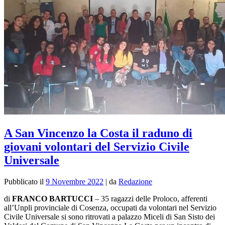
A San Vincenzo la Costa il raduno di
giovani volontari del Servizio Civile
Universale
Pubblicato il
9 Novembre 2022
|
da
Redazione
di
FRANCO BARTUCCI
–
35 ragazzi delle Proloco, afferenti
all’Unpli provinciale di Cosenza, occupati da volontari nel Servizio
Civile Universale si sono ritrovati a palazzo Miceli di San Sisto dei