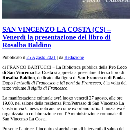
SAN VINCENZO LA COSTA (CS) –
Venerdì la presentazione del libro di
Rosalba Baldino
Pubblicato il
25 Agosto 2021
|
da
Redazione
di FRANCO BARTUCCI – La Biblioteca pubblica della
Pro Loco
di San Vincenzo La Costa
si appresta a presentare il terzo libro di
Rosalba Baldino
, dedicato alla figura di
San Francesco di Paola.
Dopo
I cristalli di Francesco
e
Mi porti da Francesco,
è la volta del
terzo volume
Il sigillo di Francesco
.
La manifestazione culturale avrà luogo venerdì 27 agosto, alle ore
19,00, nel salone della residenza Piro/Petrasso di San Vincenzo La
Costa in via Chiesa, nota anche come ex orfanotrofio. L’iniziativa è
organizzata in collaborazione con l’Amministrazione comunale di
San Vincenzo La Costa.
Presente l’autrice, l’incontro si aprirà con gli interventi di saluto del