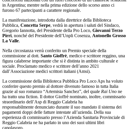
in Argentina; mentre nella prima edizione dello scorso anno ci
furono 67 partecipanti a carattere regionale.
La manifestazione, introdotta dalla direttrice della Biblioteca
Pubblica,
Concetta Serpe
, vedrà in apertura i saluti del Sindaco,
Gregorio Iannotta, del Presidente della Pro Loco,
Giovanni Terzo
Pirri
, nonché del Presidente dell’Unpli Cosenza,
Antonello Grosso
La Valle
.
Nella circostanza verrà conferito un Premio speciale della
commissione al dott.
Santo Gioffrè
, medico e scrittore reggino,
una
figura calabrese importante che si è distinta in ambito culturale e
sociale. Proclamato medico e scrittore dell’anno 2021
dall’Associazione medici scrittori italiani (Amsi).
La commissione della Biblioteca Pubblica Pro Loco Aps ha voluto
conferire questo premio al dottore divenuto famoso in tutta Italia
grazie al suo romanzo “Artemisia Sanchez”, del quale
Rai Uno
ne
ha tratto una fiction. Il dottor Gioffrè nominato, inoltre, commissario
straordinario dell’Asp di Reggio Calabria ha
responsabilmente denunciato durante il suo mandato il sistema dei
pagamenti doppi delle fatture intestate all’azienda. Della sua
esperienza di commissario presso l’Azienda Sanitaria Provinciale di
Reggio Calabria ne ha parlato in uno dei suoi ultimi libri
capolavoro.