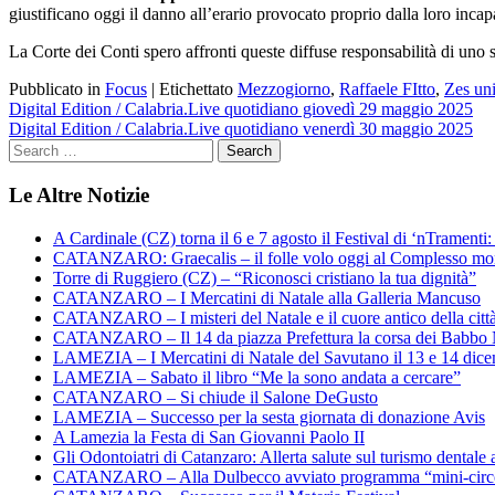
giustificano oggi il danno all’erario provocato proprio dalla loro incap
La Corte dei Conti spero affronti queste diffuse responsabilità di uno
Pubblicato in
Focus
|
Etichettato
Mezzogiorno
,
Raffaele FItto
,
Zes un
Navigazione
Digital Edition / Calabria.Live quotidiano giovedì 29 maggio 2025
Digital Edition / Calabria.Live quotidiano venerdì 30 maggio 2025
articoli
Le Altre Notizie
A Cardinale (CZ) torna il 6 e 7 agosto il Festival di ‘nTramenti: 
CATANZARO: Graecalis – il folle volo oggi al Complesso m
Torre di Ruggiero (CZ) – “Riconosci cristiano la tua dignità”
CATANZARO – I Mercatini di Natale alla Galleria Mancuso
CATANZARO – I misteri del Natale e il cuore antico della citt
CATANZARO – Il 14 da piazza Prefettura la corsa dei Babbo 
LAMEZIA – I Mercatini di Natale del Savutano il 13 e 14 dic
LAMEZIA – Sabato il libro “Me la sono andata a cercare”
CATANZARO – Si chiude il Salone DeGusto
LAMEZIA – Successo per la sesta giornata di donazione Avis
A Lamezia la Festa di San Giovanni Paolo II
Gli Odontoiatri di Catanzaro: Allerta salute sul turismo dentale a
CATANZARO – Alla Dulbecco avviato programma “mini-circol