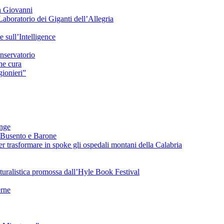
n Giovanni
Laboratorio dei Giganti dell’Allegria
sull’Intelligence
nservatorio
he cura
ionieri”
ange
 Busento e Barone
 trasformare in spoke gli ospedali montani della Calabria
turalistica promossa dall’Hyle Book Festival
rne