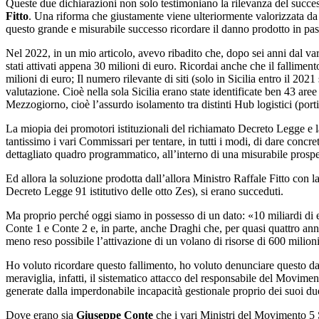
Queste due dichiarazioni non solo testimoniano la rilevanza del succes
Fitto
. Una riforma che giustamente viene ulteriormente valorizzata 
questo grande e misurabile successo ricordare il danno prodotto in pa
Nel 2022, in un mio articolo, avevo ribadito che, dopo sei anni dal var
stati attivati appena 30 milioni di euro. Ricordai anche che il fallimen
milioni di euro; Il numero rilevante di siti (solo in Sicilia entro il 20
valutazione. Cioè nella sola Sicilia erano state identificate ben 43 aree
Mezzogiorno, cioè l’assurdo isolamento tra distinti Hub logistici (porti d
La miopia dei promotori istituzionali del richiamato Decreto Legge e l
tantissimo i vari Commissari per tentare, in tutti i modi, di dare concr
dettagliato quadro programmatico, all’interno di una misurabile prospe
Ed allora la soluzione prodotta dall’allora Ministro Raffale Fitto con 
Decreto Legge 91 istitutivo delle otto Zes), si erano succeduti.
Ma proprio perché oggi siamo in possesso di un dato: «10 miliardi di e
Conte 1 e Conte 2 e, in parte, anche Draghi che, per quasi quattro an
meno reso possibile l’attivazione di un volano di risorse di 600 milioni
Ho voluto ricordare questo fallimento, ho voluto denunciare questo d
meraviglia, infatti, il sistematico attacco del responsabile del Movime
generate dalla imperdonabile incapacità gestionale proprio dei suoi du
Dove erano sia
Giuseppe Conte
che i vari Ministri del Movimento 5 S