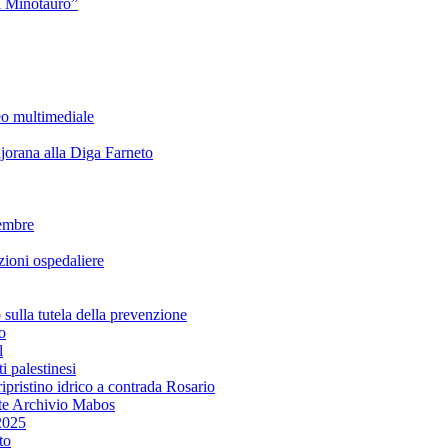
l Minotauro”
eo multimediale
rana alla Diga Farneto
embre
ioni ospedaliere
lla tutela della prevenzione
o
l
i palestinesi
ipristino idrico a contrada Rosario
te Archivio Mabos
2025
to