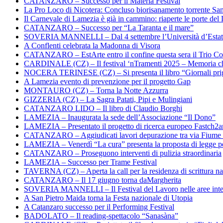
CATANZARO – Successo per il Materia Festival
La Pro Loco di Nicotera: Concluso biorisanamento torrente Sa
Il Carnevale di Lamezia è già in cammino: riaperte le porte del 
CATANZARO – Successo per “La Taranta e il mare”
SOVERIA MANNELLI – Dal 4 settembre l’Università d’Estate 
A Conflenti celebrata la Madonna di Visora
CATANZARO – EstArte entro il confine questa sera il Trio Co
CARDINALE (CZ) – Il festival ‘nTramenti 2025 – Memoria c
NOCERA TERINESE (CZ) – Si presenta il libro “Giornali prig
A Lamezia evento di prevenzione per il progetto Gap
MONTAURO (CZ) – Torna la Notte Azzurra
GIZZERIA (CZ) – La Sagra Patati, Pipi e Mulingiani
CATANZARO LIDO – Il libro di Claudio Borghi
LAMEZIA – Inaugurata la sede dell’Associazione “Il Dono”
LAMEZIA – Presentato il progetto di ricerca europeo Fastch2
CATANZARO – Aggiudicati lavori depurazione tra via Fiume
LAMEZIA – Venerdì “La cura” presenta la proposta di legge per
CATANZARO – Proseguono interventi di pulizia straordinaria
LAMEZIA – Successo per Trame Festival
TAVERNA (CZ) – Aperta la call per la residenza di scrittura na
CATANZARO – Il 17 giugno torna daMargherita
SOVERIA MANNELLI – Il Festival del Lavoro nelle aree inte
A San Pietro Maida torna la Festa nazionale di Utopia
A Catanzaro successo per il Performing Festival
BADOLATO – Il reading-spettacolo “Sanasàna”