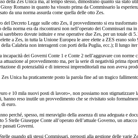
so della Zes Unica ma, al tempo stesso, dimostrano quanto sia stato util
da Giosy Romano in quanto ha vissuto prima da Commissario la esperienz
ssato da una norma assurda come quella delle otto Zes.
o del Decreto Legge sulle otto Zes, il provvedimento si era trasformato 
to della norma era da riscontrarsi non nell’operato dei Commissari ma in a
21 si sarebbero dovute istituire e rese operative due Zes, per un totale di
 elette a Zes, in tutta la Unione Europea le aree elette a ZES erano solo 91
ella Calabria non interagenti con porti della Puglia, ecc.); Il lungo iter i
a incapacità dei Governi Conte 1 e Conte 2 nell’aggravare con norme cor
eta attuazione al provvedimento ma, per la serie di negatività prima ripor
ttazione di potenzialità e di interessi imprenditoriali ma non aveva pro
la Zes Unica ha praticamente posto la parola fine ad un tragico falliment
uro e 10 mila nuovi posti di lavoro», non possiamo non stigmatizzare la
ni, hanno reso inutile un provvedimento che se rivisitato solo formalme
 di euro.
anno perché, spesso, mi meraviglio della assenza di una adeguata e doc
nto 5 Stelle Giuseppe Conte all’operato dell’attuale Governo, un attacco
e passati Governi.
telle quando gli stessi Commissari, preposti alla gestione delle varie Z