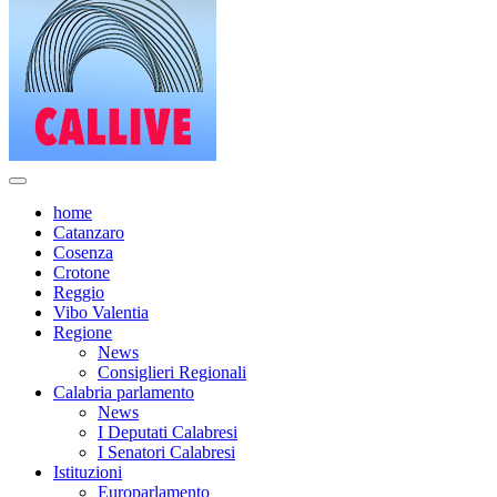
home
Catanzaro
Cosenza
Crotone
Reggio
Vibo Valentia
Regione
News
Consiglieri Regionali
Calabria parlamento
News
I Deputati Calabresi
I Senatori Calabresi
Istituzioni
Europarlamento