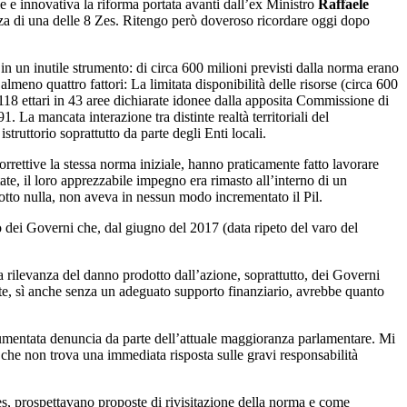
e e innovativa la riforma portata avanti dall’ex Ministro
Raffaele
a di una delle 8 Zes. Ritengo però doveroso ricordare oggi dopo
in un inutile strumento: di circa 600 milioni previsti dalla norma erano
lmeno quattro fattori: La limitata disponibilità delle risorse (circa 600
 5.118 ettari in 43 aree dichiarate idonee dalla apposita Commissione di
. La mancata interazione tra distinte realtà territoriali del
struttorio soprattutto da parte degli Enti locali.
rettive la stessa norma iniziale, hanno praticamente fatto lavorare
tate, il loro apprezzabile impegno era rimasto all’interno di un
dotto nulla, non aveva in nessun modo incrementato il Pil.
o dei Governi che, dal giugno del 2017 (data ripeto del varo del
 rilevanza del danno prodotto dall’azione, soprattutto, dei Governi
nte, sì anche senza un adeguato supporto finanziario, avrebbe quanto
umentata denuncia da parte dell’attuale maggioranza parlamentare. Mi
 che non trova una immediata risposta sulle gravi responsabilità
es, prospettavano proposte di rivisitazione della norma e come