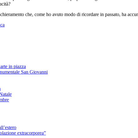
acità?
 schieramento che, come ho avuto modo di ricordare in passato, ha accumu
ica
arte in piazza
onumentale San Giovanni
à
Natale
embre
ll’estero
azione extracorporea”