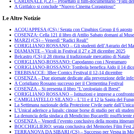
CARDINALE (CZ) – Proiettato il film-documentario “Figli de
A Girifalco si conclude “Nuovo Cinema Coraggioso”
Le Altre Notizie
ACQUAPPESA (CS) / Serata con Cinghios Group il 6 agosto
COSENZA: Cella 121 il libro di Attilio Sabato domani al Mus
MARZI (CS) – Venerdì “Radici Reali”
CORIGLIANO ROSSANO – Gli studenti dell’Agrario del Majo
DIAMANTE – Vicoli in Festival il 27 e 28 dicembre 2025
Belcastro (CS) il 28 ritorna il tradizionale mercatino di Natale
CORIGLIANO-ROSSANO: Capodanno con i Negramaro
CORIGLIANO-ROSSANO: Tombola benefica Aido il 14 dic
TREBISACCE: 3Bee Comics Festival il 12-14 dicembre
COSENZA – Due giornate dedicate alla prevenzione delle infez
A Corigliano Rossano successo per il Clementina Festival
COSENZA – Si presenta il libro “L’orologiaio di Brest”
CORIGLIANO ROSSANO – Istituzioni e imprese a confronto su
CAMIGLIATELLO SILANO – L’11 e il 12 la Sagra del Fung
La Settimana nazionale della Protezione Civile parte dall’Unica
L’Unical aderisce a Iupals: cinque borse di studio per gli student
La denuncia della sindaca di Mendicino Bucarelli: nsufficiente r
COSENZA – Venerdì l’evento conclusivo della mostra itineran
BOCCHIGLIERO: serata conclusiva del Memories Film Fest 
TERRANOVA DA SIBARI (CS) – Successo per Vespa in Mo