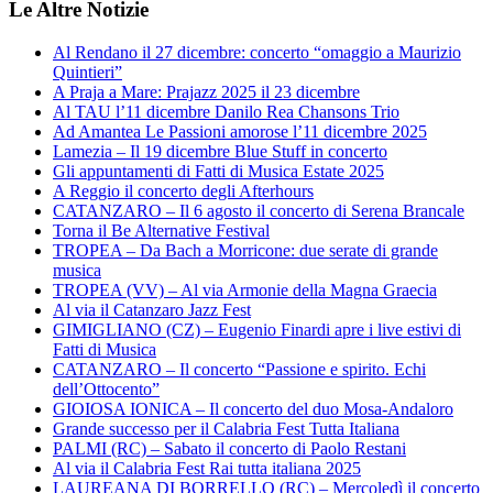
Le Altre Notizie
Al Rendano il 27 dicembre: concerto “omaggio a Maurizio
Quintieri”
A Praja a Mare: Prajazz 2025 il 23 dicembre
Al TAU l’11 dicembre Danilo Rea Chansons Trio
Ad Amantea Le Passioni amorose l’11 dicembre 2025
Lamezia – Il 19 dicembre Blue Stuff in concerto
Gli appuntamenti di Fatti di Musica Estate 2025
A Reggio il concerto degli Afterhours
CATANZARO – Il 6 agosto il concerto di Serena Brancale
Torna il Be Alternative Festival
TROPEA – Da Bach a Morricone: due serate di grande
musica
TROPEA (VV) – Al via Armonie della Magna Graecia
Al via il Catanzaro Jazz Fest
GIMIGLIANO (CZ) – Eugenio Finardi apre i live estivi di
Fatti di Musica
CATANZARO – Il concerto “Passione e spirito. Echi
dell’Ottocento”
GIOIOSA IONICA – Il concerto del duo Mosa-Andaloro
Grande successo per il Calabria Fest Tutta Italiana
PALMI (RC) – Sabato il concerto di Paolo Restani
Al via il Calabria Fest Rai tutta italiana 2025
LAUREANA DI BORRELLO (RC) – Mercoledì il concerto