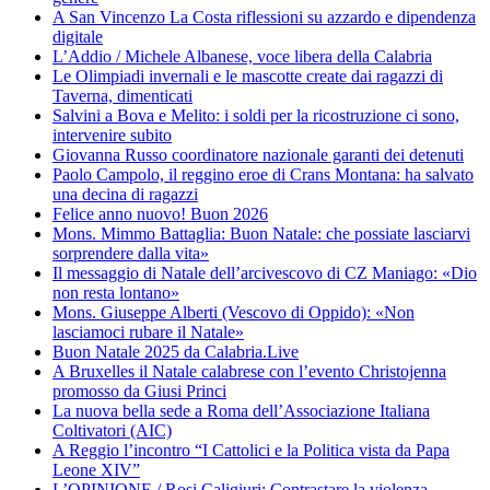
A San Vincenzo La Costa riflessioni su azzardo e dipendenza
digitale
L’Addio / Michele Albanese, voce libera della Calabria
Le Olimpiadi invernali e le mascotte create dai ragazzi di
Taverna, dimenticati
Salvini a Bova e Melito: i soldi per la ricostruzione ci sono,
intervenire subito
Giovanna Russo coordinatore nazionale garanti dei detenuti
Paolo Campolo, il reggino eroe di Crans Montana: ha salvato
una decina di ragazzi
Felice anno nuovo! Buon 2026
Mons. Mimmo Battaglia: Buon Natale: che possiate lasciarvi
sorprendere dalla vita»
Il messaggio di Natale dell’arcivescovo di CZ Maniago: «Dio
non resta lontano»
Mons. Giuseppe Alberti (Vescovo di Oppido): «Non
lasciamoci rubare il Natale»
Buon Natale 2025 da Calabria.Live
A Bruxelles il Natale calabrese con l’evento Christojenna
promosso da Giusi Princi
La nuova bella sede a Roma dell’Associazione Italiana
Coltivatori (AIC)
A Reggio l’incontro “I Cattolici e la Politica vista da Papa
Leone XIV”
L’OPINIONE / Rosi Caligiuri: Contrastare la violenza