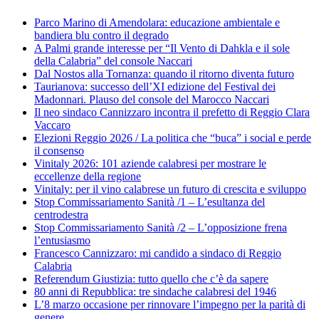
Parco Marino di Amendolara: educazione ambientale e
bandiera blu contro il degrado
A Palmi grande interesse per “Il Vento di Dahkla e il sole
della Calabria” del console Naccari
Dal Nostos alla Tornanza: quando il ritorno diventa futuro
Taurianova: successo dell’XI edizione del Festival dei
Madonnari. Plauso del console del Marocco Naccari
Il neo sindaco Cannizzaro incontra il prefetto di Reggio Clara
Vaccaro
Elezioni Reggio 2026 / La politica che “buca” i social e perde
il consenso
Vinitaly 2026: 101 aziende calabresi per mostrare le
eccellenze della regione
Vinitaly: per il vino calabrese un futuro di crescita e sviluppo
Stop Commissariamento Sanità /1 – L’esultanza del
centrodestra
Stop Commissariamento Sanità /2 – L’opposizione frena
l’entusiasmo
Francesco Cannizzaro: mi candido a sindaco di Reggio
Calabria
Referendum Giustizia: tutto quello che c’è da sapere
80 anni di Repubblica: tre sindache calabresi del 1946
L’8 marzo occasione per rinnovare l’impegno per la parità di
genere