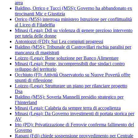
area
Baldino, Orrico e Tucci (M5S): Governo ha abbandonato ex
tirocinanti Mic e Giustizia
Orrico (M5S) interroga ministero Istruzione per conflittualità
al Liceo di Filadelfia
Minasi (Lega): Ddl su violenza di genere prezioso intervento
per tutela delle donne
Antoniozzi (FDI): Sui Lea compiuti progressi
Baldino (M5S): Tribunale di Castrovillari rischia paralisi per
mancanza di magistrati
Loizzo (Lega): Bene soluzione per Banco Alimentare
Minasi (Lega): Ponte, incomprensibili due sindaci contro
sviluppo del territorio
Occhiuto (FI): Attività Osservatorio su Nuove Povertà offre
spunti di riflessione
Loizzo (Lega): Strutturare un piano per rilanciare progetto
Dsa
Baldino (M5S): Soveria Mannelli presidio strategico per
l’hinterland
Minasi (Lega): Calabria da sempre terra di accoglienza
Minasi (Lega): Da Governo investimenti di portata storica per
AV
Irto (PD): Privatizzazione di Ferrovie conferma fallimento del
Governo
Rapani (Fdi) chiede sospensione provvedimento per Centrale