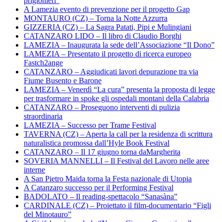
prigionieri”
A Lamezia evento di prevenzione per il progetto Gap
MONTAURO (CZ) – Torna la Notte Azzurra
GIZZERIA (CZ) – La Sagra Patati, Pipi e Mulingiani
CATANZARO LIDO – Il libro di Claudio Borghi
LAMEZIA – Inaugurata la sede dell’Associazione “Il Dono”
LAMEZIA – Presentato il progetto di ricerca europeo
Fastch2ange
CATANZARO – Aggiudicati lavori depurazione tra via
Fiume Busento e Barone
LAMEZIA – Venerdì “La cura” presenta la proposta di legge
per trasformare in spoke gli ospedali montani della Calabria
CATANZARO – Proseguono interventi di pulizia
straordinaria
LAMEZIA – Successo per Trame Festival
TAVERNA (CZ) – Aperta la call per la residenza di scrittura
naturalistica promossa dall’Hyle Book Festival
CATANZARO – Il 17 giugno torna daMargherita
SOVERIA MANNELLI – Il Festival del Lavoro nelle aree
interne
A San Pietro Maida torna la Festa nazionale di Utopia
A Catanzaro successo per il Performing Festival
BADOLATO – Il reading-spettacolo “Sanasàna”
CARDINALE (CZ) – Proiettato il film-documentario “Figli
del Minotauro”