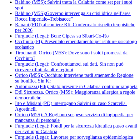
Baldino (M5S): Salvini tratta la Calabria come set per i suoi
spot
Baldino (M5S):Governo intervenga su crisi idrica nell’area
Rocca Imperiale–Trebisacce”
Rapani (FDI) al cantiere Rfi: Confermato rispetto tempistiche
per 2026
Furgiuele (Lega): Bene Cipess su Sibari-Co-Ro
Occhiuto (FI): Presentato emendamento per istituire psicologo
scolastico
Tirocinanti, Orrico (M5S): Dove sono i soldi promessi da
Occhiuto?
Furgiuele (Lega): Confrontiamoci sui dati, Sin non può
ricevere rifiuti da altre regioni
Orrico (M5S): Occhiuto interviene tardi smentendo Regione
su bonifica Sin Kr
Antoniozzi (Fdi): Stato presente in Calabria contro ndrangheta
Ddl Sicurezza, Orrico (M5S): Maggioranza allergica a regole
democratiche
Irto e Misiani (PD) interrogano Salvini su caso Scarcella-
Agostinelli
Orrico (M5S): A Rogliano sospeso servizio di logopedia per
mancanza di personale
Furgiuele (Lega): Fondi per la sicurezza idraulica passo avanti
per sviluppo Calabria
Furgiuele (Lega): Lavorare per sorveglianza epidemiologica