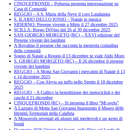
CINQUEFRONDI – Polisena presenta interrogazione su
Casa di Comunità
REGGIO – A S. Maria della Neve il coro Laudamus
S. ILARIO DELLO IONIO – Natale in musica
SIDERNO: Presepe vivente a Mirto il 27 dicembre 2025
SCILLA: Borgo DiVino dal 26 al 30 dicembre 2025
SAN GIORGIO MORGETO (RC) – XXVI edizione del
Presepe vivente dei bambini
A Bovalino il presepe che racconta la memoria contadina
della comunità
Sogno di Natale a Reggio il 13 dicembre in viale Aldo Moro
S. GIORGIO MORGETO (RC) – Il 26 dicembre il presepe
vivente dei bambini
REGGIO – A Motta San Giovanni i mercatini di Natale il 13
e 14 dicembre 2025
REGGIO – Con Abyss un tuffo nello Stretto il 18 dicembre
2025
REGGIO – A Gallico la benedizione dei motociclisti e dei
caschi il 21-dicembre
CINQUEFRONDI (RC) – Si presenta il libro “Mi svelo”
A Lazzaro di Motta San Giovanni Inaugurato il Museo delle
Identità Territoriali della Calabria
A Mosorrofa premiati gli alunni più meritevoli e un gesto di
bontà
Da marzo 2026 l’inizio dei lavori sulla Diga sul Lordo di