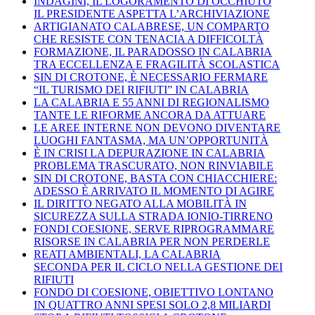
INDAGINI, IL LOGORAMENTO DI OCCHIUTO
IL PRESIDENTE ASPETTA L’ARCHIVIAZIONE
ARTIGIANATO CALABRESE, UN COMPARTO
CHE RESISTE CON TENACIA A DIFFICOLTÀ
FORMAZIONE, IL PARADOSSO IN CALABRIA
TRA ECCELLENZA E FRAGILITÀ SCOLASTICA
SIN DI CROTONE, È NECESSARIO FERMARE
“IL TURISMO DEI RIFIUTI” IN CALABRIA
LA CALABRIA E 55 ANNI DI REGIONALISMO
TANTE LE RIFORME ANCORA DA ATTUARE
LE AREE INTERNE NON DEVONO DIVENTARE
LUOGHI FANTASMA, MA UN’OPPORTUNITÀ
È IN CRISI LA DEPURAZIONE IN CALABRIA
PROBLEMA TRASCURATO, NON RINVIABILE
SIN DI CROTONE, BASTA CON CHIACCHIERE:
ADESSO È ARRIVATO IL MOMENTO DI AGIRE
IL DIRITTO NEGATO ALLA MOBILITÀ IN
SICUREZZA SULLA STRADA IONIO-TIRRENO
FONDI COESIONE, SERVE RIPROGRAMMARE
RISORSE IN CALABRIA PER NON PERDERLE
REATI AMBIENTALI, LA CALABRIA
SECONDA PER IL CICLO NELLA GESTIONE DEI
RIFIUTI
FONDO DI COESIONE, OBIETTIVO LONTANO
IN QUATTRO ANNI SPESI SOLO 2,8 MILIARDI