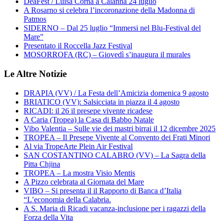
DeaFest / Luisa Corna a Calanna 24 luglio
A Rosarno si celebra l’incoronazione della Madonna di
Patmos
SIDERNO – Dal 25 luglio “Immersi nel Blu-Festival del
Mare”
Presentato il Roccella Jazz Festival
MOSORROFA (RC) – Giovedì s’inaugura il murales
Le Altre Notizie
DRAPIA (VV) / La Festa dell’Amicizia domenica 9 agosto
BRIATICO (VV): Salsicciata in piazza il 4 agosto
RICADI: il 26 il presepe vivente ricadese
A Caria (Tropea) la Casa di Babbo Natale
Vibo Valentia – Sulle vie dei mastri birrai il 12 dicembre 2025
TROPEA – Il Presepe Vivente al Convento dei Frati Minori
Al via TropeArte Plein Air Festival
SAN COSTANTINO CALABRO (VV) – La Sagra della
Pitta Chjina
TROPEA – La mostra Visio Mentis
A Pizzo celebrata al Giornata del Mare
VIBO – Si presenta il il Rapporto di Banca d’Italia
“L’economia della Calabria.
A S. Maria di Ricadi vacanza-inclusione per i ragazzi della
Forza della Vita