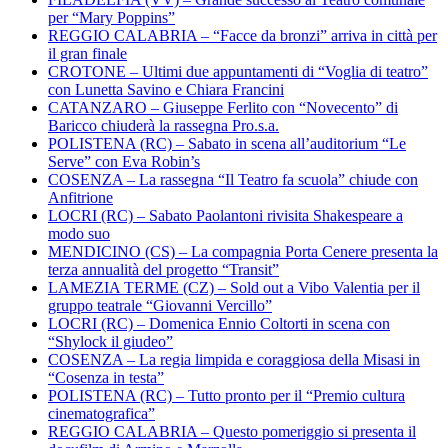
per “Mary Poppins”
REGGIO CALABRIA – “Facce da bronzi” arriva in città per
il gran finale
CROTONE – Ultimi due appuntamenti di “Voglia di teatro”
con Lunetta Savino e Chiara Francini
CATANZARO – Giuseppe Ferlito con “Novecento” di
Baricco chiuderà la rassegna Pro.s.a.
POLISTENA (RC) – Sabato in scena all’auditorium “Le
Serve” con Eva Robin’s
COSENZA – La rassegna “Il Teatro fa scuola” chiude con
Anfitrione
LOCRI (RC) – Sabato Paolantoni rivisita Shakespeare a
modo suo
MENDICINO (CS) – La compagnia Porta Cenere presenta la
terza annualità del progetto “Transit”
LAMEZIA TERME (CZ) – Sold out a Vibo Valentia per il
gruppo teatrale “Giovanni Vercillo”
LOCRI (RC) – Domenica Ennio Coltorti in scena con
“Shylock il giudeo”
COSENZA – La regia limpida e coraggiosa della Misasi in
“Cosenza in testa”
POLISTENA (RC) – Tutto pronto per il “Premio cultura
cinematografica”
REGGIO CALABRIA – Questo pomeriggio si presenta il