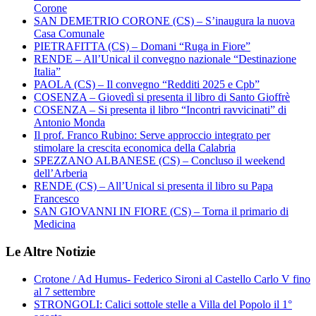
Corone
SAN DEMETRIO CORONE (CS) – S’inaugura la nuova
Casa Comunale
PIETRAFITTA (CS) – Domani “Ruga in Fiore”
RENDE – All’Unical il convegno nazionale “Destinazione
Italia”
PAOLA (CS) – Il convegno “Redditi 2025 e Cpb”
COSENZA – Giovedì si presenta il libro di Santo Gioffrè
COSENZA – Si presenta il libro “Incontri ravvicinati” di
Antonio Monda
Il prof. Franco Rubino: Serve approccio integrato per
stimolare la crescita economica della Calabria
SPEZZANO ALBANESE (CS) – Concluso il weekend
dell’Arberia
RENDE (CS) – All’Unical si presenta il libro su Papa
Francesco
SAN GIOVANNI IN FIORE (CS) – Torna il primario di
Medicina
Le Altre Notizie
Crotone / Ad Humus- Federico Sironi al Castello Carlo V fino
al 7 settembre
STRONGOLI: Calici sottole stelle a Villa del Popolo il 1°