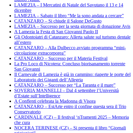
LAMEZIA – I Mercatini di Natale del Savutano il 13 e 14
dicembre
LAMEZIA – Sabato il libro “Me la sono andata a cercare”
CATANZARO – Si chiude il Salone DeGusto
LAMEZIA – Successo per la sesta giornata di donazione Avis
A Lamezia la Festa di San Giovanni Paolo II
Gli Odontoiatri di Catanzaro: Allerta salute sul turismo dentale
all’estero
CATANZARO – Alla Dulbecco avviato programma “mini-
circolazione extracorporea”
CATANZARO – Successo per il Materia Festival
La Pro Loco di Nicotera: Concluso biorisanamento torrente
San Giovanni
Il Carnevale di Lamezia è già in cammino: riaperte le porte del
Laboratorio dei Giganti dell’Allegria
CATANZARO – Successo per “La Taranta e il mare”
SOVERIA MANNELLI – Dal 4 settembre l’Università
d’Estate sull’Intelligence
A Conflenti celebrata la Madonna di Visora
CATANZARO – EstArte entro il confine questa sera il Trio
Conservatorio
CARDINALE (CZ) – Il festival ‘nTramenti 2025 – Memoria
che cura
NOCERA TERINESE (CZ) – Si presenta il libro “Giornali