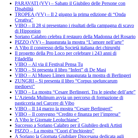
PARAVATI (VV) – Sabato il Giubileo delle Persone con
Disabilità
TROPEA (VV) – Il 2 giugno la prima edizione di “Onda
Creativa”
VIBO – Il 28 si presentano i risultati della campagna di scavo
di Hipponion
Soriano Calabro celebra il restauro della Madonna del Rosario
PIZZO (VV) – Inaugurata la mostra “L’amore nell’arte”
A Vibo il congresso della Società italiana dei chirurghi
Il progetto della Pro Loco per celebrare i 243 anni di
Filadelfia
VIBO – Al via il Festival Pensa Tu
VIBO – Si presenta il libro “Inferi” di De Masi
VIBO – Al Museo Lìmen inaugurata la mostra di Berlingeri
ZUNGRI – Si presenta il libro “Corpus speluncarum
medioevi”
VIBO – La mostra “Cesare Berlingeri. Tra le pieghe dell’arte”
L’Azienda Mulinum avvia un percorso di formazione di
pasticceria nel Carcere di Vibo
VIBO – Il 14 marzo la mostra “Cesare Berlingeri”
VIBO – Il convegno “Credito e finanza per l’impresa”
A Vibo le Giornate Leoluchiane”
Successo a Soriano Calabro per il Giubileo degli Artisti
PIZZO – La mostra “Cuori d’inchiostro”
A Soriano la Giornata Giubilare Diocesana dedicata agli