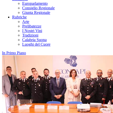
Europarlamento
Consiglio Regionale
Giunta Regionale
Rubriche
Arte
Prelibatezze
I Nostri Vini
Tradizioni
Calabria Suona
Luoghi del Cuore
In Primo Piano