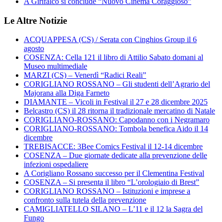
A Girifalco si conclude “Nuovo Cinema Coraggioso”
Le Altre Notizie
ACQUAPPESA (CS) / Serata con Cinghios Group il 6
agosto
COSENZA: Cella 121 il libro di Attilio Sabato domani al
Museo multimediale
MARZI (CS) – Venerdì “Radici Reali”
CORIGLIANO ROSSANO – Gli studenti dell’Agrario del
Majorana alla Diga Farneto
DIAMANTE – Vicoli in Festival il 27 e 28 dicembre 2025
Belcastro (CS) il 28 ritorna il tradizionale mercatino di Natale
CORIGLIANO-ROSSANO: Capodanno con i Negramaro
CORIGLIANO-ROSSANO: Tombola benefica Aido il 14
dicembre
TREBISACCE: 3Bee Comics Festival il 12-14 dicembre
COSENZA – Due giornate dedicate alla prevenzione delle
infezioni ospedaliere
A Corigliano Rossano successo per il Clementina Festival
COSENZA – Si presenta il libro “L’orologiaio di Brest”
CORIGLIANO ROSSANO – Istituzioni e imprese a
confronto sulla tutela della prevenzione
CAMIGLIATELLO SILANO – L’11 e il 12 la Sagra del
Fungo