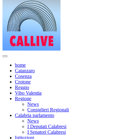
home
Catanzaro
Cosenza
Crotone
Reggio
Vibo Valentia
Regione
News
Consiglieri Regionali
Calabria parlamento
News
I Deputati Calabresi
I Senatori Calabresi
Istituzioni