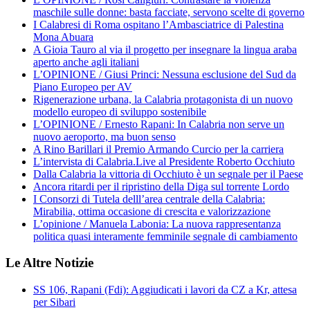
maschile sulle donne: basta facciate, servono scelte di governo
I Calabresi di Roma ospitano l’Ambasciatrice di Palestina
Mona Abuara
A Gioia Tauro al via il progetto per insegnare la lingua araba
aperto anche agli italiani
L’OPINIONE / Giusi Princi: Nessuna esclusione del Sud da
Piano Europeo per AV
Rigenerazione urbana, la Calabria protagonista di un nuovo
modello europeo di sviluppo sostenibile
L’OPINIONE / Ernesto Rapani: In Calabria non serve un
nuovo aeroporto, ma buon senso
A Rino Barillari il Premio Armando Curcio per la carriera
L’intervista di Calabria.Live al Presidente Roberto Occhiuto
Dalla Calabria la vittoria di Occhiuto è un segnale per il Paese
Ancora ritardi per il ripristino della Diga sul torrente Lordo
I Consorzi di Tutela delll’area centrale della Calabria:
Mirabilia, ottima occasione di crescita e valorizzazione
L’opinione / Manuela Labonia: La nuova rappresentanza
politica quasi interamente femminile segnale di cambiamento
Le Altre Notizie
SS 106, Rapani (Fdi): Aggiudicati i lavori da CZ a Kr, attesa
per Sibari