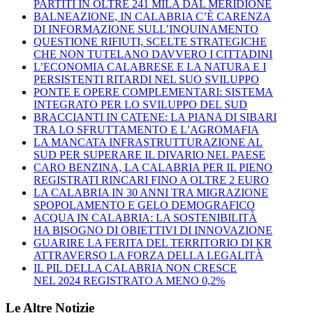
PARTITI IN OLTRE 241 MILA DAL MERIDIONE
BALNEAZIONE, IN CALABRIA C’È CARENZA
DI INFORMAZIONE SULL’INQUINAMENTO
QUESTIONE RIFIUTI, SCELTE STRATEGICHE
CHE NON TUTELANO DAVVERO I CITTADINI
L’ECONOMIA CALABRESE E LA NATURA E I
PERSISTENTI RITARDI NEL SUO SVILUPPO
PONTE E OPERE COMPLEMENTARI: SISTEMA
INTEGRATO PER LO SVILUPPO DEL SUD
BRACCIANTI IN CATENE: LA PIANA DI SIBARI
TRA LO SFRUTTAMENTO E L’AGROMAFIA
LA MANCATA INFRASTRUTTURAZIONE AL
SUD PER SUPERARE IL DIVARIO NEL PAESE
CARO BENZINA, LA CALABRIA PER IL PIENO
REGISTRATI RINCARI FINO A OLTRE 2 EURO
LA CALABRIA IN 30 ANNI TRA MIGRAZIONE
SPOPOLAMENTO E GELO DEMOGRAFICO
ACQUA IN CALABRIA: LA SOSTENIBILITÀ
HA BISOGNO DI OBIETTIVI DI INNOVAZIONE
GUARIRE LA FERITA DEL TERRITORIO DI KR
ATTRAVERSO LA FORZA DELLA LEGALITÀ
IL PIL DELLA CALABRIA NON CRESCE
NEL 2024 REGISTRATO A MENO 0,2%
Le Altre Notizie