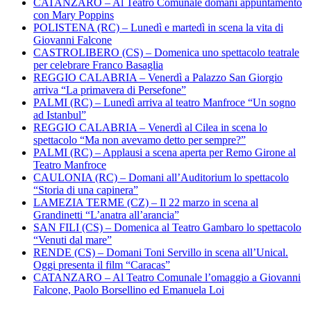
CATANZARO – Al Teatro Comunale domani appuntamento
con Mary Poppins
POLISTENA (RC) – Lunedì e martedì in scena la vita di
Giovanni Falcone
CASTROLIBERO (CS) – Domenica uno spettacolo teatrale
per celebrare Franco Basaglia
REGGIO CALABRIA – Venerdì a Palazzo San Giorgio
arriva “La primavera di Persefone”
PALMI (RC) – Lunedì arriva al teatro Manfroce “Un sogno
ad Istanbul”
REGGIO CALABRIA – Venerdì al Cilea in scena lo
spettacolo “Ma non avevamo detto per sempre?”
PALMI (RC) – Applausi a scena aperta per Remo Girone al
Teatro Manfroce
CAULONIA (RC) – Domani all’Auditorium lo spettacolo
“Storia di una capinera”
LAMEZIA TERME (CZ) – Il 22 marzo in scena al
Grandinetti “L’anatra all’arancia”
SAN FILI (CS) – Domenica al Teatro Gambaro lo spettacolo
“Venuti dal mare”
RENDE (CS) – Domani Toni Servillo in scena all’Unical.
Oggi presenta il film “Caracas”
CATANZARO – Al Teatro Comunale l’omaggio a Giovanni
Falcone, Paolo Borsellino ed Emanuela Loi