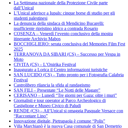
La Settimana nazionale della Protezione Civile parte
dall’Unical
L’Unical aderisce a Iupals: cinque borse di studio per gli
studenti palestinesi
La denuncia della sindaca di Mendicino Bucarelli:
nsufficiente ripristino idrico a contrada Rosario
COSENZA – Venerdì l’evento conclusivo della mostra
itinerante Archivio Mabos
BOCCHIGLIERO: serata conclusiva del Memories Film Fest
2025
TERRANOVA DA SIBARI (CS) – Successo per Vespa in
Moto
CIVITA (CS) – L’Onirika Festival
Inaugurato a Lorica il Centro informazioni turistiche
SAN LUCIDO (CS) – Tutto pronto per i Fotografia Calabria
Festival
Castrolibero rilancia la sfida al randagismo
SAN FILI – Presentate “Le Notti delle Magare”
CERISANO – Lunedì “Tre giorni per Gaza: oltre i muri”
Giornalisti e tour operator al Parco Archeologico di
Castiglione e Museo Civico di Paludi
RENDE (CS) – All’Unical si omaggia Pasquale Versace con
“Raccontare Lino”
Innovazione digitale, Pietrapaola è comune “Polis”
Villa Marchianò è la nuova Casa comunale di San Demetrio