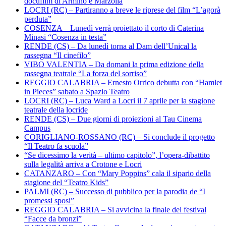
docufilm di Armino e Marzolla
LOCRI (RC) – Partiranno a breve le riprese del film “L’agorà
perduta”
COSENZA – Lunedì verrà proiettato il corto di Caterina
Minasi “Cosenza in testa”
RENDE (CS) – Da lunedì torna al Dam dell’Unical la
rassegna “Il cinefilo”
VIBO VALENTIA – Da domani la prima edizione della
rassegna teatrale “La forza del sorriso”
REGGIO CALABRIA – Ernesto Orrico debutta con “Hamlet
in Pieces” sabato a Spazio Teatro
LOCRI (RC) – Luca Ward a Locri il 7 aprile per la stagione
teatrale della locride
RENDE (CS) – Due giorni di proiezioni al Tau Cinema
Campus
CORIGLIANO-ROSSANO (RC) – Si conclude il progetto
“Il Teatro fa scuola”
“Se dicessimo la verità – ultimo capitolo”, l’opera-dibattito
sulla legalità arriva a Crotone e Locri
CATANZARO – Con “Mary Poppins” cala il sipario della
stagione del “Teatro Kids”
PALMI (RC) – Successo di pubblico per la parodia de “I
promessi sposi”
REGGIO CALABRIA – Si avvicina la finale del festival
“Facce da bronzi”