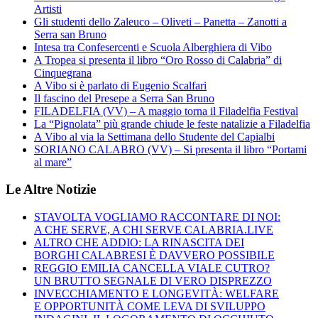
Artisti
Gli studenti dello Zaleuco – Oliveti – Panetta – Zanotti a
Serra san Bruno
Intesa tra Confesercenti e Scuola Alberghiera di Vibo
A Tropea si presenta il libro “Oro Rosso di Calabria” di
Cinquegrana
A Vibo si è parlato di Eugenio Scalfari
Il fascino del Presepe a Serra San Bruno
FILADELFIA (VV) – A maggio torna il Filadelfia Festival
La “Pignolata” più grande chiude le feste natalizie a Filadelfia
A Vibo al via la Settimana dello Studente del Capialbi
SORIANO CALABRO (VV) – Si presenta il libro “Portami
al mare”
Le Altre Notizie
STAVOLTA VOGLIAMO RACCONTARE DI NOI:
A CHE SERVE, A CHI SERVE CALABRIA.LIVE
ALTRO CHE ADDIO: LA RINASCITA DEI
BORGHI CALABRESI È DAVVERO POSSIBILE
REGGIO EMILIA CANCELLA VIALE CUTRO?
UN BRUTTO SEGNALE DI VERO DISPREZZO
INVECCHIAMENTO E LONGEVITÀ: WELFARE
E OPPORTUNITÀ COME LEVA DI SVILUPPO