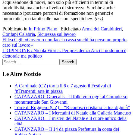
acquisendone di nuovi, non solo più efficienti in termini di
produttività, ma anche a livello di sicurezza. Sarebbe anche
necessario ipotizzare percorsi di formazione non generici e
burocratici, ma tarati sulle mansioni specifiche».
(rcz)
Pubblicato in
In Primo Piano
|
Etichettato
Arma dei Carabinieri
,
Confapi Calabria
,
Sicurezza sul lavoro
Navigazione
Fillea Cgil: «Governo non faccia cassa su chi ha perso un proprio
caro sul lavoro»
articoli
L’OPINIONE / Nicola Fiorita: Per presidenza Anci il nodo non è
elettorale ma politico
Le Altre Notizie
A Cardinale (CZ) torna il 6 e 7 agosto il Festival di
‘nTramenti: arte in piazza
CATANZARO: Graecalis – il folle volo oggi al Complesso
monumentale San Giovanni
Torre di Ruggiero (CZ) – “Riconosci cristiano la tua dignità”
CATANZARO – I Mercatini di Natale alla Galleria Mancuso
CATANZARO – I misteri del Natale e il cuore antico della
città
CATANZARO – Il 14 da piazza Prefettura la corsa dei
Babbo Natale