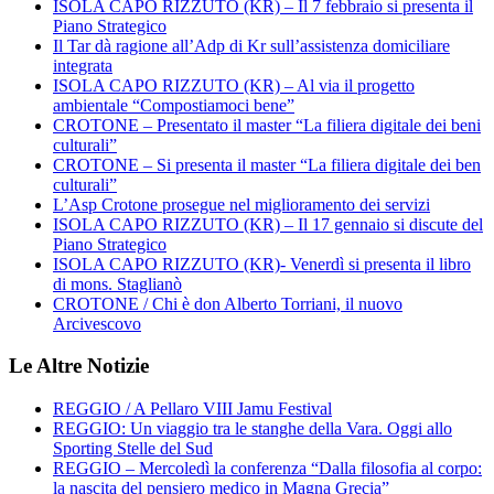
ISOLA CAPO RIZZUTO (KR) – Il 7 febbraio si presenta il
Piano Strategico
Il Tar dà ragione all’Adp di Kr sull’assistenza domiciliare
integrata
ISOLA CAPO RIZZUTO (KR) – Al via il progetto
ambientale “Compostiamoci bene”
CROTONE – Presentato il master “La filiera digitale dei beni
culturali”
CROTONE – Si presenta il master “La filiera digitale dei ben
culturali”
L’Asp Crotone prosegue nel miglioramento dei servizi
ISOLA CAPO RIZZUTO (KR) – Il 17 gennaio si discute del
Piano Strategico
ISOLA CAPO RIZZUTO (KR)- Venerdì si presenta il libro
di mons. Staglianò
CROTONE / Chi è don Alberto Torriani, il nuovo
Arcivescovo
Le Altre Notizie
REGGIO / A Pellaro VIII Jamu Festival
REGGIO: Un viaggio tra le stanghe della Vara. Oggi allo
Sporting Stelle del Sud
REGGIO – Mercoledì la conferenza “Dalla filosofia al corpo:
la nascita del pensiero medico in Magna Grecia”