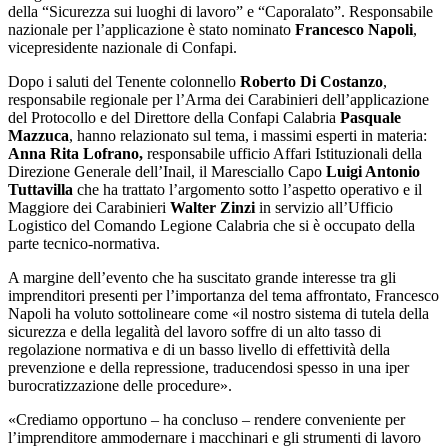
della “Sicurezza sui luoghi di lavoro” e “Caporalato”. Responsabile
nazionale per l’applicazione è stato nominato
Francesco Napoli
,
vicepresidente nazionale di Confapi.
Dopo i saluti del Tenente colonnello
Roberto Di Costanzo
,
responsabile regionale per l’Arma dei Carabinieri dell’applicazione
del Protocollo e del Direttore della Confapi Calabria
Pasquale
Mazzuca
, hanno relazionato sul tema, i massimi esperti in materia:
Anna Rita Lofrano,
responsabile ufficio Affari Istituzionali della
Direzione Generale dell’Inail, il Maresciallo Capo
Luigi Antonio
Tuttavilla
che ha trattato l’argomento sotto l’aspetto operativo e il
Maggiore dei Carabinieri
Walter Zinzi
in servizio all’Ufficio
Logistico del Comando Legione Calabria che si è occupato della
parte tecnico-normativa.
A margine dell’evento che ha suscitato grande interesse tra gli
imprenditori presenti per l’importanza del tema affrontato, Francesco
Napoli ha voluto sottolineare come «il nostro sistema di tutela della
sicurezza e della legalità del lavoro soffre di un alto tasso di
regolazione normativa e di un basso livello di effettività della
prevenzione e della repressione, traducendosi spesso in una iper
burocratizzazione delle procedure».
«Crediamo opportuno – ha concluso – rendere conveniente per
l’imprenditore ammodernare i macchinari e gli strumenti di lavoro