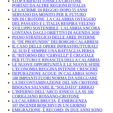
STOP A RIFIUTI TOSSICI A CROTONE
PORTATI DA ALTRE REGIONI D’ITALIA
LE LACRIME DI REGGIO DOPO 55 ANNI
SERVANO DA MONITO PER IL FUTURO
SIN DI CROTONE, LA CALABRIA OSTAGGIO
DEL PASSATO E L’ITALIA RESPIRA VELENO
SVILUPPO SOSTENIBILE, CALABRIA ANCORA
LONTANA DAGLI OBIETTIVI DI AGENDA 2030
PIANO STRATEGICO DELLE AREE INTERNE
IL “DE PROFUNDIS” DEI BORGHI CALABRESI
IL CASO DELLE OPERE INFRASTRUTTURALI
AL SUD È SEMPRE UNA BATTAGLIA PERSA
IL “RITORNO DEI “CERVELLI” È CRUCIALE
PER FUTURO E RINASCITA DELLA CALABRIA
LE NUOVE OPPORTUNITÀ E LE NUOVE SFIDE
L’ECONOMIA REGGINA INTENDE CRESCERE
DEPURAZIONE ACQUE: IN CALABRIA SONO
188 IMPIANTI FUORI NORMA DA ADEGUARE
LA DECONTAMINAZIONE DEL SIN CROTONE
BISOGNA SALVARE IL “SOLDATO” ERRIGO
L’INFERNO DELL’ARCO JONICO: LA SS 106
CORIGLIANO ROSSANO-CROTONE
LA CALABRIA BRUCIA, È EMERGENZA
107 INCENDI BOSCHIVI IN UN GIORNO
EMIGRAZIONE, È RECORD: IN DUE ANNI SONO