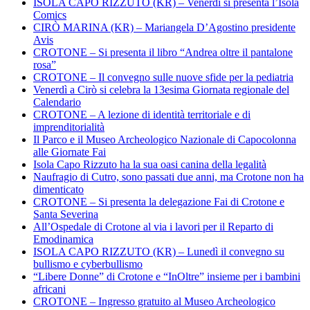
ISOLA CAPO RIZZUTO (KR) – Venerdì si presenta l’Isola
Comics
CIRÒ MARINA (KR) – Mariangela D’Agostino presidente
Avis
CROTONE – Si presenta il libro “Andrea oltre il pantalone
rosa”
CROTONE – Il convegno sulle nuove sfide per la pediatria
Venerdì a Cirò si celebra la 13esima Giornata regionale del
Calendario
CROTONE – A lezione di identità territoriale e di
imprenditorialità
Il Parco e il Museo Archeologico Nazionale di Capocolonna
alle Giornate Fai
Isola Capo Rizzuto ha la sua oasi canina della legalità
Naufragio di Cutro, sono passati due anni, ma Crotone non ha
dimenticato
CROTONE – Si presenta la delegazione Fai di Crotone e
Santa Severina
All’Ospedale di Crotone al via i lavori per il Reparto di
Emodinamica
ISOLA CAPO RIZZUTO (KR) – Lunedì il convegno su
bullismo e cyberbullismo
“Libere Donne” di Crotone e “InOltre” insieme per i bambini
africani
CROTONE – Ingresso gratuito al Museo Archeologico