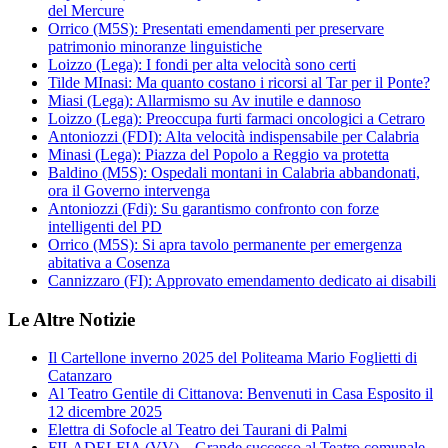
del Mercure
Orrico (M5S): Presentati emendamenti per preservare
patrimonio minoranze linguistiche
Loizzo (Lega): I fondi per alta velocità sono certi
Tilde MInasi: Ma quanto costano i ricorsi al Tar per il Ponte?
Miasi (Lega): Allarmismo su Av inutile e dannoso
Loizzo (Lega): Preoccupa furti farmaci oncologici a Cetraro
Antoniozzi (FDI): Alta velocità indispensabile per Calabria
Minasi (Lega): Piazza del Popolo a Reggio va protetta
Baldino (M5S): Ospedali montani in Calabria abbandonati,
ora il Governo intervenga
Antoniozzi (Fdi): Su garantismo confronto con forze
intelligenti del PD
Orrico (M5S): Si apra tavolo permanente per emergenza
abitativa a Cosenza
Cannizzaro (FI): Approvato emendamento dedicato ai disabili
Le Altre Notizie
Il Cartellone inverno 2025 del Politeama Mario Foglietti di
Catanzaro
Al Teatro Gentile di Cittanova: Benvenuti in Casa Esposito il
12 dicembre 2025
Elettra di Sofocle al Teatro dei Taurani di Palmi
FILADELFIA (VV) – Grande successo al Teatro comunale