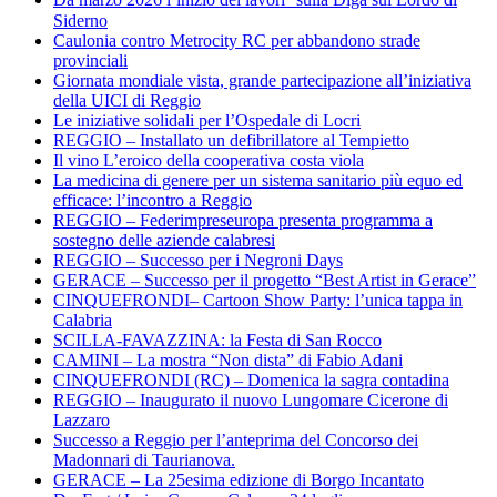
Siderno
Caulonia contro Metrocity RC per abbandono strade
provinciali
Giornata mondiale vista, grande partecipazione all’iniziativa
della UICI di Reggio
Le iniziative solidali per l’Ospedale di Locri
REGGIO – Installato un defibrillatore al Tempietto
Il vino L’eroico della cooperativa costa viola
La medicina di genere per un sistema sanitario più equo ed
efficace: l’incontro a Reggio
REGGIO – Federimpreseuropa presenta programma a
sostegno delle aziende calabresi
REGGIO – Successo per i Negroni Days
GERACE – Successo per il progetto “Best Artist in Gerace”
CINQUEFRONDI– Cartoon Show Party: l’unica tappa in
Calabria
SCILLA-FAVAZZINA: la Festa di San Rocco
CAMINI – La mostra “Non dista” di Fabio Adani
CINQUEFRONDI (RC) – Domenica la sagra contadina
REGGIO – Inaugurato il nuovo Lungomare Cicerone di
Lazzaro
Successo a Reggio per l’anteprima del Concorso dei
Madonnari di Taurianova.
GERACE – La 25esima edizione di Borgo Incantato