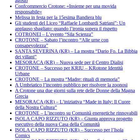
agosto
Confcommercio Crotone: «Insieme per una movida
responsabile»
Melissa in festa per la 15esima Bandiera blu
Gli studenti del Liceo “Raffaele Lombardi Satriani”: Un
applauso sbagliato: quando l’ironia supera il rispetto
COTRONEI – L’evento “Sila Scienza”
CROTONE – Sabato l’incontro “Alle urne con
consapevolezza”
SANTA SEVERINA (KR) – La mostra “Dario Fo. La Bibbia
dei villani”
MESORACA (KR) – Nuova sede per il Centro Dialisi
CROTONE – Successo per KRIU – KRotone Identità
Urbane
CROTONE – La mostra “Madre: rituali di memoria”
A Umbriatico l’incontro pubblico per risolvere la zoonosi
A Crotone una due giorni sulla rete delle Donne della Magna
Grecia
MESORACA (KR) – L’iniziativa “Made in Italy: Il Cuore
della Nostra Cultura”
CROTONE – L’incontro su Comunità energetiche rinnovabili
ISOLA CAPO RIZZUTO (KR) – Giunta approva progetto
esecutivo della nuova Casa della Comunità
ISOLA CAPO RIZZUTO (KR) – Successo per l’Isola
Comics