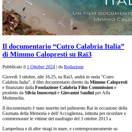
Il documentario “Cutro Calabria Italia”
di Mimmo Calopresti su Rai3
Pubblicato il
1 Ottobre 2024
|
da
Redazione
Giovedì 3 ottobre, alle 16.25, su Rai3, andrà in onda “Cutro
Calabria Italia”, il film documentario diretto da
Mimmo Calopresti
e finanziato dalla
Fondazione Calabria Film Commission
e
prodotto da
Silvia Innocenzi
e
Giovanni Saulini
per Alfa
Multimedia.
Il documentario è stato inserito nel palinsesto Rai in occasione della
Giornata della Memoria e dell’Accoglienza, istituita per ricordare e
commemorare le vittime del naufragio del 3 ottobre 2013 a
Lampedusa e di altre stragi in mare, e contemporaneamente su