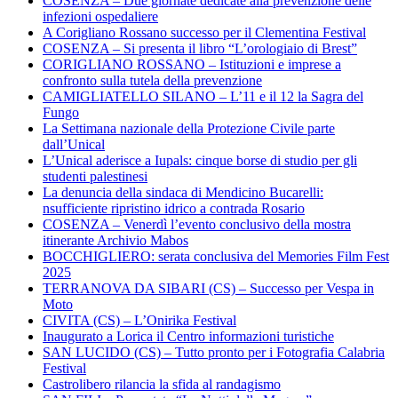
COSENZA – Due giornate dedicate alla prevenzione delle
infezioni ospedaliere
A Corigliano Rossano successo per il Clementina Festival
COSENZA – Si presenta il libro “L’orologiaio di Brest”
CORIGLIANO ROSSANO – Istituzioni e imprese a
confronto sulla tutela della prevenzione
CAMIGLIATELLO SILANO – L’11 e il 12 la Sagra del
Fungo
La Settimana nazionale della Protezione Civile parte
dall’Unical
L’Unical aderisce a Iupals: cinque borse di studio per gli
studenti palestinesi
La denuncia della sindaca di Mendicino Bucarelli:
nsufficiente ripristino idrico a contrada Rosario
COSENZA – Venerdì l’evento conclusivo della mostra
itinerante Archivio Mabos
BOCCHIGLIERO: serata conclusiva del Memories Film Fest
2025
TERRANOVA DA SIBARI (CS) – Successo per Vespa in
Moto
CIVITA (CS) – L’Onirika Festival
Inaugurato a Lorica il Centro informazioni turistiche
SAN LUCIDO (CS) – Tutto pronto per i Fotografia Calabria
Festival
Castrolibero rilancia la sfida al randagismo