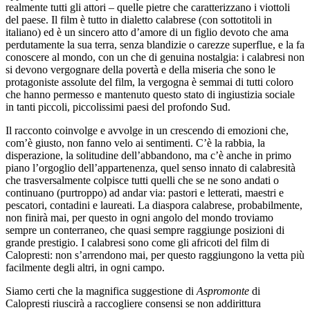
realmente tutti gli attori – quelle pietre che caratterizzano i viottoli
del paese. Il film è tutto in dialetto calabrese (con sottotitoli in
italiano) ed è un sincero atto d’amore di un figlio devoto che ama
perdutamente la sua terra, senza blandizie o carezze superflue, e la fa
conoscere al mondo, con un che di genuina nostalgia: i calabresi non
si devono vergognare della povertà e della miseria che sono le
protagoniste assolute del film, la vergogna è semmai di tutti coloro
che hanno permesso e mantenuto questo stato di ingiustizia sociale
in tanti piccoli, piccolissimi paesi del profondo Sud.
Il racconto coinvolge e avvolge in un crescendo di emozioni che,
com’è giusto, non fanno velo ai sentimenti. C’è la rabbia, la
disperazione, la solitudine dell’abbandono, ma c’è anche in primo
piano l’orgoglio dell’appartenenza, quel senso innato di calabresità
che trasversalmente colpisce tutti quelli che se ne sono andati o
continuano (purtroppo) ad andar via: pastori e letterati, maestri e
pescatori, contadini e laureati. La diaspora calabrese, probabilmente,
non finirà mai, per questo in ogni angolo del mondo troviamo
sempre un conterraneo, che quasi sempre raggiunge posizioni di
grande prestigio. I calabresi sono come gli africoti del film di
Calopresti: non s’arrendono mai, per questo raggiungono la vetta più
facilmente degli altri, in ogni campo.
Siamo certi che la magnifica suggestione di
Aspromonte
di
Calopresti riuscirà a raccogliere consensi se non addirittura