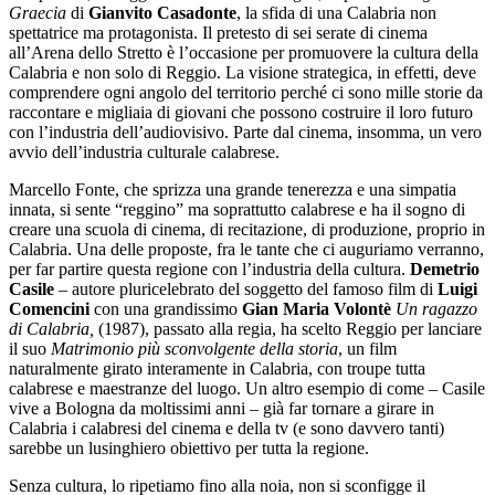
Graecia
di
Gianvito Casadonte
, la sfida di una Calabria non
spettatrice ma protagonista. Il pretesto di sei serate di cinema
all’Arena dello Stretto è l’occasione per promuovere la cultura della
Calabria e non solo di Reggio. La visione strategica, in effetti, deve
comprendere ogni angolo del territorio perché ci sono mille storie da
raccontare e migliaia di giovani che possono costruire il loro futuro
con l’industria dell’audiovisivo. Parte dal cinema, insomma, un vero
avvio dell’industria culturale calabrese.
Marcello Fonte, che sprizza una grande tenerezza e una simpatia
innata, si sente “reggino” ma soprattutto calabrese e ha il sogno di
creare una scuola di cinema, di recitazione, di produzione, proprio in
Calabria. Una delle proposte, fra le tante che ci auguriamo verranno,
per far partire questa regione con l’industria della cultura.
Demetrio
Casile
– autore pluricelebrato del soggetto del famoso film di
Luigi
Comencini
con una grandissimo
Gian Maria Volontè
Un ragazzo
di Calabria,
(1987), passato alla regia, ha scelto Reggio per lanciare
il suo
Matrimonio più sconvolgente della storia
, un film
naturalmente girato interamente in Calabria, con troupe tutta
calabrese e maestranze del luogo. Un altro esempio di come – Casile
vive a Bologna da moltissimi anni – già far tornare a girare in
Calabria i calabresi del cinema e della tv (e sono davvero tanti)
sarebbe un lusinghiero obiettivo per tutta la regione.
Senza cultura, lo ripetiamo fino alla noia, non si sconfigge il