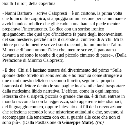
South Truro”, della copertina.
«Nanni Barbaro – scrive Calopresti – è un cristone, la prima volta
che lo incontro zoppica, si appoggia su un bastone per camminare e
avvicinandosi mi dice che gli è caduta una bara sul piede mentre
preparava l’interramento. Lo dice con un sorriso ironico
spiegandomi che quel tipo d’incidente fa parte degli inconvenienti
del suo mestiere, perché lui fa il custode al cimitero di Archi. Mi fa
ridere pensarlo mentre scrive i suoi racconti, tra un morto e l’altro.
Mi mette di buon umore l’idea che, mentre scrive, il panorama
davanti a sé sono le tombe di quel piccolo cimitero di paese». (Dalla
Prefazione di Mimmo Calopresti).
«E due. Chi si è lasciato tentare dal divertimento del primo “Sulle
sponde dello Stretto mi sono seduto e ho riso” sa come stringere a
due mani questo delizioso secondo libretto, seguire la propria
bramosia di lettore dentro le sue pagine incalzanti e farsi trasportare
dalla medesima libido narrativa. L’effetto, come in ogni impresa
letteraria che si rispetti, piccola o grande che sia, è di farti entrare in
mondo raccontato con la leggerezza, solo apparente intendiamoci,
del linguaggio comico, oppure intessuto dai fili della rievocazione
che seleziona secondo le sue misteriose attitudini e che, sovente, si
accompagna alla tenerezza con cui si guarda alle cose che non ci
sono più». (Dalla Postfazione di
Giuseppe Mate
).
(rrc)