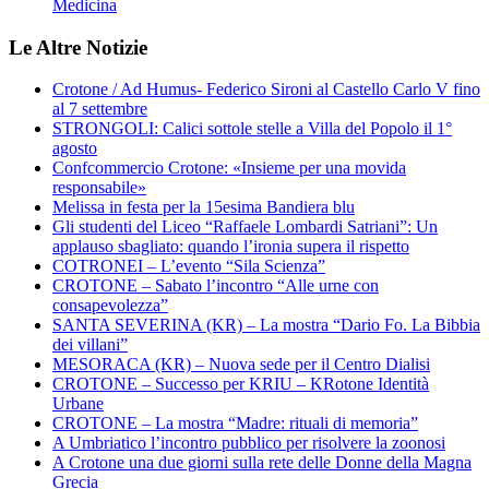
Medicina
Le Altre Notizie
Crotone / Ad Humus- Federico Sironi al Castello Carlo V fino
al 7 settembre
STRONGOLI: Calici sottole stelle a Villa del Popolo il 1°
agosto
Confcommercio Crotone: «Insieme per una movida
responsabile»
Melissa in festa per la 15esima Bandiera blu
Gli studenti del Liceo “Raffaele Lombardi Satriani”: Un
applauso sbagliato: quando l’ironia supera il rispetto
COTRONEI – L’evento “Sila Scienza”
CROTONE – Sabato l’incontro “Alle urne con
consapevolezza”
SANTA SEVERINA (KR) – La mostra “Dario Fo. La Bibbia
dei villani”
MESORACA (KR) – Nuova sede per il Centro Dialisi
CROTONE – Successo per KRIU – KRotone Identità
Urbane
CROTONE – La mostra “Madre: rituali di memoria”
A Umbriatico l’incontro pubblico per risolvere la zoonosi
A Crotone una due giorni sulla rete delle Donne della Magna
Grecia