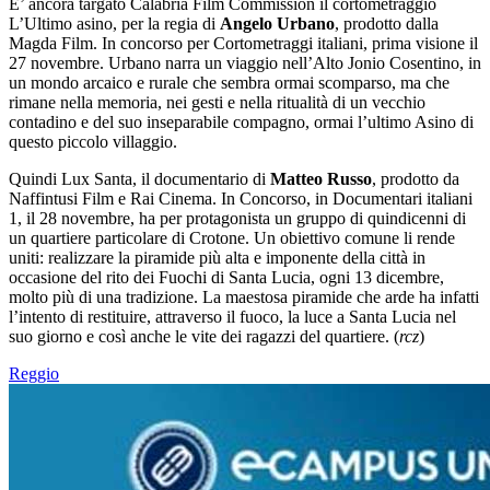
E’ ancora targato Calabria Film Commission il cortometraggio
L’Ultimo asino, per la regia di
Angelo Urbano
, prodotto dalla
Magda Film. In concorso per Cortometraggi italiani, prima visione il
27 novembre. Urbano narra un viaggio nell’Alto Jonio Cosentino, in
un mondo arcaico e rurale che sembra ormai scomparso, ma che
rimane nella memoria, nei gesti e nella ritualità di un vecchio
contadino e del suo inseparabile compagno, ormai l’ultimo Asino di
questo piccolo villaggio.
Quindi Lux Santa, il documentario di
Matteo Russo
, prodotto da
Naffintusi Film e Rai Cinema. In Concorso, in Documentari italiani
1, il 28 novembre, ha per protagonista un gruppo di quindicenni di
un quartiere particolare di Crotone. Un obiettivo comune li rende
uniti: realizzare la piramide più alta e imponente della città in
occasione del rito dei Fuochi di Santa Lucia, ogni 13 dicembre,
molto più di una tradizione. La maestosa piramide che arde ha infatti
l’intento di restituire, attraverso il fuoco, la luce a Santa Lucia nel
suo giorno e così anche le vite dei ragazzi del quartiere. (
rcz
)
Reggio