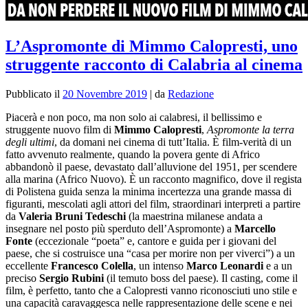
L’Aspromonte di Mimmo Calopresti, uno
struggente racconto di Calabria al cinema
Pubblicato il
20 Novembre 2019
|
da
Redazione
Piacerà e non poco, ma non solo ai calabresi, il bellissimo e
struggente nuovo film di
Mimmo Calopresti
,
Aspromonte la terra
degli ultimi
, da domani nei cinema di tutt’Italia. È film-verità di un
fatto avvenuto realmente, quando la povera gente di Africo
abbandonò il paese, devastato dall’alluvione del 1951, per scendere
alla marina (Africo Nuovo). È un racconto magnifico, dove il regista
di Polistena guida senza la minima incertezza una grande massa di
figuranti, mescolati agli attori del film, straordinari interpreti a partire
da
Valeria Bruni Tedeschi
(la maestrina milanese andata a
insegnare nel posto più sperduto dell’Aspromonte) a
Marcello
Fonte
(eccezionale “poeta” e, cantore e guida per i giovani del
paese, che si costruisce una “casa per morire non per viverci”) a un
eccellente
Francesco Colella
, un intenso
Marco Leonardi
e a un
preciso
Sergio Rubini
(il temuto boss del paese). Il casting, come il
film, è perfetto, tanto che a Calopresti vanno riconosciuti uno stile e
una capacità caravaggesca nelle rappresentazione delle scene e nei