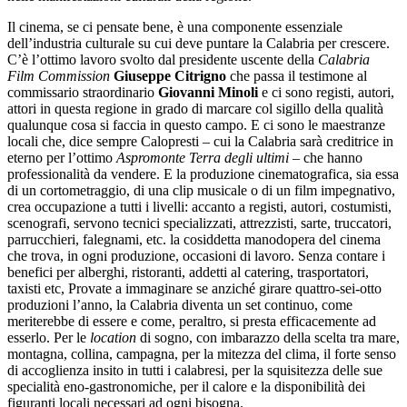
Il cinema, se ci pensate bene, è una componente essenziale
dell’industria culturale su cui deve puntare la Calabria per crescere.
C’è l’ottimo lavoro svolto dal presidente uscente della
Calabria
Film Commission
Giuseppe Citrigno
che passa il testimone al
commissario straordinario
Giovanni Minoli
e ci sono registi, autori,
attori in questa regione in grado di marcare col sigillo della qualità
qualunque cosa si faccia in questo campo. E ci sono le maestranze
locali che, dice sempre Calopresti – cui la Calabria sarà creditrice in
eterno per l’ottimo
Aspromonte Terra degli ultimi
– che hanno
professionalità da vendere. E la produzione cinematografica, sia essa
di un cortometraggio, di una clip musicale o di un film impegnativo,
crea occupazione a tutti i livelli: accanto a registi, autori, costumisti,
scenografi, servono tecnici specializzati, attrezzisti, sarte, truccatori,
parrucchieri, falegnami, etc. la cosiddetta manodopera del cinema
che trova, in ogni produzione, occasioni di lavoro. Senza contare i
benefici per alberghi, ristoranti, addetti al catering, trasportatori,
taxisti etc, Provate a immaginare se anziché girare quattro-sei-otto
produzioni l’anno, la Calabria diventa un set continuo, come
meriterebbe di essere e come, peraltro, si presta efficacemente ad
esserlo. Per le
location
di sogno, con imbarazzo della scelta tra mare,
montagna, collina, campagna, per la mitezza del clima, il forte senso
di accoglienza insito in tutti i calabresi, per la squisitezza delle sue
specialità eno-gastronomiche, per il calore e la disponibilità dei
figuranti locali necessari ad ogni bisogna.