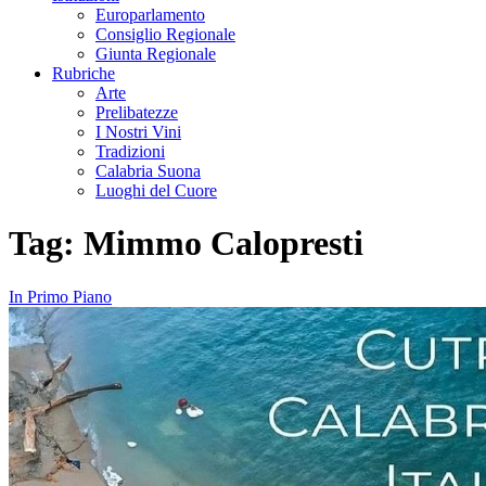
Europarlamento
Consiglio Regionale
Giunta Regionale
Rubriche
Arte
Prelibatezze
I Nostri Vini
Tradizioni
Calabria Suona
Luoghi del Cuore
Tag:
Mimmo Calopresti
In Primo Piano