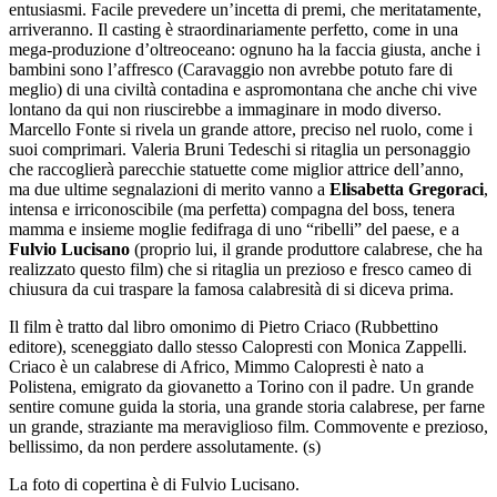
entusiasmi. Facile prevedere un’incetta di premi, che meritatamente,
arriveranno. Il casting è straordinariamente perfetto, come in una
mega-produzione d’oltreoceano: ognuno ha la faccia giusta, anche i
bambini sono l’affresco (Caravaggio non avrebbe potuto fare di
meglio) di una civiltà contadina e aspromontana che anche chi vive
lontano da qui non riuscirebbe a immaginare in modo diverso.
Marcello Fonte si rivela un grande attore, preciso nel ruolo, come i
suoi comprimari. Valeria Bruni Tedeschi si ritaglia un personaggio
che raccoglierà parecchie statuette come miglior attrice dell’anno,
ma due ultime segnalazioni di merito vanno a
Elisabetta Gregoraci
,
intensa e irriconoscibile (ma perfetta) compagna del boss, tenera
mamma e insieme moglie fedifraga di uno “ribelli” del paese, e a
Fulvio Lucisano
(proprio lui, il grande produttore calabrese, che ha
realizzato questo film) che si ritaglia un prezioso e fresco cameo di
chiusura da cui traspare la famosa calabresità di si diceva prima.
Il film è tratto dal libro omonimo di Pietro Criaco (Rubbettino
editore), sceneggiato dallo stesso Calopresti con Monica Zappelli.
Criaco è un calabrese di Africo, Mimmo Calopresti è nato a
Polistena, emigrato da giovanetto a Torino con il padre. Un grande
sentire comune guida la storia, una grande storia calabrese, per farne
un grande, straziante ma meraviglioso film. Commovente e prezioso,
bellissimo, da non perdere assolutamente. (s)
La foto di copertina è di Fulvio Lucisano.