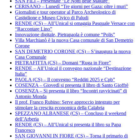
SAN FILI – Presentate “Le Notti delle Magare”
CERISANO – Lunedì “Tre giorni per Gaza: oltre i muri”
Giornalisti e tour operator al Parco Archeologico di
Castiglione e Museo Civico di Paludi
RENDE (CS) – All’Unical si omaggia Pasquale Versace con
“Raccontare Lino”
Innovazione digitale, Pietrapaola è comune “Polis”
Villa Marchianò è la nuova Casa comunale di San Demetrio
Corone
SAN DEMETRIO CORONE (CS) – S’inaugura la nuova
Casa Comunale
PIETRAFITTA (CS) – Domani “Ruga in Fiore”
RENDE – All’Unical il convegno nazionale “Destinazione
Italia”
PAOLA (CS) – Il convegno “Redditi 2025 e Cpb”
COSENZA – Giovedì si presenta il libro di Santo Gioffrè
COSENZA – Si presenta il libro “Incontri ravvicinati” di
Antonio Monda
Il prof. Franco Rubino: Serve approccio integrato per
stimolare la crescita economica della Calabria
SPEZZANO ALBANESE (CS) – Concluso il weekend
dell’Arberia
RENDE (CS) – All’Unical si presenta il libro su Papa
Francesco
SAN GIOVANNI IN FIORE (CS) – Torna il primario di