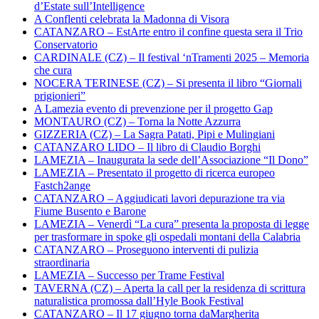
d’Estate sull’Intelligence
A Conflenti celebrata la Madonna di Visora
CATANZARO – EstArte entro il confine questa sera il Trio
Conservatorio
CARDINALE (CZ) – Il festival ‘nTramenti 2025 – Memoria
che cura
NOCERA TERINESE (CZ) – Si presenta il libro “Giornali
prigionieri”
A Lamezia evento di prevenzione per il progetto Gap
MONTAURO (CZ) – Torna la Notte Azzurra
GIZZERIA (CZ) – La Sagra Patati, Pipi e Mulingiani
CATANZARO LIDO – Il libro di Claudio Borghi
LAMEZIA – Inaugurata la sede dell’Associazione “Il Dono”
LAMEZIA – Presentato il progetto di ricerca europeo
Fastch2ange
CATANZARO – Aggiudicati lavori depurazione tra via
Fiume Busento e Barone
LAMEZIA – Venerdì “La cura” presenta la proposta di legge
per trasformare in spoke gli ospedali montani della Calabria
CATANZARO – Proseguono interventi di pulizia
straordinaria
LAMEZIA – Successo per Trame Festival
TAVERNA (CZ) – Aperta la call per la residenza di scrittura
naturalistica promossa dall’Hyle Book Festival
CATANZARO – Il 17 giugno torna daMargherita