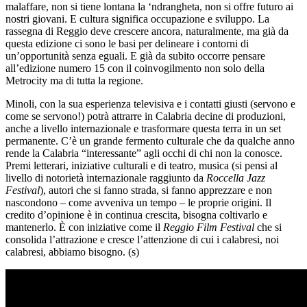
malaffare, non si tiene lontana la ‘ndrangheta, non si offre futuro ai
nostri giovani. E cultura significa occupazione e sviluppo. La
rassegna di Reggio deve crescere ancora, naturalmente, ma già da
questa edizione ci sono le basi per delineare i contorni di
un’opportunità senza eguali. E già da subito occorre pensare
all’edizione numero 15 con il coinvogilmento non solo della
Metrocity ma di tutta la regione.
Minoli, con la sua esperienza televisiva e i contatti giusti (servono e
come se servono!) potrà attrarre in Calabria decine di produzioni,
anche a livello internazionale e trasformare questa terra in un set
permanente. C’è un grande fermento culturale che da qualche anno
rende la Calabria “interessante” agli occhi di chi non la conosce.
Premi letterari, iniziative culturali e di teatro, musica (si pensi al
livello di notorietà internazionale raggiunto da
Roccella Jazz
Festival
), autori che si fanno strada, si fanno apprezzare e non
nascondono – come avveniva un tempo – le proprie origini. Il
credito d’opinione è in continua crescita, bisogna coltivarlo e
mantenerlo. È con iniziative come il
Reggio Film Festival
che si
consolida l’attrazione e cresce l’attenzione di cui i calabresi, noi
calabresi, abbiamo bisogno. (s)