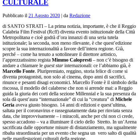
CULTURALE
Pubblicato il
21 Agosto 2020
|
da
Redazione
di SANTO STRATI – La prima notizia, importante, è che il Reggio
Calabria Film Festival (Rcff) diventa evento istituzionale della Città
Metropolitana e cioè godrà d’ora innanzi di una seria tutela
istituzionale; la seconda, non meno rilevante, è che quest’edizione
scopre la sua internazionalità a favore dell’intera regione. Già,
perché – come ha tenuto a sottolineare il direttore artistico,
l’apprezzatissimo regista
Mimmo Calopresti
– non c’è bisogno di
andare a chiamare le
guest star
internazionali: ce l’abbiamo già, è
Marcello Fonte
. Pluripremiato, reggino, storia felice di come si
diventa protagonisti, non solo al cinema, dopo anni di sacrifici,
rinunce e pesanti disagi economici. Marcello Fonte è il simbolo della
riscossa, il modello del calabrese che non si arrende mai: a Reggio
guida la giuria dei corti della sezione Millennial e la sua presenza da
sola dà quest’aura “internazionale” di cui la “creatura” di
Michele
Geria
aveva giusto bisogno. 14 anni di edizioni e quest’ultima,
saltata per il coronavirus e rassegnatamente data per rinviata senza
data, che improvvisamente – i miracoli, anche per chi non ci crede,
spesso accadono – va a illuminare il cielo dello Stretto. In un’Arena
sacrificata dalle opportune misure di distanziamento, ma ugualmente
ribalta straordinaria per un evento che segna un vero salto di qualità
nelle manifestazioni culturali della regione.