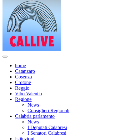
home
Catanzaro
Cosenza
Crotone
Reggio
Vibo Valentia
Regione
News
Consiglieri Regionali
Calabria parlamento
News
I Deputati Calabresi
I Senatori Calabresi
Istituzioni