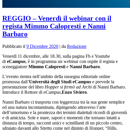
REGGIO – Venerdì il webinar con il
regista Mimmo Calopresti e Nanni
Barbaro
Pubblicato il
9 Dicembre 2020
|
da
Redazione
Venerdì 11 dicembre, alle 18.30, sulla pagina Fb e Youtube
di
eCampus
, è in programma un webinar con ospite il regista e
sceneggiatore
Mimmo Calopresti
e
Nanni Barbaro
.
L’evento rientra nell’ambito della rassegna editoriale online
promossa dall’
Università degli Studi eCampus
e prevede la
presentazione del libro
Hopper si fermò ad Archi
di Nanni Barbaro.
Introduce il Rettore di eCampus,
Enzo Siviero
.
Nanni Barbaro ci trasporta con leggerezza tra la sua gente semplice
ed una natura incontaminata, dipingendo attraverso l’arte
dell’umorismo e la prontezza dei termini dialettali ricordi di gioventù
e di amicizia. Sole e mare, sapori e momenti che tornano intatti a
distanza di tempo, racconti unici e scintillanti di un piccolo centro,
sdraiato davanti allo Stretto come nel dipinto di Hopper, “Hills,