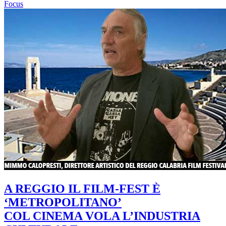
Focus
A REGGIO IL FILM-FEST È
‘METROPOLITANO’
COL CINEMA VOLA L’INDUSTRIA