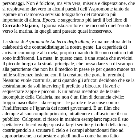
personaggi. Non è folclore, ma vita vera, miseria e disperazione, che
si respiravano davvero in alcuni paesini dell’Aspromonte tanto da
ispirare un clamoroso servizio fotografico del rotocalco più
importante di allora,
Epoca
, e suggerirono più tardi il bel libro di
Corrado Stajano
, il giornalista-scrittore che raccontò quell’esodo
verso la marina, in quegli anni passato quasi inosservato.
La storia di
Aspromonte La terra degli ultimi
, è una metafora della
calabresità che contraddistingue la nostra gente. La caparbietà di
arrivare comunque alla meta, proprio quando tutti sono contro o tutti
sono indifferenti. La meta, in questo caso, è una strada che avvicini
il piccolo borgo alla strada principale, che possa dare via di scampo
alla partoriente che non ha il medico in paese (e per questo muore tra
mille sofferenze insieme con il la creatura che porta in grembo).
Nessuno vuole costruirla, anzi quando gli africoti decidono che se la
costruiranno da soli interviene il prefetto a bloccare i lavori e
sequestrare zappe e picconi. È un’amara metafora delle tante
incompiute della Calabria, ma non è un film di denuncia civile:
troppo inascoltate – da sempre – le parole e le accuse contro
l’indifferenza e l’ignavia dei nostri governanti. È un film che
adempie al suo compito primario, intrattenere e affascinare il suo
pubblico. Calopresti ci riesce in maniera esemplare: rapisce il suo
spettatore e lo coinvolge quasi a fargli sentire gli odori della terra,
costringendolo a scrutare il cielo e i campi abbandonati fino ad
appropriarsene, a calpestare a piedi nudi – come hanno fatto