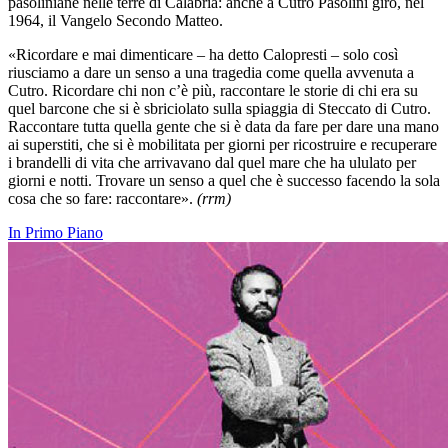
pasoliniane nelle terre di Calabria: anche a Cutro Pasolini girò, nel
1964, il Vangelo Secondo Matteo.
«Ricordare e mai dimenticare – ha detto Calopresti – solo così
riusciamo a dare un senso a una tragedia come quella avvenuta a
Cutro. Ricordare chi non c’è più, raccontare le storie di chi era su
quel barcone che si è sbriciolato sulla spiaggia di Steccato di Cutro.
Raccontare tutta quella gente che si è data da fare per dare una mano
ai superstiti, che si è mobilitata per giorni per ricostruire e recuperare
i brandelli di vita che arrivavano dal quel mare che ha ululato per
giorni e notti. Trovare un senso a quel che è successo facendo la sola
cosa che so fare: raccontare».
(rrm)
In Primo Piano