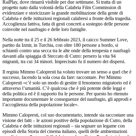
RaiPlay, dove rimarrà visibile per due settimane. Si tratta di un
progetto nato dalla volontà della Calabria Film Commission di
evidenziare e storicizzare la grande mobilitazione della gente di
Calabria e delle istituzioni regionali calabresi a fronte della tragedia.
Accoglienza fattiva, fatta di gesti concreti a sostegno delle persone
coinvolte nel naufragio e delle loro famiglie.
Nella notte tra il 25 e il 26 febbraio 2023, il caicco Summer Love,
partito da Izmir, in Turchia, con oltre 180 persone a bordo, si
schiantò contro una secca tra le alte onde della tempesta e naufragò
davanti alla spiaggia di Steccato di Cutro: persero la vita 94
migranti, tra cui 34 minori. Imprecisato fu il numero dei dispersi.
Il regista Mimmo Calopresti ha voluto trovare un senso a quel che è
successo, facendo la sola cosa da fare: raccontare. Per Mimmo
Calopresti «c’è solo un modo di gestire il fenomeno migratorio ed è
attraverso l’umanità. C’è qualcosa che è più potente delle leggi e
della politica ed è il rapporto fra le persone. Per questo ho ritenuto
importante documentare le conseguenze del naufragio, gli approdi e
l’accoglienza della popolazione locale».
Mimmo Calopresti, col suo documentario, intende sia raccontare una
visione dei fatti – le azioni positive della popolazione di Cutro, della
Calabria e delle istituzioni regionali – sia segnare un legame con
episodi della Storia del cinema italiano, quelli delle ambientazioni