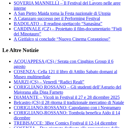
SOVERIA MANNELLI – Il Festival del Lavoro nelle aree
interne
A San Pietro Maida torna la Festa nazionale di Utopia
A Catanzaro successo per il Performing Festival
BADOLATO – Il reading-spettacolo “Sanasàna”
CARDINALE (CZ) – Proiettato il film-documentario “Figli
del Minotauro”
A Girifalco si conclude “Nuovo Cinema Coraggioso”
Le Altre Notizie
ACQUAPPESA (CS) / Serata con Cinghios Group il 6
agosto
COSENZA: Cella 121 il libro di Attilio Sabato domani al
Museo multimediale
MARZI (CS) – Venerdì “Radici Reali”
CORIGLIANO ROSSANO – Gli studenti dell’Agrario del
Majorana alla Diga Farneto
DIAMANTE – Vicoli in Festival il 27 e 28 dicembre 2025
Belcastro (CS) il 28 ritorna il tradizionale mercatino di Natale
CORIGLIANO-ROSSANO: Capodanno con i Negramaro
CORIGLIANO-ROSSANO: Tombola benefica Aido il 14
dicembre
TREBISACCE: 3Bee Comics Festival il 12-14 dicembre