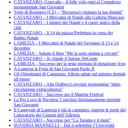
CATANZARO: Graecalis – il folle volo oggi al Complesso
monumentale San Giovanni
Torre di Ruggiero (CZ) – “Riconosci cristiano la tua dignità”
CATANZARO – I Mercatini di Natale alla Galleria Mancuso
CATANZARO – I misteri del Natale e il cuore antico della
città
CATANZARO – Il 14 da piazza Prefettura la corsa dei
Babbo Natale
LAMEZIA – I Mercatini di Natale del Savutano il 13 e 14
dicembre
LAMEZIA – Sabato il libro “Me la sono andata a cercare”
CATANZARO – Si chiude il Salone DeGusto
LAMEZIA – Successo per la sesta giornata di donazione Avis
A Lamezia la Festa di San Giovanni Paolo II
Gli Odontoiatri di Catanzaro: Allerta salute sul turismo dentale
all’estero
CATANZARO – Alla Dulbecco avviato programma “mini-
circolazione extracorporea”
CATANZARO – Successo per il Materia Festival
La Pro Loco di Nicotera: Concluso biorisanamento torrente
San Giovanni
Il Carnevale di Lamezia è già in cammino: riaperte le porte del
Laboratorio dei Giganti dell’Allegria
CATANZARO – Successo per “La Taranta e il mare”
SOVERIA MANNELLI – Dal 4 settembre l’Università