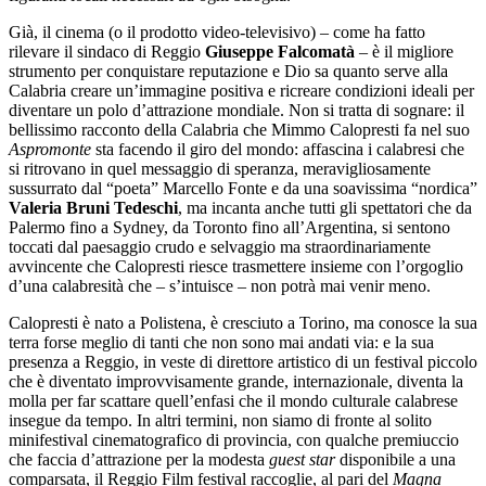
Già, il cinema (o il prodotto video-televisivo) – come ha fatto
rilevare il sindaco di Reggio
Giuseppe Falcomatà
– è il migliore
strumento per conquistare reputazione e Dio sa quanto serve alla
Calabria creare un’immagine positiva e ricreare condizioni ideali per
diventare un polo d’attrazione mondiale. Non si tratta di sognare: il
bellissimo racconto della Calabria che Mimmo Calopresti fa nel suo
Aspromonte
sta facendo il giro del mondo: affascina i calabresi che
si ritrovano in quel messaggio di speranza, meravigliosamente
sussurrato dal “poeta” Marcello Fonte e da una soavissima “nordica”
Valeria Bruni Tedeschi
, ma incanta anche tutti gli spettatori che da
Palermo fino a Sydney, da Toronto fino all’Argentina, si sentono
toccati dal paesaggio crudo e selvaggio ma straordinariamente
avvincente che Calopresti riesce trasmettere insieme con l’orgoglio
d’una calabresità che – s’intuisce – non potrà mai venir meno.
Calopresti è nato a Polistena, è cresciuto a Torino, ma conosce la sua
terra forse meglio di tanti che non sono mai andati via: e la sua
presenza a Reggio, in veste di direttore artistico di un festival piccolo
che è diventato improvvisamente grande, internazionale, diventa la
molla per far scattare quell’enfasi che il mondo culturale calabrese
insegue da tempo. In altri termini, non siamo di fronte al solito
minifestival cinematografico di provincia, con qualche premiuccio
che faccia d’attrazione per la modesta
guest star
disponibile a una
comparsata, il Reggio Film festival raccoglie, al pari del
Magna